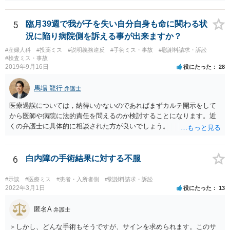
利益を受ける可能性は否定できないように思われます。
5
臨月39週で我が子を失い自分自身も命に関わる状
況に陥り病院側を訴える事が出来ますか？
#産婦人科
#投薬ミス
#説明義務違反
#手術ミス・事故
#慰謝料請求・訴訟
#検査ミス・事故
2019年9月16日
役にたった
28
馬場 龍行
弁護士
医療過誤については，納得いかないのであればまずカルテ開示をして
から医師や病院に法的責任を問えるのか検討することになります。近
くの弁護士に具体的に相談された方が良いでしょう。
6
白内障の手術結果に対する不服
#示談
#医療ミス
#患者・入所者側
#慰謝料請求・訴訟
2022年3月1日
役にたった
13
匿名A
弁護士
＞しかし、どんな手術もそうですが、サインを求められます。このサ