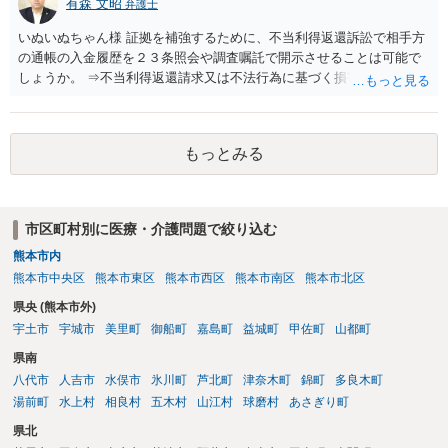
有森 文昭
弁護士
いぬいぬちゃん様 証拠を補強するために、不当利得返還訴訟で相手方
の通帳の入金履歴を２３条照会や調査嘱託で開示させることは可能で
しょうか。 ⇒不当利得返還請求又は不法行為に基づく損害賠償請求の
いずれかになるものと思いますが、その裁判手続きの中で、調査嘱託
等を行うことは十分考えられます。もっとも、網羅的な探索的調査と
なることを裁判所は忌避しますので、具体的な期間等を特定して行う
もっとみる
必要があります。 不正引き出しと入金の金額と日付がすべて一致して
いた場合勝訴の確率はどのくらいでしょうか。 ⇒誠に恐縮ですが、勝
訴の確率をこの場でお伝えすることはできませんので、個別に依頼し
た弁護士にご相談いただき、ご質問ください。 一般的な回答となり恐
市区町村別に医療・介護問題で絞り込む
縮ですが、使途不明金訴訟の場合には、よくて５分５分というところ
熊本市内
です。 なお、仮に裁判で勝ったとしても弟さんに資力がないと具体的
な回収をすることはできませんので、弟さんの財産への事前の仮差押
熊本市中央区
熊本市東区
熊本市西区
熊本市南区
熊本市北区
え等もきちんと検討してくれる弁護士の方にご相談いただくことをお
県央 (熊本市外)
勧めいたします。
宇土市
宇城市
美里町
御船町
嘉島町
益城町
甲佐町
山都町
県南
八代市
人吉市
水俣市
氷川町
芦北町
津奈木町
錦町
多良木町
湯前町
水上村
相良村
五木村
山江村
球磨村
あさぎり町
県北