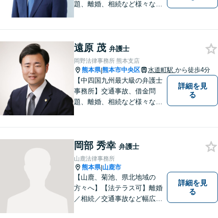
題、離婚、相続など様々な問
題について、「何度でも無
料」の相談を行っています！
まずはお気軽にご相談くださ
遠原 茂
い！
弁護士
岡野法律事務所 熊本支店
熊本県
熊本市中央区
水道町駅
から徒歩4分
|
【中四国九州最大級の弁護士
詳細を見
事務所】交通事故、借金問
る
題、離婚、相続など様々な問
題について、「何度でも無
料」の相談を行っています！
まずはお気軽にご相談くださ
岡部 秀幸
い！
弁護士
山鹿法律事務所
熊本県
山鹿市
|
【山鹿、菊池、県北地域の
詳細を見
方々へ】【法テラス可】離婚
る
／相続／交通事故など幅広く
対応◎新しく生まれ変わった