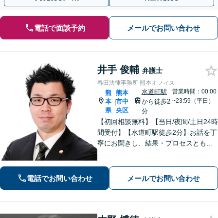
電話で面談予約
メールでお問い合わせ
井手 俊輔
弁護士
春田法律事務所 熊本オフィス
水道町駅
営業時間：00:00
熊
熊本
~23:59（平日）
本
市中
から徒歩2
|
県
央区
分
【初回相談無料】【当日/夜間/土日24時
間受付】【水道町駅徒歩2分】お話を丁
寧にお聞きし、結果・プロセスともに
ご満足していただけるサービスを提供
いたします。
電話でお問い合わせ
メールでお問い合わせ