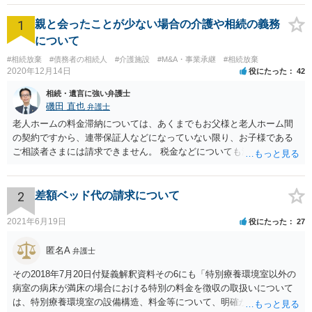
1
親と会ったことが少ない場合の介護や相続の義務
について
#相続放棄
#債務者の相続人
#介護施設
#M&A・事業承継
#相続放棄
2020年12月14日
役にたった
42
相続・遺言に強い弁護士
磯田 直也
弁護士
老人ホームの料金滞納については、あくまでもお父様と老人ホーム間
の契約ですから、連帯保証人などになっていない限り、お子様である
ご相談者さまには請求できません。 税金などについても滞納している
のはお父様ですから、お子様に請求が来ることはありません。 生活保
護受給の際に扶養できないかという連絡が役所から来ますが、できな
い旨回答すればそれまでです。 相続が開始した場合については先述の
2
差額ベッド代の請求について
通りです。 民法上の扶養義務はご相談者さまがお考えのほど強いもの
ではありません。 あくまでも、余力の範囲で認められるものです。 親
2021年6月19日
役にたった
27
の介護は子供がみるという民法の条文はありません。 また、親に対す
る扶養義務は配偶者や子に対する扶養義務に比べて弱いものです。 生
匿名A
弁護士
まれてすぐ両親が離婚し、その後会っていなかったという事情も、扶
その2018年7月20日付疑義解釈資料その6にも「特別療養環境室以外の
養義務の順位を下げる一つの理由になります。
病室の病床が満床の場合における特別の料金を徴収の取扱いについて
は、特別療養環境室の設備構造、料金等について、明確かつ懇切丁寧