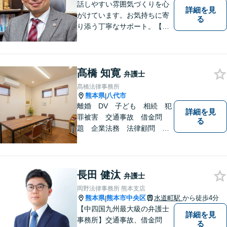
話しやすい雰囲気づくりを心
詳細を見
がけています。お気持ちに寄
る
り添う丁寧なサポート。【借
金・債務整理】将来を見据え
た最善策をご提案【労働・雇
用】証拠集めから手厚くサポ
ート。企業からのご相談も承
髙橋 知寛
弁護士
ります【交通事故】弁護士費
髙橋法律事務所
用特約の利用可【夜間・休日
熊本県
八代市
|
面談可】
離婚 DV 子ども 相続 犯
詳細を見
罪被害 交通事故 借金問
る
題 企業法務 法律顧問
各種法律問題取扱有 【女性
スタッフ常駐】【個室相談】
【バリアフリー】
長田 健汰
弁護士
岡野法律事務所 熊本支店
熊本県
熊本市中央区
水道町駅
から徒歩4分
|
【中四国九州最大級の弁護士
詳細を見
事務所】交通事故、借金問
る