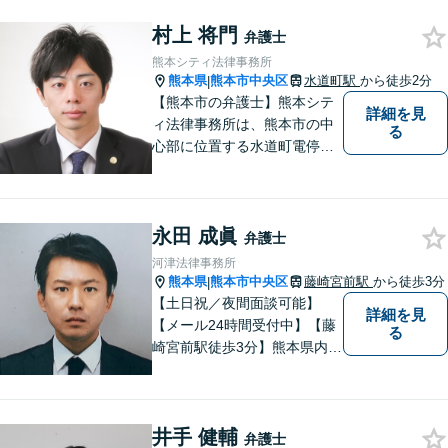
村上 将門
弁護士
熊本シティ法律事務所
熊本県
熊本市中央区
水道町駅
から徒歩2分
|
【熊本市の弁護士】熊本シテ
詳細を見
ィ法律事務所は、熊本市の中
る
心部に位置する水道町電停よ
り徒歩2分。 お客様の要望に
沿う方法・内容を重視した法
的サービスをご提供いたしま
永田 成眞
す。
弁護士
河津法律事務所
熊本県
熊本市中央区
藤崎宮前駅
から徒歩3分
|
【土日祝／夜間面談可能】
詳細を見
【メール24時間受付中】【藤
る
崎宮前駅徒歩3分】熊本県内及
び周辺地域から法律相談受付
中です。交通事故・男女関係
等の問題から、刑事、経営者
井手 健輔
の方の契約関係トラブルまで
弁護士