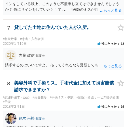
インをしている以上、このような不服申し立てはできませんでしょう
か？ 仮にサインをしていたとしても、「医師のミスが原因で老眼がひ
どくなったといえるような場合」や「白内障の手術の合併症として老
眼が悪化することがあるにもかかわらず、全く説明されなかったよう
な場合」には、請求することは可能です。
7
貸してた土地に住んでいた人が入所。
#相続放棄
#患者・入所者側
2020年1月19日
役にたった
13
内藤 政信
弁護士
請求するのはいいですよ。 払ってくれるなら受領してもいいですよ。
8
美容外科で手術ミス。手術代金に加えて損害賠償
請求できますか？
#慰謝料請求・訴訟
#美容整形
#手術ミス・事故
#病院・介護サービス提供者側
#示談
2018年2月1日
役にたった
16
鈴木 崇裕
弁護士