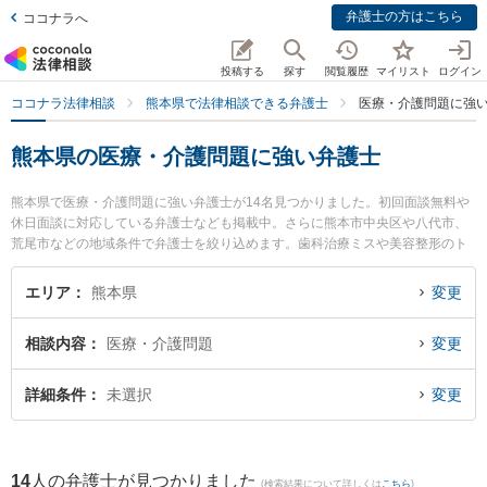
弁護士の方はこちら
ココナラへ
投稿する
探す
閲覧履歴
マイリスト
ログイン
ココナラ法律相談
熊本県で法律相談できる弁護士
医療・介護問題に強
熊本県の医療・介護問題に強い弁護士
熊本県で医療・介護問題に強い弁護士が14名見つかりました。初回面談無料や
休日面談に対応している弁護士なども掲載中。さらに熊本市中央区や八代市、
荒尾市などの地域条件で弁護士を絞り込めます。歯科治療ミスや美容整形のト
ラブル、産婦人科の訴訟等の細かな分野での絞り込み検索もでき便利です。特
に春田法律事務所 熊本オフィスの井手 俊輔弁護士や熊本セントラル法律事務所
エリア
熊本県
変更
の木野 博徳弁護士、保田窪法律事務所の田上 裕輝弁護士のプロフィール情報や
弁護士費用、強みなどが注目されています。『熊本県で土日や夜間に発生した
相談内容
医療・介護問題
変更
医療・介護問題のトラブルを今すぐに弁護士に相談したい』『医療・介護問題
のトラブル解決の実績豊富な近くの弁護士を検索したい』『初回相談無料で医
療・介護問題を法律相談できる熊本県内の弁護士に相談予約したい』などでお
詳細条件
未選択
変更
困りの相談者さんにおすすめです。
14
人の弁護士が見つかりました
(検索結果について詳しくは
こちら
)