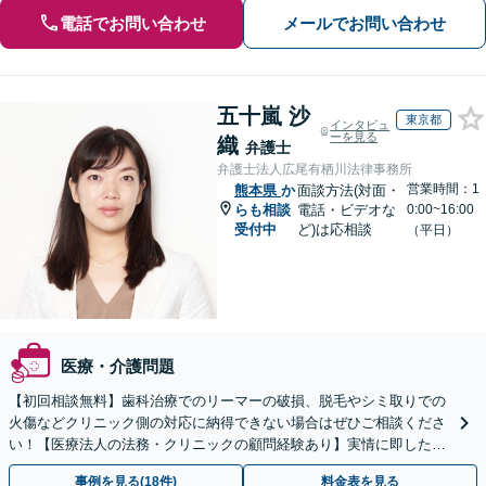
電話でお問い合わせ
メールでお問い合わせ
五十嵐 沙
東京都
インタビュ
ーを見る
織
弁護士
弁護士法人広尾有栖川法律事務所
営業時間：1
熊本県
か
面談方法(対面・
らも相談
電話・ビデオな
0:00~16:00
受付中
ど)は応相談
（平日）
医療・介護問題
【初回相談無料】歯科治療でのリーマーの破損、脱毛やシミ取りでの
火傷などクリニック側の対応に納得できない場合はぜひご相談くださ
い！【医療法人の法務・クリニックの顧問経験あり】実情に即したア
ドバイスで、納得のできるトラブルの解決を目指します。
事例を見る(18件)
料金表を見る