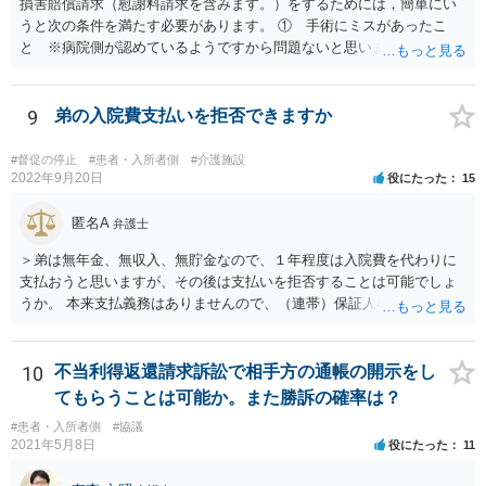
損害賠償請求（慰謝料請求を含みます。）をするためには，簡単にい
うと次の条件を満たす必要があります。 ① 手術にミスがあったこ
と ※病院側が認めているようですから問題ないと思います。 ② 手
術のミスの「せいで」仕事を休まなければならなくなったこと ③ 手
術のミスの「せいで」マスクが外せなくなったこと ④ 仕事を休まな
ければならなくなった「せいで」休業損害が発生したこと ⑤ マスク
9
弟の入院費支払いを拒否できますか
を外せなくなった「せいで」経済的に評価できる精神的な損害が発生
したこと 「せいで」と強調した点が，内藤先生のご指摘なさる「相当
#督促の停止
#患者・入所者側
#介護施設
因果関係」です。 手術のミスと関係のないことまでは責任追及ができ
2022年9月20日
役にたった
15
ないということです。 手術のミスの結果，手術前と比べて見た目が著
しく悪くなってしまったとか， 手術のミスの結果，入院期間が延びて
匿名A
弁護士
しまったとかいう事情があれば， 追加請求が可能な余地があります。
＞弟は無年金、無収入、無貯金なので、１年程度は入院費を代わりに
ただし，手術代の返金に応じた際に「これ以上金銭の請求はしませ
支払おうと思いますが、その後は支払いを拒否することは可能でしょ
ん」という趣旨の合意をしてしまっていると， 上記の請求は，基本的
うか。 本来支払義務はありませんので、（連帯）保証人などにならな
には困難となります。
ければ、支払いを拒絶することは可能です。
10
不当利得返還請求訴訟で相手方の通帳の開示をし
てもらうことは可能か。また勝訴の確率は？
#患者・入所者側
#協議
2021年5月8日
役にたった
11