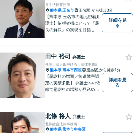
幅広くご相談いただいており
井手法律事務所
ます。お気軽にご相談くださ
熊本県
玉名市
玉名駅
から徒歩3分
|
い。
【熊本県 玉名市の地元密着弁
詳細を見
護士】依頼者様にとって『最
る
良の解決』の実現を目指しま
す。お悩みの方はお気軽にご
相談ください。
田中 裕司
弁護士
弁護士法人田中ひろし法律事務所
熊本県
熊本市西区
熊本駅
から徒歩1分
|
【慰謝料の増額／後遺障害認
詳細を見
定の実績多数】 弁護士への依
る
頼で慰謝料の増額が見込めま
す【破産・任意整理・個人再
生に対応】ご希望に沿った債
務整理をご提案【遺産相続の
北條 将人
ノウハウ多数】相続手続きか
弁護士
ら遺言書までトータルサポー
北條総合法律事務所
ト【JR熊本駅から徒歩1分】
熊本県
熊本市中央区
|