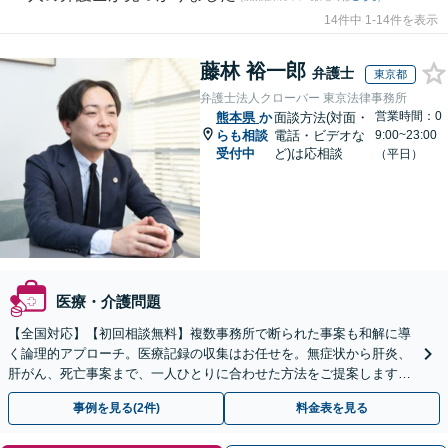
14件中 1-14件を表示
藤林 裕一郎
弁護士
東京都
弁護士法人クローバー 東京法律事務所
営業時間：0
熊本県
か
面談方法(対面・
らも相談
電話・ビデオな
9:00~23:00
受付中
ど)は応相談
（平日）
医療・介護問題
【全国対応】【初回相談無料】複数事務所で断られた事案も和解に導
く論理的アプローチ。医療記録の収集はお任せを。無症状から肝炎、
肝がん、死亡事案まで、一人ひとりに合わせた方法をご提案します。
手続きの負担を減らし、権利を守ります。
事例を見る(2件)
料金表を見る