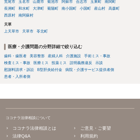
荒尾市
玉名市
山鹿市
菊池市
阿蘇市
合志市
玉東町
南関町
長洲町
和水町
大津町
菊陽町
南小国町
小国町
産山村
高森町
西原村
南阿蘇村
天草
上天草市
天草市
苓北町
医療・介護問題の分野詳細で絞り込む
歯科・歯医者
美容整形
産婦人科
介護施設
手術ミス・事故
検査ミス・事故
医療ミス
投薬ミス
説明義務違反
示談
慰謝料請求・訴訟
B型肝炎給付金
病院・介護サービス提供者側
患者・入所者側
ココナラ法律相談について
ココナラ法律相談とは
ご意見・ご要望
法律Q&A
利用規約