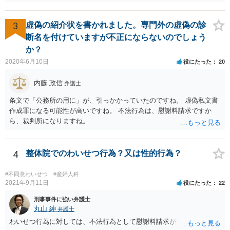
に説明し、その上で、患者が特別療養環境室への入院に同意している
ことが確認される場合には、特別療養環境室以外の病室の病床が満床
であっても、特別の料金を徴収することは差し支えない。」と書いて
3
虚偽の紹介状を書かれました。専門外の虚偽の診
あるので、当局の立場としても「病院理由(大部屋に空きがない等)での
断名を付けていますが不正にならないのでしょう
差額ベッド代は請求してはならない」とは言っていません。 「入院の
か？
必要があるにもかかわらず、特別の料金の支払いに同意しないのであ
2020年6月10日
役にたった
20
れば、他院を受診するよう言われた」という事例についても「不適切
と思われる事例」と言及されているだけで「不適切である」と断定も
内藤 政信
弁護士
されていないですし、違法であることも示唆されていません。ですの
で、「同意しないのであれば他院を受診するように」という表現が不
条文で「公務所の用に」が、引っかかっていたのですね。 虚偽私文書
適切なだけで、たとえば言い方を変えて「緊急手術をおすすめします
作成罪になる可能性が高いですね。 不法行為は、慰謝料請求ですか
が、当病院は現在大部屋が満床なので大部屋を希望される場合は本日
ら、裁判所になりますね。
の緊急手術には応じられません。１日当たり１万８７００円の個室で
あれば対応できますが。」と言えば、問題ないとされる余地もあるか
と存じます。 ご記載いただいた事実関係を拝見するかぎり、緊急手術
4
整体院でのわいせつ行為？又は性的行為？
が望ましい状況における病院側の説明としては十分だと思いますし、
そのような状況においてどこまで説明すれば「懇切丁寧」と言えるの
#不同意わいせつ
#産婦人科
かについても考え方が分かれると思います。それに加えて、そもそも
2021年9月11日
役にたった
22
通達に民間に対する法的拘束力はないこと(下級行政機関に対する拘束
力しかありません)を考えれば、一応の説明を受けて同意した以上、病
刑事事件に強い弁護士
院側からは同意書に「１日当たり」という記載が抜けていることを奇
丸山 紳
弁護士
貨として不当に支払を拒んでいると見られて、今後あなたやあなたの
わいせつ行為に対しては、不法行為として慰謝料請求ができます。
ご家族がその大学病院を受診せざるを得なくなった場合に事実上の不