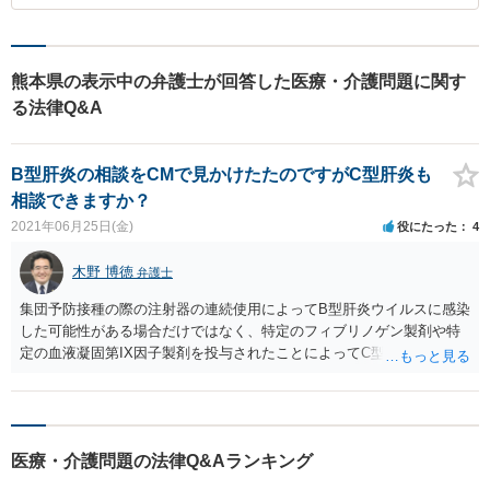
熊本県の表示中の弁護士が回答した医療・介護問題に関す
る法律Q&A
B型肝炎の相談をCMで見かけたたのですがC型肝炎も
相談できますか？
2021年06月25日(金)
役にたった
4
木野 博徳
弁護士
集団予防接種の際の注射器の連続使用によってB型肝炎ウイルスに感染
した可能性がある場合だけではなく、特定のフィブリノゲン製剤や特
定の血液凝固第IX因子製剤を投与されたことによってC型肝炎ウイルス
に感染した可能性がある場合についても給付金制度があります。 手術
から数十年以上経っていると、これらの製剤が投与されたことを立証
することが難しい可能性がありますが、ご相談に応じることはもちろ
ん可能です。まずはお近くの法律事務所にお電話で問い合わせされる
医療・介護問題の法律Q&Aランキング
のが良いかと存じます。