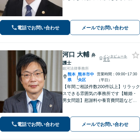
金、債務整理にも精通しています【子
連れ相談可】【初回面談無料】
電話でお問い合わせ
メールでお問い合わせ
河口 大輔
弁
インタビューを
見る
護士
銀河法律事務所
熊本
熊本市中
営業時間：09:00~17:30
|
県
央区
（平日）
【年間ご相談件数200件以上】リラック
スできる雰囲気の事務所です【離婚・
男女問題】慰謝料や養育費問題など
様々な事例に対応【交通事故】重度後
遺障害事案など解決実績多数あり【債
務・過払い金】債務問題にスピーディ
電話でお問い合わせ
メールでお問い合わせ
に対応。過払い金も多額の回収実績