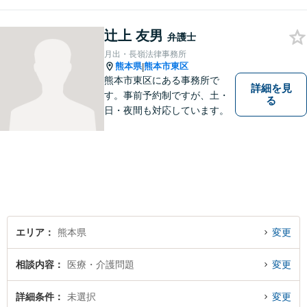
「山鹿法律事務所」は、いっ
そう地域に法的サービスを提
供してまいります。お気軽に
辻上 友男
弁護士
ご相談を！
月出・長嶺法律事務所
熊本県
熊本市東区
|
熊本市東区にある事務所で
詳細を見
す。事前予約制ですが、土・
る
日・夜間も対応しています。
エリア
熊本県
変更
相談内容
医療・介護問題
変更
詳細条件
未選択
変更