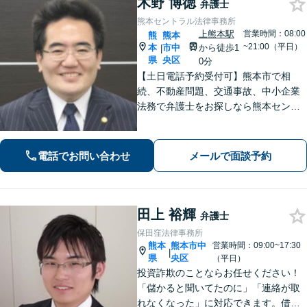
木野 博徳
弁護士
熊本セントラル法律事務所
上熊本駅
営業時間：08:00
熊
熊本
~21:00（平日）
本
市中
から徒歩1
|
県
央区
0分
【土日電話予約受付可】熊本市で相
続、不動産問題、交通事故、中小企業
法務で弁護士をお探しなら熊本セント
ラル法律事務所(Tel: 096-288-2193)
へ。【LINE公式アカウント24時間予約
受付可】【休日・夜間相談可】
電話でお問い合わせ
メールで面談予約
田上 裕輝
弁護士
保田窪法律事務所
熊本
熊本市中
営業時間：09:00~17:30
|
県
央区
（平日）
投資詐欺のことならお任せください！
「儲かると聞いてたのに」「連絡が取
れなくなった」に対応できます。借