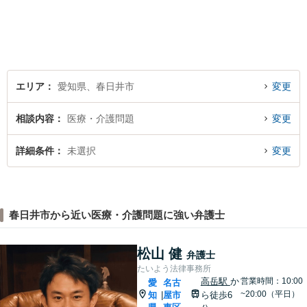
エリア
愛知県、春日井市
変更
相談内容
医療・介護問題
変更
詳細条件
未選択
変更
春日井市から近い医療・介護問題に強い弁護士
松山 健
弁護士
たいよう法律事務所
高岳駅
か
営業時間：10:00
愛
名古
~20:00（平日）
知
屋市
ら徒歩6
|