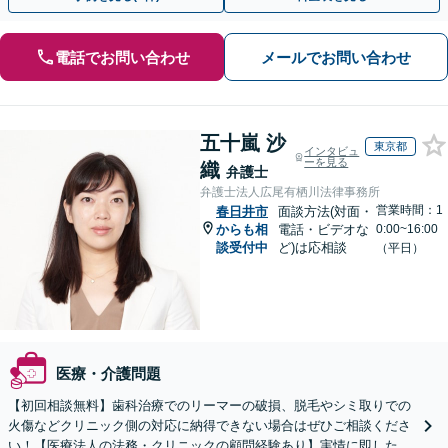
電話でお問い合わせ
メールでお問い合わせ
五十嵐 沙
東京都
インタビュ
ーを見る
織
弁護士
弁護士法人広尾有栖川法律事務所
営業時間：1
春日井市
面談方法(対面・
からも相
電話・ビデオな
0:00~16:00
談受付中
ど)は応相談
（平日）
医療・介護問題
【初回相談無料】歯科治療でのリーマーの破損、脱毛やシミ取りでの
火傷などクリニック側の対応に納得できない場合はぜひご相談くださ
い！【医療法人の法務・クリニックの顧問経験あり】実情に即したア