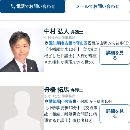
め、まずは気軽にご相談ください。
電話でお問い合わせ
メールでお問い合わせ
【土日祝対応可、夜間対応可】【オン
ライン対応可】
中村 弘人
弁護士
中村総合法律事務所
愛知県
名古屋市守山区
瓢箪山駅
から徒歩6分
|
【小幡駅徒歩10分】【地域に
詳細を見
根ざした弁護士】人権が尊重
る
され権利が実現できる世の中
を作っていけたらと考えてい
ます。刑事事件／借金問題／
離婚問題／労働問題／交通事
故など、幅広く対応可能。
舟橋 拓馬
弁護士
【夜間／休日対応可能】お悩
かがりび法律事務所
みの方はどうぞお気軽にご相
愛知県
小牧市
小牧駅
から徒歩10分
|
談ください。
【小牧駅徒歩10分】【交通事
詳細を見
故／相続／離婚男女問題に精
る
通する弁護士】依頼者様との
コミュニケーションを大切に