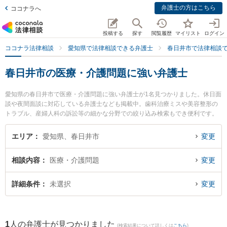
弁護士の方はこちら
ココナラへ
投稿する
探す
閲覧履歴
マイリスト
ログイン
ココナラ法律相談
愛知県で法律相談できる弁護士
春日井市で法律相談
春日井市の医療・介護問題に強い弁護士
愛知県の春日井市で医療・介護問題に強い弁護士が1名見つかりました。休日面
談や夜間面談に対応している弁護士なども掲載中。歯科治療ミスや美容整形の
トラブル、産婦人科の訴訟等の細かな分野での絞り込み検索もでき便利です。
特に旭合同法律事務所 春日井事務所の前田 大樹弁護士のプロフィール情報や弁
護士費用、強みなどが注目されています。『春日井市で土日や夜間に発生した
エリア
愛知県、春日井市
変更
医療・介護問題のトラブルを今すぐに弁護士に相談したい』『医療・介護問題
のトラブル解決の実績豊富な近くの弁護士を検索したい』『初回相談無料で医
相談内容
医療・介護問題
変更
療・介護問題を法律相談できる春日井市内の弁護士に相談予約したい』などで
お困りの相談者さんにおすすめです。
詳細条件
未選択
変更
1
人の弁護士が見つかりました
(検索結果について詳しくは
こちら
)