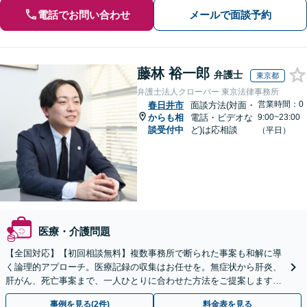
電話でお問い合わせ
メールで面談予約
藤林 裕一郎
弁護士
東京都
弁護士法人クローバー 東京法律事務所
営業時間：0
春日井市
面談方法(対面・
からも相
電話・ビデオな
9:00~23:00
談受付中
ど)は応相談
（平日）
医療・介護問題
【全国対応】【初回相談無料】複数事務所で断られた事案も和解に導
く論理的アプローチ。医療記録の収集はお任せを。無症状から肝炎、
肝がん、死亡事案まで、一人ひとりに合わせた方法をご提案します。
手続きの負担を減らし、権利を守ります。
事例を見る(2件)
料金表を見る