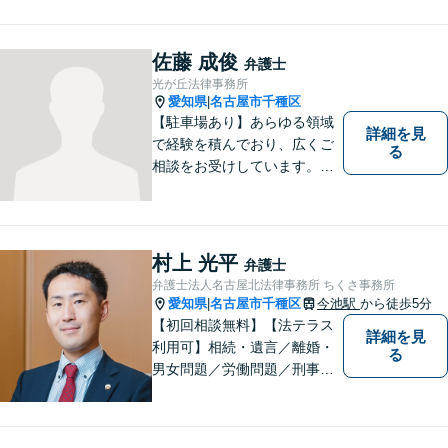
し、本質的な解決を目指しま
す。堅苦しくない雰囲気で、
分かりやすい説明を心がけま
佐藤 成俊
弁護士
す。お気軽にご相談くださ
光が丘法律事務所
い！
愛知県
名古屋市千種区
|
【駐車場あり】あらゆる領域
詳細を見
で経験を積んでおり、広くご
る
相談をお受けしています。ご
依頼者との信頼関係を大切
に、一つ一つのご相談、トラ
ブル解決に対応いたします。
村上 光平
弁護士
弁護士法人名古屋北法律事務所 ちくさ事務所
愛知県
名古屋市千種区
今池駅
から徒歩5分
|
【初回相談無料】【法テラス
詳細を見
利用可】相続・遺言／離婚・
る
男女問題／労働問題／刑事事
件／借金問題に注力！依頼者
さまのお悩みに寄り添った、
質の高いリーガルサービスを