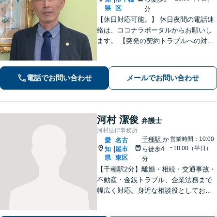
県
区
分
【休日対応可能。】 休日夜間の電話連
絡は、ココナラポータルからお願いし
ます。 【突発の契約トラブルへの対応
可能】 【WEB面談可能】 「元官公庁
職員／10年間クレームの多い部署に在
籍」トラブル等に対し状況に応じて適
電話でお問い合わせ
メールでお問い合わせ
切に問題解決を図ります。
河村 潔俊
弁護士
河村法律事務所
千種駅
か
営業時間：10:00
愛
名古
~18:00（平日）
知
屋市
ら徒歩4
|
県
東区
分
【千種駅2分】離婚・相続・交通事故・
不動産・金銭トラブル、企業法務まで
幅広く対応。身近な相談役としてお悩
みをじっくり伺い、わかりやすくご説
明します。平穏な日常を取り戻すた