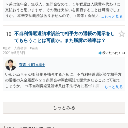
＞弟は無年金、無収入、無貯金なので、１年程度は入院費を代わりに
ただし，手術代の返金に応じた際に「これ以上金銭の請求はしませ
支払おうと思いますが、その後は支払いを拒否することは可能でしょ
ん」という趣旨の合意をしてしまっていると， 上記の請求は，基本的
うか。 本来支払義務はありませんので、（連帯）保証人などにならな
には困難となります。
ければ、支払いを拒絶することは可能です。
10
不当利得返還請求訴訟で相手方の通帳の開示をし
てもらうことは可能か。また勝訴の確率は？
#患者・入所者側
#協議
2021年5月8日
役にたった
11
有森 文昭
弁護士
いぬいぬちゃん様 証拠を補強するために、不当利得返還訴訟で相手方
の通帳の入金履歴を２３条照会や調査嘱託で開示させることは可能で
しょうか。 ⇒不当利得返還請求又は不法行為に基づく損害賠償請求の
いずれかになるものと思いますが、その裁判手続きの中で、調査嘱託
等を行うことは十分考えられます。もっとも、網羅的な探索的調査と
なることを裁判所は忌避しますので、具体的な期間等を特定して行う
もっとみる
必要があります。 不正引き出しと入金の金額と日付がすべて一致して
いた場合勝訴の確率はどのくらいでしょうか。 ⇒誠に恐縮ですが、勝
訴の確率をこの場でお伝えすることはできませんので、個別に依頼し
た弁護士にご相談いただき、ご質問ください。 一般的な回答となり恐