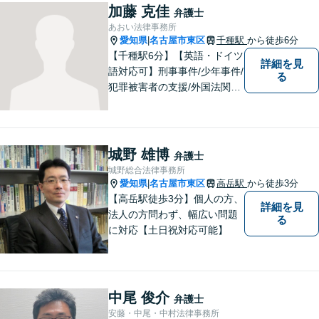
ご提供。小さなお困り事でも
加藤 克佳
弁護士
構いません【夜間・休日面
あおい法律事務所
談】【完全個室】【今池駅3
愛知県
名古屋市東区
千種駅
から徒歩6分
|
分】
【千種駅6分】【英語・ドイツ
詳細を見
語対応可】刑事事件/少年事件/
る
犯罪被害者の支援/外国法関連/
国際的家事・相続/国籍・ビ
ザ・出入国など幅広い分野に
対応可能。依頼者様のお気持
ち、希望、考え方を尊重し、
城野 雄博
弁護士
迅速に問題を解決することを
城野総合法律事務所
心がけております。
愛知県
名古屋市東区
高岳駅
から徒歩3分
|
【高岳駅徒歩3分】個人の方、
詳細を見
法人の方問わず、幅広い問題
る
に対応【土日祝対応可能】
中尾 俊介
弁護士
安藤・中尾・中村法律事務所