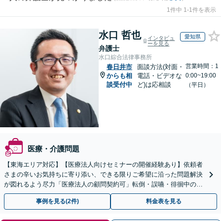
1件中 1-1件を表示
水口 哲也
愛知県
インタビュ
ーを見る
弁護士
水口綜合法律事務所
営業時間：1
春日井市
面談方法(対面・
からも相
電話・ビデオな
0:00~19:00
談受付中
ど)は応相談
（平日）
医療・介護問題
【東海エリア対応】【医療法人向けセミナーの開催経験あり】依頼者
さまの辛いお気持ちに寄り添い、できる限りご希望に沿った問題解決
が図れるよう尽力「医療法人の顧問契約可」転倒・誤嚥・徘徊中の事
故など、介護事故のご相談も対応【休日・夜間相談可】
事例を見る(2件)
料金表を見る