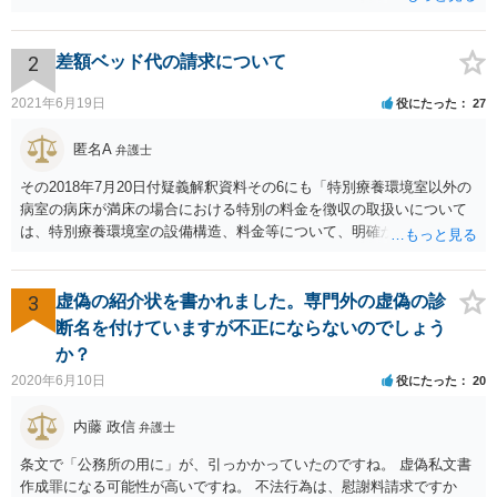
のはお父様ですから、お子様に請求が来ることはありません。 生活保
護受給の際に扶養できないかという連絡が役所から来ますが、できな
い旨回答すればそれまでです。 相続が開始した場合については先述の
2
差額ベッド代の請求について
通りです。 民法上の扶養義務はご相談者さまがお考えのほど強いもの
ではありません。 あくまでも、余力の範囲で認められるものです。 親
2021年6月19日
役にたった
27
の介護は子供がみるという民法の条文はありません。 また、親に対す
る扶養義務は配偶者や子に対する扶養義務に比べて弱いものです。 生
匿名A
弁護士
まれてすぐ両親が離婚し、その後会っていなかったという事情も、扶
その2018年7月20日付疑義解釈資料その6にも「特別療養環境室以外の
養義務の順位を下げる一つの理由になります。
病室の病床が満床の場合における特別の料金を徴収の取扱いについて
は、特別療養環境室の設備構造、料金等について、明確かつ懇切丁寧
に説明し、その上で、患者が特別療養環境室への入院に同意している
ことが確認される場合には、特別療養環境室以外の病室の病床が満床
であっても、特別の料金を徴収することは差し支えない。」と書いて
3
虚偽の紹介状を書かれました。専門外の虚偽の診
あるので、当局の立場としても「病院理由(大部屋に空きがない等)での
断名を付けていますが不正にならないのでしょう
差額ベッド代は請求してはならない」とは言っていません。 「入院の
か？
必要があるにもかかわらず、特別の料金の支払いに同意しないのであ
2020年6月10日
役にたった
20
れば、他院を受診するよう言われた」という事例についても「不適切
と思われる事例」と言及されているだけで「不適切である」と断定も
内藤 政信
弁護士
されていないですし、違法であることも示唆されていません。ですの
で、「同意しないのであれば他院を受診するように」という表現が不
条文で「公務所の用に」が、引っかかっていたのですね。 虚偽私文書
適切なだけで、たとえば言い方を変えて「緊急手術をおすすめします
作成罪になる可能性が高いですね。 不法行為は、慰謝料請求ですか