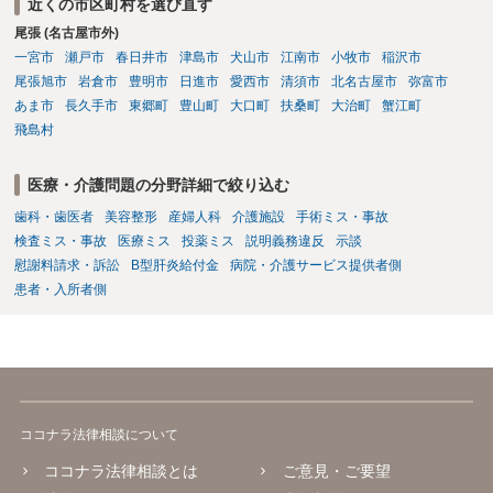
近くの市区町村を選び直す
縮ですが、使途不明金訴訟の場合には、よくて５分５分というところ
尾張 (名古屋市外)
です。 なお、仮に裁判で勝ったとしても弟さんに資力がないと具体的
な回収をすることはできませんので、弟さんの財産への事前の仮差押
一宮市
瀬戸市
春日井市
津島市
犬山市
江南市
小牧市
稲沢市
え等もきちんと検討してくれる弁護士の方にご相談いただくことをお
尾張旭市
岩倉市
豊明市
日進市
愛西市
清須市
北名古屋市
弥富市
勧めいたします。
あま市
長久手市
東郷町
豊山町
大口町
扶桑町
大治町
蟹江町
飛島村
医療・介護問題の分野詳細で絞り込む
歯科・歯医者
美容整形
産婦人科
介護施設
手術ミス・事故
検査ミス・事故
医療ミス
投薬ミス
説明義務違反
示談
慰謝料請求・訴訟
B型肝炎給付金
病院・介護サービス提供者側
患者・入所者側
ココナラ法律相談について
ココナラ法律相談とは
ご意見・ご要望