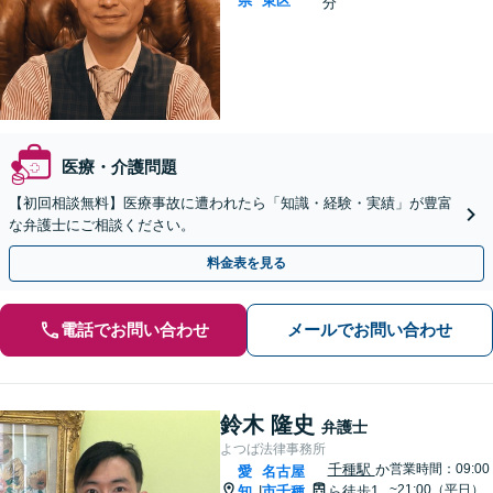
県
東区
分
医療・介護問題
【初回相談無料】医療事故に遭われたら「知識・経験・実績」が豊富
な弁護士にご相談ください。
料金表を見る
電話でお問い合わせ
メールでお問い合わせ
鈴木 隆史
弁護士
よつば法律事務所
千種駅
か
営業時間：09:00
愛
名古屋
~21:00（平日）
知
市千種
ら徒歩1
|