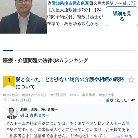
愛知県
名古屋市東区
久屋大通駅
から徒歩7分
|
【久屋大通駅徒歩7分】【24
詳細を見
時間予約受付】複数弁護士が
る
在籍で、あらゆる観点から丁
寧にサポート。他士業連携で
スムーズな手続きが叶いま
す。法律問題でお困りの方
は、一度ご相談ください。
【当日・休日・夜間相談可】
医療・介護問題の法律Q&Aランキング
1
親と会ったことが少ない場合の介護や相続の義務
について
#相続放棄
#債務者の相続人
#介護施設
#M&A・事業承継
#相続放棄
2020年12月14日
役にたった
42
相続・遺言に強い弁護士
磯田 直也
弁護士
老人ホームの料金滞納については、あくまでもお父様と老人ホーム間
の契約ですから、連帯保証人などになっていない限り、お子様である
ご相談者さまには請求できません。 税金などについても滞納している