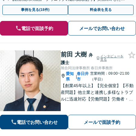
ドバイスで、納得のできるトラブルの解決を目指します。
事例を見る(18件)
料金表を見る
電話で面談予約
メールでお問い合わせ
前田 大樹
弁
インタビューを
見る
護士
旭合同法律事務所 春日井事務所
愛知
春日井
営業時間：09:00~21:00
|
県
市
（平日）
【創業45年以上】【完全個室】【不動
産問題】他士業と連携し多様なトラブ
ルに迅速対応【労働問題】労働者・使
用者双方の対応実績あり。依頼者さま
に寄り添い最善の解決策を提示【休
日・夜間面談可】【電話・ビデオ面談
電話でお問い合わせ
メールで面談予約
可】