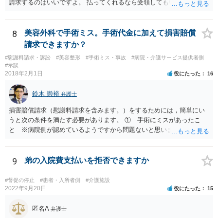
請求するのはいいですよ。 払ってくれるなら受領してもいいですよ。
8
美容外科で手術ミス。手術代金に加えて損害賠償
請求できますか？
#慰謝料請求・訴訟
#美容整形
#手術ミス・事故
#病院・介護サービス提供者側
#示談
2018年2月1日
役にたった
16
鈴木 崇裕
弁護士
損害賠償請求（慰謝料請求を含みます。）をするためには，簡単にい
うと次の条件を満たす必要があります。 ① 手術にミスがあったこ
と ※病院側が認めているようですから問題ないと思います。 ② 手
術のミスの「せいで」仕事を休まなければならなくなったこと ③ 手
術のミスの「せいで」マスクが外せなくなったこと ④ 仕事を休まな
ければならなくなった「せいで」休業損害が発生したこと ⑤ マスク
9
弟の入院費支払いを拒否できますか
を外せなくなった「せいで」経済的に評価できる精神的な損害が発生
したこと 「せいで」と強調した点が，内藤先生のご指摘なさる「相当
#督促の停止
#患者・入所者側
#介護施設
因果関係」です。 手術のミスと関係のないことまでは責任追及ができ
2022年9月20日
役にたった
15
ないということです。 手術のミスの結果，手術前と比べて見た目が著
しく悪くなってしまったとか， 手術のミスの結果，入院期間が延びて
匿名A
弁護士
しまったとかいう事情があれば， 追加請求が可能な余地があります。