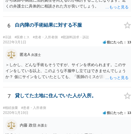
から医師や病院に法的責任を問えるのか検討することになります。近
くの弁護士に具体的に相談された方が良いでしょう。
6
白内障の手術結果に対する不服
#示談
#医療ミス
#患者・入所者側
#慰謝料請求・訴訟
2022年3月1日
役にたった
13
匿名A
弁護士
＞しかし、どんな手術もそうですが、サインを求められます。このサ
インをしている以上、このような不服申し立てはできませんでしょう
か？ 仮にサインをしていたとしても、「医師のミスが原因で老眼がひ
どくなったといえるような場合」や「白内障の手術の合併症として老
眼が悪化することがあるにもかかわらず、全く説明されなかったよう
な場合」には、請求することは可能です。
7
貸してた土地に住んでいた人が入所。
#相続放棄
#患者・入所者側
2020年1月19日
役にたった
13
内藤 政信
弁護士