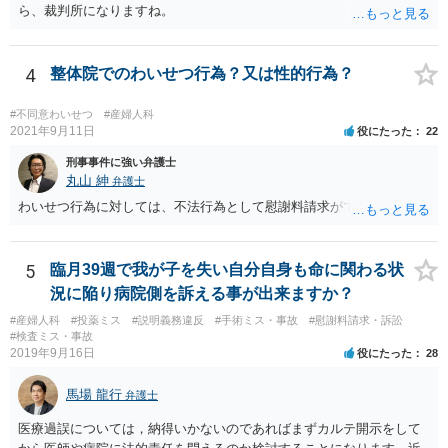
が、当病院は現在大部屋が満床なので大部屋を希望される場合は本日
ら、裁判所になりますね。
の緊急手術には応じられません。１日当たり１万８７００円の個室で
あれば対応できますが。」と言えば、問題ないとされる余地もあるか
と存じます。 ご記載いただいた事実関係を拝見するかぎり、緊急手術
4
整体院でのわいせつ行為？又は性的行為？
が望ましい状況における病院側の説明としては十分だと思いますし、
そのような状況においてどこまで説明すれば「懇切丁寧」と言えるの
#不同意わいせつ
#産婦人科
かについても考え方が分かれると思います。それに加えて、そもそも
2021年9月11日
役にたった
22
通達に民間に対する法的拘束力はないこと(下級行政機関に対する拘束
力しかありません)を考えれば、一応の説明を受けて同意した以上、病
刑事事件に強い弁護士
院側からは同意書に「１日当たり」という記載が抜けていることを奇
丸山 紳
弁護士
貨として不当に支払を拒んでいると見られて、今後あなたやあなたの
わいせつ行為に対しては、不法行為として慰謝料請求ができます。
ご家族がその大学病院を受診せざるを得なくなった場合に事実上の不
利益を受ける可能性は否定できないように思われます。
5
臨月39週で我が子を失い自分自身も命に関わる状
況に陥り病院側を訴える事が出来ますか？
#産婦人科
#投薬ミス
#説明義務違反
#手術ミス・事故
#慰謝料請求・訴訟
#検査ミス・事故
2019年9月16日
役にたった
28
馬場 龍行
弁護士
医療過誤については，納得いかないのであればまずカルテ開示をして