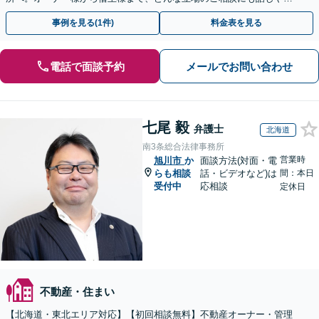
い弁護士が対応します。ＷＥＢ面談可。
事例を見る(1件)
料金表を見る
電話で面談予約
メールでお問い合わせ
七尾 毅
弁護士
北海道
南3条総合法律事務所
営業時
旭川市
か
面談方法(対面・電
らも相談
話・ビデオなど)は
間：本日
受付中
応相談
定休日
不動産・住まい
【北海道・東北エリア対応】【初回相談無料】不動産オーナー・管理