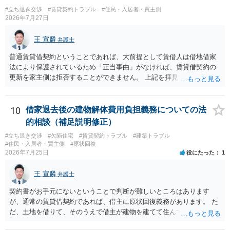
あるお知り合いさんにとっても、自身の経済的負担を最小限に食い止
（「今回で最後」などの文言）が、借主不利な特約として無効になり
#立ち退き交渉
#賃貸契約トラブル
#住民・入居者・買主側
められるため望ましいやり方だといえます。
2026年7月27日
得るかどうかも含めて検討ポイントになりますので、署名押印前に内
容を十分に確認し、不明点は弁護士に相談することをおすすめしま
王 宣麟
す。
弁護士
普通賃貸借契約ということであれば、大前提として賃借人は借地借家
法により保護されているため「正当事由」がなければ、賃貸借契約の
更新を家主側は拒否することができません。 上記を拝見する限り、通
常どおり賃料を支払い続けている状況であれば、単に「部屋の内部を
定期確認させてもらないこと」が直ちに正当事由に当たるとは思えま
せんので、更新拒絶を拒否される方向性でよろしいかと存じます。 そ
10
借家退去後の建物解体費用負担義務についての法
の交渉の中で、一定の金銭をもらえれば退去には応じる旨交渉をして
的相談（補足説明修正）
みるのはいかがでしょうか。 過去に賃借人の許可なく無断で賃貸人が
#立ち退き交渉
#欠陥住宅
#賃貸契約トラブル
#建築トラブル
入室する行為自体は不法行為となり、また刑事的にも住居侵入罪が成
#住民・入居者・買主側
#原状回復
立する可能性がありますので、これを理由に一定の金銭賠償を求める
2026年7月25日
役にたった
1
のも一つでしょう。
王 宣麟
弁護士
契約書がお手元にないということで判断が難しいところはあります
が、通常の賃貸借契約であれば、借主に原状回復義務があります。 た
だ、土地を借りて、そのうえで借主が建物を建てて住んでいたケース
とは異なり、地付き一戸建て住宅（貸主所有）自体を賃借していたの