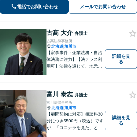
電話でお問い合わせ
メールでお問い合わせ
古髙 大介
弁護士
古高法律事務所
北海道
旭川市
|
【家事事件・企業法務・自治
詳細を見
体法務に注力】【法テラス利
る
用可】法律を通じて、地元の
皆さまを全力でサポートいた
します！どんなに小さなお悩
みでも気軽にご相談いただけ
る「信頼できる弁護士」を目
富川 泰志
弁護士
指しています。【夜間や休日
富川法律事務所
相談も対応可能】【旭川市の
北海道
旭川市
|
総合法律事務所】
【顧問契約に対応】相談料30
詳細を見
分につき5500円（税込）です
る
が、「ココナラを見た」とお
伝えいただければ初回に限り3