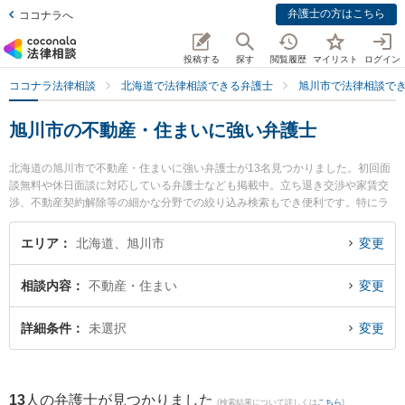
弁護士の方はこちら
ココナラへ
投稿する
探す
閲覧履歴
マイリスト
ログイン
ココナラ法律相談
北海道で法律相談できる弁護士
旭川市で法律相談で
旭川市の不動産・住まいに強い弁護士
北海道の旭川市で不動産・住まいに強い弁護士が13名見つかりました。初回面
談無料や休日面談に対応している弁護士なども掲載中。立ち退き交渉や家賃交
渉、不動産契約解除等の細かな分野での絞り込み検索もでき便利です。特にラ
フター法律事務所の小田桐 誠弁護士や旭川つばさ法律事務所の佐藤 達哉弁護
士、あさひかわ法律事務所の東 明香弁護士のプロフィール情報や弁護士費用、
エリア
北海道、旭川市
変更
強みなどが注目されています。『旭川市で土日や夜間に発生した不動産・住ま
いのトラブルを今すぐに弁護士に相談したい』『不動産・住まいのトラブル解
相談内容
不動産・住まい
変更
決の実績豊富な近くの弁護士を検索したい』『初回相談無料で不動産・住まい
を法律相談できる旭川市内の弁護士に相談予約したい』などでお困りの相談者
さんにおすすめです。
詳細条件
未選択
変更
13
人の弁護士が見つかりました
(検索結果について詳しくは
こちら
)