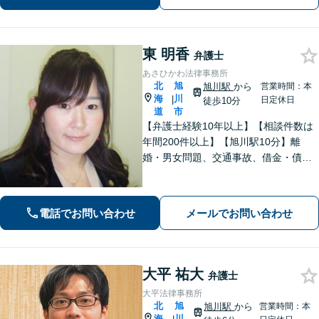
【初回相談無料】【ビデオ面談可】
東 明香
弁護士
あさひかわ法律事務所
北
旭
旭川駅
から
営業時間：本
海
川
|
日定休日
徒歩10分
道
市
【弁護士経験10年以上】【相談件数は
年間200件以上】【旭川駅10分】離
婚・男女問題、交通事故、借金・債務
整理など幅広く対応します。大切にし
ていることは相談者の方のお話をじっ
くりお伺いすること。お気軽にご相談
電話でお問い合わせ
メールでお問い合わせ
ください【初回40分無料相談】
大平 祐大
弁護士
大平法律事務所
北
旭
旭川駅
から
営業時間：本
海
川