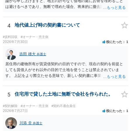
論から申し上げますと、地主の許可なく借地の庭にお骨を埋めること
は避けるべきであり、無断で埋めた場合、将来的に撤去請求や退去時
の損害賠償（原状回復費用）を求められるリスクがあります。 法律
上、自分のペットの遺骨を埋める行為自体は墓地埋葬法違反や不法投
棄には該当しないため、犯罪になるわけではありません。しかし、建
4
地代値上げ時の契約書について
物の所有者は質問者様であっても、土地の所有権はあくまで地主にあ
ります。そのため、地主に無断でお骨を埋める行為は、他人の所有権
#賃料回収
#オーナー・売主側
を侵害する行為や、借地人としての善管注意義務違反とみなされる可
2026年7月30日
役にたった
1
能性が高いのが私見です。 どうしてもお近くで供養されたい場合は、
事前に地主へ相談して許可を得るか、土地に直接埋めずに大きめの鉢
吉田 雄大
弁護士
植え等で供養する「プランター葬」や、ペット霊園等への納骨を検討
居住用の建物所有が賃貸借契約の目的ですので、現在の契約を前提と
されるのが確実かと思います。
しても賃借人がそれ以外の目的で土地を使うことは禁止されていま
す。 上記をより際立たせる意味で、新しい契約書に事業用として用い
ることを禁止する旨を明記することは理に適ったものです。 契約締結
交渉である以上賃借人が拒んだ場合には入りませんが、提案するのは
良い方法と思います。
5
住宅用で貸した土地に無断で会社を作られた。
#契約解除
#オーナー・売主側
#契約不適合責任
2026年7月27日
役にたった
1
川添 圭
弁護士