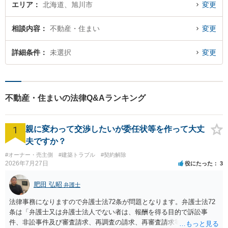
エリア
北海道、旭川市
変更
相談内容
不動産・住まい
変更
詳細条件
未選択
変更
不動産・住まいの法律Q&Aランキング
1
親に変わって交渉したいが委任状等を作って大丈
夫ですか？
#オーナー・売主側
#建築トラブル
#契約解除
2026年7月27日
役にたった
3
肥田 弘昭
弁護士
法律事務になりますので弁護士法72条が問題となります。弁護士法72
条は「弁護士又は弁護士法人でない者は、報酬を得る目的で訴訟事
件、非訟事件及び審査請求、再調査の請求、再審査請求等行政庁に対