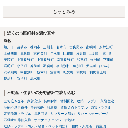
であれば、建物を収去して土地を明渡す義務は原則生じないはずで
す。 その後、建物を平屋に立て替えた場合であっても、貸主の承諾を
もっとみる
得ているのであれば、単純に費用を捻出した側に平屋の所有権が帰属
する、という話になるわけでもないように思います。 そのため、現
状、解体費用を負担することが明確な案件ではないため、まずは相手
に請求の根拠（なぜ当方が平屋の解体費用を負担しなければならない
近くの市区町村を選び直す
のか）を確認されてみてはいかがでしょうか。
道北
旭川市
留萌市
稚内市
士別市
名寄市
富良野市
南幌町
奈井江町
上砂川町
鷹栖町
東神楽町
当麻町
比布町
愛別町
上川町
東川町
美瑛町
上富良野町
中富良野町
南富良野町
和寒町
剣淵町
下川町
増毛町
小平町
苫前町
羽幌町
初山別村
遠別町
天塩町
猿払村
浜頓別町
中頓別町
枝幸町
豊富町
礼文町
利尻町
利尻富士町
幌延町
新得町
清水町
不動産・住まいの分野詳細で絞り込む
立ち退き交渉
家賃交渉
契約解除
賃料回収
建築トラブル
欠陥住宅
契約不適合責任
事故物件
境界線
賃貸契約トラブル
売買トラブル
定期借家トラブル
原状回復
サブリース解約
リバースモーゲージ
不動産の等価交換
オーナーチェンジ
借地権
近隣トラブル（隣人・騒音・ペット問題）
住民・入居者・買主側