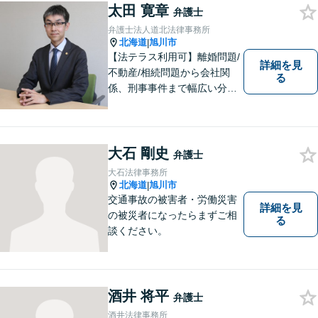
太田 寛章
弁護士
弁護士法人道北法律事務所
北海道
旭川市
|
【法テラス利用可】離婚問題/
詳細を見
不動産/相続問題から会社関
る
係、刑事事件まで幅広い分野
に対応いたします。法律問題
の悩みを抱える方々にとっ
て、身近な相談相手となるこ
とを目指しております。お困
大石 剛史
弁護士
りの際は、お気軽にご相談く
大石法律事務所
ださい。
北海道
旭川市
|
交通事故の被害者・労働災害
詳細を見
の被災者になったらまずご相
る
談ください。
酒井 将平
弁護士
酒井法律事務所