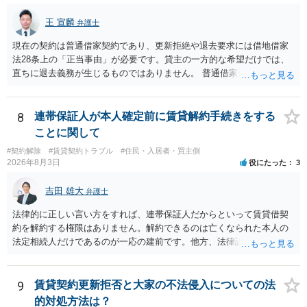
王 宣麟
弁護士
現在の契約は普通借家契約であり、更新拒絶や退去要求には借地借家
法28条上の「正当事由」が必要です。貸主の一方的な希望だけでは、
直ちに退去義務が生じるものではありません。 普通借家契約から定期
借家契約への切り替えは、既存の普通借家契約を合意解約したうえで
新たな定期借家契約を締結する形になりますが、これは任意の合意が
前提であり、借主が同意しなければ成立しません。 12年間の居住実
8
連帯保証人が本人確定前に賃貸解約手続きをする
績、子どもの学校や地域とのつながり、転居費用の準備が困難な事情
ことに関して
などは、借主側の強い居住継続の必要性として正当事由判断において
#契約解除
#賃貸契約トラブル
#住民・入居者・買主側
重視される要素ですので、貸主側にかなり具体的な事情と立退料など
2026年8月3日
役にたった
3
がない限り、更新拒絶が認められるハードルは一般的に高いと考えら
れます。 建物が未登記であること自体は、賃貸借契約の有効性を直ち
吉田 雄大
弁護士
に否定するものではなく、引渡しがされていれば賃貸借の効力は原則
有効とされています。 今後の交渉では、①現在は普通借家契約が継続
法律的に正しい言い方をすれば、連帯保証人だからといって賃貸借契
しており定期借家への変更に合意していないこと、②貸主側の事情
約を解約する権限はありません。解約できるのは亡くなられた本人の
（誰が所有者で誰が実際に住む予定か等）を具体的に書面で説明して
法定相続人だけであるのが一応の建前です。他方、法律論はさてお
ほしいこと、③自分たちの居住継続の必要性を丁寧に伝えること、を
き、事実上であれ明渡が完了すれば賃貸人としてはそれ以上のことを
基本方針としたうえで、仮に一定時期の退去を検討する場合には、立
する動機づけがなくなります。 今回進められつつある手続はあくまで
退料・引越費用・原状回復費用負担などの条件を明確にした書面を作
も、建物を賃貸人に一日も早く明け渡すための便宜的方法として理解
9
賃貸契約更新拒否と大家の不法侵入についての法
成することが重要です。 契約書では、更新条項・解除条項・期間の定
するのが良いと思います。またその方法で進めた方が、連帯保証人で
的対処方法は？
め・定期借家に関する記載の有無、これまでの更新時の合意内容