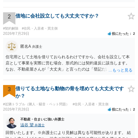
する不服申立事件その他一般の法律事件に関して鑑定、代理、仲裁若
しくは和解その他の法律事務を取り扱い、又はこれらの周旋をするこ
とを業とすることができない。ただし、この法律又は他の法律に別段
2
借地に会社設立しても大丈夫ですか？
の定めがある場合は、この限りでない。」とのことから、報酬を得る
目的がないのであれば適法です。なぜなら、弁護士法72条に違反しな
#契約解除
#住民・入居者・買主側
いのであれば、委任については無償で委任者が受任者に委任できるか
2026年7月29日
役にたった
2
らです。ご参考にしてください。
匿名A
弁護士
住宅用として土地を借りておられるわけですから、会社を設立して本
店として事業を実際に営む場合、形式的には契約違反に該当します。
なお、不動産屋さんが「大丈夫」と言ったのは「登記だけなら実務上
トラブルになることは少ない」という経験則に基づいたものと推測さ
れますが、これは法的な保証ではありません。 ただ、解除まで認めら
れるかどうかについては信頼関係が破壊されたかどうかで判断されま
3
借りてる土地なら動物の骨を埋めても大丈夫です
すので、建物を事務所・店舗用に大きく改築する等までなさらない限
か？
り、リスクはそれほど大きくないかもしれません。 しかしそれでも、
#近隣トラブル（隣人・騒音・ペット問題）
#住民・入居者・買主側
大家さんが契約違反を口実に、将来の更新時に更新料の上乗せを要求
2026年7月28日
役にたった
2
したり、立ち退きを迫る材料に使ったりする可能性は否定できませ
ん。
不動産・住まいに強い弁護士
澁谷 望
弁護士
回答いたします。※弁護士により見解は異なる可能性があります。 結