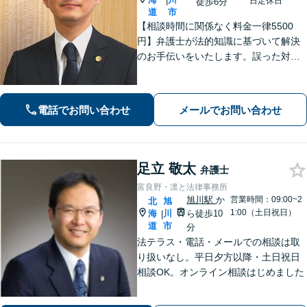
|
日定休日
徒歩6分
道
市
【相談時間に関係なく料金一律5500
円】弁護士が法的知識に基づいて解決
のお手伝いをいたします。誤った対応
をしてしまう前にご相談ください。離
婚・財産分与・ＤＶモラハラ・債務整
理・民事・刑事事件など幅広い対応が
電話でお問い合わせ
メールでお問い合わせ
可能です。
足立 敬太
弁護士
富良野・凛と法律事務所
旭川駅
か
営業時間：09:00~2
北
旭
1:00（土日祝日）
海
川
ら徒歩10
|
道
市
分
法テラス・電話・メールでの相談は取
り扱いなし。平日夕方以降・土日祝日
相談OK。オンライン相談はじめました