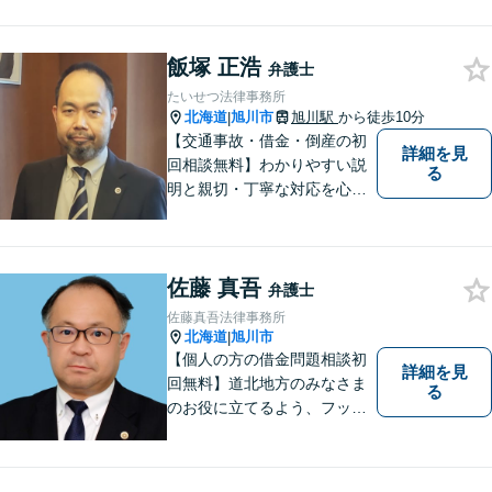
0分まで無料で相談を延長しま
す。
飯塚 正浩
弁護士
たいせつ法律事務所
北海道
旭川市
旭川駅
から徒歩10分
|
【交通事故・借金・倒産の初
詳細を見
回相談無料】わかりやすい説
る
明と親切・丁寧な対応を心が
けています。 旭川市内をはじ
め、道北地域の皆様のご相談
を承ります。個人・法人問わ
佐藤 真吾
ず初めての方でもお気軽にご
弁護士
相談ください。【弁護士歴２
佐藤真吾法律事務所
０年】
北海道
旭川市
|
【個人の方の借金問題相談初
詳細を見
回無料】道北地方のみなさま
る
のお役に立てるよう、フット
ワークの軽い弁護士としてが
んばってまいります。