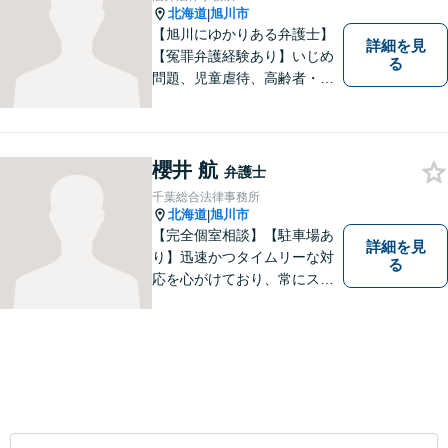
北海道
旭川市
|
【旭川にゆかりある弁護士】
詳細を見
【冤罪弁護経験あり】いじめ
る
問題、児童虐待、高齢者・障
害者の権利擁護など、近年増
加する社会問題に積極的に取
り組んでいます。時間外・土
日祝もメール受付中です。お
櫻井 航
弁護士
困りごとがあれば、お気軽に
千葉総合法律事務所
ご相談ください。【バリアフ
北海道
旭川市
|
リー】
【完全個室相談】【駐車場あ
詳細を見
り】迅速かつタイムリーな対
る
応を心がけており、常にスム
ーズなコミュニケーションを
実現しています。 「弁護士に
依頼するほどではないかも」
と感じる方も、まずはお気軽
にご連絡いただければと思い
ます。