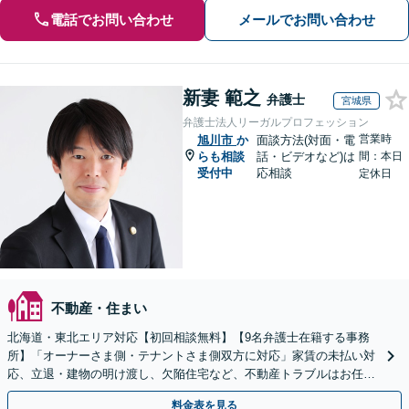
電話でお問い合わせ
メールでお問い合わせ
新妻 範之
弁護士
宮城県
弁護士法人リーガルプロフェッション
営業時
旭川市
か
面談方法(対面・電
らも相談
話・ビデオなど)は
間：本日
受付中
応相談
定休日
不動産・住まい
北海道・東北エリア対応【初回相談無料】【9名弁護士在籍する事務
所】「オーナーさま側・テナントさま側双方に対応」家賃の未払い対
応、立退・建物の明け渡し、欠陥住宅など、不動産トラブルはお任せ
ください「早期相談で損失を最小限に」
料金表を見る