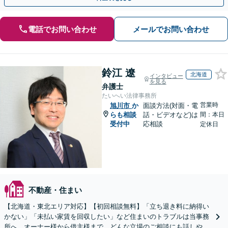
電話でお問い合わせ
メールでお問い合わせ
鈴江 遼
北海道
インタビュー
を見る
弁護士
たいへい法律事務所
営業時
旭川市
か
面談方法(対面・電
らも相談
話・ビデオなど)は
間：本日
受付中
応相談
定休日
不動産・住まい
【北海道・東北エリア対応】【初回相談無料】「立ち退き料に納得い
かない」「未払い家賃を回収したい」など住まいのトラブルは当事務
所へ。オーナー様から借主様まで、どんな立場のご相談にも話しやす