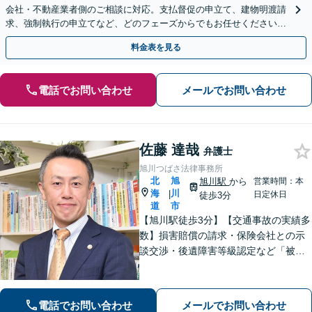
会社・不動産業者側のご相談に対応。支払督促の申立て、建物明渡請
求、強制執行の申立てなど、どのフェーズからでもお任せください。
他士業ともワンストップで対応可能【休日・夜間面談OK】
料金表を見る
電話でお問い合わせ
メールでお問い合わせ
佐藤 達哉
弁護士
旭川つばさ法律事務所
北
旭
旭川駅
から
営業時間：本
海
川
|
日定休日
徒歩3分
道
市
【旭川駅徒歩3分】【交通事故の実績多
数】損害賠償の請求・保険会社との示
談交渉・後遺障害等級認定など「被害
者専門の弁護士」として完全成功報酬
で承ります！／人身事故・死亡事故な
ど、事故に遭われたらまずご相談を
電話でお問い合わせ
メールでお問い合わせ