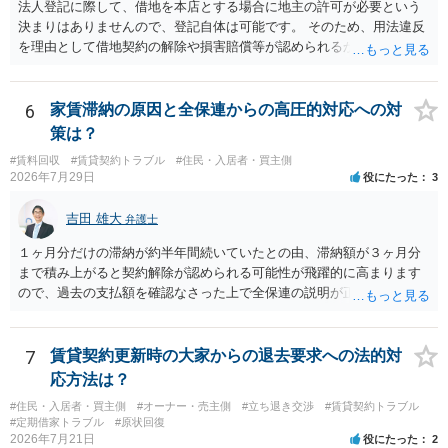
法人登記に際して、借地を本店とする場合に地主の許可が必要という
決まりはありませんので、登記自体は可能です。 そのため、用法違反
を理由として借地契約の解除や損害賠償等が認められるかどうかが問
題になると思われます。具体的には、「住宅用」というのが、借地人
の建物を住居用に限定する（事業に使用しない）特約があると評価で
きるかどうかが重要でしょう（借地契約締結後に賃借人が建物を店舗
6
家賃滞納の原因と全保連からの高圧的対応への対
に改装したという事案で、住居に限定する特約までは存在しなかった
策は？
として契約解除を認めなかった裁判例があります）。契約条項の記載
#賃料回収
#賃貸契約トラブル
#住民・入居者・買主側
や解釈の問題になりますので、弁護士へ直接相談されることをお勧め
2026年7月29日
役にたった
3
します。
吉田 雄大
弁護士
１ヶ月分だけの滞納が約半年間続いていたとの由、滞納額が３ヶ月分
まで積み上がると契約解除が認められる可能性が飛躍的に高まります
ので、過去の支払額を確認なさった上で全保連の説明が正しければ、
全部又は一部を支払うのが最善の方法です。 約半年間も放置されてい
た理由は気になるところですが、中身のある返答は期待できないと思
います。
7
賃貸契約更新時の大家からの退去要求への法的対
応方法は？
#住民・入居者・買主側
#オーナー・売主側
#立ち退き交渉
#賃貸契約トラブル
#定期借家トラブル
#原状回復
2026年7月21日
役にたった
2