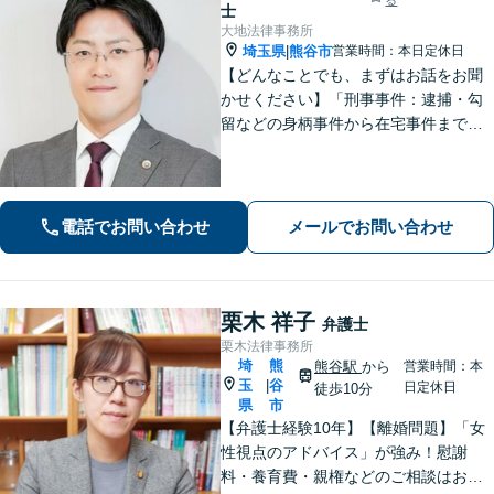
士
大地法律事務所
埼玉県
熊谷市
営業時間：本日定休日
|
【どんなことでも、まずはお話をお聞
かせください】「刑事事件：逮捕・勾
留などの身柄事件から在宅事件まで、
捜査段階から迅速に対応し、接見・示
談交渉・不起訴に向けた弁護活動を行
います。」
電話でお問い合わせ
メールでお問い合わせ
栗木 祥子
弁護士
栗木法律事務所
埼
熊
熊谷駅
から
営業時間：本
玉
谷
|
日定休日
徒歩10分
県
市
【弁護士経験10年】【離婚問題】「女
性視点のアドバイス」が強み！慰謝
料・養育費・親権などのご相談はお任