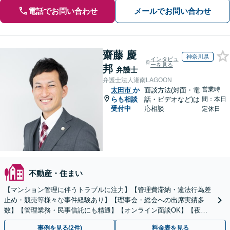
電話でお問い合わせ
メールでお問い合わせ
齋藤 慶
神奈川県
インタビュ
ーを見る
邦
弁護士
弁護士法人湘南LAGOON
営業時
太田市
か
面談方法(対面・電
らも相談
話・ビデオなど)は
間：本日
受付中
応相談
定休日
不動産・住まい
【マンション管理に伴うトラブルに注力】【管理費滞納・違法行為差
止め・競売等様々な事件経験あり】【理事会・総会への出席実績多
数】【管理業務・民事信託にも精通】【オンライン面談OK】【夜
間・休日相談可】
事例を見る(2件)
料金表を見る