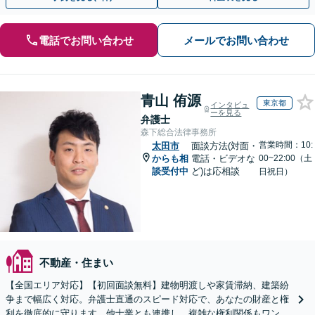
電話でお問い合わせ
メールでお問い合わせ
青山 侑源
東京都
インタビュ
ーを見る
弁護士
森下総合法律事務所
営業時間：10:
太田市
面談方法(対面・
からも相
電話・ビデオな
00~22:00（土
談受付中
ど)は応相談
日祝日）
不動産・住まい
【全国エリア対応】【初回面談無料】建物明渡しや家賃滞納、建築紛
争まで幅広く対応。弁護士直通のスピード対応で、あなたの財産と権
利を徹底的に守ります。他士業とも連携し、複雑な権利関係もワンス