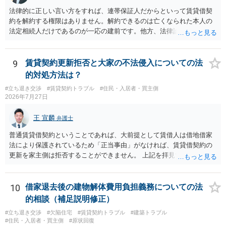
有効とされています。 今後の交渉では、①現在は普通借家契約が継続
法律的に正しい言い方をすれば、連帯保証人だからといって賃貸借契
しており定期借家への変更に合意していないこと、②貸主側の事情
約を解約する権限はありません。解約できるのは亡くなられた本人の
（誰が所有者で誰が実際に住む予定か等）を具体的に書面で説明して
法定相続人だけであるのが一応の建前です。他方、法律論はさてお
ほしいこと、③自分たちの居住継続の必要性を丁寧に伝えること、を
き、事実上であれ明渡が完了すれば賃貸人としてはそれ以上のことを
基本方針としたうえで、仮に一定時期の退去を検討する場合には、立
する動機づけがなくなります。 今回進められつつある手続はあくまで
退料・引越費用・原状回復費用負担などの条件を明確にした書面を作
も、建物を賃貸人に一日も早く明け渡すための便宜的方法として理解
9
賃貸契約更新拒否と大家の不法侵入についての法
成することが重要です。 契約書では、更新条項・解除条項・期間の定
するのが良いと思います。またその方法で進めた方が、連帯保証人で
的対処方法は？
め・定期借家に関する記載の有無、これまでの更新時の合意内容
あるお知り合いさんにとっても、自身の経済的負担を最小限に食い止
（「今回で最後」などの文言）が、借主不利な特約として無効になり
#立ち退き交渉
#賃貸契約トラブル
#住民・入居者・買主側
められるため望ましいやり方だといえます。
2026年7月27日
得るかどうかも含めて検討ポイントになりますので、署名押印前に内
容を十分に確認し、不明点は弁護士に相談することをおすすめしま
王 宣麟
す。
弁護士
普通賃貸借契約ということであれば、大前提として賃借人は借地借家
法により保護されているため「正当事由」がなければ、賃貸借契約の
更新を家主側は拒否することができません。 上記を拝見する限り、通
常どおり賃料を支払い続けている状況であれば、単に「部屋の内部を
定期確認させてもらないこと」が直ちに正当事由に当たるとは思えま
せんので、更新拒絶を拒否される方向性でよろしいかと存じます。 そ
10
借家退去後の建物解体費用負担義務についての法
の交渉の中で、一定の金銭をもらえれば退去には応じる旨交渉をして
的相談（補足説明修正）
みるのはいかがでしょうか。 過去に賃借人の許可なく無断で賃貸人が
#立ち退き交渉
#欠陥住宅
#賃貸契約トラブル
#建築トラブル
入室する行為自体は不法行為となり、また刑事的にも住居侵入罪が成
#住民・入居者・買主側
#原状回復
立する可能性がありますので、これを理由に一定の金銭賠償を求める