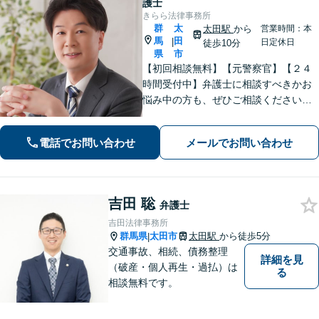
護士
きらら法律事務所
群
太
太田駅
から
営業時間：本
馬
田
|
日定休日
徒歩10分
県
市
【初回相談無料】【元警察官】【２４
時間受付中】弁護士に相談すべきかお
悩み中の方も、ぜひご相談ください
【刑事・離婚・相続・交通事故・企業
法務など】ご相談者さまに寄り添い、
電話でお問い合わせ
メールでお問い合わせ
きめ細やかな対応で、スピーディーに
最良の解決を目指します【土日・夜間
相談可能】。
吉田 聡
弁護士
吉田法律事務所
群馬県
太田市
太田駅
から徒歩5分
|
交通事故、相続、債務整理
詳細を見
（破産・個人再生・過払）は
る
相談無料です。