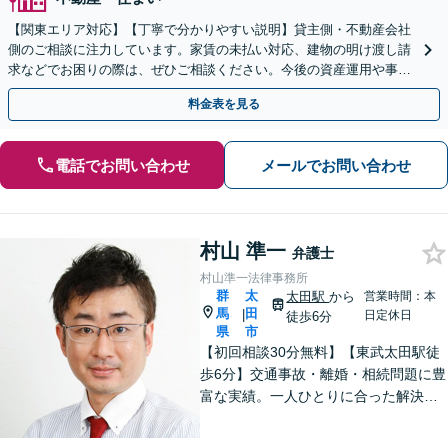
【関東エリア対応】【丁寧で分かりやすい説明】貸主側・不動産会社
側のご相談に注力しています。家賃の未払い対応、建物の明け渡し請
求などでお困りの際は、ぜひご相談ください。今後の資産運用や事業
継続を見据えた最適な解決を目指します。【WEB面談可】
料金表を見る
電話でお問い合わせ
メールでお問い合わせ
村山 準一
弁護士
村山準一法律事務所
群
太
太田駅
から
営業時間：本
馬
田
|
日定休日
徒歩6分
県
市
【初回相談30分無料】【東武太田駅徒
歩6分】交通事故・離婚・相続問題に豊
富な実績。一人ひとりに合った解決方
法で納得できる解決を目指します。依
頼者ファーストで迅速対応。企業法務