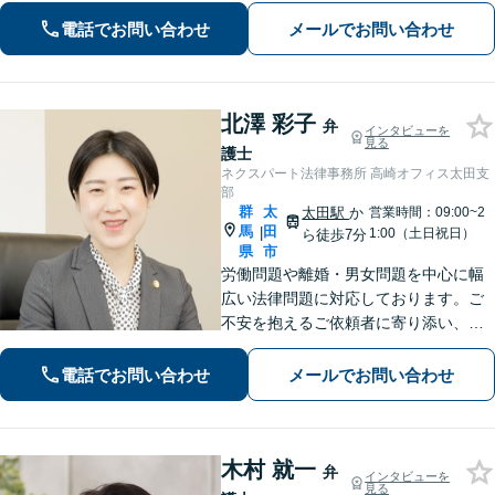
もご相談ください。
電話でお問い合わせ
メールでお問い合わせ
北澤 彩子
弁
インタビューを
見る
護士
ネクスパート法律事務所 高崎オフィス太田支
部
群
太
太田駅
か
営業時間：09:00~2
馬
田
|
1:00（土日祝日）
ら徒歩7分
県
市
労働問題や離婚・男女問題を中心に幅
広い法律問題に対応しております。ご
不安を抱えるご依頼者に寄り添い、最
善の解決策を提案して、心の支えにな
れるよう尽力します。【初回相談無
電話でお問い合わせ
メールでお問い合わせ
料】まずは心のうちをお聞かせくださ
い。【夜間休日対応可】
木村 就一
弁
インタビューを
見る