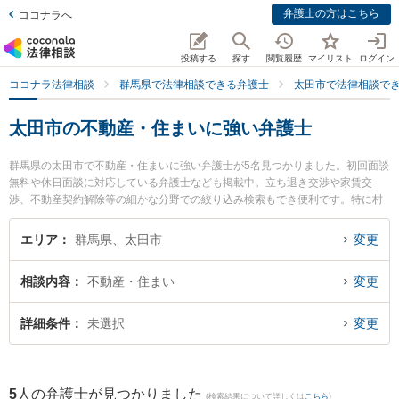
弁護士の方はこちら
ココナラへ
投稿する
探す
閲覧履歴
マイリスト
ログイン
ココナラ法律相談
群馬県で法律相談できる弁護士
太田市で法律相談で
太田市の不動産・住まいに強い弁護士
群馬県の太田市で不動産・住まいに強い弁護士が5名見つかりました。初回面談
無料や休日面談に対応している弁護士なども掲載中。立ち退き交渉や家賃交
渉、不動産契約解除等の細かな分野での絞り込み検索もでき便利です。特に村
山準一法律事務所の村山 準一弁護士やネクスパート法律事務所 高崎オフィス太
田支部の北澤 彩子弁護士、きらら法律事務所の木村 就一弁護士のプロフィール
エリア
群馬県、太田市
変更
情報や弁護士費用、強みなどが注目されています。『太田市で土日や夜間に発
生した不動産・住まいのトラブルを今すぐに弁護士に相談したい』『不動産・
相談内容
不動産・住まい
変更
住まいのトラブル解決の実績豊富な近くの弁護士を検索したい』『初回相談無
料で不動産・住まいを法律相談できる太田市内の弁護士に相談予約したい』な
どでお困りの相談者さんにおすすめです。
詳細条件
未選択
変更
5
人の弁護士が見つかりました
(検索結果について詳しくは
こちら
)