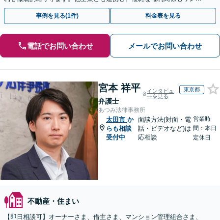
トップで解決。【弁護士直通・LINE相談可】
事例を見る(1件)
料金表を見る
電話でお問い合わせ
メールでお問い合わせ
宮本 祥平
東京都
インタビュ
ーを見る
弁護士
あつみ法律事務所
営業時
太田市
か
面談方法(対面・電
らも相談
話・ビデオなど)は
間：本日
受付中
応相談
定休日
不動産・住まい
【即日相談可】オーナーさま、借主さま、マンション管理組合さま、