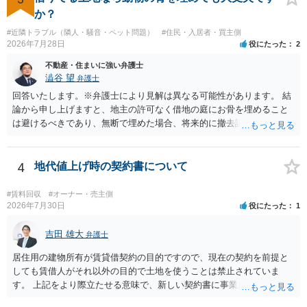
すので、建物を事務所・店舗用に大きく改築する等までなさらない限
か？
り、リスクはそれほど大きくないかもしれません。 しかしそれでも、
#近隣トラブル（隣人・騒音・ペット問題）
#住民・入居者・買主側
大家さんが契約違反を口実に、将来の更新時に更新料の上乗せを要求
2026年7月28日
役にたった
2
したり、立ち退きを迫る材料に使ったりする可能性は否定できませ
ん。
不動産・住まいに強い弁護士
澁谷 望
弁護士
回答いたします。※弁護士により見解は異なる可能性があります。 結
論から申し上げますと、地主の許可なく借地の庭にお骨を埋めること
は避けるべきであり、無断で埋めた場合、将来的に撤去請求や退去時
の損害賠償（原状回復費用）を求められるリスクがあります。 法律
上、自分のペットの遺骨を埋める行為自体は墓地埋葬法違反や不法投
棄には該当しないため、犯罪になるわけではありません。しかし、建
4
地代値上げ時の契約書について
物の所有者は質問者様であっても、土地の所有権はあくまで地主にあ
ります。そのため、地主に無断でお骨を埋める行為は、他人の所有権
#賃料回収
#オーナー・売主側
を侵害する行為や、借地人としての善管注意義務違反とみなされる可
2026年7月30日
役にたった
1
能性が高いのが私見です。 どうしてもお近くで供養されたい場合は、
事前に地主へ相談して許可を得るか、土地に直接埋めずに大きめの鉢
吉田 雄大
弁護士
植え等で供養する「プランター葬」や、ペット霊園等への納骨を検討
居住用の建物所有が賃貸借契約の目的ですので、現在の契約を前提と
されるのが確実かと思います。
しても賃借人がそれ以外の目的で土地を使うことは禁止されていま
す。 上記をより際立たせる意味で、新しい契約書に事業用として用い
ることを禁止する旨を明記することは理に適ったものです。 契約締結