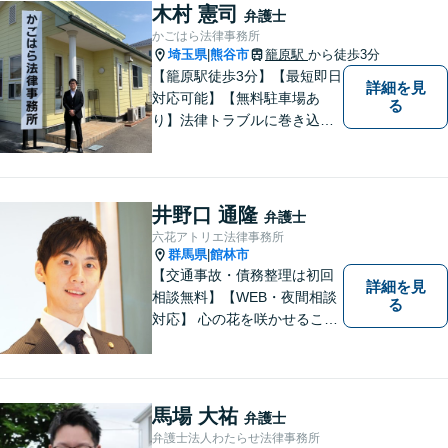
木村 憲司
弁護士
かごはら法律事務所
埼玉県
熊谷市
籠原駅
から徒歩3分
|
【籠原駅徒歩3分】【最短即日
詳細を見
対応可能】【無料駐車場あ
る
り】法律トラブルに巻き込ま
れた場合は、どのようなもの
であっても早めの相談が重要
です。早めの相談がより良い
解決の鍵です。お困りごとが
井野口 通隆
弁護士
ございましたら、お気軽にご
六花アトリエ法律事務所
相談ください。
群馬県
館林市
|
【交通事故・債務整理は初回
詳細を見
相談無料】【WEB・夜間相談
る
対応】 心の花を咲かせること
ができるように、全身全霊を
かけてサポートします。 一期
一会を大事にし、あなたとの
縁を心からお待ちしていま
馬場 大祐
弁護士
す。
弁護士法人わたらせ法律事務所