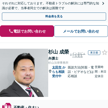
それぞれに対応しております。不動産トラブルの解決には専門的な知
識が必要で、当事者同士での解決は困難です
料金表を見る
電話でお問い合わせ
メールでお問い合わせ
杉山 成榮
東京都
インタビュ
ーを見る
弁護士
杉山法律事務所
営業時
太田市
か
面談方法(対面・電
らも相談
話・ビデオなど)は
間：本日
受付中
応相談
定休日
不動産・住まい