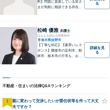
料】問題に直面している皆さ
る
まが気軽に相談できる存在に
なります。離婚問題／相続問
題／交通事故など、幅広いト
ラブルに対応。【当日／夜間
／休日対応可能】公平・公正
松崎 優雅
弁護士
な立場から、事件の見通しを
はなまる総合法律事務所
正確に伝えます。お気軽にご
栃木県
佐野市
|
相談ください。
【丁寧な対応】【素早いレス
詳細を見
ポンス】隣接市の足利市、館
る
林市、栃木市の方等も、お気
軽にご相談ください。交通事
故・離婚・相続問題を多数経
験しました。不貞の慰謝料の
ご相談は、内容によって、初
回相談を無料としておりま
不動産・住まいの法律Q&Aランキング
す。
1
親に変わって交渉したいが委任状等を作って大丈
夫ですか？