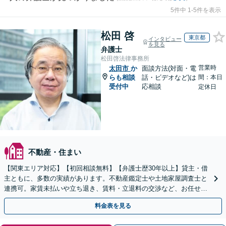
5件中 1-5件を表示
松田 啓
東京都
インタビュー
を見る
弁護士
松田啓法律事務所
営業時
太田市
か
面談方法(対面・電
らも相談
話・ビデオなど)は
間：本日
受付中
応相談
定休日
不動産・住まい
【関東エリア対応】【初回相談無料】【弁護士歴30年以上】貸主・借
主ともに、多数の実績があります。不動産鑑定士や土地家屋調査士と
連携可。家賃未払いや立ち退き、賃料・立退料の交渉など、お任せく
ださい【事前予約で休日・夜間面談可】【WEB面談可】
料金表を見る