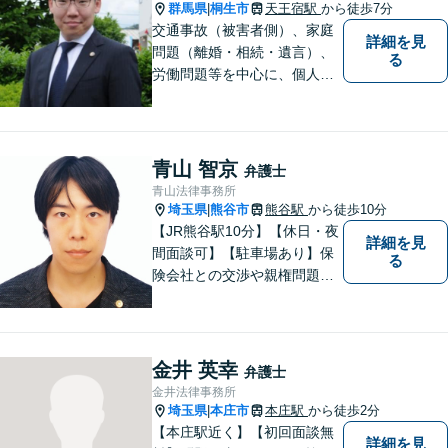
群馬県
桐生市
天王宿駅
から徒歩7分
|
交通事故（被害者側）、家庭
詳細を見
問題（離婚・相続・遺言）、
る
労働問題等を中心に、個人・
中小企業のお客様であればど
のような分野でも対応可能で
す。 結果だけでなくプロセス
もご満足いただける質の高い
青山 智京
弁護士
サービスを日々心がけていま
青山法律事務所
す。
埼玉県
熊谷市
熊谷駅
から徒歩10分
|
【JR熊谷駅10分】【休日・夜
詳細を見
間面談可】【駐車場あり】保
る
険会社との交渉や親権問題、
逮捕直後の対応など、それぞ
れの事情に応じた柔軟な支援
を行います。 「弁護士は敷居
が高い」と感じる方も、まず
金井 英幸
弁護士
はお気持ちをお聞かせくださ
金井法律事務所
い。
埼玉県
本庄市
本庄駅
から徒歩2分
|
【本庄駅近く】【初回面談無
詳細を見