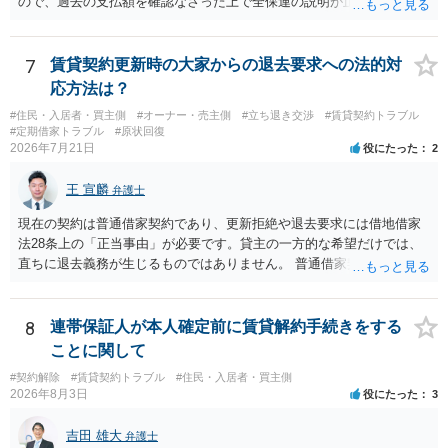
ので、過去の支払額を確認なさった上で全保連の説明が正しければ、
全部又は一部を支払うのが最善の方法です。 約半年間も放置されてい
た理由は気になるところですが、中身のある返答は期待できないと思
います。
7
賃貸契約更新時の大家からの退去要求への法的対
応方法は？
#住民・入居者・買主側
#オーナー・売主側
#立ち退き交渉
#賃貸契約トラブル
#定期借家トラブル
#原状回復
2026年7月21日
役にたった
2
王 宣麟
弁護士
現在の契約は普通借家契約であり、更新拒絶や退去要求には借地借家
法28条上の「正当事由」が必要です。貸主の一方的な希望だけでは、
直ちに退去義務が生じるものではありません。 普通借家契約から定期
借家契約への切り替えは、既存の普通借家契約を合意解約したうえで
新たな定期借家契約を締結する形になりますが、これは任意の合意が
前提であり、借主が同意しなければ成立しません。 12年間の居住実
8
連帯保証人が本人確定前に賃貸解約手続きをする
績、子どもの学校や地域とのつながり、転居費用の準備が困難な事情
ことに関して
などは、借主側の強い居住継続の必要性として正当事由判断において
#契約解除
#賃貸契約トラブル
#住民・入居者・買主側
重視される要素ですので、貸主側にかなり具体的な事情と立退料など
2026年8月3日
役にたった
3
がない限り、更新拒絶が認められるハードルは一般的に高いと考えら
れます。 建物が未登記であること自体は、賃貸借契約の有効性を直ち
吉田 雄大
弁護士
に否定するものではなく、引渡しがされていれば賃貸借の効力は原則