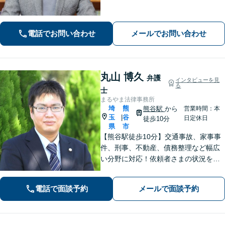
せください【相続・遺言】丁寧なヒア
リングと話しやすい雰囲気を大切にし
ます。その他、交通事故、借金・債務
電話でお問い合わせ
メールでお問い合わせ
整理にも対応。
丸山 博久
弁護
インタビューを見
る
士
まるやま法律事務所
埼
熊
熊谷駅
から
営業時間：本
玉
谷
|
日定休日
徒歩10分
県
市
【熊谷駅徒歩10分】交通事故、家事事
件、刑事、不動産、債務整理など幅広
い分野に対応！依頼者さまの状況を十
分にヒアリングし、あらゆる観点から
解決策をご提案いたします。お気軽に
電話で面談予約
メールで面談予約
ご相談ください。【法テラス利用可】
【駐車場あり】