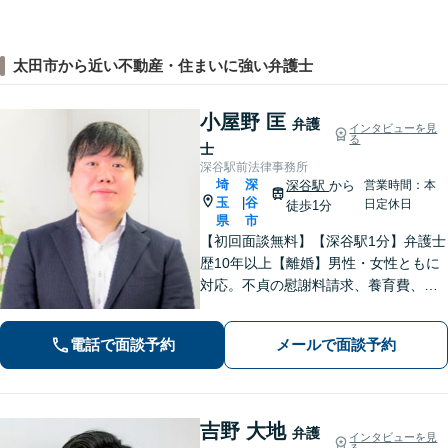
太田市から近い不動産・住まいに強い弁護士
小屋野 匡
弁護
インタビューを見
る
士
深谷駅前法律事務所
埼
深
深谷駅
から
営業時間：本
玉
谷
|
日定休日
徒歩1分
県
市
【初回面談無料】【深谷駅1分】弁護士
歴10年以上【離婚】男性・女性ともに
対応。不貞の慰謝料請求、養育費、協
議、調停など【相続】交渉や相続放
棄、遺留分、遺言書の作成など。出張
電話で面談予約
メールで面談予約
相談可。少しでも不安に感じました
ら、お早めにお電話ください。
吉野 大地
弁護
インタビューを見
る