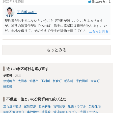
2026年7月25日
役にたった
1
のも一つでしょう。
王 宣麟
弁護士
契約書がお手元にないということで判断が難しいところはあります
が、通常の賃貸借契約であれば、借主に原状回復義務があります。 た
だ、土地を借りて、そのうえで借主が建物を建てて住んでいたケース
とは異なり、地付き一戸建て住宅（貸主所有）自体を賃借していたの
であれば、建物を収去して土地を明渡す義務は原則生じないはずで
す。 その後、建物を平屋に立て替えた場合であっても、貸主の承諾を
もっとみる
得ているのであれば、単純に費用を捻出した側に平屋の所有権が帰属
する、という話になるわけでもないように思います。 そのため、現
状、解体費用を負担することが明確な案件ではないため、まずは相手
に請求の根拠（なぜ当方が平屋の解体費用を負担しなければならない
近くの市区町村を選び直す
のか）を確認されてみてはいかがでしょうか。
伊勢崎・太田
伊勢崎市
太田市
館林市
玉村町
板倉町
明和町
千代田町
大泉町
邑楽町
不動産・住まいの分野詳細で絞り込む
立ち退き交渉
家賃交渉
契約解除
賃料回収
建築トラブル
欠陥住宅
契約不適合責任
事故物件
境界線
賃貸契約トラブル
売買トラブル