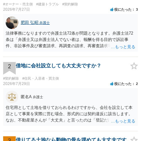
#オーナー・売主側
#建築トラブル
#契約解除
2026年7月27日
役にたった
3
肥田 弘昭
弁護士
法律事務になりますので弁護士法72条が問題となります。弁護士法72
条は「弁護士又は弁護士法人でない者は、報酬を得る目的で訴訟事
件、非訟事件及び審査請求、再調査の請求、再審査請求等行政庁に対
する不服申立事件その他一般の法律事件に関して鑑定、代理、仲裁若
しくは和解その他の法律事務を取り扱い、又はこれらの周旋をするこ
とを業とすることができない。ただし、この法律又は他の法律に別段
2
借地に会社設立しても大丈夫ですか？
の定めがある場合は、この限りでない。」とのことから、報酬を得る
目的がないのであれば適法です。なぜなら、弁護士法72条に違反しな
#契約解除
#住民・入居者・買主側
いのであれば、委任については無償で委任者が受任者に委任できるか
2026年7月29日
役にたった
2
らです。ご参考にしてください。
匿名A
弁護士
住宅用として土地を借りておられるわけですから、会社を設立して本
店として事業を実際に営む場合、形式的には契約違反に該当します。
なお、不動産屋さんが「大丈夫」と言ったのは「登記だけなら実務上
トラブルになることは少ない」という経験則に基づいたものと推測さ
れますが、これは法的な保証ではありません。 ただ、解除まで認めら
れるかどうかについては信頼関係が破壊されたかどうかで判断されま
3
借りてる土地なら動物の骨を埋めても大丈夫です