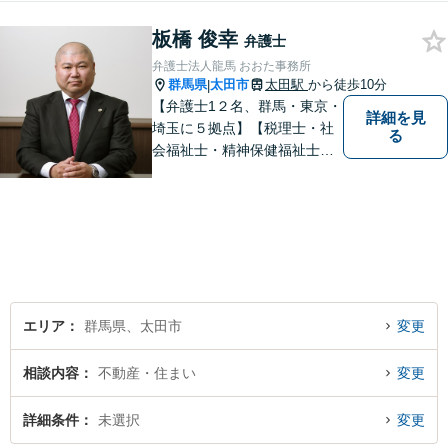
板橋 俊幸
弁護士
弁護士法人龍馬 おおた事務所
群馬県
太田市
太田駅
から徒歩10分
|
【弁護士1２名、群馬・東京・
詳細を見
埼玉に５拠点】【税理士・社
る
会福祉士・精神保健福祉士が
所属】 【介護・福祉事業者の
サポートに注力】【土曜・夜
間相談可能】【出張相談可
能】
エリア
群馬県、太田市
変更
相談内容
不動産・住まい
変更
詳細条件
未選択
変更