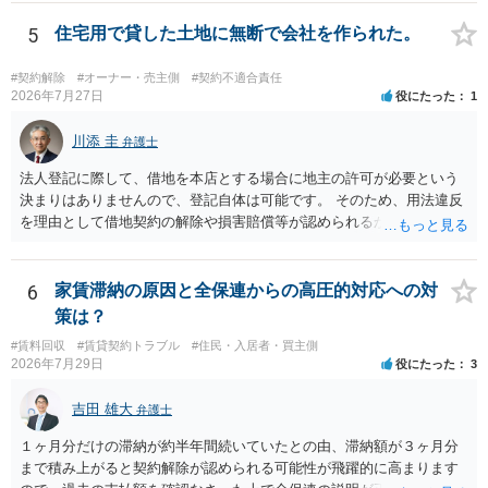
交渉である以上賃借人が拒んだ場合には入りませんが、提案するのは
良い方法と思います。
5
住宅用で貸した土地に無断で会社を作られた。
#契約解除
#オーナー・売主側
#契約不適合責任
2026年7月27日
役にたった
1
川添 圭
弁護士
法人登記に際して、借地を本店とする場合に地主の許可が必要という
決まりはありませんので、登記自体は可能です。 そのため、用法違反
を理由として借地契約の解除や損害賠償等が認められるかどうかが問
題になると思われます。具体的には、「住宅用」というのが、借地人
の建物を住居用に限定する（事業に使用しない）特約があると評価で
きるかどうかが重要でしょう（借地契約締結後に賃借人が建物を店舗
6
家賃滞納の原因と全保連からの高圧的対応への対
に改装したという事案で、住居に限定する特約までは存在しなかった
策は？
として契約解除を認めなかった裁判例があります）。契約条項の記載
#賃料回収
#賃貸契約トラブル
#住民・入居者・買主側
や解釈の問題になりますので、弁護士へ直接相談されることをお勧め
2026年7月29日
役にたった
3
します。
吉田 雄大
弁護士
１ヶ月分だけの滞納が約半年間続いていたとの由、滞納額が３ヶ月分
まで積み上がると契約解除が認められる可能性が飛躍的に高まります