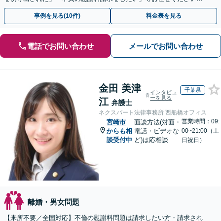
【リーズナブルな料金設定】
事例を見る(10件)
料金表を見る
電話でお問い合わせ
メールでお問い合わせ
金田 美津
千葉県
インタビュ
ーを見る
江
弁護士
ネクスパート法律事務所 西船橋オフィス
営業時間：09:
宮崎市
面談方法(対面・
からも相
電話・ビデオな
00~21:00（土
談受付中
ど)は応相談
日祝日）
離婚・男女問題
【来所不要／全国対応】不倫の慰謝料問題は請求したい方・請求され