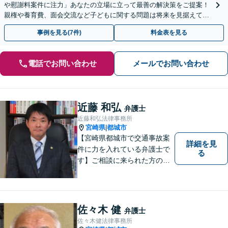
や慰謝料案件に注力」あなたの立場に立って最善の解決策をご提案！
親権や養育費、面会交流など子どもに関する問題は将来を見据えて丁
寧に対応「安心の費用体系／経済状況に応じて柔軟に対応」
事例を見る(7件)
料金表を見る
電話でお問い合わせ
メールでお問い合わせ
近藤 和弘
弁護士
近藤和弘法律事務所
宮崎県
都城市
|
【宮崎県都城市で交通事故案
詳細を見
件に力を入れている弁護士で
る
す】ご相談に来られた方の話
に先入観を持たずに耳を傾
け，アドバイス致します。お
引き受けした案件について
は，依頼者が希望されるベス
佐々木 健
弁護士
トな解決に至るよう最善を尽
佐々木健法律事務所
くします。お気軽にご相談く