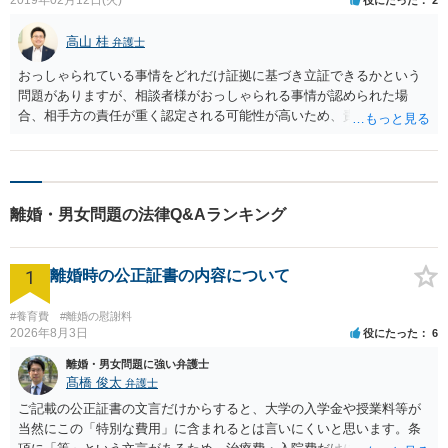
高山 桂
弁護士
おっしゃられている事情をどれだけ証拠に基づき立証できるかという
問題がありますが、相談者様がおっしゃられる事情が認められた場
合、相手方の責任が重く認定される可能性が高いため、責任割合は、
相手：相談者様＝６：４以上、７：３未満程度になるかと思います。
そのため、８０万円がひとつの目安になると思います。
離婚・男女問題の法律Q&Aランキング
1
離婚時の公正証書の内容について
#養育費
#離婚の慰謝料
2026年8月3日
役にたった
6
離婚・男女問題に強い弁護士
髙橋 俊太
弁護士
ご記載の公正証書の文言だけからすると、大学の入学金や授業料等が
当然にこの「特別な費用」に含まれるとは言いにくいと思います。条