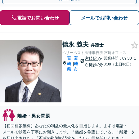
電話でお問い合わせ
メールでお問い合わせ
德永 義夫
弁護士
ベリーベスト法律事務所 宮崎オフィス
宮
宮
宮崎駅
か
営業時間：09:30~1
崎
崎
|
8:00（土日祝日）
ら徒歩7分
県
市
離婚・男女問題
【初回相談無料】あなたの利益の最大化を目指します。まずは電話・
メールで状況を丁寧にお聞きします。「離婚を希望している」「離婚
を切り出された」「不貞の慰謝料請求をしたい」等お任せください。