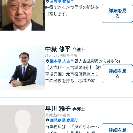
宮崎県
都城市
|
ださい。
納得できるかつ早期の解決を
詳細を見
目指します。
る
中嶽 修平
弁護士
ひとよし法律事務所
熊本県
人吉市
人吉温泉駅
から徒歩6分
|
【人吉駅・人吉温泉6分】【駐
詳細を見
車場完備】元市役所職員とし
る
ての経験を持ち、地域の皆さ
まの暮らしに近い立場で多く
の声に触れてきました。人
吉・球磨地域の方々のため、
懇切丁寧に対応し、解決を目
早川 雅子
弁護士
指します【LINE対応】
早川法律事務所
鹿児島県
鹿屋市
|
当事務所は、「身近なホーム
詳細を見
ロイヤー」を目指し、依頼人