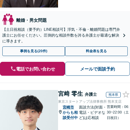
離婚・男女問題
【土日祝相談（要予約）LINE相談可】浮気・不倫・離婚問題は専門弁
護士にお任せください。圧倒的な相談件数を誇る弁護士が最適な解決
に導きます。
事例を見る(20件)
料金表を見る
電話でお問い合わせ
メールで面談予約
宮﨑 零生
弁護士
熊本県
東京スタートアップ法律事務所 熊本支店
営業時間：06:
宮崎市
面談方法(対面・
からも相
電話・ビデオな
30~22:00（土
談受付中
ど)は応相談
日祝日）