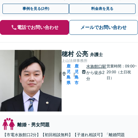
【休日・夜間相談可】【電話・メール・WEB相談可】
事例を見る(2件)
料金表を見る
電話でお問い合わせ
メールでお問い合わせ
穂村 公亮
弁護士
上山法律事務所
鹿
鹿
水族館口駅
営業時間：09:00~
児
児
20:00（土日祝
から徒歩2
|
島
島
日）
分
県
市
離婚・男女問題
【市電水族館口2分】【初回相談無料】【子連れ相談可】「離婚問題