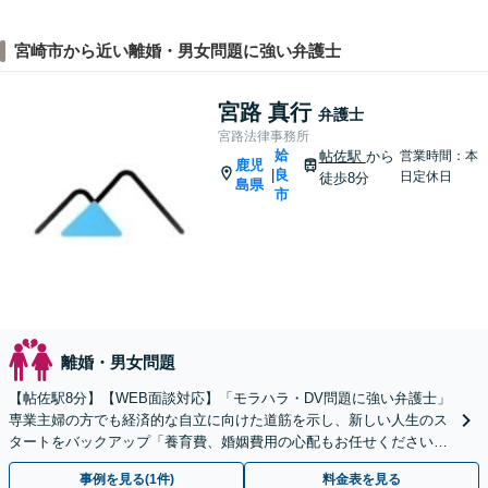
宮崎市から近い離婚・男女問題に強い弁護士
宮路 真行
弁護士
宮路法律事務所
姶
帖佐駅
から
営業時間：本
鹿児
良
|
日定休日
徒歩8分
島県
市
離婚・男女問題
【帖佐駅8分】【WEB面談対応】「モラハラ・DV問題に強い弁護士」
専業主婦の方でも経済的な自立に向けた道筋を示し、新しい人生のス
タートをバックアップ「養育費、婚姻費用の心配もお任せください」
経営者特有の離婚問題に対応【休日・夜間相談可】
事例を見る(1件)
料金表を見る