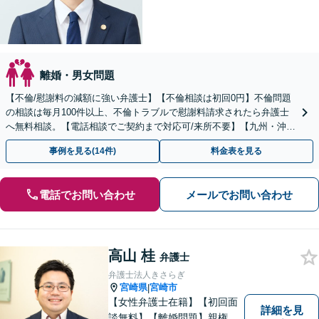
離婚・男女問題
【不倫/慰謝料の減額に強い弁護士】【不倫相談は初回0円】不倫問題
の相談は毎月100件以上、不倫トラブルで慰謝料請求されたら弁護士
へ無料相談。【電話相談でご契約まで対応可/来所不要】【九州・沖縄
エリア全域対応】
事例を見る(14件)
料金表を見る
電話でお問い合わせ
メールでお問い合わせ
高山 桂
弁護士
弁護士法人きさらぎ
宮崎県
宮崎市
|
【女性弁護士在籍】【初回面
詳細を見
談無料】【離婚問題】親権、