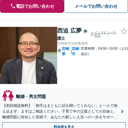
電話でお問い合わせ
メールでお問い合わせ
西迫 広夢
弁
インタビューを
見る
護士
宮崎東洋法律事務所
宮崎
宮崎
営業時間：09:00~19:00（土日
|
県
市
祝日）
離婚・男女問題
【初回相談無料】「相手はまともに話を聞いてくれない」と一人で抱
え込まず、まずはご相談ください。子育て中の父親としての目線と、
離婚問題に特化した実績で、あなたの新しい人生への一歩をサポート
します。毅然とした対応で、正当な権利を守り抜きます。
料金表を見る