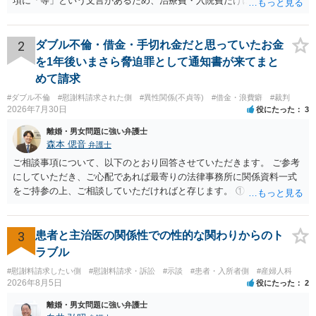
項に「等」という文言があるため、治療費・入院費だけに限定される
わけではありませんが、その前に「病気・事故に伴う費用」と明記さ
れていますので、通常は、病気や事故によって臨時に必要となった医
療費その他これに類する特別支出を念頭に置いた条項と読むのが自然
2
ダブル不倫・借金・手切れ金だと思っていたお金
です。したがって、大学の入学金、授業料、受験費用などの教育費に
を1年後いまさら脅迫罪として通知書が来てまと
ついてまで、「この条項があるから当然に半額を請求できる」とまで
めて請求
は言いにくいと思われます。なお、通常、大学進学費用をどこまで負
#ダブル不倫
#慰謝料請求された側
#異性関係(不貞等)
#借金・浪費癖
#裁判
担すべきかについては、離婚時の合意内容のほか、子どもの年齢、大
2026年7月30日
役にたった
3
学進学についての父母の認識、父母の学歴・収入・資産状況、進学先
や費用などを踏まえて個別に検討することになります。公正証書の他
離婚・男女問題に強い弁護士
の条項において、養育費の終期についてどのように定められている
森本 偲音
弁護士
か、大学進学に関する定めの有無、「教育費」「進学費用」に関する
ご相談事項について、以下のとおり回答させていただきます。 ご参考
定めの有無等について確認する必要があると考えられます。
にしていただき、ご心配であれば最寄りの法律事務所に関係資料一式
をご持参の上、ご相談していただければと存じます。 ① このLINEの
流れを見る限り、100万円は貸付金ではなく、手切れ金・和解金と評価
される可能性はあるのか ⇒LINEを含む１００万円の貸付に至るまでの
やり取り等の経緯、誓約書の内容等を踏まえて、関係を清算するため
3
患者と主治医の関係性での性的な関わりからのト
の 金銭であったと評価される可能性はあると考えます。 ② 「今後一
ラブル
切関与しないなら100万円振り込む」というLINEや誓約書は、裁判上
#慰謝料請求したい側
#慰謝料請求・訴訟
#示談
#患者・入所者側
#産婦人科
どの程度証拠価値があるのか ⇒前後のやり取りや誓約書の具体的内容
2026年8月5日
役にたった
2
を見ない限り、具体的な判断はできませんが、一定の証拠価値はある
と考えます。 ③ 借用書があっても、後から100万円を貸付扱いに変更
離婚・男女問題に強い弁護士