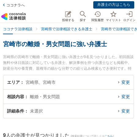
弁護士の方はこちら
ココナラへ
投稿する
探す
閲覧履歴
マイリスト
ログイン
ココナラ法律相談
宮崎県で法律相談できる弁護士
宮崎市で法律相談で
宮崎市の離婚・男女問題に強い弁護士
宮崎県の宮崎市で離婚・男女問題に強い弁護士が9名見つかりました。初回面談
無料や休日面談に対応している弁護士、解決事例を持つ弁護士なども掲載中。
財産分与や養育費、親権等の細かな分野での絞り込み検索もでき便利です。特
にAXIS法律事務所の内山 悠太郎弁護士や宮崎東洋法律事務所の西迫 広夢弁護
士、ベリーベスト法律事務所 宮崎オフィスの德永 義夫弁護士のプロフィール情
エリア
宮崎県、宮崎市
変更
報や弁護士費用、強みなどが注目されています。『宮崎市で土日や夜間に発生
した離婚・男女問題のトラブルを今すぐに弁護士に相談したい』『離婚・男女
相談内容
離婚・男女問題
変更
問題のトラブル解決の実績豊富な近くの弁護士を検索したい』『初回相談無料
で離婚・男女問題を法律相談できる宮崎市内の弁護士に相談予約したい』など
でお困りの相談者さんにおすすめです。
詳細条件
未選択
変更
9
人の弁護士が見つかりました
(検索結果について詳しくは
こちら
)