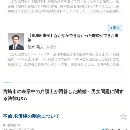
【ご相談内容】【相談前】 結婚相談所を通じて知り合った相手と婚約し、退
会後は婚姻を見据えて同居を開始。共同生活も順調に進んでいましたが、突
然納得できない理由で婚約を解消されてしまいました。 この状況でも慰謝料
の請求が可能かどうかを確かめたいと相談に来られました。 【相談後】 受任
後、まずは婚約破棄に対する慰謝料支払を求めて相手方に請求。しかし、
「婚約を解消すべき事情があった」などの主張から支払いを拒否されたた
# 調停
め、訴訟に進むこととなりました。 裁判の段階でも相手方は譲らない姿勢を
【事務所事例】なかなかできなかった離婚ができた事
続けましたが、婚約が成立していたこと、破棄に正当な理由が認められない
例
ことについて、経緯に基づく主張と証拠を丁寧に提示。 その結果、裁判所か
ら当方に有利な内容での和解案が示され、最終的に和解金の支払いを受ける
德永 義夫
弁護士
形で解決に至りました。 【先生のコメント】 婚約関係の有無や、破棄に正当
【ご相談内容】※ベリーベスト法律事務所全体の解決事例となります。 婚姻
な理由があったかどうかが争点となる事案でした。 残された連絡の記録や生
期間：20年以上 子供：3人 解決までの期間：1年 ■ご相談に至った経緯 ご依
活状況から合理的に認められる事実を積み重ねて主張することで、裁判所に
頼者様は、配偶者と長年のいさかいの後、別居されました。別居6年が経過
当方の見解を理解してもらい、和解金の獲得につながったケースです。
し、ご依頼者様は離婚に向けた話合いを試みましたが、配偶者はのらりくら
りと話をはぐらかし、なかなか離婚できずにいました。 ■ご相談内容 離婚調
停を申立て、早期の離婚を実現したいとのことでした。 ■ベリーベストの対
応とその結果 家庭裁判所に離婚調停を申し立て、ご依頼者様の希望の条件に
て離婚を成立することができました。
宮崎市の表示中の弁護士が回答した離婚・男女問題に関す
る法律Q&A
不倫 求償権の割合について
#不倫慰謝料
2019年02月12日(火)
役にたった
2