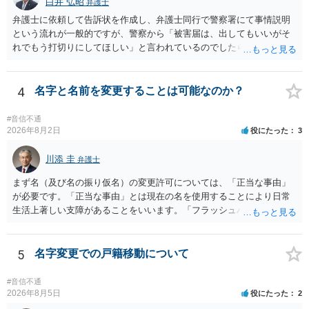
することは認められるのか。 ⇒おそらく１００万円は不当利得（受け
白井 弘昭
弁護士
取る正当な権利がないのに利益を取得した）として返還請求されてい
弁護士に依頼して告訴状を作成し、弁護士同行で警察署にて事情説明
るものかと推察しますので、 貸金返還ではないかと存じます。 ④ 私
という流れが一般的ですが、警察から「被害届は、出してもいいがそ
は現在、収入も不安定で貯金もなくリボ払い借金が既に約100万あり。
れでもう打切りにしてほしい」と言われているのでしたら、あまり結
今年に再婚したが主人はお金に厳しい為、一括で220万円を支払う事は
論は変わらないかもしれないですね。 所轄の警察を飛び越えて、直接
困難 仮に裁判で敗訴した場合でも、分割払いになる可能性はあります
検察庁に訴えるのもありかもしれないですが、実際に捜査をするの
か。 ⇒判決となり敗訴してしまった場合は、強制執行により不動産等
は、結局所轄だと思われますので、やはり結論は変わらないかもしれ
4
名字と名前を変更することは可能なのか？
の財産を差し押さえられ、そこから債権回収が図られることになりま
ないです。 一度、最寄りの「刑事に強い」とうたっている弁護士に相
すが、 和解であれば柔軟な解決が可能ですので、その場合は分割払
談してみてはいかがでしょうか。 以上、ご参考まで。
#音信不通
いにより支払うことも十分可能です。 ⑤ このような事情であれば、私
2026年8月2日
役にたった
3
は120万円のみ和解交渉を続けるべきでしょうか。 ⇒ご相談者様の認
識を前提にすれば、１００万円も含めて返済する必要はないと考えら
川添 圭
弁護士
れるため、 120万円のみについて交渉を続けることがベターかと存じ
ます。
まず名（及び名の振り仮名）の変更許可については、「正当な事由」
が必要です。「正当な事由」とは現在の名を使用することにより日常
生活上著しい支障があることをいいます。「フラッシュバック」とい
った精神的・心理的な理由の場合、医学的な裏付けがあるかどうかが
きわめて重要になりますので、医師の診断書の記載が重要です（医学
的裏付けがない場合、もっぱら主観的な主張であるとして変更が許可
5
名字変更での戸籍移動について
されません）。 診断書は単に病名の記載では足りず、その症状の発生
原因となった事実と、当該症状が医学的に裏付けられること、そして
#音信不通
その発生原因及び症状が現在の名を使用していることに関連している
2026年8月5日
役にたった
2
こと、といった説明がなされているのが望ましい（むしろ必要）でし