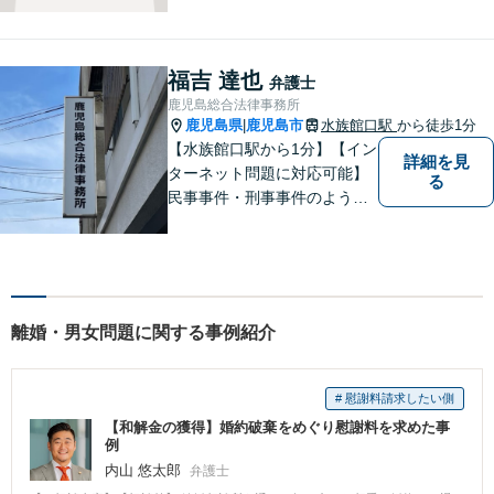
向き合い、一人の人間とし
て、弁護士として、全力でサ
ポートいたします。
福吉 達也
弁護士
鹿児島総合法律事務所
鹿児島県
鹿児島市
水族館口駅
から徒歩1分
|
【水族館口駅から1分】【イン
詳細を見
ターネット問題に対応可能】
る
民事事件・刑事事件のような
問題のみならず、インターネ
ット問題にも対応しておりま
す。電話・メールでのお問い
合わせも受け付けておりま
す。お気軽にご相談くださ
離婚・男女問題に関する事例紹介
い。
# 慰謝料請求したい側
【和解金の獲得】婚約破棄をめぐり慰謝料を求めた事
例
内山 悠太郎
弁護士