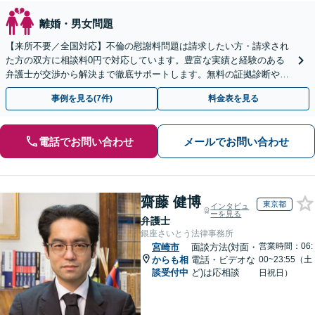
離婚・男女問題
【来所不要／全国対応】不倫の慰謝料問題は請求したい方・請求され
た方の双方に相談料0円で対応しています。豊富な実績と経験のある
弁護士が交渉から解決まで徹底サポートします。無料の証拠診断や着
手金の返還保証もありますので安心してご相談ください。
事例を見る(7件)
料金表を見る
電話でお問い合わせ
メールでお問い合わせ
齋藤 健博
東京都
インタビュ
ーを見る
弁護士
銀座さいとう法律事務所
営業時間：06:
宮崎市
面談方法(対面・
からも相
電話・ビデオな
00~23:55（土
談受付中
ど)は応相談
日祝日）