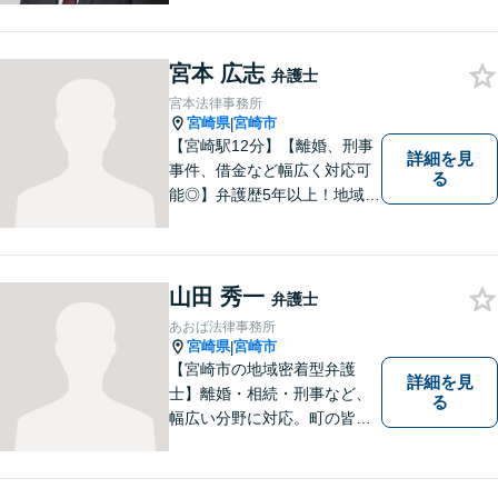
利益を受けている人を救済す
ることを目指しています。何
が依頼者にとって最善の結果
宮本 広志
弁護士
であるかだけを考え依頼者に
宮本法律事務所
提案しています。
宮崎県
宮崎市
|
【宮崎駅12分】【離婚、刑事
詳細を見
事件、借金など幅広く対応可
る
能◎】弁護歴5年以上！地域に
密着し、一人一人に向き合い
事件を解決してまいります。
お困りごとがあれば、お気軽
にご相談ください。迅速・適
山田 秀一
弁護士
切な解決を目指し尽力しま
あおば法律事務所
す。
宮崎県
宮崎市
|
【宮崎市の地域密着型弁護
詳細を見
士】離婚・相続・刑事など、
る
幅広い分野に対応。町の皆様
を平穏な暮らしへと導きま
す。問題はお一人で抱え込む
ことなく、お気軽にご相談く