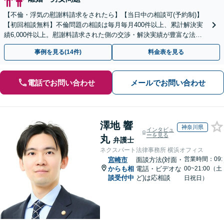
【不倫・浮気の慰謝料請求をされたら】【当日中の相談可(予約制)】
【初回相談無料】不倫問題の相談は毎月毎月400件以上、累計解決実
績6,000件以上。慰謝料請求された側の交渉・解決実績が豊富な法律
事務所です。
事例を見る(14件)
料金表を見る
電話でお問い合わせ
メールでお問い合わせ
澤地 響
神奈川県
インタビュ
ーを見る
丸
弁護士
ネクスパート法律事務所 横浜オフィス
営業時間：09:
宮崎市
面談方法(対面・
からも相
電話・ビデオな
00~21:00（土
談受付中
ど)は応相談
日祝日）