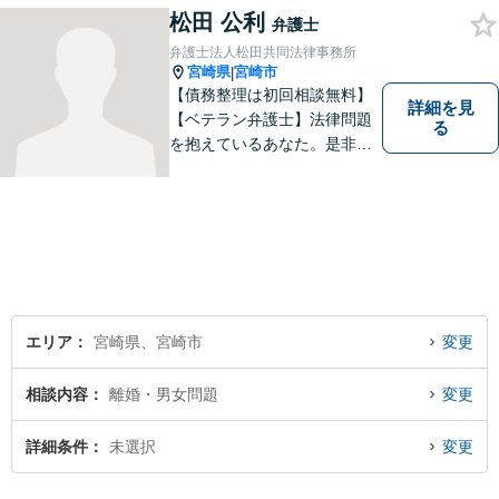
ださい。きっと道が開けま
松田 公利
弁護士
す。
弁護士法人松田共同法律事務所
宮崎県
宮崎市
|
【債務整理は初回相談無料】
詳細を見
【ベテラン弁護士】法律問題
る
を抱えているあなた。是非一
度ご相談ください。
エリア
宮崎県、宮崎市
変更
相談内容
離婚・男女問題
変更
詳細条件
未選択
変更