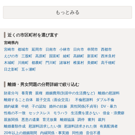
えられます。弁護士へ依頼しているのであれば、担当弁護士とよく相
る旨の交渉をすることが妥当かどうかという基準はありません。
談してください。
公序良俗に反するような金額では、その条項自体が無効になり得ます
もっとみる
が、 ２００万円でも、５０万円でも、公序良俗に反するほど高額
とはいえないと考えますので、 結局は、妥当かどうかというより
も、ご自身が納得できるかどうかという基準でお考えいただくといい
と思います。 そのうえで、合意できるかは、相手も納得できるか
近くの市区町村を選び直す
否かにかかってはきますが。 ４ 質問④ ご記載の内容からは判断
宮崎県内
できないのですが、 清算条項を記載しないで合意することはリス
宮崎市
都城市
延岡市
日南市
小林市
日向市
串間市
西都市
クがありますので、むしろ、原則としては、清算条項を記載するべき
えびの市
三股町
高原町
国富町
綾町
高鍋町
新富町
西米良村
であるとお考えいただくといいです。 ご質問に対する回答は以上で
すが、可能であれば、ご依頼になるかは別として、お近くの弁護士に
木城町
川南町
都農町
門川町
諸塚村
椎葉村
美郷町
高千穂町
直接相談されて、 今後の対応についてアドバイス等を求めることを
日之影町
五ヶ瀬町
お勧めいたします。 ご参考にしていただければ幸いです。
離婚・男女問題の分野詳細で絞り込む
財産分与
養育費
親権
婚姻費用(別居中の生活費など)
離婚の慰謝料
離婚すること自体
親子交流（面会交流）
不倫慰謝料
ダブル不倫
婚約破棄
中絶
子の認知
婚外の妊娠
異性関係(不貞等)
DV・暴力
性格の不一致
セックスレス
モラハラ
生活費を渡さない
借金・浪費癖
親族関係
悪意の遺棄
育児放棄
離婚協議
調停
審判
裁判
離婚書類作成
慰謝料請求したい側
慰謝料請求された側
有責配偶者
20年以上の婚姻期間
内縁関係・事実婚
同性婚
音信不通