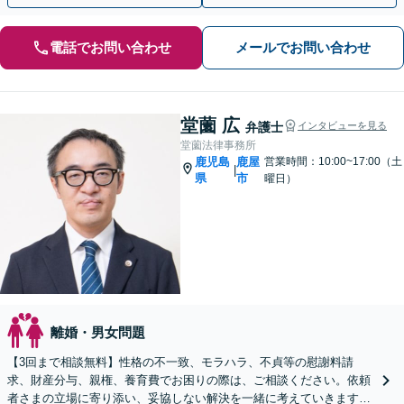
電話でお問い合わせ
メールでお問い合わせ
堂薗 広
弁護士
インタビューを見る
堂薗法律事務所
鹿児島
鹿屋
営業時間：10:00~17:00（土
|
県
市
曜日）
離婚・男女問題
【3回まで相談無料】性格の不一致、モラハラ、不貞等の慰謝料請
求、財産分与、親権、養育費でお困りの際は、ご相談ください。依頼
者さまの立場に寄り添い、妥協しない解決を一緒に考えていきます。