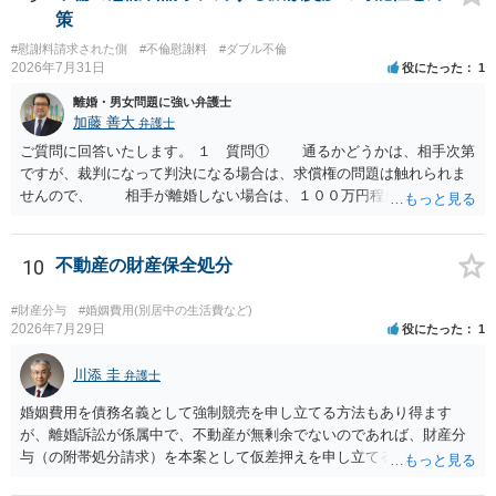
策
#慰謝料請求された側
#不倫慰謝料
#ダブル不倫
2026年7月31日
役にたった
1
離婚・男女問題に強い弁護士
加藤 善大
弁護士
ご質問に回答いたします。 １ 質問① 通るかどうかは、相手次第
ですが、裁判になって判決になる場合は、求償権の問題は触れられま
せんので、 相手が離婚しない場合は、１００万円程度となる可能
性があると思われます。 交渉については、相手としても、裁判を
するデメリットはありますから（経済的、時間的、精神的負担等）、
反対にご自身が、裁判も辞さずという姿勢を示すことで、プラス
10
不動産の財産保全処分
に働く可能性は有り得ます。 交渉で解決する多くの場合は、相手
が弁護士に依頼しているケースで、５０万円以下で合意できる場合は
#財産分与
#婚姻費用(別居中の生活費など)
稀であると思います。 通常は、６０万円から８０万円程度になる
2026年7月29日
役にたった
1
ことが多いというのが私の印象です。 ２ 質問② ご記載の内容が
減額を進めるうえでの交渉材料かと思います。 なお、ご自身が離
川添 圭
弁護士
婚しないことは、交渉材料にはならないかと思いますので、ご注意く
婚姻費用を債務名義として強制競売を申し立てる方法もあり得ます
ださい。 また、相手夫婦の婚姻関係が既に破綻していたことや、
が、離婚訴訟が係属中で、不動産が無剰余でないのであれば、財産分
相手女性が結婚しているとは知らなかったと主張することもあります
与（の附帯処分請求）を本案として仮差押えを申し立てる（法的には
が、 ケースバイケースですので、ご自身の場合にそれらの主張が
審判前保全処分の扱いになるので管轄は家庭裁判所）という方法も考
できるかはよくお考え下さい。 ３ 質問③ 違約金を５０万円とす