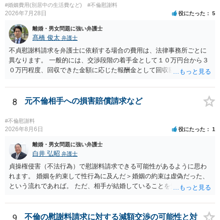
#婚姻費用(別居中の生活費など)
#不倫慰謝料
2026年7月28日
役にたった
5
離婚・男女問題に強い弁護士
髙橋 俊太
弁護士
不貞慰謝料請求を弁護士に依頼する場合の費用は、法律事務所ごとに
異なります。 一般的には、交渉段階の着手金として１０万円台から３
０万円程度、回収できた金額に応じた報酬金として回収額の１０％か
ら２０％程度が設定されていることがあります。訴訟に移行する場合
には、追加着手金や日当、実費が発生することもあります。 もっと
も、証拠が十分にあるか、相手方の住所・勤務先が分かるか、慰謝料
8
元不倫相手への損害賠償請求など
額、離婚の有無、交渉で終わるか訴訟まで見込むかによって、費用は
変わり得ます。依頼前に、交渉だけの場合、訴訟になった場合、回収
#不倫慰謝料
できなかった場合の費用を確認しておくとよいでしょう。 弁護士選び
2026年8月6日
役にたった
1
では、不貞慰謝料案件の経験が相応にあるか、費用体系が明確か、見
離婚・男女問題に強い弁護士
通しを過度に楽観的に言い過ぎないか、質問に具体的に答えてくれる
白井 弘昭
弁護士
か、連絡方法（メール、電話、弁護士直接か事務局員を介するかな
貞操権侵害（不法行為）で慰謝料請求できる可能性があるように思わ
ど）や対応スピードが合うかを確認するとよいと思います。いずれに
れます。 婚姻を約束して性行為に及んだ＞婚姻の約束は虚偽だった、
しましても、弁護士への相談・依頼にあたっては、証拠資料、夫と相
という流れであれば。 ただ、相手が結婚していることを知って行為に
手方の関係、相手方の氏名・住所等、夫婦関係への影響、離婚予定の
及んでいるのであれば、婚姻できないことについて相談者さんの帰責
有無など事実関係をよく整理して相談されることをお勧めいたしま
性も認められそうですので、あまり慰謝料は高額にならないように思
す。
われます。 一度、最寄りの弁護士に相談してみてください。
9
不倫の慰謝料請求に対する減額交渉の可能性と対