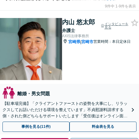
9件中 1-9件を表示
内山 悠太郎
インタビューを
見る
弁護士
AXIS法律事務所
宮崎県
宮崎市
営業時間：本日定休日
|
離婚・男女問題
【駐車場完備】「クライアントファーストの姿勢を大事にし、リラッ
クスしてお話いただける環境を整えています」不貞慰謝料請求する
側・された側どちらもサポートいたします「受任後はオンライン面談
やLINEチャット相談に対応」【休日・夜間相談可】
事例を見る(11件)
料金表を見る