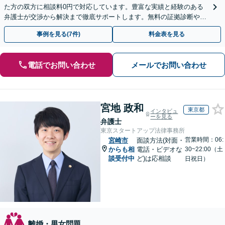
た方の双方に相談料0円で対応しています。豊富な実績と経験のある
弁護士が交渉から解決まで徹底サポートします。無料の証拠診断や着
手金の返還保証もありますので安心してご相談ください。
事例を見る(7件)
料金表を見る
電話でお問い合わせ
メールでお問い合わせ
宮地 政和
東京都
インタビュ
ーを見る
弁護士
東京スタートアップ法律事務所
営業時間：06:
宮崎市
面談方法(対面・
からも相
電話・ビデオな
30~22:00（土
談受付中
ど)は応相談
日祝日）
離婚・男女問題