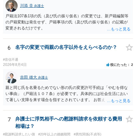
ょう。 ただし、もし上記の理由の主張が難しい場合でも、一定期間通
川添 圭
弁護士
称名を使用して、その後にいわゆる永年使用を理由とする許可申立て
戸籍法107条1項の氏（及び氏の振り仮名）の変更では、新戸籍編製等
を選択すれば、比較的緩やかに認められます。 氏の変更については、
の戸籍変動は発生せず、戸籍事項の氏（及び氏の振り仮名）の記載が
本件では、(1)子の氏の変更許可（民法791条1項）と、(2)戸籍法107条1
変更されるだけです。
項の氏の変更許可の2種類が考えられます。 (1)については、ご両親が
婚姻当時に称していた氏への変更となります（この種の事案では、母
が親権者として離婚し、子は母の旧姓を称することになった事案で、
6
名字の変更で両親の名字以外をえらべるのか？
父の氏を称したいというケースが多い）。法律上は特に明文の要件が
なく、家庭裁判所が相当と認めれば許可されます。ただし、子の氏の
変更許可の場合、あなたは現在の戸籍からもう一方の親への戸籍に入
#音信不通
2026年8月4日
役にたった
2
籍する（戻る）という戸籍変動になるため、成人した子からの変更許
可申立てにおいては、入籍先である親（及びそこに同籍している配偶
吉田 雄大
者や15歳以上の子）の同意があるかどうかが重視されるケースが多い
弁護士
です。 (2)については、「やむを得ない事由」が必要とされます。これ
親と同じ氏を名乗るためでない形の氏の変更許可手続は「やむを得な
は、名の変更許可よりも厳重な要件であるとされ、本件のような精神
い事由」（戸籍法１０７条）が必要です。具体的には社会生活におい
的・心理的な理由ではなかなかハードルが高いところですが、親から
て著しい支障を来す場合を指すとされています。 お答えとしては、理
性的虐待を受けていたケースで氏変更を許可した事案がありますの
論上はご両親の氏であれ別であれ区別はありませんが、上記「著しい
で、全く可能性がないわけではありません。なお、戸籍法107条1項の
支障」の具体的判断の中で、現在の氏を使い続けることがなぜよくな
氏の変更許可申立ては戸籍筆頭者からの申立てが必要であるため、申
いのかが審理判断されることになる、というものになります。
7
弁護士に浮気相手への慰謝料請求を依頼する費用
立て前に分籍届によってあなたの単独戸籍を編成しておく必要がある
相場は？
でしょう。 法的に検討すべき課題が多いため、弁護士へ相談されるこ
とをお勧めします。
#慰謝料請求したい側
#20年以上の婚姻期間
#異性関係(不貞等)