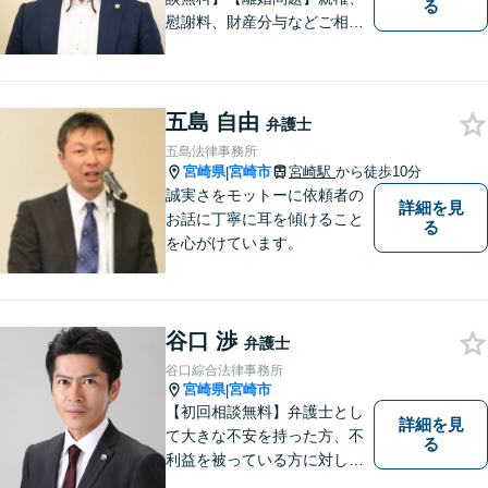
る
慰謝料、財産分与などご相談
ください【借金問題】ギャン
ブルや浪費が原因の借金もご
相談ください。ご依頼後はLIN
Eやメールでの対応も可能です
五島 自由
弁護士
【メガドンキ隣】
五島法律事務所
宮崎県
宮崎市
宮崎駅
から徒歩10分
|
誠実さをモットーに依頼者の
詳細を見
お話に丁寧に耳を傾けること
る
を心がけています。
谷口 渉
弁護士
谷口綜合法律事務所
宮崎県
宮崎市
|
【初回相談無料】弁護士とし
詳細を見
て大きな不安を持った方、不
る
利益を被っている方に対し、
特に法律を知らないために不