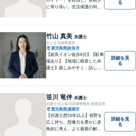
る
に寄り添い、生活保護の同行
申請から自立支援の道筋まで
念頭において事件処理を行な
っております。
竹山 真美
弁護士
かじき法律事務所
鹿児島県
姶良市
|
【姶良イオン徒歩6分】【駐車
詳細を見
場あり】【地域に根差した弁
る
護士】親しみやすく、話しや
すい、皆様にとって身近な弁
護士でありたいと思っていま
す。離婚問題／相続問題／借
金問題／交通事故など、幅広
笹川 竜伴
弁護士
く対応可能。お悩みの方は、
弁護士法人笹川法律事務所 鹿屋支所
お気軽にご相談ください。
鹿児島県
鹿屋市
|
【弁護士歴20年以上】視野を
詳細を見
広く持ち、想像力を豊かに多
る
角的に考え、より最善の解決
策を提供。依頼者様と真摯に