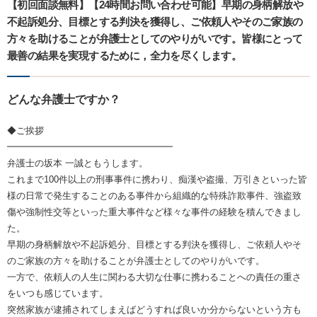
【初回面談無料】【24時間お問い合わせ可能】早期の身柄解放や
不起訴処分、目標とする判決を獲得し、ご依頼人やそのご家族の
方々を助けることが弁護士としてのやりがいです。皆様にとって
最善の結果を実現するために，全力を尽くします。
どんな弁護士ですか？
◆ご挨拶
━━━━━━━━━━━━━━━━━━
弁護士の坂本 一誠ともうします。
これまで100件以上の刑事事件に携わり、痴漢や盗撮、万引きといった皆
様の日常で発生することのある事件から組織的な特殊詐欺事件、強盗致
傷や強制性交等といった重大事件など様々な事件の経験を積んできまし
た。
早期の身柄解放や不起訴処分、目標とする判決を獲得し、ご依頼人やそ
のご家族の方々を助けることが弁護士としてのやりがいです。
一方で、依頼人の人生に関わる大切な仕事に携わることへの責任の重さ
をいつも感じています。
突然家族が逮捕されてしまえばどうすれば良いか分からないという方も