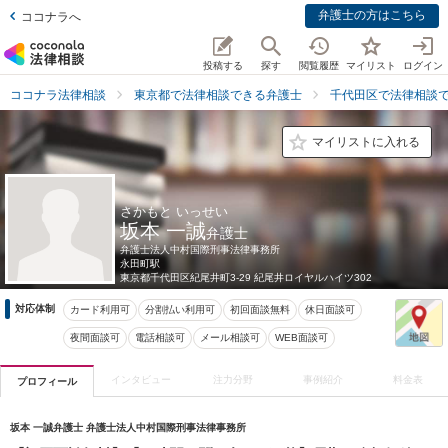
弁護士の方はこちら
ココナラへ
投稿する
探す
閲覧履歴
マイリスト
ログイン
ココナラ法律相談
東京都で法律相談できる弁護士
千代田区で法律相談
マイリストに入れる
さかもと いっせい
坂本 一誠
弁護士
弁護士法人中村国際刑事法律事務所
永田町駅
東京都
千代田区紀尾井町3-29 紀尾井ロイヤルハイツ302
対応体制
カード利用可
分割払い利用可
初回面談無料
休日面談可
夜間面談可
電話相談可
メール相談可
WEB面談可
インタビュー
注力分野
事例紹介
料金表
プロフィール
坂本 一誠弁護士 弁護士法人中村国際刑事法律事務所