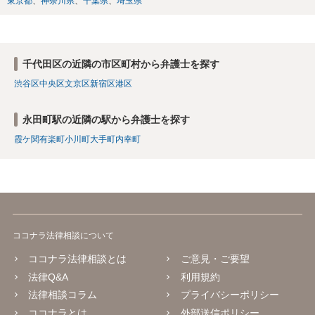
東京都
神奈川県
千葉県
埼玉県
千代田区の近隣の市区町村から弁護士を探す
渋谷区
中央区
文京区
新宿区
港区
永田町駅の近隣の駅から弁護士を探す
霞ケ関
有楽町
小川町
大手町
内幸町
ココナラ法律相談について
ココナラ法律相談とは
ご意見・ご要望
法律Q&A
利用規約
法律相談コラム
プライバシーポリシー
ココナラとは
外部送信ポリシー