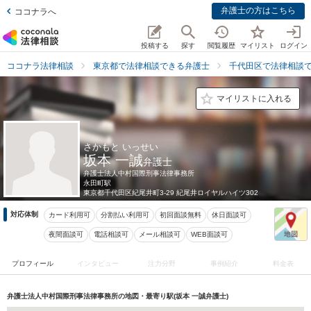
弁護士の方はこちら
ココナラへ
投稿する
探す
閲覧履歴
マイリスト
ログイン
ココナラ法律相談
東京都で法律相談できる弁護士
千代田区で法律相談
マイリストに入れる
さかもと いっせい
坂本 一誠
弁護士
弁護士法人中村国際刑事法律事務所
永田町駅
東京都
千代田区紀尾井町3-29 紀尾井ロイヤルハイツ302
対応体制
カード利用可
分割払い利用可
初回面談無料
休日面談可
夜間面談可
電話相談可
メール相談可
WEB面談可
プロフィール
インタビュー
注力分野
事例紹介
料金表
弁護士法人中村国際刑事法律事務所の地図・最寄り駅(坂本 一誠弁護士)