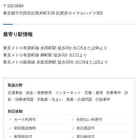
〒102-0094
東京都千代田区紀尾井町3-29 紀尾井ロイヤルハイツ302
最寄り駅情報
東京メトロ有楽町線 永田町駅 徒歩3分 出口5または9bより
東京メトロ有楽町線 麹町駅 徒歩3分 出口1より
東京メトロ銀座線 赤坂見附駅 徒歩10分 出口8またはDより
取扱分野
交通事故
借金・債務整理
インターネット
労働・雇用
刑事事件
詐
欺・消費者問題
不動産・住まい
医療・介護問題
行政事件
対応体制
カード利用可
分割払い利用可
初回面談無料
休日面談可
夜間面談可
電話相談可