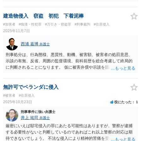
ら、住居侵入未遂について成立しないと思います。 そのため、事件と
して警察に捕まると言う事はないと思います。 ですが、近隣トラブル
として警察に通報された可能性はあります。 しかし、仮に警察に通報
建造物侵入 窃盗 初犯 下着泥棒
されていたとしたら、すぐさま警察官が自宅に来て事情聴取するとい
#加害者
#痴漢・性犯罪
#万引き・窃盗罪
#刑事裁判
#住居侵入
う事態になったと思いますが、そういった状況にないのであれば、相
2025年11月7日
手としては特に通報せずそのまま終わりにしたのだと思います。
西浦 嘉博
弁護士
刑事処分は、行為態様、悪質性、動機、被害額、被害者の処罰意思、
示談の有無、反省、周囲の監督環境、前科前歴を総合考慮して終局的
に判断されることになります。 仮に被害弁償や示談を固辞された場合
でも、供託手続等を行うことで処分を軽減できる余地もあります。 ご
不安である場合、最寄りの法律事務所で相談されることも検討くださ
い。
無許可でベランダに侵入
#被害者
#住居侵入
2025年10月23日
役にたった
1
刑事事件に強い弁護士
井上 祐司
弁護士
厳密にいえば邸宅侵入の罪にあたる可能性はありますが、警察が逮捕
する必要性がないと判断しているのであればこれ以上警察の対応は期
待できないでしょう。 不法な侵入により精神的苦痛を受けたとして慰