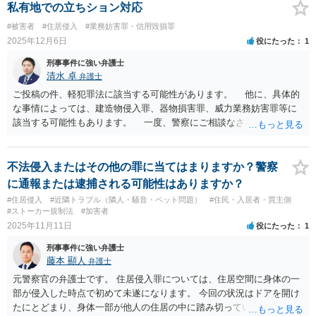
名誉棄損罪に問われることはないでしょう。侮辱罪も公然性の要件が
私有地での立ちション対応
必要ですので、成立しません。 ＞家や車などプライベートな場所で話
#被害者
#住居侵入
#業務妨害罪・信用毀損罪
した愚痴で私も悪いという話になる可能性はありますか？ ならないで
2025年12月6日
役にたった
1
す。民事上の請求の対象にもならないでしょう。 現状、何らかの証拠
が無いと警察は動かないことが多いです。付きまといの証拠は警察に
刑事事件に強い弁護士
示したでしょうか。 盗聴器が設置されている可能性があるのでした
清水 卓
弁護士
ら、それが発見できればさらに有力な証拠になりますね。 以上、ご参
ご投稿の件、軽犯罪法に該当する可能性があります。 他に、具体的
考まで。
な事情によっては、建造物侵入罪、器物損害罪、威力業務妨害罪等に
該当する可能性もあります。 一度、警察にご相談なされてみてもよ
ろしいかもしれません（なお、犯罪の成否とは別に、民法上の不法行
為に該当する可能性があり、清掃費等の生じた損害の賠償を対象者に
求めることはできるかもしれません）。 【参考】軽犯罪法 第一
不法侵入またはその他の罪に当てはまりますか？警察
条 左の各号の一に該当する者は、これを拘留又は科料に処する。 二
に通報または逮捕される可能性はありますか？
十六 街路又は公園その他公衆の集合する場所で、たんつばを吐き、
#住居侵入
#近隣トラブル（隣人・騒音・ペット問題）
#住民・入居者・買主側
又は大小便をし、若しくはこれをさせた者
#ストーカー規制法
#加害者
2025年11月11日
役にたった
1
刑事事件に強い弁護士
藤本 顯人
弁護士
元警察官の弁護士です。 住居侵入罪については、住居空間に身体の一
部が侵入した時点で初めて未遂になります。 今回の状況はドアを開け
たにとどまり、身体一部が他人の住居の中に踏み切っていないことか