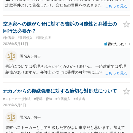
詐欺事件として告発したり、会社名の冒用をやめさせたりするにせ
よ、事実関係や証拠の有無、内容を精査しないと判断が難しい事案だ
と思います。
空き家への嫌がらせに対する告訴の可能性と弁護士の
同行は必要か？
#被害者
#住居侵入
#器物損壊
2026年5月11日
役にたった
1
匿名A
弁護士
告訴については受理されるかどうかわかりません。 一応建前では受理
義務がありますが。弁護士がつけば受理の可能性は上がります。
元カノからの復縁強要に対する適切な対処法について
#ストーカー規制法
#恐喝・脅迫
#住居侵入
#被害者
2026年5月6日
匿名A
弁護士
警察へストーカーとして相談した方がよい事案だと思います。加えて