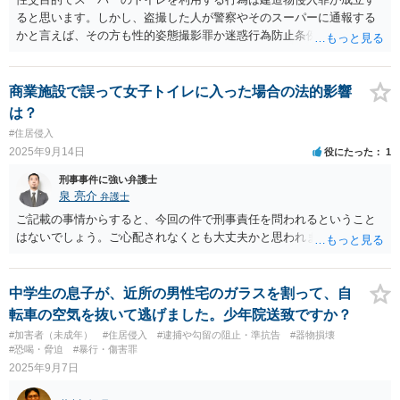
ると思います。しかし、盗撮した人が警察やそのスーパーに通報する
かと言えば、その方も性的姿態撮影罪か迷惑行為防止条例違反の犯罪
を犯しているわけですから、通報は考えにくいと思います。盗撮写真
を証拠として後日逮捕されるかと言えば、そのスーパーで買い物など
をカードなどで支払っていない場合には質問者を特定できないと思い
商業施設で誤って女子トイレに入った場合の法的影響
ます。仮に特定できたとしても通常は任意での呼び出し・取り調べと
は？
思います。 回答になっているかどうか不明ですが、よろしくお願いい
#住居侵入
たします。
2025年9月14日
役にたった
1
刑事事件に強い弁護士
泉 亮介
弁護士
ご記載の事情からすると、今回の件で刑事責任を問われるということ
はないでしょう。ご心配されなくとも大丈夫かと思われます。
中学生の息子が、近所の男性宅のガラスを割って、自
転車の空気を抜いて逃げました。少年院送致ですか？
#加害者（未成年）
#住居侵入
#逮捕や勾留の阻止・準抗告
#器物損壊
#恐喝・脅迫
#暴行・傷害罪
2025年9月7日