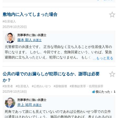
謝料請求をすること自体は自由ですが、おそらく裁判所は０円か、仮
にあったとしても微々たる金額しか慰謝料として認定しないと思いま
す。
敷地内に入ってしまった場合
#住居侵入
2025年10月20日
刑事事件に強い弁護士
藤本 顯人
弁護士
元警察官の弁護士です。 正当な理由なく立ち入ることが住居侵入等の
罪になります。 しかし、今回ですと、危険回避という、いわば、緊急
避難的に立ち入ったといえ、犯罪になりません。 もしくは、地面の境
界を意識せぬまま慌てて立ち入ってしまったというのであれば、過失
になりますので、やはり故意がないため犯罪になりません。 また、そ
もそも、この状況であれば防犯カメラなどの証拠が出たところで、犯
公共の場でのお漏らしが犯罪になるか、謝罪は必要
罪としてわざわざ取り立てるような状況にありませんので、ご安心く
か？
ださい。
#加害者
#住居侵入
#公然わいせつ
#器物損壊
#業務妨害罪・信用毀損罪
2025年10月18日
役にたった
1
刑事事件に強い弁護士
井上 祐司
弁護士
死角であって誰にも見えていないのであれば公然わいせつ罪での立件
は通常はされないでしょう。 施設の敷地内であれば、考えられるのは