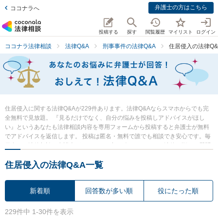
弁護士の方はこちら
ココナラへ
投稿する
探す
閲覧履歴
マイリスト
ログイン
ココナラ法律相談
法律Q&A
刑事事件の法律Q&A
住居侵入の法律Q&
住居侵入に関する法律Q&Aが229件あります。法律Q&Aならスマホからでも完
全無料で見放題。 『見るだけでなく、自分の悩みを投稿しアドバイスがほし
い』というあなたも法律相談内容を専用フォームから投稿すると弁護士が無料
でアドバイスを返信します。 投稿は匿名・無料で誰でも相談でき安心です。毎
日多くの法律相談に弁護士がアドバイス中。 今すぐあなたの法律の悩み・質問
を検索・投稿し弁護士の知恵を借りて解決の一歩を踏み出しましょう。
住居侵入の法律Q&A一覧
新着順
回答数が多い順
役にたった順
229件中 1-30件を表示