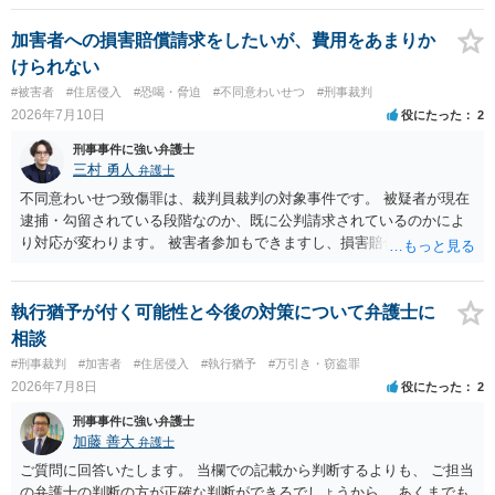
加害者への損害賠償請求をしたいが、費用をあまりか
けられない
#被害者
#住居侵入
#恐喝・脅迫
#不同意わいせつ
#刑事裁判
2026年7月10日
役にたった
2
刑事事件に強い弁護士
三村 勇人
弁護士
不同意わいせつ致傷罪は、裁判員裁判の対象事件です。 被疑者が現在
逮捕・勾留されている段階なのか、既に公判請求されているのかによ
り対応が変わります。 被害者参加もできますし、損害賠償命令制度も
刑事和解も活用できます。 私なら、被告人本人だけでなく、親族等の
第三者を保証人とする内容で債務名義を取得できるの、まずは刑事和
解を検討します。 弁護士に依頼せず、ご自身で手続きを進めることは
執行猶予が付く可能性と今後の対策について弁護士に
できますが、経験上うまくいった例をみたことがありません。 弁護士
相談
へご相談されることをお勧めはいたします。 ※余談ですが、被害者通
#刑事裁判
#加害者
#住居侵入
#執行猶予
#万引き・窃盗罪
知を依頼すると現在の検察庁での捜査進行や公判期日を知ることがで
2026年7月8日
役にたった
2
きますので、送致後であれば検察庁に電話してみてください。
刑事事件に強い弁護士
加藤 善大
弁護士
ご質問に回答いたします。 当欄での記載から判断するよりも、 ご担当
の弁護士の判断の方が正確な判断ができるでしょうから、 あくまでも