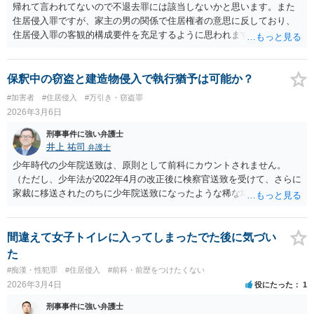
帰れて言われてないので不退去罪には該当しないかと思います。また
住居侵入罪ですが、家主の男の関係で住居権者の意思に反しており、
住居侵入罪の客観的構成要件を充足するように思われますが、彼女の
説明からして彼女の家と誤信しており、故意を欠くかと思います。ま
た、玄関先であり、その先で彼女の招きで話をしていた経緯もありま
すので正当な理由にも該当するかと思います。住居侵入罪も成立は困
保釈中の窃盗と建造物侵入で執行猶予は可能か？
難かと思います。彼女とのLINEのやり取りが残っていれば証拠として
#加害者
#住居侵入
#万引き・窃盗罪
保存しておくことをお勧めします。ご参考にしてください。
2026年3月6日
刑事事件に強い弁護士
井上 祐司
弁護士
少年時代の少年院送致は、原則として前科にカウントされません。
（ただし、少年法が2022年4月の改正後に検察官送致を受けて、さらに
家裁に移送されたのちに少年院送致になったような稀な場合は例外で
す）。 今回が初めての刑事裁判で、ご質問いただいた内容の状況であ
れば、通常は執行猶予付き判決となる可能性の方が高いと考えます。
間違えて女子トイレに入ってしまったでた後に気づい
た
#痴漢・性犯罪
#住居侵入
#前科・前歴をつけたくない
2026年3月4日
役にたった
1
刑事事件に強い弁護士