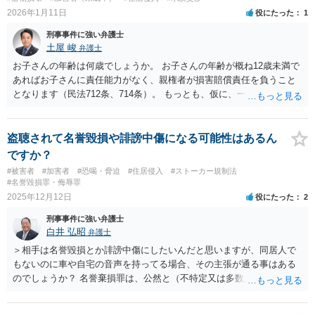
2026年1月11日
役にたった
1
刑事事件に強い弁護士
土屋 峻
弁護士
お子さんの年齢は何歳でしょうか。 お子さんの年齢が概ね12歳未満で
あればお子さんに責任能力がなく、親権者が損害賠償責任を負うこと
となります（民法712条、714条）。 もっとも、仮に、一定程度の損害
を賠償するにしても、汚損した物の耐用年数の経過による価値の漸減
を主張できるのではないか、と考えます（国税庁のホームページに公
開されている回答集を参照すると、野球場などの人工芝の表層部分に
盗聴されて名誉毀損や誹謗中傷になる可能性はあるん
ついて耐用年数は10年とされています（減価償却資産の耐用年数等に
ですか？
関する省令別表第1の「構築物」の「合成樹脂造のもの」）。）。 い
#被害者
#加害者
#恐喝・脅迫
#住居侵入
#ストーカー規制法
ずれにしても、本件では、事実関係の認識に相違があるとのことなの
#名誉毀損罪・侮辱罪
で、弁護士に相談されることをお勧めします。
2025年12月12日
役にたった
2
刑事事件に強い弁護士
白井 弘昭
弁護士
＞相手は名誉毀損とか誹謗中傷にしたいんだと思いますが、同居人で
もないのに車や自宅の音声を持ってる場合、その主張が通る事はある
のでしょうか？ 名誉棄損罪は、公然と（不特定又は多数人の前で）相
手の名誉を毀損する事実を摘示することで成り立ちます。 家族の間な
どプライベートな場所での発言は公然性の要件を充たしませんので、