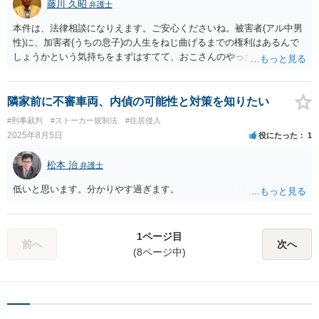
藤川 久昭
弁護士
本件は、法律相談になりえます。ご安心くださいね。被害者(アル中男
性)に、加害者(うちの息子)の人生をねじ曲げるまでの権利はあるんで
しょうかという気持ちをまずはすてて、おこさんのやった悪質な行為
（実に悪質な事案です。）について、省察されるべきです。おこさん
の反省度、示談の成立とその額によりけりです。きちんと対応された
いのであれば、関連した法理等にも通じた弁護士等に相談し、証拠を
隣家前に不審車両、内偵の可能性と対策を知りたい
もとにしながら具体的な話をなさった上で、今後の対応を検討するべ
#刑事裁判
#ストーカー規制法
#住居侵入
きです。法令遵守をお願いいたします。
2025年8月5日
役にたった
1
松本 治
弁護士
低いと思います。分かりやす過ぎます。
1ページ目
前へ
次へ
(8ページ中)