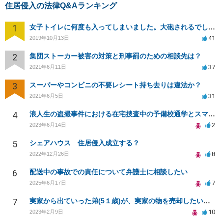
住居侵入の法律Q&Aランキング
1
女子トイレに何度も入ってしまいました。大砲されるでしょうか？
41
2019年10月13日
2
集団ストーカー被害の対策と刑事罰のための相談先は？
37
2021年6月11日
3
スーパーやコンビニの不要レシート持ち去りは違法か？
31
2021年6月5日
4
浪人生の盗撮事件における在宅捜査中の予備校通学とスマートフォン押収について
2
2023年6月14日
5
シェアハウス 住居侵入成立する？
8
2022年12月26日
6
配送中の事故での責任について弁護士に相談したい
7
2025年6月17日
7
実家から出ていった弟(5１歳)が、実家の物を売却したいと無理やり家に入ろうとしていて、困っています。
10
2023年2月9日