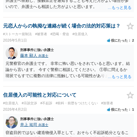
弁護士へ依頼し、接触禁止を通知することも考えた方がよい場合が多
いので、弁護士へも相談した方がよいと思います。
元恋人からの執拗な連絡が続く場合の法的対応策は？
#ストーカー規制法
#被害者
#恐喝・脅迫
#住居侵入
2026年5月1日
役にたった
2
刑事事件に強い弁護士
藤本 顯人
弁護士
元警察官の弁護士です。 非常に怖い思いをされていると思います。結
論から言います。 今すぐ警察に相談してください。 ①罪に問えるか
現状でもすでに複数の法律に抵触している可能性があります。 ストー
カー規制法上の「つきまとい等」に該当し得る行為が複数あります。
手紙・連続したLINE・電話・「絶対に見つけるから」というメッセー
ジは警告・禁止命令・逮捕の対象になり得ます。 また友人に過去の知
住居侵入の可能性と対応について
られたくない情報を送っている行為は、名誉毀損罪・プライバシー侵
#住居侵入
#示談交渉
#不起訴
#前科・前歴をつけたくない
#加害者
害として民事・刑事両面で問える可能性があります。 ②根本的な解決
2026年4月2日
役にたった
1
方法 まず警察署のストーカー相談窓口に今日中に相談することを強く
お勧めします。LINEのスクリーンショット・着信履歴・手紙・友人へ
刑事事件に強い弁護士
のメッセージの証拠を全て保全してから持参してください。 警察が動
井上 祐司
弁護士
けば警告→禁止命令という流れになります。それでも止まらなければ
窃盗目的ではない建造物侵入罪として、おそらく不起訴処分となるこ
逮捕に進みます。 ③警察から警告できるか できます。 一人で抱え込