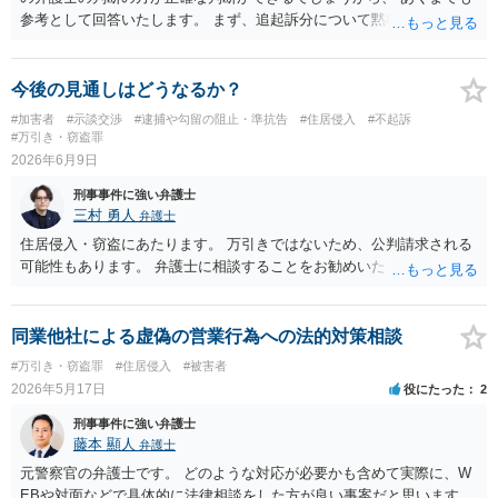
参考として回答いたします。 まず、追起訴分について黙秘しているこ
とがどう評価されるかは気になります。 その見通しがご記載の内容か
らはわかりませんが、 いずれにしましても、検察官の求刑が執行猶予
が可能な３年であることや、 保護観察に言及していることからする
今後の見通しはどうなるか？
と、 検察官としても、執行猶予の可能性は想定しているものと思われ
#加害者
#示談交渉
#逮捕や勾留の阻止・準抗告
#住居侵入
#不起訴
ます。 特に、示談が成立していることや、示談金が高額であることは
#万引き・窃盗罪
執行猶予になる可能性を高めていると思われます。 あとは、ご依頼の
2026年6月9日
弁護士のとよくお話をされて、 判決までお待ちいただくといいです
刑事事件に強い弁護士
ね。 ご参考にしていただけますと幸いです。
三村 勇人
弁護士
住居侵入・窃盗にあたります。 万引きではないため、公判請求される
可能性もあります。 弁護士に相談することをお勧めいたします。
同業他社による虚偽の営業行為への法的対策相談
#万引き・窃盗罪
#住居侵入
#被害者
2026年5月17日
役にたった
2
刑事事件に強い弁護士
藤本 顯人
弁護士
元警察官の弁護士です。 どのような対応が必要かも含めて実際に、W
EBや対面などで具体的に法律相談をした方が良い事案だと思います。