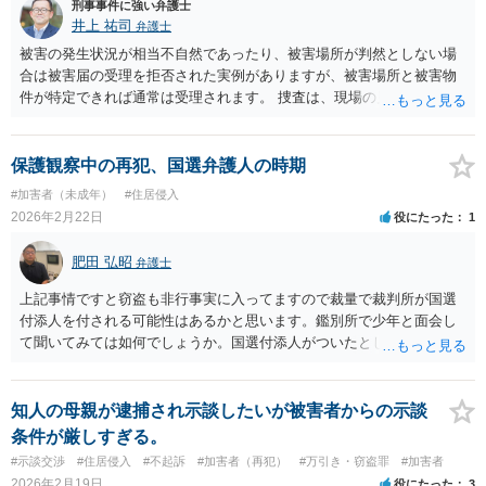
刑事事件に強い弁護士
井上 祐司
弁護士
被害の発生状況が相当不自然であったり、被害場所が判然としない場
合は被害届の受理を拒否された実例がありますが、被害場所と被害物
件が特定できれば通常は受理されます。 捜査は、現場の見分、被害者
とされる人間の供述調書の作成、防犯カメラの確認、場合によって遺
留指紋の採取やシフトの確認・・・とやることが多岐にわたります。
保護観察中の再犯、国選弁護人の時期
#加害者（未成年）
#住居侵入
2026年2月22日
役にたった
1
肥田 弘昭
弁護士
上記事情ですと窃盗も非行事実に入ってますので裁量で裁判所が国選
付添人を付される可能性はあるかと思います。鑑別所で少年と面会し
て聞いてみては如何でしょうか。国選付添人がついたとしても必ずし
も保護者の連絡先をすぐに知るとは限りませんので家庭裁判所の調査
官などに聞いてみるのも良いかと思います。保護観察中ですので私の
付添人経験からすると少年院送致の可能性が高いかと思います。ご参
知人の母親が逮捕され示談したいが被害者からの示談
考にしてください。
条件が厳しすぎる。
#示談交渉
#住居侵入
#不起訴
#加害者（再犯）
#万引き・窃盗罪
#加害者
2026年2月19日
役にたった
3