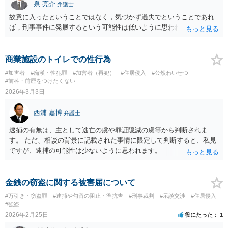
泉 亮介
弁護士
故意に入ったということではなく，気づかず過失でということであれ
ば，刑事事件に発展するという可能性は低いように思われます。
商業施設のトイレでの性行為
#加害者
#痴漢・性犯罪
#加害者（再犯）
#住居侵入
#公然わいせつ
#前科・前歴をつけたくない
2026年3月3日
西浦 嘉博
弁護士
逮捕の有無は、主として逃亡の虞や罪証隠滅の虞等から判断されま
す。 ただ、相談の背景に記載された事情に限定して判断すると、私見
ですが、逮捕の可能性は少ないように思われます。
金銭の窃盗に関する被害届について
#万引き・窃盗罪
#逮捕や勾留の阻止・準抗告
#刑事裁判
#示談交渉
#住居侵入
#強盗
2026年2月25日
役にたった
1