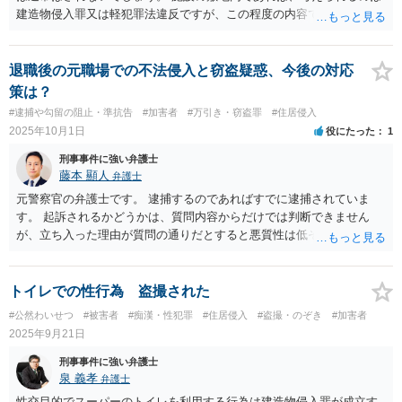
建造物侵入罪又は軽犯罪法違反ですが、この程度の内容で、現行犯逮
捕ではなく後日に通常逮捕に至ることは通常は稀です。 謝罪に行くべ
きかどうかは法律的な問題ではないので回答になじみませんが、どう
しても気になるのであれば謝罪を検討してもよいと思います。
退職後の元職場での不法侵入と窃盗疑惑、今後の対応
策は？
#逮捕や勾留の阻止・準抗告
#加害者
#万引き・窃盗罪
#住居侵入
2025年10月1日
役にたった
1
刑事事件に強い弁護士
藤本 顯人
弁護士
元警察官の弁護士です。 逮捕するのであればすでに逮捕されていま
す。 起訴されるかどうかは、質問内容からだけでは判断できません
が、立ち入った理由が質問の通りだとすると悪質性は低そうなので、
それ単体ですと低いと思います。 もっとも前科前歴や、窃盗の事実が
嫌疑濃厚ですと、侵入盗であるため、悪質性が高いとして起訴される
可能性が高まります。 現状の限りでは、警察は窃盗について決定的な
トイレでの性行為 盗撮された
証拠はないので自白させようとしています。 なので否認継続した方が
#公然わいせつ
#被害者
#痴漢・性犯罪
#住居侵入
#盗撮・のぞき
#加害者
起訴される可能性が低くなるので、よいです。
2025年9月21日
刑事事件に強い弁護士
泉 義孝
弁護士
性交目的でスーパーのトイレを利用する行為は建造物侵入罪が成立す