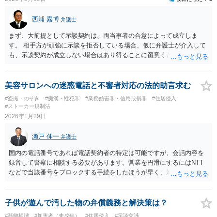
西浦 嘉博
弁護士
まず、大前提として示談契約は、両当事者の合意によって成立しま
す。 相手方が頑強に示談を拒否している場合、仮に弁護士が介入して
も、示談契約が成立しない場合はあり得ることに留意ください。 被疑
者である知人の母親さんは逮捕されているとのことですが、このまま
身柄拘束が勾留に移行した場合は、国選弁護人を選任することが可能
となります。 弁護人が選任された場合、その先生と詳細に協議いただ
美容サロンへの迷惑電話と不審者対応の法的助言求む
き、相手方が納得されるような示談条件を検討いただいた上で、交渉
#盗撮・のぞき
#痴漢・性犯罪
#業務妨害罪・信用毀損罪
#住居侵入
に臨まれるのが良いでしょう。 上記、ご参考ください。
#ストーカー規制法
2026年1月29日
瀬戸 伸一
弁護士
国内の電話番号であれば電話契約者の特定は可能ですが、会話内容を
録音して警察に相談する必要があります。営業を円滑にするにはNTT
などで当該番号をブロックする手続をしたほうが早く、対応が難しい
ところかと思います。 捜査打ち切りということはカメラ映像確認した
限りでは犯罪として立件しにくいということでしょう。いずれにして
も、警察とよく相談してください。
子供が遊んで汚した物の弁償義務と解決策は？
#器物損壊
#加害者（未成年）
#住居侵入
#示談交渉