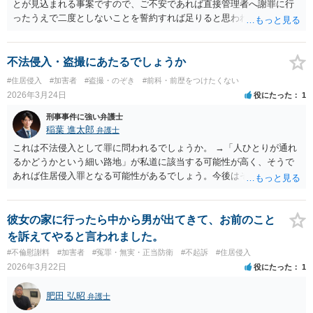
とが見込まれる事案ですので、ご不安であれば直接管理者へ謝罪に行
まず、早めに警察へ相談してください。
ったうえで二度としないことを誓約すれば足りると思われます。
不法侵入・盗撮にあたるでしょうか
#住居侵入
#加害者
#盗撮・のぞき
#前科・前歴をつけたくない
2026年3月24日
役にたった
1
刑事事件に強い弁護士
稲葉 進太郎
弁護士
これは不法侵入として罪に問われるでしょうか。 →「人ひとりが通れ
るかどうかという細い路地」が私道に該当する可能性が高く、そうで
あれば住居侵入罪となる可能性があるでしょう。今後はそのようなこ
とをなさらないよう、ご注意下さい。
彼女の家に行ったら中から男が出てきて、お前のこと
を訴えてやると言われました。
#不倫慰謝料
#加害者
#冤罪・無実・正当防衛
#不起訴
#住居侵入
2026年3月22日
役にたった
1
肥田 弘昭
弁護士