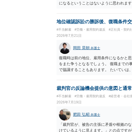
になるということはないように思われます
地位確認訴訟の勝訴後、復職条件交
#不当解雇
#労働・雇用契約違反
#正社員・契約
2026年7月21日
岡田 晃朝
弁護士
復職時は前の地位、雇用条件になるかと思
をまた争うとなるでしょう。 復職までの
で協議することもあります。 たいていは
ありますが、出勤日時の設定くらいならサ
裁判官の反論機会提供の意図と通常
#不当解雇
#労働・雇用契約違反
#経営者・会社
2026年7月19日
肥田 弘昭
弁護士
「裁判官が、被告の主張に矛盾や根拠のな
けているように見えます。」との点ですが