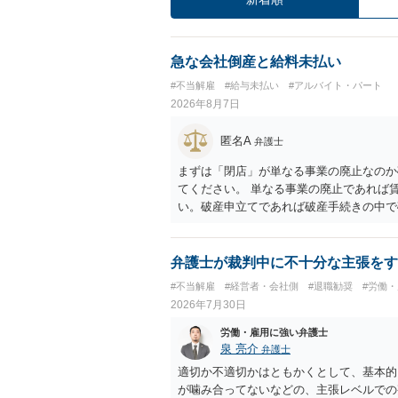
急な会社倒産と給料未払い
#不当解雇
#給与未払い
#アルバイト・パート
2026年8月7日
匿名A
弁護士
まずは「閉店」が単なる事業の廃止なのか
てください。 単なる事業の廃止であれば
い。破産申立てであれば破産手続きの中で
労働債権は他の債務より優先して支払われ
に、「独立行政法人労働者健康安全機構 
は、同機構の＜未払賃金立替払相談コーナー＞ TE
弁護士が裁判中に不十分な主張をす
0 に相談してみてください。同じように
#不当解雇
#経営者・会社側
#退職勧奨
#労働
でしょう。
2026年7月30日
労働・雇用に強い弁護士
泉 亮介
弁護士
適切か不適切かはともかくとして、基本的
が噛み合ってないなどの、主張レベルでの