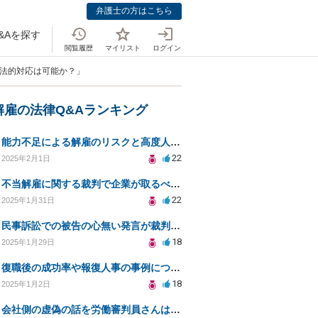
弁護士の方はこちら
&Aを探す
閲覧履歴
マイリスト
ログイン
、法的対応は可能か？」
解雇の法律Q&Aランキング
能力不足による解雇のリスクと高度人材採用の注意点とは？
22
2025年2月1日
不当解雇に関する裁判で企業が取るべき対応とは？
22
2025年1月31日
民事訴訟での被告の心無い発言が裁判に与える影響は？
18
2025年1月29日
復職後の成功率や報復人事の事例について教えてください
18
2025年1月2日
会社側の虚偽の話を労働審判員さんは鵜呑みにして騙されてしまいました。