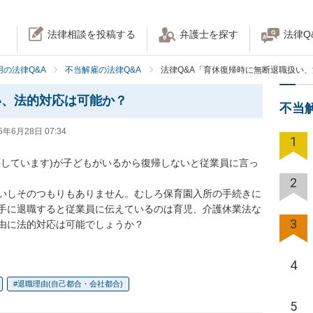
法律相談を投稿する
弁護士を探す
法律Q
の法律Q&A
不当解雇の法律Q&A
法律Q&A「育休復帰時に無断退職扱い
い、法的対応は可能か？
不当
5年6月28日 07:34
1
籍しています)が子どもがいるから復帰しないと従業員に言っ
2
いしそのつもりもありません。むしろ保育園入所の手続きに
手に退職すると従業員に伝えているのは育児、介護休業法な
3
由に法的対応は可能でしょうか？
4
退職理由(自己都合・会社都合)
5