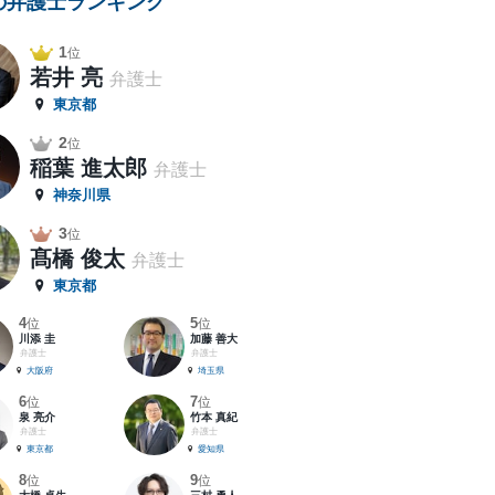
の弁護士ランキング
1
位
若井 亮
弁護士
東京都
2
位
稲葉 進太郎
弁護士
神奈川県
3
位
髙橋 俊太
弁護士
東京都
4
5
位
位
川添 圭
加藤 善大
弁護士
弁護士
大阪府
埼玉県
6
7
位
位
泉 亮介
竹本 真紀
弁護士
弁護士
東京都
愛知県
8
9
位
位