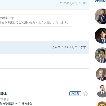
注目
2025年2月7日 13:00
点の情報です。
用性を考慮してご利用いただくようお願いいたします。
1人が
マイリストしています
弁護士
東京都
律事務所
後楽園駅
から徒歩1分