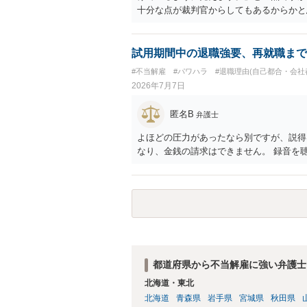
十分な点が裁判官からしてもあるからかと
れ以上ありませんと言えば終わるかと思い
試用期間中の退職強要、再就職まで
#不当解雇
#パワハラ
#退職理由(自己都合・会社
2026年7月7日
匿名B
弁護士
よほどの圧力があったなら別ですが、説得
なり、金銭の請求はできません。 録音を
都道府県から不当解雇に強い弁護士
北海道・東北
北海道
青森県
岩手県
宮城県
秋田県