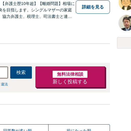
】【弁護士歴10年超】【離婚問題】相場に
詳細を見る
決を目指します。シングルマザーの家庭
】協力弁護士、税理士、司法書士と連携
り。事務員任せにせず弁護士が全ての手
す。
検索
無料法律相談
新しく投稿する
 違法
回答数が多い順
役にたった順