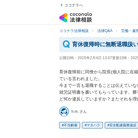
ココナラへ
ココナラ法律相談
法律Q&A
労働・雇用
育休復帰時に無断退職扱
公開日時：
2025年2月4日 13:07
更新日時：
202
育休復帰前に同僚から院長(個人院に在
ている言われました。

今まで一言も退職することは伝えていな
就労証明書を書いてもらっています。勝
ど何か違反していますか？またそれを理
h.m. さん
不当解雇
マタハラ
安全配慮義務違反