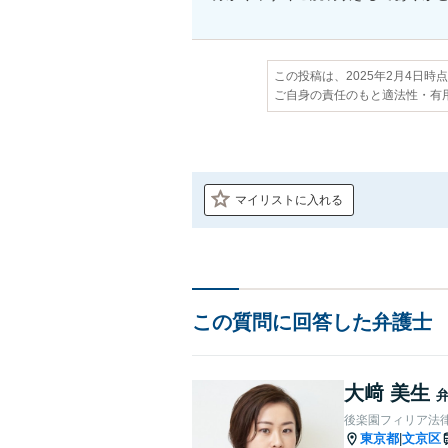
この投稿は、2025年2月4日時
ご自身の責任のもと適法性・有
マイリストに入れる
この質問に回答した弁護士
大﨑 美生
後楽園フィリア法
東京都
文京区
|