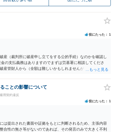
役にたった
1
破産（裁判所に破産申し立てをする公的手続）なのかを確認し
賃金の支払義務はありますのでまずは労基署に相談してくださ
破産管財人から（全額は難しいかもしれませんが）賃金などの
ます。ただし支払までにかなり時間がかかるでしょう。 さら
」という公的機関が未払賃金の立替事業を行っています。詳しく
L 044-431-8663 相談時間：土日祝日を除く9:15～17:0
ることの影響について
未払となった他の従業員の方がいれば一緒に相談してみるといい
・雇用契約違反
役にたった
1
には提出された書面や証拠をもとに判断されるため、主張内容
整合性の無さ等がないのであれば、その発言のみで大きく不利