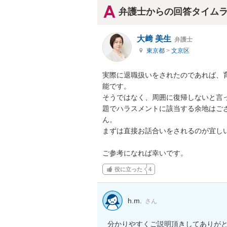
弁護士からの回答タイム
大﨑 美生
弁護士
東京都
>
文京区
実際に退職扱いをされたのであれば、
能です。

そうではなく、周囲に復帰しないと言
題でハラスメントに該当する余地はご
ん。

まずは直接お話合いをされるのが宜しい
ご参考になれば幸いです。
役に立った
4
h.m.
さん
分かりやすくご説明頂きしてありが