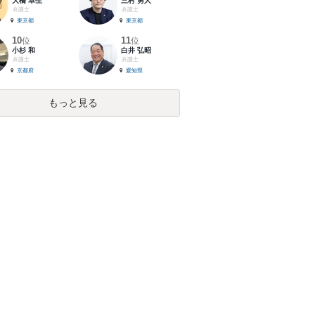
大橋 卓生
三村 勇人
弁護士
弁護士
東京都
東京都
10
11
位
位
小杉 和
白井 弘昭
弁護士
弁護士
京都府
愛知県
もっと見る