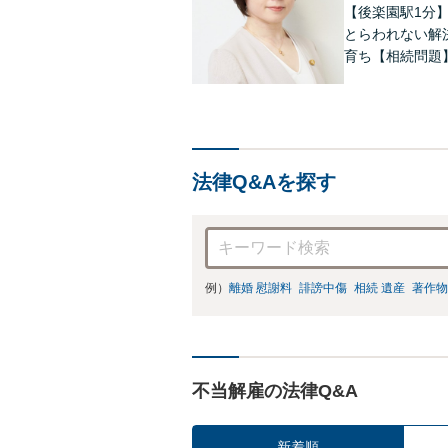
【後楽園駅1分
とらわれない解
育ち【相続問題
します。著書あ
続きを代理しま
法律Q&Aを探す
例）
離婚 慰謝料
誹謗中傷
相続 遺産
著作物
不当解雇の法律Q&A
新着順