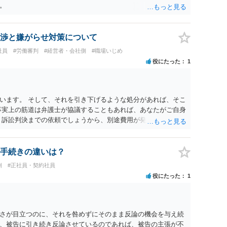
。
渉と嫌がらせ対策について
社員
#労働審判
#経営者・会社側
#職場いじめ
役にたった
1
います。 そして、それを引き下げるような処分があれば、そこ
事実上の筋道は弁護士が協議することもあれば、あなたがご自身
、訴訟判決までの依頼でしょうから、別途費用が発生することも
ービスでしてくれるかもしれません。
手続きの違いは？
側
#正社員・契約社員
役にたった
1
さが目立つのに、それを咎めずにそのまま反論の機会を与え続
、被告に引き続き反論させているのであれば、被告の主張が不