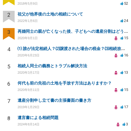
52
2018年5月9日
2
祖父が他界後の土地の相続について
24
2022年1月6日
3
再婚同士の親が亡くなった後、子どもへの遺産分割はどうなる？
15
2020年9月1日
4
⑴ 誰が法定相続人？⑵譲渡された場合の税金？⑶相続放棄後同じ不動産を相続できない？⑷借金返済義務は？
16
2020年6月23日
5
相続人同士の義務とトラブル解決方法
13
2020年3月17日
6
何代も前の先祖の土地を手放す方法はありますか？
15
2020年9月11日
7
遺産分割申し立て書の主張書面の書き方
17
2019年1月29日
8
遺言書による相続問題
3
2024年8月14日