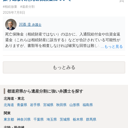
#相続放棄
#遺産分割
2026年7月8日
川添 圭
弁護士
死亡保険金（相続財産ではない）のほかに、入通院給付金や出資金返
還金（これらは相続財産に該当する）などが合計されている可能性が
ありますが、書類等を精査しなければ確実な回答は難しいところで
す。
もっとみる
都道府県から遺産分割に強い弁護士を探す
北海道・東北
北海道
青森県
岩手県
宮城県
秋田県
山形県
福島県
関東
東京都
神奈川県
千葉県
埼玉県
茨城県
栃木県
群馬県
北陸・甲信越