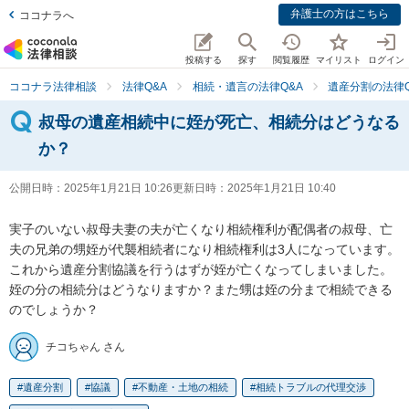
弁護士の方はこちら
ココナラへ
投稿する
探す
閲覧履歴
マイリスト
ログイン
ココナラ法律相談
法律Q&A
相続・遺言の法律Q&A
遺産分割の法律Q
叔母の遺産相続中に姪が死亡、相続分はどうなる
か？
公開日時：
2025年1月21日 10:26
更新日時：
2025年1月21日 10:40
実子のいない叔母夫妻の夫が亡くなり相続権利が配偶者の叔母、亡
夫の兄弟の甥姪が代襲相続者になり相続権利は3人になっています。
これから遺産分割協議を行うはずが姪が亡くなってしまいました。
姪の分の相続分はどうなりますか？また甥は姪の分まで相続できる
のでしょうか？
チコちゃん さん
遺産分割
協議
不動産・土地の相続
相続トラブルの代理交渉