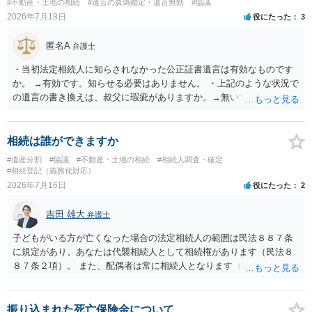
#不動産・土地の相続
#遺言の真偽鑑定・遺言無効
#協議
2026年7月18日
役にたった
3
匿名A
弁護士
・当初法定相続人に知らされなかった公正証書遺言は有効なものです
か。 →有効です。知らせる必要はありません。 ・上記のような状況で
の遺言の書き換えは、叔父に瑕疵がありますか。→無いです。 ・分割
する場合の比率は、現状で、客観的に見てどの程度が妥当と考えられ
ますか。 →本人が自由に決められますので、どこが妥当とは言えない
です。客観的な基準もありません。 ・できれば穏やかに、分割を拒否
相続は誰ができますか
することはできますか。 →分割を拒否するということは、遺産はいら
#遺産分割
#協議
#不動産・土地の相続
#相続人調査・確定
ないということでしょうか。遺言で、受取を指定されててもいらない
#相続登記（義務化対応）
と拒否することはできます。理由を説明する必要はありません。
2026年7月16日
役にたった
2
吉田 雄大
弁護士
子どもがいる方が亡くなった場合の法定相続人の範囲は民法８８７条
に規定があり、あなたは代襲相続人として相続権があります（民法８
８７条２項）。 また、配偶者は常に相続人となります（民法８９０
条）。 「祖父の子供３人」の方の配偶者がご健在であれば、その方に
も相続権があります。つまり、孫５人に加えて「おじ又はおば」にも
相続権がある可能性があります。
振り込まれた死亡保険金について