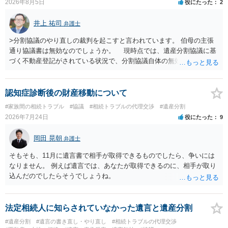
2026年8月5日
役にたった
2
井上 祐司
弁護士
>分割協議のやり直しの裁判を起こすと言われています。 伯母の主張
通り協議書は無効なのでしょうか。 現時点では、遺産分割協議に基
づく不動産登記がされている状況で、分割協議自体の無効を裁判所が
認めたわけではないので、分割協議の効力に影響はありません。 先
方の訴訟の主張及び立証次第ですが、 ・御祖母様の認知能力に関する
医師の意見書、筆跡鑑定 が提出されればその効力が否定される可能性
認知症診断後の財産移動について
はありますが、 ・伯母様自身が分割協議に加わっていること ・御祖母
#家族間の相続トラブル
#協議
#相続トラブルの代理交渉
#遺産分割
様の意に反する遺産分割協議を行う実益が誰にあったかの立証が困難
2026年7月24日
役にたった
9
であること からすると、実際に遺産分割協議の効力が否定される可能
性はそれほど高くない（立証のハードルは非常に高い）ということが
岡田 晃朝
弁護士
言えると思います。
そもそも、11月に遺言書で相手が取得できるものでしたら、争いには
なりません。 例えば遺言では、あなたが取得できるのに、相手が取り
込んだのでしたらそうでしょうね。
法定相続人に知らされていなかった遺言と遺産分割
#遺産分割
#遺言の書き直し・やり直し
#相続トラブルの代理交渉