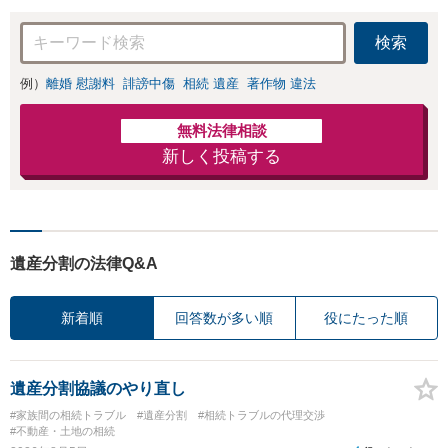
慰謝料、養育費等
で金銭的に満足で
検索
きる解決を目指し
ます。
例）
離婚 慰謝料
誹謗中傷
相続 遺産
著作物 違法
無料法律相談
新しく投稿する
遺産分割の法律Q&A
新着順
回答数が多い順
役にたった順
遺産分割協議のやり直し
#家族間の相続トラブル
#遺産分割
#相続トラブルの代理交渉
#不動産・土地の相続