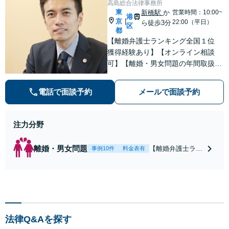
高島総合法律事務所
東
新橋駅
か
営業時間：10:00~
港
京
|
22:00（平日）
ら徒歩3分
区
都
【離婚弁護士ランキング全国１位
獲得経験あり】【オンライン相談
可】【離婚・男女問題の年間取扱件
数100件以上】 離婚や男女問題で泣
き寝入りしたくないという方は是非
電話で面談予約
メールで面談予約
ご相談ください。
注力分野
離婚・男女問題
【離婚弁護士ラン
事例10件
料金表有
キング全国１位
獲得経験あり】
【初回相談料１時
間１万１０００
円】【離婚・不倫
問題に特化／実績
法律Q&Aを探す
多数】財産分与、