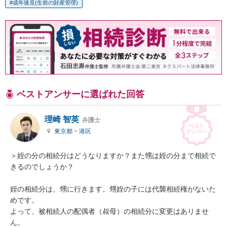
成年後見(生前の財産管理)
ベストアンサーに選ばれた回答
理崎 智英
弁護士
東京都
>
港区
＞姪の分の相続分はどうなりますか？また甥は姪の分まで相続で
きるのでしょうか？

姪の相続分は、甥に行きます。甥姪の子には代襲相続権がないた
めです。

よって、被相続人の配偶者（叔母）の相続分に変更はありませ
ん。