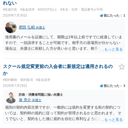
れない
#投資詐欺
#返金請求
#200万円以上
#本名・住所・電話番号が不明
2026年7月30日
役にたった
1
肥田 弘昭
弁護士
借用書のメールを証拠にして、期限は1年以上前ですでに経過していま
すので、一括請求することが可能です。相手方の居場所が分からない
場合は、弁護士に依頼した方が良いかと思います。相手方の居場所が
分かるのであれば、個人でもできるかと思います。ご参考にしてくだ
さい。
スクール規定変更前の入会者に新規定は適用されるの
か
#契約解除・契約取消
#返金請求
2026年7月29日
役にたった
3
詐欺・消費者問題に強い弁護士
泉 亮介
弁護士
個別の契約内容次第ですが、一般的には規約を変更する前の契約につ
いては、契約時の規約に従って契約が管理されるかと思われます。 そ
うでないと、契約をした後に規約を自社に有利なように変更し、それ
を従前の顧客にも適用するということが認められてしまい不合理とな