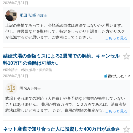
2026年7月31日
肥田 弘昭
弁護士
上記の事情であっても、少額訴訟自体は違法ではないかと思います。
但し、住民票などを取得して、特定をしっかりと調査した方がリスク
が低減するかと思います。ご参考にしてください。
結婚式場の金額ミスによる2週間での解約。キャンセル
料10万円の免除は可能か。
#返金請求
#契約解除・契約取消
2026年7月31日
役にたった
2
匿名A
弁護士
式場もそれまでの対応（人件費）や各予約など損害が発生していない
ことはありません。 費用が数百万円で、１０万円であれば、消費者契
約法は難しいと考えます。 ただ、費用の増額の規定がなかったのに増
額するのは契約違反ですので、増額に応じずに契約を維持すればよい
ということになり、解約するのは理由がないことになります。
ネット麻雀で知り合った人に投資した400万円が返金さ