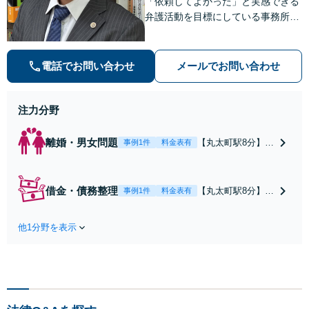
「依頼してよかった」と実感できる
弁護活動を目標にしている事務所で
す【不動産・住まい】宅地建物取引
士の試験に合格、不動産分野の取扱
実績あり【相続・遺言】相談者さま
電話でお問い合わせ
メールでお問い合わせ
に寄り添い、円滑な相続を目指しま
す
注力分野
離婚・男女問題
【丸太町駅8分】調
事例1件
料金表有
停や条件交渉を有
利に進めるには、
法的な根拠に基づ
借金・債務整理
【丸太町駅8分】
事例1件
料金表有
く冷静な主張が重
【弁護士歴10年】
要です。財産分与
自己破産、任意整
／養育費など【弁
他1分野を表示
理、個人整理、時
護士歴10年】離婚
効の援用など。浪
後の生活を見据え
費・事業の失敗に
てアドバイスしま
よる借金も、相談
すので、お気軽に
者さまのご要望を
ご相談ください
踏まえ、解決策を
【初回相談３０分