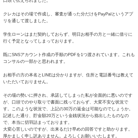
口頭で伝えられました。

クレカはその場で作成し、審査が通った分だけをPayPalというアプ
リを通して渡しました。

学生ローンはまだ契約しておらず、明日お相手の方と一緒に借りに
行く予定となってしまっております。

既にSNSアカウント作成の手順のPDFを1つ渡されています。これも
コンサルの一部かと思われます。

お相手の方の本名とLINEは分かりますが、住所と電話番号は教えて
いただいておりません。

その場の勢いに押され、承諾してしまった私が全面的に悪いのです
が、口頭でのやり取りで書面に残っておらず、大変不安な状況で
す。このような状況で、上記の30万の返金は可能なのでしょうか。

記述した通り、貯金額20万という金銭状況から捻出したものなの
で、本当に切羽詰まっております。

大変心苦しいのですが、出来るだけ早めの回答ですと助かります。
厚かましく申し訳ありません。よろしくお願いいたします。