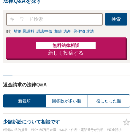
法律Q&Aを探す
提示します【破産
無料】【電話相談
管財人就任経験
可】
有】【初回相談30
検索
分無料】
例）
離婚 慰謝料
誹謗中傷
相続 遺産
著作物 違法
無料法律相談
新しく投稿する
返金請求の法律Q&A
新着順
回答数が多い順
役にたった順
少額訴訟について相談です
#詐欺の法的措置
#10〜50万円未満
#本名・住所・電話番号が判明
#返金請求