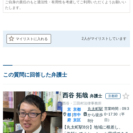
ご自身の責任のもと適法性・有用性を考慮してご利用いただくようお願いい
たします。
2人が
マイリストしています
マイリストに入れる
この質問に回答した弁護士
西谷 拓哉
弁護士
京都府
西谷・三田村法律事務所
丸太町駅
営業時間：09:3
京
京都
0~17:30（平
都
市中
から徒歩
|
府
京区
日）
8分
【丸太町駅8分】地域に根差し、