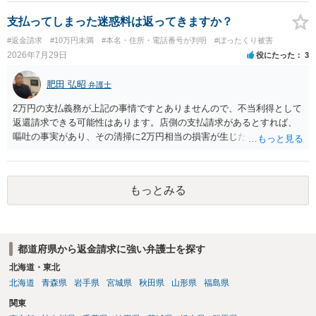
る場合があるかと思われます。
支払ってしまった迷惑料は返ってきますか？
#返金請求
#10万円未満
#本名・住所・電話番号が判明
#ぼったくり被害
2026年7月29日
役にたった
3
肥田 弘昭
弁護士
2万円の支払義務が上記の事情ですとありませんので、不当利得として
返還請求できる可能性はあります。店側の支払請求があるとすれば、
嘔吐の事実があり、その清掃に2万円相当の損害が生じた場合です。ご
参考にしてください。
もっとみる
都道府県から返金請求に強い弁護士を探す
北海道・東北
北海道
青森県
岩手県
宮城県
秋田県
山形県
福島県
関東