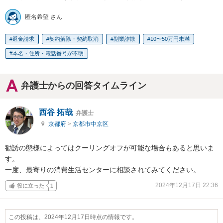
匿名希望 さん
返金請求
契約解除・契約取消
副業詐欺
10〜50万円未満
本名・住所・電話番号が不明
弁護士からの回答タイムライン
西谷 拓哉
弁護士
京都府
>
京都市中京区
勧誘の態様によってはクーリングオフが可能な場合もあると思いま
す。

一度、最寄りの消費生活センターに相談されてみてください。
2024年12月17日 22:36
役に立った
1
この投稿は、2024年12月17日時点の情報です。