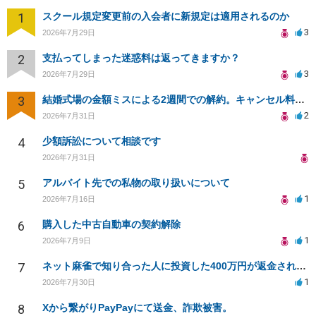
1
スクール規定変更前の入会者に新規定は適用されるのか
3
2026年7月29日
2
支払ってしまった迷惑料は返ってきますか？
3
2026年7月29日
3
結婚式場の金額ミスによる2週間での解約。キャンセル料10万円の免除は可能か。
2
2026年7月31日
4
少額訴訟について相談です
2026年7月31日
5
アルバイト先での私物の取り扱いについて
1
2026年7月16日
6
購入した中古自動車の契約解除
1
2026年7月9日
7
ネット麻雀で知り合った人に投資した400万円が返金されない
1
2026年7月30日
8
Xから繋がりPayPayにて送金、詐欺被害。