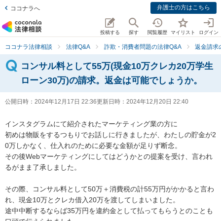
弁護士の方はこちら
ココナラへ
投稿する
探す
閲覧履歴
マイリスト
ログイン
ココナラ法律相談
法律Q&A
詐欺・消費者問題の法律Q&A
返金請求
コンサル料として55万(現金10万クレカ20万学生
ローン30万)の請求。返金は可能でしょうか。
公開日時：
2024年12月17日 22:36
更新日時：
2024年12月20日 22:40
インスタグラムにて紹介されたマーケティング業の方に

初めは物販をするつもりでお話しに行きましたが、わたしの貯金が2
0万しかなく、仕入れのために必要な金額が足りず断念。

その後Webマーケティングにしてはどうかとの提案を受け、言われ
るがまま了承しました。

その際、コンサル料として50万＋消費税の計55万円がかかると言わ
れ、現金10万とクレカ借入20万を渡してしまいました。

途中中断するならば35万円を違約金として払ってもらうとのことも