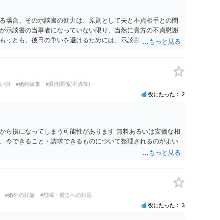
る場合、その示談書の効力は、原則として夫と不貞相手との間
が示談書の当事者になっていない限り、当然に貴方の不貞慰謝
もっとも、後日の争いを避けるためには、示談書の中に「本示
であり、妻の不貞相手に対する慰謝料請求権を放棄・制限する
です。また、清算条項を入れる場合にも、「夫と不貞相手との
他方、不貞相手が夫から示談金を受け取る場合、その名目や内容
請求する際、不貞相手側から「すでに夫との間で一定の清算が
い側
#婚約破棄
#異性関係(不貞等)
どと（その当否は別として）反論等されてこじれてしまう可能
役にたった
2
清算対象、妻の請求権への影響を明確にしておくことが重要で
、中絶、精神的苦痛、通院・治療の有無、診断内容、夫の説明
わります。中絶について双方同意があったとしても、身体的・
、夫が当初から離婚できないと伝えていた事情があるなら、結
から損になってしまう可能性があります 無料あるいは安価な相
る部分もあります。 なお、貴方から不貞相手へ請求する慰謝料
、今できること・請求できるものについて整理されるのがよい
で決まるものではありません。不貞期間、回数、婚姻期間、夫
方の認識等によって判断されます。 今後の状況等に応じて、弁
でしょう。
#婚外の妊娠
#恐喝・脅迫への対応
役にたった
3