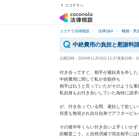
ココナラへ
ココナラ法律相談
法律Q&A
離婚・男
中絶費用の負担と慰謝料
公開日時：
2024年11月24日 11:37
更新日時：
2
付き合ってすぐ、相手が避妊具を外した
中絶費用に関して私が全額持ち

相手は払うと言っていたがそのような素振
私自身もお付き合いしていた為特に請求
が、付き合っている間、避妊して欲しいを
何度も無視され自分自身でアフターピルを
その後半年くらい付き合い上手くいかず

距離置こう、と自然消滅で現在相手には付