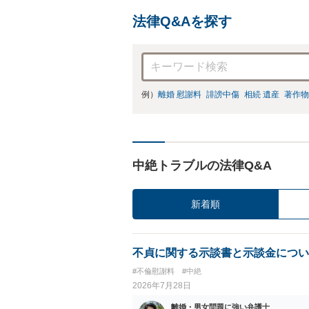
法律Q&Aを探す
例）
離婚 慰謝料
誹謗中傷
相続 遺産
著作物
中絶トラブルの法律Q&A
新着順
不貞に関する示談書と示談金につい
#不倫慰謝料
#中絶
2026年7月28日
離婚・男女問題に強い弁護士