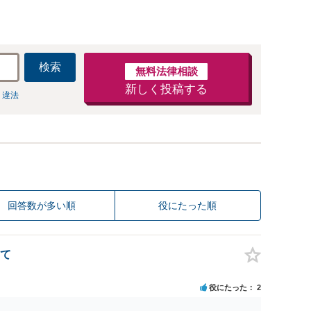
検索
無料法律相談
新しく投稿する
 違法
回答数が多い順
役にたった順
て
役にたった
2