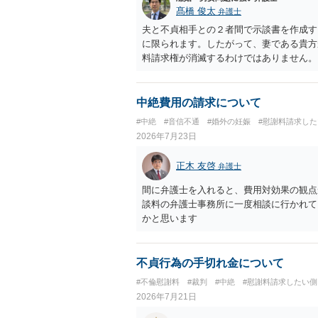
髙橋 俊太
弁護士
夫と不貞相手との２者間で示談書を作成す
に限られます。したがって、妻である貴方
料請求権が消滅するわけではありません。
談は夫と不貞相手との間の清算に限るもの
ものではない」旨を明記しておく方が安全
間に限る」と対象を明確にすべきです。 
中絶費用の請求について
によっては、後に貴方が不貞相手へ慰謝料
#中絶
#音信不通
#婚外の妊娠
#慰謝料請求した
されている」「夫側から支払を受けた」な
2026年7月23日
性があります。そのため、示談金の趣旨、
す。示談金１８０万円の妥当性については
正木 友啓
弁護士
内容、妊娠・中絶に至る経緯等によって変
精神的負担が考慮されることはありますが
間に弁護士を入れると、費用対効果の観点
婚期待を理由とする損害については争い得
談料の弁護士事務所に一度相談に行かれて
額は、夫が不貞相手に支払う示談金額だけ
かと思います
婦関係への影響、離婚・別居の有無、相手
護士への個別相談も検討なさった方がよい
不貞行為の手切れ金について
#不倫慰謝料
#裁判
#中絶
#慰謝料請求したい側
2026年7月21日