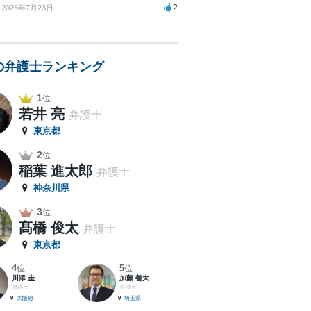
2
2026年7月23日
の弁護士ランキング
1
位
若井 亮
弁護士
東京都
2
位
稲葉 進太郎
弁護士
神奈川県
3
位
髙橋 俊太
弁護士
東京都
4
5
位
位
川添 圭
加藤 善大
弁護士
弁護士
大阪府
埼玉県