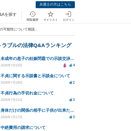
弁護士の方はこちら
&Aを探す
閲覧履歴
マイリスト
ログイン
求の可能性について相談」
トラブルの法律Q&Aランキング
未成年の息子の妊娠問題での示談交渉と法的対応について相談
4
2026年7月10日
不貞に関する示談書と示談金について
2
2026年7月28日
不貞行為の手切れ金について
3
2026年7月21日
身体だけの関係の相手に子供が出来たと言われ認知、養育費を要求されているが自身の子供か分からない
3
2026年7月17日
中絶費用の請求について