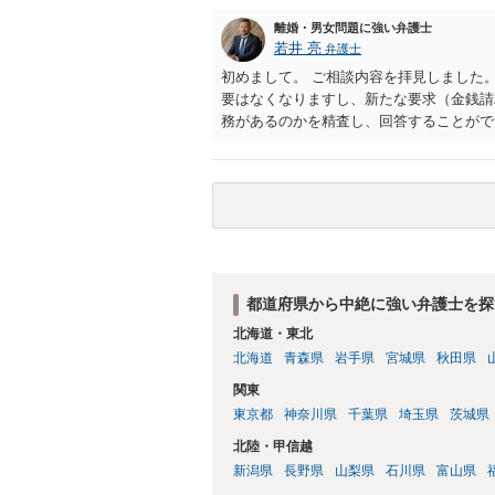
離婚・男女問題に強い弁護士
若井 亮
弁護士
初めまして。 ご相談内容を拝見しました
要はなくなりますし、新たな要求（金銭請
務があるのかを精査し、回答することがで
応していくことになります。 これ以上の
特に重要な点としては、合意事項以外には
り込んでおくことです。 お金を払うにし
ようにしてください。
都道府県から中絶に強い弁護士を探
北海道・東北
北海道
青森県
岩手県
宮城県
秋田県
関東
東京都
神奈川県
千葉県
埼玉県
茨城県
北陸・甲信越
新潟県
長野県
山梨県
石川県
富山県