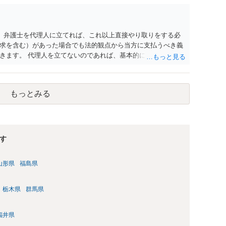
。 弁護士を代理人に立てれば、これ以上直接やり取りをする必
求を含む）があった場合でも法的観点から当方に支払うべき義
きます。 代理人を立てないのであれば、基本的にはご自身で対
要求を回避するためには、合意内容を書面しておくことです。
貸し借りが無いことを確認する条項（清算条項）をきちんと盛
ても、紛争が蒸し返されないよう、合意書を作成して取り交わす
もっとみる
す
山形県
福島県
栃木県
群馬県
福井県