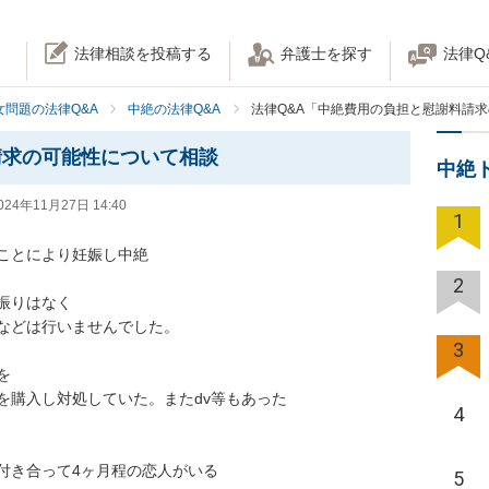
法律相談を投稿する
弁護士を探す
法律Q
女問題の法律Q&A
中絶の法律Q&A
法律Q&A「中絶費用の負担と慰謝料請
請求の可能性について相談
中絶
024年11月27日 14:40
1
ことにより妊娠し中絶

2
りはなく

などは行いませんでした。

3


購入し対処していた。またdv等もあった

4
き合って4ヶ月程の恋人がいる

5