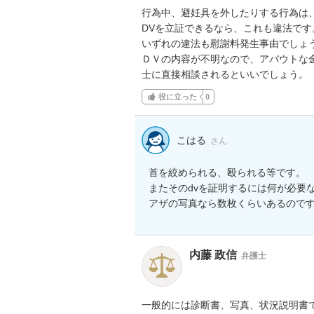
行為中、避妊具を外したりする行為は、
DVを立証できるなら、これも違法です。
いずれの違法も慰謝料発生事由でしょう
ＤＶの内容が不明なので、アバウトな金
士に直接相談されるといいでしょう。
役に立った
0
こはる
さん
首を絞められる、殴られる等です。

またそのdvを証明するには何が必要な
アザの写真なら数枚くらいあるので
内藤 政信
弁護士
一般的には診断書、写真、状況説明書で