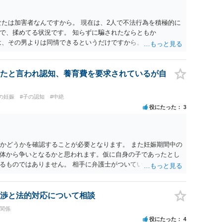
なたは加害者なんですから。 現在は、2人で不法行為を積極的に
で、揉めてる状況です。 知らずに騙されたならともか
は、その男よりは同情できるというだけですから。
たと言われ認知、養育費を要求されているが自
の妊娠
#子の認知
#中絶
役にたった
3
のかどうかを確認することが必要となります。 また妊娠期間中の
体から争いとなるかと思われます。仮に自身の子であったとし
るものではありません。 相手に弁護士がついているということ
て一度ご自身も個別に弁護士に相談をされたほうが良いでしょ
渉と法的対応について相談
族関係
役にたった
4