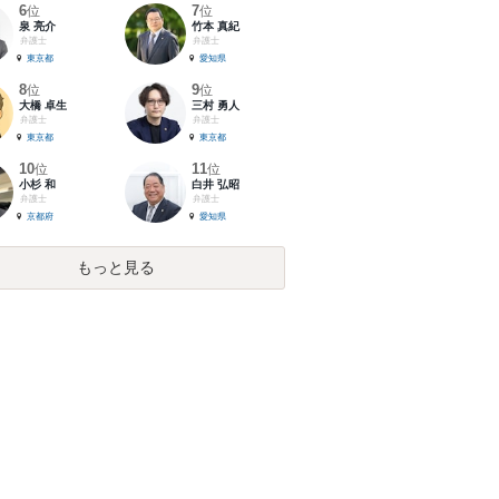
6
7
位
位
泉 亮介
竹本 真紀
弁護士
弁護士
東京都
愛知県
8
9
位
位
大橋 卓生
三村 勇人
弁護士
弁護士
東京都
東京都
10
11
位
位
小杉 和
白井 弘昭
弁護士
弁護士
京都府
愛知県
もっと見る