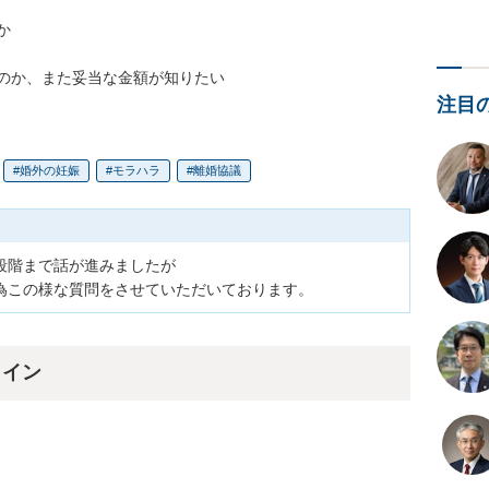


のか、また妥当な金額が知りたい
注目
婚外の妊娠
モラハラ
離婚協議
階まで話が進みましたが

為この様な質問をさせていただいております。
ライン