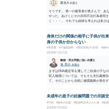
匿名A
弁護士
そうです。 第一の被害者が奥さんで、あ
やった、あげくにその共同不法行為者同士
く・・・。 それでも経緯を考えれば多少
身体だけの関係の相手に子供が出来
身の子供か分からない
#養育費
#不倫慰謝料
#異性関係(不貞等)
#婚外
2026年7月17日
離婚・男女問題に強い弁護士
泉 亮介
弁護士
まずはDNA鑑定等を通してご自身の子な
収入補償については、そもそも支払義務自
て、そのことから当然に補償義務が発生す
であれば、依頼をするかしないかは別とし
う。
未成年の息子の妊娠問題での示談交
#中絶
#婚外の妊娠
#慰謝料請求された側
#親
2026年7月10日