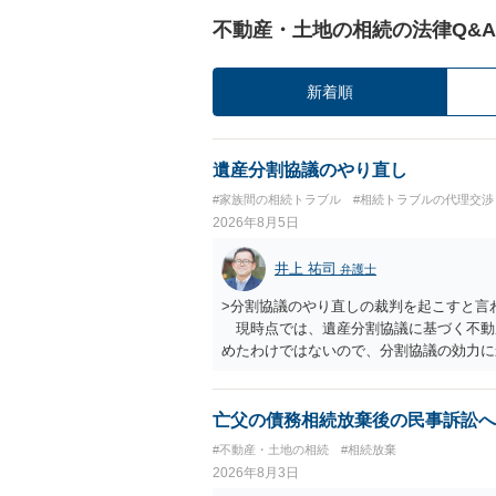
不動産・土地の相続の法律Q&A
新着順
遺産分割協議のやり直し
#家族間の相続トラブル
#相続トラブルの代理交渉
2026年8月5日
井上 祐司
弁護士
>分割協議のやり直しの裁判を起こすと言
現時点では、遺産分割協議に基づく不動
めたわけではないので、分割協議の効力
・御祖母様の認知能力に関する医師の意見
りますが、 ・伯母様自身が分割協議に加
益が誰にあったかの立証が困難であること
亡父の債務相続放棄後の民事訴訟へ
それほど高くない（立証のハードルは非常
#不動産・土地の相続
#相続放棄
2026年8月3日