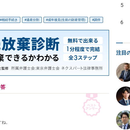
5
相続手続き
遺産分割
成年後見(生前の財産管理)
調停
6
注目
回答
ね。


