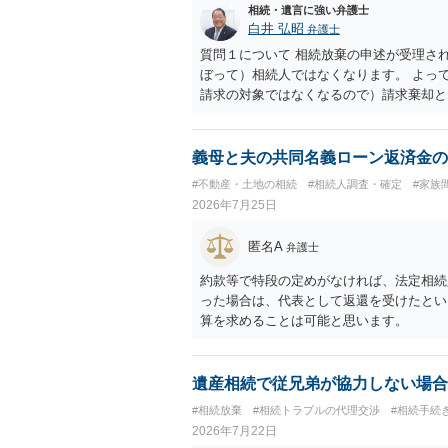
相続・遺言に強い弁護士
白井 弘昭
弁護士
質問１について 相続放棄の申述が受理さ
ぼって）相続人ではなくなります。 よっ
請求の対象ではなくなるので）請求棄却と
答弁書に添えて裁判所に提出してください
１回期日は出席する必要がありません。そ
す。 質問３について 弁護士ではないの
義母と夫の共同名義ローン返済金の
でに届けばよい）で十分です。 詳細は、
#不動産・土地の相続
#相続人調査・確定
#家族
考まで。
2026年7月25日
匿名A
弁護士
約款等で特段の定めがなければ、法定相続
った場合は、代表として返還を受けたとい
算を求めることは可能と思います。
遺産相続で従兄弟が協力しない場合
#相続放棄
#相続トラブルの代理交渉
#相続手続
2026年7月22日