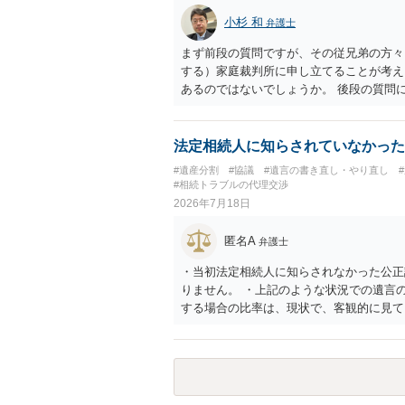
小杉 和
弁護士
まず前段の質問ですが、その従兄弟の方々
する）家庭裁判所に申し立てることが考え
あるのではないでしょうか。 後段の質問
ないので必要書類をてきぱきと揃える必要
法定相続人に知らされていなかった
#遺産分割
#協議
#遺言の書き直し・やり直し
#相続トラブルの代理交渉
2026年7月18日
匿名A
弁護士
・当初法定相続人に知らされなかった公正
りません。 ・上記のような状況での遺言
する場合の比率は、現状で、客観的に見て
すので、どこが妥当とは言えないです。客
ることはできますか。 →分割を拒否する
受取を指定されててもいらないと拒否する