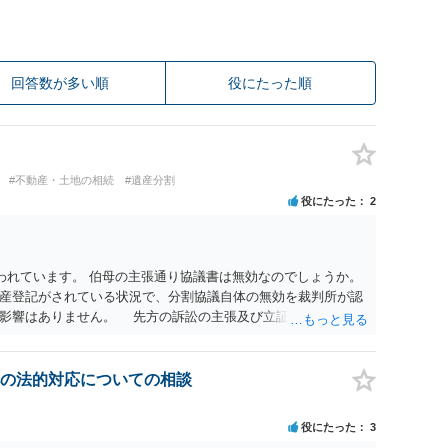
回答数が多い順
役にたった順
#不動産・土地の相続
#遺産分割
役にたった
2
われています。 伯母の主張通り協議書は無効なのでしょうか。
産登記がされている状況で、分割協議自体の無効を裁判所が認
に影響はありません。 先方の訴訟の主張及び立証次第ですが、
書、筆跡鑑定 が提出されればその効力が否定される可能性はあ
わっていること ・御祖母様の意に反する遺産分割協議を行う実
 からすると、実際に遺産分割協議の効力が否定される可能性は
の法的対応についての相談
に高い）ということが言えると思います。
役にたった
3