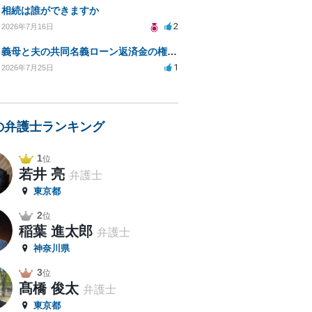
相続は誰ができますか
2
2026年7月16日
義母と夫の共同名義ローン返済金の権利について知りたい
1
2026年7月25日
の弁護士ランキング
1
位
若井 亮
弁護士
東京都
2
位
稲葉 進太郎
弁護士
神奈川県
3
位
髙橋 俊太
弁護士
東京都