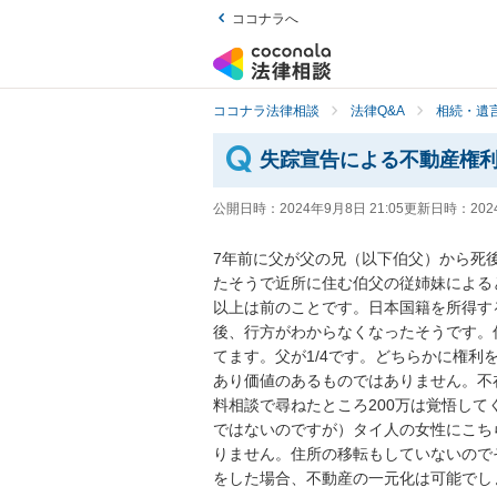
ココナラへ
ココナラ法律相談
法律Q&A
相続・遺言
失踪宣告による不動産権
公開日時：
2024年9月8日 21:05
更新日時：
202
7年前に父が父の兄（以下伯父）から死
たそうで近所に住む伯父の従姉妹による
以上は前のことです。日本国籍を所得す
後、行方がわからなくなったそうです。
てます。父が1/4です。どちらかに権
あり価値のあるものではありません。不
料相談で尋ねたところ200万は覚悟して
ではないのですが）タイ人の女性にこち
りません。住所の移転もしていないので
をした場合、不動産の一元化は可能でし