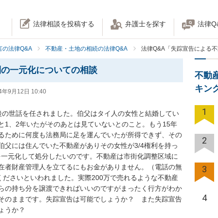
法律相談を投稿する
弁護士を探す
法律Q
の法律Q&A
不動産・土地の相続の法律Q&A
法律Q&A「失踪宣告による
利の一元化についての相談
不動
キン
4年9月12日 10:40
1
後の世話を任されました。伯父はタイ人の女性と結婚してい
と1、2年いたがそのあとは見ていないとのこと。もう15年
るために何度も法務局に足を運んでいたが所得できず、その
2
伯父には住んでいた不動産がありその女性が3/4権利を持っ
利を一元化して処分したいのです。不動産は市街化調整区域に
在者財産管理人を立てるにもお金がありません。（電話の無
3
くださいといわれました。実際200万で売れるような不動産
らの持ち分を譲渡できればいいのですがまったく行方がわか
4
そのままです。失踪宣告は可能でしょうか？　また失踪宣告
ょうか？