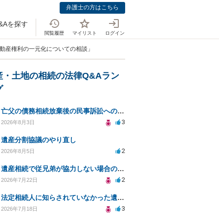
弁護士の方はこちら
&Aを探す
閲覧履歴
マイリスト
ログイン
不動産権利の一元化についての相談」
産・土地の相続の法律Q&Aラン
グ
亡父の債務相続放棄後の民事訴訟への法的対応についての相談
3
2026年8月3日
遺産分割協議のやり直し
2
2026年8月5日
遺産相続で従兄弟が協力しない場合の対処法は？
2
2026年7月22日
法定相続人に知らされていなかった遺言と遺産分割
3
2026年7月18日