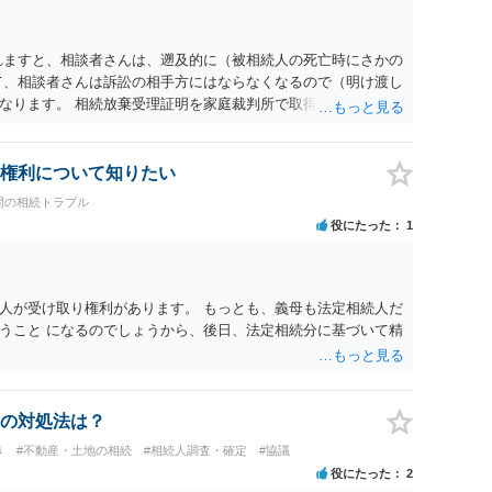
れますと、相談者さんは、遡及的に（被相続人の死亡時にさかの
て、相談者さんは訴訟の相手方にはならなくなるので（明け渡し
なります。 相続放棄受理証明を家庭裁判所で取得し、コピーを
。 質問２について 請求棄却を求める答弁書を提出すれば、第
の日は差支え（用事があり出席できない）との記載で十分で
で、ｍｉｎｔｓでの提出の必要は無いと思います。郵送（期限ま
権利について知りたい
書面記載の裁判所書記官にお問い合わせください。 以上、ご参
間の相続トラブル
役にたった
1
人が受け取り権利があります。 もっとも、義母も法定相続人だ
うこと になるのでしょうから、後日、法定相続分に基づいて精
の対処法は？
き
#不動産・土地の相続
#相続人調査・確定
#協議
役にたった
2