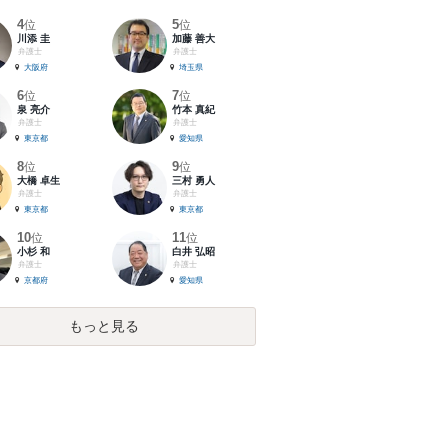
4
5
位
位
川添 圭
加藤 善大
弁護士
弁護士
大阪府
埼玉県
6
7
位
位
泉 亮介
竹本 真紀
弁護士
弁護士
東京都
愛知県
8
9
位
位
大橋 卓生
三村 勇人
弁護士
弁護士
東京都
東京都
10
11
位
位
小杉 和
白井 弘昭
弁護士
弁護士
京都府
愛知県
もっと見る