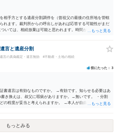
を相手方とする遺産分割調停を（曾祖父の最後の住所地を管轄
られます。裁判所からの呼出しがあれば応答する可能性がまだ
については、相続放棄は可能と思われます。時間が思った以上に
があります。その点是非御注意ください。
遺言と遺産分割
#遺言の真偽鑑定・遺言無効
#不動産・土地の相続
役にたった
3
証書遺言は有効なものですか。 →有効です。知らせる必要はあ
の書き換えは、叔父に瑕疵がありますか。→無いです。 ・分割
どの程度が妥当と考えられますか。 →本人が自由に決められま
観的な基準もありません。 ・できれば穏やかに、分割を拒否す
ということは、遺産はいらないということでしょうか。遺言で、
ことはできます。理由を説明する必要はありません。
もっとみる