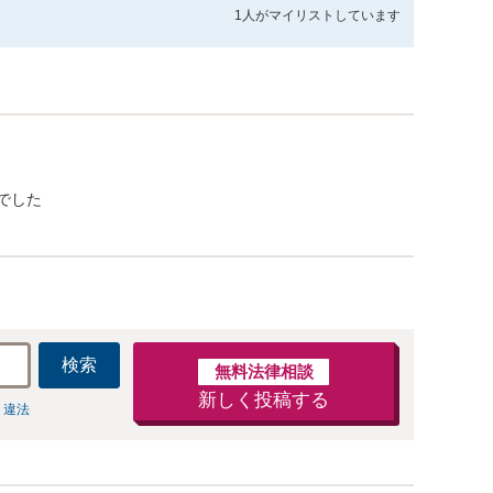
1人が
マイリストしています
でした
検索
無料法律相談
新しく投稿する
 違法