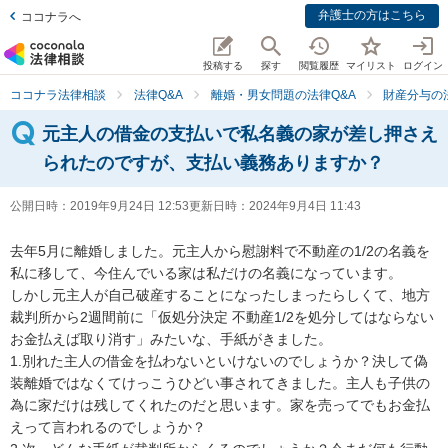
弁護士の方はこちら
ココナラへ
投稿する
探す
閲覧履歴
マイリスト
ログイン
ココナラ法律相談
法律Q&A
離婚・男女問題の法律Q&A
財産分与の
元主人の借金の支払いで私名義の家が差し押さえ
られたのですが、支払い義務ありますか？
公開日時：
2019年9月24日 12:53
更新日時：
2024年9月4日 11:43
去年5月に離婚しました。元主人から慰謝料で不動産の1/2の名義を
私に移して、今住んでいる家は私だけの名義になっています。

しかし元主人が自己破産することになったしまったらしくて、地方
裁判所から2週間前に「仮処分決定 不動産1/2を処分してはならない 
お金払えば取り消す」みたいな、手紙がきました。

1.別れた主人の借金を払わないといけないのでしょうか？決して偽
装離婚ではなくてけっこうひどい事されてきました。主人も子供の
為に家だけは残してくれたのだと思います。家を売ってでもお金払
えって言われるのでしょうか？
