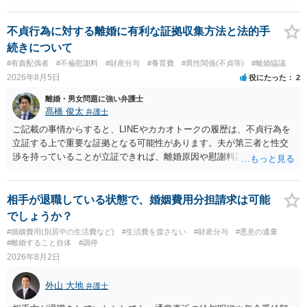
認識で合ってはいます。 なお、逆に１/２しか権利がないため、自宅を
完全に所有する場合は、他の相続人に対して自宅の評価額の１/２の代
償金の支払いが必要になります。
不貞行為に対する離婚に有利な証拠収集方法と法的手
続きについて
#有責配偶者
#不倫慰謝料
#財産分与
#養育費
#異性関係(不貞等)
#離婚協議
2026年8月5日
役にたった
2
離婚・男女問題に強い弁護士
髙橋 俊太
弁護士
ご記載の事情からすると、LINEやカカオトークの履歴は、不貞行為を
立証する上で重要な証拠となる可能性があります。夫が第三者と性交
渉を持っていることが立証できれば、離婚原因や慰謝料請求を検討す
る上で重要な事情となります。特に、数年間にわたって特定の相手と
性的関係を継続しているのであれば、その期間や回数が分かる資料は
できるだけ保存しておくことをお勧めいたします。 他方、「夫に不貞
相手が退職している状態で、婚姻費用分担請求は可能
がある＝財産分与でも多くもらえる」「当然に親権を取得できる」と
でしょうか？
いう関係にはありません。まず、財産分与は、基本的には夫婦が婚姻
#婚姻費用(別居中の生活費など)
#生活費を渡さない
#財産分与
#悪意の遺棄
中に形成した財産を清算する制度ですので、不貞行為の有無とは別
#離婚すること自体
#調停
に、預貯金、不動産、保険、退職金等の資料を確保しておくことが重
2026年8月2日
要です。また、子の親権については、夫婦間の責任問題とは別に、
「どのような形がお子様の利益になるか」という観点です。そのた
外山 大地
弁護士
め、未就学のお子様について貴方が主として養育しているのであれ