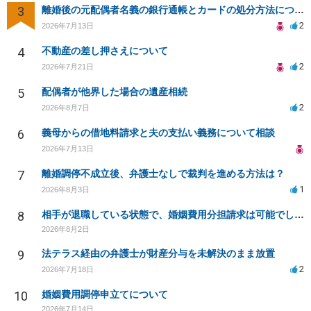
3
離婚後の元配偶者名義の銀行通帳とカードの処分方法について
2
2026年7月13日
4
不動産の差し押さえについて
2
2026年7月21日
5
配偶者が他界した場合の遺産相続
2
2026年8月7日
6
義母からの借地料請求と夫の支払い義務について相談
2026年7月13日
7
離婚調停不成立後、弁護士なしで裁判を進める方法は？
1
2026年8月3日
8
相手が退職している状態で、婚姻費用分担請求は可能でしょうか？
2026年8月2日
9
法テラス経由の弁護士が財産分与を未解決のまま放置
2
2026年7月18日
10
婚姻費用調停申立てについて
2026年7月14日