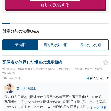
新しく投稿する
財産分与の法律Q&A
新着順
回答数が多い順
役にたった順
配偶者が他界した場合の遺産相続
#財産分与
#婚姻費用(別居中の生活費など)
#離婚すること自体
#調停
#裁判
#親族関係
2026年8月7日
役にたった
2
倉田 勲
弁護士
仮に何も手続き（配偶者から長男へ名義変更や遺言書作成）をせず、
配偶者が亡くなった場合は配偶者名義の資産1/2は妻（私）という認識
で合っていますでしょうか。 →ご相談内容を拝見する限りでは、その