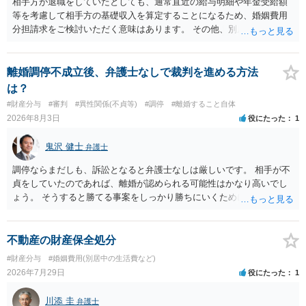
ば、保育園等への送迎、食事・入浴・寝かしつけ等の日常的な育児、
相手方が退職をしていたとしても、通常直近の給与明細や年金受給額
通院や予防接種への対応、保育園との連絡、夫婦それぞれの勤務状
等を考慮して相手方の基礎収入を算定することになるため、婚姻費用
況、別居後にどのような養育環境を用意できるかといった、これまで
分担請求をご検討いただく意味はあります。 その他、別居の経緯、質
の監護実績や今後の生活状況について整理しておくとよいでしょう。
問者様の年収、監護されているお子様がいるかといった事情をふまえ
養育費については、離婚後も父母双方がそれぞれの収入に応じて負担
て、ご検討いただくのが良いかと思います。
するのが原則となります。
離婚調停不成立後、弁護士なしで裁判を進める方法
は？
#財産分与
#審判
#異性関係(不貞等)
#調停
#離婚すること自体
2026年8月3日
役にたった
1
鬼沢 健士
弁護士
調停ならまだしも、訴訟となると弁護士なしは厳しいです。 相手が不
貞をしていたのであれば、離婚が認められる可能性はかなり高いでし
ょう。 そうすると勝てる事案をしっかり勝ちにいくためにも弁護士委
任を強くおすすめします。
不動産の財産保全処分
#財産分与
#婚姻費用(別居中の生活費など)
2026年7月29日
役にたった
1
川添 圭
弁護士