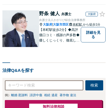
野条 健人
弁護士
大阪府
弁護士法人かがりび綜合法律事務所
大阪府
大阪市西区
本町駅
から徒歩1分
|
【本町駅徒歩2分】◆高評
詳細を見
価口コミ・感謝の声多数◆
る
優しくじっくり、徹底して
結果にこだわります。依頼
者さまの「かがりび」とし
て、最後まで毅然と対応し
ていきます！「女性に寄り
添う豊富な相談実績」その
法律Q&Aを探す
方の人生の再出発を全力で
応援いたします【休日・夜
間相談可】
検索
例）
離婚 慰謝料
誹謗中傷
相続 遺産
著作物 違法
無料法律相談