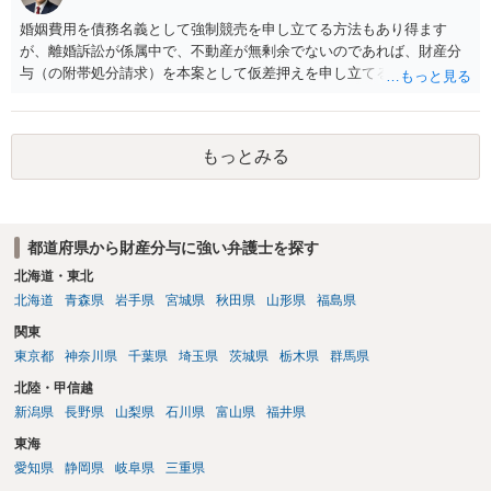
婚姻費用を債務名義として強制競売を申し立てる方法もあり得ます
が、離婚訴訟が係属中で、不動産が無剰余でないのであれば、財産分
与（の附帯処分請求）を本案として仮差押えを申し立てる（法的には
審判前保全処分の扱いになるので管轄は家庭裁判所）という方法も考
えられます。弁護士へ依頼しているのであれば、担当弁護士とよく相
談してください。
もっとみる
都道府県から財産分与に強い弁護士を探す
北海道・東北
北海道
青森県
岩手県
宮城県
秋田県
山形県
福島県
関東
東京都
神奈川県
千葉県
埼玉県
茨城県
栃木県
群馬県
北陸・甲信越
新潟県
長野県
山梨県
石川県
富山県
福井県
東海
愛知県
静岡県
岐阜県
三重県