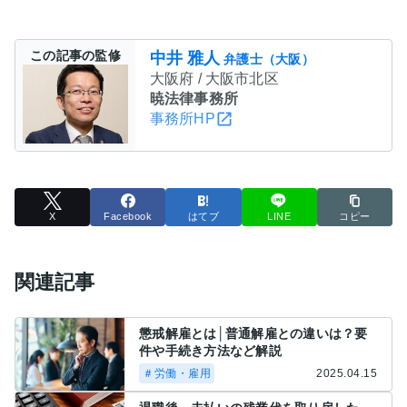
この記事の監修
中井 雅人
弁護士（大阪）
大阪府 / 大阪市北区
暁法律事務所
事務所HP
X
Facebook
はてブ
LINE
コピー
関連記事
懲戒解雇とは│普通解雇との違いは？要
件や手続き方法など解説
＃労働・雇用
2025.04.15