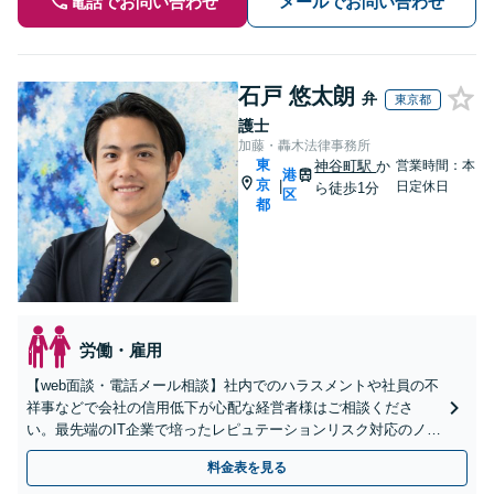
電話でお問い合わせ
メールでお問い合わせ
石戸 悠太朗
弁
東京都
護士
加藤・轟木法律事務所
東
神谷町駅
か
営業時間：本
港
京
|
日定休日
ら徒歩1分
区
都
労働・雇用
【web面談・電話メール相談】社内でのハラスメントや社員の不
祥事などで会社の信用低下が心配な経営者様はご相談くださ
い。最先端のIT企業で培ったレピュテーションリスク対応のノウ
ハウを活用し、迅速かつ的確に事態を収拾いたします。【初回
料金表を見る
相談無料】