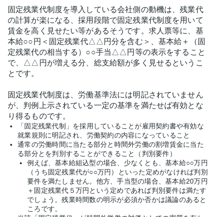
固定残業代制度を導入している会社側の動機は、残業代
の計算が楽になる、採用段階で固定残業代制度を用いて
賃金を高く見せたい等があるそうです。求人票等に、基
本給○○円＜固定残業代△△円分を含む＞、基本給＋（固
定残業代の相当する）○○手当△△円等の表示をすること
で、△△円が増える分、総支給額が多く見せるというこ
とです。
固定残業代制度は、労働基準法には明記されていません
が、判例上示されている一定の基準を満たせば有効とな
り得るものです。
「固定残業代制」を採用していることが雇用契約書や有効な
就業規則に明記され、労働契約の内容になっていること
通常の労働時間に当たる部分と時間外労働の割増賃金に当た
る部分とを判別することができること（判別要件）
例えば、基本給組込型の場合、少なくとも、基本給○○万円
（うち固定残業代が○○万円）といった定めがなければ判別
要件を満たしません。他方、手当型の場合、基本給20万円
＋固定残業代５万円という定めであれば判別要件は満たす
でしょう。残業時間数の明示が必須か否かは議論のあると
ころです。