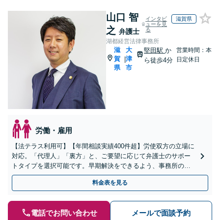
山口 智
インタビ
滋賀県
ューを見
之
る
弁護士
湖都経営法律事務所
滋
大
堅田駅
か
営業時間：本
賀
津
|
日定休日
ら徒歩4分
県
市
労働・雇用
【法テラス利用可】【年間相談実績400件超】労使双方の立場に
対応。「代理人」「裏方」と、ご要望に応じて弁護士のサポー
トタイプを選択可能です。早期解決をできるよう、事務所の知
見を活かしアドバイスいたします【堅田駅4分】【無料駐車場あ
料金表を見る
り】
電話でお問い合わせ
メールで面談予約