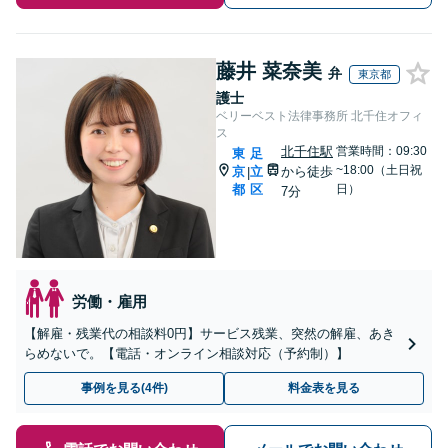
藤井 菜奈美
弁
東京都
護士
ベリーベスト法律事務所 北千住オフィ
ス
北千住駅
営業時間：09:30
東
足
~18:00（土日祝
京
立
から徒歩
|
都
区
日）
7分
労働・雇用
【解雇・残業代の相談料0円】サービス残業、突然の解雇、あき
らめないで。【電話・オンライン相談対応（予約制）】
事例を見る(4件)
料金表を見る