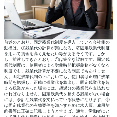
前述のとおり、固定残業代制度を導入している会社側の
動機は、①残業代の計算が楽になる、②固定残業代制度
を用いて賃金を高く見せたい等があるそうです。しか
し、前述してきたとおり、①は完全な誤解です。固定残
業代制度は、使用者による労働時間把握義務がなくなる
制度でも、残業代計算が不要になる制度でもありませ
ん。固定残業代制の下においても、使用者は正確に残業
時間を把握し、正確に残業代を算出し、固定残業代を超
える残業があった場合には、超過分の残業代を支払わな
ければなりません。固定残業代を超える残業がない場合
には、余計な残業代を支払っている状態になります。②
は固定残業代の有効要件を満たすために求人票、雇用契
約書等に正確に記載しようとすえば、通常、労働者にと
って魅力的な待遇には見えません。それゆえ、会社が固