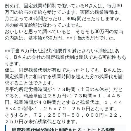
例えば、固定残業時間制で働いているBさんは、毎月30
万円の給与の支給を受けています。実際の残業時間は、
月によって30時間だったり、40時間だったりしますが、
月の給与支給額は変わっていません。
おかしいと思って調べていると、そもそも30万円の給与
の内訳は、基本給が30万円、○○手当が5万円でした。
○○手当５万円が上記対価要件を満たさない可能性はあ
り、Bさんの会社の固定残業代制は違法である可能性もあ
ります。
仮に、固定残業代制が有効であったとしても、Bさんは、
固定残業代に相当する残業時間を超えた分の残業代を請
求することはできます。
月平均所定労働時間が１７３時間（土日のみ休み）だと
すると、時給単価は２５万円÷１７３時間＝１，４４５
円、残業時間が４０時間だとすると残業代は、１，４４
５×４０時間×１．２５＝７２，２５０円となります。
そうすると、７２，２５０円－５０，０００円＝２２，
２５０円が未払残業代となります。
固定残業代制が無効と判断されることによる影響