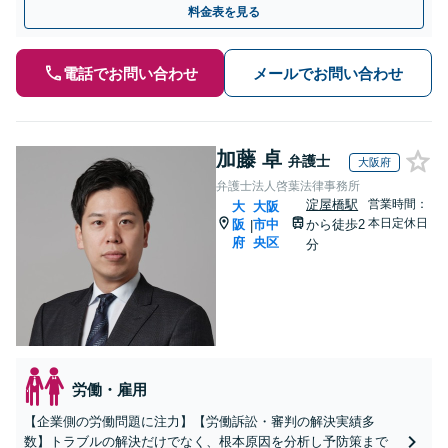
料金表を見る
に対応】
電話でお問い合わせ
メールでお問い合わせ
加藤 卓
弁護士
大阪府
弁護士法人啓葉法律事務所
淀屋橋駅
営業時間：
大
大阪
本日定休日
阪
市中
から徒歩2
|
府
央区
分
労働・雇用
【企業側の労働問題に注力】【労働訴訟・審判の解決実績多
数】トラブルの解決だけでなく、根本原因を分析し予防策まで