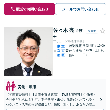
電話でお問い合わせ
メールでお問い合わせ
佐々木 亮
弁護
東京都
士
フリューゲル法律事務所
後楽園駅
営業時間：10:00
東
文
~19:00（土日祝
京
京
から徒歩
|
都
区
日）
8分
労働・雇用
【初回面談無料】【弁護士直通電話】【WEB面談可】労働者・
会社側どちらにも対応。不当解雇・未払い残業代・パワハラ・
セクハラ・労災の損害賠償など、幅広く対応し、あなたの安心
できるパートナーとして迅速サポート【休日・夜間・当日相談