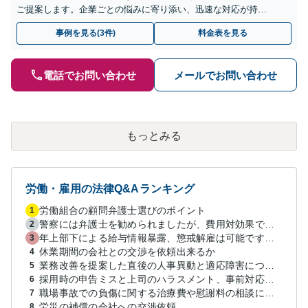
ご提案します。企業ごとの悩みに寄り添い、迅速な対応が持ち
味です。M&AやIPOの労務デューデリジェンスにも対応可能で
事例を見る(3件)
料金表を見る
す。
電話でお問い合わせ
メールでお問い合わせ
もっとみる
労働・雇用の法律Q&Aランキング
労働組合の顧問弁護士選びのポイント
1
警察には弁護士を勧められましたが、費用対効果で依頼をすることを躊躇しています。
2
年上部下による給与情報暴露、懲戒解雇は可能ですか？
3
休業期間の会社との交渉を依頼出来るか
4
業務改善を提案した直後の人事異動と適応障害について、法的に問題があるか相談したいです。
5
採用時の申告ミスと上司のハラスメント、事前対応は？
6
職場事故での負傷に関する治療費や慰謝料の相談について
7
労災の補償の会社への交渉依頼
8