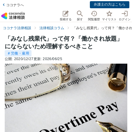
弁護士の方はこちら
ココナラへ
投稿する
探す
閲覧履歴
マイリスト
ログイン
ココナラ法律相談
法律相談コラム
「みなし残業代」って何？「働かさ
「みなし残業代」って何？「働かされ放題」
にならないため理解するべきこと
＃労働・雇用
公開:
2020/12/27
更新:
2026/06/25