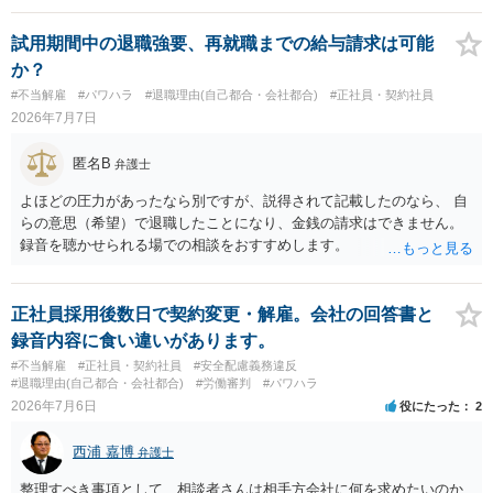
くしている場合があります。被告がこれ以上ありませんと言えば終わ
るかと思います。ご参考にしてください。
試用期間中の退職強要、再就職までの給与請求は可能
か？
#不当解雇
#パワハラ
#退職理由(自己都合・会社都合)
#正社員・契約社員
2026年7月7日
匿名B
弁護士
よほどの圧力があったなら別ですが、説得されて記載したのなら、 自
らの意思（希望）で退職したことになり、金銭の請求はできません。
録音を聴かせられる場での相談をおすすめします。
正社員採用後数日で契約変更・解雇。会社の回答書と
録音内容に食い違いがあります。
#不当解雇
#正社員・契約社員
#安全配慮義務違反
#退職理由(自己都合・会社都合)
#労働審判
#パワハラ
2026年7月6日
役にたった
2
西浦 嘉博
弁護士
整理すべき事項として、相談者さんは相手方会社に何を求めたいのか