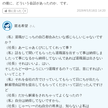
の後に、どういう会話があったのか、です。
2026年5月18日 14:20
役に立った
0
匿名希望
さん
（私）退職がこっちの自己都合みたいな感じらしいじゃないです
か？

（社長）あーじゃあくびにしてくれって事？

（私）話をして聞いてもらったら退職届を出すって事は納得しま
したって事になるから納得してないんであれば退職届は出さない

（社長）それはいいよ。はい。

そしたらどーゆーふうにいつ退職するの？って話。首にすればい
いってこと？

（私）それを会社の方でけっていしてもらって日にちが出たら

解雇理由証明を提出してもらってくださいって話だったんですけ
ど

（社長）だから解雇をされちゃってよくなったの？

（私）自分は納得してないですから。

（社長）じゃーいーのね自分の将来は、知らないよ私は
