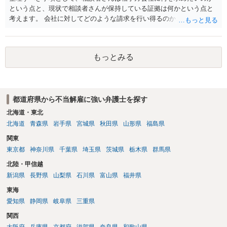
という点と、現状で相談者さんが保持している証拠は何かという点と
考えます。 会社に対してどのような請求を行い得るのか、また、どう
いった証拠を確保できているのかを精査・検討する為、最寄りの法律
事務所での相談を検討いただければと思われます。 上記、ご参考くだ
さい。
もっとみる
都道府県から不当解雇に強い弁護士を探す
北海道・東北
北海道
青森県
岩手県
宮城県
秋田県
山形県
福島県
関東
東京都
神奈川県
千葉県
埼玉県
茨城県
栃木県
群馬県
北陸・甲信越
新潟県
長野県
山梨県
石川県
富山県
福井県
東海
愛知県
静岡県
岐阜県
三重県
関西