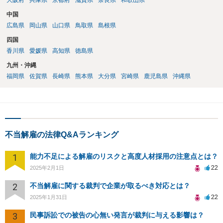
大阪府
兵庫県
京都府
滋賀県
奈良県
和歌山県
中国
広島県
岡山県
山口県
鳥取県
島根県
四国
香川県
愛媛県
高知県
徳島県
九州・沖縄
福岡県
佐賀県
長崎県
熊本県
大分県
宮崎県
鹿児島県
沖縄県
不当解雇の法律Q&Aランキング
1
能力不足による解雇のリスクと高度人材採用の注意点とは？
22
2025年2月1日
2
不当解雇に関する裁判で企業が取るべき対応とは？
22
2025年1月31日
3
民事訴訟での被告の心無い発言が裁判に与える影響は？