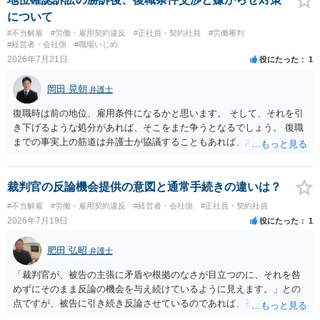
について
#不当解雇
#労働・雇用契約違反
#正社員・契約社員
#労働審判
#経営者・会社側
#職場いじめ
2026年7月21日
役にたった
1
岡田 晃朝
弁護士
復職時は前の地位、雇用条件になるかと思います。 そして、それを引
き下げるような処分があれば、そこをまた争うとなるでしょう。 復職
までの事実上の筋道は弁護士が協議することもあれば、あなたがご自
身で協議することもあります。 たいていは、訴訟判決までの依頼でし
ょうから、別途費用が発生することもありますが、出勤日時の設定く
らいならサービスでしてくれるかもしれません。
裁判官の反論機会提供の意図と通常手続きの違いは？
#不当解雇
#労働・雇用契約違反
#経営者・会社側
#正社員・契約社員
2026年7月19日
役にたった
1
肥田 弘昭
弁護士
「裁判官が、被告の主張に矛盾や根拠のなさが目立つのに、それを咎
めずにそのまま反論の機会を与え続けているように見えます。」との
点ですが、被告に引き続き反論させているのであれば、被告の主張が
不十分な点が裁判官からしてもあるからかと思います。手続保障を尽