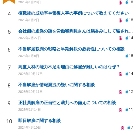
18
2025年1月29日
4
復職後の成功率や報復人事の事例について教えてください
18
2025年1月2日
5
会社側の虚偽の話を労働審判員さんは鵜呑みにして騙されてしまいました。
14
2022年7月27日
6
不当解雇裁判の戦略と早期解決の必要性についての相談
18
2026年1月8日
7
高度人材の能力不足を理由に解雇が難しいのはなぜ？
14
2025年10月17日
8
不当解雇か情報漏洩の疑いに関する相談
12
2025年10月11日
9
正社員解雇の正当性と裁判への備えについての相談
11
2025年1月14日
10
即日解雇に関する相談
7
2024年4月10日