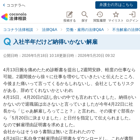
弁護士の方はこちら
ココナラへ
投稿する
探す
閲覧履歴
マイリスト
ログイン
ココナラ法律相談
法律Q&A
労働・雇用の法律Q&A
不当解雇の法律Q
入社半年だけど納得いかない解雇
公開日時：
2026年5月18日 10:18
更新日時：
2026年5月20日 09:32
4月13日腕を痛めたため診断書を提出し2週間安静、軽度の仕事なら
可能。2週間後から徐々に仕事を増やしていきたいと伝えたところ、
今後また痛いって言ってくるかもしれないし、会社としてもリスク
がある、辞めてくれないかといわれ

4月15日、4月20日の話し合いの中でも言われていました。納得がい
かないので退職届は出さないと言っていましたが今年4月22日に社
長から「じゃあ解雇しろってこと？」と言われ、その後すぐ部長か
ら「5月20日に決まりました」と日付を指定して伝えられました。

なので解雇理由証明書を求めました。

会社からはそうゆう書類は無いと言われたので

4月24日に私自身で解雇理由証明書をダウンロードし、これが書類