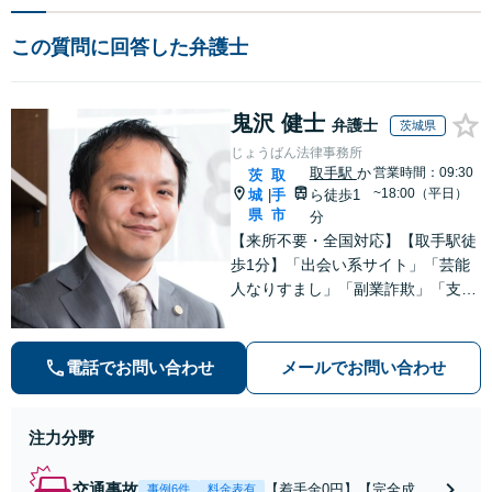
この質問に回答した弁護士
鬼沢 健士
弁護士
茨城県
じょうばん法律事務所
取手駅
か
営業時間：09:30
茨
取
~18:00（平日）
城
手
ら徒歩1
|
県
市
分
【来所不要・全国対応】【取手駅徒
歩1分】「出会い系サイト」「芸能
人なりすまし」「副業詐欺」「支援
金詐欺」このような詐欺被害のご相
談は私にお任せください！労働問題
は不当解雇・雇い止め・残業代未払
電話でお問い合わせ
メールでお問い合わせ
いの相談【完全成功報酬制】【相談
料着手金0円】
注力分野
交通事故
【着手金0円】【完全成功
事例6件
料金表有