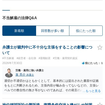
不当解雇の法律Q&A
新着順
回答数が多い順
役にたった順
弁護士が裁判中に不十分な主張をすることの影響につ
いて
#不当解雇
#経営者・会社側
#退職勧奨
#労働・雇用契約違反
2026年7月30日
役にたった
1
労働・雇用に強い弁護士
泉 亮介
弁護士
適切か不適切かはともかくとして、基本的には提出された書面や証拠
をもとに判断されるため、主張内容が噛み合ってないなどの、主張レ
ベルでの整合性の無さ等がないのであれば、その発言のみで大きく不
利になるということはないように思われます。
地位確認訴訟の勝訴後、復職条件交渉と嫌がらせ対策