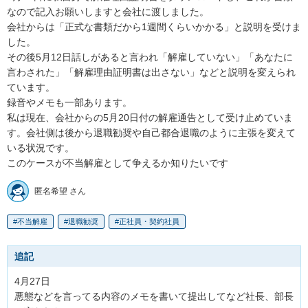
なので記入お願いしますと会社に渡しました。

会社からは「正式な書類だから1週間くらいかかる」と説明を受けま
した。

その後5月12日話しがあると言われ「解雇していない」「あなたに
言わされた」「解雇理由証明書は出さない」などと説明を変えられ
ています。

録音やメモも一部あります。

私は現在、会社からの5月20日付の解雇通告として受け止めていま
す。会社側は後から退職勧奨や自己都合退職のように主張を変えて
いる状況です。

このケースが不当解雇として争えるか知りたいです
匿名希望 さん
不当解雇
退職勧奨
正社員・契約社員
追記
4月27日

悪態などを言ってる内容のメモを書いて提出してなど社長、部長