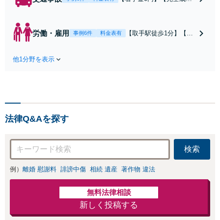
報酬制】【取手駅1分】死
亡事故・重度後遺障害に実
績多数あり！3カ月以内ス
労働・雇用
【取手駅徒歩1分】【オ
事例6件
料金表有
ピード解決／示談金0円→5
ンライン相談可】【労
00万円の事例も「死亡事故
働問題の多彩な解決方
の慰謝料請求は遺族の正当
他1分野を表示
法をご提案】「会社と
な権利です」【24時間予約
争うのは気が引ける」
受付】【休日・電話相談
「残業代不払いは何が
可】【全国出張対応】
証拠になるの？」ご相
談で悩みを解消！使用
期間中の解雇も解決金
法律Q&Aを探す
あり／コロナ関係の解
雇・残業代未払いも対
応可【相談無料】
検索
例）
離婚 慰謝料
誹謗中傷
相続 遺産
著作物 違法
無料法律相談
新しく投稿する