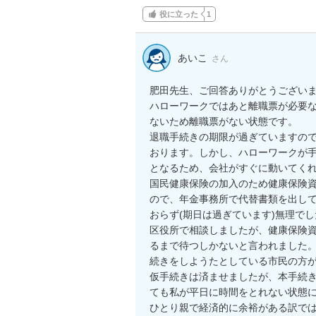
役に立った
1
あいこ
さん
肥田先生、ご回答ありがとうございま
ハローワークではあと離職票が必要
ないため離職票がない状態です。

退職手続きの期限が過ぎていますの
おります。しかし、ハローワークが手
となるため、会社がすぐに動いてくれ
国民健康保険の加入のため健康保険
ので、年金事務所で代替書類を出し
おらず(期日は過ぎています)無理でし
区役所で相談しましたが、健康保険
るまで待つしかないと言われました
続きをしようたとしている市民の方が
仮手続きは済ませましたが、本手続き
ても私が平日に時間をとれない状態に
ひとり親で経済的に余裕がある訳では