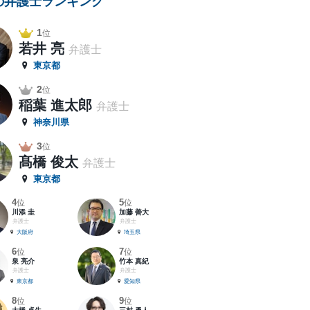
の弁護士ランキング
1
位
若井 亮
弁護士
東京都
2
位
稲葉 進太郎
弁護士
神奈川県
3
位
髙橋 俊太
弁護士
東京都
4
5
位
位
川添 圭
加藤 善大
弁護士
弁護士
大阪府
埼玉県
6
7
位
位
泉 亮介
竹本 真紀
弁護士
弁護士
東京都
愛知県
8
9
位
位