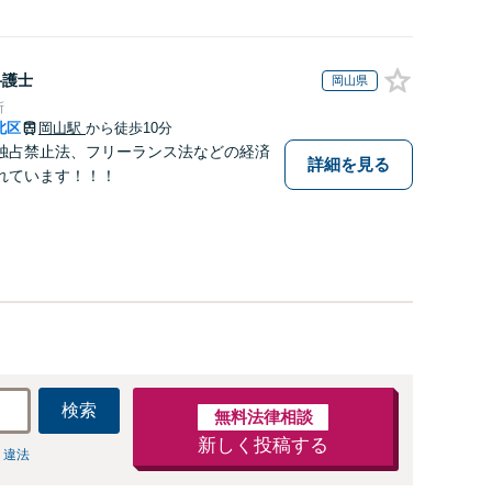
弁護士
岡山県
所
北区
岡山駅
から徒歩10分
独占禁止法、フリーランス法などの経済
詳細を見る
れています！！！
検索
無料法律相談
新しく投稿する
 違法