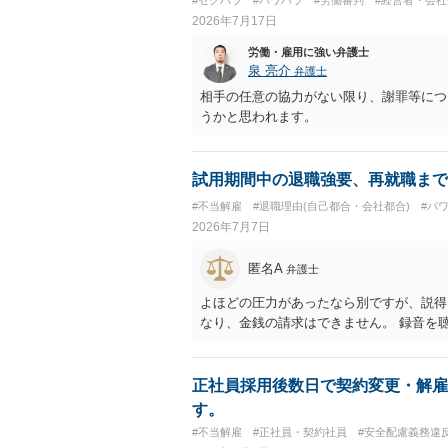
2026年7月17日
労働・雇用に強い弁護士
泉 亮介
弁護士
相手の任意の協力がない限り、謝罪等につ
うかと思われます。
試用期間中の退職強要、再就職まで
#不当解雇
#退職理由(自己都合・会社都合)
#パ
2026年7月7日
匿名A
弁護士
よほどの圧力があったなら別ですが、説得
なり、金銭の請求はできません。 録音を
正社員採用後数日で契約変更・解雇
す。
#不当解雇
#正社員・契約社員
#安全配慮義務違