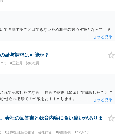
いて強制することはできないため相手の対応次第となってしま
の給与請求は可能か？
ワハラ
#正社員・契約社員
されて記載したのなら、 自らの意思（希望）で退職したことに
聴かせられる場での相談をおすすめします。
。会社の回答書と録音内容に食い違いがありま
反
#退職理由(自己都合・会社都合)
#労働審判
#パワハラ