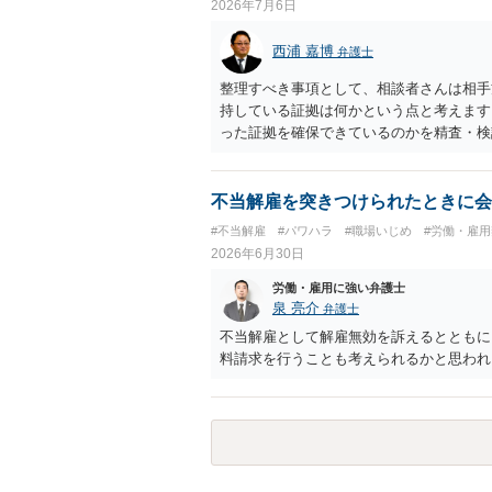
2026年7月6日
西浦 嘉博
弁護士
整理すべき事項として、相談者さんは相手
持している証拠は何かという点と考えます
った証拠を確保できているのかを精査・検
思われます。 上記、ご参考ください。
不当解雇を突きつけられたときに会
#不当解雇
#パワハラ
#職場いじめ
#労働・雇
2026年6月30日
労働・雇用に強い弁護士
泉 亮介
弁護士
不当解雇として解雇無効を訴えるとともに
料請求を行うことも考えられるかと思われ