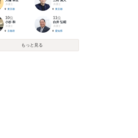
大橋 卓生
三村 勇人
弁護士
弁護士
東京都
東京都
10
11
位
位
小杉 和
白井 弘昭
弁護士
弁護士
京都府
愛知県
もっと見る