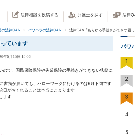
法律相談を投稿する
弁護士を探す
法律Q
の法律Q&A
パワハラの法律Q&A
法律Q&A「あらゆる手続きができず困
困っています
パワ
26年5月15日 15:06
1
いので、国民保険保険や失業保険の手続きができない状態に
2
に書類が届いても、ハローワークに行けるのは6月下旬です

給日がおくれることは本当にこまります

3
します
4
5