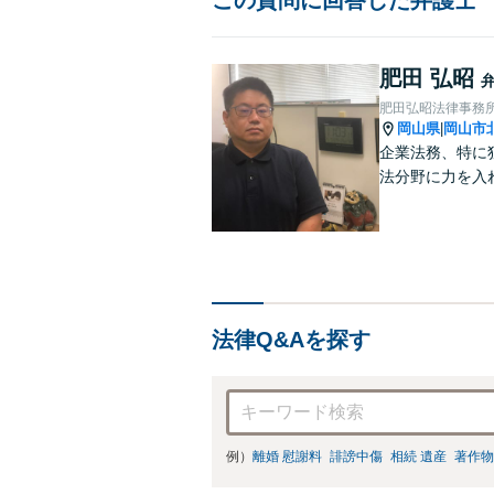
肥田 弘昭
肥田弘昭法律事務
岡山県
岡山市
|
企業法務、特に
法分野に力を入
法律Q&Aを探す
例）
離婚 慰謝料
誹謗中傷
相続 遺産
著作物