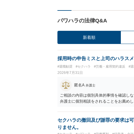
パワハラの法律Q&A
新着順
採用時の申告ミスと上司のハラスメ
#退職勧奨
#セクハラ
#労働・雇用契約違反
#
2026年7月31日
匿名A
弁護士
ご相談の内容は個別具体的事情を確認しな
弁護士に個別相談をされることをお薦めし
セクハラの撤回及び謝罪の要求は可
りません。
#セクハラ
#パワハラ
#労働審判
#経営者・会社