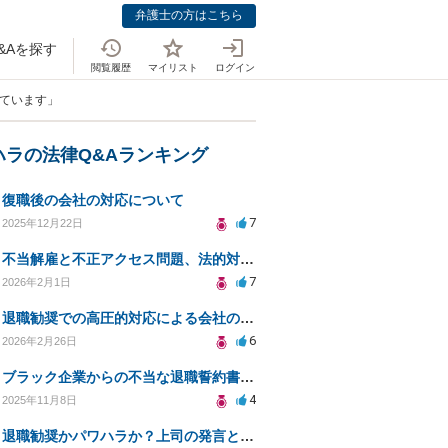
弁護士の方はこちら
&Aを探す
閲覧履歴
マイリスト
ログイン
っています」
ハラの法律Q&Aランキング
復職後の会社の対応について
7
2025年12月22日
不当解雇と不正アクセス問題、法的対応策は？
7
2026年2月1日
退職勧奨での高圧的対応による会社の責任はあるか？
6
2026年2月26日
ブラック企業からの不当な退職誓約書への対処法は？サインを断る方法は？
4
2025年11月8日
退職勧奨かパワハラか？上司の発言と法的対応策