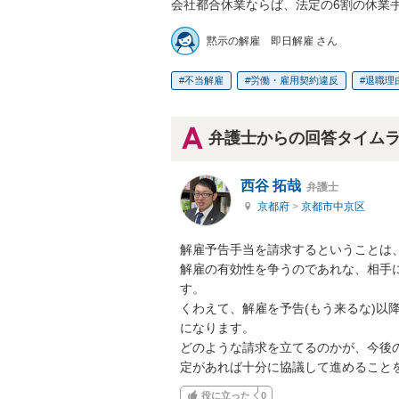
会社都合休業ならば、法定の6割の休業
黙示の解雇 即日解雇 さん
不当解雇
労働・雇用契約違反
退職理
弁護士からの回答タイム
西谷 拓哉
弁護士
京都府
>
京都市中京区
解雇予告手当を請求するということは
解雇の有効性を争うのであれな、相手
す。

くわえて、解雇を予告(もう来るな)以
になります。

どのような請求を立てるのかが、今後
定があれば十分に協議して進めること
役に立った
0