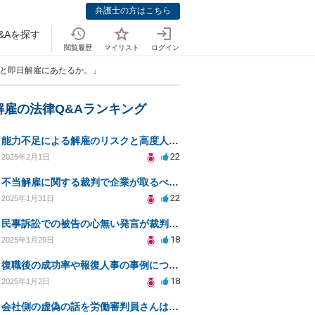
弁護士の方はこちら
&Aを探す
閲覧履歴
マイリスト
ログイン
雇と即日解雇にあたるか。」
解雇の法律Q&Aランキング
能力不足による解雇のリスクと高度人材採用の注意点とは？
22
2025年2月1日
不当解雇に関する裁判で企業が取るべき対応とは？
22
2025年1月31日
民事訴訟での被告の心無い発言が裁判に与える影響は？
18
2025年1月29日
復職後の成功率や報復人事の事例について教えてください
18
2025年1月2日
会社側の虚偽の話を労働審判員さんは鵜呑みにして騙されてしまいました。