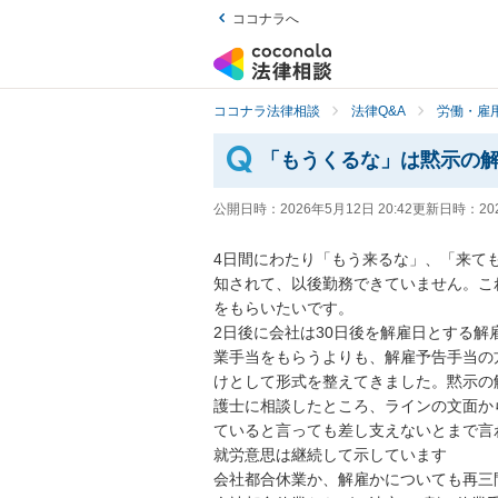
ココナラへ
ココナラ法律相談
法律Q&A
労働・雇用
「もうくるな」は黙示の
公開日時：
2026年5月12日 20:42
更新日時：
20
4日間にわたり「もう来るな」、「来て
知されて、以後勤務できていません。こ
をもらいたいです。

2日後に会社は30日後を解雇日とする解
業手当をもらうよりも、解雇予告手当の
けとして形式を整えてきました。黙示の
護士に相談したところ、ラインの文面か
ていると言っても差し支えないとまで言
就労意思は継続して示しています

会社都合休業か、解雇かについても再三