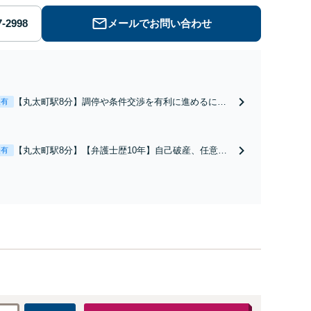
メールでお問い合わせ
【丸太町駅8分】調停や条件交渉を有利に進めるに
表有
は、法的な根拠に基づく冷静な主張が重要です。財産
分与／養育費など【弁護士歴10年】離婚後の生活を見
据えてアドバイスしますので、お気軽にご相談くださ
【丸太町駅8分】【弁護士歴10年】自己破産、任意整
表有
い【初回相談３０分無料】【電話相談可】
理、個人整理、時効の援用など。浪費・事業の失敗に
よる借金も、相談者さまのご要望を踏まえ、解決策を
提示します【破産管財人就任経験有】【初回相談30分
無料】