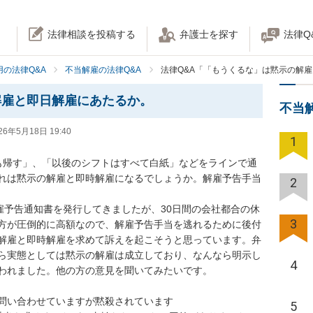
法律相談を投稿する
弁護士を探す
法律Q
の法律Q&A
不当解雇の法律Q&A
法律Q&A「「もうくるな」は黙示の解
解雇と即日解雇にあたるか。
不当
26年5月18日 19:40
1
も帰す」、「以後のシフトはすべて白紙」などをラインで通
れは黙示の解雇と即時解雇になるでしょうか。解雇予告手当
2
雇予告通知書を発行してきましたが、30日間の会社都合の休
3
方が圧倒的に高額なので、解雇予告手当を逃れるために後付
解雇と即時解雇を求めて訴えを起こそうと思っています。弁
ら実態としては黙示の解雇は成立しており、なんなら明示し
4
われました。他の方の意見を聞いてみたいです。

問い合わせていますが黙殺されています

5