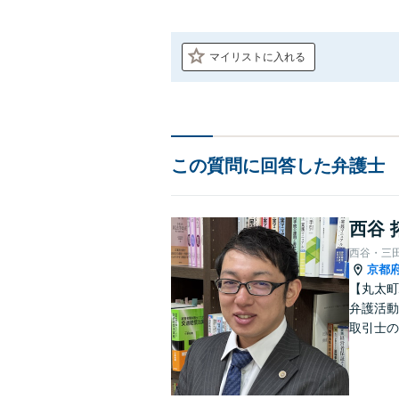
マイリストに入れる
この質問に回答した弁護士
西谷 
西谷・三
京都
【丸太町
弁護活動
取引士の
談者さま