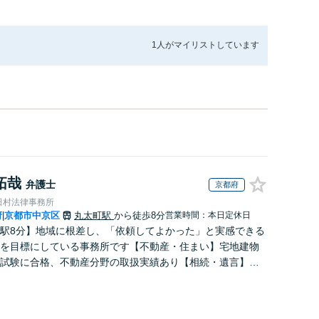
1人が
マイリストしています
拓哉
弁護士
京都府
田村法律事務所
府
京都市中京区
丸太町駅
から徒歩8分
営業時間：本日定休日
|
駅8分】地域に根差し、「依頼してよかった」と実感できる
を目標にしている事務所です【不動産・住まい】宅地建物
試験に合格、不動産分野の取扱実績あり【相続・遺言】相
に寄り添い、円滑な相続を目指します