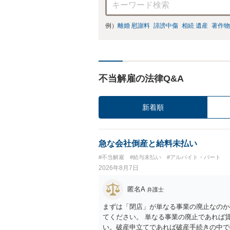
例）
離婚 慰謝料
誹謗中傷
相続 遺産
著作物
不当解雇の法律Q&A
新着順
急な会社倒産と給料未払い
#不当解雇
#給与未払い
#アルバイト・パート
2026年8月7日
匿名A
弁護士
まずは「閉店」が単なる事業の廃止なのか
てください。 単なる事業の廃止であれば
い。破産申立てであれば破産手続きの中で