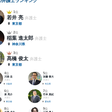
の弁護士ランキング
1
位
若井 亮
弁護士
東京都
2
位
稲葉 進太郎
弁護士
神奈川県
3
位
髙橋 俊太
弁護士
東京都
4
5
位
位
川添 圭
加藤 善大
弁護士
弁護士
大阪府
埼玉県
6
7
位
位
泉 亮介
竹本 真紀
弁護士
弁護士
東京都
愛知県
8
9
位
位