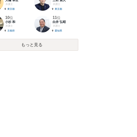
大橋 卓生
三村 勇人
弁護士
弁護士
東京都
東京都
10
11
位
位
小杉 和
白井 弘昭
弁護士
弁護士
京都府
愛知県
もっと見る