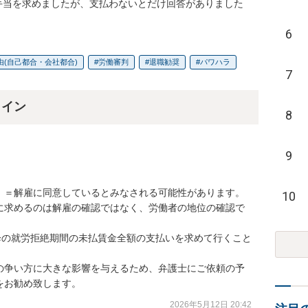
手当を求めましたが、支払わないとだけ回答がありました
6
由(自己都合・会社都合)
労働審判
退職勧奨
パワハラ
7
ライン
8
9
、＝解雇に同意しているとみなされる可能性があります。

10
に求めるのは解雇の確認ではなく、労働者の地位の確認で
降の就労拒絶期間の未払賃金全額の支払いを求めて行くこと
の争い方に大きな影響を与えるため、弁護士にご依頼の予
をお勧め致します。
2026年5月12日 20:42