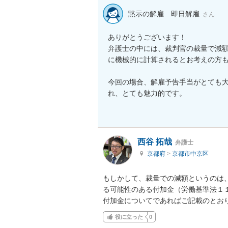
黙示の解雇 即日解雇
さん
ありがとうございます！

弁護士の中には、裁判官の裁量で減
に機械的に計算されるとお考えの方も
今回の場合、解雇予告手当がとても
れ、とても魅力的です。

西谷 拓哉
弁護士
京都府
>
京都市中京区
もしかして、裁量での減額というのは
る可能性のある付加金（労働基準法１１
付加金についてであればご記載のとお
役に立った
0