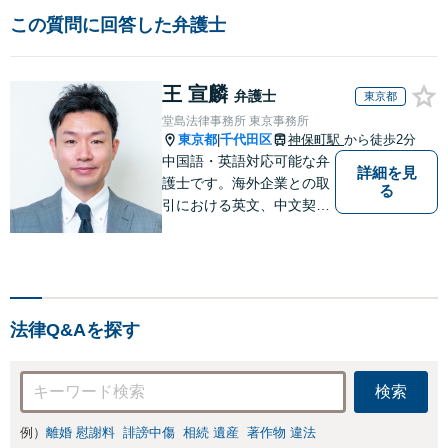
この質問に回答した弁護士
王 宣麟
弁護士
東京都
堂島法律事務所 東京事務所
東京都
千代田区
神保町駅
から徒歩2分
|
中国語・英語対応可能な弁
詳細を見
護士です。海外企業との取
る
引における英文、中文契約
書のレビューやM&A、海外
進出サポートをしていま
す。中国やシンガポールへ
の海外留学・出向経験もあ
るため、現地文化を踏まえ
法律Q&Aを探す
たきめ細かなアドバイスが
可能です。
検索
例）
離婚 慰謝料
誹謗中傷
相続 遺産
著作物 違法