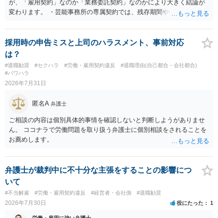
が、「雇用契約」なのか「業務委託契約」なのかにより大きく結論が
変わります。 ・芸能事務所の専属契約では、残存期間や報酬額、投下
コストを基準に違約金や損害金を設定する例はあります。ただし、実
務上よくあるからといって当然に適法という意味ではなく、実際の損
害との対応関係や合理性が重要です。 ・違約金に上限がなくても、常
採用時の申告ミスと上司のハラスメント、事前対応
に有効になるわけではありません。契約が労働契約に近い実態なら労
は？
基法16条で無効となる余地があり、そうでなくても、金額が事務所の
#退職勧奨
#セクハラ
#労働・雇用契約違反
#退職理由(自己都合・会社都合)
損害と比べて過大なら無効や減額が争点になります。 ・契約前の修正
#パワハラ
交渉は一般的です。 交渉の方向としては、上限額を設ける、実損害ベ
2026年7月31日
ースにする、算定根拠を明確化する、違約金ではなく「合理的な実
費・未回収費用のみ」に限定する、などが典型です。 ・弁護士に契約
匿名A
弁護士
前に契約書の内容をレビューしてもらう価値は十分にあると思われま
す。 争点は、契約類型が雇用か業務委託か、実態として労働者性があ
ご相談の内容は個別具体的事情を確認しないと判断しようがありませ
るか、解除事由が双方にどう定められているか、違約金の算定根拠が
ん。 ココナラで労働問題を取り扱う弁護士に個別相談をされることを
合理的か、という複数論点に分かれます。契約前なら、交渉のパワー
お薦めします。
バランスの問題もありますが、修正余地があるうえ、後から争うより
コストを抑えやすいので、資料等を持参の上弁護士に確認されること
をお勧めします。 ・事務所側の解除でも、解除理由によってはタレン
弁護士が裁判中に不十分な主張をすることの影響につ
ト側に損害賠償が発生する建付けになっていることはあります。ただ
いて
し、事務所側が一方的に解除したのにタレントへ違約金を課す設計
#不当解雇
#労働・雇用契約違反
#経営者・会社側
#退職勧奨
は、合理性や対価性を欠くとして争いやすいです。逆に、タレント側
2026年7月30日
役にたった
1
の重大な契約違反がある場合は、実損害の範囲で請求される可能性は
あります。