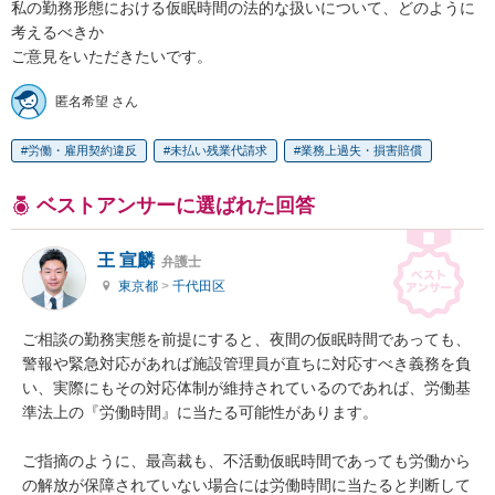
私の勤務形態における仮眠時間の法的な扱いについて、どのように
考えるべきか  

ご意見をいただきたいです。
匿名希望 さん
労働・雇用契約違反
未払い残業代請求
業務上過失・損害賠償
ベストアンサーに選ばれた回答
王 宣麟
弁護士
東京都
>
千代田区
ご相談の勤務実態を前提にすると、夜間の仮眠時間であっても、
警報や緊急対応があれば施設管理員が直ちに対応すべき義務を負
い、実際にもその対応体制が維持されているのであれば、労働基
準法上の『労働時間』に当たる可能性があります。 

ご指摘のように、最高裁も、不活動仮眠時間であっても労働から
の解放が保障されていない場合には労働時間に当たると判断して