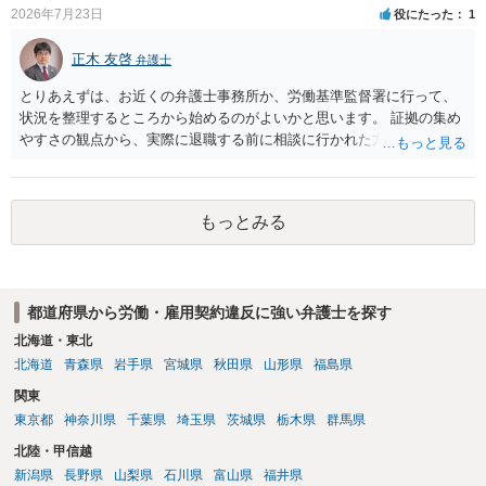
ならば、それにより軽微ながら回復はできるかもしれません。 さらに
2026年7月23日
役にたった
1
個人としても、相手に対してプライバシー侵害等に基づく損害賠償
（慰謝料）を請求する選択肢がありえます（ただし、金額は多額にな
正木 友啓
弁護士
らない可能性があります。）。
とりあえずは、お近くの弁護士事務所か、労働基準監督署に行って、
状況を整理するところから始めるのがよいかと思います。 証拠の集め
やすさの観点から、実際に退職する前に相談に行かれた方がよいかと
思います
もっとみる
都道府県から労働・雇用契約違反に強い弁護士を探す
北海道・東北
北海道
青森県
岩手県
宮城県
秋田県
山形県
福島県
関東
東京都
神奈川県
千葉県
埼玉県
茨城県
栃木県
群馬県
北陸・甲信越
新潟県
長野県
山梨県
石川県
富山県
福井県