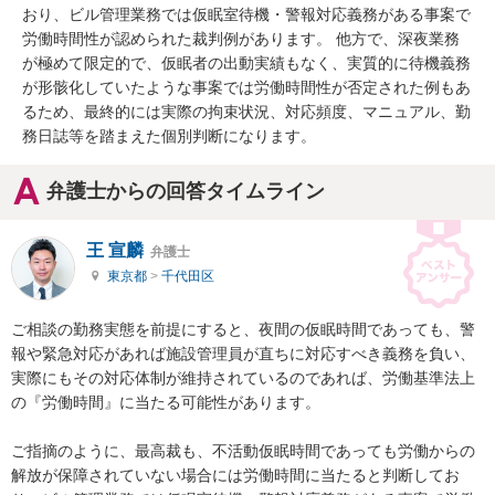
おり、ビル管理業務では仮眠室待機・警報対応義務がある事案で
労働時間性が認められた裁判例があります。 他方で、深夜業務
が極めて限定的で、仮眠者の出動実績もなく、実質的に待機義務
が形骸化していたような事案では労働時間性が否定された例もあ
るため、最終的には実際の拘束状況、対応頻度、マニュアル、勤
務日誌等を踏まえた個別判断になります。
弁護士からの回答タイムライン
王 宣麟
弁護士
東京都
>
千代田区
ご相談の勤務実態を前提にすると、夜間の仮眠時間であっても、警
報や緊急対応があれば施設管理員が直ちに対応すべき義務を負い、
実際にもその対応体制が維持されているのであれば、労働基準法上
の『労働時間』に当たる可能性があります。 

ご指摘のように、最高裁も、不活動仮眠時間であっても労働からの
解放が保障されていない場合には労働時間に当たると判断してお