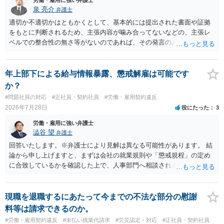
労働・雇用に強い弁護士
泉 亮介
弁護士
適切か不適切かはともかくとして、基本的には提出された書面や証拠
をもとに判断されるため、主張内容が噛み合ってないなどの、主張レ
ベルでの整合性の無さ等がないのであれば、その発言のみで大きく不
利になるということはないように思われます。
年上部下による給与情報暴露、懲戒解雇は可能です
か？
#問題社員の対応
#正社員・契約社員
#労働・雇用契約違反
2026年7月28日
役にたった
3
労働・雇用に強い弁護士
澁谷 望
弁護士
回答いたします。※弁護士により見解は異なる可能性があります。 結
論から申し上げますと、まずは会社の就業規則や「懲戒規程」の定め
に合致しているかを確認した上で、人事部門へ相談されることが最優
先となります。 その上で、いきなりの懲戒解雇は法的ハードルが高い
ものの、重い懲戒処分の対象には十分なり得ます。 名誉や評価の回復
については、会社側に「部下の不正行為による情報漏洩」と正式に認
現職を退職するにあたって今までの不法な部分の慰謝
定させ、誤認した他部署への適切なフォローや周知を求めるのが有効
料等は請求できるのか。
です。 あるいは、懲戒があったことを社内で周知される手続があるの
#労働・雇用契約違反
#未払い残業代請求
#労災認定・対応
#正社員・契約社員