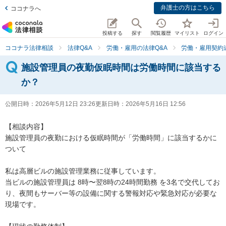
弁護士の方はこちら
ココナラへ
投稿する
探す
閲覧履歴
マイリスト
ログイン
ココナラ法律相談
法律Q&A
労働・雇用の法律Q&A
労働・雇用契約
施設管理員の夜勤仮眠時間は労働時間に該当する
か？
公開日時：
2026年5月12日 23:26
更新日時：
2026年5月16日 12:56
【相談内容】

施設管理員の夜勤における仮眠時間が「労働時間」に該当するかに
ついて

私は高層ビルの施設管理業務に従事しています。

当ビルの施設管理員は 8時〜翌8時の24時間勤務 を3名で交代してお
り、夜間もサーバー等の設備に関する警報対応や緊急対応が必要な
現場です。
