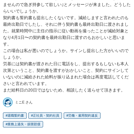
ませんので急ぎ持参して欲しい｣とメッセージが来ました。どうした
らいいでしょうか。

契約書も誓約書も提出したくないです。減給しますと言われたのも
最終出勤日でしたし、それに伴う契約書も最終出勤日に渡されまし
た。就業時間中に主任の指示に従い動画を撮ったことが減給対象と
なり4月1日〜の契約書を最終出勤日に渡すのもおかしいと思いま
す。

この場合は私が悪いのでしょうか。サインし提出した方がいいので
しょうか。

労基には契約書が渡された日に電話をし、提出するもしないも本人
次第ということ、契約書を渡すがおかしいこと、契約にサインして
いないのに減給された給料が振り込まれた場合は再度電話してくだ
さいと言われています。

まだ給料日の20日ではないため、相談したく送らせて頂きます。
ミニE さん
退職誓約書
正社員・契約社員
労働・雇用契約違反
業務上過失・損害賠償