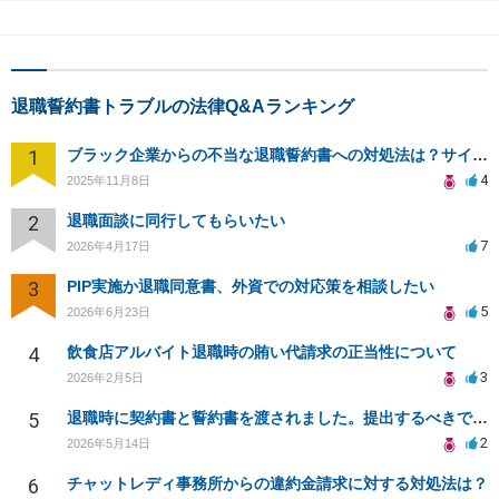
退職誓約書トラブルの法律Q&Aランキング
1
ブラック企業からの不当な退職誓約書への対処法は？サインを断る方法は？
4
2025年11月8日
2
退職面談に同行してもらいたい
7
2026年4月17日
3
PIP実施か退職同意書、外資での対応策を相談したい
5
2026年6月23日
4
飲食店アルバイト退職時の賄い代請求の正当性について
3
2026年2月5日
5
退職時に契約書と誓約書を渡されました。提出するべきですか？
2
2026年5月14日
6
チャットレディ事務所からの違約金請求に対する対処法は？