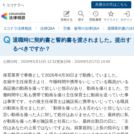
弁護士の方はこちら
ココナラへ
投稿する
探す
閲覧履歴
マイリスト
ログイン
ココナラ法律相談
法律Q&A
労働・雇用の法律Q&A
退職誓約書の法律
退職時に契約書と誓約書を渡されました。提出す
るべきですか？
公開日時：
2026年5月14日 12:32
更新日時：
2026年5月17日 14:40
保育業界で事務として2026年4月30日まで勤務していました。

在籍中主任保育士より、午睡時間中携帯をいじっている職員がいる
為証拠の動画を撮って欲しいと指示があり、動画を撮りました。労
働時間中に私も携帯で動画を撮り主任保育士に動画を送っていた事
は事実です。その後主任保育士は施設長に携帯をいじっている職員
の動画を見せましたが、「動画を撮った人を言わないと信じない｣と
言い動画を撮った人に対して処分はありませんでした。最終的に私
が動画を撮った事が施設長と社長にバレ、最終出勤日の日に、「主
任はあなたの上長ではないですよね。就業規則に上長の指示なく勝