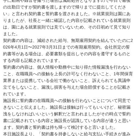
手に動画や録音を撮った場合は減給処分となりますので今日で最後
の出勤日ですが契約書を渡しますので帰りまでに提出してくださ
い」と言われ契約書と誓約書を渡されました。※就業規則は園にあ
りましたが、社長と一緒に確認した内容が記載されている就業規則
は、園にある就業規則では見ていないため、その日初めて見て知り
ました。

契約書の内容は、減給された給与、無期雇用契約を結んでいたのに2
026年4月1日〜2027年3月31日までの有期雇用契約。会社所定の誓
約書等がある場合は、必要書類を提出しその内容を遵守するものと
する内容も記載されています。

誓約書の内容は、個人情報や勤務中に知り得た情報漏洩を行わない
こと、在職職員への接触を上長の許可なく行わないこと、1年間保育
業界または提携している会社で働かないこと、訴えられても異議申
立てをしないこと、漏洩し損害を与えた場合賠償することが記載さ
れています。

施設長に誓約書の在職職員への接触を行わないことについて同意で
きないこと伝えました。施設長は接触は行ってもいいけど、秘密漏
洩をしなければいいという解釈だと言われましたがその時点で誓約
書に記載されている内容と施設長が認識している内容が違うと思い
ます。契約書と誓約書は持ち帰って検討すると言いました。

本日施設長より、「契約書を持参しないと給与支払い手続きが進み