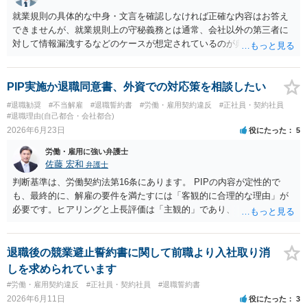
就業規則の具体的な中身・文言を確認しなければ正確な内容はお答え
できませんが、就業規則上の守秘義務とは通常、会社以外の第三者に
対して情報漏洩するなどのケースが想定されているのが典型的であ
り、当該会社に対して社内の情報を伝えること自体は守秘義務違反を
構成しないように思われます。 ましてや、今回は一般論として自己が
業務の中で知った内容・秘密に触れずに要望を出すということであれ
PIP実施か退職同意書、外資での対応策を相談したい
ば、基本的には問題とはならないでしょう。
#退職勧奨
#不当解雇
#退職誓約書
#労働・雇用契約違反
#正社員・契約社員
#退職理由(自己都合・会社都合)
2026年6月23日
役にたった
5
労働・雇用に強い弁護士
佐藤 宏和
弁護士
判断基準は、労働契約法第16条にあります。 PIPの内容が定性的で
も、最終的に、解雇の要件を満たすには「客観的に合理的な理由」が
必要です。ヒアリングと上長評価は「主観的」であり、「客観的に合
理的」とは言い難いため、解雇の要件を満たす証拠として会社側に有
利に使うのは難しいです。ですから、これを達成しなければ退職す
る、賃金減額を受け入れる、などの条件が自動的に発動されるもので
退職後の競業避止誓約書に関して前職より入社取り消
ない限り、PIPの定性評価が即解雇につながる可能性は高くなく、今回
しを求められています
のPIP自体をさほど恐れる必要はないと思います。 外資系企業は、PIP
#労働・雇用契約違反
#正社員・契約社員
#退職誓約書
をやれば退職させられると考えているケースが多いですが、PIPをやっ
2026年6月11日
役にたった
3
ても、やらなくても、結局は労働契約法第16条の要件を満たさない限