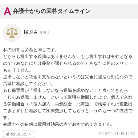
弁護士からの回答タイムライン
匿名A
弁護士
私の回答も労基と同じです。

どちらも提出する義務はありませんが、もし提出すれば有効となる
ので（あなたにだけ義務が課せられるので）あなたに何のメリット
もありません。

提出しないと賃金を支払わないというのは完全に違法な対応なので
労基に相談してください。

もし保育園が「提出しないなら退職を認めない」と言ってきたら
「じゃあ退職しません」といって退職を撤回した上で、個人で入れ
る労働組合（「個人加入　労働組合　北海道」で検索すれば複数出
てきます）に相談して団体交渉してもらうというのも一つの方法で
す。

弁護士への依頼は費用対効果の点でおすすめできません。
2026年5月14日 12:32
役に立った
1