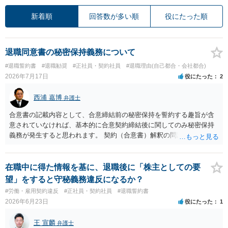
新着順
回答数が多い順
役にたった順
退職同意書の秘密保持義務について
#退職誓約書
#退職勧奨
#正社員・契約社員
#退職理由(自己都合・会社都合)
2026年7月17日
役にたった
2
西浦 嘉博
弁護士
合意書の記載内容として、合意締結前の秘密保持を誓約する趣旨が含
意されていなければ、基本的に合意契約締結後に関してのみ秘密保持
義務が発生すると思われます。 契約（合意書）解釈の問題ですので、
内容を精査されてみてください。 より詳細についてお聞きになりたい
場合、最寄りの法律事務所で相談されることを検討ください。
在職中に得た情報を基に、退職後に「株主としての要
望」をすると守秘義務違反になるか？
#労働・雇用契約違反
#正社員・契約社員
#退職誓約書
2026年6月23日
役にたった
1
王 宣麟
弁護士