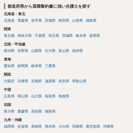
社後の職務内容が前職と異なることなどを、必要に応じて冷静に伝え
都道府県から退職誓約書に強い弁護士を探す
ることが考えられます。一方で、入社を取りやめることを約束した
北海道・東北
り、前職側の主張を認めるような表現は避けるべきででしょう。
北海道
青森県
岩手県
宮城県
秋田県
山形県
福島県
関東
東京都
神奈川県
千葉県
埼玉県
茨城県
栃木県
群馬県
北陸・甲信越
新潟県
長野県
山梨県
石川県
富山県
福井県
東海
愛知県
静岡県
岐阜県
三重県
関西
大阪府
兵庫県
京都府
滋賀県
奈良県
和歌山県
中国
広島県
岡山県
山口県
鳥取県
島根県
四国
香川県
愛媛県
高知県
徳島県
九州・沖縄
福岡県
佐賀県
長崎県
熊本県
大分県
宮崎県
鹿児島県
沖縄県