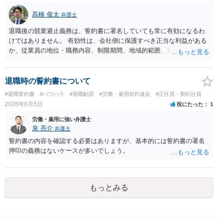
り解雇はできないので、PIPは説得材料に用いられるにすぎず、結局は
髙橋 俊太
弁護士
パッケージの額と労働者の退職意思で決まるのです。IBM事件、ブル
ームバーグ事件など、有名な外資系企業での解雇事件の裁判例で、PIP
退職後の競業避止義務は、誓約書に署名していても常に有効になるわ
後の解雇が無効とされた例は珍しくありません。 他方、期限までにパ
けではありません。 有効性は、会社側に保護すべき正当な利益がある
ッケージを受け入れないと内容がダウンするというのは、会社側が一
か、従業員の地位・職務内容、制限期間、地域的範囲、禁止される業
般的に使うロジックです。そうしないと労働者側がいつまでも受諾を
務・職種の範囲、代償措置の有無などを総合考慮して判断されます。
延期しかねないからです。しかし、会社側はパッケージの金額を下げ
ご記載の限りでは、「退職後２年間」「同種企業への就職禁止」「代
れば労働者が退職を拒む方向に働き、雇用継続しなければいけなくな
償措置なし」「地域制限なし」「同種企業の定義も不明確」という内
退職時の誓約書について
るので、ダウンするというロジックを本音ではなく駆け引きで使用し
容ですので、かなり広範な制限に見え、有効性には相当程度争う余地
#退職誓約書
#パワハラ
#退職勧奨
#労働・雇用契約違反
#正社員・契約社員
ている可能性が高いです。４か月というのは、一般的な初回提示とし
があると思います。特に、一般従業員について、転職先での職務内容
2026年6月5日
役にたった
1
ては低すぎず、高すぎずという水準ですので、本音ではこれで最終決
を問わず同種企業への就職を一律に禁止するような条項であれば、職
着したいと考えている可能性が高いと思います。 ではどうすればいい
業選択の自由を不当に制限するものとして問題になり得ます。もっと
労働・雇用に強い弁護士
かというと、過去のパフォーマンスに関連する資料を労働事件に通じ
も、実際の判断は、前職での地位、営業秘密・重要顧客情報・価格情
泉 亮介
弁護士
た弁護士に大急ぎで評価してもらい、仮に労働審判に持ち込んだ場合
報等へのアクセスの有無、転職先でそれらを利用する危険性、前職と
誓約書の内容を確認する必要はありますが、基本的には誓約書の署名
にパッケージがどの程度になるかを見積もってもらうことです。 十分
転職先の競合性、転職先での具体的業務内容によって変わります。入
押印の義務はないケースが多いでしょう。
な資料を提供すれば、①過去のパフォーマンスがかなり悪いので４か
社予定先での業務が前職と異なることや、前職の顧客を奪取する内容
月なら十分、②過去のパフォーマンスに目立った落ち度はないので４
ではないことは、有利な事情になり得ます。 返信については、感情的
か月は少なすぎる、③過去のパフォーマンスはそれなりに落ち度があ
に反論したり「誓約書は無効」と断定したりするよりも、まずは、前
るが、解雇が妥当と言うレベルとは言えないから、交渉次第で若干の
職側がどの条項に基づき、どの点を競業避止義務違反と考えているの
もっとみる
増額余地がある、の３つのどれに当たるかは判断可能かと思います。
か、具体的な理由を確認する内容にとどめるのが無難です。また、前
①ならパッケージ受諾、②ならしっかり交渉、③なら微妙な判断、と
職の営業秘密・顧客情報等を持ち出しておらず、今後も使用する意思
いうところでしょう。
がないこと、転職先にも競業避止規定の存在を開示していること、入