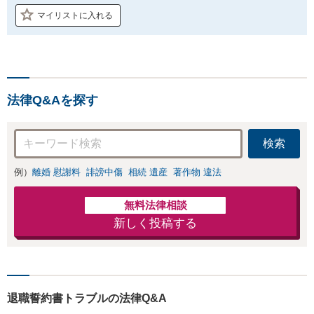
マイリストに入れる
法律Q&Aを探す
検索
例）
離婚 慰謝料
誹謗中傷
相続 遺産
著作物 違法
無料法律相談
新しく投稿する
退職誓約書トラブルの法律Q&A