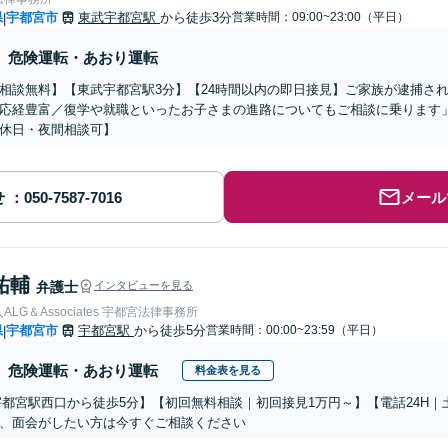
県
宇都宮市
東武宇都宮駅
から徒歩3分
営業時間：09:00~23:00（平日）
|
危険運転・あおり運転
相談無料】【東武宇都宮駅3分】【24時間以内の即日接見】ご家族が逮捕さ
応経豊富／復学や就職といったお子さまの進路についてもご相談に乗ります
休日・夜間相談可】
せ
メール
祐輔
弁護士
インタビューを見る
LG＆Associates 宇都宮法律事務所
県
宇都宮市
宇都宮駅
から徒歩5分
営業時間：00:00~23:59（平日）
|
危険運転・あおり運転
料金表を見る
宇都宮駅西口から徒歩5分】【初回無料相談｜初回接見1万円～】【電話24H
、面会がしたい方は今すぐご相談ください