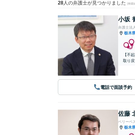
28
人の弁護士が見つかりました
(検索
小坂 
弁護士法
栃木
【不起
取り戻
電話で面談予約
佐藤 
ベリーベ
栃木