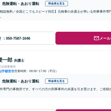
危険運転・あおり運転
料金表を見る
相談無料／全国どこでもスピード対応】元検事の弁護士が率いる刑事事件専
。
せ
メール
愛一郎
弁護士
郎法律事務所
県
宇都宮市
営業時間：09:00~17:00（平日）
|
危険運転・あおり運転
料金表を見る
件専門の事務所です。すべての方の刑事事件の弁護を引き受けます。ご依頼か