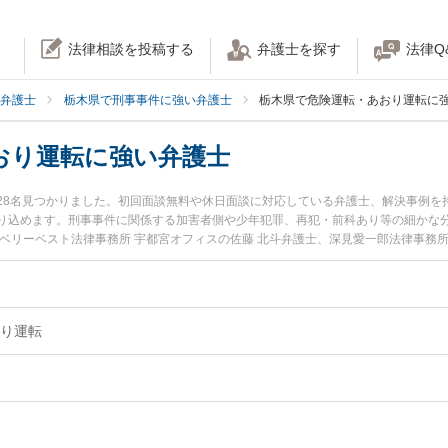
法律相談を投稿する
弁護士を探す
法律Q
弁護士
栃木県で刑事事件に強い弁護士
栃木県で危険運転・あおり運転に
おり運転に強い弁護士
28名見つかりました。初回面談無料や休日面談に対応している弁護士、解決事例を
り込めます。刑事事件に関係する加害者側や少年犯罪、再犯・前科あり等の細かな
ベリーベスト法律事務所 宇都宮オフィスの佐藤 北斗弁護士、深見愛一郎法律事務
県で土日や夜間に発生した危険運転・あおり運転のトラブルを今すぐに弁護士に相
初回相談無料で危険運転・あおり運転を法律相談できる栃木県内の弁護士に相談予
り運転