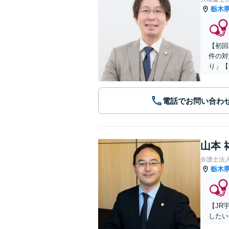
栃木
【初回
件の対
り」【
電話でお問い合わ
山本 
弁護士法人A
栃木
【JR
したい