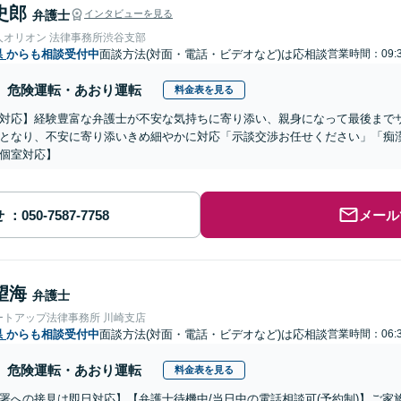
史郎
弁護士
インタビューを見る
人オリオン 法律事務所渋谷支部
県
からも相談受付中
面談方法(対面・電話・ビデオなど)は応相談
営業時間：09:3
危険運転・あおり運転
料金表を見る
対応】経験豊富な弁護士が不安な気持ちに寄り添い、親身になって最後まで
となり、不安に寄り添いきめ細やかに対応「示談交渉お任せください」「痴
個室対応】
せ
メール
望海
弁護士
ートアップ法律事務所 川崎支店
県
からも相談受付中
面談方法(対面・電話・ビデオなど)は応相談
営業時間：06:3
危険運転・あおり運転
料金表を見る
署への接見は即日対応】【弁護士待機中/当日中の電話相談可(予約制)】ご