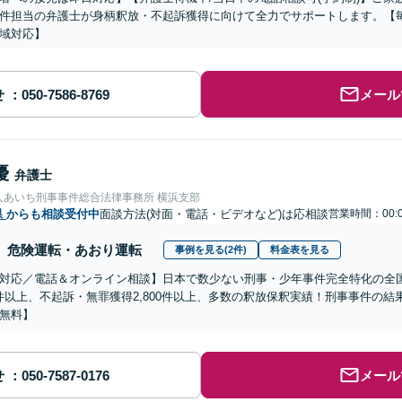
件担当の弁護士が身柄釈放・不起訴獲得に向けて全力でサポートします。【毎
域対応】
せ
メール
優
弁護士
人あいち刑事事件総合法律事務所 横浜支部
県
からも相談受付中
面談方法(対面・電話・ビデオなど)は応相談
営業時間：00:0
危険運転・あおり運転
事例を見る(2件)
料金表を見る
対応／電話＆オンライン相談】日本で数少ない刑事・少年事件完全特化の全
00件以上、不起訴・無罪獲得2,800件以上、多数の釈放保釈実績！刑事事件の
無料】
せ
メール