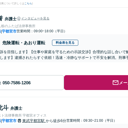
結果について詳しくは
こちら
)
誉
弁護士
インタビューを見る
人栃のふたば法律事務所
県
宇都宮市
営業時間：09:00~18:00（平日）
|
危険運転・あおり運転
料金表を見る
訴を目指します】【仕事や家庭を守るための示談交渉】合理的な話し合いで
します】逮捕されたらすぐ依頼！迅速・冷静なサポートで不安を解消。刑事
メー
北斗
弁護士
スト法律事務所 宇都宮オフィス
県
宇都宮市
東武宇都宮駅
から徒歩6分
営業時間：09:30~21:00（平日）
|