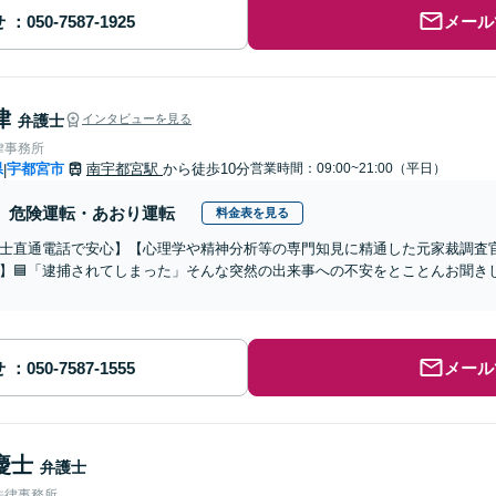
せ
メール
律
弁護士
インタビューを見る
律事務所
県
宇都宮市
南宇都宮駅
から徒歩10分
営業時間：09:00~21:00（平日）
|
危険運転・あおり運転
料金表を見る
士直通電話で安心】【心理学や精神分析等の専門知見に精通した元家裁調査官】
】🟦「逮捕されてしまった」そんな突然の出来事への不安をとことんお聞き
せ
メール
慶士
弁護士
法律事務所