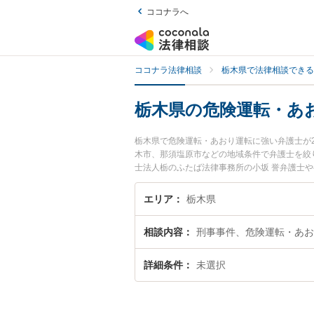
ココナラへ
ココナラ法律相談
栃木県で法律相談できる
栃木県の危険運転・あ
栃木県で危険運転・あおり運転に強い弁護士が
木市、那須塩原市などの地域条件で弁護士を絞
士法人栃のふたば法律事務所の小坂 誉弁護士や
士費用、強みなどが注目されています。『栃木
決の実績豊富な近くの弁護士を検索したい』『
エリア
栃木県
です。
相談内容
刑事事件、危険運転・あお
詳細条件
未選択