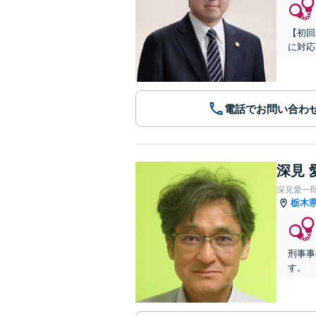
【初回
に対応
電話でお問い合わ
深見 
深見愛一
栃木
刑事事
す。