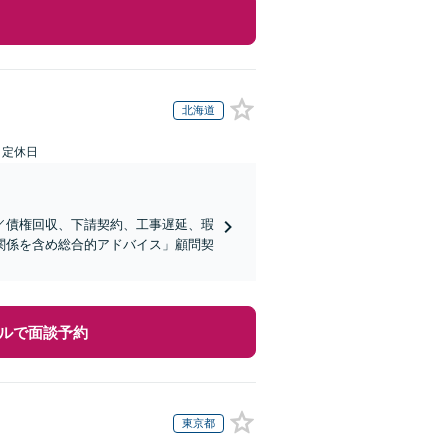
北海道
日定休日
／債権回収、下請契約、工事遅延、瑕
関係を含め総合的アドバイス」顧問契
ルで面談予約
東京都