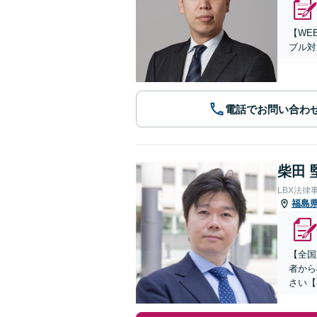
【WE
ブル対
電話でお問い合わ
柴田 
LBX法律
福島
【全国
者から
さい【