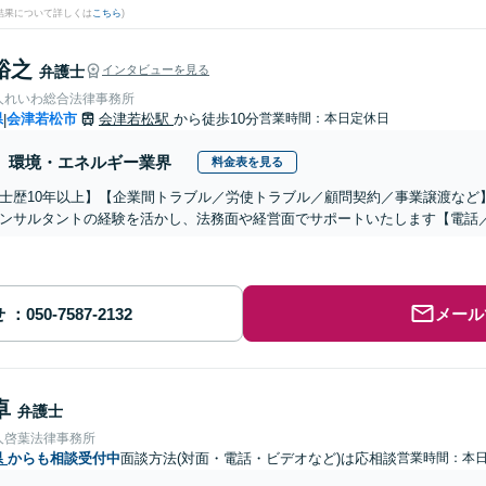
結果について詳しくは
こちら
)
裕之
弁護士
インタビューを見る
人れいわ総合法律事務所
県
会津若松市
会津若松駅
から徒歩10分
営業時間：本日定休日
|
環境・エネルギー業界
料金表を見る
士歴10年以上】【企業間トラブル／労使トラブル／顧問契約／事業譲渡など
ンサルタントの経験を活かし、法務面や経営面でサポートいたします【電話
せ
メール
卓
弁護士
人啓葉法律事務所
県
からも相談受付中
面談方法(対面・電話・ビデオなど)は応相談
営業時間：本