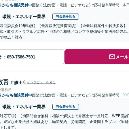
県
からも相談受付中
面談方法(対面・電話・ビデオなど)は応相談
営業時間：本
環境・エネルギー業界
料金表を見る
取引委員会12年勤務】【最高裁決定獲得実績】【企業法務案件の解決多数】
式・取引のトラブル／広告・下請のご相談／コンプラ整備等企業法務に強み
で幅広く対応！
せ
メール
敬吾
弁護士
インタビューを見る
律事務所
県
からも相談受付中
面談方法(対面・電話・ビデオなど)は応相談
営業時間：09:
環境・エネルギー業界
料金表を見る
対応可◎】【初回問合せ無料｜相談〜解決まで弁護士が一貫対応｜WEB面談
。豊富な企業法務の経験あり。顧問契約、労働問題、企業間トラブル、債権
トします。