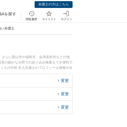
弁護士の方はこちら
&Aを探す
閲覧履歴
マイリスト
ログイン
強い弁護士
。さらに郡山市や福島市、会津若松市などの地
成等の細かな分野での絞り込み検索もでき便利で
フィスの中村 冬人弁護士のプロフィール情報や弁
相談したい』『環境・エネルギー業界のトラブル
予約したい』などでお困りの相談者さんにおすす
変更
変更
変更