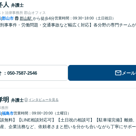
冬人
弁護士
スト法律事務所 郡山オフィス
県
郡山市
郡山駅
から徒歩4分
営業時間：09:30~18:00（土日祝日）
|
刑事事件・労働問題・交通事故など幅広く対応】各分野の専門チームが
せ
メール
孝明
弁護士
インタビューを見る
事務所
県
福島市
営業時間：09:00~20:00（土曜日）
|
談無料】【LINE相談対応可】【土日祝の相談可】【駐車場完備】離婚
産、企業法務など、依頼者さまと想いを分かち合いながら丁寧にサポー