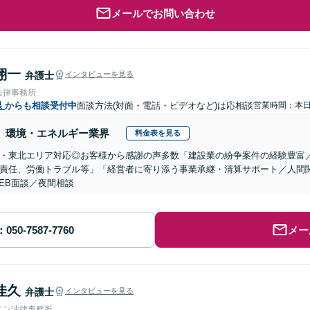
メールでお問い合わせ
翔一
弁護士
インタビューを見る
法律事務所
県
からも相談受付中
面談方法(対面・電話・ビデオなど)は応相談
営業時間：本
環境・エネルギー業界
料金表を見る
・東北エリア対応◎お客様から感謝の声多数「建設業の紛争案件の経験豊富
責任、労働トラブル等」「経営者に寄り添う事業承継・清算サポート／人間
EB面談／夜間相談
メー
佳久
弁護士
インタビューを見る
イン法律事務所