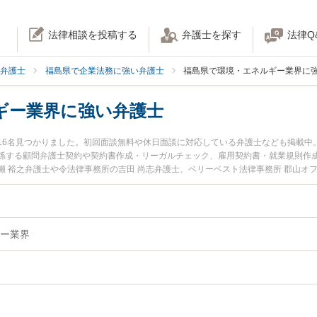
法律相談を投稿する
弁護士を探す
法律Q
弁護士
福島県で企業法務に強い弁護士
福島県で環境・エネルギー業界に
ギー業界に強い弁護士
16名見つかりました。初回面談無料や休日面談に対応している弁護士なども掲載中
係する顧問弁護士契約や契約書作成・リーガルチェック、雇用契約書・就業規則作
 裕之弁護士や令法律事務所の吉田 尚志弁護士、ベリーベスト法律事務所 郡山オ
島県で土日や夜間に発生した環境・エネルギー業界のトラブルを今すぐに弁護士に
『初回相談無料で環境・エネルギー業界を法律相談できる福島県内の弁護士に相談
ー業界