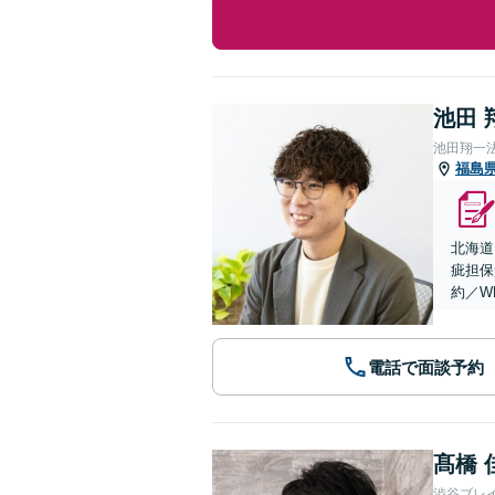
池田 
池田翔一
福島
北海道
疵担保
約／W
電話で面談予約
髙橋 
渋谷ブレ