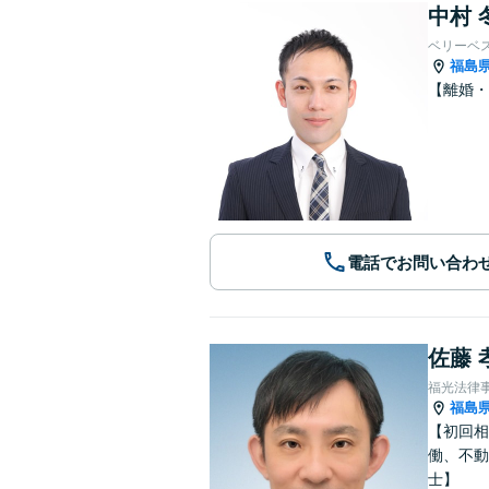
中村 
ベリーベ
福島
【離婚・
電話でお問い合わ
佐藤 
福光法律
福島
【初回相
働、不動
士】