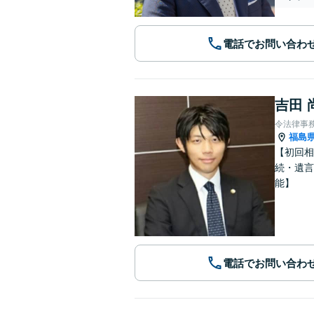
電話でお問い合わ
吉田 
令法律事
福島
【初回相
続・遺言
能】
電話でお問い合わ