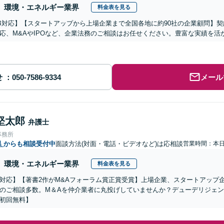
環境・エネルギー業界
料金表を見る
B対応】【スタートアップから上場企業まで全国各地に約90社の企業顧問】
応、M&AやIPOなど、企業法務のご相談はお任せください。豊富な実績を
せ
メール
堅太郎
弁護士
事務所
県
からも相談受付中
面談方法(対面・電話・ビデオなど)は応相談
営業時間：本
環境・エネルギー業界
料金表を見る
対応】【著書2作がM&Aフォーラム賞正賞受賞】上場企業、スタートアップ
のご相談多数。M＆Aを仲介業者に丸投げしていませんか？デューデリジェ
初回無料】