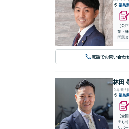
福島
【公正
業・株
問題ま
電話でお問い合わ
林田 
玄界灘法
福島
【全国
主も可
サポー