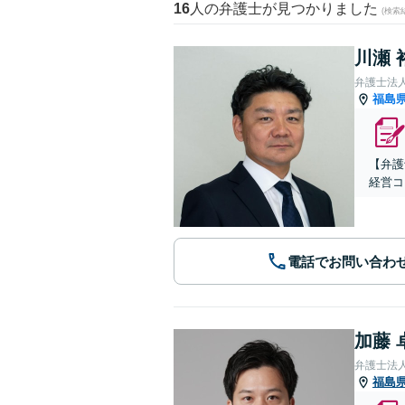
16
人の弁護士が見つかりました
(検索
川瀬 
弁護士法
福島
【弁護
経営コ
電話でお問い合わ
加藤 
弁護士法
福島