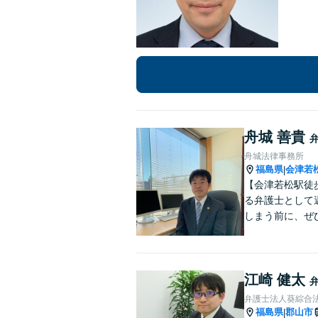
舟城 善貴
舟城法律事務所
福島県
会津若
|
【会津若松駅徒
る弁護士として
しまう前に、ぜ
江崎 健太
弁護士法人葵綜合法
福島県
郡山市
|