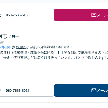
せ
メール
尚志
弁護士
務所
県
郡山市
郡山駅
から徒歩9分
営業時間：本日定休日
|
談無料（債務整理・離婚不倫に限る）】丁寧な対応で依頼者さまの不安
／借金・債務整理など幅広く取り扱っています。ひとりで抱え込まずお
せ
メール