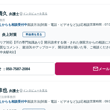
清久
弁護士
インタビューを見る
事務所
県
からも相談受付中
面談方法(対面・電話・ビデオなど)は応相談
営業時間：07:
炎上対策
料金表を見る
リア対応【ITの専門知識あり】開示請求する側・された側双方からの相談に
質なコメント、違法DLやアップロード、開示請求が届いた等、ご相談ください
中央駅4分】
せ
メール
卓也
弁護士
インタビューを見る
室法律事務所
県
からも相談受付中
面談方法(対面・電話・ビデオなど)は応相談
営業時間：09: