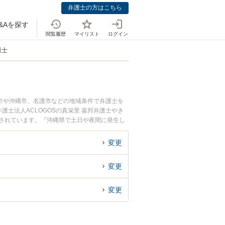
弁護士の方はこちら
&Aを探す
閲覧履歴
マイリスト
ログイン
護士
市や沖縄市、名護市などの地域条件で弁護士を
士法人ACLOGOSの真栄里 嘉邦弁護士やき
目されています。『沖縄県で土日や夜間に発生し
回相談無料で炎上対策を法律相談できる沖縄県内
変更
変更
変更