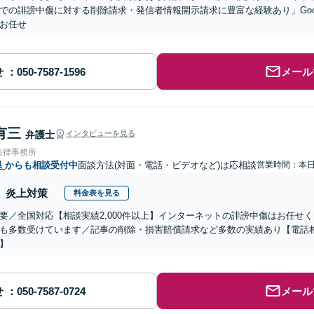
での誹謗中傷に対する削除請求・発信者情報開示請求に豊富な経験あり」Goo
お任せ
せ
メール
有三
弁護士
インタビューを見る
法律事務所
県
からも相談受付中
面談方法(対面・電話・ビデオなど)は応相談
営業時間：本
炎上対策
料金表を見る
要／全国対応【相談実績2,000件以上】インターネットの誹謗中傷はお任せ
も多数受けています／記事の削除・損害賠償請求など多数の実績あり【電話
】
せ
メール