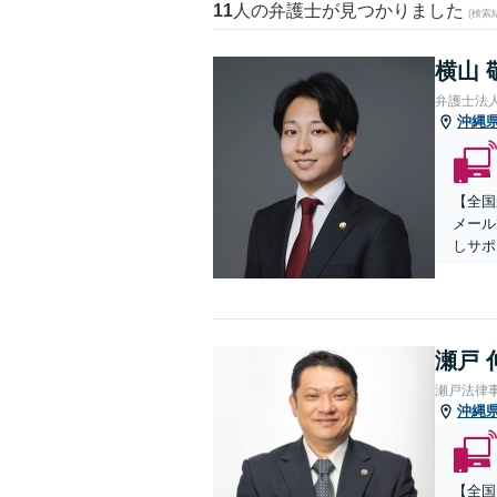
11
人の弁護士が見つかりました
(検索
横山 
弁護士法
沖縄
【全国
メール
しサポ
瀬戸 
瀬戸法律
沖縄
【全国