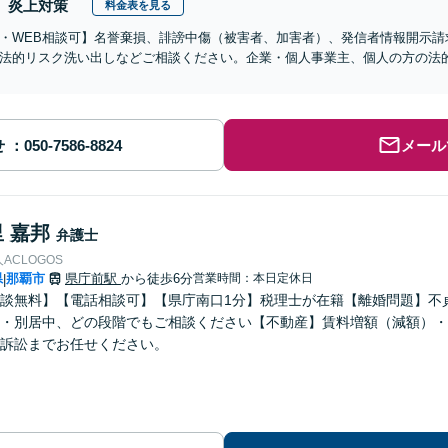
炎上対策
料金表を見る
・WEB相談可】名誉棄損、誹謗中傷（被害者、加害者）、発信者情報開示請
法的リスク洗い出しなどご相談ください。企業・個人事業主、個人の方の法
せ
メール
 嘉邦
弁護士
ACLOGOS
県
那覇市
県庁前駅
から徒歩6分
営業時間：本日定休日
|
談無料】【電話相談可】【県庁南口1分】税理士が在籍【離婚問題】不
・別居中、どの段階でもご相談ください【不動産】賃料増額（減額）・
訴訟までお任せください。