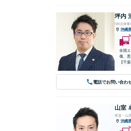
坪内 
Sfil法律
沖縄
全国エ
傷、悪
【千葉
電話でお問い合わ
山室 
尾畠・山
沖縄