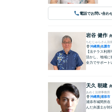
電話でお問い合わ
岩谷 健作
ちむじゅらさん法
沖縄県
名護市
|
【法テラス利用
活かし、地域に
全力でサポート
天久 朝建
あめく法律事務所
沖縄県
浦添市
|
浦添市城間所在
んだ弁護士が対