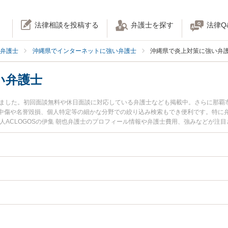
法律相談を投稿する
弁護士を探す
法律Q
弁護士
沖縄県でインターネットに強い弁護士
沖縄県で炎上対策に強い弁
い弁護士
りました。初回面談無料や休日面談に対応している弁護士なども掲載中。さらに那覇
傷や名誉毀損、個人特定等の細かな分野での絞り込み検索もでき便利です。特に弁護
人ACLOGOSの伊集 朝也弁護士のプロフィール情報や弁護士費用、強みなどが注
したい』『炎上対策のトラブル解決の実績豊富な近くの弁護士を検索したい』『初
談者さんにおすすめです。