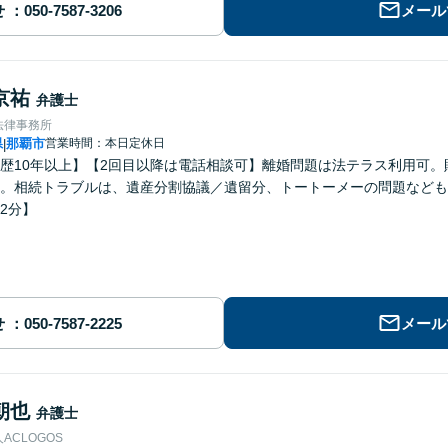
せ
メール
京祐
弁護士
法律事務所
県
那覇市
営業時間：本日定休日
|
歴10年以上】【2回目以降は電話相談可】離婚問題は法テラス利用可
。相続トラブルは、遺産分割協議／遺留分、トートーメーの問題なども
2分】
せ
メール
朝也
弁護士
ACLOGOS