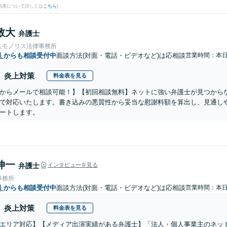
結果について詳しくは
こちら
)
敬大
弁護士
人モノリス法律事務所
県
からも相談受付中
面談方法(対面・電話・ビデオなど)は応相談
営業時間：本
炎上対策
料金表を見る
からメールで相談可能！】【初回相談無料】ネットに強い弁護士が見つから
で対応いたします。書き込みの悪質性から妥当な慰謝料額を算出し、見通し
ートします。
伸一
弁護士
インタビューを見る
事務所
県
からも相談受付中
面談方法(対面・電話・ビデオなど)は応相談
営業時間：本
炎上対策
料金表を見る
エリア対応】【メディア出演実績がある弁護士】「法人・個人事業主のネット