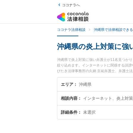
ココナラへ
ココナラ法律相談
沖縄県で法律相談できる
沖縄県の炎上対策に強
沖縄県で炎上対策に強い弁護士が11名見つか
絞り込めます。インターネットに関係する誹謗中
びたき法律事務所の久納 京祐弁護士、弁護士法
た炎上対策のトラブルを今すぐに弁護士に相談
の弁護士に相談予約したい』などでお困りの相
エリア
沖縄県
相談内容
インターネット、炎上対策
詳細条件
未選択