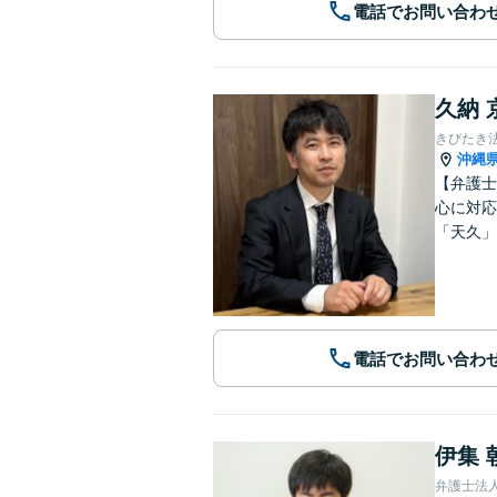
電話でお問い合わ
久納 
きびたき
沖縄
【弁護士
心に対応
「天久」
電話でお問い合わ
伊集 
弁護士法人