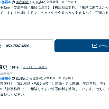
県
那覇市
県庁前駅
から徒歩6分
営業時間：本日定休日
|
不動産／交通事故／相続に注力】【初回相談無料】「相談に来てよかっ
ています！沖縄にお住まいの方・中小企業の方を支えるべく、丁寧なヒ
せ
メール
貞史
弁護士
インタビューを見る
法律事務所
県
那覇市
壺川駅
から徒歩9分
営業時間：本日定休日
|
談無料】【電話相談・WEB面談可】離婚・男女問題、交通事故、借金
の法律事務所で、ご相談しやすい対応体制を整備しています。抱えてい
合わせください。