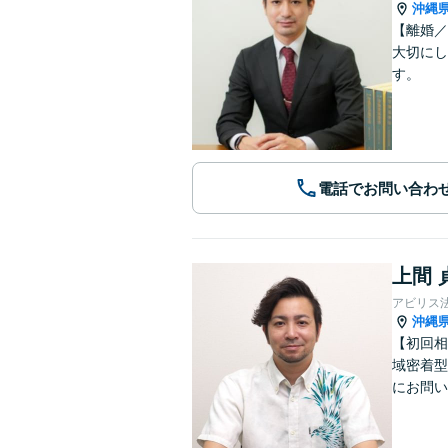
沖縄
【離婚／
大切にし
す。
電話でお問い合わ
上間 
アビリス
沖縄
【初回相
域密着型
にお問い