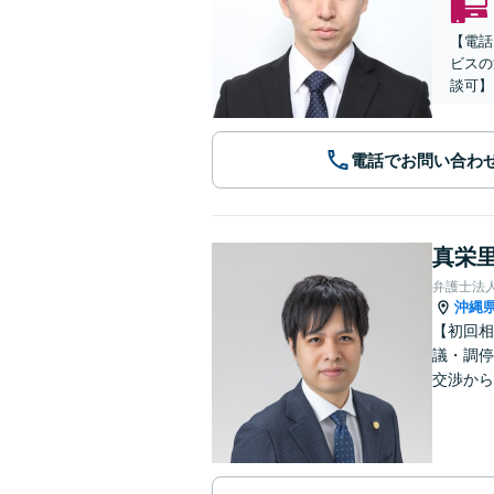
【電話
ビスの
談可】
電話でお問い合わ
真栄里
弁護士法人
沖縄
【初回相
議・調停
交渉から