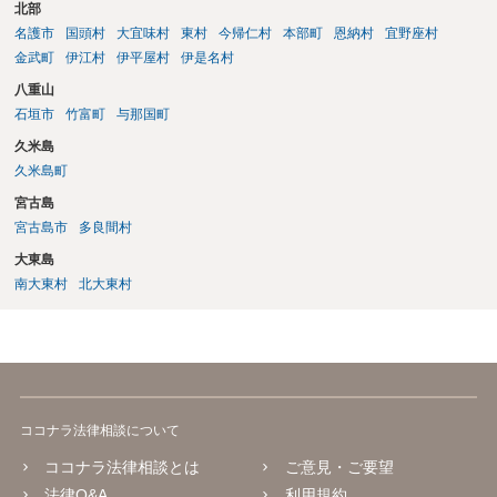
いて著作権を取得することを意味するものではありません。 JASRAC
北部
への登録は必須ではありません。登録を希望する場合は、自分が作
名護市
国頭村
大宜味村
東村
今帰仁村
本部町
恩納村
宜野座村
詞、作曲、編曲等にどの程度創作的に関与したかを説明できることが
金武町
伊江村
伊平屋村
伊是名村
重要です。 4．音楽配信やライブについて SpotifyやApple Musicでの
八重山
配信、販売、ライブでの歌唱も、Sunoの規約上の商用利用条件を満た
石垣市
竹富町
与那国町
せば、原則として可能です。ただし、配信サービスごとのAI生成音楽
に関する規約も確認する必要があります。 5．注意点について 生成
久米島
日、有料プランの契約状況、プロンプト、修正・編集の履歴を保存し
久米島町
ておくことをお勧めします。また、既存の楽曲と偶然類似する可能性
宮古島
や、第三者が同じような楽曲を生成する可能性にも注意が必要です。
宮古島市
多良間村
最終的には、個別の楽曲の制作過程と、利用時点のSuno及び配信サー
ビスの規約を確認して判断することになります。
大東島
南大東村
北大東村
ココナラ法律相談について
ココナラ法律相談とは
ご意見・ご要望
法律Q&A
利用規約