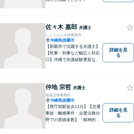
佐々木 嘉郎
弁護士
じょうなん法律事務所
沖縄県
那覇市
|
【那覇市で活躍する弁護士】
詳細を見
【民事・刑事など幅広く対応
る
◎】沖縄で弁護経験豊富な弁
護士！スピーディな対応を心
掛け、皆様の抱える問題がで
きるだけ早く解決できるよう
尽力します！皆様のご希望を
仲地 宗哲
弁護士
丁寧にお聞きします。【牧志
南風法律事務所
駅・安里駅から徒歩圏】
沖縄県
那覇市
|
【県庁前駅徒歩11分】【交通
詳細を見
事故・離婚事件・企業法務分
る
野での実績多数】「精神的な
負担の軽減」や「解決プロセ
ス」を重視し、弁護を進めて