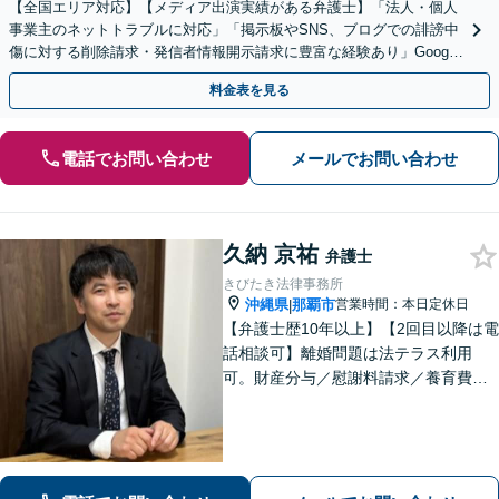
【全国エリア対応】【メディア出演実績がある弁護士】「法人・個人
事業主のネットトラブルに対応」「掲示板やSNS、ブログでの誹謗中
傷に対する削除請求・発信者情報開示請求に豊富な経験あり」Google
口コミの削除請求・賠償請求のご相談はお任せ
料金表を見る
電話でお問い合わせ
メールでお問い合わせ
久納 京祐
弁護士
きびたき法律事務所
沖縄県
那覇市
営業時間：本日定休日
|
【弁護士歴10年以上】【2回目以降は電
話相談可】離婚問題は法テラス利用
可。財産分与／慰謝料請求／養育費な
どを中心に対応。相続トラブルは、遺
産分割協議／遺留分、トートーメーの
問題などもご相談可能！交通事故対応
多数【バス停「天久」2分】