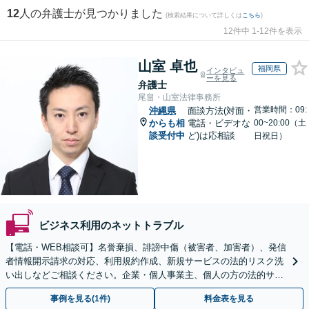
12
人の弁護士が見つかりました
(検索結果について詳しくは
こちら
)
12件中 1-12件を表示
山室 卓也
福岡県
インタビュ
ーを見る
弁護士
尾畠・山室法律事務所
営業時間：09:
沖縄県
面談方法(対面・
からも相
電話・ビデオな
00~20:00（土
談受付中
ど)は応相談
日祝日）
ビジネス利用のネットトラブル
【電話・WEB相談可】名誉棄損、誹謗中傷（被害者、加害者）、発信
者情報開示請求の対応、利用規約作成、新規サービスの法的リスク洗
い出しなどご相談ください。企業・個人事業主、個人の方の法的サポ
ートをいたします【スポット相談可】
事例を見る(1件)
料金表を見る