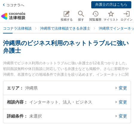
弁護士の方はこちら
ココナラへ
投稿する
探す
閲覧履歴
マイリスト
ログイン
ココナラ法律相談
沖縄県で法律相談できる弁護士
沖縄県でインターネ
沖縄県のビジネス利用のネットトラブルに強い
弁護士
沖縄県でビジネス利用のネットトラブルに強い弁護士が12名見つかりました。
初回面談無料や休日面談に対応している弁護士なども掲載中。さらに那覇市や
沖縄市、名護市などの地域条件で弁護士を絞り込めます。インターネットに関
係する誹謗中傷や名誉毀損、個人特定等の細かな分野での絞り込み検索もでき
便利です。特にきびたき法律事務所の久納 京祐弁護士や弁護士法人ACLOGOS
エリア
沖縄県
変更
の真栄里 嘉邦弁護士、アビリス法律事務所の上間 貞史弁護士のプロフィール情
報や弁護士費用、強みなどが注目されています。『沖縄県で土日や夜間に発生
相談内容
インターネット、法人・ビジネス
変更
したビジネス利用のネットトラブルのトラブルを今すぐに弁護士に相談した
い』『ビジネス利用のネットトラブルのトラブル解決の実績豊富な近くの弁護
士を検索したい』『初回相談無料でビジネス利用のネットトラブルを法律相談
詳細条件
未選択
変更
できる沖縄県内の弁護士に相談予約したい』などでお困りの相談者さんにおす
すめです。