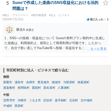
5
Sunoで作成した楽曲のSNS収益化における法的
問題は？
#個人・プライベート
#著作権侵害
#法人・ビジネス
2026年7月16日
役にたった
1
匿名A
弁護士
1．SNSへの投稿・収益化について Sunoの有料プラン契約中に生成し
た楽曲は、利用規約上、原則として商用利用が可能です。したがっ
て、自分で歌い直してYouTube等へ投稿・収益化することも、通常は
可能と考えられます。ただし、生成時点のプランと最新の利用規約は
確認してください。 2．メロディーや伴奏の使用について AIボーカル
を自分の歌声に差し替えても、メロディーや伴奏を使用する以上、Su
noの規約が適用されます。有料プランで適法に生成したものであれ
市区町村別に法人・ビジネスで絞り込む
ば、原則として使用可能です。 3．著作権とJASRAC登録について Su
南部
noが商用利用を認めていても、日本法上、その楽曲に著作権が発生す
那覇市
浦添市
糸満市
豊見城市
南城市
与那原町
南風原町
るとは限りません。AIが自動生成したメロディーや伴奏について、人
の創作的な関与が乏しい場合、著作権が認められない可能性がありま
渡嘉敷村
座間味村
粟国村
渡名喜村
八重瀬町
す。自分で歌い直しただけで、作曲部分の著作権が発生するわけでも
中部
ありません。 なお、自分で歌い直した歌唱については、楽曲自体に著
宜野湾市
沖縄市
うるま市
読谷村
嘉手納町
北谷町
北中城村
作権が成立するか否かとは別に、実演家としての著作隣接権が生じま
中城村
西原町
す。ただし、この権利は、Sunoが生成したメロディーや伴奏自体につ