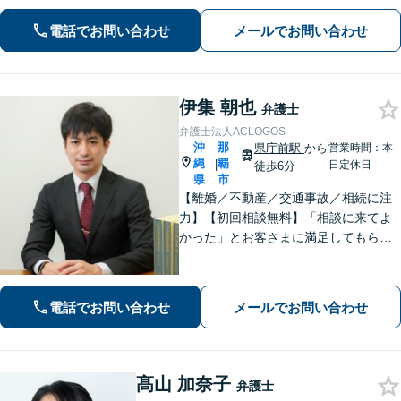
援。自らも役員を務める「経営がわか
る弁護士」が対応【相談料は着手金に
電話でお問い合わせ
メールでお問い合わせ
充当／顧問契約可／休日・夜間・オン
ライン相談可】
伊集 朝也
弁護士
弁護士法人ACLOGOS
沖
那
県庁前駅
から
営業時間：本
縄
覇
|
日定休日
徒歩6分
県
市
【離婚／不動産／交通事故／相続に注
力】【初回相談無料】「相談に来てよ
かった」とお客さまに満足してもらう
ことを大切にしています！沖縄にお住
まいの方・中小企業の方を支えるべ
く、丁寧なヒアリングで皆様のお気持
電話でお問い合わせ
メールでお問い合わせ
ちに寄り添います。
髙山 加奈子
弁護士