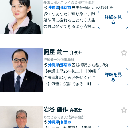
弁護士法人ニライ総合法律事務所
沖縄県
那覇市
美栄橋駅
から徒歩10分
|
多忙なあなたに寄り添い、離
詳細を見
婚準備に疲れることなく人生
る
の再出発ができるよう応援し
ます。
照屋 兼一
弁護士
照屋兼一法律事務所
沖縄県
那覇市
旭橋駅
から徒歩8分
|
【弁護士歴25年以上】【沖縄
詳細を見
の法律相談ならお任せくださ
る
い】気軽に受診できる「町医
者」のような弁護士でありた
いと思っています。豊富な経
験により培ったノウハウを活
岩谷 健作
かし、ひとりでも多く悩まれ
弁護士
ている方を救います。ぜひご
ちむじゅらさん法律事務所
相談ください。
沖縄県
名護市
|