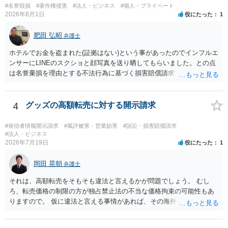
は限りません。 人物写真については、通常のSNSへの無断掲載と同
できる」レベルだと、翻案や二次的著作物の問題が出ますのでこの点
#名誉毀損
#著作権侵害
#法人・ビジネス
#個人・プライベート
様、掲載目的、態様、必要性、本人の特定可能性等から判断されま
はご留意ください。
2026年8月1日
役にたった
1
す。営業目的であり、本人も掲載を拒否していることは、違法性を認
める方向の事情となりますが、自動的に肖像権侵害となるわけではあ
肥田 弘昭
弁護士
りません。 まず、見積書、メール、チャット、デザイナーの利用規約
を確認したうえで、「提供素材及びこれを含む画面の複製・SNS掲載
ホテルでお金を盗まれた(証拠はない)という事があったのでインフルエ
を許諾しない」と書面で明確に通知することをお勧めします。すでに
ンサーにLINEのスクショと顔写真を送り晒してもらいました。との点
掲載された場合は、URL、掲載日時、画面を保存してから削除を求め
は名誉棄損を理由とする不法行為に基づく損害賠償請求（共同不法行
てください。
為）の対象となるかと思います。但し、慰謝料額としては、「その後
その人が会社を経営しているようで仕事が飛んだとのことでその分の
賠償金と8人分の従業員の年間利益を請求すると言われています。」で
4
グッズの高額転売に対する開示請求
の計算がすべて損害とならないかと思いますので、損害額で争っても
良いかと思います。ご参考にしてください。
#発信者情報開示請求
#風評被害・営業妨害
#訴訟・損害賠償請求
#法人・ビジネス
2026年7月19日
役にたった
1
岡田 晃朝
弁護士
それは、高額転売をそもそも違法と言えるかが問題でしょう。 むし
ろ、転売価格の制限の方が独占禁止法の不当な価格拘束の可能性もあ
りますので。 仮に違法と言える事情があれば、その海外メーカーの権
利侵害ですから、その海外メーカーからの請求があれば可能性はあり
ます。