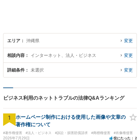
まいります。見積もりは無料
ですので、お気軽にご相談く
ださい。個々に応じた解決策
をご提案します。
エリア
沖縄県
変更
相談内容
インターネット、法人・ビジネス
変更
詳細条件
未選択
変更
ビジネス利用のネットトラブルの法律Q&Aランキング
1
ホームページ制作における使用した画像や文章の
著作権について
#著作権侵害
#法人・ビジネス
#訴訟・損害賠償請求
#商標権侵害
#肖像権侵害
2026年7月29日
役にたった
2