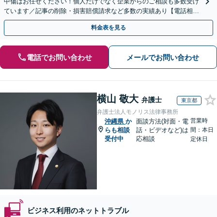
中傷はお任せください！個人だけでなく企業からのご相談も多数受け
ています／記事の削除・損害賠償請求など多数の実績あり【電話相談
可】【初回相談無料】【夜間休日面談可】
料金表を見る
電話でお問い合わせ
メールでお問い合わせ
横山 敬大
弁護士
東京都
弁護士法人モノリス法律事務所
営業時
沖縄県
か
面談方法(対面・電
らも相談
話・ビデオなど)は
間：本日
受付中
応相談
定休日
ビジネス利用のネットトラブル