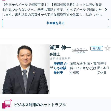
【全国からメールで相談可能！】【初回相談無料】ネットに強い弁護
士が見つからない方へ。来所も電話も不要、すべてメールで対応いた
します。書き込みの悪質性から妥当な慰謝料額を算出し、見通しや費
用面のリスクも包み隠さずお伝えしサポートします。
料金表を見る
瀬戸 伸一
福岡県
インタビュ
ーを見る
弁護士
瀬戸法律事務所
営業時
沖縄県
か
面談方法(対面・電
らも相談
話・ビデオなど)は
間：本日
受付中
応相談
定休日
ビジネス利用のネットトラブル