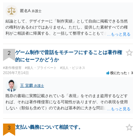
匿名A
弁護士
結論として、デザイナーに「制作実績」として自由に掲載できる当然
の権利があるわけではありません。ただし、提供した素材すべての権
利がご相談者に帰属する、と一括して整理することもできません。 ご
自身が撮影・執筆した写真や文章は、創作性があれば原則としてご自
身が著作権者です。 他方、ブランド名、文字主体のロゴ、商品情報、
短いキャッチコピー、販売コンセプトなどは、通常、著作物には当た
2
ゲーム制作で昔話をモチーフにすることは著作権
りません。ただし、ロゴに独自の図形やイラスト等が含まれる場合に
的にセーフかどうか
は、その表現部分が著作物となる可能性があります。 また、人物写真
#著作権侵害
#個人・プライベート
#法人・ビジネス
の著作権は撮影者に、肖像に関する権利は被写体本人に帰属します
2026年7月14日
役にたった
3
（著作権法2条・17条）。 ウェブサイト全体に当然に著作権が生じる
わけではありません。デザイナーが独自に制作したイラストやバナー
王 宣麟
弁護士
等は別として、一般的なレイアウトや配色、依頼者から提供された素
材を希望に沿って配置した部分には、通常、著作物性は認められにく
既存の書籍に実際記載されている「表現」をそのまま盗用するなどす
いと考えられます。仮に具体的な画面構成の一部に創作性が認められ
れば、それは著作権侵害になる可能性がありますが、その表現を使用
ても、その権利は当該部分に限られ、ご相談者の写真や文章等を制作
しない（類似も含めて）のであれば基本的に大きな問題は生じないか
実績として掲載する権限まで当然に生じるものではありません。 もっ
と思います。 著作権が守るのは「アイデア」ではなく「具体的な表
とも、契約書がなくても、見積書、メール、利用規約等に実績掲載へ
現」であり、昔話の大筋や設定の骨子だけを使うのは、一般にアイデ
の同意があれば別です。また、単に制作を担当した事実を記載した
ア利用の範囲です。 一方で、特定の作品の文章をそのまま使うことは
3
支払い義務について相談です。
り、公開中のサイトへリンクしたりする行為まで当然に禁止できると
もちろん、表現の選び方や展開が「その作品の本質的特徴を直接感得