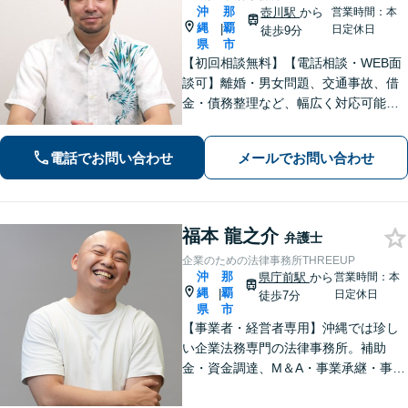
沖
那
壺川駅
から
営業時間：本
縄
覇
|
日定休日
徒歩9分
県
市
【初回相談無料】【電話相談・WEB面
談可】離婚・男女問題、交通事故、借
金・債務整理など、幅広く対応可能で
す。地域密着型の法律事務所で、ご相
談しやすい対応体制を整備していま
電話でお問い合わせ
メールでお問い合わせ
す。抱えているお悩みを解決いたしま
すので、お気軽にお問い合わせくださ
い。
福本 龍之介
弁護士
企業のための法律事務所THREEUP
沖
那
県庁前駅
から
営業時間：本
縄
覇
|
日定休日
徒歩7分
県
市
【事業者・経営者専用】沖縄では珍し
い企業法務専門の法律事務所。補助
金・資金調達、M＆A・事業承継・事業
再生までグループでワンストップ支