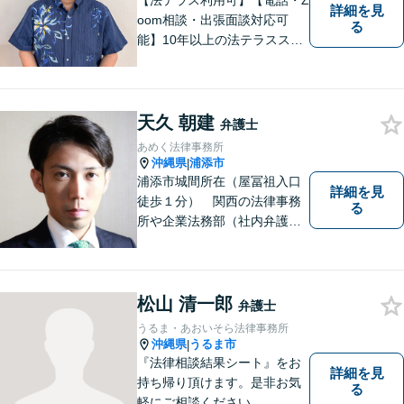
【法テラス利用可】【電話・Z
詳細を見
oom相談・出張面談対応可
る
能】10年以上の法テラススタ
ッフ弁護士の経験を活かし、
地域に密着した法的サービス
をご提供します！どんなご相
談にも親身に寄り添い、あな
天久 朝建
弁護士
たの未来を全力でサポートい
あめく法律事務所
たします【沖縄北部エリア・
沖縄県
浦添市
|
名護市】
浦添市城間所在（屋冨祖入口
詳細を見
徒歩１分） 関西の法律事務
る
所や企業法務部（社内弁護士
として）で経験を積んだ弁護
士が対応いたします
松山 清一郎
弁護士
うるま・あおいそら法律事務所
沖縄県
うるま市
|
『法律相談結果シート』をお
詳細を見
持ち帰り頂けます。是非お気
る
軽にご相談ください。