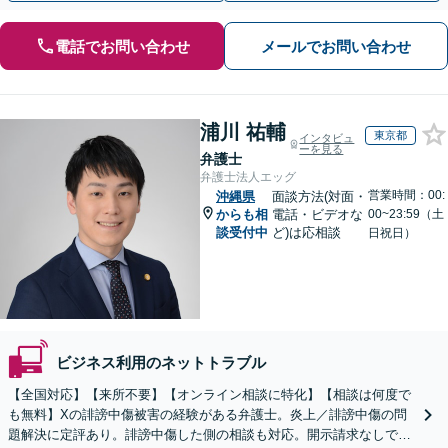
電話でお問い合わせ
メールでお問い合わせ
浦川 祐輔
東京都
インタビュ
ーを見る
弁護士
弁護士法人エッグ
営業時間：00:
沖縄県
面談方法(対面・
からも相
電話・ビデオな
00~23:59（土
談受付中
ど)は応相談
日祝日）
ビジネス利用のネットトラブル
【全国対応】【来所不要】【オンライン相談に特化】【相談は何度で
も無料】Xの誹謗中傷被害の経験がある弁護士。炎上／誹謗中傷の問
題解決に定評あり。誹謗中傷した側の相談も対応。開示請求なしで本