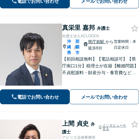
電話でお問い合わせ
メールでお問い合わせ
真栄里 嘉邦
弁護士
弁護士法人ACLOGOS
沖
那
県庁前駅
から
営業時間：本
縄
覇
|
日定休日
徒歩6分
県
市
【初回相談無料】【電話相談可】【県
庁南口1分】税理士が在籍【離婚問題】
不貞慰謝料・財産分与・養育費など。
協議・調停・別居中、どの段階でもご
相談ください【不動産】賃料増額（減
額）・明け渡し請求・立退料増額など
電話でお問い合わせ
メールでお問い合わせ
に対応。交渉から訴訟までお任せくだ
さい。
上間 貞史
弁
インタビューを
見る
護士
アビリス法律事務所