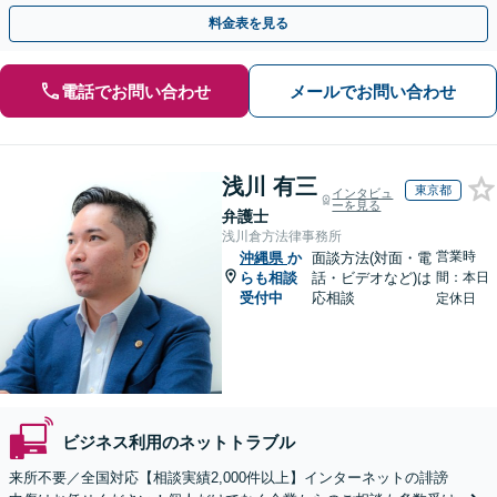
人の特定ができる場合もあり。
料金表を見る
電話でお問い合わせ
メールでお問い合わせ
浅川 有三
東京都
インタビュ
ーを見る
弁護士
浅川倉方法律事務所
営業時
沖縄県
か
面談方法(対面・電
らも相談
話・ビデオなど)は
間：本日
受付中
応相談
定休日
ビジネス利用のネットトラブル
来所不要／全国対応【相談実績2,000件以上】インターネットの誹謗