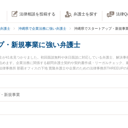
法律相談を投稿する
弁護士を探す
法律Q
弁護士
沖縄県で企業法務に強い弁護士
沖縄県でスタートアップ・新規事
プ・新規事業に強い弁護士
士が41名見つかりました。初回面談無料や休日面談に対応している弁護士、解決事
込めます。企業法務に関係する顧問弁護士契約や契約書作成・リーガルチェック、
事務所 那覇オフィスの下地 寛隆弁護士や企業のための法律事務所THREEUPの福
費用、強みなどが注目されています。『沖縄県で土日や夜間に発生したスタートアッ
ブル解決の実績豊富な近くの弁護士を検索したい』『初回相談無料でスタートアッ
におすすめです。
・新規事業