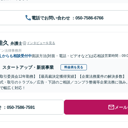
電話でお問い合わせ
佳久
弁護士
インタビューを見る
イン法律事務所
県
からも相談受付中
面談方法(対面・電話・ビデオなど)は応相談
営業時間：09:0
スタートアップ・新規事業
料金表を見る
取引委員会12年勤務】【最高裁決定獲得実績】【企業法務案件の解決多数】
式・取引のトラブル／広告・下請のご相談／コンプラ整備等企業法務に強み
で幅広く対応！
せ
メール