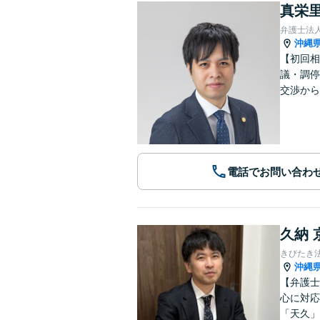
真栄里
弁護士法人
沖縄
【初回相
議・調停
交渉から
電話でお問い合わ
久納 
きびたき
沖縄
【弁護士
心に対応
「天久」