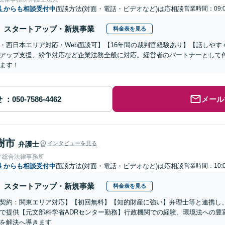
県
からも相談受付中
面談方法(対面・電話・ビデオなど)は応相談
営業時間：09:0
スタートアップ・新規事業
料金表を見る
・西日本エリア対応・Web面談可】【16年間の裁判官経験あり】【話しや
アップ支援、紛争対応など企業法務全般に対応。経営者のパートナーとして
ます！
せ
メール
樹市
弁護士
インタビューを見る
ア総合法律事務所
県
からも相談受付中
面談方法(対面・電話・ビデオなど)は応相談
営業時間：10:0
スタートアップ・新規事業
料金表を見る
契約：関東エリア対応】【初回無料】【知的財産に強い】弁理士等と連携し
で提供【元文部科学省ADRセンター勤務】行政機関での経験、環境法への豊
を解決へ導きます