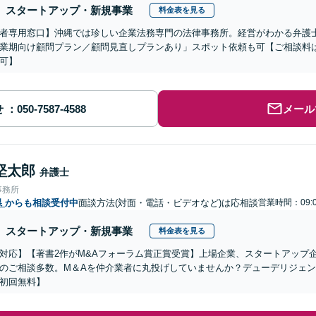
スタートアップ・新規事業
料金表を見る
者専用窓口】沖縄では珍しい企業法務専門の法律事務所。経営がわかる弁護士
業期向け顧問プラン／顧問見直しプランあり」スポット依頼も可【ご相談料
可】
せ
メール
堅太郎
弁護士
事務所
県
からも相談受付中
面談方法(対面・電話・ビデオなど)は応相談
営業時間：09:0
スタートアップ・新規事業
料金表を見る
対応】【著書2作がM&Aフォーラム賞正賞受賞】上場企業、スタートアップ
のご相談多数。M＆Aを仲介業者に丸投げしていませんか？デューデリジェ
初回無料】