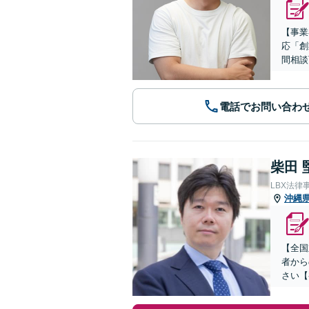
【事業
応「創
間相談
電話でお問い合わ
柴田 
LBX法律
沖縄
【全国
者から
さい【