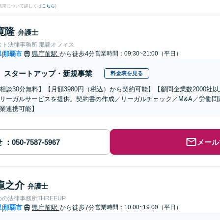
結果について詳しくは
こちら
)
寛隆
弁護士
スト法律事務所 那覇オフィス
県
那覇市
県庁前駅
から徒歩4分
営業時間：09:30~21:00（平日）
|
スタートアップ・新規事業
料金表を見る
相談30分無料】【月額3980円（税込）から契約可能】【顧問企業数2000
リーガルサービスを提供。契約書の作成／リーガルチェック／M&A／労働問
業連携可能】
せ
メール
龍之介
弁護士
の法律事務所THREEUP
県
那覇市
県庁前駅
から徒歩7分
営業時間：10:00~19:00（平日）
|