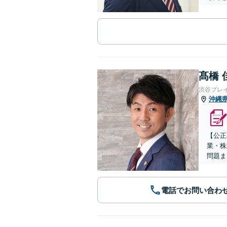
髙橋 
渋谷ブレ
沖縄
【公正
業・株
問題ま
電話でお問い合わ