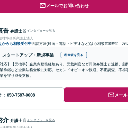
メールでお問い合わせ
慎吾
弁護士
インタビューを見る
岡法律事務所弁護士法人
県
からも相談受付中
面談方法(対面・電話・ビデオなど)は応相談
営業時間：09:0
スタートアップ・新規事業
料金表を見る
対応】【元検事】企業内勤務経験あり。元裁判官など同僚弁護士と連携。顧
業承継など企業法務全般に対応。セカンドオピニオン歓迎。不正調査、不祥
業を守り成長支援。
せ
メール
啓介
弁護士
インタビューを見る
岡法律事務所弁護士法人