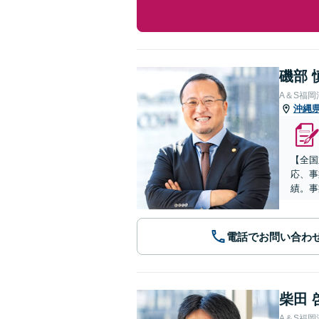
磯部 
A＆S福
沖縄
【全国
応、事
績。事
電話でお問い合わ
柴田 
A＆S福