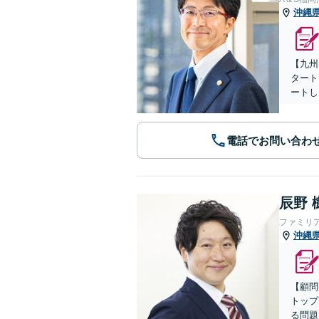
沖縄
【九州
タート
ートし
電話でお問い合わ
辰野 
ファミリ
沖縄
【顧問
トップ
る問題