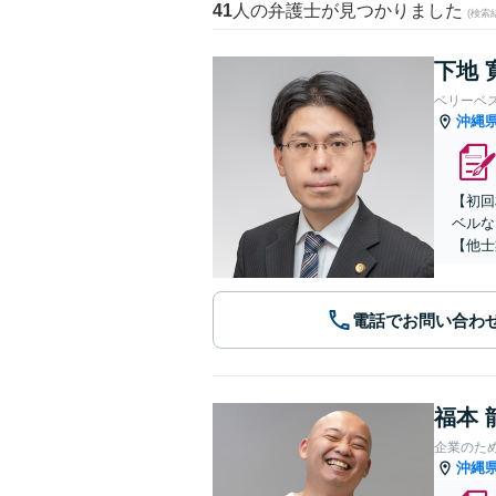
41
人の弁護士が見つかりました
(検索
下地 
ベリーベ
沖縄
【初回
ベルな
【他士
電話でお問い合わ
福本 
企業のため
沖縄