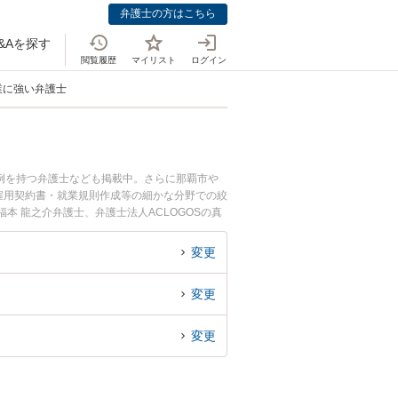
弁護士の方はこちら
&Aを探す
閲覧履歴
マイリスト
ログイン
業に強い弁護士
例を持つ弁護士なども掲載中。さらに那覇市や
雇用契約書・就業規則作成等の細かな分野での絞
本 龍之介弁護士、弁護士法人ACLOGOSの真
プ・新規事業のトラブルを今すぐに弁護士に相
プ・新規事業を法律相談できる沖縄県内の弁護士
変更
変更
変更