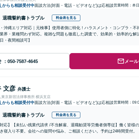
県
からも相談受付中
面談方法(対面・電話・ビデオなど)は応相談
営業時間：本
退職誓約書トラブル
料金表を見る
・沖縄エリア対応｜元検事】使用者側に特化！ハラスメント・コンプラ・不
業界・業種問わず対応。複雑な問題も徹底した調査で、効果的・効率的な解
日・夜間相談可】
せ
メール
 文彦
弁護士
人東京新宿法律事務所 横浜支店
県
からも相談受付中
面談方法(対面・電話・ビデオなど)は応相談
営業時間：09:0
退職誓約書トラブル
料金表を見る
対応】【未払い残業代請求 /不当解雇、退職勧奨等労働者側専従】働く皆様
き寝入り不要。会社への疑問や悩み、ご相談ください。予約は24時間受付。