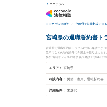
ココナラへ
ココナラ法律相談
宮崎県で法律相談できる
宮崎県の退職誓約書ト
宮崎県で退職誓約書トラブルに強い弁護士が7
延岡市などの地域条件で弁護士を絞り込めます
務所 宮崎オフィスの德永 義夫弁護士やAXI
ます。『宮崎県で土日や夜間に発生した退職誓
たい』『初回相談無料で退職誓約書トラブルを
エリア
宮崎県
相談内容
労働・雇用、退職誓約書
詳細条件
未選択