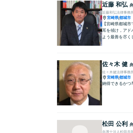
近藤 和弘
近藤和弘法律事務
宮崎県
都城市
|
【宮崎県都城市
耳を傾け，アド
よう最善を尽く
佐々木 健
佐々木健法律事務
宮崎県
都城市
|
納得できるかつ
松田 公利
弁護士法人松田共