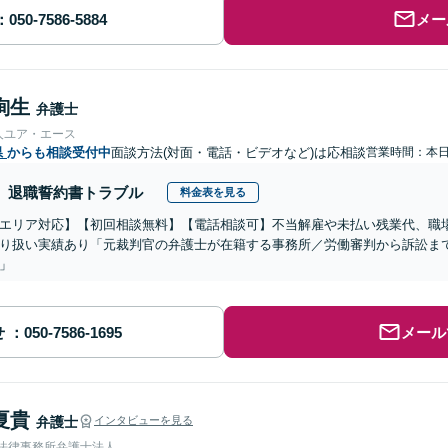
メー
絢生
弁護士
人ユア・エース
県
からも相談受付中
面談方法(対面・電話・ビデオなど)は応相談
営業時間：本
退職誓約書トラブル
料金表を見る
エリア対応】【初回相談無料】【電話相談可】不当解雇や未払い残業代、職
り扱い実績あり「元裁判官の弁護士が在籍する事務所／労働審判から訴訟ま
」
せ
メール
夏貴
弁護士
インタビューを見る
岡法律事務所弁護士法人