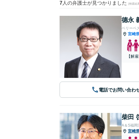
7
人の弁護士が見つかりました
(検索結
德永 
ベリーベ
宮崎
【解雇
電話でお問い合わ
柴田 
A＆S福
宮崎