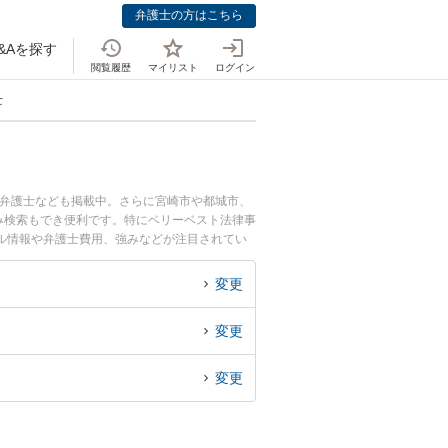
弁護士の方はこちら
&Aを探す
閲覧履歴
マイリスト
ログイン
士
つ弁護士なども掲載中。さらに宮崎市や都城市、
み検索もでき便利です。特にベリーベスト法律事
ール情報や弁護士費用、強みなどが注目されてい
トラブル解決の実績豊富な近くの弁護士を検索し
おすすめです。
変更
変更
変更