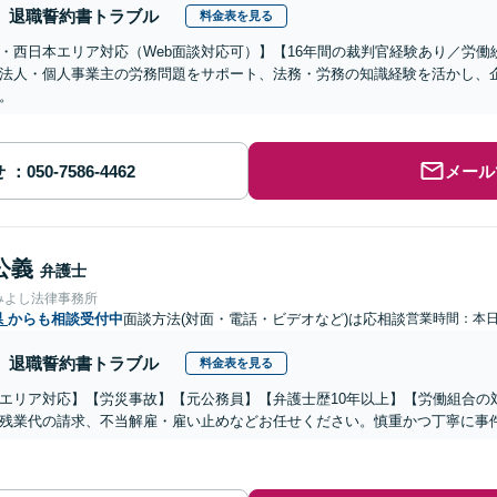
退職誓約書トラブル
料金表を見る
・西日本エリア対応（Web面談対応可）】【16年間の裁判官経験あり／労
法人・個人事業主の労務問題をサポート、法務・労務の知識経験を活かし、
。
せ
メール
公義
弁護士
みよし法律事務所
県
からも相談受付中
面談方法(対面・電話・ビデオなど)は応相談
営業時間：本
退職誓約書トラブル
料金表を見る
エリア対応】【労災事故】【元公務員】【弁護士歴10年以上】【労働組合の
残業代の請求、不当解雇・雇い止めなどお任せください。慎重かつ丁寧に事