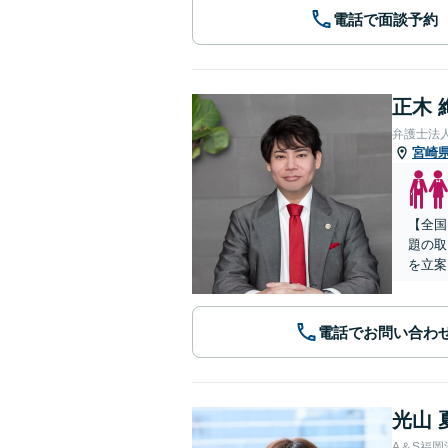
電話で面談予約
正木 
弁護士法
宮崎
【全国
題の取
を立案
電話でお問い合わ
光山 
A＆S福