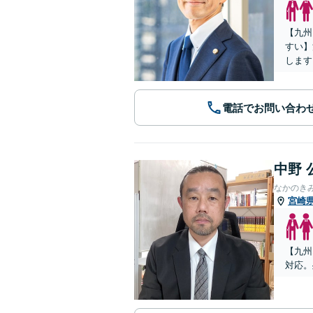
【九州
すい】
します
電話でお問い合わ
中野 
なかのき
宮崎
【九州
対応。