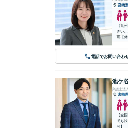
宮崎
【九州
さい。
可【休
電話でお問い合わ
池ケ谷
弁護士法
宮崎
【全国
でも泣
可】