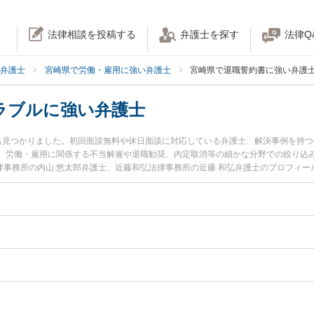
法律相談を投稿する
弁護士を探す
法律Q
弁護士
宮崎県で労働・雇用に強い弁護士
宮崎県で退職誓約書に強い弁護
ラブルに強い弁護士
名見つかりました。初回面談無料や休日面談に対応している弁護士、解決事例を持
。労働・雇用に関係する不当解雇や退職勧奨、内定取消等の細かな分野での絞り込
S法律事務所の内山 悠太郎弁護士、近藤和弘法律事務所の近藤 和弘弁護士のプロフィ
約書トラブルのトラブルを今すぐに弁護士に相談したい』『退職誓約書トラブルの
法律相談できる宮崎県内の弁護士に相談予約したい』などでお困りの相談者さんに