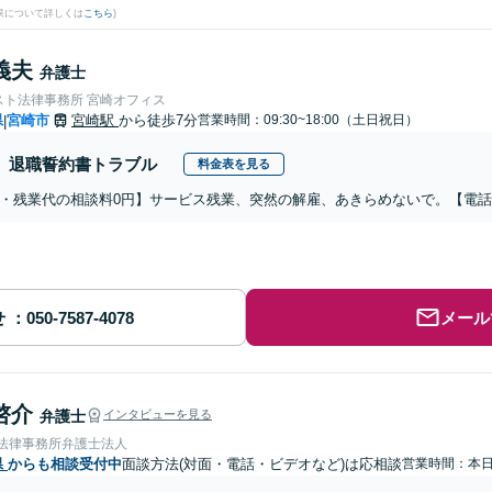
果について詳しくは
こちら
)
義夫
弁護士
スト法律事務所 宮崎オフィス
県
宮崎市
宮崎駅
から徒歩7分
営業時間：09:30~18:00（土日祝日）
|
退職誓約書トラブル
料金表を見る
・残業代の相談料0円】サービス残業、突然の解雇、あきらめないで。【電
せ
メール
啓介
弁護士
インタビューを見る
岡法律事務所弁護士法人
県
からも相談受付中
面談方法(対面・電話・ビデオなど)は応相談
営業時間：本