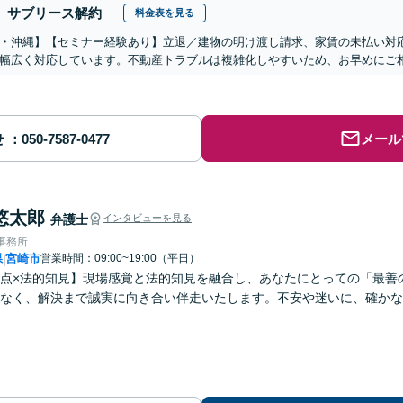
サブリース解約
料金表を見る
・沖縄】【セミナー経験あり】立退／建物の明け渡し請求、家賃の未払い対
幅広く対応しています。不動産トラブルは複雑化しやすいため、お早めにご
せ
メール
悠太郎
弁護士
インタビューを見る
律事務所
県
宮崎市
営業時間：09:00~19:00（平日）
|
点×法的知見】現場感覚と法的知見を融合し、あなたにとっての「最善
なく、解決まで誠実に向き合い伴走いたします。不安や迷いに、確かな