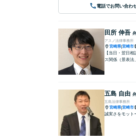
電話でお問い合わ
田所 伸吾
アスノ法律事務所
宮崎県
宮崎市
|
【当日・翌日相
ス関係（景表法
五島 自由
五島法律事務所
宮崎県
宮崎市
|
誠実さをモット