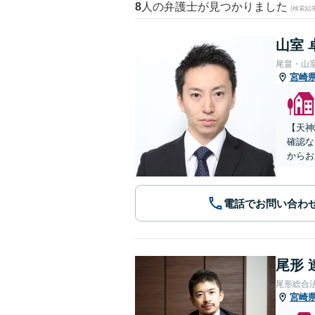
8
人の弁護士が見つかりました
(検索結
山室 
尾畠・山
宮崎
【天神
確認な
からお
電話でお問い合わ
尾形 
尾形総合
宮崎