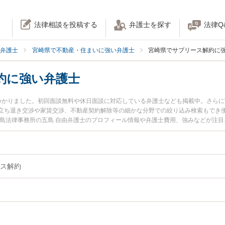
法律相談を投稿する
弁護士を探す
法律Q
弁護士
宮崎県で不動産・住まいに強い弁護士
宮崎県でサブリース解約に
約に強い弁護士
つかりました。初回面談無料や休日面談に対応している弁護士なども掲載中。さら
ち退き交渉や家賃交渉、不動産契約解除等の細かな分野での絞り込み検索もでき便利
五島法律事務所の五島 自由弁護士のプロフィール情報や弁護士費用、強みなどが注
に相談したい』『サブリース解約のトラブル解決の実績豊富な近くの弁護士を検索
』などでお困りの相談者さんにおすすめです。
ス解約