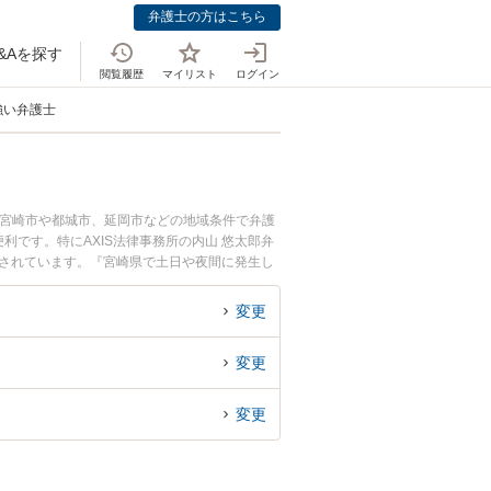
弁護士の方はこちら
&Aを探す
閲覧履歴
マイリスト
ログイン
強い弁護士
に宮崎市や都城市、延岡市などの地域条件で弁護
です。特にAXIS法律事務所の内山 悠太郎弁
目されています。『宮崎県で土日や夜間に発生し
したい』『初回相談無料でサブリース解約を法律
変更
変更
変更