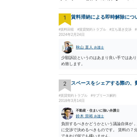
1
賃料滞納による即時解除につ
#賃料回収
#賃貸契約トラブル
#立ち退き交渉
2024年2月24日
秋山 直人
弁護士
少額訴訟というのはあまり良い手ではあり
め致します。
2
スペースをシェアする際の、
#賃貸契約トラブル
#サブリース解約
2018年3月14日
不動産・住まいに強い弁護士
鈴木 崇裕
弁護士
負担するべきかどうかという議論自体が，
に交渉で決めるべきものです。 賃料の７
できれば何でも構いません。