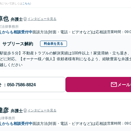
果について詳しくは
こちら
)
卓也
弁護士
インタビューを見る
室法律事務所
県
からも相談受付中
面談方法(対面・電話・ビデオなど)は応相談
営業時間：09:0
サブリース解約
料金表を見る
駅徒歩５分】不動産トラブルの解決実績は100件以上！家賃滞納・立ち退き
どに対応。【オーナー様／個人】依頼者様有利になるよう、経験豊富な弁護
越しください
せ
メール
達彦
弁護士
インタビューを見る
法律事務所
県
からも相談受付中
面談方法(対面・電話・ビデオなど)は応相談
営業時間：09:0