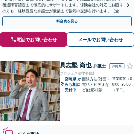
後遺障害認定まで徹底的にサポートします。保険会社の対応にお困り
の方も、経験豊富な弁護士が最後まで強気の交渉を行います。【全国
13拠点】お気軽にご相談ください。
料金表を見る
電話でお問い合わせ
メールでお問い合わせ
具志堅 尚也
弁護士
沖縄県
プロフェス法律事務所
営業時間：0
宮崎県
か
面談方法(対面・
らも相談
電話・ビデオな
8:00~20:00
受付中
ど)は応相談
（平日）