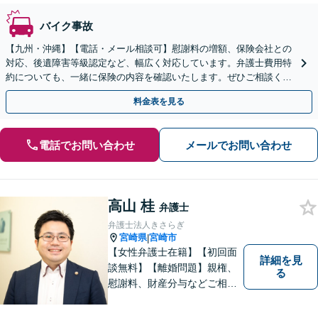
バイク事故
【九州・沖縄】【電話・メール相談可】慰謝料の増額、保険会社との
対応、後遺障害等級認定など、幅広く対応しています。弁護士費用特
約についても、一緒に保険の内容を確認いたします。ぜひご相談くだ
さい。【休日・夜間面談可】
料金表を見る
電話でお問い合わせ
メールでお問い合わせ
高山 桂
弁護士
弁護士法人きさらぎ
宮崎県
宮崎市
|
【女性弁護士在籍】【初回面
詳細を見
談無料】【離婚問題】親権、
る
慰謝料、財産分与などご相談
ください【借金問題】ギャン
ブルや浪費が原因の借金もご