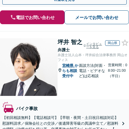
電話でお問い合わせ
メールでお問い合わせ
坪井 智之
岡山県
インタビュ
ーを見る
弁護士
弁護士法人山本・坪井綜合法律事務所 岡山オ
フィス
営業時間：0
宮崎県
か
面談方法(対面・
らも相談
電話・ビデオな
8:00~21:00
受付中
ど)は応相談
（平日）
バイク事故
【初回相談無料】【電話相談可】【早朝・夜間・土日祝日相談対応】
慰謝料請求／保険会社との交渉／後遺障害等級の異議申立て／慰謝料