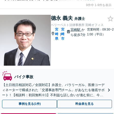
9件中 1-9件を表示
德永 義夫
弁護士
ベリーベスト法律事務所 宮崎オフィス
宮
宮
宮崎駅
か
営業時間：09:30~2
崎
崎
|
1:00（平日）
ら徒歩7分
県
市
バイク事故
【土日祝日相談対応／全国対応】弁護士、パラリーガル、医療コーデ
ィネーターで構成された「交通事故専門チーム」があなたを徹底サポ
ート！【相談料：初回無料※1】不利益な話し合いが進む前に、今す
ぐ相談！
事例を見る(1件)
料金表を見る