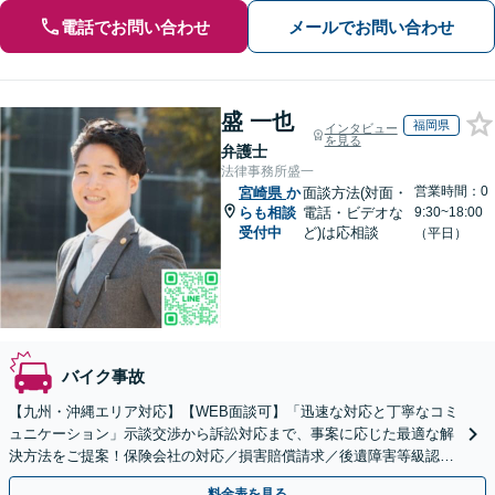
電話でお問い合わせ
メールでお問い合わせ
盛 一也
福岡県
インタビュー
を見る
弁護士
法律事務所盛一
営業時間：0
宮崎県
か
面談方法(対面・
らも相談
電話・ビデオな
9:30~18:00
受付中
ど)は応相談
（平日）
バイク事故
【九州・沖縄エリア対応】【WEB面談可】「迅速な対応と丁寧なコミ
ュニケーション」示談交渉から訴訟対応まで、事案に応じた最適な解
決方法をご提案！保険会社の対応／損害賠償請求／後遺障害等級認定
／休業損害／示談交渉／治療費の打ち切り／死亡事故など
料金表を見る