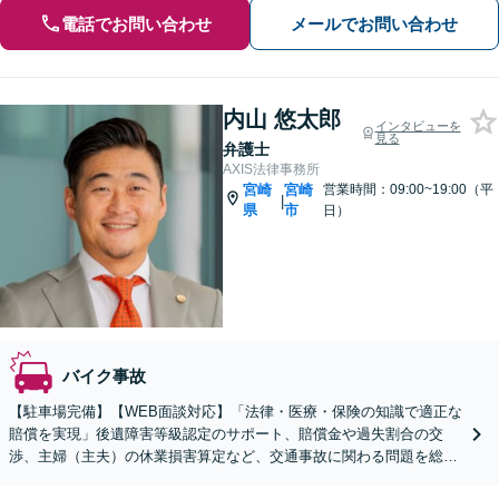
電話でお問い合わせ
メールでお問い合わせ
内山 悠太郎
インタビューを
見る
弁護士
AXIS法律事務所
宮崎
宮崎
営業時間：09:00~19:00（平
|
県
市
日）
バイク事故
【駐車場完備】【WEB面談対応】「法律・医療・保険の知識で適正な
賠償を実現」後遺障害等級認定のサポート、賠償金や過失割合の交
渉、主婦（主夫）の休業損害算定など、交通事故に関わる問題を総合
的にサポートいたします【休日・夜間相談可】