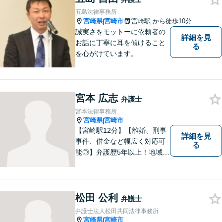
トな解決に至るよう最善を尽
五島法律事務所
くします。お気軽にご相談く
宮崎県
宮崎市
宮崎駅
から徒歩10分
|
ださい。
誠実さをモットーに依頼者の
詳細を見
お話に丁寧に耳を傾けること
る
を心がけています。
宮本 広志
弁護士
宮本法律事務所
宮崎県
宮崎市
|
【宮崎駅12分】【離婚、刑事
詳細を見
事件、借金など幅広く対応可
る
能◎】弁護歴5年以上！地域に
密着し、一人一人に向き合い
事件を解決してまいります。
お困りごとがあれば、お気軽
にご相談ください。迅速・適
松田 公利
弁護士
切な解決を目指し尽力しま
弁護士法人松田共同法律事務所
す。
宮崎県
宮崎市
|