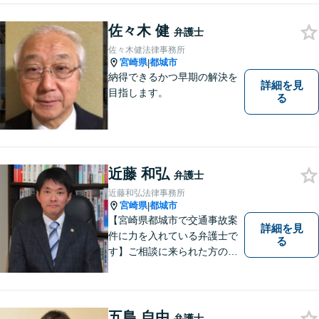
相談ください。ご依頼後はLIN
Eやメールでの対応も可能です
佐々木 健
弁護士
【メガドンキ隣】
佐々木健法律事務所
宮崎県
都城市
|
納得できるかつ早期の解決を
詳細を見
目指します。
る
近藤 和弘
弁護士
近藤和弘法律事務所
宮崎県
都城市
|
【宮崎県都城市で交通事故案
詳細を見
件に力を入れている弁護士で
る
す】ご相談に来られた方の話
に先入観を持たずに耳を傾
け，アドバイス致します。お
引き受けした案件について
は，依頼者が希望されるベス
五島 自由
弁護士