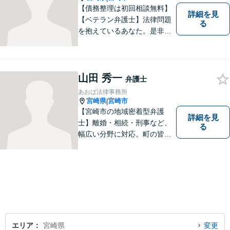
【債務整理は初回相談無料】
詳細を見
【ベテラン弁護士】法律問題
る
を抱えているあなた。是非一
度ご相談ください。
山田 秀一
弁護士
あおば法律事務所
宮崎県
宮崎市
|
【宮崎市の地域密着型弁護
詳細を見
士】離婚・相続・刑事など、
る
幅広い分野に対応。町の皆様
を平穏な暮らしへと導きま
す。問題はお一人で抱え込む
ことなく、お気軽にご相談く
ださい。きっと道が開けま
す。
エリア
宮崎県
変更