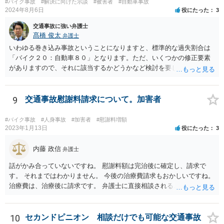
#バイク事故
#解決に向けた示談
#被害者
#自動車事故
によっては、後遺障害等級認定の申請を検討することもありますし、
2024年8月6日
役にたった
3
慰謝料や休業損害などの算定方法についても交渉の余地がある場合が
あります。 そのため、現在の症状や通院状況、保険会社から提示され
交通事故に強い弁護士
ている内容を整理したうえで、示談に応じるかどうかを判断すること
髙橋 俊太
弁護士
になります。必要に応じて、弁護士に資料（診断書、保険会社の提示
いわゆる巻き込み事故ということになりますと、標準的な過失割合は
書面など）を確認してもらい、見通しを検討することも有用だと思わ
「バイク２０：自動車８０」となります。ただ、いくつかの修正要素
れます。
がありますので、それに該当するかどうかなど検討を要します。 一
度、弁護士に個別に相談なさった方がよいように思います。
9
交通事故慰謝料請求について。加害者
#バイク事故
#人身事故
#加害者
#慰謝料増額
2023年1月13日
役にたった
3
内藤 政信
弁護士
話がかみ合っていないですね。 慰謝料額は完治後に確定し、請求で
す。 それまではわかりません。 今後の治療費請求もおかしいですね。
治療費は、治療後に請求です。 弁護士に直接相談されることを勧めま
す。
10
セカンドピニオン 相談だけでも可能な交通事故