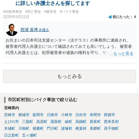
に詳しい弁護士さんを探してます
#自動車事故
#死亡事故
#被害者
#バイク事故
2026年4月21日
役にたった
4
西浦 嘉博
弁護士
お住まいの日本司法支援センター（法テラス）の事務所に連絡され、
被害者代理人弁護士について確認されてみても良いでしょう。 被害者
代理人弁護士とは、犯罪被害者や遺族の権利を守り、サポートする専
門家という位置付けです。 主として、告訴状・被害届の提出、加害者
との示談交渉、刑事裁判への参加（被害者参加制度）、損害賠償請求
などを代理で行い、被害者や遺族の心理的負担を軽減する役割を担い
もっとみる
ます。 なお、都道府県によっては弁護士会事務局を通して、弁護士会
の被害者支援委員会が窓口となることもあります。 ご依頼の弁護士さ
んと相談された上で、ご参考ください。
市区町村別にバイク事故で絞り込む
宮崎県内
宮崎市
都城市
延岡市
日南市
小林市
日向市
串間市
西都市
えびの市
三股町
高原町
国富町
綾町
高鍋町
新富町
西米良村
木城町
川南町
都農町
門川町
諸塚村
椎葉村
美郷町
高千穂町
日之影町
五ヶ瀬町