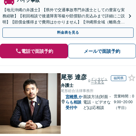
バイク事故
【地元沖縄の弁護士】【県外で交通事故専門弁護士としての豊富な実
務経験】【初回相談で後遺障害等級や賠償額の見込みまで詳細にご説
明】【賠償金獲得まで費用はかかりません】【沖縄県全域（離島含
む）対応◎】
料金表を見る
電話で面談予約
メールで面談予約
尾形 達彦
福岡県
インタビュ
ーを見る
弁護士
尾形総合法律事務所
営業時間：0
宮崎県
か
面談方法(対面・
らも相談
電話・ビデオな
9:00~20:00
受付中
ど)は応相談
（平日）