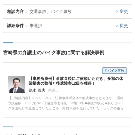
相談内容
交通事故、バイク事故
変更
詳細条件
未選択
変更
宮崎県の弁護士のバイク事故に関する解決事例
# バイク事故
【事務所事例】事故直後にご依頼いただき、多額の休
業損害の賠償と後遺障害12級を獲得！
德永 義夫
弁護士
【ご相談内容】※ベリーベスト法律事務所全体の解決事例となります。 最終
示談金額・1351万5326円 後遺障害等級・12級13号 ■事故の状況 Aさんはバイ
クを運転して直進していたところ、対向車線を走行していたトラックの後ろ
に隠れていたバイクが右折してきたため、Aさんの運転するバイクに衝突し、
Aさんのバイクは転倒しました。 その結果、Aさんは右ひじ骨折の傷害を負い
ました。 傷病名：右肘頭骨折、右肘部管症候群 ■ご依頼内容 Aさんは、事故
直後から数日間入院し、退院してから1週間程度で当事務所にご相談いただき
ました。 ご相談時点で、相手方保険会社からはAさんにも過失があると主張