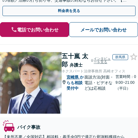
の増額／治療の打ち切り等、交通事故の対応ならお任せ下さい。【交
通事故に強い弁護士】弁護士特約利用可【カード払い可】
料金表を見る
電話でお問い合わせ
メールでお問い合わせ
五十嵐 太
群馬県
インタビュ
ーを見る
郎
弁護士
ネクスパート法律事務所 高崎オフィス
営業時間：0
宮崎県
か
面談方法(対面・
らも相談
電話・ビデオな
9:00~21:00
受付中
ど)は応相談
（平日）
バイク事故
【来所不要／全国対応】相談料・着手金0円で適正な慰謝料獲得から