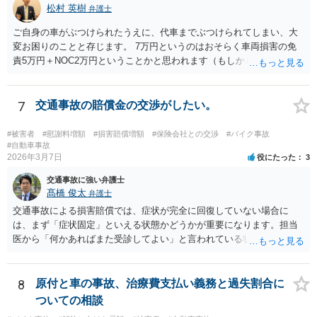
松村 英樹
弁護士
ご自身の車がぶつけられたうえに、代車までぶつけられてしまい、大
変お困りのことと存じます。 7万円というのはおそらく車両損害の免
責5万円＋NOC2万円ということかと思われます（もしかしてレンタカ
ー会社は、大手レンタカーチェーンのフランチャイズで、首都圏で多
店舗展開している、輸入車に強い会社でしょうか）。 NOCは実際の休
車損の額にかかわらず、一律で金額が定められているものですが、ご
7
交通事故の賠償金の交渉がしたい。
相談者様がそれを前提にした契約を締結していない以上、争う余地が
あるように思います。 他方で免責分については、ご自身の車を当て逃
#被害者
#慰謝料増額
#損害賠償増額
#保険会社との交渉
#バイク事故
げされたときでも修理費（車両保険を使った際は免責分）が自己負担
#自動車事故
2026年3月7日
役にたった
3
になってしまうこととの均衡上、争うのは難しいようにも思います。
免責保証を付けておいてくれればと思わないでもないところですが、
交通事故に強い弁護士
相手方保険会社やディーラーがそこまでの契約をする義務まであるか
髙橋 俊太
弁護士
というとなんともというところです。 なお、他車運転特約が使えるな
交通事故による損害賠償では、症状が完全に回復していない場合に
らば、最悪それで賄うということも考えられないではないです。ただ
は、まず「症状固定」といえる状態かどうかが重要になります。担当
しその場合は等級ダウンも伴うことになりますので、その際の保険料
医から「何かあればまた受診してよい」と言われている状況で、現在
の増額分もご確認いただいた方がよいところです。 以上、ご参考にな
も痛みや物を持つことが難しい状態が続いているのであれば、必ずし
れば幸いです。
も症状固定と評価されるとは限りません。その場合には、治療継続の
必要性や症状の状況について医師に改めて相談することも検討されま
8
原付と車の事故、治療費支払い義務と過失割合に
す。 また、保険会社から示談金の提示があったとしても、直ちに応じ
ついての相談
る必要はありません。治療状況や症状の程度、後遺障害の可能性など