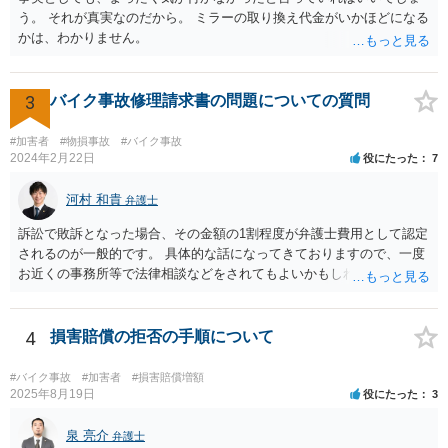
後遺障害診断書に記載していただきました。 その結果、無事に12級13号が認
う。 それが真実なのだから。 ミラーの取り換え代金がいかほどになる
定され、高額賠償につなげることができました。 弁護士に依頼していなけれ
かは、わかりません。
ば、14級9号の認定に留まった可能性も十分にありましたので、Aさんに喜ん
でいただけて弁護士としても非常に嬉しい気持ちになりました。
3
バイク事故修理請求書の問題についての質問
#加害者
#物損事故
#バイク事故
2024年2月22日
役にたった
7
河村 和貴
弁護士
訴訟で敗訴となった場合、その金額の1割程度が弁護士費用として認定
されるのが一般的です。 具体的な話になってきておりますので、一度
お近くの事務所等で法律相談などをされてもよいかもしれません。
4
損害賠償の拒否の手順について
#バイク事故
#加害者
#損害賠償増額
2025年8月19日
役にたった
3
泉 亮介
弁護士