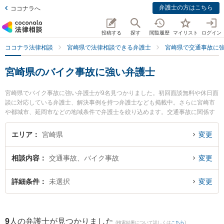
弁護士の方はこちら
ココナラへ
投稿する
探す
閲覧履歴
マイリスト
ログイン
ココナラ法律相談
宮崎県で法律相談できる弁護士
宮崎県で交通事故に
宮崎県のバイク事故に強い弁護士
宮崎県でバイク事故に強い弁護士が9名見つかりました。初回面談無料や休日面
談に対応している弁護士、解決事例を持つ弁護士なども掲載中。さらに宮崎市
や都城市、延岡市などの地域条件で弁護士を絞り込めます。交通事故に関係す
る自動車事故やバイク事故、自転車事故等の細かな分野での絞り込み検索もで
き便利です。特にベリーベスト法律事務所 宮崎オフィスの德永 義夫弁護士やA
エリア
宮崎県
変更
XIS法律事務所の内山 悠太郎弁護士、弁護士法人きさらぎの高山 桂弁護士のプ
ロフィール情報や弁護士費用、強みなどが注目されています。『宮崎県で土日
相談内容
交通事故、バイク事故
変更
や夜間に発生したバイク事故のトラブルを今すぐに弁護士に相談したい』『バ
イク事故のトラブル解決の実績豊富な近くの弁護士を検索したい』『初回相談
無料でバイク事故を法律相談できる宮崎県内の弁護士に相談予約したい』など
詳細条件
未選択
変更
でお困りの相談者さんにおすすめです。
9
人の弁護士が見つかりました
(検索結果について詳しくは
こちら
)