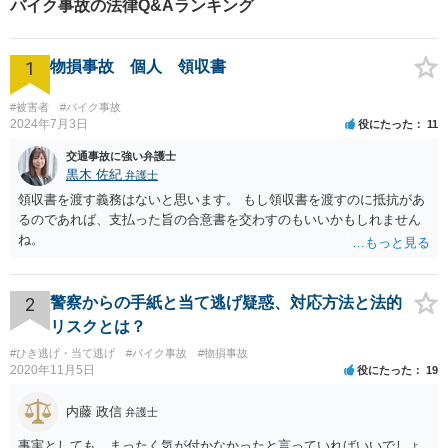
バイク事故の法律Q&Aランキング
され、治療費の立替えを求められたり、休業損害もすぐに支払ってもらえる
かわからないという状況で、Aさんは痛みと不安を抱えた状態でした。 そこ
で、弁護士に依頼をした場合にどういった対応をしてもらえるのかお問い合
1
わせいただきました。 ■ベリーベスト法律事務所の対応とその結果 Aさんから
物損事故 個人 領収書
相談を受けた弁護士は、①過失割合の交渉、物損額の交渉、治療費や休業損
害の支払いに関する交渉、後遺障害申立て、最終的な賠償額の交渉をすべて
#被害者
#バイク事故
弁護士が代理して行うことができること、②事故直後から弁護士に依頼する
2024年7月3日
役にたった
11
ことで医師の指示のもと適切な治療を受けることができ、症状固定をした後
に後遺障害等級が認定されやすくなること、③弁護士に依頼することで慰謝
交通事故に強い弁護士
料等の賠償額が大幅に増加する可能性が高いこと、④Aさんは弁護士費用特約
黒木 佐紀
弁護士
に加入していたため、原則弁護士費用の自己負担がないことを説明しまし
領収書を渡す義務はないと思います。 もし領収書を渡すのに抵抗があ
た。 その後、Aさんからご依頼をいただき、早速相手方保険会社に交渉を開
始しました。 その結果、すぐに保険会社は治療費を病院に直接支払う旨約束
るのであれば、支払った旨の合意書を交わすのもいいかもしれません
し、休業損害も毎月支払うと約束してもらいました。 その後、Aさんは病院
ね。
での治療を継続していましたが、肘の痛みはなかなか治まらず、ドライバー
の仕事に復職することができないでいました。 事故から半年ほど経過した
頃、相手方保険会社は休業損害の支払いをストップするという交渉をしてき
2
警察からの手紙と当て逃げ疑惑、対応方法と法的
ました。 そこで弁護士は、Aさんの主治医から休業が必要である旨の診断書
を取得するようにAさんにアドバイスをし、職場からも出勤停止を指示する書
リスクとは？
面を発行してもらいました。 その結果、保険会社は休業損害の支払いを継続
#ひき逃げ・当て逃げ
するよう方針を変更し、最終的には1年間以上も休業損害の支払いを受けるこ
#バイク事故
#物損事故
2020年11月5日
とができました。 Aさんは懸命に治療を続けましたが、1年を経過しても痛み
役にたった
19
が治まることはなかったため、医師から症状固定の診断を受け、後遺障害の
申立てをすることとなりました。 後遺障害の申立てにあたっては、事前に弁
内藤 政信
弁護士
護士が医師宛の書面を作成し、必要な検査を実施していただくよう依頼をし
ていましたので、医師が神経伝導速度検査を実施し、他覚的所見がある旨を
事実としても、まったく気が付かなかったと言っていればいいでしょ