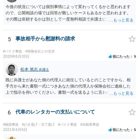
今後の状況については個別事情によって変わってくるかと思われます
ので、公開相談の場では回答が難しいケースもあるかと思われます。
その際は依頼するかは別として一度無料相談で弁護士にアドバイスを
受けると良いでしょう。
5
事故相手から慰謝料の請求
#バイク事故
#保険会社との交渉
2020年6月20日
役にたった
9
松本 篤志
弁護士
既に弁護士があなた側の代理人に就任しているとのことですから、相
手方から来た書類一式につきあなた側の代理人か保険会社に連絡した
上で指示を仰いでください。書類一式を送るように言われるでしょう
から、送付先等についてもその指図に従ってください。 あなた側が直
接相手方への対応をしてしまうと却って話がややこしくなりますの
で、とにかくご契約の保険会社、弁護士に対応を任せてください。
6
代車のレンタカーの支払いについて
#物損事故
#ひき逃げ・当て逃げ
#バイク事故
#自動車事故
2021年4月6日
役にたった
5