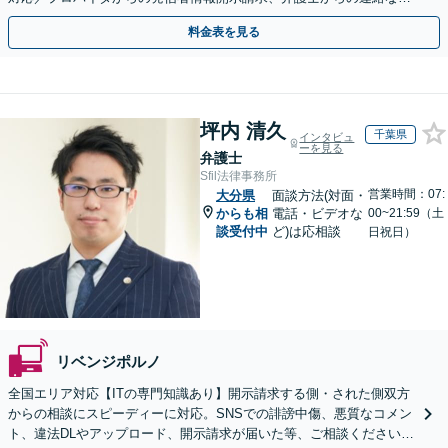
ど」法人の風評被害対策にも対応【休日・夜間相談可】
料金表を見る
坪内 清久
千葉県
インタビュ
ーを見る
弁護士
Sfil法律事務所
営業時間：07:
大分県
面談方法(対面・
からも相
電話・ビデオな
00~21:59（土
談受付中
ど)は応相談
日祝日）
リベンジポルノ
全国エリア対応【ITの専門知識あり】開示請求する側・された側双方
からの相談にスピーディーに対応。SNSでの誹謗中傷、悪質なコメン
ト、違法DLやアップロード、開示請求が届いた等、ご相談ください