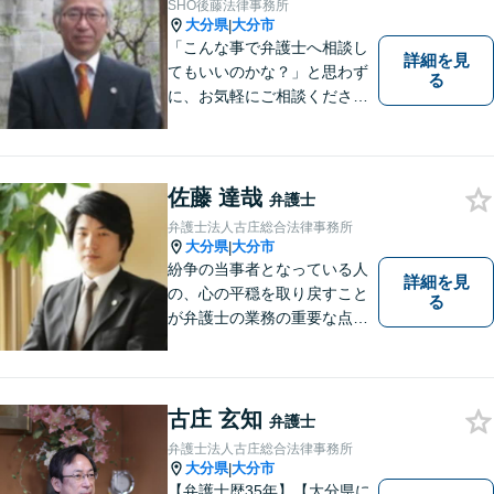
SHO後藤法律事務所
大分県
大分市
|
「こんな事で弁護士へ相談し
詳細を見
てもいいのかな？」と思わず
る
に、お気軽にご相談くださ
い。
佐藤 達哉
弁護士
弁護士法人古庄総合法律事務所
大分県
大分市
|
紛争の当事者となっている人
詳細を見
の、心の平穏を取り戻すこと
る
が弁護士の業務の重要な点と
考えています。
古庄 玄知
弁護士
弁護士法人古庄総合法律事務所
大分県
大分市
|
【弁護士歴35年】【大分県に