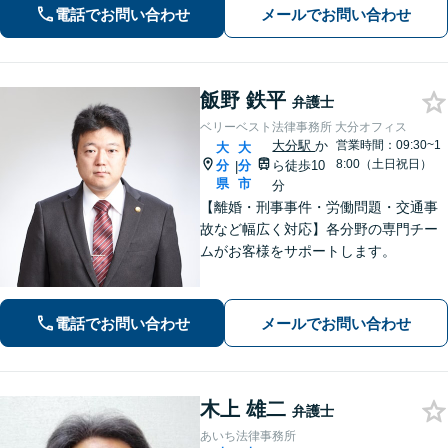
務等に、的確に対処できる弁護士が迅
電話でお問い合わせ
メールでお問い合わせ
速な解決を目指します。
飯野 鉄平
弁護士
ベリーベスト法律事務所 大分オフィス
大分駅
か
営業時間：09:30~1
大
大
8:00（土日祝日）
分
分
ら徒歩10
|
県
市
分
【離婚・刑事事件・労働問題・交通事
故など幅広く対応】各分野の専門チー
ムがお客様をサポートします。
電話でお問い合わせ
メールでお問い合わせ
木上 雄二
弁護士
あいち法律事務所