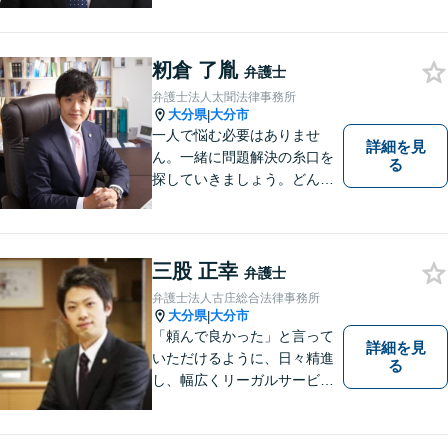
連携を最大限に発揮して、常
に市民と共に、常に市民と友
にという気持ちで、お客様の
ニーズに応えます。常に市民
籾倉 了胤
弁護士
に身近で親しみやすい弁護士
弁護士法人太聞法律事務所
であり続けます。
大分県
大分市
|
一人で悩む必要はありませ
詳細を見
ん。一緒に問題解決の糸口を
る
探していきましょう。どんな
些細なことでも、まずはお気
軽にご相談ください。契約管
理、労務管理等の企業法務と
遺産分割、介護などの高齢社
三股 正幸
弁護士
会問題に注力しております。
弁護士法人古庄総合法律事務所
大分県
大分市
|
「頼んで良かった」と言って
詳細を見
いただけるように、日々精進
る
し、幅広くリーガルサービス
をご提供していきます。