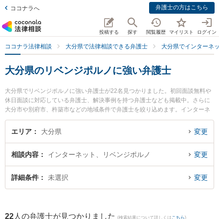
弁護士の方はこちら
ココナラへ
投稿する
探す
閲覧履歴
マイリスト
ログイン
ココナラ法律相談
大分県で法律相談できる弁護士
大分県でインターネ
大分県のリベンジポルノに強い弁護士
大分県でリベンジポルノに強い弁護士が22名見つかりました。初回面談無料や
休日面談に対応している弁護士、解決事例を持つ弁護士なども掲載中。さらに
大分市や別府市、杵築市などの地域条件で弁護士を絞り込めます。インターネ
ットに関係する誹謗中傷や名誉毀損、個人特定等の細かな分野での絞り込み検
索もでき便利です。特に貞永法律事務所の貞永 憲佑弁護士や虎ノ門法律経済事
エリア
大分県
変更
務所 大分支店の安部 佳雄弁護士、ベリーベスト法律事務所 大分オフィスの飯
野 鉄平弁護士のプロフィール情報や弁護士費用、強みなどが注目されていま
相談内容
インターネット、リベンジポルノ
変更
す。『大分県で土日や夜間に発生したリベンジポルノのトラブルを今すぐに弁
護士に相談したい』『リベンジポルノのトラブル解決の実績豊富な近くの弁護
士を検索したい』『初回相談無料でリベンジポルノを法律相談できる大分県内
詳細条件
未選択
変更
の弁護士に相談予約したい』などでお困りの相談者さんにおすすめです。
22
人の弁護士が見つかりました
(検索結果について詳しくは
こちら
)