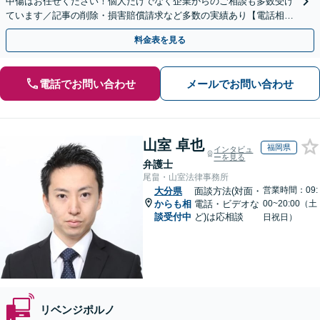
中傷はお任せください！個人だけでなく企業からのご相談も多数受け
ています／記事の削除・損害賠償請求など多数の実績あり【電話相談
可】【初回相談無料】【夜間休日面談可】
料金表を見る
電話でお問い合わせ
メールでお問い合わせ
山室 卓也
福岡県
インタビュ
ーを見る
弁護士
尾畠・山室法律事務所
営業時間：09:
大分県
面談方法(対面・
からも相
電話・ビデオな
00~20:00（土
談受付中
ど)は応相談
日祝日）
リベンジポルノ