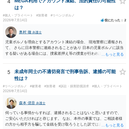
4
MEGA利用でアカウント凍結、法的責任の可能性
は？
#個人・プライベート
#加害者
#リベンジポルノ
2026年7月14日
役にたった
2
奥村 徹
弁護士
児童ポルノを理由とするアカウント凍結の場合、 現地警察に通報され
て、 さらに日本警察に連絡されることがあり 日本の児童ポルノに該当
する疑いがある場合には、捜索差押え等の捜査が行われます。 実際に
捜索された人もいますので、 対応については、弁護士に直接相談して
ください。
5
未成年同士の不適切発言で刑事告訴、逮捕の可能
性は？
#リベンジポルノ
#被害者
#加害者
#訴訟・損害賠償請求
#個人・プライベート
2026年7月14日
森本 偲音
弁護士
伺っている事情からすれば、逮捕されることはないと思いますので、
ご安心いただければと存じます。 なお、本件の事案では、ご相談者様
の方から相手方を騙して金銭を受け取ろうとした訳ではありませんの