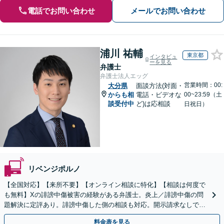
電話でお問い合わせ
メールでお問い合わせ
浦川 祐輔
東京都
インタビュ
ーを見る
弁護士
弁護士法人エッグ
営業時間：00:
大分県
面談方法(対面・
からも相
電話・ビデオな
00~23:59（土
談受付中
ど)は応相談
日祝日）
リベンジポルノ
【全国対応】【来所不要】【オンライン相談に特化】【相談は何度で
も無料】Xの誹謗中傷被害の経験がある弁護士。炎上／誹謗中傷の問
題解決に定評あり。誹謗中傷した側の相談も対応。開示請求なしで本
人の特定ができる場合もあり。
料金表を見る