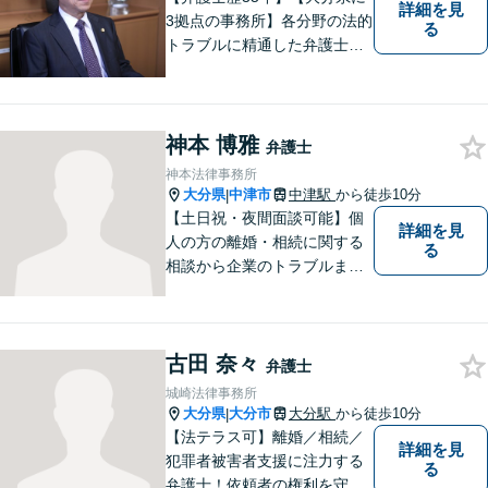
詳細を見
3拠点の事務所】各分野の法的
る
トラブルに精通した弁護士で
す。依頼者の心情にとことん
寄り添い、迅速な対応を目指
します。お気軽に相談しやす
いアットホームな雰囲気の事
神本 博雅
弁護士
務所です。
神本法律事務所
大分県
中津市
中津駅
から徒歩10分
|
【土日祝・夜間面談可能】個
詳細を見
人の方の離婚・相続に関する
る
相談から企業のトラブルまで
幅広くご相談頂いておりま
す。まずはお気軽にお問合せ
ください。
古田 奈々
弁護士
城崎法律事務所
大分県
大分市
大分駅
から徒歩10分
|
【法テラス可】離婚／相続／
詳細を見
犯罪者被害者支援に注力する
る
弁護士！依頼者の権利を守