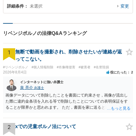
詳細条件
未選択
変更
リベンジポルノの法律Q&Aランキング
1
無断で動画を撮影され、削除させたいが連絡が返
ってこない。
#リベンジポルノ
#個人情報削除
#肖像権侵害
#被害者
#名誉毀損
2026年8月4日
役にたった
2
インターネットに強い弁護士
泉 亮介
弁護士
画像データについて削除したことを書面にて約束させ，画像が流出し
た際に違約金条項を入れる等で削除したことについての表明保証をす
ることが限界かと思われます。 ただ，書面を家に送ると家族に不貞行
為が発覚しご自身が慰謝料請求を受けるリスクがあるため，書面で削
除等を求めることは避けたほうが良いかと思われます。
2
xでの児童ポルノ法について