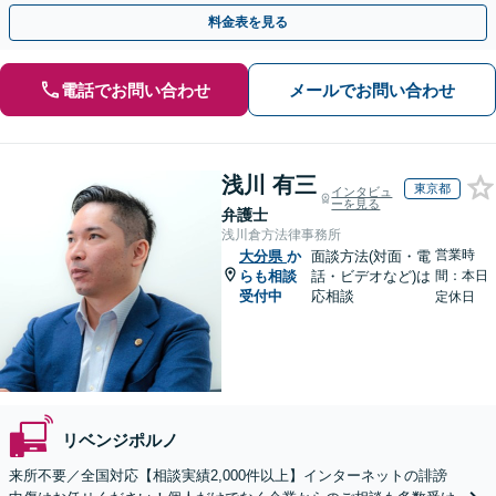
【WEB面談OK&解決実績豊富】【千葉中央駅4分】
料金表を見る
電話でお問い合わせ
メールでお問い合わせ
浅川 有三
東京都
インタビュ
ーを見る
弁護士
浅川倉方法律事務所
営業時
大分県
か
面談方法(対面・電
らも相談
話・ビデオなど)は
間：本日
受付中
応相談
定休日
リベンジポルノ
来所不要／全国対応【相談実績2,000件以上】インターネットの誹謗