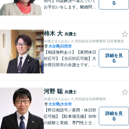
用可】問題解決へ進んでいく
る
お手伝いをします。離婚問題
／借金問題／交通事故／刑事
事件／企業法務など、幅広い
法律トラブルに対応。【当日
相談可】分かりやすい言葉
柿木 大
弁護士
で、明確に判断をお示しし、
弁護士法人おおいた市民総合法律事務所 日田事務所
問題解決をサポートいたしま
大分県
日田市
|
す。
【相談無料あり】【夜間休日
詳細を見
対応可】【当日対応可能】大
る
分県日田市の弁護士です。離
婚・不動産・建築問題に注力
しています。是非一度ご相談
ください。
河野 聡
弁護士
弁護士法人おおいた市民総合法律事務所
大分県
大分市
|
【即日相談可／夜間・休日対
詳細を見
応可能】【駐車場完備】30年
る
の経験と実績、専門性と士業