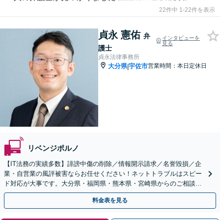
22件中 1-22件を表示
貞永 憲佑
弁
インタビューを
見る
護士
貞永法律事務所
大分県
宇佐市
営業時間：本日定休日
|
リベンジポルノ
【IT法務の実績多数】誹謗中傷の削除／情報開示請求／名誉毀損／企
業・自営業の風評被害ならお任せください！ネットトラブルはスピー
ド対応が大事です。大分県・福岡県・熊本県・宮崎県からのご相談に
も対応します。トレントに関する事案も承っております。
料金表を見る