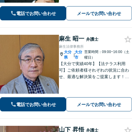
電話でお問い合わせ
メールでお問い合わせ
麻生 昭一
弁護士
麻生法律事務所
大分
大分
営業時間：09:00~16:00（土
|
県
市
曜日）
【大分で実績40年】【法テラス利用
可】ご依頼者様それぞれの状況に合わ
せ、最適な解決策をご提案します！緊
急のご相談にも迅速に対応いたしま
す。一つひとつの問題に丁寧に向き合
い、解決までしっかりサポートしま
す。どうぞお気軽にお話しください。
電話でお問い合わせ
メールでお問い合わせ
【休日面談可】
山下 昇悟
弁護士