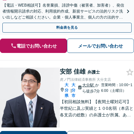
【電話・WEB相談可】名誉棄損、誹謗中傷（被害者、加害者）、発信
者情報開示請求の対応、利用規約作成、新規サービスの法的リスク洗
い出しなどご相談ください。企業・個人事業主、個人の方の法的サポ
ートをいたします【スポット相談可】
料金表を見る
電話でお問い合わせ
メールでお問い合わせ
安部 佳雄
弁護士
虎ノ門法律経済事務所 大分支店
大
大
大分駅
か
営業時間：10:00~1
分
分
|
6:00（土曜日）
ら徒歩7分
県
市
【初回相談無料】【夜間土曜対応可】
半世紀に及ぶ実績と１０0名弱（本店と
各支店の総数）の弁護士が所属。あな
たのお悩みに真摯に向き合い、遺産相
続、離婚男女問題、刑事事件、企業法