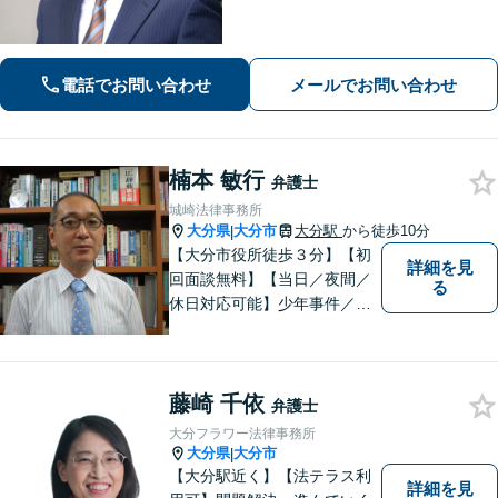
も、交渉力と駆け引きで解決へ【借
金・債務整理】自己破産や任意整理な
どお任せください
電話でお問い合わせ
メールでお問い合わせ
楠本 敏行
弁護士
城崎法律事務所
大分県
大分市
大分駅
から徒歩10分
|
【大分市役所徒歩３分】【初
詳細を見
回面談無料】【当日／夜間／
る
休日対応可能】少年事件／家
事事件／労働事件を中心に、
幅広い法律トラブルに対応し
ています。全ての人に法的サ
藤崎 千依
ービスを受けられるべく、社
弁護士
会正義の実現のために最善を
大分フラワー法律事務所
尽くします。
大分県
大分市
|
【大分駅近く】【法テラス利
詳細を見