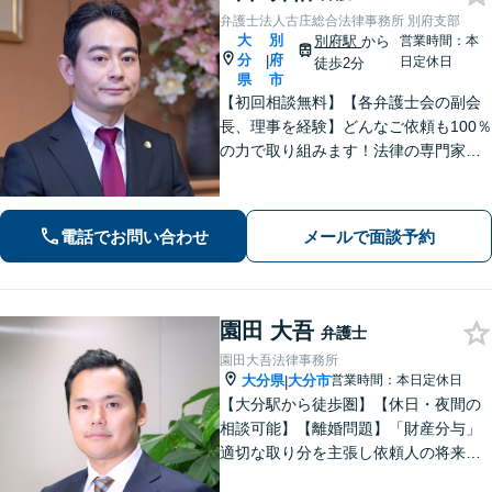
弁護士法人古庄総合法律事務所 別府支部
大
別
別府駅
から
営業時間：本
分
府
|
日定休日
徒歩2分
県
市
【初回相談無料】【各弁護士会の副会
長、理事を経験】どんなご依頼も100％
の力で取り組みます！法律の専門家と
して、依頼者の意向を汲み取り最適な
アドバイスをいたします。【大分県に3
拠点ある地域密着型の事務所】
電話でお問い合わせ
メールで面談予約
園田 大吾
弁護士
園田大吾法律事務所
大分県
大分市
営業時間：本日定休日
|
【大分駅から徒歩圏】【休日・夜間の
相談可能】【離婚問題】「財産分与」
適切な取り分を主張し依頼人の将来を
守ります。慰謝料減額、生活費請求