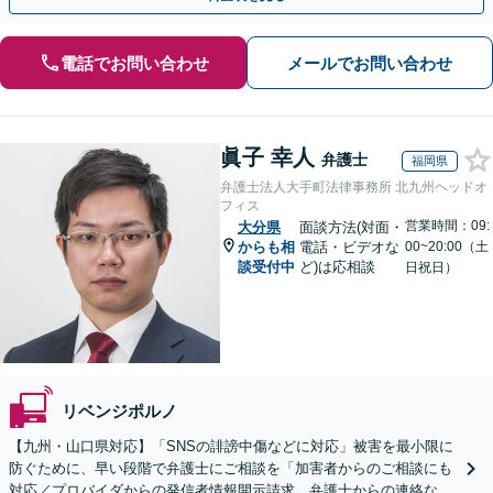
電話でお問い合わせ
メールでお問い合わせ
眞子 幸人
弁護士
福岡県
弁護士法人大手町法律事務所 北九州ヘッドオ
フィス
営業時間：09:
大分県
面談方法(対面・
からも相
電話・ビデオな
00~20:00（土
談受付中
ど)は応相談
日祝日）
リベンジポルノ
【九州・山口県対応】「SNSの誹謗中傷などに対応」被害を最小限に
防ぐために、早い段階で弁護士にご相談を「加害者からのご相談にも
対応／プロバイダからの発信者情報開示請求、弁護士からの連絡な