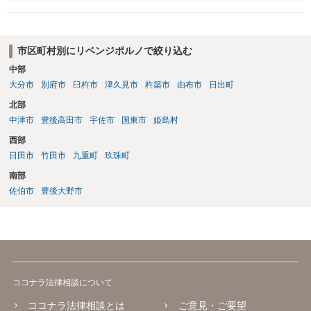
で、詐欺罪が 成立する余地はないと考えます。 以上ご参考までに。
市区町村別にリベンジポルノで絞り込む
中部
大分市
別府市
臼杵市
津久見市
杵築市
由布市
日出町
北部
中津市
豊後高田市
宇佐市
国東市
姫島村
西部
日田市
竹田市
九重町
玖珠町
南部
佐伯市
豊後大野市
ココナラ法律相談について
ココナラ法律相談とは
ご意見・ご要望