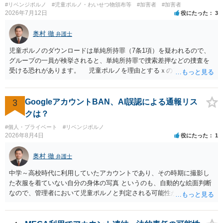
#リベンジポルノ
#児童ポルノ・わいせつ物頒布等
#加害者
#加害者
2026年7月12日
役にたった
3
奥村 徹
弁護士
児童ポルノのダウンロードは単純所持罪（7条1項）を疑われるので、
グループの一員が検挙されると、単純所持罪で捜索差押などの捜査を
受ける恐れがあります。 児童ポルノを理由とするｘのアカウント凍
結は日本警察に通報されることがあって（確率はわかりませんが実例
は珍しくない）、これも捜索差押を受けるおそれがあります
3
GoogleアカウントBAN、AI誤認による通報リス
クは？
#個人・プライベート
#リベンジポルノ
2026年8月4日
役にたった
1
奥村 徹
弁護士
中学～高校時代に利用していたアカウントであり、その時期に撮影し
た衣服を着ていない自分の身体の写真 というのも、自動的な絵面判断
なので、管理者において児童ポルノと判定される可能性があります。
日本警察に連絡される可能性はあるでしょう。