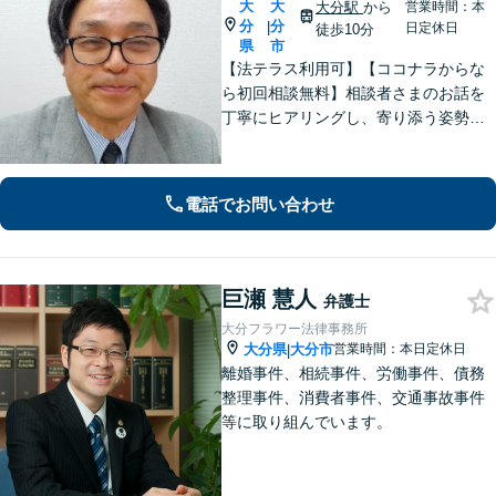
大
大
大分駅
から
営業時間：本
分
分
|
日定休日
徒歩10分
県
市
【法テラス利用可】【ココナラからな
ら初回相談無料】相談者さまのお話を
丁寧にヒアリングし、寄り添う姿勢を
大切にしております。ほかの事務所で
断られた案件も、ぜひご相談くださ
い。相談者さまに満足していただける
電話でお問い合わせ
ような結果となるよう、誠心誠意尽く
します。
巨瀬 慧人
弁護士
大分フラワー法律事務所
大分県
大分市
営業時間：本日定休日
|
離婚事件、相続事件、労働事件、債務
整理事件、消費者事件、交通事故事件
等に取り組んでいます。