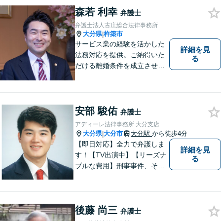
森若 利幸
弁護士
弁護士法人古庄総合法律事務所
大分県
杵築市
|
サービス業の経験を活かした
詳細を見
法務対応を提供。ご納得いた
る
だける離婚条件を成立させる
ためにサポートします。依頼
者のお話をよく聞き、共感
し、今後の方針を決めていき
ます。【大分県に3拠点ある地
安部 駿佑
弁護士
域密着型の事務所】【初回相
アディーレ法律事務所 大分支店
談無料】
大分県
大分市
大分駅
から徒歩4分
|
【即日対応】全力で弁護しま
詳細を見
す！【TV出演中】【リーズナ
る
ブルな費用】刑事事件、その
他各種悩みを誠心誠意サポー
ト！お気軽にご相談くださ
い！ 【夜間休日対応可】【大
後藤 尚三
分駅４分】
弁護士