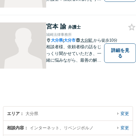
り、明るいへと導けるよう全
力バックアップいたします。
【駐車場あり】
宮本 諭
弁護士
城崎法律事務所
大分県
大分市
大分駅
から徒歩10分
|
相談者様、依頼者様の話をじ
詳細を見
っくり聞かせていただき、一
る
緒に悩みながら、最善の解決
策をご提案させていただきま
す。まずは、お話を聞かせて
ください。
エリア
大分県
変更
相談内容
インターネット、リベンジポルノ
変更