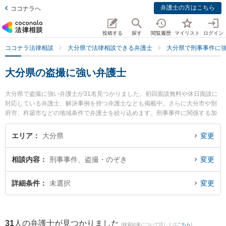
弁護士の方はこちら
ココナラへ
投稿する
探す
閲覧履歴
マイリスト
ログイン
ココナラ法律相談
大分県で法律相談できる弁護士
大分県で刑事事件に
大分県の盗撮に強い弁護士
大分県で盗撮に強い弁護士が31名見つかりました。初回面談無料や休日面談に
対応している弁護士、解決事例を持つ弁護士なども掲載中。さらに大分市や別
府市、杵築市などの地域条件で弁護士を絞り込めます。刑事事件に関係する加
害者側や少年事件、再犯・前科あり等の細かな分野での絞り込み検索もでき便
利です。特に虎ノ門法律経済事務所 大分支店の安部 佳雄弁護士や園田大吾法律
エリア
大分県
変更
事務所の園田 大吾弁護士、ベリーベスト法律事務所 大分オフィスの飯野 鉄平
弁護士のプロフィール情報や弁護士費用、強みなどが注目されています。『大
相談内容
刑事事件、盗撮・のぞき
変更
分県で土日や夜間に発生した盗撮のトラブルを今すぐに弁護士に相談したい』
『盗撮のトラブル解決の実績豊富な近くの弁護士を検索したい』『初回相談無
料で盗撮を法律相談できる大分県内の弁護士に相談予約したい』などでお困り
詳細条件
未選択
変更
の相談者さんにおすすめです。
31
人の弁護士が見つかりました
(検索結果について詳しくは
こちら
)