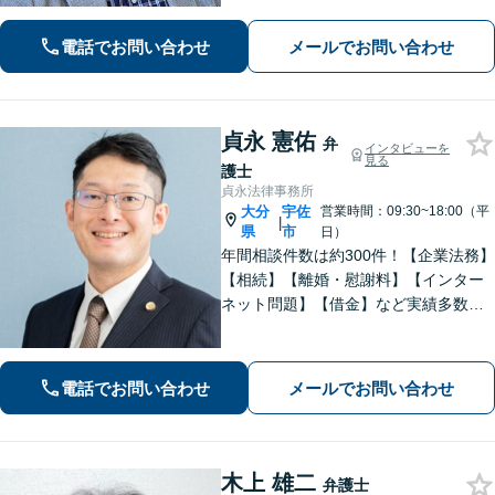
い、解決までしっかりサポートしま
す。どうぞお気軽にお話しください。
電話でお問い合わせ
メールでお問い合わせ
【休日面談可】
貞永 憲佑
弁
インタビューを
見る
護士
貞永法律事務所
大分
宇佐
営業時間：09:30~18:00（平
|
県
市
日）
年間相談件数は約300件！【企業法務】
【相続】【離婚・慰謝料】【インター
ネット問題】【借金】など実績多数。
皆さまの緊張を解せるよう、話しやす
い雰囲気作り・わかりやすい説明を心
がけております。【感謝の声も多数】
電話でお問い合わせ
メールでお問い合わせ
木上 雄二
弁護士