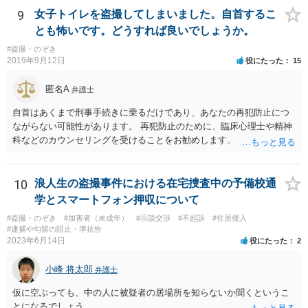
一応捜査のきっかけにはなると思いますが、現実に立件するかという
9
女子トイレを盗撮してしまいました。自首するこ
と、相当可能性は低いと思われます。警察が動く可能性はかなり低い
とも怖いです。どうすれば良いでしょうか。
ですが、事情聴取までは頭の中では覚悟はしておいた方がよいかと思
#盗撮・のぞき
います。 ただ、ご自身で大いに反省されているように、女性にとって
2019年9月12日
役にたった
15
知らない男性からカメラを向けられて隠し撮りをされるということは
本当に怖いことですし、陰湿な行動として非難に値する行動です。罪
匿名A
弁護士
になるかならないかで変わるものではありません。自分だけが喜べは
よいという考えではなく、相手を尊重する、思いやる気持ちを持つよ
自首はあくまで刑事手続きに乗るだけであり、あなたの再犯防止につ
うにすれば、これはしてはいけないな、と事前に判断できるようにな
ながらない可能性があります。 再犯防止のために、臨床心理士や精神
ると思います。恐れにより意思決定をするとただの我慢になります
科などのカウンセリングを受けることをお勧めします。
が、よりよい行動を選ぶことは自信を高めてくれます。 まだ未成年と
いうことですし、恥ずかしいことを相談する勇気をお持ちの方ですの
で、今後同じようなことは起こさないと思います。 不安を抱えても仕
10
浪人生の盗撮事件における在宅捜査中の予備校通
方ないので、前向きに過ごされることを期待しています。
学とスマートフォン押収について
#盗撮・のぞき
#加害者（未成年）
#示談交渉
#不起訴
#住居侵入
#逮捕や勾留の阻止・準抗告
2023年6月14日
役にたった
2
小峰 将太郎
弁護士
仮に空ぶっても、中の人に被疑者の居場所を知らないか聞くというこ
とになるでしょう。