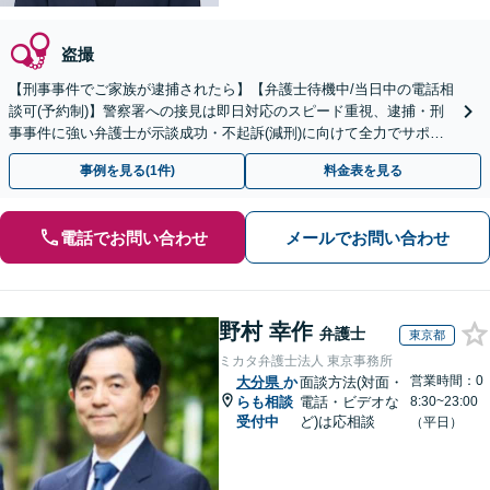
盗撮
【刑事事件でご家族が逮捕されたら】【弁護士待機中/当日中の電話相
談可(予約制)】警察署への接見は即日対応のスピード重視、逮捕・刑
事事件に強い弁護士が示談成功・不起訴(減刑)に向けて全力でサポー
トします。【加害者側の相談専門】
事例を見る(1件)
料金表を見る
電話でお問い合わせ
メールでお問い合わせ
野村 幸作
弁護士
東京都
ミカタ弁護士法人 東京事務所
営業時間：0
大分県
か
面談方法(対面・
らも相談
電話・ビデオな
8:30~23:00
受付中
ど)は応相談
（平日）