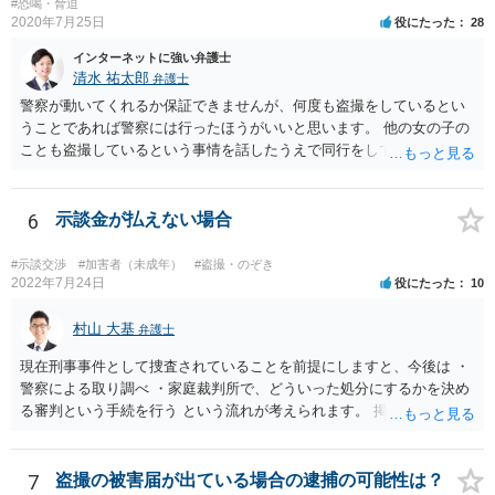
#恐喝・脅迫
2020年7月25日
役にたった
28
インターネットに強い弁護士
清水 祐太郎
弁護士
警察が動いてくれるか保証できませんが、何度も盗撮をしているとい
うことであれば警察には行ったほうがいいと思います。 他の女の子の
ことも盗撮しているという事情を話したうえで同行をしてほしいだと
か、つれてきたら話を聞いてくれるかなどの相談をしてみましょう。
そのあとで本人には、示談金を請求することになります。 メッセージ
としては、示談金として〇万円払ってくださいと送ることになりま
6
示談金が払えない場合
す。被害にあったことは事実なので、適度に示談金を請求するだけで
は恐喝にはなりません。会社に言うとかネットに書き込むなどという
#示談交渉
#加害者（未成年）
#盗撮・のぞき
と恐喝になりえるので注意しましょう。 メッセージだけだと相手は何
2022年7月24日
役にたった
10
らの緊張もしないですし、ゆっくりと考える時間を与えてしまいま
す。 できれば直接会って話したほうがいいです。 もし難しければ弁護
村山 大基
弁護士
士に依頼することも検討したほうがいいでしょう。弁護士に依頼しな
現在刑事事件として捜査されていることを前提にしますと、今後は ・
くても示談金をとれる場合もありますので、依頼するのがいいのかど
警察による取り調べ ・家庭裁判所で、どういった処分にするかを決め
うかだけでも弁護士に相談してみるのがいいのではないでしょうか。
る審判という手続を行う という流れが考えられます。 掲示板上で詳し
く説明するのは長くなる上にご不明点をその都度やりとりして回答す
るのが難しいので、 面談相談をお勧めします。
7
盗撮の被害届が出ている場合の逮捕の可能性は？