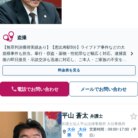
盗撮
【無罪判決獲得実績あり】【恵比寿駅8分】ライブドア事件などの大
規模事件も担当。暴行・窃盗・薬物・性犯罪など幅広く対応。逮捕直
後の即日接見・示談交渉も迅速に対応し、ご本人・ご家族の不安を最
小限に抑えます。【初回相談可能】【WEB面談可能】
料金表を見る
電話でお問い合わせ
メールでお問い合わせ
平山 蒼太
弁護士
弁護士法人平山法律事務所 大分事務所
大分
大分
営業時間：09:00~17:00（平
|
県
市
日）