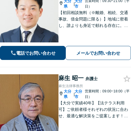
大分
大分
営業時間：09:30~21:00（平
|
県
市
日）
【初回相談無料（※離婚、相続、交通
事故、借金問題に限る）】地域に密着
し、誰よりも身近で頼れる存在に。
【離婚問題】不貞慰謝料や熟年離婚な
ど、人生の新たな門出を全力で応援し
ます【相続問題】宅建士資格保有。不
動産の絡む相談問題はお任せください
電話でお問い合わせ
メールでお問い合わせ
麻生 昭一
弁護士
麻生法律事務所
大分
大分
営業時間：09:00~18:00（平
|
県
市
日）
【大分で実績40年】【法テラス利用
可】ご依頼者様それぞれの状況に合わ
せ、最適な解決策をご提案します！緊
急のご相談にも迅速に対応いたしま
す。一つひとつの問題に丁寧に向き合