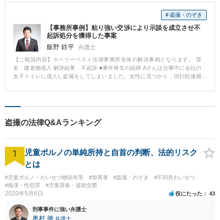
# 盗撮・のぞき
【事務所事例】粘り強い交渉により示談を成立させ不
起訴処分を獲得した事案
飯野 鉄平
弁護士
【ご相談内容】※ベリーベスト法律事務所全体の解決事例となります。 罪
名：建造物侵入 解決結果：不起訴 ■事件発生の経緯 Aさんは仕事中に会社の
女子トイレに侵入し盗撮をしてしまいました。女性に見つかり，現行犯逮捕
されました。 ■相談～解決の流れ Aさんの妻から，夫が会社の女子トイレで盗
撮し現行犯逮捕されたとの相談が入りました。直ちに事実関係を確認し，接
見に行きました。接見後は，勾留請求をされる前に検察官と面談をし，Aさん
を勾留する必要性が低いことなどを訴えました。無事Aさんは釈放されまし
た。 その後は，被害者の方との示談交渉に取り組みました。被害者の方は当
盗撮の法律Q&Aランキング
初示談について消極的でしたが，Aさんの謝罪の手紙などにより反省の意を伝
え，粘り強く交渉した結果，なんとか示談を成立させることができました。
最終的に，Aさんは不起訴処分となりました。 ■解決のポイント 被害者の方が
1
すんなりと示談を受け入れてくれることは，決して多くはありません。 本件
児童ポルノの単純所持と自首の判断、法的リスク
でも被害者の方は精神的に示談することは受け入れがたいというお気持ちで
とは
した。そのような中でも，真摯に反省の意を伝え，粘り強く交渉を続けるこ
とによって，当方の意向をご理解いただくことができ，無事示談が成立しま
#児童ポルノ・わいせつ物頒布等
#加害者
#盗撮・のぞき
#不同意わいせつ
した。示談交渉には数か月を要してしまいましたが，不起訴処分を獲得する
#痴漢・性犯罪
#児童買春・援助交際
2020年5月6日
ことができたので，Aさんにも満足していただくことができました。 このよ
役にたった
43
うに，弁護士の粘り強い交渉が解決のポイントとなりました。
刑事事件に強い弁護士
奥村 徹
弁護士