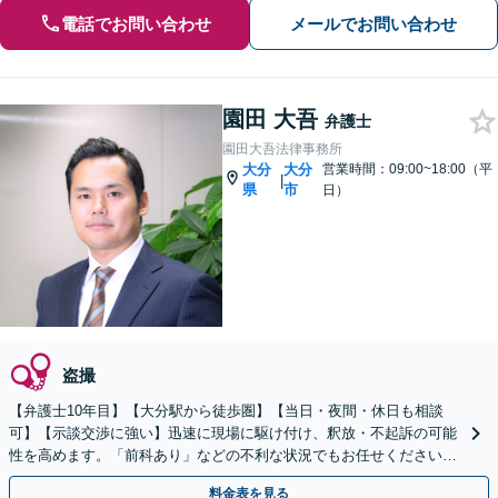
電話でお問い合わせ
メールでお問い合わせ
園田 大吾
弁護士
園田大吾法律事務所
大分
大分
営業時間：09:00~18:00（平
|
県
市
日）
盗撮
【弁護士10年目】【大分駅から徒歩圏】【当日・夜間・休日も相談
可】【示談交渉に強い】迅速に現場に駆け付け、釈放・不起訴の可能
性を高めます。「前科あり」などの不利な状況でもお任せください！
ご依頼人へのこまめな報告は「強い安心感がある」と定評
料金表を見る