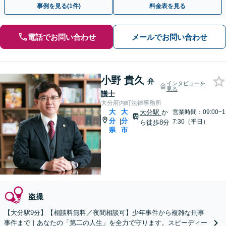
事例を見る(1件)
料金表を見る
電話でお問い合わせ
メールでお問い合わせ
小野 貴久
弁
インタビューを
見る
護士
大分府内町法律事務所
大
大
大分駅
か
営業時間：09:00~1
分
分
|
7:30（平日）
ら徒歩8分
県
市
盗撮
【大分駅9分】【相談料無料／夜間相談可】少年事件から複雑な刑事
事件まで｜あなたの「第二の人生」を全力で守ります。スピーディー