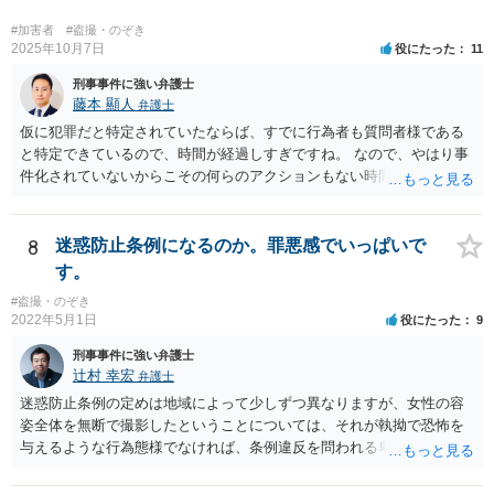
#加害者
#盗撮・のぞき
2025年10月7日
役にたった
11
刑事事件に強い弁護士
藤本 顯人
弁護士
仮に犯罪だと特定されていたならば、すでに行為者も質問者様である
と特定できているので、時間が経過しすぎですね。 なので、やはり事
件化されていないからこその何らのアクションもない時間経過なのだ
と思います。
8
迷惑防止条例になるのか。罪悪感でいっぱいで
す。
#盗撮・のぞき
2022年5月1日
役にたった
9
刑事事件に強い弁護士
辻村 幸宏
弁護士
迷惑防止条例の定めは地域によって少しずつ異なりますが、女性の容
姿全体を無断で撮影したということについては、それが執拗で恐怖を
与えるような行為態様でなければ、条例違反を問われる卑猥な言動に
はあたらないのではないかと思います。 もちろんバスの運転手があな
たの行動を不審に思い、車内の防犯カメラ映像が仮に存在するなら、