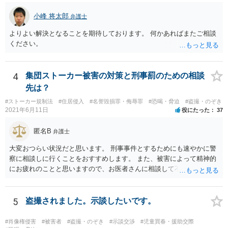
判明します（警察にデータベースがあるので）が、他方で、ICカード
小峰 将太郎
弁護士
やクレジットカードなどでは、数週間必要です。 ですが、被害者がす
ぐに被害申告を行なっているならば、警察は防犯カメラの保存期間は
よりよい解決となることを期待しております。 何かあればまたご相談
１週間から長くて１ヶ月程度というふうに考えて、すぐさま防犯カメ
ください。
ラの捜査をします。 そうなると、その後に、上記のような個人特定捜
査が進んだとしても、やはり、遅ければ１ヶ月半程度かかるのではな
いでしょうか。 早ければ、数日から１ヶ月程度だと思います。 加え
4
集団ストーカー被害の対策と刑事罰のための相談
て、行為者の任意呼び出しや逮捕が遅れてしまうと、データを削除さ
先は？
れたりするリスクもあると考えて、警察としては、相応に素早い対応
をするかと思います。 そのため、仮に被害者がすぐさま被害届を出し
#ストーカー規制法
#住居侵入
#名誉毀損罪・侮辱罪
#恐喝・脅迫
#盗撮・のぞき
2021年6月11日
役にたった
37
ていたならば、すでに警察から何らかのアクションがあっても良い時
期ですし、それはすぎている可能性もあるかなという印象です。 な
匿名B
お、今回のケースですと、盗撮映像の隠滅（スマホを隠滅）をされな
弁護士
いために、任意の呼び出しではなく、あるとすれば、まずは家宅捜索
大変おつらい状況だと思います。 刑事事件とするためにも速やかに警
ですね。 ただ、これもすでに隠滅済みということなので、そもそも、
察に相談しに行くことをおすすめします。 また、被害によって精神的
被害場所（行為場所）の防犯カメラを見ただけで、ご質問者様が、被
にお疲れのことと思いますので、お医者さんに相談して不安な気持ち
害者の肩を盗撮したといえるだけの鮮明な映像があるのか疑問です
を解消することも検討してください。
が。
5
盗撮されました。示談したいです。
#肖像権侵害
#被害者
#盗撮・のぞき
#示談交渉
#児童買春・援助交際