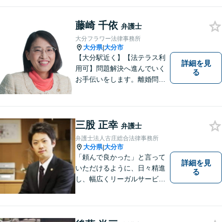
藤崎 千依
弁護士
大分フラワー法律事務所
大分県
大分市
|
【大分駅近く】【法テラス利
詳細を見
用可】問題解決へ進んでいく
る
お手伝いをします。離婚問題
／借金問題／交通事故／刑事
事件／企業法務など、幅広い
法律トラブルに対応。【当日
相談可】分かりやすい言葉
三股 正幸
弁護士
で、明確に判断をお示しし、
弁護士法人古庄総合法律事務所
問題解決をサポートいたしま
大分県
大分市
|
す。
「頼んで良かった」と言って
詳細を見
いただけるように、日々精進
る
し、幅広くリーガルサービス
をご提供していきます。