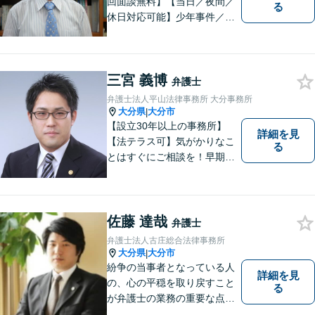
回面談無料】【当日／夜間／
る
休日対応可能】少年事件／家
事事件／労働事件を中心に、
幅広い法律トラブルに対応し
ています。全ての人に法的サ
三宮 義博
ービスを受けられるべく、社
弁護士
会正義の実現のために最善を
弁護士法人平山法律事務所 大分事務所
尽くします。
大分県
大分市
|
【設立30年以上の事務所】
詳細を見
【法テラス可】気がかりなこ
る
とはすぐにご相談を！早期対
応で解決の選択肢が広がりま
す。労働問題・相続事件・離
婚事件・交通事件・債務整理
など幅広い問題に柔軟に対応
佐藤 達哉
弁護士
いたします。【駐車場あり】
弁護士法人古庄総合法律事務所
大分県
大分市
|
紛争の当事者となっている人
詳細を見
の、心の平穏を取り戻すこと
る
が弁護士の業務の重要な点と
考えています。