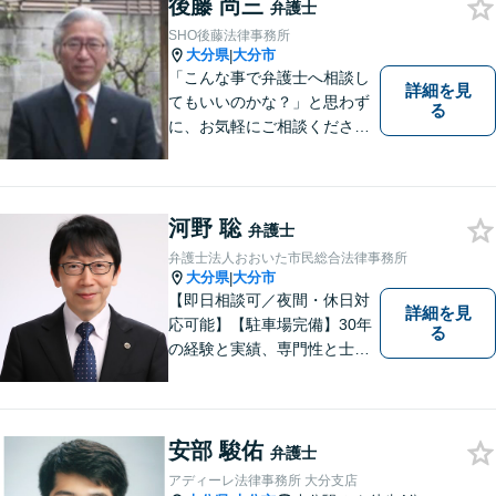
後藤 尚三
弁護士
SHO後藤法律事務所
大分県
大分市
|
「こんな事で弁護士へ相談し
詳細を見
てもいいのかな？」と思わず
る
に、お気軽にご相談くださ
い。
河野 聡
弁護士
弁護士法人おおいた市民総合法律事務所
大分県
大分市
|
【即日相談可／夜間・休日対
詳細を見
応可能】【駐車場完備】30年
る
の経験と実績、専門性と士業
連携を最大限に発揮して、常
に市民と共に、常に市民と友
にという気持ちで、お客様の
ニーズに応えます。常に市民
安部 駿佑
弁護士
に身近で親しみやすい弁護士
アディーレ法律事務所 大分支店
であり続けます。