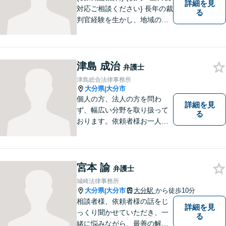
詳細を見
対応ご相談ください} 長年の裁
る
判官経験を生かし、地域の皆
様が抱える様々なお悩みを解
決します。
津島 成治
弁護士
津島総合法律事務所
大分県
大分市
|
個人の方、法人の方を問わ
詳細を見
ず、幅広い分野を取り扱って
る
おります。依頼者様お一人お
一人に真摯に向き合い、皆様
の人生が明るくなるお手伝を
させていただきます。法律問
題でお困りの方はぜひご相談
宮本 諭
弁護士
ください。
城崎法律事務所
大分県
大分市
大分駅
から徒歩10分
|
相談者様、依頼者様の話をじ
詳細を見
っくり聞かせていただき、一
る
緒に悩みながら、最善の解決