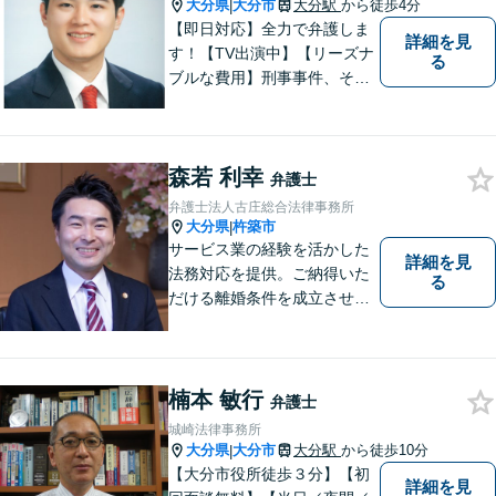
大分県
大分市
大分駅
から徒歩4分
|
【即日対応】全力で弁護しま
詳細を見
す！【TV出演中】【リーズナ
る
ブルな費用】刑事事件、その
他各種悩みを誠心誠意サポー
ト！お気軽にご相談くださ
い！ 【夜間休日対応可】【大
森若 利幸
分駅４分】
弁護士
弁護士法人古庄総合法律事務所
大分県
杵築市
|
サービス業の経験を活かした
詳細を見
法務対応を提供。ご納得いた
る
だける離婚条件を成立させる
ためにサポートします。依頼
者のお話をよく聞き、共感
し、今後の方針を決めていき
ます。【大分県に3拠点ある地
楠本 敏行
弁護士
域密着型の事務所】【初回相
城崎法律事務所
談無料】
大分県
大分市
大分駅
から徒歩10分
|
【大分市役所徒歩３分】【初
詳細を見