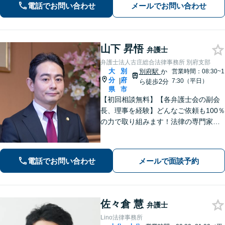
電話でお問い合わせ
メールでお問い合わせ
山下 昇悟
弁護士
弁護士法人古庄総合法律事務所 別府支部
大
別
別府駅
か
営業時間：08:30~1
分
府
|
7:30（平日）
ら徒歩2分
県
市
【初回相談無料】【各弁護士会の副会
長、理事を経験】どんなご依頼も100％
の力で取り組みます！法律の専門家と
して、依頼者の意向を汲み取り最適な
アドバイスをいたします。【大分県に3
拠点ある地域密着型の事務所】
電話でお問い合わせ
メールで面談予約
佐々倉 慧
弁護士
Lino法律事務所