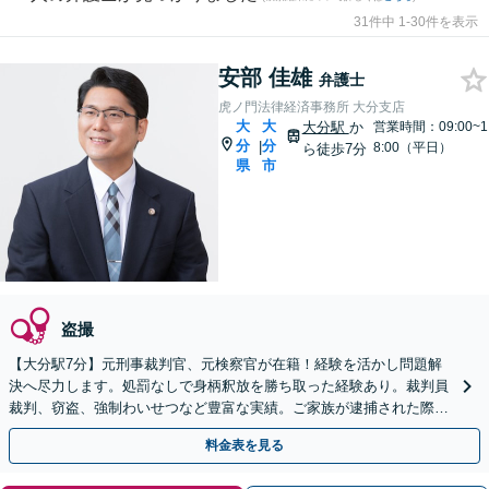
31件中 1-30件を表示
安部 佳雄
弁護士
虎ノ門法律経済事務所 大分支店
大
大
大分駅
か
営業時間：09:00~1
分
分
|
8:00（平日）
ら徒歩7分
県
市
盗撮
【大分駅7分】元刑事裁判官、元検察官が在籍！経験を活かし問題解
決へ尽力します。処罰なしで身柄釈放を勝ち取った経験あり。裁判員
裁判、窃盗、強制わいせつなど豊富な実績。ご家族が逮捕された際も
お任せください。【初回面談無料】【夜間対応可】
料金表を見る