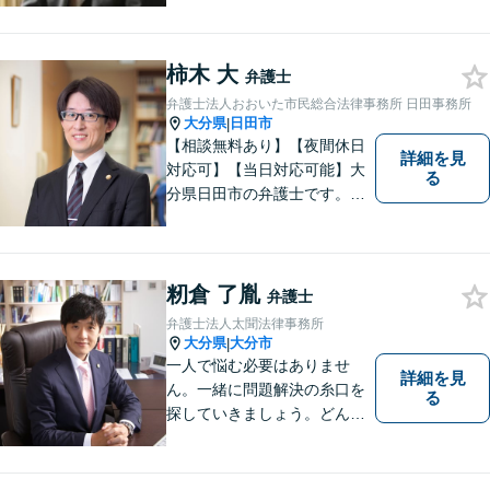
柿木 大
弁護士
弁護士法人おおいた市民総合法律事務所 日田事務所
大分県
日田市
|
【相談無料あり】【夜間休日
詳細を見
対応可】【当日対応可能】大
る
分県日田市の弁護士です。離
婚・不動産・建築問題に注力
しています。是非一度ご相談
ください。
籾倉 了胤
弁護士
弁護士法人太聞法律事務所
大分県
大分市
|
一人で悩む必要はありませ
詳細を見
ん。一緒に問題解決の糸口を
る
探していきましょう。どんな
些細なことでも、まずはお気
軽にご相談ください。契約管
理、労務管理等の企業法務と