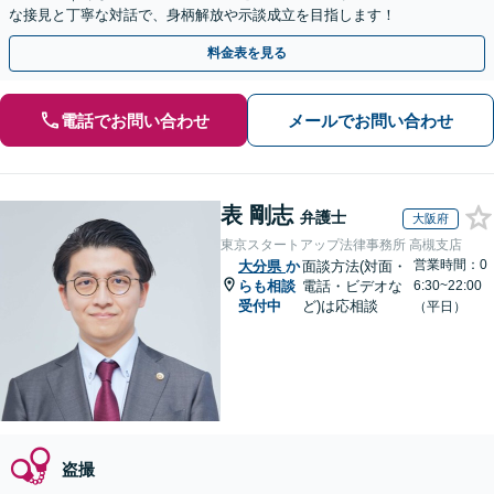
な接見と丁寧な対話で、身柄解放や示談成立を目指します！
料金表を見る
電話でお問い合わせ
メールでお問い合わせ
表 剛志
弁護士
大阪府
東京スタートアップ法律事務所 高槻支店
営業時間：0
大分県
か
面談方法(対面・
らも相談
電話・ビデオな
6:30~22:00
受付中
ど)は応相談
（平日）
盗撮