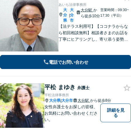
あいち法律事務所
大
大
大分駅
か
営業時間：09:30~
分
分
|
17:30（平日）
ら徒歩10分
県
市
【法テラス利用可】【ココナラからな
ら初回相談無料】相談者さまのお話を
丁寧にヒアリングし、寄り添う姿勢を
大切にしております。ほかの事務所で
断られた案件も、ぜひご相談くださ
い。相談者さまに満足していただける
電話でお問い合わせ
ような結果となるよう、誠心誠意尽く
します。
平松 まゆき
弁護士
平松法律事務所
大分県
大分市
大分駅
から徒歩8分
|
女性弁護士をお探しの皆様、
詳細を見
お気軽にお問い合わせくださ
る
い。