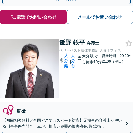
電話でお問い合わせ
メールでお問い合わせ
飯野 鉄平
弁護士
ベリーベスト法律事務所 大分オフィス
大
大
大分駅
か
営業時間：09:30~
分
分
|
21:00（平日）
ら徒歩10分
県
市
盗撮
【初回相談無料／全国どこでもスピード対応】元検事の弁護士が率い
る刑事事件専門チームが、幅広い犯罪の加害者弁護に対応。