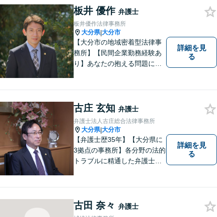
遺産分割、介護などの高齢社
板井 優作
弁護士
会問題に注力しております。
板井優作法律事務所
大分県
大分市
|
【大分市の地域密着型法律事
詳細を見
務所】【民間企業勤務経験あ
る
り】あなたの抱える問題に、
最後まで真摯に向き合いま
す。共に納得のいく解決を目
指しましょう。個人・法人と
もに対応可！お気軽にご相談
古庄 玄知
弁護士
ください。【英語対応◎】
弁護士法人古庄総合法律事務所
大分県
大分市
|
【弁護士歴35年】【大分県に
詳細を見
3拠点の事務所】各分野の法的
る
トラブルに精通した弁護士で
す。依頼者の心情にとことん
寄り添い、迅速な対応を目指
します。お気軽に相談しやす
いアットホームな雰囲気の事
古田 奈々
弁護士
務所です。