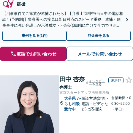
盗撮
【刑事事件でご家族が逮捕されたら】【弁護士待機中/当日中の電話相
談可(予約制)】警察署への接見は即日対応のスピード重視、逮捕・刑
事事件に強い弁護士が示談成功・不起訴(減刑)に向けて全力でサポー
トします。【加害者側の相談専門】
事例を見る(1件)
料金表を見る
電話でお問い合わせ
メールでお問い合わせ
田中 杏奈
東京都
インタビュ
ーを見る
弁護士
東京スタートアップ法律事務所
営業時間：0
大分県
か
面談方法(対面・
らも相談
電話・ビデオな
6:30~22:00
受付中
ど)は応相談
（平日）