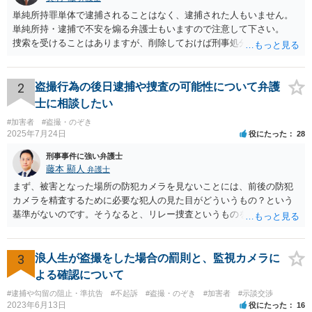
単純所持罪単体で逮捕されることはなく、逮捕された人もいません。
単純所持・逮捕で不安を煽る弁護士もいますので注意して下さい。
捜索を受けることはありますが、削除しておけば刑事処分をうけるこ
とはないので、公務員などで捜索も困る場合以外は媒体を破壊するな
どしておけばいいでしょう。
2
盗撮行為の後日逮捕や捜査の可能性について弁護
士に相談したい
#加害者
#盗撮・のぞき
2025年7月24日
役にたった
28
刑事事件に強い弁護士
藤本 顯人
弁護士
まず、被害となった場所の防犯カメラを見ないことには、前後の防犯
カメラを精査するために必要な犯人の見た目がどういうもの？という
基準がないのです。そうなると、リレー捜査というものをしようがあ
りません。起点となる場所で、そのような捜査が行われていないとな
ると、その前後の捜査も行われていないと考えるのが自然です。（回
りくどすぎるからです。） 次に、犯行から１ヶ月半ということです
3
浪人生が盗撮をした場合の罰則と、監視カメラに
が、被害者が被害届を出し、その後、警察が防犯カメラ映像で被害現
よる確認について
場の防犯カメラを精査し、さらに前後の防犯カメラを精査して、リレ
#逮捕や勾留の阻止・準抗告
#不起訴
#盗撮・のぞき
#加害者
#示談交渉
ー捜査によって、行為者様を個人特定できるような証拠に当たったと
2023年6月13日
役にたった
16
仮定します。 このような個人特定証拠の照会には、車であれば、当日