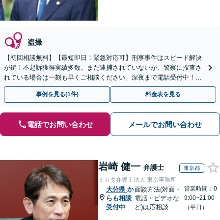
盗撮
【初回相談無料】【最短即日！緊急対応可】刑事事件はスピード解決
が鍵！不起訴獲得実績多数。まだ逮捕されていないが、警察に捜査さ
れている場合は一刻も早くご相談ください。深夜まで電話受付中！痴
漢／盗撮／のぞき／その他性犯罪など
事例を見る(1件)
料金表を見る
電話でお問い合わせ
メールでお問い合わせ
岩崎 健一
弁護士
東京都
ミカタ弁護士法人 東京事務所
営業時間：0
大分県
か
面談方法(対面・
らも相談
電話・ビデオな
9:00~21:00
受付中
ど)は応相談
（平日）