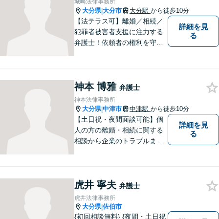
城崎法律事務所
大分県
大分市
大分駅
から徒歩10分
|
【法テラス可】離婚／相続／
詳細を見
犯罪者被害者支援に注力する
る
弁護士！依頼者の権利を守
り、明るいへと導けるよう全
力バックアップいたします。
【駐車場あり】
神本 博雅
弁護士
神本法律事務所
大分県
中津市
中津駅
から徒歩10分
|
【土日祝・夜間面談可能】個
詳細を見
人の方の離婚・相続に関する
る
相談から企業のトラブルまで
幅広くご相談頂いておりま
す。まずはお気軽にお問合せ
ください。
虎井 寧夫
弁護士
虎井法律事務所
大分県
佐伯市
|
{初回相談無料} {夜間・土日祝