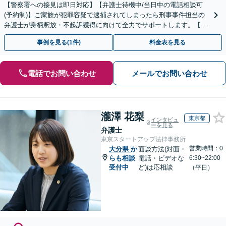
【警察署への接見は即日対応】【弁護士待機中/当日中の電話相談可
(予約制)】ご家族が犯罪容疑で逮捕されてしまったら刑事事件担当の
弁護士が身柄釈放・不起訴獲得に向けて全力でサポートします。【毎
月100名以上の相談実績】【全国対応】
事例を見る(1件)
料金表を見る
電話でお問い合わせ
メールでお問い合わせ
瀧澤 花梨
東京都
インタビュ
ーを見る
弁護士
東京スタートアップ法律事務所
営業時間：0
大分県
か
面談方法(対面・
らも相談
電話・ビデオな
6:30~22:00
受付中
ど)は応相談
（平日）