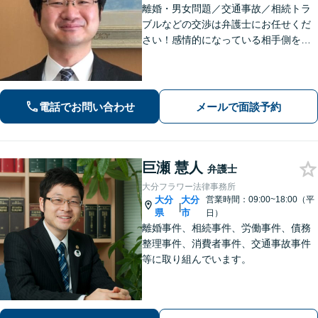
離婚・男女問題／交通事故／相続トラ
ブルなどの交渉は弁護士にお任せくだ
さい！感情的になっている相手側を冷
静にさせ、落ち着いた解決へと導きま
す。【ビデオ面談可】どのような些細
なお悩みでもご相談ください。丁寧に
ヒアリングします。
電話でお問い合わせ
メールで面談予約
巨瀬 慧人
弁護士
大分フラワー法律事務所
大分
大分
営業時間：09:00~18:00（平
|
県
市
日）
離婚事件、相続事件、労働事件、債務
整理事件、消費者事件、交通事故事件
等に取り組んでいます。