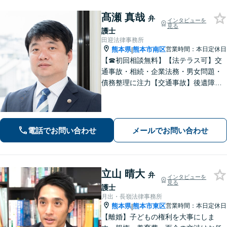
髙瀬 真哉
弁
インタビューを
見る
護士
田迎法律事務所
熊本県
熊本市南区
営業時間：本日定休日
|
【☎︎初回相談無料】【法テラス可】交
通事故・相続・企業法務・男女問題・
債務整理に注力【交通事故】後遺障害
等級認定に詳しい！物損事故から重
症・死亡事故まで幅広く対応【相続】
もご相談ください【駐車場あり】
電話でお問い合わせ
メールでお問い合わせ
立山 晴大
弁
インタビューを
見る
護士
月出・長嶺法律事務所
熊本県
熊本市東区
営業時間：本日定休日
|
【離婚】子どもの権利を大事にしま