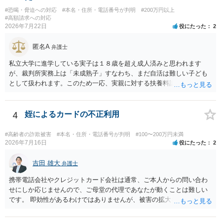
#恐喝・脅迫への対応
#本名・住所・電話番号が判明
#200万円以上
#高額請求への対応
2026年7月22日
役にたった
2
匿名A
弁護士
私立大学に進学している実子は１８歳を超え成人済みと思われます
が、裁判所実務上は「未成熟子」すなわち、まだ自活は難しい子ども
として扱われます。このため一応、実親に対する扶養料請求として法
律的には成り立つ可能性があります。 ただし、実子と同居する元配偶
者宛に養育費を支払っており、当該養育費は実子の進学費用の趣旨も
一部含まれています。また、私立大学進学について貴殿が了解したわ
4
姪によるカードの不正利用
けではないという事情も存在します。 こうした場合には、支払を拒ん
だとしても学費の請求が裁判所によって強制される可能性は低いとい
#高齢者の詐欺被害
#本名・住所・電話番号が判明
#100〜200万円未満
えます。 以上整理したとおり、貴殿の事情を説明し支払えないと実子
2026年7月16日
役にたった
2
に伝えるのが良い対処法と思います。
吉田 雄大
弁護士
携帯電話会社やクレジットカード会社は通常、ご本人からの問い合わ
せにしか応じませんので、ご母堂の代理であなたが動くことは難しい
です。 即効性があるわけではありませんが、被害の拡大を防ぐため、
たとえばご母堂を保護して姪から引き離したり、必要に応じ成年後見
申立に繋がることをめざして、高齢者虐待（経済的虐待）事案とし