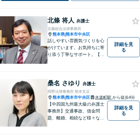
北條 将人
弁護士
北條総合法律事務所
熊本県
熊本市中央区
|
話しやすい雰囲気づくりを心
詳細を見
がけています。お気持ちに寄
る
り添う丁寧なサポート。【借
金・債務整理】将来を見据え
た最善策をご提案【労働・雇
用】証拠集めから手厚くサポ
ート。企業からのご相談も承
桑名 さゆり
弁護士
ります【交通事故】弁護士費
岡野法律事務所 熊本支店
用特約の利用可【夜間・休日
熊本県
熊本市中央区
水道町駅
から徒歩4分
|
面談可】
【中四国九州最大級の弁護士
詳細を見
事務所】交通事故、借金問
る
題、離婚、相続など様々な問
題について、「何度でも無
料」の相談を行っています！
まずはお気軽にご相談くださ