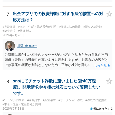
貸金であるとして返金を請求することは難しいと思います。 ・相手の
主張や現在の資料を踏まえ、今後どのように対応するのが適切か。
贈与か消費貸借かの争いにおいては、様々な圧力をかけて回収をしよ
7
出金アプリでの投資詐欺に対する法的措置への対
うとするケースも散見されます。 ご自身での対応に窮するようであ
応方法は？
れば、代理人を立てることもご検討ください。 ・相手へ送る回答文に
#投資詐欺
#本名・住所・電話番号が判明
#詐欺の法的措置
#振り込め詐欺
ついてアドバイスをいただけるか。 具体的な回答内容については、
#架空請求
#悪徳商法
一般的に無料法律相談での対応外になろうかと思います。 法律事務
2026年7月28日
所にご連絡いただき、対応の可否や費用をご確認ください。
川添 圭
弁護士
ご質問に書かれた相手のメッセージの内容から見るとそれ自体が不当
請求（詐欺）の可能性が高いように思われますが、お書きの内容だけ
では事案の概要が判然としないため、正確な検討が難しいです。例え
ば、最寄りの消費生活センターや自治体の無料法律相談等で、実際の
画面を見て貰いながらアドバイスう受けた方が確実です。
8
snsにてチケット詐欺に遭いました(計40万程
度)。開示請求や今後の対応について質問したい
です。
#10〜50万円未満
#返金請求
#架空請求
#オークション詐欺
#詐欺の法的措置
#本名・住所・電話番号が判明
2026年7月13日
役にたった
2