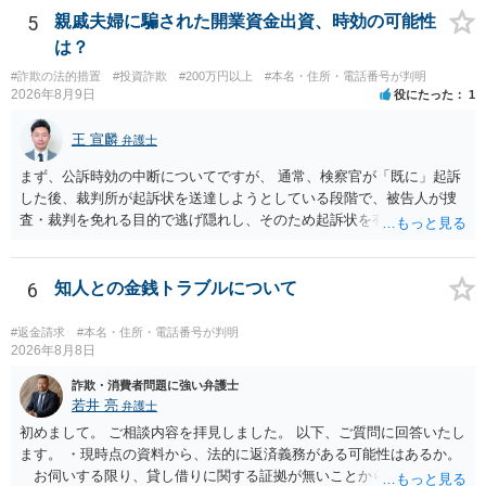
て、ご母堂の自宅の市町村役場に相談するのが正しいやり方になりま
5
親戚夫婦に騙された開業資金出資、時効の可能性
す。
は？
#詐欺の法的措置
#投資詐欺
#200万円以上
#本名・住所・電話番号が判明
2026年8月9日
役にたった
1
王 宣麟
弁護士
まず、公訴時効の中断についてですが、 通常、検察官が「既に」起訴
した後、裁判所が起訴状を送達しようとしている段階で、被告人が捜
査・裁判を免れる目的で逃げ隠れし、そのため起訴状を有効に送達で
きない場合をいいます。捜査段階で所在不明というだけでは、通常、
この規定によって時効が停止するわけではありません。 その意味で
は、刑事事件化するという部分ではややハードルが高いように見受け
6
知人との金銭トラブルについて
られます。 他方で、相手方の住所等が特定できているのであれば、民
事事件として、損害賠償請求や貸金返還請求等により、裁判所を通じ
#返金請求
#本名・住所・電話番号が判明
て返金を求める方法も考えられますが、結局は相手方に資力があるか
2026年8月8日
否かにより結論が分かれます。
詐欺・消費者問題に強い弁護士
若井 亮
弁護士
初めまして。 ご相談内容を拝見しました。 以下、ご質問に回答いたし
ます。 ・現時点の資料から、法的に返済義務がある可能性はあるか。
お伺いする限り、貸し借りに関する証拠が無いことから、相手方が