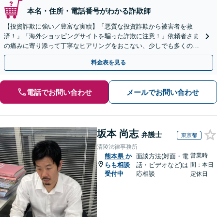
本名・住所・電話番号がわかる詐欺師
【投資詐欺に強い／豊富な実績】「悪質な投資詐欺から被害者を救
済！」「海外ショッピングサイトを騙った詐欺に注意！」依頼者さま
の痛みに寄り添って丁寧なヒアリングをおこない、少しでも多くの返
金が得られるよう尽力します！
料金表を見る
電話でお問い合わせ
メールでお問い合わせ
坂本 尚志
弁護士
東京都
清陵法律事務所
営業時
熊本県
か
面談方法(対面・電
らも相談
話・ビデオなど)は
間：本日
受付中
応相談
定休日