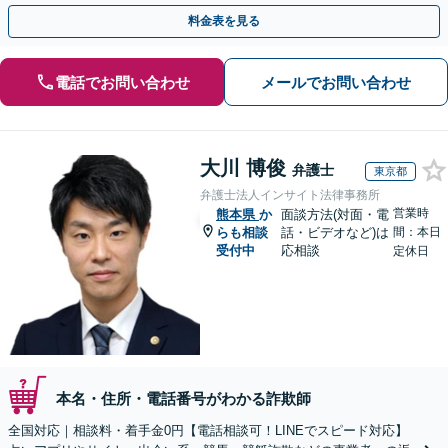
のみで解決も可能！
料金表を見る
電話でお問い合わせ
メールでお問い合わせ
大川 博俊
弁護士
東京都
弁護士法人インサイト法律事務所
営業時
熊本県
か
面談方法(対面・電
らも相談
話・ビデオなど)は
間：本日
受付中
応相談
定休日
本名・住所・電話番号がわかる詐欺師
全国対応｜相談料・着手金0円【電話相談可！LINEでスピード対応】