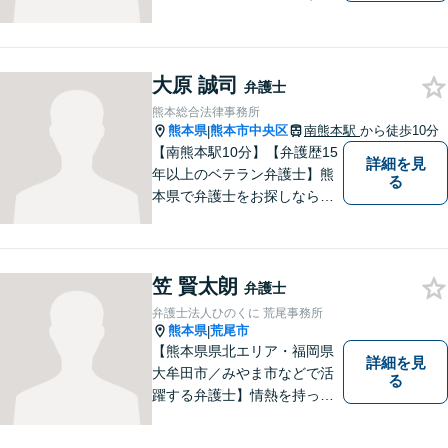
大原 誠司
弁護士
熊本総合法律事務所
熊本県
熊本市中央区
南熊本駅
から徒歩10分
|
【南熊本駅10分】【弁護歴15
詳細を見
年以上のベテラン弁護士】熊
る
本県で弁護士をお探しなら、
まずはご連絡ください！離婚
／借金／刑事事件／相続な
ど、幅広い法律問題に精通し
笠 賢太朗
ています。皆様にとって一番
弁護士
のパートナーとなれるよう、
弁護士法人ひのくに 荒尾事務所
精一杯取り組ませていただき
熊本県
荒尾市
|
ます。
【熊本県県北エリア・福岡県
詳細を見
大牟田市／みやま市などで活
る
躍する弁護士】情熱を持って
依頼者のために全力を尽くす
ことをモットーに、皆様の問