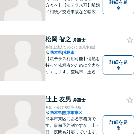
詳細を見
方々へ】【法テラス可】離婚
る
／相続／交通事故など幅広く
対応◎新しく生まれ変わった
「山鹿法律事務所」は、いっ
そう地域に法的サービスを提
供してまいります。お気軽に
松岡 智之
弁護士
ご相談を！
弁護士法人ひのくに 荒尾事務所
熊本県
荒尾市
|
【法テラス利用可能】情熱を
詳細を見
持って依頼者のために全力を
る
つくします。荒尾市、玉名郡
市などの県北や福岡県大牟田
市、みやま市なども対応可
能。個人、企業どちらの案件
にも対応可能ですのでお気軽
辻上 友男
弁護士
にご相談ください。【幅広い
月出・長嶺法律事務所
案件のご相談可能】
熊本県
熊本市東区
|
熊本市東区にある事務所で
詳細を見
す。事前予約制ですが、土・
る
日・夜間も対応しています。