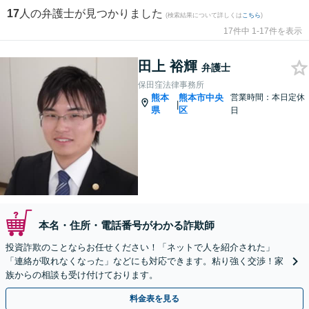
17
人の弁護士が見つかりました
(検索結果について詳しくは
こちら
)
17件中 1-17件を表示
田上 裕輝
弁護士
保田窪法律事務所
熊本
熊本市中央
営業時間：本日定休
|
県
区
日
本名・住所・電話番号がわかる詐欺師
投資詐欺のことならお任せください！「ネットで人を紹介された」
「連絡が取れなくなった」などにも対応できます。粘り強く交渉！家
族からの相談も受け付けております。
料金表を見る