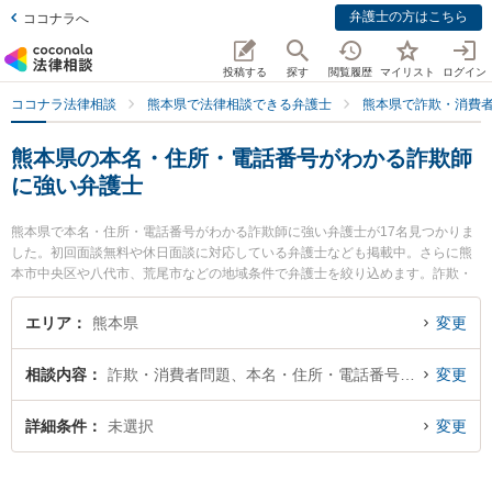
弁護士の方はこちら
ココナラへ
投稿する
探す
閲覧履歴
マイリスト
ログイン
ココナラ法律相談
熊本県で法律相談できる弁護士
熊本県で詐欺・消費
熊本県の本名・住所・電話番号がわかる詐欺師
に強い弁護士
熊本県で本名・住所・電話番号がわかる詐欺師に強い弁護士が17名見つかりま
した。初回面談無料や休日面談に対応している弁護士なども掲載中。さらに熊
本市中央区や八代市、荒尾市などの地域条件で弁護士を絞り込めます。詐欺・
消費者問題に関係する投資詐欺や副業詐欺、FX詐欺等の細かな分野での絞り込
み検索もでき便利です。特に保田窪法律事務所の田上 裕輝弁護士や松﨑法律事
エリア
熊本県
変更
務所の若曽根 聡弁護士、熊本セントラル法律事務所の木野 博徳弁護士のプロフ
ィール情報や弁護士費用、強みなどが注目されています。『熊本県で土日や夜
相談内容
詐欺・消費者問題、本名・住所・電話番号が判明
変更
間に発生した本名・住所・電話番号がわかる詐欺師のトラブルを今すぐに弁護
士に相談したい』『本名・住所・電話番号がわかる詐欺師のトラブル解決の実
績豊富な近くの弁護士を検索したい』『初回相談無料で本名・住所・電話番号
詳細条件
未選択
変更
がわかる詐欺師を法律相談できる熊本県内の弁護士に相談予約したい』などで
お困りの相談者さんにおすすめです。