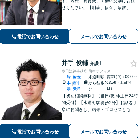
す。親権、養育費、面会の交渉はお任
せください。【刑事、借金、事故、労
働】依頼者の気持ちに寄り添い解決を
目指します。示談交渉や調停の話し合
いは豊富な経験あり。
電話でお問い合わせ
メールでお問い合わせ
井手 俊輔
弁護士
春田法律事務所 熊本オフィス
水道町駅
営業時間：00:00~
熊
熊本
23:59（土日祝
本
市中
から徒歩2
|
県
央区
日）
分
【初回相談無料】【当日/夜間/土日24時
間受付】【水道町駅徒歩2分】お話を丁
寧にお聞きし、結果・プロセスともに
ご満足していただけるサービスを提供
いたします。
電話でお問い合わせ
メールでお問い合わせ