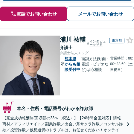
電話でお問い合わせ
メールでお問い合わせ
浦川 祐輔
東京都
インタビュ
ーを見る
弁護士
弁護士法人エッグ
営業時間：00:
熊本県
面談方法(対面・
からも相
電話・ビデオな
00~23:59（土
談受付中
ど)は応相談
日祝日）
本名・住所・電話番号がわかる詐欺師
【完全成功報酬制(回収額の33％（税込）】【24時間全国対応】情報
商材／アフィリエイト／副業詐欺／出会い系サクラ詐欺／コンサル詐
欺／投資詐欺／仮想通貨のトラブルは、お任せください！オンライン