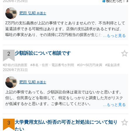
2026年7月29日
役にたった
3
肥田 弘昭
弁護士
2万円の支払義務が上記の事情ですとありませんので、不当利得として
返還請求できる可能性はあります。店側の支払請求があるとすれば、
嘔吐の事実があり、その清掃に2万円相当の損害が生じた場合です。ご
参考にしてください。
2
少額訴訟について相談です
#詐欺の法的措置
#本名・住所・電話番号が判明
#10〜50万円未満
#返金請求
2026年7月31日
肥田 弘昭
弁護士
上記の事情であっても、少額訴訟自体は違法ではないかと思います。
但し、住民票などを取得して、特定をしっかりと調査した方がリスク
が低減するかと思います。ご参考にしてください。
3
大学費用支払い拒否の可否と対処法について知り
たい