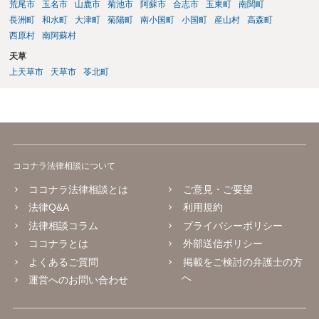
荒尾市
玉名市
山鹿市
菊池市
阿蘇市
合志市
玉東町
南関町
長洲町
和水町
大津町
菊陽町
南小国町
小国町
産山村
高森町
西原村
南阿蘇村
天草
上天草市
天草市
苓北町
ココナラ法律相談について
ココナラ法律相談とは
ご意見・ご要望
法律Q&A
利用規約
法律相談コラム
プライバシーポリシー
ココナラとは
外部送信ポリシー
よくあるご質問
掲載をご検討の弁護士の方
へ
運営へのお問い合わせ