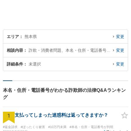
題に1つ1つ丁寧に取り組みま
す。離婚 、相続、交通事故、
企業法務など幅広いお困りご
とに対応可能です！
エリア
熊本県
変更
相談内容
詐欺・消費者問題、本名・住所・電話番号が判明
変更
詳細条件
未選択
変更
本名・住所・電話番号がわかる詐欺師の法律Q&Aランキン
グ
1
支払ってしまった迷惑料は返ってきますか？
#返金請求
#ぼったくり被害
#10万円未満
#本名・住所・電話番号が判明