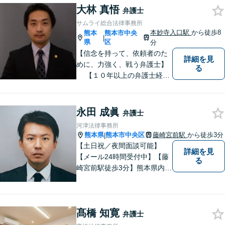
大林 真悟
い！
弁護士
サムライ総合法律事務所
本妙寺入口駅
から徒歩8
熊本
熊本市中央
|
県
区
分
【信念を持って、依頼者のた
詳細を見
めに、力強く、戦う弁護士】
る
【１０年以上の弁護士経
験】 【①交通事故、②離婚
等の男女トラブル、③顧問弁
護の３つの分野に力を注ぐ弁
永田 成眞
弁護士
護士】
河津法律事務所
熊本県
熊本市中央区
藤崎宮前駅
から徒歩3分
|
【土日祝／夜間面談可能】
詳細を見
【メール24時間受付中】【藤
る
崎宮前駅徒歩3分】熊本県内及
び周辺地域から法律相談受付
中です。交通事故・男女関係
等の問題から、刑事、経営者
髙橋 知寛
の方の契約関係トラブルまで
弁護士
幅広くご相談いただいており