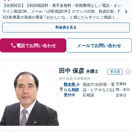
【全国対応】【初回相談料・着手金無料・初期費用なし／電話・オン
ライン面談OK、メール・LINE相談OK】ロマンス詐欺、投資詐欺、F
X詐欺事案の実績が豊富 ｢おかしいな」と感じたらすぐにご相談くだ
さい。
料金表を見る
電話でお問い合わせ
メールでお問い合わせ
田中 保彦
弁護士
東京都
田中保彦法律事務所
営業時
熊本県
か
面談方法(対面・電
らも相談
話・ビデオなど)は
間：本日
受付中
応相談
定休日