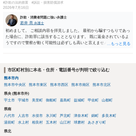
#詐欺の法的措置
#訴訟・損害賠償請求
2026年7月16日
詐欺・消費者問題に強い弁護士
若井 亮
弁護士
初めまして。 ご相談内容を拝見しました。 最初から騙すつもりであっ
た場合に、詐欺罪に該当することとなります。 既に返金されているよ
うですので警察が動く可能性は必ずしも高いと言えませんが、万が
一、警察から連絡が来るようなことがあった時は、最初は行くつもり
であったが、途中で怖くなり辞退したうえで返金した、とご説明いた
だくのが良いかと思います。
市区町村別に本名・住所・電話番号が判明で絞り込む
熊本市内
熊本市中央区
熊本市東区
熊本市西区
熊本市南区
熊本市北区
県央 (熊本市外)
宇土市
宇城市
美里町
御船町
嘉島町
益城町
甲佐町
山都町
県南
八代市
人吉市
水俣市
氷川町
芦北町
津奈木町
錦町
多良木町
湯前町
水上村
相良村
五木村
山江村
球磨村
あさぎり町
県北