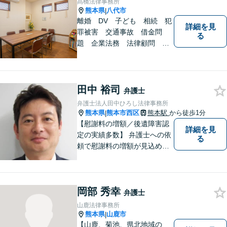
髙橋法律事務所
ます。お気軽にご相談くださ
熊本県
八代市
|
い。
離婚 DV 子ども 相続 犯
詳細を見
罪被害 交通事故 借金問
る
題 企業法務 法律顧問
各種法律問題取扱有 【女性
スタッフ常駐】【個室相談】
【バリアフリー】
田中 裕司
弁護士
弁護士法人田中ひろし法律事務所
熊本県
熊本市西区
熊本駅
から徒歩1分
|
【慰謝料の増額／後遺障害認
詳細を見
定の実績多数】 弁護士への依
る
頼で慰謝料の増額が見込めま
す【破産・任意整理・個人再
生に対応】ご希望に沿った債
務整理をご提案【遺産相続の
岡部 秀幸
ノウハウ多数】相続手続きか
弁護士
ら遺言書までトータルサポー
山鹿法律事務所
ト【JR熊本駅から徒歩1分】
熊本県
山鹿市
|
【山鹿、菊池、県北地域の