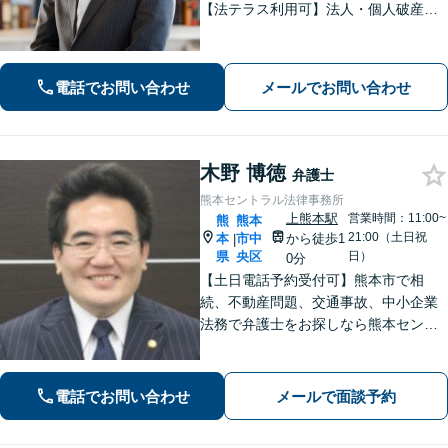
【法テラス利用可】法人・個人破産申
立、遺言・相続、離婚・男女問題・刑
事事件などに力を入れています。迅速
対応でスムーズに解決できるよう尽力
電話でお問い合わせ
メールでお問い合わせ
します。
木野 博徳
弁護士
熊本セントラル法律事務所
上熊本駅
営業時間：11:00~
熊
熊本
21:00（土日祝
本
市中
から徒歩1
|
県
央区
日）
0分
【土日電話予約受付可】熊本市で相
続、不動産問題、交通事故、中小企業
法務で弁護士をお探しなら熊本セント
ラル法律事務所(Tel: 096-288-2193)
へ。【LINE公式アカウント24時間予約
受付可】【休日・夜間相談可】
電話でお問い合わせ
メールで面談予約