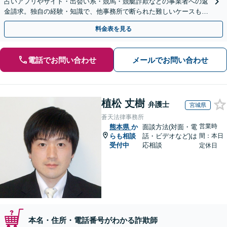
占いアプリやサイト・出会い系・競馬・競艇詐欺などの事業者への返
金請求。独自の経験・知識で、他事務所で断られた難しいケースも解
決に導いた実績あり。まずはお気軽にご相談ください
料金表を見る
電話でお問い合わせ
メールでお問い合わせ
植松 丈樹
弁護士
宮城県
蒼天法律事務所
営業時
熊本県
か
面談方法(対面・電
らも相談
話・ビデオなど)は
間：本日
受付中
応相談
定休日
本名・住所・電話番号がわかる詐欺師