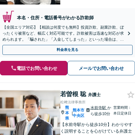
本名・住所・電話番号がわかる詐欺師
【全国エリア対応】【相談は何度でも無料】投資詐欺、副業詐欺、ぼ
ったくり被害など、幅広く対応可能です。詐欺被害は迅速な対応が求
められます。「騙された」「入金してしまった」といった場合は、お
早めにご相談ください。【電話・メール・WEB相談可】
料金表を見る
電話でお問い合わせ
メールでお問い合わせ
若曽根 聡
弁護士
松﨑法律事務所
熊
水前寺駅
か
営業時間：
熊本市
本
|
本日定休日
ら徒歩10分
中央区
県
【水前寺駅から徒歩10分】わかりやす
く説明することを心がけている弁護士