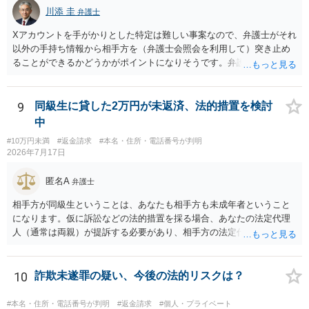
川添 圭
弁護士
Xアカウントを手がかりとした特定は難しい事案なので、弁護士がそれ
以外の手持ち情報から相手方を（弁護士会照会を利用して）突き止め
ることができるかどうかがポイントになりそうです。弁護士による調
査で特定が難しい可能性もあるため、警察への被害届出も同時進行さ
せることになるでしょう。見通しについては、実際の資料等を弁護士
に検討してもらう必要があると思います。弁護士費用は自由化されて
9
同級生に貸した2万円が未返済、法的措置を検討
いますので個別に確認いただく必要がありますが、そもそも回収でき
中
るかどうかが問題になり得る事案であり、被害額の規模からみると、
#10万円未満
#返金請求
#本名・住所・電話番号が判明
仮に回収できたとしても弁護士費用を差し引いた実質回収分はかなり
2026年7月17日
少なくなる可能性もあるように思います。
匿名A
弁護士
相手方が同級生ということは、あなたも相手方も未成年者ということ
になります。仮に訴訟などの法的措置を採る場合、あなたの法定代理
人（通常は両親）が提訴する必要があり、相手方の法定代理人（通常
は両親）へ訴状を送る必要があります。訴訟よりも学校や親を交えて
話し合いで解決した方がよい問題だと思います。
10
詐欺未遂罪の疑い、今後の法的リスクは？
#本名・住所・電話番号が判明
#返金請求
#個人・プライベート