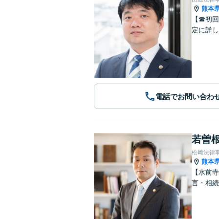
熊本
【☎︎初
定に詳し
電話でお問い合わ
若曽根
松﨑法律
熊本
【水前寺
言・相続