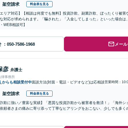
架空請求
料金表を見る
エリア対応】【相談は何度でも無料】投資詐欺、副業詐欺、ぼったくり被害
な対応が求められます。「騙された」「入金してしまった」といった場合は
・WEB相談可】
せ
メール
保彦
弁護士
法律事務所
県
からも相談受付中
面談方法(対面・電話・ビデオなど)は応相談
営業時間：10:0
架空請求
料金表を見る
詐欺に強い／豊富な実績】「悪質な投資詐欺から被害者を救済！」「海外シ
依頼者さまの痛みに寄り添って丁寧なヒアリングをおこない、少しでも多く