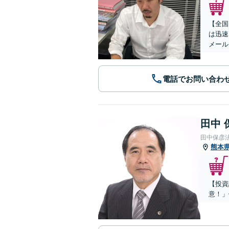
【全国
は迅速
メール
電話でお問い合わ
田中 
田中保彦
熊本
【投資
意！」