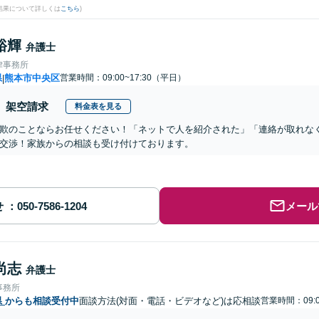
結果について詳しくは
こちら
)
裕輝
弁護士
律事務所
県
熊本市中央区
営業時間：09:00~17:30（平日）
|
架空請求
料金表を見る
欺のことならお任せください！「ネットで人を紹介された」「連絡が取れな
交渉！家族からの相談も受け付けております。
せ
メール
尚志
弁護士
事務所
県
からも相談受付中
面談方法(対面・電話・ビデオなど)は応相談
営業時間：09:0