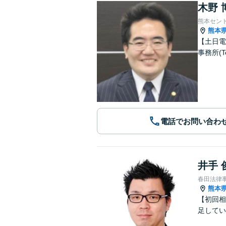
木野 
熊本セン
熊本
【土日電
事務所(T
電話でお問い合わ
井手 
春田法律
熊本
【初回相
足してい