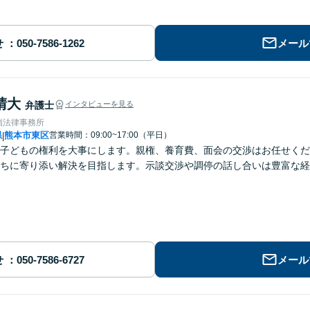
せ
メール
晴大
弁護士
インタビューを見る
嶺法律事務所
県
熊本市東区
営業時間：09:00~17:00（平日）
|
子どもの権利を大事にします。親権、養育費、面会の交渉はお任せくだ
ちに寄り添い解決を目指します。示談交渉や調停の話し合いは豊富な経
せ
メール