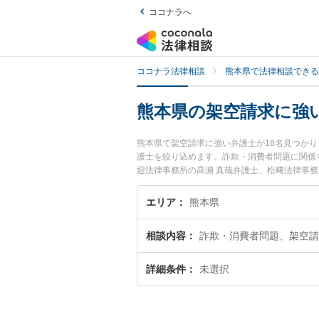
ココナラへ
ココナラ法律相談
熊本県で法律相談できる
熊本県の架空請求に強
熊本県で架空請求に強い弁護士が18名見つか
護士を絞り込めます。詐欺・消費者問題に関係
迎法律事務所の髙瀬 真哉弁護士、松﨑法律事
のトラブルを今すぐに弁護士に相談したい』『
相談予約したい』などでお困りの相談者さんに
エリア
熊本県
相談内容
詐欺・消費者問題、架空請
詳細条件
未選択