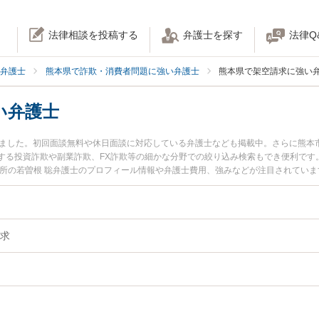
法律相談を投稿する
弁護士を探す
法律Q
弁護士
熊本県で詐欺・消費者問題に強い弁護士
熊本県で架空請求に強い
い弁護士
りました。初回面談無料や休日面談に対応している弁護士なども掲載中。さらに熊本
する投資詐欺や副業詐欺、FX詐欺等の細かな分野での絞り込み検索もでき便利です
務所の若曽根 聡弁護士のプロフィール情報や弁護士費用、強みなどが注目されてい
架空請求のトラブル解決の実績豊富な近くの弁護士を検索したい』『初回相談無料
おすすめです。
求