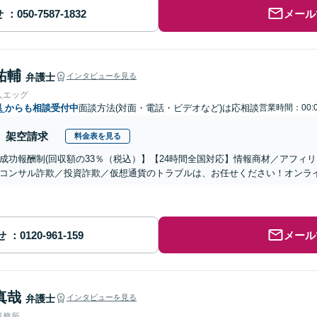
せ
メール
祐輔
弁護士
インタビューを見る
人エッグ
県
からも相談受付中
面談方法(対面・電話・ビデオなど)は応相談
営業時間：00:0
架空請求
料金表を見る
成功報酬制(回収額の33％（税込）】【24時間全国対応】情報商材／アフィ
コンサル詐欺／投資詐欺／仮想通貨のトラブルは、お任せください！オンラ
せ
メール
真哉
弁護士
インタビューを見る
事務所