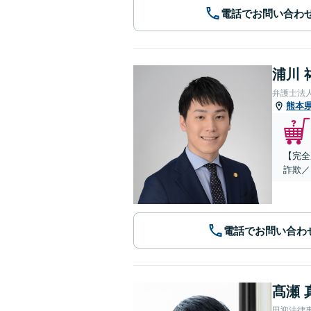
電話でお問い合わ
浦川 
弁護士法
熊本
【完全
詐欺／
電話でお問い合わ
髙瀬 
田迎法律