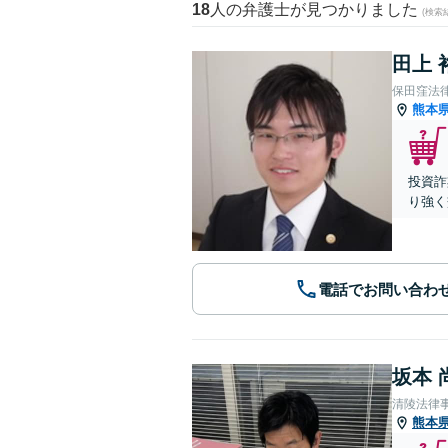
18
人の弁護士が見つかりました
(検索
田上 
保田窪法
熊本
投資詐
り強く
電話でお問い合わ
坂本 
清陵法律
熊本