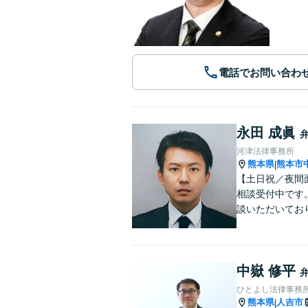
電話でお問い合わ
永田 成眞
河津法律事務所
熊本県
熊本市
|
【土日祝／夜間
相談受付中です
談いただいてお
中嶽 修平
ひとよし法律事務
熊本県
人吉市
|