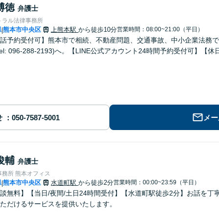
博徳
弁護士
トラル法律事務所
県
熊本市中央区
上熊本駅
から徒歩10分
営業時間：08:00~21:00（平日）
|
話予約受付可】熊本市で相続、不動産問題、交通事故、中小企業法務で
el: 096-288-2193)へ。【LINE公式アカウント24時間予約受付可】
せ
メー
俊輔
弁護士
事務所 熊本オフィス
県
熊本市中央区
水道町駅
から徒歩2分
営業時間：00:00~23:59（平日）
|
談無料】【当日/夜間/土日24時間受付】【水道町駅徒歩2分】お話を
ただけるサービスを提供いたします。