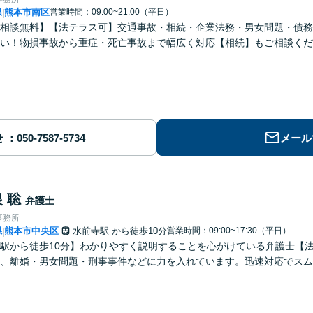
県
熊本市南区
営業時間：09:00~21:00（平日）
|
回相談無料】【法テラス可】交通事故・相続・企業法務・男女問題・債
い！物損事故から重症・死亡事故まで幅広く対応【相続】もご相談くだ
せ
メール
 聡
弁護士
事務所
県
熊本市中央区
水前寺駅
から徒歩10分
営業時間：09:00~17:30（平日）
|
駅から徒歩10分】わかりやすく説明することを心がけている弁護士【
、離婚・男女問題・刑事事件などに力を入れています。迅速対応でスム