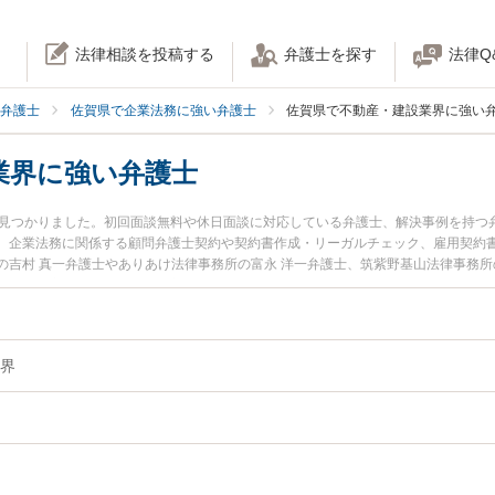
法律相談を投稿する
弁護士を探す
法律Q
弁護士
佐賀県で企業法務に強い弁護士
佐賀県で不動産・建設業界に強い
業界に強い弁護士
名見つかりました。初回面談無料や休日面談に対応している弁護士、解決事例を持つ
。企業法務に関係する顧問弁護士契約や契約書作成・リーガルチェック、雇用契約
の吉村 真一弁護士やありあけ法律事務所の富永 洋一弁護士、筑紫野基山法律事務所
で土日や夜間に発生した不動産・建設業界のトラブルを今すぐに弁護士に相談した
料で不動産・建設業界を法律相談できる佐賀県内の弁護士に相談予約したい』など
界