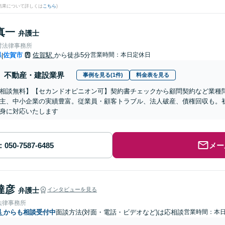
結果について詳しくは
こちら
)
真一
弁護士
村法律事務所
県
佐賀市
佐賀駅
から徒歩5分
営業時間：本日定休日
|
不動産・建設業界
事例を見る(1件)
料金表を見る
相談無料】【セカンドオピニオン可】契約書チェックから顧問契約など業種
主、中小企業の実績豊富。従業員・顧客トラブル、法人破産、債権回収も。
身に対応いたします
メー
達彦
弁護士
インタビューを見る
法律事務所
県
からも相談受付中
面談方法(対面・電話・ビデオなど)は応相談
営業時間：本