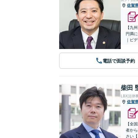
佐賀
【九州
円満に
｜ビデ
電話で面談予約
柴田 
LBX法律
佐賀
【全国
者から
さい【