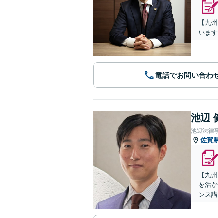
【九州
います
電話でお問い合わ
池辺 
池辺法律
佐賀
【九州
を活か
ンス講