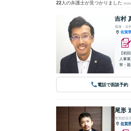
22
人の弁護士が見つかりました
(検索
吉村 
鬼塚・吉
佐賀
【初回
人事業
寧・親
電話で面談予約
尾形 
尾形総合
佐賀