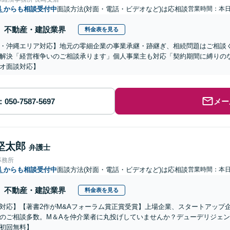
県
からも相談受付中
面談方法(対面・電話・ビデオなど)は応相談
営業時間：本
不動産・建設業界
料金表を見る
・沖縄エリア対応】地元の零細企業の事業承継・跡継ぎ、相続問題はご相談
解決「経営権争いのご相談承ります」個人事業主も対応「契約期間に縛りの
オ面談対応】
メー
堅太郎
弁護士
事務所
県
からも相談受付中
面談方法(対面・電話・ビデオなど)は応相談
営業時間：本
不動産・建設業界
料金表を見る
対応】【著書2作がM&Aフォーラム賞正賞受賞】上場企業、スタートアップ
のご相談多数。M＆Aを仲介業者に丸投げしていませんか？デューデリジェ
初回無料】