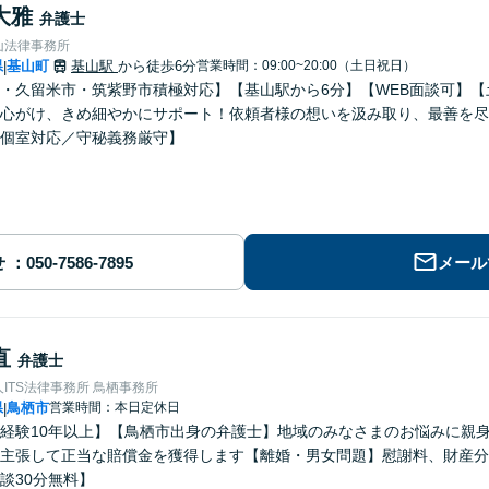
大雅
弁護士
山法律事務所
県
基山町
基山駅
から徒歩6分
営業時間：09:00~20:00（土日祝日）
|
・久留米市・筑紫野市積極対応】【基山駅から6分】【WEB面談可】
心がけ、きめ細やかにサポート！依頼者様の想いを汲み取り、最善を尽
個室対応／守秘義務厳守】
せ
メール
直
弁護士
ITS法律事務所 鳥栖事務所
県
鳥栖市
営業時間：本日定休日
|
経験10年以上】【鳥栖市出身の弁護士】地域のみなさまのお悩みに親
主張して正当な賠償金を獲得します【離婚・男女問題】慰謝料、財産分
談30分無料】