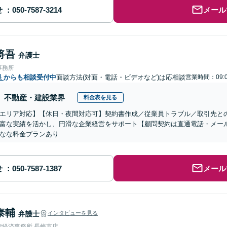
せ
メール
将吾
弁護士
事務所
県
からも相談受付中
面談方法(対面・電話・ビデオなど)は応相談
営業時間：09:
不動産・建設業界
料金表を見る
エリア対応】【休日・夜間対応可】契約書作成／従業員トラブル／取引先と
富な実績を活かし、円滑な企業経営をサポート【顧問契約は直通電話・メー
なな料金プランあり
せ
メール
泰輔
弁護士
インタビューを見る
律経済事務所 長崎支店