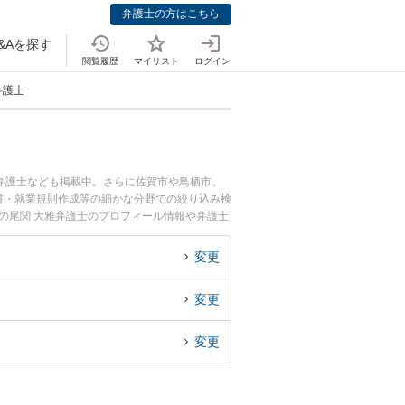
弁護士の方はこちら
&Aを探す
閲覧履歴
マイリスト
ログイン
弁護士
弁護士なども掲載中。さらに佐賀市や鳥栖市、
書・就業規則作成等の細かな分野での絞り込み検
の尾関 大雅弁護士のプロフィール情報や弁護士
い』『不動産・建設業界のトラブル解決の実績豊
でお困りの相談者さんにおすすめです。
変更
変更
変更