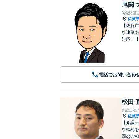
尾関 
筑紫野基
佐賀
【佐賀市
な連絡を
対応」【
電話でお問い合わ
松田 
弁護士法人
佐賀
【弁護士
な権利を
回のご相