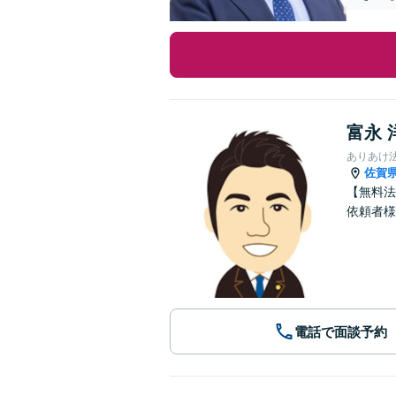
富永 
ありあけ
佐賀
【無料法
依頼者様
電話で面談予約