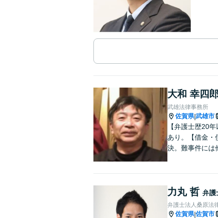
大和 幸四
武雄法律事務所
佐賀県
武雄市
|
【弁護士歴20
あり。【借金・
決。難事件には
力丸 哲
弁護
弁護士法人桑原法律
佐賀県
佐賀市
|