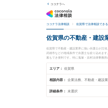
ココナラへ
ココナラ法律相談
佐賀県で法律相談できる
佐賀県の不動産・建設
佐賀県で不動産・建設業界に強い弁護士が22
武雄市などの地域条件で弁護士を絞り込めます
索もでき便利です。特に鬼塚・吉村法律事務所
費用、強みなどが注目されています。『佐賀県
富な近くの弁護士を検索したい』『初回相談無
エリア
佐賀県
相談内容
企業法務、不動産・建設業
詳細条件
未選択