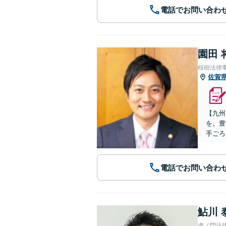
電話でお問い合わ
園田 
桜樹法律
佐賀
【九州
を。豊
手ごろ
電話でお問い合わ
鮎川 
虎ノ門法