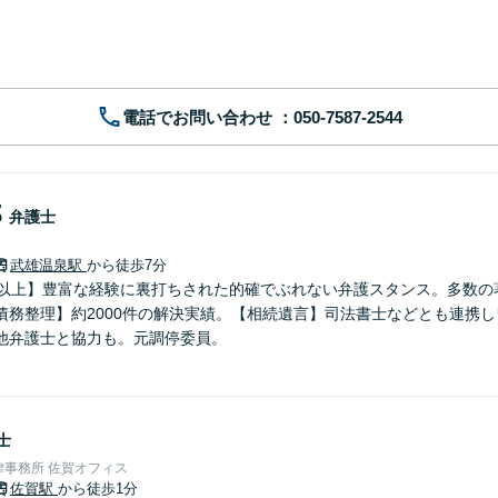
電話でお問い合わせ
郎
弁護士
武雄温泉駅
から徒歩7分
年以上】豊富な経験に裏打ちされた的確でぶれない弁護スタンス。多数の
債務整理】約2000件の解決実績。【相続遺言】司法書士などとも連携
他弁護士と協力も。元調停委員。
士
事務所 佐賀オフィス
佐賀駅
から徒歩1分