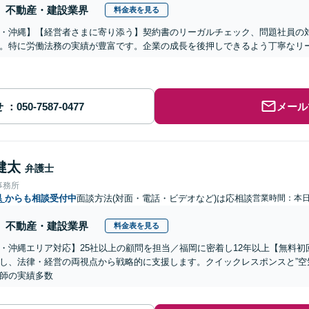
不動産・建設業界
料金表を見る
・沖縄】【経営者さまに寄り添う】契約書のリーガルチェック、問題社員の
。特に労働法務の実績が豊富です。企業の成長を後押しできるよう丁寧なリ
せ
メール
健太
弁護士
事務所
県
からも相談受付中
面談方法(対面・電話・ビデオなど)は応相談
営業時間：本
不動産・建設業界
料金表を見る
・沖縄エリア対応】25社以上の顧問を担当／福岡に密着し12年以上【無料
し、法律・経営の両視点から戦略的に支援します。クイックレスポンスと”空
師の実績多数