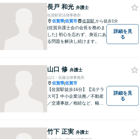
けしております。まずはお気
長戸 和光
弁護士
軽にお問い合わせください。
佐賀駅前法律事務所
佐賀県
佐賀市
佐賀駅
から徒歩1分
|
{佐賀弁護士会の会長を務めま
詳細を見
した} 初心を忘れず、身近にあ
る
る問題を解決し続けます。
山口 修
弁護士
山口・佐藤法律事務所
佐賀県
佐賀市
|
【佐賀駅徒歩16分】【法テラ
詳細を見
ス可】中小企業法務／不動産
る
／交通事故／相続など、幅広
いお困りごとに対応！依頼者
様のお気持ちやご事情に寄り
添い、適切な解決へと導きま
す。まずはお気軽にご相談く
竹下 正実
弁護士
ださい。【初回面談無料】