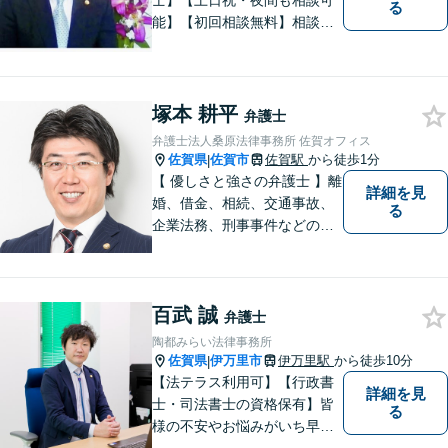
士】【土日祝・夜間も相談可
る
能】【初回相談無料】相談者
さまの声にしっかり耳を傾
け、解決まで丁寧にサポート
します。相続／離婚・男女問
題／交通事故／債務整理／労
塚本 耕平
弁護士
働問題など幅広く対応可能で
弁護士法人桑原法律事務所 佐賀オフィス
す。
佐賀県
佐賀市
佐賀駅
から徒歩1分
|
【 優しさと強さの弁護士 】離
詳細を見
婚、借金、相続、交通事故、
る
企業法務、刑事事件などのご
相談を承っております。まず
はお気軽にご相談ください。
チーム体制による迅速で最適
百武 誠
なリーガルサービスを提供い
弁護士
たします。
陶都みらい法律事務所
佐賀県
伊万里市
伊万里駅
から徒歩10分
|
【法テラス利用可】【行政書
詳細を見
士・司法書士の資格保有】皆
る
様の不安やお悩みがいち早く