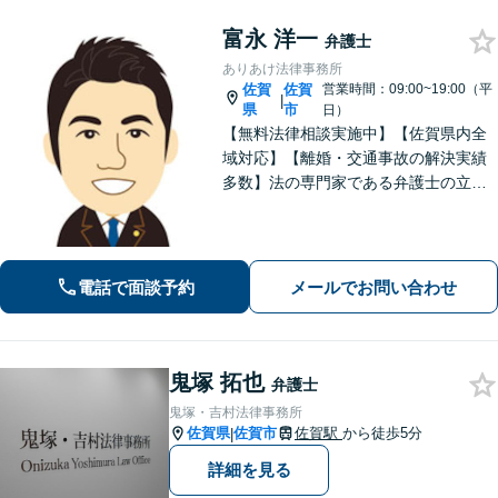
富永 洋一
弁護士
ありあけ法律事務所
佐賀
佐賀
営業時間：09:00~19:00（平
|
県
市
日）
【無料法律相談実施中】【佐賀県内全
域対応】【離婚・交通事故の解決実績
多数】法の専門家である弁護士の立場
から、依頼者様にとって最も利益とな
ることを第一に考えます。
電話で面談予約
メールでお問い合わせ
鬼塚 拓也
弁護士
鬼塚・吉村法律事務所
佐賀県
佐賀市
佐賀駅
から徒歩5分
|
詳細を見る