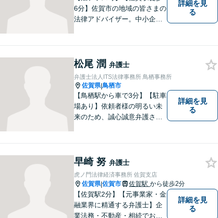
詳細を見
6分】佐賀市の地域の皆さまの
る
法律アドバイザー。中小企業
法務 ・不動産・交通事故な
ど、お気軽にご相談くださ
い。人生が良い方向に向くよ
う、最善を尽くさせていただ
松尾 潤
弁護士
きます。【土日夜間対応】
弁護士法人ITS法律事務所 鳥栖事務所
佐賀県
鳥栖市
|
【鳥栖駅から車で3分】【駐車
詳細を見
場あり】依頼者様の明るい未
る
来のため、誠心誠意弁護させ
ていただきます。弁護士とし
て、毅然とした対応を行いま
す。インターネット／刑事／
相続など、幅広い困りごとに
早崎 努
弁護士
対応可能！【完全個室で対
虎ノ門法律経済事務所 佐賀支店
応】
佐賀県
佐賀市
佐賀駅
から徒歩2分
|
【佐賀駅2分】【元事業家・金
詳細を見
融業界に精通する弁護士】企
る
業法務・不動産・相続でお困