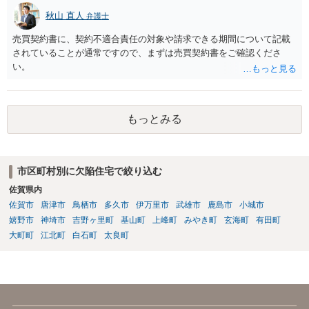
秋山 直人
弁護士
売買契約書に、契約不適合責任の対象や請求できる期間について記載
されていることが通常ですので、まずは売買契約書をご確認くださ
い。
もっとみる
市区町村別に欠陥住宅で絞り込む
佐賀県内
佐賀市
唐津市
鳥栖市
多久市
伊万里市
武雄市
鹿島市
小城市
嬉野市
神埼市
吉野ヶ里町
基山町
上峰町
みやき町
玄海町
有田町
大町町
江北町
白石町
太良町