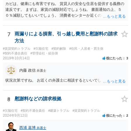
カビは、健康にも有害ですね。 賃貸人の安全な住居を提供する義務の
違反です。 まずは、家賃の減額対応でしょうね。 書面通知の上、５
０％減額してもいいでしょう。 消費者センターか近くの弁護士に相談
してもいいでしょう。
7
雨漏りによる損害、引っ越し費用と慰謝料の請求
方法
#賃貸契約トラブル
#欠陥住宅
#契約解除
#住民・入居者・買主側
#契約不適合責任
#管理会社・組合側
2019年10月14日
役にたった
3
内藤 政信
弁護士
状況次第ですね。 お近くの弁護士に相談するといいでしょう。
8
慰謝料などの請求根拠
#欠陥住宅
#契約不適合責任
#建築トラブル
#賃貸契約トラブル
2024年9月12日
役にたった
2
西浦 嘉博
弁護士