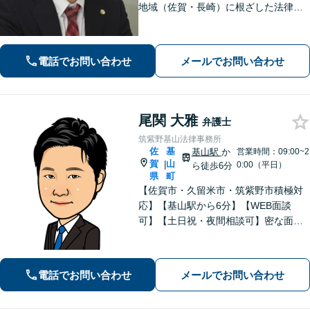
地域（佐賀・長崎）に根ざした法律事
務所です。まずはお気軽にご相談くだ
さい。離婚・借金・相続など、地元の
親しみやすい弁護士として、あなたの
電話でお問い合わせ
メールでお問い合わせ
お悩みをしっかり受け止めます！
尾関 大雅
弁護士
筑紫野基山法律事務所
佐
基
基山駅
か
営業時間：09:00~2
賀
山
|
0:00（平日）
ら徒歩6分
県
町
【佐賀市・久留米市・筑紫野市積極対
応】【基山駅から6分】【WEB面談
可】【土日祝・夜間相談可】密な面談
とこまめな連絡を心がけ、きめ細やか
にサポート！依頼者様の想いを汲み取
り、最善を尽くします。「相談者様に
電話でお問い合わせ
メールでお問い合わせ
寄り添い親身に対応」【個室対応／守
秘義務厳守】