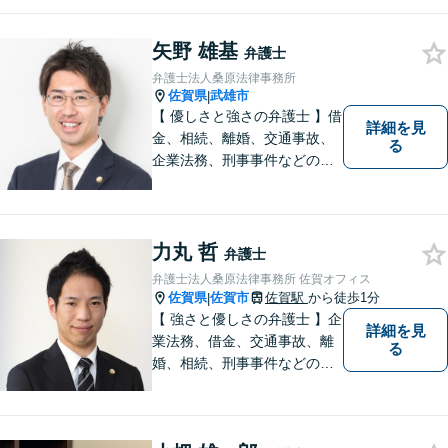
なサービスの提供を心がけて
います。
矢野 雄基
弁護士
弁護士法人桑原法律事務所
佐賀県
武雄市
|
【 優しさと強さの弁護士 】借
詳細を見
金、相続、離婚、交通事故、
る
企業法務、刑事事件などのご
相談を承っております。まず
はお気軽にご相談ください。
チーム体制による迅速で最適
なリーガルサービスを提供い
力丸 哲
弁護士
たします。
弁護士法人桑原法律事務所 佐賀オフィス
佐賀県
佐賀市
佐賀駅
から徒歩1分
|
【 強さと優しさの弁護士 】企
詳細を見
業法務、借金、交通事故、離
る
婚、相続、刑事事件などのご
相談を承っております。まず
はお気軽にご相談ください。
チーム体制による迅速で最適