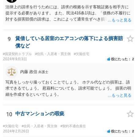
法律上の請求を行うためには、請求の根拠を示す客観証拠を相手方に
提示する必要があります。 また、民法416条1項は、「債務の不履行に
対する損害賠償の請求は、これによって通常生ずべき損害の賠償をさ
せることをその目的とする」と規定していますので、相談者さんの請
求が「通常生ずべき損害」の範囲に該当することを主張・疎明してい
く必要があります。 まず行うべきは、領収書などの損害を直接的に証
9
賃借している居室のエアコンの落下による損害賠
明する資料の準備。 次に該当の損害項目が、法律上の損害賠償請求の
償など
範囲に該当することを疎明する前例（判例等）を調査するという形に
#賃貸契約トラブル
#住民・入居者・買主側
#欠陥住宅
なると思われます。 相談者さんが自身で行うことが困難であれば、最
2024年9月3日
役にたった
2
寄りの法律事務所に相談に行かれることをお勧めします。
内藤 政信
弁護士
写真をしっかり撮っておくことでしょう。 ホテル代などの損害は、請
求できるでしょう。 慰藉料についても、請求可能でしょう。 損害の明
細を作成するといいでしょう。
10
中古マンションの瑕疵
#欠陥住宅
#住民・入居者・買主側
#契約不適合責任
2024年2月26日
役にたった
2