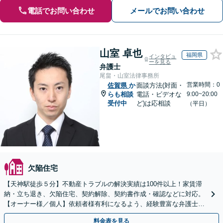
電話でお問い合わせ
メールでお問い合わせ
山室 卓也
福岡県
インタビュ
ーを見る
弁護士
尾畠・山室法律事務所
営業時間：0
佐賀県
か
面談方法(対面・
らも相談
電話・ビデオな
9:00~20:00
受付中
ど)は応相談
（平日）
欠陥住宅
【天神駅徒歩５分】不動産トラブルの解決実績は100件以上！家賃滞
納・立ち退き、欠陥住宅、契約解除、契約書作成・確認などに対応。
【オーナー様／個人】依頼者様有利になるよう、経験豊富な弁護士が
交渉いたします。まずは電話相談からお越しください
料金表を見る