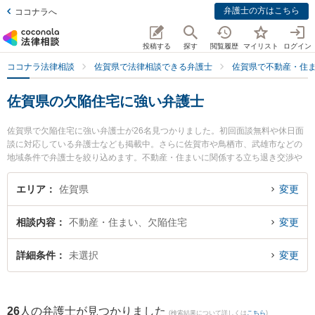
弁護士の方はこちら
ココナラへ
投稿する
探す
閲覧履歴
マイリスト
ログイン
ココナラ法律相談
佐賀県で法律相談できる弁護士
佐賀県で不動産・住
佐賀県の欠陥住宅に強い弁護士
佐賀県で欠陥住宅に強い弁護士が26名見つかりました。初回面談無料や休日面
談に対応している弁護士なども掲載中。さらに佐賀市や鳥栖市、武雄市などの
地域条件で弁護士を絞り込めます。不動産・住まいに関係する立ち退き交渉や
家賃交渉、不動産契約解除等の細かな分野での絞り込み検索もでき便利です。
特に小畑法律事務所の野口 大弁護士や弁護士法人ITS法律事務所 鳥栖事務所の
エリア
佐賀県
変更
松田 直弁護士、西九州総合法律事務所の行武 謙一弁護士のプロフィール情報や
弁護士費用、強みなどが注目されています。『佐賀県で土日や夜間に発生した
相談内容
不動産・住まい、欠陥住宅
変更
欠陥住宅のトラブルを今すぐに弁護士に相談したい』『欠陥住宅のトラブル解
決の実績豊富な近くの弁護士を検索したい』『初回相談無料で欠陥住宅を法律
相談できる佐賀県内の弁護士に相談予約したい』などでお困りの相談者さんに
詳細条件
未選択
変更
おすすめです。
26
人の弁護士が見つかりました
(検索結果について詳しくは
こちら
)