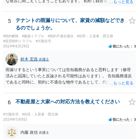
な発言に聞こえてしまうこともあります。 初めて録音を聞いた第三者
から見て、相手が約束したといえるかどうかが重要です。
5
テナントの雨漏りについて、家賃の減額などでき
るのでしょうか。
#契約解除
#建築トラブル
#契約不適合責任
#住民・入居者・買主側
#賃貸契約トラブル
#欠陥住宅
2024年6月29日
役にたった
3
鈴木 宏昌
弁護士
雨漏りするという事実については告知義務があると思料します（修理
済みと認識していたと反論される可能性はあります）。 告知義務違反
であると同時に、契約に不適合な物件であるとして、代金（賃料）減
額・損害賠償・契約解除権が発生する可能性はあります（民法562～56
4条）。 お店の営業内容や雨漏りの程度も関係するため、具体的事情
を把握できる資料等を以て弁護士に相談することをお勧めいたしま
6
不動産屋と大家への対応方法を教えてください
す。
#欠陥住宅
#住民・入居者・買主側
2024年5月8日
役にたった
3
内藤 政信
弁護士