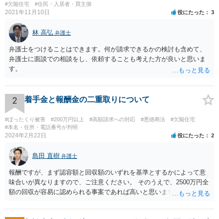
#欠陥住宅
#住民・入居者・買主側
2021年11月10日
役にたった
3
林 高弘
弁護士
弁護士をつけることはできます。何が請求できるかの検討も含めて、
弁護士に面談での相談をし、依頼することも考えた方が良いと思いま
す。
2
着手金と報酬金の二重取りについて
#ぼったくり被害
#200万円以上
#高額請求への対応
#悪徳商法
#欠陥住宅
#本名・住所・電話番号が判明
2024年2月22日
役にたった
2
島田 直樹
弁護士
報酬ですが、まず認容額と回収額のいずれを基準とするかによって意
味合いが異なりますので、ご注意ください。 そのうえで、2500万円全
額の回収が容易に認められる事案であれば高いと思います。 他方、回
収が容易に認められない事案であれば、回収額の20％の報酬は決して
高いとは思えません。