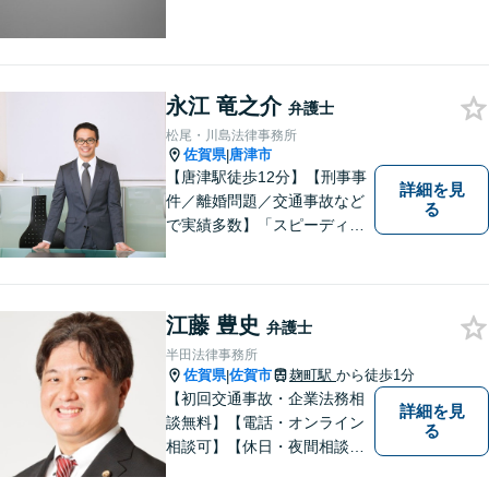
永江 竜之介
弁護士
松尾・川島法律事務所
佐賀県
唐津市
|
【唐津駅徒歩12分】【刑事事
詳細を見
件／離婚問題／交通事故など
る
で実績多数】「スピーディで
的確な判断」がモットーで
す。皆様に寄り添い、目線を
合わせながらどのような解決
が望ましいのかを共に考えま
江藤 豊史
弁護士
す。ぜひお気軽にご相談くだ
半田法律事務所
さい！【プライバシー完備】
佐賀県
佐賀市
麹町駅
から徒歩1分
|
【初回交通事故・企業法務相
詳細を見
談無料】【電話・オンライン
る
相談可】【休日・夜間相談
可】適正・迅速、そして親身