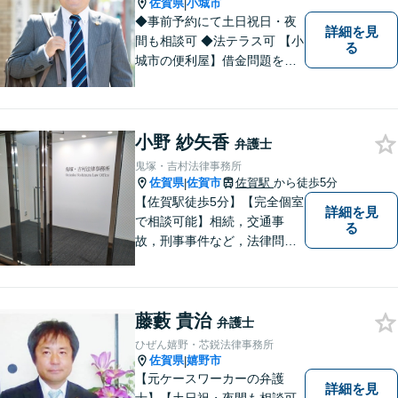
佐賀県
小城市
|
◆事前予約にて土日祝日・夜
詳細を見
間も相談可 ◆法テラス可 【小
る
城市の便利屋】借金問題を中
心に取り組んでおります。
小野 紗矢香
弁護士
鬼塚・吉村法律事務所
佐賀県
佐賀市
佐賀駅
から徒歩5分
|
【佐賀駅徒歩5分】【完全個室
詳細を見
で相談可能】相続，交通事
る
故，刑事事件など，法律問題
でお困りの方は，是非私たち
にご相談下さい。 悩みは私た
ちにお預けいただき，笑顔を
藤藪 貴治
お持ち帰りいただけるよう，
弁護士
全力を尽くします。
ひぜん嬉野・芯鋭法律事務所
佐賀県
嬉野市
|
【元ケースワーカーの弁護
詳細を見