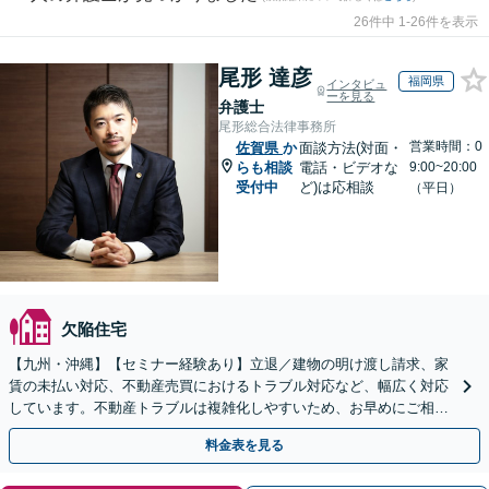
26件中 1-26件を表示
尾形 達彦
福岡県
インタビュ
ーを見る
弁護士
尾形総合法律事務所
営業時間：0
佐賀県
か
面談方法(対面・
らも相談
電話・ビデオな
9:00~20:00
受付中
ど)は応相談
（平日）
欠陥住宅
【九州・沖縄】【セミナー経験あり】立退／建物の明け渡し請求、家
賃の未払い対応、不動産売買におけるトラブル対応など、幅広く対応
しています。不動産トラブルは複雑化しやすいため、お早めにご相談
ください。【休日・夜間面談可】
料金表を見る