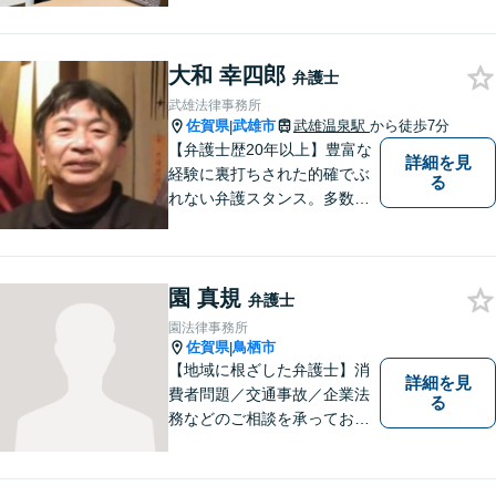
解決できるよう、これまでの
司法書士、行政書士の経験を
活かし、誠心誠意サポートい
大和 幸四郎
たします。また、依頼者様が
弁護士
お悩みを話しやすい環境作り
武雄法律事務所
を心がけております。
佐賀県
武雄市
武雄温泉駅
から徒歩7分
|
【弁護士歴20年以上】豊富な
詳細を見
経験に裏打ちされた的確でぶ
る
れない弁護スタンス。多数の
著書・メディア出演あり。
【借金・債務整理】約2000件
の解決実績。【相続遺言】司
園 真規
法書士などとも連携しワンス
弁護士
トップで解決。難事件には他
園法律事務所
弁護士と協力も。元調停委
佐賀県
鳥栖市
|
員。
【地域に根ざした弁護士】消
詳細を見
費者問題／交通事故／企業法
る
務などのご相談を承っており
ます。土曜・日曜・夜間につ
いては事前にご予約をいただ
ければ可能な限り相談をお受