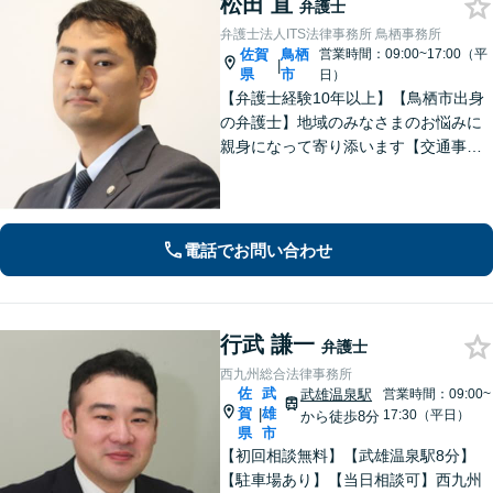
松田 直
弁護士
弁護士法人ITS法律事務所 鳥栖事務所
佐賀
鳥栖
営業時間：09:00~17:00（平
|
県
市
日）
【弁護士経験10年以上】【鳥栖市出身
の弁護士】地域のみなさまのお悩みに
親身になって寄り添います【交通事
故】正当な権利を主張して正当な賠償
金を獲得します【離婚・男女問題】慰
謝料、財産分与、親権など幅広いトラ
ブルに対応【初回のご相談30分無料】
電話でお問い合わせ
行武 謙一
弁護士
西九州総合法律事務所
佐
武
武雄温泉駅
営業時間：09:00~
賀
雄
|
17:30（平日）
から徒歩8分
県
市
【初回相談無料】【武雄温泉駅8分】
【駐車場あり】【当日相談可】西九州