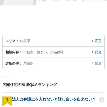
りであれば、ぜひご相談くだ
さい。予防法務、紛争への対
処共に実績多数ございます。
【士業ワンストップサービ
ス】
エリア
佐賀県
変更
相談内容
不動産・住まい、欠陥住宅
変更
詳細条件
未選択
変更
欠陥住宅の法律Q&Aランキング
1
法人は弁護士を入れないと話し合いを出来ない？