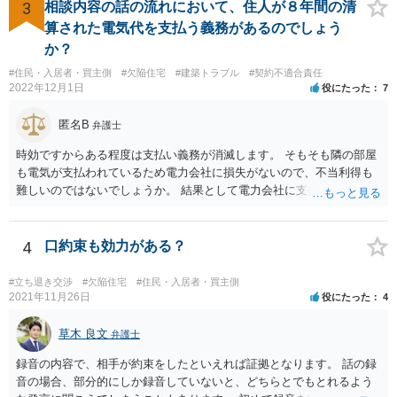
3
相談内容の話の流れにおいて、住人が８年間の清
算された電気代を支払う義務があるのでしょう
か？
#住民・入居者・買主側
#欠陥住宅
#建築トラブル
#契約不適合責任
2022年12月1日
役にたった
7
匿名B
弁護士
時効ですからある程度は支払い義務が消滅します。 そもそも隣の部屋
も電気が支払われているため電力会社に損失がないので、不当利得も
難しいのではないでしょうか。 結果として電力会社に支払拒絶をする
と回答してもいいと思います。
4
口約束も効力がある？
#立ち退き交渉
#欠陥住宅
#住民・入居者・買主側
2021年11月26日
役にたった
4
草木 良文
弁護士
録音の内容で、相手が約束をしたといえれば証拠となります。 話の録
音の場合、部分的にしか録音していないと、どちらとでもとれるよう