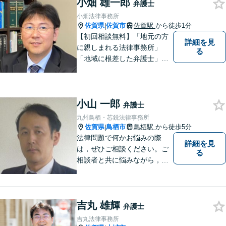
小畑 雄一郎
なリーガルサービスを提供い
弁護士
たします。
小畑法律事務所
佐賀県
佐賀市
佐賀駅
から徒歩1分
|
【初回相談無料】「地元の方
詳細を見
に親しまれる法律事務所」
る
「地域に根差した弁護士」を
目指して活動しております。
企業法務から、離婚や交通事
故、金銭トラブル、刑事事件
小山 一郎
など幅広く対応しております
弁護士
ので、まずはお気軽にご相談
九州鳥栖・芯鋭法律事務所
下さい。【JR佐賀駅1分】
佐賀県
鳥栖市
鳥栖駅
から徒歩5分
|
【子連れ相談可】
法律問題で何かお悩みの際
詳細を見
は，ぜひご相談ください。ご
る
相談者と共に悩みながら，い
い解決を目指したいと思って
おります
吉丸 雄輝
弁護士
吉丸法律事務所