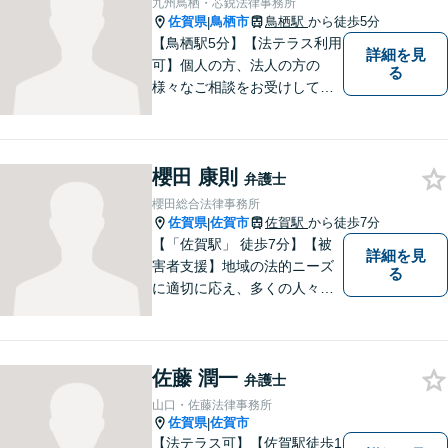
九州鳥栖・芯鋭法律事務所
佐賀県
鳥栖市
鳥栖駅
から徒歩5分
|
【鳥栖駅5分】【法テラス利用
詳細を見
可】個人の方、法人の方の
る
様々なご相談をお受けしてお
ります。依頼者様のお話をし
っかりお聞きし、お気持ちや
ご事情に沿った解決策をご提
櫻田 康則
案いたします。【債務整理・
弁護士
残業代請求については初回面
櫻田総合法律事務所
談無料】【土日祝・夜間相談
佐賀県
佐賀市
佐賀駅
から徒歩7分
|
可】
【「佐賀駅」 徒歩7分】【被
詳細を見
害者支援】地域の法的ニーズ
る
に適切に応え、多くの人々の
助けとなるために、日々、弁
護活動に努めております。 依
頼者さまの心が少しでも和ら
佐藤 潤一
ぐように、丁寧にお悩みをお
弁護士
伺いいたします。
山口・佐藤法律事務所
佐賀県
佐賀市
|
【法テラス可】【佐賀駅徒歩1