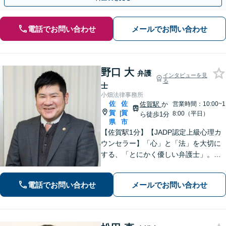
電話でお問い合わせ
メールでお問い合わせ
野口 大
弁護
インタビューを見
る
士
小畑法律事務所
佐
佐
佐賀駅
か
営業時間：10:00~1
賀
賀
|
8:00（平日）
ら徒歩1分
県
市
【佐賀駅1分】【JADP認定上級心理カ
ウンセラー】「心」と「法」を大切に
する、「とにかく優しい弁護士」。お
客さまの幸せな生活のため、あらゆる
観点から解決策を精査してまいりま
電話でお問い合わせ
メールでお問い合わせ
す。刑事事件／離婚問題など多数の実
績あり【完全個室】