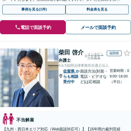
しっかりと労働者の権利を主張していきましょう。
事例を見る(1件)
料金表を見る
電話で面談予約
メールで面談予約
柴田 啓介
福岡県
インタビュ
ーを見る
弁護士
A＆S福岡法律事務所弁護士法人
営業時間：0
佐賀県
か
面談方法(対面・
らも相談
電話・ビデオな
9:00~18:00
受付中
ど)は応相談
（平日）
不当解雇
【九州・西日本エリア対応（Web面談対応可）】【16年間の裁判官経