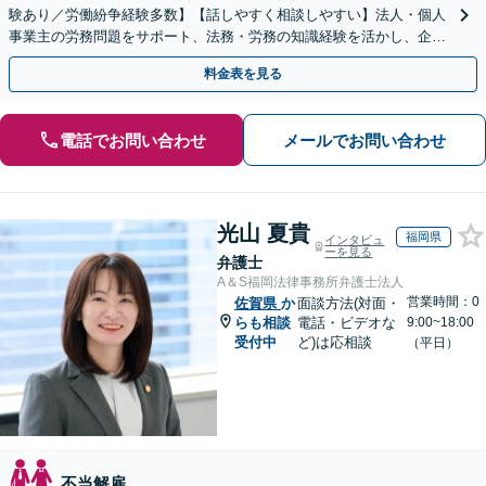
験あり／労働紛争経験多数】【話しやすく相談しやすい】法人・個人
事業主の労務問題をサポート、法務・労務の知識経験を活かし、企業
側から御社の労働問題解決に尽力します。
料金表を見る
電話でお問い合わせ
メールでお問い合わせ
光山 夏貴
福岡県
インタビュ
ーを見る
弁護士
A＆S福岡法律事務所弁護士法人
営業時間：0
佐賀県
か
面談方法(対面・
らも相談
電話・ビデオな
9:00~18:00
受付中
ど)は応相談
（平日）
不当解雇