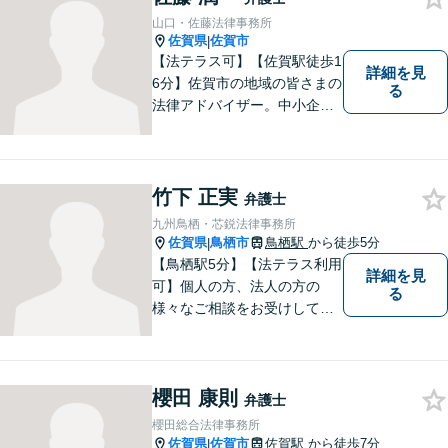
対応可能！【完全個室で対
山口・佐藤法律事務所
応】
佐賀県
佐賀市
|
【法テラス可】【佐賀駅徒歩1
詳細を見
6分】佐賀市の地域の皆さまの
る
法律アドバイザー。中小企業
法務 ・不動産・交通事故な
ど、お気軽にご相談くださ
い。人生が良い方向に向くよ
う、最善を尽くさせていただ
竹下 正実
弁護士
きます。【土日夜間対応】
九州鳥栖・芯鋭法律事務所
佐賀県
鳥栖市
鳥栖駅
から徒歩5分
|
【鳥栖駅5分】【法テラス利用
詳細を見
可】個人の方、法人の方の
る
様々なご相談をお受けしてお
ります。依頼者様のお話をし
っかりお聞きし、お気持ちや
ご事情に沿った解決策をご提
櫻田 康則
案いたします。【債務整理・
弁護士
残業代請求については初回面
櫻田総合法律事務所
談無料】【土日祝・夜間相談
佐賀県
佐賀市
佐賀駅
から徒歩7分
|