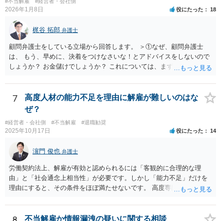
#不当解雇
#経営者・会社側
2026年1月8日
役にたった
18
梶谷 拓郎
弁護士
顧問弁護士をしている立場から回答します。 ＞①なぜ、顧問弁護士
は、 もう、早めに、決着をつけなさいな！とアドバイスをしないので
しょうか？ お金儲けでしょうか？ これについては、まず基本的に顧問
弁護士は、依頼者（顧問会社）の意思（経営陣の意思）に従って、事
件を受任して遂行します。 そしてあなたの言う「早めに、決着をつけ
なさいな！」が意味するところは、「敗訴的和解」ということです
7
高度人材の能力不足を理由に解雇が難しいのはな
が、それには弁護士報酬はつきませんので、弁護士は確かに儲かりま
ぜ？
せん。 しかし、逆に負け筋の事件をズルズルすることは、着手金を増
#経営者・会社側
#不当解雇
#退職勧奨
額してもらえるわけでもない他方で、弁護士報酬も期待できないた
2025年10月17日
役にたった
14
め、むしろ他の事件処理ができないという意味で弁護士にも損害が増
すことはあっても、基本的に儲かることにはなりません。 控訴審で着
濵門 俊也
弁護士
手金をもらうということはありますが、1回限りの関係ではなく顧問の
関係なので、あまり好ましい処理ではありません。 事件終了後、顧問
労働契約法上、解雇が有効と認められるには「客観的に合理的な理
が切れる可能性があるからです。 つまり、弁護士は、儲かるためでは
由」と「社会通念上相当性」が必要です。しかし「能力不足」だけを
なく、顧問会社のためにその意思（それこそ会社の現在及び今後の戦
理由にすると、その条件をほぼ満たせないです。 高度専門職であって
略）を踏まえたうえで事件を遂行していると推測されます。 ＞②原告
も、 ・具体的な業績評価や数値目標との乖離を示す証拠 ・教育・指導
は年俸が1200万円と高かったこともあり、復職を希望しております。
や配置転換などの改善措置を尽くした記録 を揃えないと、裁判所は
復職の気持ちを萎えさす意味で、ずるずると、裁判を引き延ばしてい
「合理的な解雇理由」とは認めないためです。 そのため、「能力不
8
不当解雇か情報漏洩の疑いに関する相談