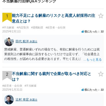
不当解雇の法律Q&Aランキング
のため、法的手続や弁護士による交渉にしなければ、解決しないこともあり
ます。 お困りごとがありましたら、まずは弁護士にご相談いただきたいと思
います。
1
能力不足による解雇のリスクと高度人材採用の注
意点とは？
#不当解雇
#内定取消
#退職勧奨
#経営者・会社側
2025年2月1日
役にたった
22
田代 航洋
弁護士
懲戒解雇、普通解雇いずれの場合でも、有効に解雇を行うためには就
業規則上の解雇事由に該当するというだけでは足りず、「社会通念上
の相当性」が認められる必要があります。平たく言えば、解雇の原因
となった行為が解雇に値するほどの行為かということが厳格に判断さ
れます。 日本の労働法上、解雇は非常にハードルが高いです。 解雇が
有効か無効かという点は能力不足の程度にもよりますが、顧問弁護士
2
不当解雇に関する裁判で企業が取るべき対応と
の先生は具体的な事情を検討した上で能力不足の程度が解雇を有効と
は？
するほどではないと判断されたのだと思います。 例えば、無断欠勤を
#経営者・会社側
#不当解雇
連続する、会社のお金を横領する等の場合には一発で解雇した場合で
2025年1月31日
役にたった
22
も有効と判断されるケースも多いですが、たしかに能力不足のみの場
合はかなり解雇のハードルが高いと言わざるを得ません。 なお、懲戒
辻村 幸宏
弁護士
解雇の場合には、戒告、譴責、減給、出勤停止等解雇よりも軽い処分