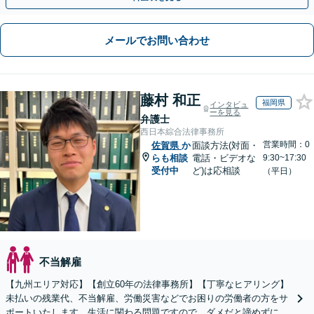
メールでお問い合わせ
藤村 和正
福岡県
インタビュ
ーを見る
弁護士
西日本綜合法律事務所
営業時間：0
佐賀県
か
面談方法(対面・
らも相談
電話・ビデオな
9:30~17:30
受付中
ど)は応相談
（平日）
不当解雇
【九州エリア対応】【創立60年の法律事務所】【丁寧なヒアリング】
未払いの残業代、不当解雇、労働災害などでお困りの労働者の方をサ
ポートいたします。生活に関わる問題ですので、ダメだと諦めずに、