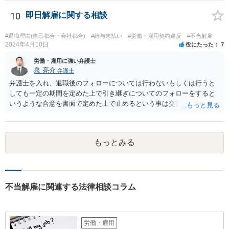
ような命令を下し、それにどの様な逆らい方をしたのかによっては、
権利の濫用として解雇が無効とされる恐れはあると思います。 【ご質
10
即日解雇に関する相談
問２に対して】 得ている給与が高かったかどうかは、普通解雇の上で
は判断が難しいと思います。 経営上整理解雇の必要がある際の場合と
#退職理由(自己都合・会社都合)
#給与未払い
#労働・雇用契約違反
#不当解雇
は事案が異なると思われます。 【ご質問３に対して】 「協調性のな
2024年4月10日
役にたった
7
さ」＝能力不足ということにもならない様に思います。 指導や面談も
労働・雇用に強い弁護士
なく解雇ちうことをされたのでしたら、反省するチャンスも与えなか
泉 亮介
弁護士
ったと評価されることになろうかと思われます。 以上、ご質問が簡略
弁護士を入れ、退職後のフォローについては行わないもしくは行うと
ですので、一般論的な私見としてお答えします。 ご参考になさって下
しても一定の期間を定めた上で引き継ぎについてのフォローをすると
さい。
いうような合意を書面で定めた上で止めるという事は交渉次第で可能
でしょう。 また、弁護士を立てた場合は相手からの連絡の窓口を全て
弁護士とすることができるため、会社からの連絡を止めることもでき
るかと思われます。 精神的に会社側と対応するのが苦痛であるという
もっとみる
場合には、弁護士を立てた上で退職についての条件面の交渉を行われ
ても良いでしょう。
不当解雇に関連する法律相談コラム
労働・雇用