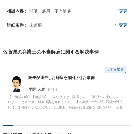
相談内容
労働・雇用、不当解雇
変更
詳細条件
未選択
変更
佐賀県の弁護士の不当解雇に関する解決事例
# 不当解雇
院長が通告した解雇を撤回させた事例
尾関 大雅
弁護士
【ご相談内容】【相談前】 ご依頼者様は、院長から、「明日から来なくてい
いよ。」と言われ、解雇通告をされました。 【当弁護士の対応】 医院の対応
には、解雇すべき理由がない（法律上、客観的に合理的な理由が無く、社会
通念上相当ではない）ことを述べ、 交渉しました。 丁寧に交渉したところ、
相手方が折れ、相手方が謝罪をしました。 それだけでなく、ご依頼者様も退
職を希望されていたため、給料の数カ月分を支払い、会社都合により合意退
職をするという、有利な条件で 合意をしました。 【先生のコメント】 解雇の
問題では、労働者と使用者（会社）との主張が対立することが多いです。 そ