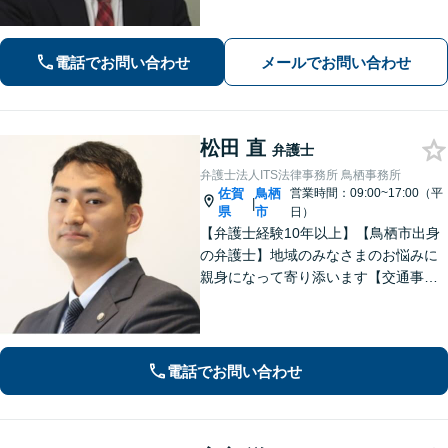
務所です。まずはお気軽にご相談くだ
さい。離婚・借金・相続など、地元の
親しみやすい弁護士として、あなたの
電話でお問い合わせ
メールでお問い合わせ
お悩みをしっかり受け止めます！
松田 直
弁護士
弁護士法人ITS法律事務所 鳥栖事務所
佐賀
鳥栖
営業時間：09:00~17:00（平
|
県
市
日）
【弁護士経験10年以上】【鳥栖市出身
の弁護士】地域のみなさまのお悩みに
親身になって寄り添います【交通事
故】正当な権利を主張して正当な賠償
金を獲得します【離婚・男女問題】慰
謝料、財産分与、親権など幅広いトラ
ブルに対応【初回のご相談30分無料】
電話でお問い合わせ