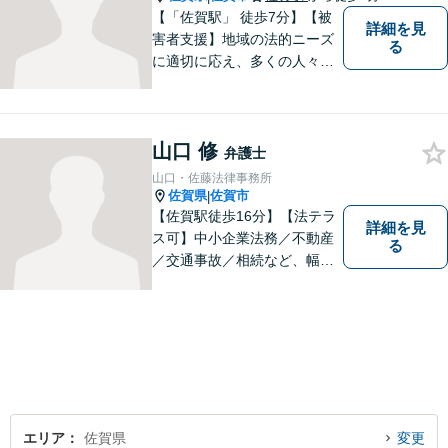
可】
【「佐賀駅」 徒歩7分】【被
詳細を見
害者支援】地域の法的ニーズ
る
に適切に応え、多くの人々の
助けとなるために、日々、弁
護活動に努めております。 依
頼者さまの心が少しでも和ら
山口 修
ぐように、丁寧にお悩みをお
弁護士
伺いいたします。
山口・佐藤法律事務所
佐賀県
佐賀市
|
【佐賀駅徒歩16分】【法テラ
詳細を見
ス可】中小企業法務／不動産
る
／交通事故／相続など、幅広
いお困りごとに対応！依頼者
様のお気持ちやご事情に寄り
添い、適切な解決へと導きま
す。まずはお気軽にご相談く
ださい。【初回面談無料】
エリア
佐賀県
変更