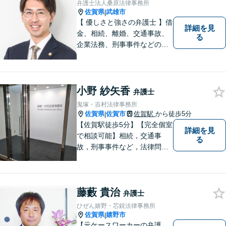
弁護士法人桑原法律事務所
佐賀県
武雄市
|
【 優しさと強さの弁護士 】借
詳細を見
金、相続、離婚、交通事故、
る
企業法務、刑事事件などのご
相談を承っております。まず
はお気軽にご相談ください。
チーム体制による迅速で最適
なリーガルサービスを提供い
小野 紗矢香
弁護士
たします。
鬼塚・吉村法律事務所
佐賀県
佐賀市
佐賀駅
から徒歩5分
|
【佐賀駅徒歩5分】【完全個室
詳細を見
で相談可能】相続，交通事
る
故，刑事事件など，法律問題
でお困りの方は，是非私たち
にご相談下さい。 悩みは私た
ちにお預けいただき，笑顔を
藤藪 貴治
お持ち帰りいただけるよう，
弁護士
全力を尽くします。
ひぜん嬉野・芯鋭法律事務所
佐賀県
嬉野市
|
【元ケースワーカーの弁護