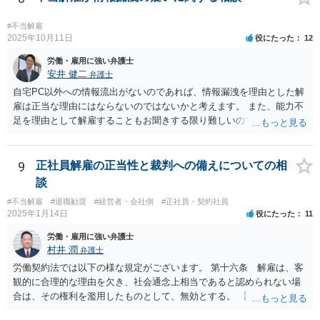
る作戦もあるのでしょうか？ 原告は、その年俸に執着があるというこ
足」で解雇を争われると、会社側が立証責任を果たせず、まず裁判に
とで復職の意思があるということであればなおさら、時間がかかった
勝てない（＝解雇無効と判断されやすい）のです。 ご質問者様のイメ
#不当解雇
からと言って復職の気持ちが萎えるということはあまりありません。
ージとは逆で、「高年俸・高度専門職だからこそ」、客観性・合理性
2025年10月11日
役にたった
12
現在、原告的に勝ち筋の見通しが十分あるということであれば、バッ
をより厳しく求められ、能力不足理由で解雇が認められるハードルは
労働・雇用に強い弁護士
クペイに対する期待から、萎える理由はまず見当たりません。 つまり
むしろ高くなります。 中途の高度人材を能力不足で解雇するときは、
安井 健二
弁護士
会社も原告の取下を狙っているという作戦の問題ではなく、上記、顧
① 導入期の評価基準と実績の比較 ② 複数回にわたる注意・指導・教
問会社の意思の問題だと思われます。 ＞反論の書面も、矛盾だらけの
自宅PC以外への情報流出がないのであれば、情報漏洩を理由とした解
育の実施 ③ 配置転換などほかの改善策の検討 などをしっかり記録し
反論となっており、論理破綻もしており、もうダメです。担当役員の
雇は正当な理由にはならないのではないかと考えます。 また、能力不
ておかないと、解雇は無効とされる可能性が極めて高いです。
言葉をそのまま、文章にしたのか、一貫したストーリー性もありませ
足を理由として解雇することもお聞きする限り難しいのではないかと
ん。 とありますが、代理人弁護士としては、事実経験者が述べたこと
考えます。 解雇無効の確認訴訟を提起することをご検討することをお
をそのまま事実主張するしかありません。事実として矛盾がないよう
勧めします。
にストーリー性を与えるとそれは事実の捏造を伴うからです。
9
正社員解雇の正当性と裁判への備えについての相
談
#不当解雇
#退職勧奨
#経営者・会社側
#正社員・契約社員
2025年1月14日
役にたった
11
労働・雇用に強い弁護士
村井 潤
弁護士
労働契約法では以下の様な規定がございます。 第十六条 解雇は、客
観的に合理的な理由を欠き、社会通念上相当であると認められない場
合は、その権利を濫用したものとして、無効とする。 【ご質問１に対
して】 「役員に逆らった」ということの内容次第ですが、 役員がどの