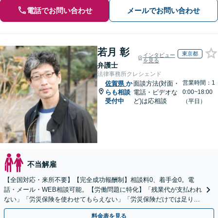
電話でお問い合わせ
メールでお問い合わせ
若月 彰
東京都
インタビュー
を見る
弁護士
法律事務所クレシェンド
営業時間：1
佐賀県
か
面談方法(対面・
らも相談
電話・ビデオな
0:00~18:00
受付中
ど)は応相談
（平日）
不当解雇
【全国対応・来所不要】【完全成功報酬制】相談料0、着手金0。電
話・メール・WEB相談可能。【労働問題に特化】「残業代が支払われ
ない」「労災保険を使わせてもらえない」「労災保険だけでは足りな
い。損害賠償請求したい」など労働問題はお任せを。
料金表を見る