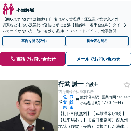
不当解雇
【回収できなければ報酬0円】名ばかり管理職／運送業／飲食業／外
資系など未払い残業代は妥協せずに交渉【相談料・着手金無料】タイ
ムカードがない方、他の有効な証拠についてアドバイス。他事務所で
断られた方もご相談ください。あなたの権利を守ります！
事例を見る(2件)
料金表を見る
電話でお問い合わせ
メールでお問い合わせ
行武 謙一
弁護士
西九州総合法律事務所
佐
武
武雄温泉駅
営業時間：09:00~
賀
雄
|
17:30（平日）
から徒歩8分
県
市
【初回相談無料】【武雄温泉駅8分】
【駐車場あり】【当日相談可】西九州
地域（佐賀・長崎）に根ざした法律事