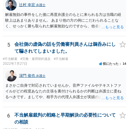
辻村 幸宏
弁護士
解雇無効の事件をした後に再度弁護士のもとに来られる方は当職の経
験上はあまりありません。 あまり他の方の例にこだわられることな
く、せっかく勝ち取られた解雇無効なのですから、他者の目を気にせ
ず、胸を張って勤務されるのがよいと思います。 会社からすれば、後
味が悪いことには変わりませんが、通常の会社であれば、法的に見て
解雇が認められなかった以上、以後の対応については注意されること
5
会社側の虚偽の話を労働審判員さんは鵜呑みにし
の方が多く、嫌がらせのようなことをしてさらに紛争化することは避
て騙されてしまいました。
けると思います。正攻法で解雇が認められないことに業をにやして、
#不当解雇
#労働・雇用契約違反
#不当解雇
心理的な追い込みにより精神疾患による失職を狙うような会社もなき
2022年7月27日
役にたった
14
にしもあらずですが、そのような会社であれば、いたずらに在籍して
こころをすり減らすより、経歴として有利に使って転職することも選
濵門 俊也
弁護士
択肢に入れる方が建設的だと考えます。
まさかご自身で対応されていませんか。音声ファイルやテキストファ
イルがどの程度あなたの主張を裏付けられるかの判断は弁護士に委ね
るべきです。ましてや、相手方の代理人弁護士が実績のある方たちな
どと評価されているのであれば、悠長なことを言っていてはいけませ
ん。一刻も早く弁護士にご相談ください。
6
不当解雇裁判の戦略と早期解決の必要性について
の相談