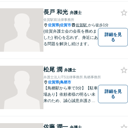
ければ可能な限り相談をお受
けしております。まずはお気
長戸 和光
弁護士
軽にお問い合わせください。
佐賀駅前法律事務所
佐賀県
佐賀市
佐賀駅
から徒歩1分
|
{佐賀弁護士会の会長を務めま
詳細を見
した} 初心を忘れず、身近にあ
る
る問題を解決し続けます。
松尾 潤
弁護士
弁護士法人ITS法律事務所 鳥栖事務所
佐賀県
鳥栖市
|
【鳥栖駅から車で3分】【駐車
詳細を見
場あり】依頼者様の明るい未
る
来のため、誠心誠意弁護させ
ていただきます。弁護士とし
て、毅然とした対応を行いま
す。インターネット／刑事／
相続など、幅広い困りごとに
佐藤 潤一
弁護士