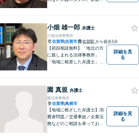
著書・メディア出演あり。
【借金・債務整理】約2000件
の解決実績。【相続遺言】司
小畑 雄一郎
法書士などとも連携しワンス
弁護士
トップで解決。難事件には他
小畑法律事務所
弁護士と協力も。元調停委
佐賀県
佐賀市
佐賀駅
から徒歩1分
|
員。
【初回相談無料】「地元の方
詳細を見
に親しまれる法律事務所」
る
「地域に根差した弁護士」を
目指して活動しております。
企業法務から、離婚や交通事
故、金銭トラブル、刑事事件
園 真規
など幅広く対応しております
弁護士
ので、まずはお気軽にご相談
園法律事務所
下さい。【JR佐賀駅1分】
佐賀県
鳥栖市
|
【子連れ相談可】
【地域に根ざした弁護士】消
詳細を見
費者問題／交通事故／企業法
る
務などのご相談を承っており
ます。土曜・日曜・夜間につ
いては事前にご予約をいただ