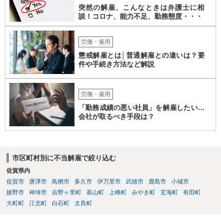
突然の解雇、こんなときは弁護士に相
談！コロナ、能力不足、勤務態度・・・
労働・雇用
懲戒解雇とは│普通解雇との違いは？要
件や手続き方法など解説
労働・雇用
「勤務成績の悪い社員」を解雇したい…
会社が取るべき手段は？
市区町村別に不当解雇で絞り込む
佐賀県内
佐賀市
唐津市
鳥栖市
多久市
伊万里市
武雄市
鹿島市
小城市
嬉野市
神埼市
吉野ヶ里町
基山町
上峰町
みやき町
玄海町
有田町
大町町
江北町
白石町
太良町