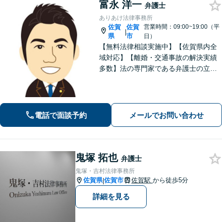
富永 洋一
弁護士
ありあけ法律事務所
佐賀
佐賀
営業時間：09:00~19:00（平
|
県
市
日）
【無料法律相談実施中】【佐賀県内全
域対応】【離婚・交通事故の解決実績
多数】法の専門家である弁護士の立場
から、依頼者様にとって最も利益とな
ることを第一に考えます。
電話で面談予約
メールでお問い合わせ
鬼塚 拓也
弁護士
鬼塚・吉村法律事務所
佐賀県
佐賀市
佐賀駅
から徒歩5分
|
詳細を見る