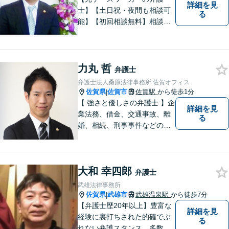
詳細を見
士】【土日祝・夜間も相談可
る
能】【初回相談無料】相談者
さまの声にしっかり耳を傾
け、解決まで丁寧にサポート
します。相続／離婚・男女問
題／交通事故／債務整理／労
力丸 哲
弁護士
働問題など幅広く対応可能で
弁護士法人桑原法律事務所 佐賀オフィス
す。
佐賀県
佐賀市
佐賀駅
から徒歩1分
|
【 強さと優しさの弁護士 】企
詳細を見
業法務、借金、交通事故、離
る
婚、相続、刑事事件などのご
相談を承っております。まず
はお気軽にご相談ください。
チーム体制による迅速で最適
大和 幸四郎
なリーガルサービスを提供い
弁護士
たします。
武雄法律事務所
佐賀県
武雄市
武雄温泉駅
から徒歩7分
|
【弁護士歴20年以上】豊富な
詳細を見
経験に裏打ちされた的確でぶ
る
れない弁護スタンス。多数の