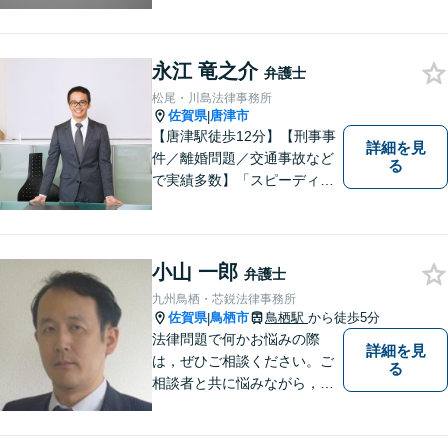
永江 竜之介
弁護士
松尾・川島法律事務所
佐賀県
唐津市
|
【唐津駅徒歩12分】【刑事事
詳細を見
件／離婚問題／交通事故など
る
で実績多数】「スピーディで
的確な判断」がモットーで
す。皆様に寄り添い、目線を
合わせながらどのような解決
が望ましいのかを共に考えま
小山 一郎
弁護士
す。ぜひお気軽にご相談くだ
九州鳥栖・芯鋭法律事務所
さい！【プライバシー完備】
佐賀県
鳥栖市
鳥栖駅
から徒歩5分
|
法律問題で何かお悩みの際
詳細を見
は，ぜひご相談ください。ご
る
相談者と共に悩みながら，い
い解決を目指したいと思って
おります