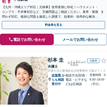
【九州・沖縄エリア対応｜元検事】使用者側に特化！ハラスメント・
コンプラ・不祥事対応など、労働問題はご相談ください。業界・業種
問わず対応。複雑な問題も徹底した調査で、効果的・効率的な解決を
目指します。セカンドオピニオン可【休日・夜間相談可】
料金表を見る
電話でお問い合わせ
メールでお問い合わせ
杉本 圭
大阪府
インタビュー
を見る
弁護士
弁護士法人勝浦総合法律事務所 大阪オフィス
営業時間：0
佐賀県
か
面談方法(対面・
らも相談
電話・ビデオな
9:30~18:00
受付中
ど)は応相談
（平日）