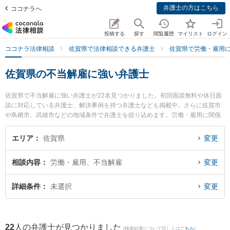
弁護士の方はこちら
ココナラへ
投稿する
探す
閲覧履歴
マイリスト
ログイン
ココナラ法律相談
佐賀県で法律相談できる弁護士
佐賀県で労働・雇用
佐賀県の不当解雇に強い弁護士
佐賀県で不当解雇に強い弁護士が22名見つかりました。初回面談無料や休日面
談に対応している弁護士、解決事例を持つ弁護士なども掲載中。さらに佐賀市
や鳥栖市、武雄市などの地域条件で弁護士を絞り込めます。労働・雇用に関係
する不当解雇や退職勧奨、内定取消等の細かな分野での絞り込み検索もでき便
利です。特に筑紫野基山法律事務所の尾関 大雅弁護士や西九州総合法律事務所
エリア
佐賀県
変更
の行武 謙一弁護士、弁護士法人ITS法律事務所 鳥栖事務所の松田 直弁護士のプ
ロフィール情報や弁護士費用、強みなどが注目されています。『佐賀県で土日
相談内容
労働・雇用、不当解雇
変更
や夜間に発生した不当解雇のトラブルを今すぐに弁護士に相談したい』『不当
解雇のトラブル解決の実績豊富な近くの弁護士を検索したい』『初回相談無料
で不当解雇を法律相談できる佐賀県内の弁護士に相談予約したい』などでお困
詳細条件
未選択
変更
りの相談者さんにおすすめです。
22
人の弁護士が見つかりました
(検索結果について詳しくは
こちら
)