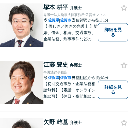
塚本 耕平
弁護士
弁護士法人桑原法律事務所 佐賀オフィス
佐賀県
佐賀市
佐賀駅
から徒歩1分
|
【 優しさと強さの弁護士 】離
詳細を見
婚、借金、相続、交通事故、
る
企業法務、刑事事件などのご
相談を承っております。まず
はお気軽にご相談ください。
チーム体制による迅速で最適
江藤 豊史
なリーガルサービスを提供い
弁護士
たします。
半田法律事務所
佐賀県
佐賀市
麹町駅
から徒歩1分
|
【初回交通事故・企業法務相
詳細を見
談無料】【電話・オンライン
る
相談可】【休日・夜間相談
可】適正・迅速、そして親身
なサービスの提供を心がけて
います。
矢野 雄基
弁護士