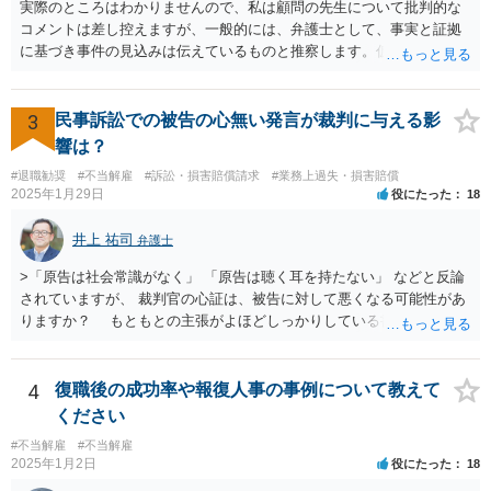
を行い、改善を促したもののそれでも改善されない場合には解雇に踏
実際のところはわかりませんので、私は顧問の先生について批判的な
み切る等段階的に手順をい踏んだ場合は解雇が有効と判断される可能
コメントは差し控えますが、一般的には、弁護士として、事実と証拠
性が高まります。 高度人材の中途社員だから直ちに解雇しやすいとい
に基づき事件の見込みは伝えているものと推察します。仮に弁護士の
うわけではありませんが、高度人材の中途社員の場合は雇用契約上、
アドバイスが不十分であったり、説得が上手でなかったとしても、そ
相応に高い能力を求められているため能力不足か否かの判断が給与の
れを経営者自身が問題と感じていないのであれば、また、こちらにお
低い新卒の社員と比較すると厳格に判断される結果、解雇の有効性の
書きのような経営者のマインドからすれば、弁護士のせいではなく、
3
民事訴訟での被告の心無い発言が裁判に与える影
判断が比較的甘くなるという可能性はあると考えます。 もっとも、高
根本的には弁護士選び含めて経営者の判断であり、責任ではないかと
響は？
度人材の中途社員の場合でもやはり解雇のハードルは相応に高いもの
思います。実際、事件の見込みが芳しくないことやリスクをいくらお
となります。 今回のようなリスクを避ける観点からは、会社側として
#退職勧奨
#不当解雇
#訴訟・損害賠償請求
#業務上過失・損害賠償
伝えしても考えを変えていただけない経営者や依頼者はいますし、代
2025年1月29日
役にたった
18
無期雇用契約ではなく有期雇用契約で募集する、試用期間付を設け
理人として説明説得を尽くしてもあくまで決めるのは依頼者ですか
る、業務委託契約を検討するという方法もあり得るかと存じます。
ら、事件がうまくいかないことの責任は弁護士にあるわけではない、
井上 祐司
（※業務委託契約を検討される場合は、運用面によっては実質的に雇
弁護士
ということも多いと思います。そのような場合、仕事をしていて心地
用契約関係であると判断されるリスクもありますので顧問弁護士の先
の良いものではないので自ら辞任を検討することもありますが、最終
>「原告は社会常識がなく」 「原告は聴く耳を持たない」 などと反論
生にもご相談の上慎重にご判断ください。）
的にはお分かりいただけるだろうと考えて続けることもあります。 ご
されていますが、 裁判官の心証は、被告に対して悪くなる可能性があ
相談者さんが、今の弁護士さんの対応や方針に疑問を持ち、それによ
りますか？ もともとの主張がよほどしっかりしている書面でなけれ
り経営者の考えが歪められ、このままでは会社がたち行かなくなると
ば、一般的に心証は悪くなるだろうと思います。 ただし、最終的な
懸念するのであれば、ご相談者さんが経営者に対してその旨を伝え、
勝ち負けは、法律構成に必要な事実の主張と証拠の的確さに尽きま
考えを改められるよう進言なさってはいかがでしょうか。
す。その意味では「無益的記載事項」です。 法律的に全く意味がな
4
復職後の成功率や報復人事の事例について教えて
い主張で、過度に攻撃的な文章ですから、少なくとも記載する必要は
ください
全くない事項です。 こういったことが記載された場合には、完全ス
#不当解雇
#不当解雇
ルーする方が印象はよいのが普通です。
2025年1月2日
役にたった
18