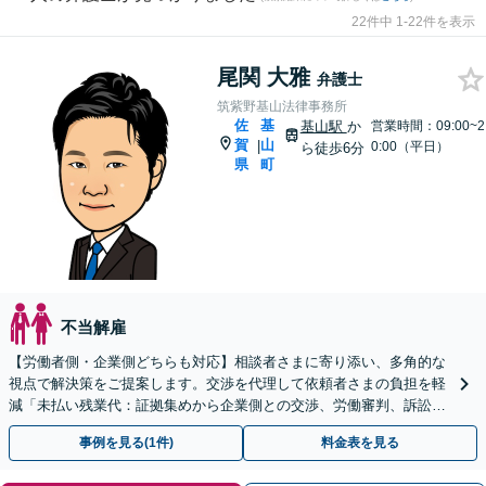
22件中 1-22件を表示
尾関 大雅
弁護士
筑紫野基山法律事務所
佐
基
基山駅
か
営業時間：09:00~2
賀
山
|
0:00（平日）
ら徒歩6分
県
町
不当解雇
【労働者側・企業側どちらも対応】相談者さまに寄り添い、多角的な
視点で解決策をご提案します。交渉を代理して依頼者さまの負担を軽
減「未払い残業代：証拠集めから企業側との交渉、労働審判、訴訟ま
でサポート」【休日・夜間相談可】
事例を見る(1件)
料金表を見る