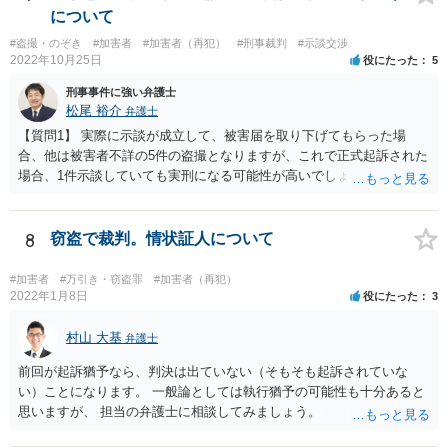
窃盗罪の場合は、最低でも１０万円になるのが通常です（極まれに５
について
万円もあります）。 前科がつくと何処に表示されるのか？マイナンバ
#盗撮・のぞき
#加害者
#加害者（再犯）
#刑事裁判
#示談交渉
ーにも表示される？ → 表示されません すでにお伝えしたとおり、詳
2022年10月25日
役にたった
5
細をお伺いしなければ、適切な見通しを示すことはできません。 これ
以上の回答は致しかねますので、ご了承ください。
刑事事件に強い弁護士
松尾 裕介
弁護士
【質問1】 実際に示談が成立して、被害届を取り下げてもらった場
合、他は被害者不詳の5件の盗撮となりますが、これで正式起訴された
場合、1件示談していても実刑になる可能性が高いでしょうか？ →前
刑から時間が経っていないこと、前刑と今回の行為の関連性からし
て、私は実刑だと思います。 【質問2】 現在の状況で、正式起訴もし
くは実刑を避ける方法、方向性というのは何かございますでしょう
8
窃盗で裁判。情状証人について
か？ →起訴を避けるのは困難な気がします。とにかく、依存症の可能
性があるので、一刻も早く治療やカウンセリングを受け、反省を言葉
#加害者
#万引き・窃盗罪
#加害者（再犯）
だけでなく行動で示すことでしょう。 【質問3】 示談をして被害届を
2022年1月8日
役にたった
3
取り下げてもらった場合と、示談をしなかった場合の想定される刑期
は概ねどれくらいになるでしょうか？ （もちろん確約はないと思いま
村山 大基
弁護士
すので、ご経験則からの推測で構いません） →都条例違反だけだとす
前回が起訴猶予なら、判決は出ていない（そもそも起訴されていな
ると、最大１年半の実刑だと思います（盗撮の上限は１年ですが、複
い）ことになります。 一般論としては執行猶予の可能性も十分あると
数件あるので併合罪過重で１．５倍の１年半）。全件示談ができれば
思いますが、 担当の弁護士に相談してみましょう。
罰金か半年くらいもあるかもしれません。示談しなければ、１０か月
～１年くらいでしょうか。 【質問4】 被害届が出ているのは1件で、そ