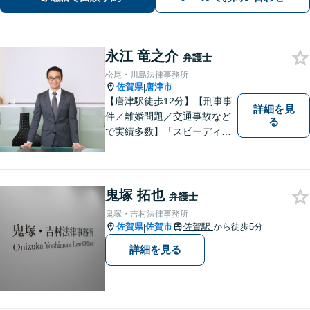
永江 竜之介
弁護士
松尾・川島法律事務所
佐賀県
唐津市
|
【唐津駅徒歩12分】【刑事事
詳細を見
件／離婚問題／交通事故など
る
で実績多数】「スピーディで
的確な判断」がモットーで
す。皆様に寄り添い、目線を
合わせながらどのような解決
が望ましいのかを共に考えま
鬼塚 拓也
弁護士
す。ぜひお気軽にご相談くだ
鬼塚・吉村法律事務所
さい！【プライバシー完備】
佐賀県
佐賀市
佐賀駅
から徒歩5分
|
詳細を見る