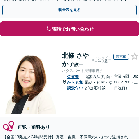
な説明を心がけています【初回相談無料】
料金表を見る
電話でお問い合わせ
北條 さや
東京都
インタビュ
ーを見る
か
弁護士
ネクスパート法律事務所
営業時間：09:
佐賀県
面談方法(対面・
からも相
電話・ビデオな
00~21:00（土
談受付中
ど)は応相談
日祝日）
再犯・前科あり
【全国13拠点／24時間受付】痴漢・盗撮・不同意わいせつで逮捕され