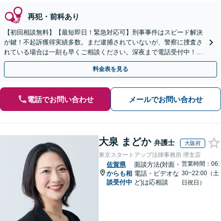
再犯・前科あり
【初回相談無料】【最短即日！緊急対応可】刑事事件はスピード解決
が鍵！不起訴獲得実績多数。まだ逮捕されていないが、警察に捜査さ
れている場合は一刻も早くご相談ください。深夜まで電話受付中！痴
漢／盗撮／のぞき／その他性犯罪など
料金表を見る
電話でお問い合わせ
メールでお問い合わせ
大泉 まどか
弁護士
大阪府
東京スタートアップ法律事務所 堺支店
営業時間：06:
佐賀県
面談方法(対面・
からも相
電話・ビデオな
30~22:00（土
談受付中
ど)は応相談
日祝日）