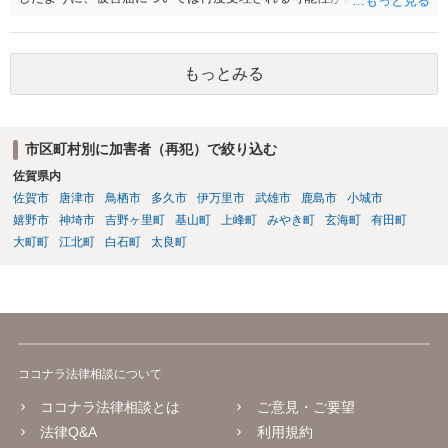
欺を理由とする損害賠償請求も、事情によりますが、認められる可能
性はそれほど高くないように思います。 不倫相手との清算方法（別れ
方）となると、なかなか弁護士が関与しづらい領域となります。もっ
もっとみる
とも、相手方の提示する条件が奏功するようなものではないことか
ら、条件についてはそれほど恐れる必要はないだろうと思います。な
お、「不倫相手」とのことですので、不貞行為を理由とする損害賠償
請求権が誰の誰に対するものが発生する可能性があるかどうかは検討
市区町村別に加害者（再犯）で絞り込む
する必要があるでしょう。
佐賀県内
佐賀市
唐津市
鳥栖市
多久市
伊万里市
武雄市
鹿島市
小城市
嬉野市
神埼市
吉野ヶ里町
基山町
上峰町
みやき町
玄海町
有田町
大町町
江北町
白石町
太良町
ココナラ法律相談について
ココナラ法律相談とは
ご意見・ご要望
法律Q&A
利用規約