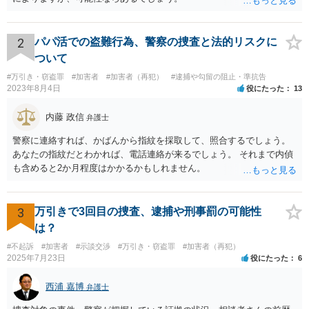
2
パパ活での盗難行為、警察の捜査と法的リスクに
ついて
#万引き・窃盗罪
#加害者
#加害者（再犯）
#逮捕や勾留の阻止・準抗告
2023年8月4日
役にたった
13
内藤 政信
弁護士
警察に連絡すれば、かばんから指紋を採取して、照合するでしょう。
あなたの指紋だとわかれば、電話連絡が来るでしょう。 それまで内偵
も含めると2か月程度はかかるかもしれません。
3
万引きで3回目の捜査、逮捕や刑事罰の可能性
は？
#不起訴
#加害者
#示談交渉
#万引き・窃盗罪
#加害者（再犯）
2025年7月23日
役にたった
6
西浦 嘉博
弁護士