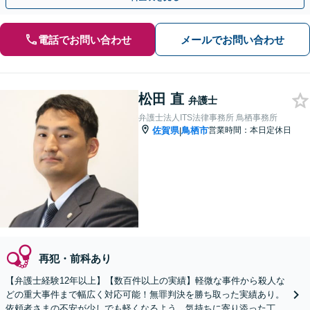
電話でお問い合わせ
メールでお問い合わせ
松田 直
弁護士
弁護士法人ITS法律事務所 鳥栖事務所
佐賀県
鳥栖市
営業時間：本日定休日
|
再犯・前科あり
【弁護士経験12年以上】【数百件以上の実績】軽微な事件から殺人な
どの重大事件まで幅広く対応可能！無罪判決を勝ち取った実績あり。
依頼者さまの不安が少しでも軽くなるよう、気持ちに寄り添った丁寧