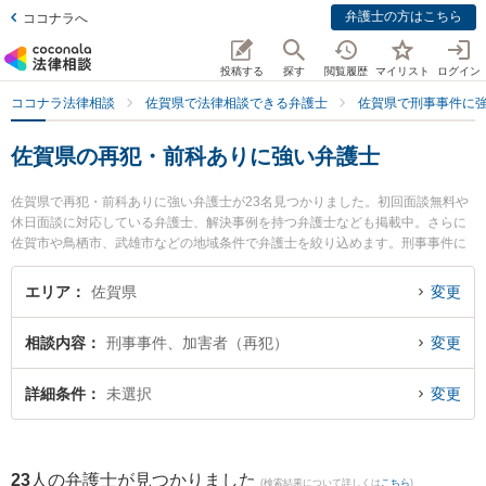
弁護士の方はこちら
ココナラへ
投稿する
探す
閲覧履歴
マイリスト
ログイン
ココナラ法律相談
佐賀県で法律相談できる弁護士
佐賀県で刑事事件に
佐賀県の再犯・前科ありに強い弁護士
佐賀県で再犯・前科ありに強い弁護士が23名見つかりました。初回面談無料や
休日面談に対応している弁護士、解決事例を持つ弁護士なども掲載中。さらに
佐賀市や鳥栖市、武雄市などの地域条件で弁護士を絞り込めます。刑事事件に
関係する加害者側や少年事件、再犯・前科あり等の細かな分野での絞り込み検
索もでき便利です。特に小畑法律事務所の野口 大弁護士や筑紫野基山法律事務
エリア
佐賀県
変更
所の尾関 大雅弁護士、弁護士法人ITS法律事務所 鳥栖事務所の松田 直弁護士の
プロフィール情報や弁護士費用、強みなどが注目されています。『佐賀県で土
相談内容
刑事事件、加害者（再犯）
変更
日や夜間に発生した再犯・前科ありのトラブルを今すぐに弁護士に相談した
い』『再犯・前科ありのトラブル解決の実績豊富な近くの弁護士を検索した
い』『初回相談無料で再犯・前科ありを法律相談できる佐賀県内の弁護士に相
詳細条件
未選択
変更
談予約したい』などでお困りの相談者さんにおすすめです。
23
人の弁護士が見つかりました
(検索結果について詳しくは
こちら
)