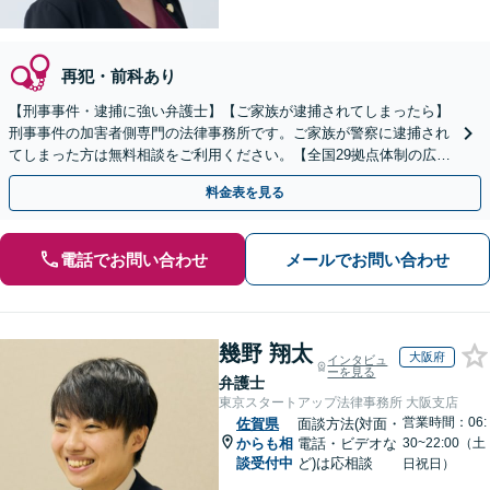
再犯・前科あり
【刑事事件・逮捕に強い弁護士】【ご家族が逮捕されてしまったら】
刑事事件の加害者側専門の法律事務所です。ご家族が警察に逮捕され
てしまった方は無料相談をご利用ください。【全国29拠点体制の広域
対応】【弁護士待機中/当日中の電話相談可(予約制)】
料金表を見る
電話でお問い合わせ
メールでお問い合わせ
幾野 翔太
大阪府
インタビュ
ーを見る
弁護士
東京スタートアップ法律事務所 大阪支店
営業時間：06:
佐賀県
面談方法(対面・
からも相
電話・ビデオな
30~22:00（土
談受付中
ど)は応相談
日祝日）