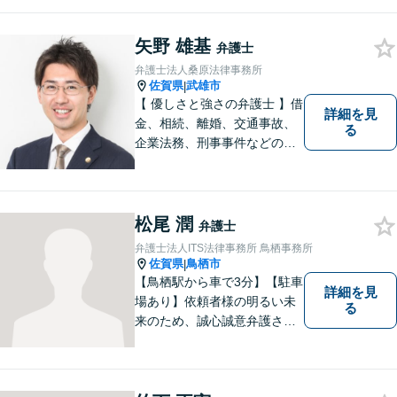
矢野 雄基
弁護士
弁護士法人桑原法律事務所
佐賀県
武雄市
|
【 優しさと強さの弁護士 】借
詳細を見
金、相続、離婚、交通事故、
る
企業法務、刑事事件などのご
相談を承っております。まず
はお気軽にご相談ください。
チーム体制による迅速で最適
なリーガルサービスを提供い
松尾 潤
弁護士
たします。
弁護士法人ITS法律事務所 鳥栖事務所
佐賀県
鳥栖市
|
【鳥栖駅から車で3分】【駐車
詳細を見
場あり】依頼者様の明るい未
る
来のため、誠心誠意弁護させ
ていただきます。弁護士とし
て、毅然とした対応を行いま
す。インターネット／刑事／