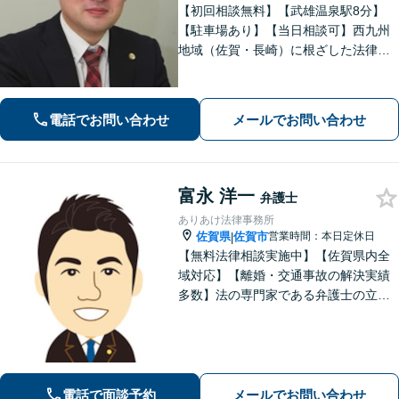
【初回相談無料】【武雄温泉駅8分】
【駐車場あり】【当日相談可】西九州
地域（佐賀・長崎）に根ざした法律事
務所です。まずはお気軽にご相談くだ
さい。離婚・借金・相続など、地元の
親しみやすい弁護士として、あなたの
電話でお問い合わせ
メールでお問い合わせ
お悩みをしっかり受け止めます！
富永 洋一
弁護士
ありあけ法律事務所
佐賀県
佐賀市
営業時間：本日定休日
|
【無料法律相談実施中】【佐賀県内全
域対応】【離婚・交通事故の解決実績
多数】法の専門家である弁護士の立場
から、依頼者様にとって最も利益とな
ることを第一に考えます。
電話で面談予約
メールでお問い合わせ