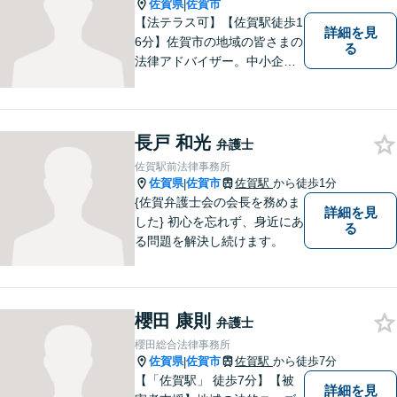
佐賀県
佐賀市
|
【法テラス可】【佐賀駅徒歩1
詳細を見
6分】佐賀市の地域の皆さまの
る
法律アドバイザー。中小企業
法務 ・不動産・交通事故な
ど、お気軽にご相談くださ
い。人生が良い方向に向くよ
う、最善を尽くさせていただ
長戸 和光
弁護士
きます。【土日夜間対応】
佐賀駅前法律事務所
佐賀県
佐賀市
佐賀駅
から徒歩1分
|
{佐賀弁護士会の会長を務めま
詳細を見
した} 初心を忘れず、身近にあ
る
る問題を解決し続けます。
櫻田 康則
弁護士
櫻田総合法律事務所
佐賀県
佐賀市
佐賀駅
から徒歩7分
|
【「佐賀駅」 徒歩7分】【被
詳細を見