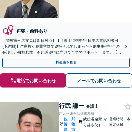
再犯・前科あり
【警察署への接見は即日対応】【弁護士待機中/当日中の電話相談可
(予約制)】ご家族が犯罪容疑で逮捕されてしまったら刑事事件担当の
弁護士が身柄釈放・不起訴獲得に向けて全力でサポートします。【毎
月100名以上の相談実績】【全国対応】
料金表を見る
電話でお問い合わせ
メールでお問い合わせ
行武 謙一
弁護士
西九州総合法律事務所
佐
武
武雄温泉駅
か
営業時間：本
賀
雄
|
日定休日
ら徒歩8分
県
市