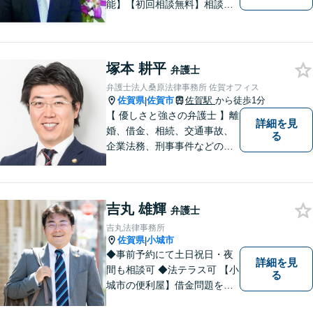
能】【初回相談無料】相談者
さまの声にしっかり耳を傾
け、解決まで丁寧にサポート
します。相続／離婚・男女問
題／交通事故／債務整理／労
塚本 耕平
弁護士
働問題など幅広く対応可能で
弁護士法人桑原法律事務所 佐賀オフィス
す。
佐賀県
佐賀市
佐賀駅
から徒歩1分
|
【 優しさと強さの弁護士 】離
詳細を見
婚、借金、相続、交通事故、
る
企業法務、刑事事件などのご
相談を承っております。まず
はお気軽にご相談ください。
チーム体制による迅速で最適
吉丸 雄輝
なリーガルサービスを提供い
弁護士
たします。
吉丸法律事務所
佐賀県
小城市
|
◆事前予約にて土日祝日・夜
詳細を見
間も相談可 ◆法テラス可 【小
る
城市の便利屋】借金問題を中
心に取り組んでおります。