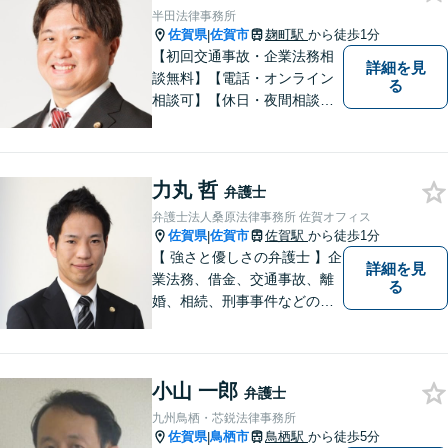
全力を尽くします。
半田法律事務所
佐賀県
佐賀市
麹町駅
から徒歩1分
|
【初回交通事故・企業法務相
詳細を見
談無料】【電話・オンライン
る
相談可】【休日・夜間相談
可】適正・迅速、そして親身
なサービスの提供を心がけて
います。
力丸 哲
弁護士
弁護士法人桑原法律事務所 佐賀オフィス
佐賀県
佐賀市
佐賀駅
から徒歩1分
|
【 強さと優しさの弁護士 】企
詳細を見
業法務、借金、交通事故、離
る
婚、相続、刑事事件などのご
相談を承っております。まず
はお気軽にご相談ください。
チーム体制による迅速で最適
小山 一郎
なリーガルサービスを提供い
弁護士
たします。
九州鳥栖・芯鋭法律事務所
佐賀県
鳥栖市
鳥栖駅
から徒歩5分
|