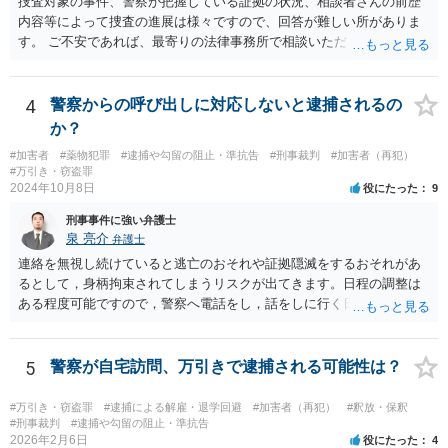
捜査対象の事件、警察が把握している証拠の状況、相談者さんの前歴
内容等によって捜査の進展は様々ですので、回答が難しい所がありま
す。 ご不安であれば、最寄りの法律事務所で相談いただくことも検討
ください。
4
警察からの呼び出しに対応しないと逮捕されるの
か？
#加害者
#薬物犯罪
#逮捕や勾留の阻止・準抗告
#刑事裁判
#加害者（再犯）
#万引き・窃盗罪
2024年10月8日
役にたった
9
刑事事件に強い弁護士
泉 亮介
弁護士
連絡を無視し続けていると逃亡のおそれや証拠隠滅をするおそれがあ
るとして，身柄拘束されてしまうリスクが出てきます。日程の調整は
ある程度可能ですので，警察へ電話をし，話をしに行く日程の調整を
された方が良いでしょう。 もし一人で行くことが不安であれば，弁護
士に同行を依頼することも可能です。
5
警察が自宅訪問、万引きで逮捕される可能性は？
#万引き・窃盗罪
#逮捕による解雇・退学回避
#加害者（再犯）
#釈放・保釈
#刑事裁判
#逮捕や勾留の阻止・準抗告
2026年2月6日
役にたった
4