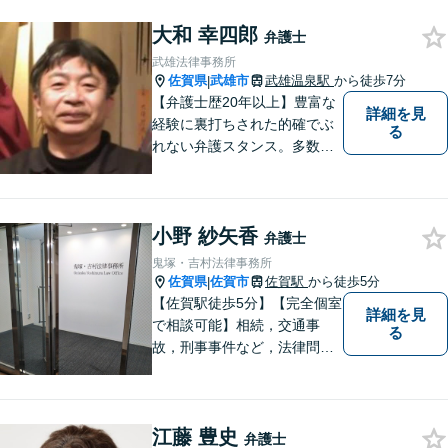
大和 幸四郎
弁護士
武雄法律事務所
佐賀県
武雄市
武雄温泉駅
から徒歩7分
|
【弁護士歴20年以上】豊富な
詳細を見
経験に裏打ちされた的確でぶ
る
れない弁護スタンス。多数の
著書・メディア出演あり。
【借金・債務整理】約2000件
の解決実績。【相続遺言】司
小野 紗矢香
法書士などとも連携しワンス
弁護士
トップで解決。難事件には他
鬼塚・吉村法律事務所
弁護士と協力も。元調停委
佐賀県
佐賀市
佐賀駅
から徒歩5分
|
員。
【佐賀駅徒歩5分】【完全個室
詳細を見
で相談可能】相続，交通事
る
故，刑事事件など，法律問題
でお困りの方は，是非私たち
にご相談下さい。 悩みは私た
ちにお預けいただき，笑顔を
江藤 豊史
お持ち帰りいただけるよう，
弁護士