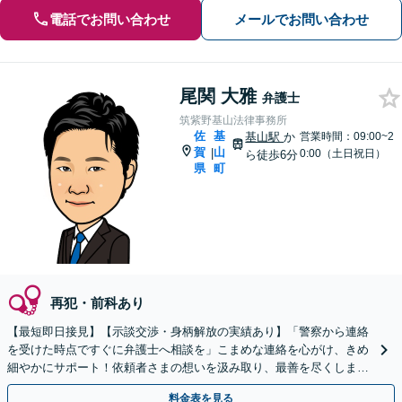
電話でお問い合わせ
メールでお問い合わせ
尾関 大雅
弁護士
筑紫野基山法律事務所
佐
基
基山駅
か
営業時間：09:00~2
賀
山
|
0:00（土日祝日）
ら徒歩6分
県
町
再犯・前科あり
【最短即日接見】【示談交渉・身柄解放の実績あり】「警察から連絡
を受けた時点ですぐに弁護士へ相談を」こまめな連絡を心がけ、きめ
細やかにサポート！依頼者さまの想いを汲み取り、最善を尽くします
【完全個室対応／守秘義務厳守】【土日祝・夜間相談可】
料金表を見る