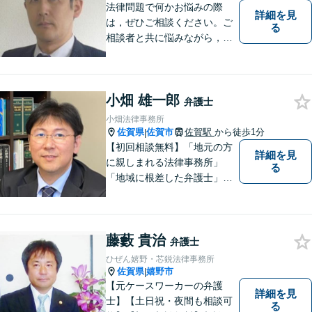
法律問題で何かお悩みの際
詳細を見
は，ぜひご相談ください。ご
る
相談者と共に悩みながら，い
い解決を目指したいと思って
おります
小畑 雄一郎
弁護士
小畑法律事務所
佐賀県
佐賀市
佐賀駅
から徒歩1分
|
【初回相談無料】「地元の方
詳細を見
に親しまれる法律事務所」
る
「地域に根差した弁護士」を
目指して活動しております。
企業法務から、離婚や交通事
故、金銭トラブル、刑事事件
藤藪 貴治
など幅広く対応しております
弁護士
ので、まずはお気軽にご相談
ひぜん嬉野・芯鋭法律事務所
下さい。【JR佐賀駅1分】
佐賀県
嬉野市
|
【子連れ相談可】
【元ケースワーカーの弁護
詳細を見
士】【土日祝・夜間も相談可
る