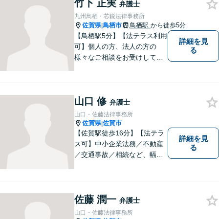
相続など、幅広い困りごとに
竹下 正実
弁護士
対応可能！【完全個室で対
九州鳥栖・芯鋭法律事務所
応】
佐賀県
鳥栖市
鳥栖駅
から徒歩5分
|
【鳥栖駅5分】【法テラス利用
詳細を見
可】個人の方、法人の方の
る
様々なご相談をお受けしてお
ります。依頼者様のお話をし
っかりお聞きし、お気持ちや
ご事情に沿った解決策をご提
山口 修
案いたします。【債務整理・
弁護士
残業代請求については初回面
山口・佐藤法律事務所
談無料】【土日祝・夜間相談
佐賀県
佐賀市
|
可】
【佐賀駅徒歩16分】【法テラ
詳細を見
ス可】中小企業法務／不動産
る
／交通事故／相続など、幅広
いお困りごとに対応！依頼者
様のお気持ちやご事情に寄り
添い、適切な解決へと導きま
す。まずはお気軽にご相談く
佐藤 潤一
弁護士
ださい。【初回面談無料】
山口・佐藤法律事務所