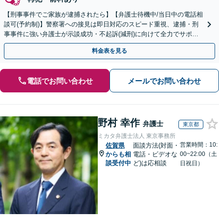
【刑事事件でご家族が逮捕されたら】【弁護士待機中/当日中の電話相
談可(予約制)】警察署への接見は即日対応のスピード重視、逮捕・刑
事事件に強い弁護士が示談成功・不起訴(減刑)に向けて全力でサポー
トします。【加害者側の相談専門】
料金表を見る
電話でお問い合わせ
メールでお問い合わせ
野村 幸作
弁護士
東京都
ミカタ弁護士法人 東京事務所
営業時間：10:
佐賀県
面談方法(対面・
からも相
電話・ビデオな
00~22:00（土
談受付中
ど)は応相談
日祝日）