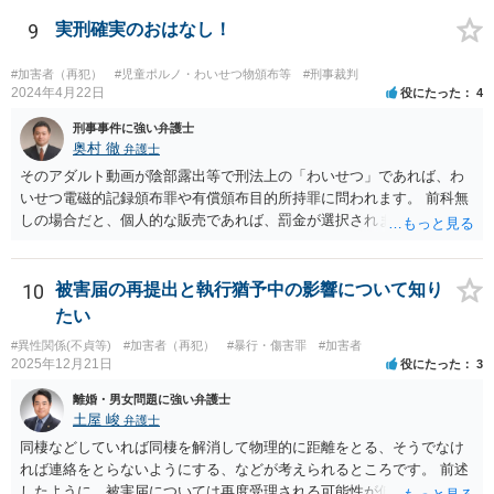
の事件が起訴前に示談で被害届取り下げとなっても、やはり残りの被
9
実刑確実のおはなし！
害届が出ていない余罪だけで正式起訴することは全然あり得ることな
のでしょうか？ →性犯罪は被害者がいるから罰するというよりは社会
の風紀に対する罪というところがあるので、客観的証拠がある以上は
#加害者（再犯）
#児童ポルノ・わいせつ物頒布等
#刑事裁判
2024年4月22日
役にたった
4
あり得ると思います。
刑事事件に強い弁護士
奥村 徹
弁護士
そのアダルト動画が陰部露出等で刑法上の「わいせつ」であれば、わ
いせつ電磁的記録頒布罪や有償頒布目的所持罪に問われます。 前科無
しの場合だと、個人的な販売であれば、罰金が選択されます。 同種前
科があると、いろいろ情状弁護してもらって、高めの罰金、なにもし
ないと、1年程度の懲役と予想します。 自首については、画像のわい
せつ性とともに弁護士に相談した上で、そう決断したのであれば、弁
10
被害届の再提出と執行猶予中の影響について知り
護士に調整してもらって、一発で決める必要があります。なかなか受
たい
理されません。
#異性関係(不貞等)
#加害者（再犯）
#暴行・傷害罪
#加害者
2025年12月21日
役にたった
3
離婚・男女問題に強い弁護士
土屋 峻
弁護士
同棲などしていれば同棲を解消して物理的に距離をとる、そうでなけ
れば連絡をとらないようにする、などが考えられるところです。 前述
したように、被害届については再度受理される可能性が低く、結婚詐