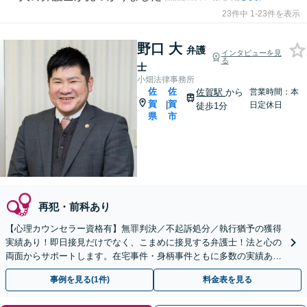
23件中 1-23件を表示
野口 大
弁護
インタビューを見
る
士
小畑法律事務所
佐
佐
佐賀駅
から
営業時間：本
賀
賀
|
日定休日
徒歩1分
県
市
再犯・前科あり
【心理カウンセラー資格有】無罪判決／不起訴処分／執行猶予の獲得
実績あり！即日接見だけでなく、こまめに接見する弁護士！法と心の
両面からサポートします。在宅事件・身柄事件ともに多数の実績あり
【初回相談無料】【佐賀駅1分】
事例を見る(1件)
料金表を見る