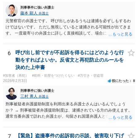
刑事事件に強い弁護士
藤本 顯人
弁護士
元警察官の弁護士です。 呼び出しがあるうちは逮捕を必ずしもするわ
けではないです。 ただし無視していると逮捕される可能性が出てきま
す。 一度最寄りの弁護士に詳しく直接相談して、場合によっては対応
を依頼してみてください。
6
呼び出し前ですが不起訴を得るにはどのような行
動をすればよいか。反省文と再犯防止のルールを
決めた上申書
#加害者（再犯）
#前科・前歴をつけたくない
#万引き・窃盗罪
2026年2月3日
役にたった
8
刑事事件に強い弁護士
三村 勇人
弁護士
刑事被疑者弁護援助制度を利用出来る弁護士さんはいるんでしょう
か？ → 刑事被疑者弁護援助制度は、逮捕されている方のみ使えます。
通常当番弁護で訪れた弁護士が、勾留され国選弁護人となるまでの間
に弁護士として活動するために使われます。 今回は対象外です。 また
罰金は１００万以下で最低はどのくらいですか。 → 窃盗罪の法定刑は
50万円以下の罰金ですので、その範囲内です。 下限はありませんが、
7
【緊急】盗撮事件の起訴前の示談、被害取り下げ