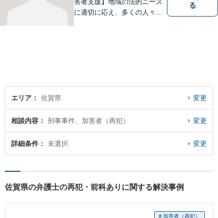
害者支援】地域の法的ニーズ
る
に適切に応え、多くの人々の
助けとなるために、日々、弁
護活動に努めております。 依
頼者さまの心が少しでも和ら
ぐように、丁寧にお悩みをお
伺いいたします。
エリア
佐賀県
変更
相談内容
刑事事件、加害者（再犯）
変更
詳細条件
未選択
変更
佐賀県の弁護士の再犯・前科ありに関する解決事例
# 加害者（再犯）