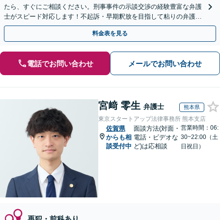
たら、すぐにご相談ください。刑事事件の示談交渉の経験豊富な弁護
士がスピード対応します！不起訴・早期釈放を目指して粘りの弁護活
動を行います。
料金表を見る
電話でお問い合わせ
メールでお問い合わせ
宮﨑 零生
弁護士
熊本県
東京スタートアップ法律事務所 熊本支店
営業時間：06:
佐賀県
面談方法(対面・
からも相
電話・ビデオな
30~22:00（土
談受付中
ど)は応相談
日祝日）
再犯・前科あり