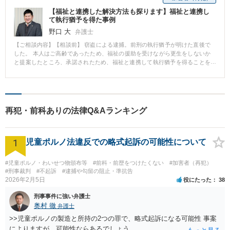
【福祉と連携した解決方法も探ります】福祉と連携し
て執行猶予を得た事例
野口 大
弁護士
【ご相談内容】【相談前】 窃盗による逮捕。前刑の執行猶予が明けた直後で
した。 本人はご高齢であったため、福祉の援助を受けながら更生をしないか
と提案したところ、承諾されたため、福祉と連携して執行猶予を得ることを
目指しました。 【相談後】 福祉機関の方に本人と複数回の面会をしていただ
きました。 更生支援の計画も立てていただき、その計画を裁判に提出しまし
た。 面談を通して、アルコール依存症の疑いも出てきたため、治療の必要性
も主張しました。 執行猶予明け直後でしたが、裁判所に福祉との連携による
更生意欲などが伝わり、再び執行猶予を得ることができました。 【先生のコ
再犯・前科ありの法律Q&Aランキング
メント】 このように、ご高齢の方や障がいをお持ちの方（その疑いのある
方）に対しては、積極的に福祉機関の紹介を行い、連携をしながら更生を図
る手立てを考えていきます。
1
児童ポルノ法違反での略式起訴の可能性について
#児童ポルノ・わいせつ物頒布等
#前科・前歴をつけたくない
#加害者（再犯）
#刑事裁判
#不起訴
#逮捕や勾留の阻止・準抗告
2026年2月5日
役にたった
38
刑事事件に強い弁護士
奥村 徹
弁護士
>>児童ポルノの製造と所持の2つの罪で、略式起訴になる可能性 事案
によりますが、可能性ならあるでしょう。