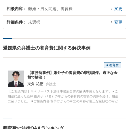
相談内容
離婚・男女問題、養育費
変更
詳細条件
未選択
変更
愛媛県の弁護士の養育費に関する解決事例
# 養育費
【事務所事例】婚外子の養育費の増額調停。適正な金
額で解決！
東角 祐磨
弁護士
【ご相談内容】※ベリーベスト法律事務所全体の解決事例となります。 ■ご
相談に至った経緯 婚外子（1名）の母からの養育費の増額の調停を受け、相談
に至りました。 ■ご相談内容 相手方からの申立の内容が適正な金額なのかど
うか、どのように交渉すればいいかということで、調停で対応するために受
任となりました。 ■ベリーベストの対応とその結果 先方の提示と従前の金額
は倍近くの差がありました。 確かに厳密に計算すると増額はあり得るところ
ですが、他方でこちら側にもあげられない事情（収入の面、現在婚姻中の妻
及び子らに支出する費用の面等）があり、それらの事情を調停時においては
養育費の法律Q&Aランキング