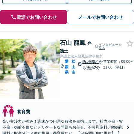
電話でお問い合わせ
メールでお問い合わせ
石山 龍鳳
弁
インタビューを
見る
護士
弁護士法人龍鳳法律事務所
愛
松
西堀端駅
か
営業時間：09:00~
媛
山
|
21:00（平日）
ら徒歩2分
県
市
養育費
高い交渉力が強み！迅速かつ円満な解決を目指します。社内不倫・W
不倫・婚前不倫などデリケートな問題もお任せ。不貞慰謝料／離婚慰
謝料／財産分与／婚姻費用・養育費など。【24時間以内に返信】【土