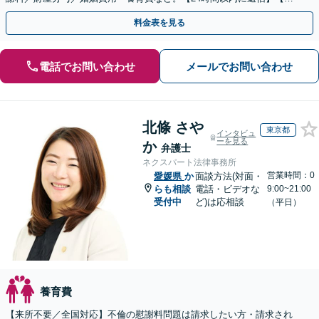
日祝・夜間面談可能】【完全個室対応】【子連れ相談可】
料金表を見る
電話でお問い合わせ
メールでお問い合わせ
北條 さや
東京都
インタビュ
ーを見る
か
弁護士
ネクスパート法律事務所
営業時間：0
愛媛県
か
面談方法(対面・
らも相談
電話・ビデオな
9:00~21:00
受付中
ど)は応相談
（平日）
養育費
【来所不要／全国対応】不倫の慰謝料問題は請求したい方・請求され