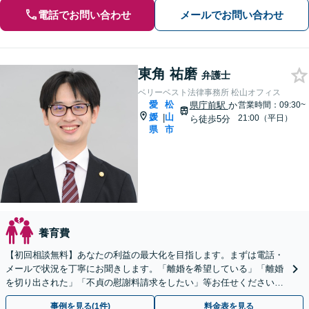
電話でお問い合わせ
メールでお問い合わせ
東角 祐磨
弁護士
ベリーベスト法律事務所 松山オフィス
愛
松
県庁前駅
か
営業時間：09:30~
媛
山
|
21:00（平日）
ら徒歩5分
県
市
養育費
【初回相談無料】あなたの利益の最大化を目指します。まずは電話・
メールで状況を丁寧にお聞きします。「離婚を希望している」「離婚
を切り出された」「不貞の慰謝料請求をしたい」等お任せください。
【リーズナブルな料金設定】
事例を見る(1件)
料金表を見る