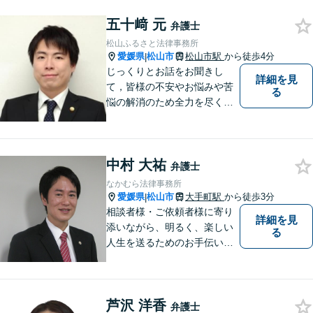
す。まずは、お気軽にお問合
五十﨑 元
せください。
弁護士
松山ふるさと法律事務所
愛媛県
松山市
松山市駅
から徒歩4分
|
じっくりとお話をお聞きし
詳細を見
て，皆様の不安やお悩みや苦
る
悩の解消のため全力を尽くし
ます。
中村 大祐
弁護士
なかむら法律事務所
愛媛県
松山市
大手町駅
から徒歩3分
|
相談者様・ご依頼者様に寄り
詳細を見
添いながら、明るく、楽しい
る
人生を送るためのお手伝いを
したいと思います。お気軽に
ご相談ください。
芦沢 洋香
弁護士