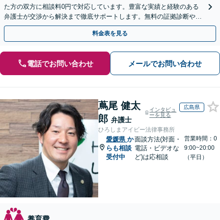
た方の双方に相談料0円で対応しています。豊富な実績と経験のある
弁護士が交渉から解決まで徹底サポートします。無料の証拠診断や着
手金の返還保証もありますので安心してご相談ください。
料金表を見る
電話でお問い合わせ
メールでお問い合わせ
蔦尾 健太
広島県
インタビュ
ーを見る
郎
弁護士
ひろしまアイビー法律事務所
営業時間：0
愛媛県
か
面談方法(対面・
らも相談
電話・ビデオな
9:00~20:00
受付中
ど)は応相談
（平日）
養育費