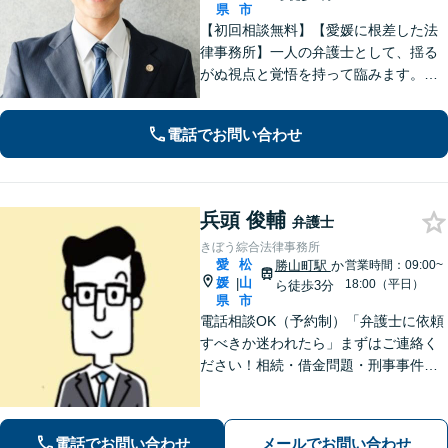
県
市
【初回相談無料】【愛媛に根差した法
律事務所】一人の弁護士として、揺る
がぬ視点と覚悟を持って臨みます。依
頼者様のお気持ちに寄り添い、目の前
の問題だけでなく、その先の暮らしも
電話でお問い合わせ
見据えて、一人ひとりに合った解決を
目指します。【勝山町駅2分】
兵頭 俊輔
弁護士
きぼう綜合法律事務所
愛
松
勝山町駅
か
営業時間：09:00~
媛
山
|
18:00（平日）
ら徒歩3分
県
市
電話相談OK（予約制）「弁護士に依頼
すべきか迷われたら」まずはご連絡く
ださい！相続・借金問題・刑事事件・
訴訟事件など実績多数！弁護士保険の
ご利用も可能です。個人・企業のご相
談に対応。お気軽にご連絡ください。
電話でお問い合わせ
メールでお問い合わせ