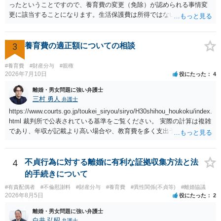
か、大学進学に関する定めの有無、「教育費」「進学費用」に関する
ったということですので、養育費の変更（免除）が認められる事情変
定めの有無等について確認する必要があると考えられます。
更に該当することになります。生活保護費は所得ではないので、「保
護費から養育費を支払え」という結論にはなりません。ただ、実際に
支払った場合に返還請求権が認められたり役所から何らかのペナルテ
ィが課されたりするわけではなく、「残りのお金で自己責任で生活せ
3
養育費の適正額についての相談
よ」ということになるので、生活保護を受給することになった時はす
みやかに合意のための話し合いあるいは調停申立てをすべきでしょ
#養育費
#財産分与
#親権
う。
2026年7月10日
役にたった
4
離婚・男女問題に強い弁護士
三村 勇人
弁護士
https://www.courts.go.jp/toukei_siryou/siryo/H30shihou_houkoku/index.
html 裁判所で公表されている基準をご覧ください。 実際の計算は複雑
であり、年収が記載より高い場合や、教育費を多く支出予定される場
合、子が４人以上いる場合、再婚している場合など表を使えない場合
もございますが、本件のように簡易な相場観を知るためにはこちらで
十分かと思います。
4
不貞行為に対する離婚に有利な証拠収集方法と法
的手続きについて
#有責配偶者
#不倫慰謝料
#財産分与
#養育費
#異性関係(不貞等)
#離婚協議
2026年8月5日
役にたった
2
離婚・男女問題に強い弁護士
白井 弘昭
弁護士