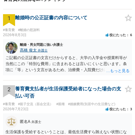
主張しました。 無論子のために養育費は必要であることは間違いありません
が、それによってこちらの家庭までに影響が生じるようなことはあっては本
末転倒である旨、しっかり事情を伝えた結果、最終的には従前の金額よりの
1
内容にて調整ができた形になります。
離婚時の公正証書の内容について
#養育費
#離婚の慰謝料
2026年8月3日
役にたった
6
離婚・男女問題に強い弁護士
髙橋 俊太
弁護士
ご記載の公正証書の文言だけからすると、大学の入学金や授業料等が
当然にこの「特別な費用」に含まれるとは言いにくいと思います。条
項に「等」という文言があるため、治療費・入院費だけに限定される
わけではありませんが、その前に「病気・事故に伴う費用」と明記さ
れていますので、通常は、病気や事故によって臨時に必要となった医
療費その他これに類する特別支出を念頭に置いた条項と読むのが自然
2
養育費支払者が生活保護受給者になった場合の支
です。したがって、大学の入学金、授業料、受験費用などの教育費に
払い可否
ついてまで、「この条項があるから当然に半額を請求できる」とまで
#養育費
#親子交流（面会交流）
#親権
#婚姻費用(別居中の生活費など)
は言いにくいと思われます。なお、通常、大学進学費用をどこまで負
2026年7月23日
役にたった
3
担すべきかについては、離婚時の合意内容のほか、子どもの年齢、大
学進学についての父母の認識、父母の学歴・収入・資産状況、進学先
匿名A
弁護士
や費用などを踏まえて個別に検討することになります。公正証書の他
の条項において、養育費の終期についてどのように定められている
生活保護を受給するということは、最低生活費すら賄えない状態にな