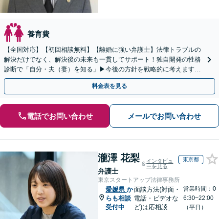
養育費
【全国対応】【初回相談無料】【離婚に強い弁護士】法律トラブルの
解決だけでなく、解決後の未来も一貫してサポート！独自開発の性格
診断で「自分・夫（妻）を知る」▶︎今後の方針を戦略的に考えます！
【休日夜間／オンライン相談OK】
料金表を見る
電話でお問い合わせ
メールでお問い合わせ
瀧澤 花梨
東京都
インタビュ
ーを見る
弁護士
東京スタートアップ法律事務所
営業時間：0
愛媛県
か
面談方法(対面・
らも相談
電話・ビデオな
6:30~22:00
受付中
ど)は応相談
（平日）