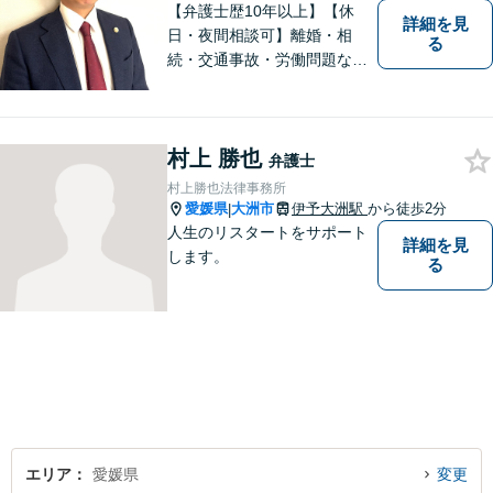
【弁護士歴10年以上】【休
詳細を見
日・夜間相談可】離婚・相
る
続・交通事故・労働問題など
幅広く対応。丁寧な対話と確
かな専門性で、一人ひとりに
寄り添い納得できる解決を目
村上 勝也
指します【オンライン相談
弁護士
可】【松山市駅徒歩8分】
村上勝也法律事務所
愛媛県
大洲市
伊予大洲駅
から徒歩2分
|
人生のリスタートをサポート
詳細を見
します。
る
エリア
愛媛県
変更