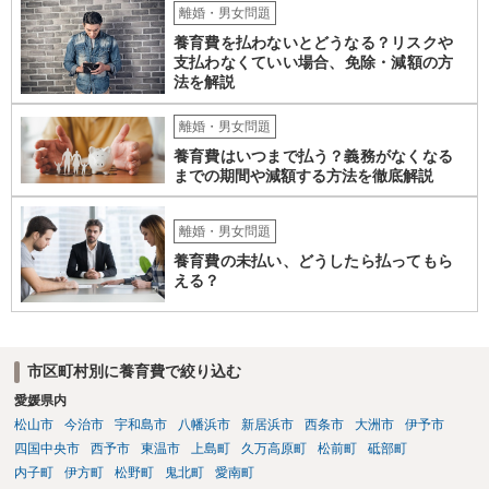
離婚・男女問題
養育費を払わないとどうなる？リスクや
支払わなくていい場合、免除・減額の方
法を解説
離婚・男女問題
養育費はいつまで払う？義務がなくなる
までの期間や減額する方法を徹底解説
離婚・男女問題
養育費の未払い、どうしたら払ってもら
える？
市区町村別に養育費で絞り込む
愛媛県内
松山市
今治市
宇和島市
八幡浜市
新居浜市
西条市
大洲市
伊予市
四国中央市
西予市
東温市
上島町
久万高原町
松前町
砥部町
内子町
伊方町
松野町
鬼北町
愛南町