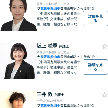
岡野法律事務所 松山支店
愛媛県
松山市
勝山町駅
から徒歩1分
|
【中四国九州最大級の弁護士
詳細を見
事務所】交通事故、借金問
る
題、離婚、相続など様々な問
題について、「何度でも無
料」の相談を行っています！
まずはお気軽にご相談くださ
坂上 咲季
い！
弁護士
岡野法律事務所 松山支店
愛媛県
松山市
勝山町駅
から徒歩1分
|
【中四国九州最大級の弁護士
詳細を見
事務所】交通事故、借金問
る
題、離婚、相続など様々な問
題について、「何度でも無
料」の相談を行っています！
まずはお気軽にご相談くださ
三井 敦
い！
弁護士
伊予綜合法律事務所
愛媛県
松山市
松山市駅
から徒歩6分
|