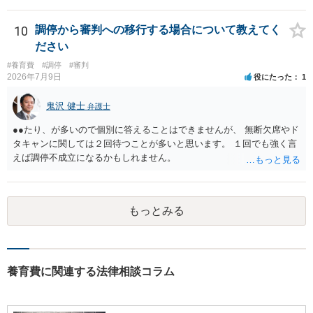
ラスを利用して弁護士へ依頼することも考えられるでしょう（最終的
養育費に関するやりとり等があればそちらについても確認する必要が
には立替えを受けた弁護士費用等の償還が免除されるからです）。
あるでしょう。 公開相談の場での回答よりも個別に弁護士にご相談さ
10
調停から審判への移行する場合について教えてく
れることをお勧めいたします。
ださい
#養育費
#調停
#審判
2026年7月9日
役にたった
1
鬼沢 健士
弁護士
●●たり、が多いので個別に答えることはできませんが、 無断欠席やド
タキャンに関しては２回待つことが多いと思います。 １回でも強く言
えば調停不成立になるかもしれません。
もっとみる
養育費に関連する法律相談コラム