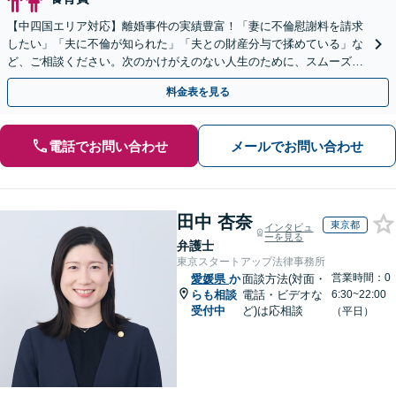
【中四国エリア対応】離婚事件の実績豊富！「妻に不倫慰謝料を請求
したい」「夫に不倫が知られた」「夫との財産分与で揉めている」な
ど、ご相談ください。次のかけがえのない人生のために、スムーズ解
決を目指します【休日・夜間対応】【弁護士歴15年以上】
料金表を見る
電話でお問い合わせ
メールでお問い合わせ
田中 杏奈
東京都
インタビュ
ーを見る
弁護士
東京スタートアップ法律事務所
営業時間：0
愛媛県
か
面談方法(対面・
らも相談
電話・ビデオな
6:30~22:00
受付中
ど)は応相談
（平日）