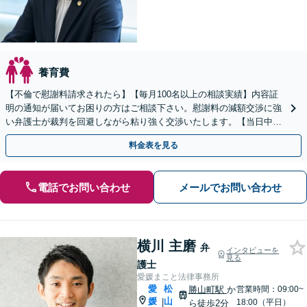
養育費
【不倫で慰謝料請求されたら】【毎月100名以上の相談実績】内容証
明の通知が届いてお困りの方はご相談下さい。慰謝料の減額交渉に強
い弁護士が裁判を回避しながら粘り強く交渉いたします。【当日中の
相談可(予約制)】【全国対応】
料金表を見る
電話でお問い合わせ
メールでお問い合わせ
横川 主磨
弁
インタビューを
見る
護士
愛媛まこと法律事務所
愛
松
勝山町駅
か
営業時間：09:00~
媛
山
|
18:00（平日）
ら徒歩2分