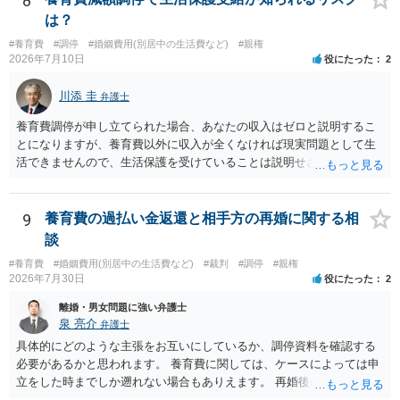
8
しょう。
は？
#養育費
#調停
#婚姻費用(別居中の生活費など)
#親権
2026年7月10日
役にたった
2
川添 圭
弁護士
養育費調停が申し立てられた場合、あなたの収入はゼロと説明するこ
とになりますが、養育費以外に収入が全くなければ現実問題として生
活できませんので、生活保護を受けていることは説明せざるを得ない
可能性が高いと思います。 ただ、「生活保護を受けていたら養育費は
もらえなくなる」わけではありません。むしろ生活保護受給世帯で
も、養育費請求権があるならそれを行使すべきというのが国の基本的
9
養育費の過払い金返還と相手方の再婚に関する相
な考え方ですので、養育費を貰わないことの方が問題になります。た
談
だし、養育費を受領した場合には収入申告して保護費が調整（養育費
#養育費
#婚姻費用(別居中の生活費など)
#裁判
#調停
#親権
相当部分は支給額から控除）されますので、保護費を含めた総収入が
2026年7月30日
役にたった
2
増えるわけではないことが多いと思います（なお、現在相手方から養
育費を受領しているのであれば、ケースワーカーへ収入申告をしてお
離婚・男女問題に強い弁護士
られるはずです）。 生活保護の事実を明かしたくないという理由で裁
泉 亮介
弁護士
判外の合意で養育費の減額を合意するという方法も一応は考えられま
具体的にどのような主張をお互いにしているか、調停資料を確認する
すが、裁判所が関与しない当事者間の合意では、役所が減額そのもの
必要があるかと思われます。 養育費に関しては、ケースによっては申
あるいは減額幅の妥当性等を問題にする場合があるため、できれば減
立をした時までしか遡れない場合もありえます。 再婚後の相手方の行
額調停での解決が望ましいと思います。 生活保護世帯であれば、法テ
動がどのようなものであったのかも重要であるため、相手が再婚後の