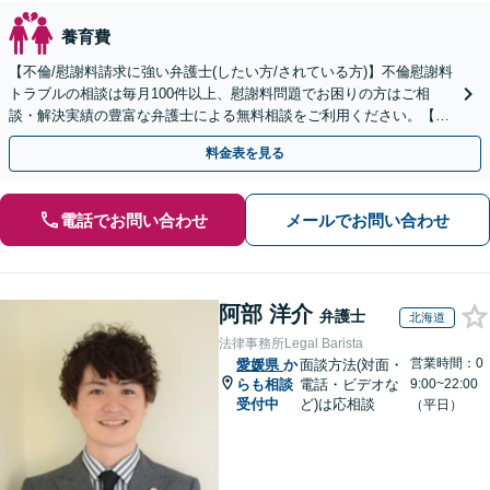
養育費
【不倫/慰謝料請求に強い弁護士(したい方/されている方)】不倫慰謝料
トラブルの相談は毎月100件以上、慰謝料問題でお困りの方はご相
談・解決実績の豊富な弁護士による無料相談をご利用ください。【不
倫相談は初回0円】【全国対応】
料金表を見る
電話でお問い合わせ
メールでお問い合わせ
阿部 洋介
弁護士
北海道
法律事務所Legal Barista
営業時間：0
愛媛県
か
面談方法(対面・
らも相談
電話・ビデオな
9:00~22:00
受付中
ど)は応相談
（平日）