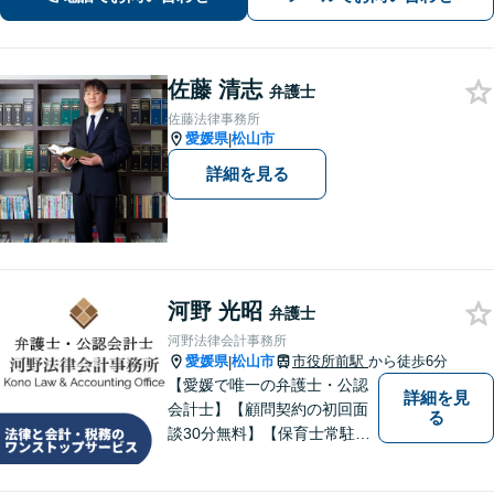
【勝山町駅3分】
佐藤 清志
弁護士
佐藤法律事務所
愛媛県
松山市
|
詳細を見る
河野 光昭
弁護士
河野法律会計事務所
愛媛県
松山市
市役所前駅
から徒歩6分
|
【愛媛で唯一の弁護士・公認
詳細を見
会計士】【顧問契約の初回面
る
談30分無料】【保育士常駐】
法律及び会計・税務のワンス
トップサービスを提供しま