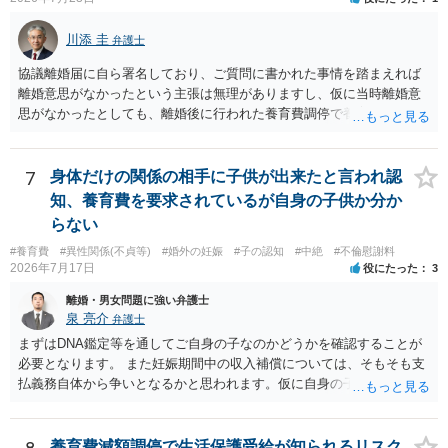
川添 圭
弁護士
協議離婚届に自ら署名しており、ご質問に書かれた事情を踏まえれば
離婚意思がなかったという主張は無理がありますし、仮に当時離婚意
思がなかったとしても、離婚後に行われた養育費調停で養育費が合意
しているのですから、離婚を追認していることは明らかです。 「弁護
士と離婚無効の話を進めている」「離婚無効で裁判を起こす」という
のがそもそも本当かどうかも疑わしいと思いますし、仮に弁護士へ相
7
身体だけの関係の相手に子供が出来たと言われ認
談しているとすればおそらく嘘を重ねて説明しているので容易に嘘を
知、養育費を要求されているが自身の子供か分か
暴くことができるでしょう。「人生最後に話し合いをしないか？責め
らない
るとかはしない」というのは、モラハラ夫の典型的な常套句ですの
#養育費
#異性関係(不貞等)
#婚外の妊娠
#子の認知
#中絶
#不倫慰謝料
で、むしろそれを武器として使えるでしょう。 仮に弁護士からの通知
2026年7月17日
役にたった
3
や裁判所からの調停期日通知書等が届いた場合、面倒ですが、粛々と
こちらも弁護士へ依頼して対応すれば良いと思います。モラハラ夫へ
離婚・男女問題に強い弁護士
の対応は精神的に疲弊するので、弁護士へ任せればよいと思います。
泉 亮介
弁護士
まずはDNA鑑定等を通してご自身の子なのかどうかを確認することが
必要となります。 また妊娠期間中の収入補償については、そもそも支
払義務自体から争いとなるかと思われます。仮に自身の子であったと
して、そのことから当然に補償義務が発生するものではありません。
相手に弁護士がついているということであれば、依頼をするかしない
かは別として一度ご自身も個別に弁護士に相談をされたほうが良いで
養育費減額調停で生活保護受給が知られるリスク