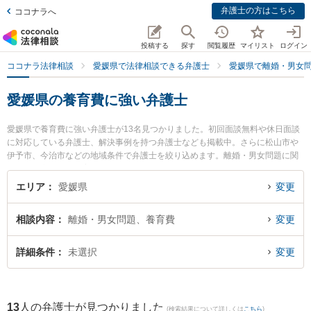
弁護士の方はこちら
ココナラへ
投稿する
探す
閲覧履歴
マイリスト
ログイン
ココナラ法律相談
愛媛県で法律相談できる弁護士
愛媛県で離婚・男女
愛媛県の養育費に強い弁護士
愛媛県で養育費に強い弁護士が13名見つかりました。初回面談無料や休日面談
に対応している弁護士、解決事例を持つ弁護士なども掲載中。さらに松山市や
伊予市、今治市などの地域条件で弁護士を絞り込めます。離婚・男女問題に関
係する財産分与や養育費、親権等の細かな分野での絞り込み検索もでき便利で
す。特にふじわら法律事務所の藤原 諭弁護士やベリーベスト法律事務所 松山オ
エリア
愛媛県
変更
フィスの東角 祐磨弁護士、弁護士法人龍鳳法律事務所の石山 龍鳳弁護士のプロ
フィール情報や弁護士費用、強みなどが注目されています。『愛媛県で土日や
相談内容
離婚・男女問題、養育費
変更
夜間に発生した養育費のトラブルを今すぐに弁護士に相談したい』『養育費の
トラブル解決の実績豊富な近くの弁護士を検索したい』『初回相談無料で養育
費を法律相談できる愛媛県内の弁護士に相談予約したい』などでお困りの相談
詳細条件
未選択
変更
者さんにおすすめです。
13
人の弁護士が見つかりました
(検索結果について詳しくは
こちら
)