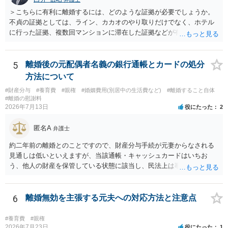
＞こちらに有利に離婚するには、どのような証拠が必要でしょうか。
不貞の証拠としては、ライン、カカオのやり取りだけでなく、ホテル
に行った証拠、複数回マンションに滞在した証拠などが有効です。 不
貞の証拠があれば、離婚をさらに有利に進める（離婚したい時期に離
婚する、慰謝料をとるなど）ことができると思われます。 ただし、不
貞発覚後、長期間同居を続けると、不貞を許したとの評価につながる
5
離婚後の元配偶者名義の銀行通帳とカードの処分
場合がありますので、ご注意ください。 以上、ご参考まで。
方法について
#財産分与
#養育費
#親権
#婚姻費用(別居中の生活費など)
#離婚すること自体
#離婚の慰謝料
2026年7月13日
役にたった
2
匿名A
弁護士
約二年前の離婚とのことですので、財産分与手続が元妻からなされる
見通しは低いといえますが、当該通帳・キャッシュカードはいちお
う、他人の財産を保管している状態に該当し、民法上は事務管理（597
条）が成立しているとはいえます。 現実に問題になることはさほど考
えにくくとも、表だってのお答えとしては元妻の了解なく処分するこ
とはできないというお答えになってしまいます。
6
離婚無効を主張する元夫への対応方法と注意点
#養育費
#親権
2026年7月23日
役にたった
1