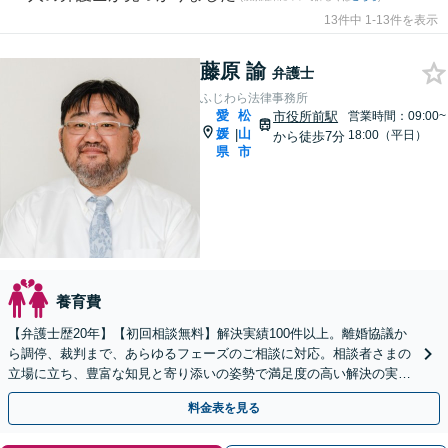
13件中 1-13件を表示
藤原 諭
弁護士
ふじわら法律事務所
愛
松
市役所前駅
営業時間：09:00~
媛
山
|
18:00（平日）
から徒歩7分
県
市
養育費
【弁護士歴20年】【初回相談無料】解決実績100件以上。離婚協議か
ら調停、裁判まで、あらゆるフェーズのご相談に対応。相談者さまの
立場に立ち、豊富な知見と寄り添いの姿勢で満足度の高い解決の実現
を目指します【法テラス利用OK】【市役所前駅6分】
料金表を見る