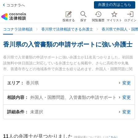
弁護士の方はこちら
ココナラへ
投稿する
探す
閲覧履歴
マイリスト
ログイン
ココナラ法律相談
香川県で法律相談できる弁護士
香川県で外国人・国
香川県の入管書類の申請サポートに強い弁護士
香川県で入管書類の申請サポートに強い弁護士が11名見つかりました。初回面
談無料や休日面談に対応している弁護士なども掲載中。さらに高松市や丸亀
市、善通寺市などの地域条件で弁護士を絞り込めます。外国人・国際問題に関
係する国際離婚やハーグ条約、国際結婚等の細かな分野での絞り込み検索もで
き便利です。特にはるかぜ法律事務所の柳浦 清文弁護士や弁護士法人山本・坪
エリア
香川県
変更
井綜合法律事務所 高松オフィスの山本 弘喜弁護士、弁護士法人山本・坪井綜合
法律事務所 高松オフィスの園田 桃大弁護士のプロフィール情報や弁護士費用、
相談内容
外国人・国際問題、入管書類の申請サポート
変更
強みなどが注目されています。『香川県で土日や夜間に発生した入管書類の申
請サポートのトラブルを今すぐに弁護士に相談したい』『入管書類の申請サポ
ートのトラブル解決の実績豊富な近くの弁護士を検索したい』『初回相談無料
詳細条件
未選択
変更
で入管書類の申請サポートを法律相談できる香川県内の弁護士に相談予約した
い』などでお困りの相談者さんにおすすめです。
11
人の弁護士が見つかりました
(検索結果について詳しくは
こちら
)