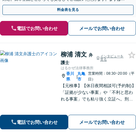
歩を踏み出してみませんか。【初回相談無料】
料金表を見る
電話でお問い合わせ
メールでお問い合わせ
柳浦 清文
弁
インタビューを
見る
護士
はるかぜ法律事務所
香川
丸亀
営業時間：08:30~20:00（平
|
県
市
日）
【元検事】【休日夜間相談可(予約制)】
「証拠が少ない事案」や「不利と思わ
れる事案」でも粘り強く立証へ。刑事
事件だけでなく、離婚、相続、交通事
故、不動産などのトラブルにも幅広く
対応。丁寧な説明とヒアリングで、問
電話でお問い合わせ
メールでお問い合わせ
題解決に尽力します。