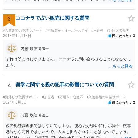
てしまいしまったでしょうか? 考えられるとすれば、建造物侵入罪あ
たりでしょうか。
3
ココナラで占い販売に関する質問
#入管書類の申請サポート
#不法滞在・オーバーステイ
#永住権
#外国人労働者
2018年10月13日
役にたった
3
内藤 政信
弁護士
それは僕にはわかりません。 ココナラに問い合わせることになるでし
ょう。
4
留学に関する親の犯罪の影響についての質問
#海外ビザ取得サポート
#加害者
#万引き・窃盗罪
#入管書類の申請サポート
2024年3月1日
役にたった
2
内藤 政信
弁護士
親の犯歴調査まではしないでしょう。 あなたが会いに行く場合、微罪
処分なら前科ではないので、入国を拒否されることは ないでしょう。
（私見） また、領事館に問い合わせることも必要でしょう。