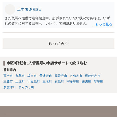
正木 友啓
弁護士
まだ取調べ段階で在宅捜査中、起訴されていない状況であれば、いず
れの質問に対する回答も「いいえ」で問題ありません。
もっとみる
市区町村別に入管書類の申請サポートで絞り込む
香川県内
高松市
丸亀市
坂出市
善通寺市
観音寺市
さぬき市
東かがわ市
三豊市
土庄町
小豆島町
三木町
直島町
宇多津町
綾川町
琴平町
多度津町
まんのう町