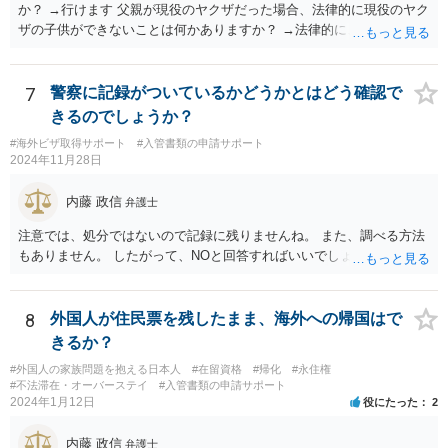
か？ →行けます 父親が現役のヤクザだった場合、法律的に現役のヤク
ザの子供ができないことは何かありますか？ →法律的に、ということ
であれば、ないかと思います。
7
警察に記録がついているかどうかとはどう確認で
きるのでしょうか？
#海外ビザ取得サポート
#入管書類の申請サポート
2024年11月28日
内藤 政信
弁護士
注意では、処分ではないので記録に残りませんね。 また、調べる方法
もありません。 したがって、NOと回答すればいいでしょう。
8
外国人が住民票を残したまま、海外への帰国はで
きるか？
#外国人の家族問題を抱える日本人
#在留資格
#帰化
#永住権
#不法滞在・オーバーステイ
#入管書類の申請サポート
2024年1月12日
役にたった
2
内藤 政信
弁護士