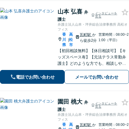
山本 弘喜
弁
インタビューを
見る
護士
弁護士法人山本・坪井綜合法律事務所 高松オ
フィス
香
高
瓦町駅
か
営業時間：08:00~2
川
松
|
1:00（平日）
ら徒歩2分
県
市
【初回相談無料】【休日相談可】【キ
ッズスペース有】【元法テラス常勤弁
護士】どのような方でも、相談しやす
い環境を整えています。依頼者様に寄
り添った対応を心がけています。【離
電話でお問い合わせ
メールでお問い合わせ
婚・男女問題】DV被害へ積極的に対
応。お気軽にご相談ください。
園田 桃大
弁
インタビューを
見る
護士
弁護士法人山本・坪井綜合法律事務所 高松オ
フィス
香
高
瓦町駅
か
営業時間：08:00~2