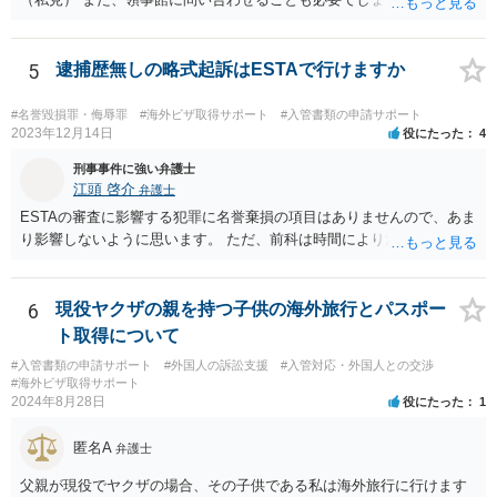
5
逮捕歴無しの略式起訴はESTAで行けますか
#名誉毀損罪・侮辱罪
#海外ビザ取得サポート
#入管書類の申請サポート
2023年12月14日
役にたった
4
刑事事件に強い弁護士
江頭 啓介
弁護士
ESTAの審査に影響する犯罪に名誉棄損の項目はありませんので、あま
り影響しないように思います。 ただ、前科は時間により消えません。
6
現役ヤクザの親を持つ子供の海外旅行とパスポー
ト取得について
#入管書類の申請サポート
#外国人の訴訟支援
#入管対応・外国人との交渉
#海外ビザ取得サポート
2024年8月28日
役にたった
1
匿名A
弁護士
父親が現役でヤクザの場合、その子供である私は海外旅行に行けます