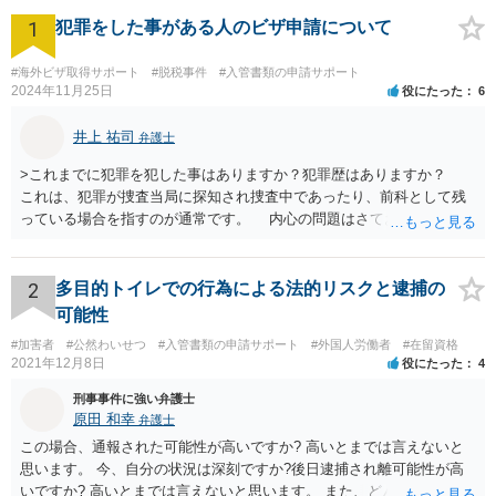
1
犯罪をした事がある人のビザ申請について
#海外ビザ取得サポート
#脱税事件
#入管書類の申請サポート
2024年11月25日
役にたった
6
井上 祐司
弁護士
>これまでに犯罪を犯した事はありますか？犯罪歴はありますか？
これは、犯罪が捜査当局に探知され捜査中であったり、前科として残
っている場合を指すのが通常です。 内心の問題はさておき、ご質問
の状況であれば「いいえ」と回答するのがセオリーかと思います。
2
多目的トイレでの行為による法的リスクと逮捕の
可能性
#加害者
#公然わいせつ
#入管書類の申請サポート
#外国人労働者
#在留資格
2021年12月8日
役にたった
4
刑事事件に強い弁護士
原田 和幸
弁護士
この場合、通報された可能性が高いですか? 高いとまでは言えないと
思います。 今、自分の状況は深刻ですか?後日逮捕され離可能性が高
いですか? 高いとまでは言えないと思います。 また、どんな犯罪をし