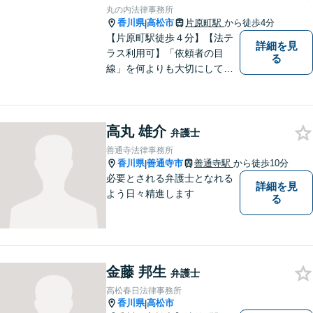
丸の内法律事務所
香川県
高松市
片原町駅
から徒歩4分
|
【片原町駅徒歩４分】【法テ
詳細を見
ラス利用可】「依頼者の目
る
線」を何よりも大切にしてい
きたいと考えています。依頼
者の目線に立って、依頼者に
寄り添い、依頼者に納得して
高丸 雄介
頂ける事件解決を目指して参
弁護士
ります。【当日／夜間／休日
善通寺法律事務所
対応可】お気軽にご相談くだ
香川県
善通寺市
善通寺駅
から徒歩10分
|
さい。
必要とされる弁護士となれる
詳細を見
よう日々精進します
る
金藤 邦生
弁護士
高松春日法律事務所
香川県
高松市
|