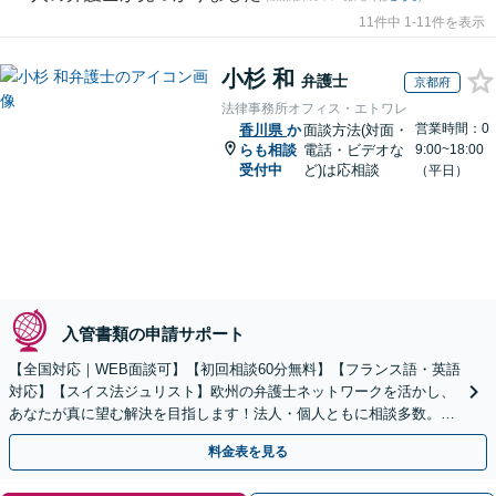
11件中 1-11件を表示
小杉 和
弁護士
京都府
法律事務所オフィス・エトワレ
営業時間：0
香川県
か
面談方法(対面・
らも相談
電話・ビデオな
9:00~18:00
受付中
ど)は応相談
（平日）
入管書類の申請サポート
【全国対応｜WEB面談可】【初回相談60分無料】【フランス語・英語
対応】【スイス法ジュリスト】欧州の弁護士ネットワークを活かし、
あなたが真に望む解決を目指します！法人・個人ともに相談多数。細
やかな連絡と粘り強い交渉を徹底【休日・夜間相談可】
料金表を見る