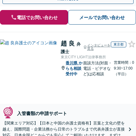
電話でお問い合わせ
メールでお問い合わせ
趙 良
弁
東京都
インタビューを
見る
護士
東京CITY LIGHT法律事務所
営業時間：0
香川県
か
面談方法(対面・
らも相談
電話・ビデオな
9:30~17:00
受付中
ど)は応相談
（平日）
入管書類の申請サポート
【関東エリア対応】【日本と中国の弁護士資格有】言葉と文化の壁を
越え、国際問題・企業法務から日常のトラブルまで代表弁護士が直接
対応。日本全国どこからでも安心してご相談いただけます。まずは一