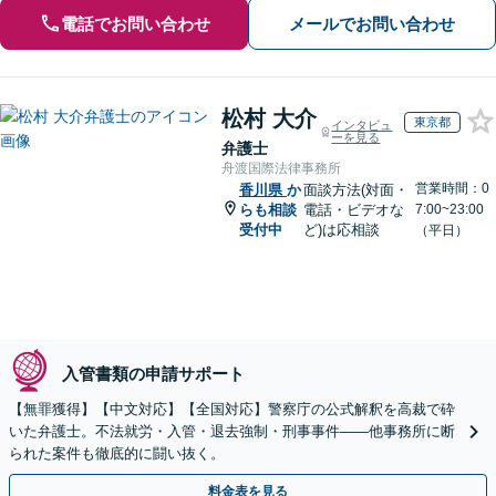
電話でお問い合わせ
メールでお問い合わせ
松村 大介
東京都
インタビュ
ーを見る
弁護士
舟渡国際法律事務所
営業時間：0
香川県
か
面談方法(対面・
らも相談
電話・ビデオな
7:00~23:00
受付中
ど)は応相談
（平日）
入管書類の申請サポート
【無罪獲得】【中文対応】【全国対応】警察庁の公式解釈を高裁で砕
いた弁護士。不法就労・入管・退去強制・刑事事件——他事務所に断
られた案件も徹底的に闘い抜く。
料金表を見る