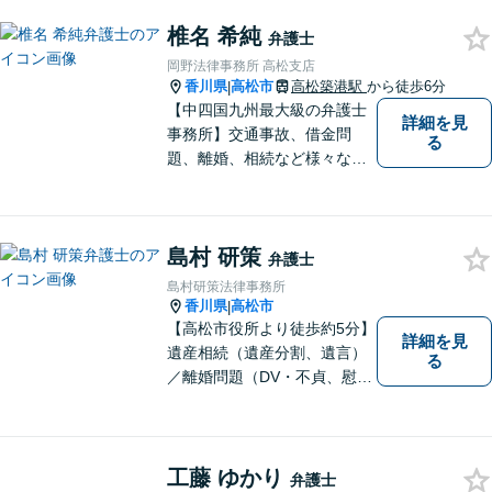
椎名 希純
弁護士
岡野法律事務所 高松支店
香川県
高松市
高松築港駅
から徒歩6分
|
【中四国九州最大級の弁護士
詳細を見
事務所】交通事故、借金問
る
題、離婚、相続など様々な問
題について、「何度でも無
料」の相談を行っています！
まずはお気軽にご相談くださ
島村 研策
い！
弁護士
島村研策法律事務所
香川県
高松市
|
【高松市役所より徒歩約5分】
詳細を見
遺産相続（遺産分割、遺言）
る
／離婚問題（DV・不貞、慰謝
料、財産分与）／不動産／刑
事弁護など取扱い。満足度の
高いリーガルサービスをご提
供します。
工藤 ゆかり
弁護士