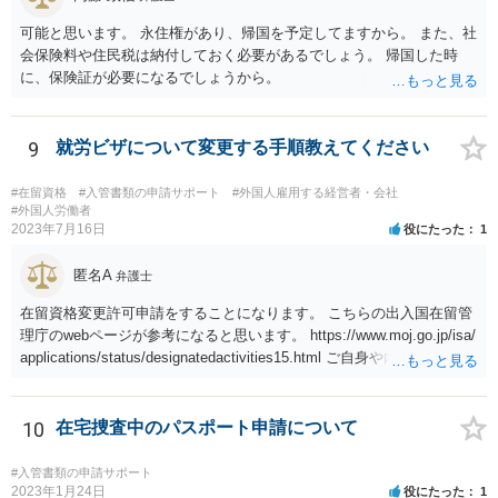
可能と思います。 永住権があり、帰国を予定してますから。 また、社
会保険料や住民税は納付しておく必要があるでしょう。 帰国した時
に、保険証が必要になるでしょうから。
9
就労ビザについて変更する手順教えてください
#在留資格
#入管書類の申請サポート
#外国人雇用する経営者・会社
#外国人労働者
2023年7月16日
役にたった
1
匿名A
弁護士
在留資格変更許可申請をすることになります。 こちらの出入国在留管
理庁のwebページが参考になると思います。 https://www.moj.go.jp/isa/
applications/status/designatedactivities15.html ご自身や内定先企業で
の申請ができない又は難しいのであれば、申請取次者の承認を受けて
いる弁護士や行政書士に相談されるのが良いです。
10
在宅捜査中のパスポート申請について
#入管書類の申請サポート
2023年1月24日
役にたった
1