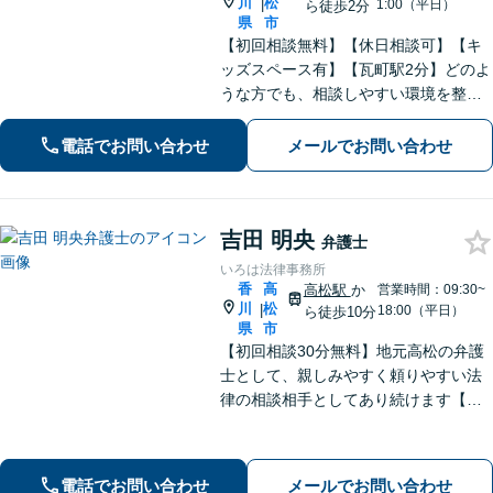
川
松
|
1:00（平日）
ら徒歩2分
県
市
【初回相談無料】【休日相談可】【キ
ッズスペース有】【瓦町駅2分】どのよ
うな方でも、相談しやすい環境を整え
ています。依頼者様に寄り添った対応
を心がけています。【離婚・男女問
電話でお問い合わせ
メールでお問い合わせ
題】DV被害へ積極的に対応。お気軽に
ご相談ください。
吉田 明央
弁護士
いろは法律事務所
香
高
高松駅
か
営業時間：09:30~
川
松
|
18:00（平日）
ら徒歩10分
県
市
【初回相談30分無料】地元高松の弁護
士として、親しみやすく頼りやすい法
律の相談相手としてあり続けます【相
続問題】他士業とスムーズに連携し、
納得できる解決の実現を目指します
【離婚問題】不貞慰謝料の請求する側
電話でお問い合わせ
メールでお問い合わせ