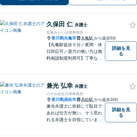
／された側、双方に対応【弁護士歴10
年以上】
久保田 仁
弁護士
丸亀みらい法律事務所
香川県
丸亀市
丸亀駅
から徒歩5分
|
【丸亀駅徒歩５分／夜間・休
詳細を見
日対応可／資力の無い方は無
る
料相談制度利用可】丁寧な対
応を心がけております。お気
軽にご相談ください。（相談
は事前に御予約願います）
兼光 弘幸
弁護士
のぞみ総合法律事務所
香川県
高松市
高松駅
から徒歩10分
|
兼光弁護士に依頼して駄目で
詳細を見
あれば仕方が無い。そう思わ
る
れる弁護士を目指していま
す。