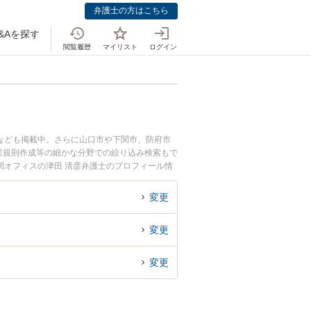
弁護士の方はこちら
&Aを探す
閲覧履歴
マイリスト
ログイン
なども掲載中。さらに山口市や下関市、防府市
業規則作成等の細かな分野での絞り込み検索もで
関オフィスの津田 清彦弁護士のプロフィール情
したい』『社員の解雇のトラブル解決の実績豊富
の相談者さんにおすすめです。
変更
変更
変更