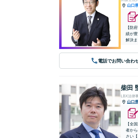
山口
【防府
績が豊
解決ま
電話でお問い合わ
柴田 
LBX法律
山口
【全国
者から
さい【