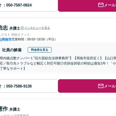
せ
メール
浩志
弁護士
インタビューを見る
人ＯＮＥ 周南オフィス
県
周南市
営業時間：09:00~18:00（平日）
|
社員の解雇
料金表を見る
県内拠点数ナンバー１"旧大賀綜合法律事務所"】【周南市役所近く】【山口
応／取引先トラブルなど幅広く対応可能◎売掛金回収の時効は最短1年！「
丁寧なサポート】
せ
メール
憲作
弁護士
人いたむら法律事務所