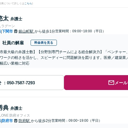
結果について詳しくは
こちら
)
悠太
弁護士
人ラグーン
県
下関市
銀山町駅
から徒歩1分
営業時間：09:00~18:00（平日）
|
社員の解雇
料金表を見る
市最大級の弁護士数】【分野別専門チームによる総合解決力】「ベンチャー
ワークの軽さを活かし、スピーディーに問題解決を図ります。医療／建築業
幅広い業種に対応
せ
メール
秀典
弁護士
ONE 防府オフィス
県
防府市
防府駅
から徒歩2分
営業時間：09:00~19:00（平日）
|