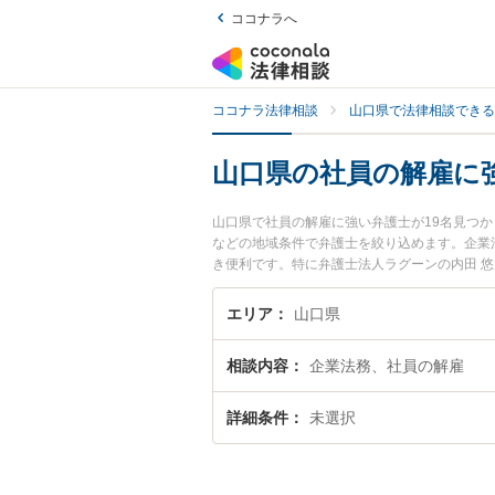
ココナラへ
ココナラ法律相談
山口県で法律相談できる
山口県の社員の解雇に
山口県で社員の解雇に強い弁護士が19名見つ
などの地域条件で弁護士を絞り込めます。企業
き便利です。特に弁護士法人ラグーンの内田 悠
報や弁護士費用、強みなどが注目されています
な近くの弁護士を検索したい』『初回相談無料
エリア
山口県
相談内容
企業法務、社員の解雇
詳細条件
未選択