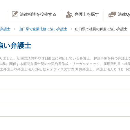
法律相談を投稿する
弁護士を探す
法律Q
弁護士
山口県で企業法務に強い弁護士
山口県で社員の解雇に強い弁護士
強い弁護士
かりました。初回面談無料や休日面談に対応している弁護士、解決事例を持つ弁護士
法務に関係する顧問弁護士契約や契約書作成・リーガルチェック、雇用契約書・就
太弁護士や弁護士法人ONE 防府オフィスの宮嵜 秀典弁護士、弁護士法人ＯＮＥ 下
。『山口県で土日や夜間に発生した社員の解雇のトラブルを今すぐに弁護士に相談
で社員の解雇を法律相談できる山口県内の弁護士に相談予約したい』などでお困り