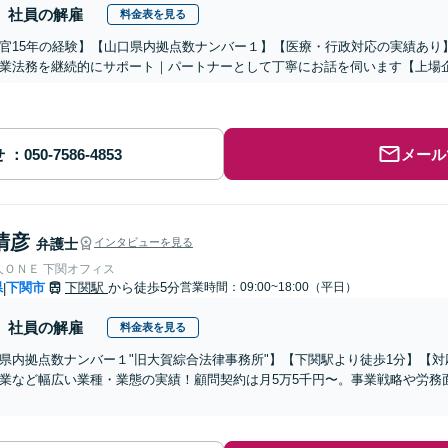
社員の解雇
料金表を見る
官15年の経験】【山口県内拠点数ナンバー１】【医療・行政対応の実績あり
業法務を継続的にサポート｜パートナーとして丁寧にお話を伺います【上場
せ
メール
清彦
弁護士
インタビューを見る
人ＯＮＥ 下関オフィス
県
下関市
下関駅
から徒歩5分
営業時間：09:00~18:00（平日）
|
社員の解雇
料金表を見る
県内拠点数ナンバー１"旧大賀綜合法律事務所"】【下関駅より徒歩1分】【対
業など幅広い業種・業態の実績！顧問契約は月5万5千円〜。事業戦略や労務
】