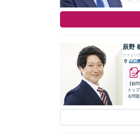
辰野 
ファミリ
山口
【顧問
トップ
る問題