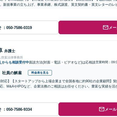
、新規事業の立ち上げ、事業承継、株式譲渡、英文契約書・英文レターのレ
せ
メー
卓
弁護士
人啓葉法律事務所
県
からも相談受付中
面談方法(対面・電話・ビデオなど)は応相談
営業時間：09:0
社員の解雇
料金表を見る
B対応】【スタートアップから上場企業まで全国各地に約90社の企業顧問】
応、M&AやIPOなど、企業法務のご相談はお任せください。豊富な実績を
せ
メール