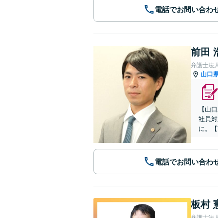
電話でお問い合わ
前田 
弁護士法
山口
【山口
社員対
に。【
電話でお問い合わ
板村 
弁護士法