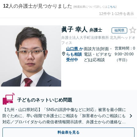
12
人の弁護士が見つかりました
(検索結果について詳しくは
こちら
)
12件中 1-12件を表示
眞子 幸人
弁護士
福岡県
弁護士法人大手町法律事務所 北九州ヘッドオ
フィス
営業時間：0
山口県
か
面談方法(対面・
らも相談
電話・ビデオな
9:00~20:00
受付中
ど)は応相談
（平日）
子どものネットいじめ問題
【九州・山口県対応】「SNSの誹謗中傷などに対応」被害を最小限に
防ぐために、早い段階で弁護士にご相談を「加害者からのご相談にも
対応／プロバイダからの発信者情報開示請求、弁護士からの連絡な
ど」法人の風評被害対策にも対応【休日・夜間相談可】
料金表を見る