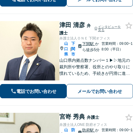
心誠意お伺いいたします。気軽にご相
談ください
津田 清彦
弁
インタビューを
見る
護士
弁護士法人ＯＮＥ 下関オフィス
山
下
下関駅
か
営業時間：09:00~1
口
関
|
8:00（平日）
ら徒歩5分
県
市
山口県内拠点数ナンバー１▶︎▷地元の
裁判所や警察署、役所とのやり取りに
慣れているため、手続きが円滑に進み
ます。また、「近くに事務所がある」
ことで、仕事帰りや急な事態でも相談
電話でお問い合わせ
メールでお問い合わせ
に行きやすくなります。法律トラブル
は「地域密着」の当事務所にご相談く
ださい。
宮嵜 秀典
弁護士
弁護士法人ONE 防府オフィス
山
防
防府駅
か
営業時間：09:00~1