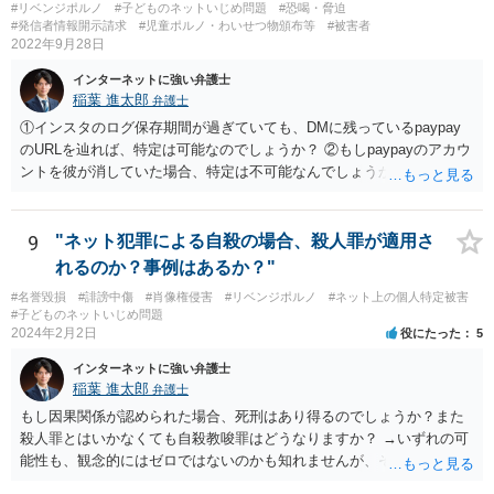
#リベンジポルノ
#子どものネットいじめ問題
#恐喝・脅迫
#発信者情報開示請求
#児童ポルノ・わいせつ物頒布等
#被害者
2022年9月28日
インターネットに強い弁護士
稲葉 進太郎
弁護士
①インスタのログ保存期間が過ぎていても、DMに残っているpaypay
のURLを辿れば、特定は可能なのでしょうか？ ②もしpaypayのアカウ
ントを彼が消していた場合、特定は不可能なんでしょうか？ →少なく
とも弁護士には困難でしょう。警察等、捜査機関に対し、恐喝事件と
して被害申述し、捜査してもらうことができれば、特定してもらえる
可能性はあるでしょう。もっとも、相談者様がDMのやり取りについて
9
"ネット犯罪による自殺の場合、殺人罪が適用さ
保存していなければ、捜査の取っ掛かりがなく、捜査してもらえない
れるのか？事例はあるか？"
可能性があるでしょう。
#名誉毀損
#誹謗中傷
#肖像権侵害
#リベンジポルノ
#ネット上の個人特定被害
#子どものネットいじめ問題
2024年2月2日
役にたった
5
インターネットに強い弁護士
稲葉 進太郎
弁護士
もし因果関係が認められた場合、死刑はあり得るのでしょうか？また
殺人罪とはいかなくても自殺教唆罪はどうなりますか？ →いずれの可
能性も、観念的にはゼロではないのかも知れませんが、そもそもネッ
ト上で書き込むことが人を死に至らしめる危険があるかという実行行