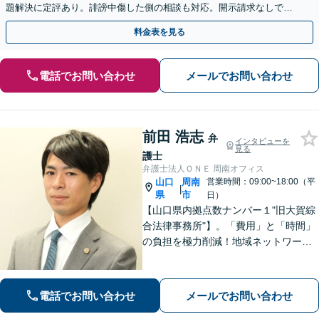
題解決に定評あり。誹謗中傷した側の相談も対応。開示請求なしで本
人の特定ができる場合もあり。
料金表を見る
電話でお問い合わせ
メールでお問い合わせ
前田 浩志
弁
インタビューを
見る
護士
弁護士法人ＯＮＥ 周南オフィス
山口
周南
営業時間：09:00~18:00（平
|
県
市
日）
【山口県内拠点数ナンバー１"旧大賀綜
合法律事務所"】。「費用」と「時間」
の負担を極力削減！地域ネットワーク
を活用し、依頼者が望む解決を目指し
ます。お気軽にご相談ください。【相
続・遺言に強い】不動産の売却や相続
電話でお問い合わせ
メールでお問い合わせ
税対策なども親身に対応◎