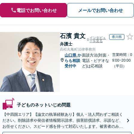
電話でお問い合わせ
メールでお問い合わせ
石濱 貴文
香川県
インタビュ
ーを見る
弁護士
高松丸亀町法律事務所
営業時間：0
山口県
か
面談方法(対面・
らも相談
電話・ビデオな
9:00~20:00
受付中
ど)は応相談
（平日）
子どものネットいじめ問題
【中四国エリア】【論文の執筆経験あり】個人・法人問わずご相談く
ださい。削除請求や発信者情報開示請求、損害賠償請求、示談など、
お任せください。スピード感を持って対応いたします。被害者のみな
らず加害者のご相談も可能です【夜間・休日面談可】