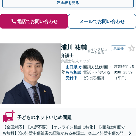
料金表を見る
電話でお問い合わせ
メールでお問い合わせ
浦川 祐輔
東京都
インタビュ
ーを見る
弁護士
弁護士法人エッグ
営業時間：0
山口県
か
面談方法(対面・
らも相談
電話・ビデオな
0:00~23:59
受付中
ど)は応相談
（平日）
子どものネットいじめ問題
【全国対応】【来所不要】【オンライン相談に特化】【相談は何度で
も無料】Xの誹謗中傷被害の経験がある弁護士。炎上／誹謗中傷の問