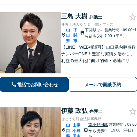
三島 大樹
弁護士
弁護士法人ＯＮＥ 下関オフィス
山
下
下関駅
か
営業時間：09:00~1
口
関
|
7:00（平日）
ら徒歩5分
県
市
【LINE・WEB相談可】山口県内拠点数
ナンバーONE！豊富な実績を活かし、
利益の最大化に向け的確・迅速にサポ
ート。法的助言だけでなく、解決後の
未来を見据えたプランをご提案。離婚
問題／交通事故等、あなたの味方とし
電話でお問い合わせ
メールで面談予約
て尽力します【完全個室】【下関駅5
分】
伊藤 政弘
弁護士
せとうち総合法律事務所
南小野田駅
営業時間：09:00
山
山陽
~19:00（平日）
口
小野
から徒歩9
|
県
田市
分