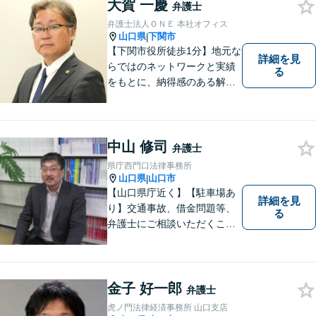
大賀 一慶
相談ください。
弁護士
弁護士法人ＯＮＥ 本社オフィス
山口県
下関市
|
【下関市役所徒歩1分】地元な
詳細を見
らではのネットワークと実績
る
をもとに、納得感のある解決
策をサポート！お悩みの方は
お気軽にご相談ください。
中山 修司
弁護士
県庁西門口法律事務所
山口県
山口市
|
【山口県庁近く】【駐車場あ
詳細を見
り】交通事故、借金問題等、
る
弁護士にご相談いただくこと
で解決の道筋が開ける可能性
が高まります。ぜひ一度ご相
談ください。専門知識を有す
る弁護士が、客観的視点から
金子 好一郎
弁護士
事案を検討し、最適の解決方
虎ノ門法律経済事務所 山口支店