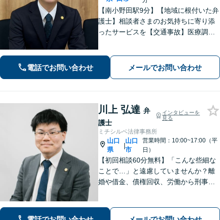
【南小野田駅9分】【地域に根付いた弁
護士】相談者さまのお気持ちに寄り添
ったサービスを【交通事故】医療調査
を徹底的に行い、然るべき補償を受け
られるようサポートします【相続】事
実調査と判例をリサーチし、不公平感
電話でお問い合わせ
メールでお問い合わせ
のない相続を実現【WEB面談】
川上 弘達
弁
インタビューを
見る
護士
ミチシルベ法律事務所
山口
山口
営業時間：10:00~17:00（平
|
県
市
日）
【初回相談60分無料】「こんな些細な
ことで…」と遠慮していませんか？離
婚や借金、債権回収、労働から刑事事
件まで幅広く対応しております。話し
やすい雰囲気づくりを何より大切にし
ています。どんな小さなお悩みでも誠
電話でお問い合わせ
メールでお問い合わせ