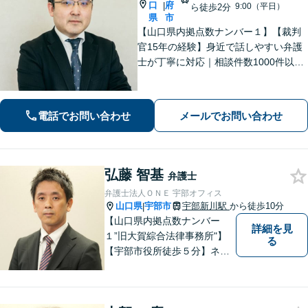
口
府
|
9:00（平日）
ら徒歩2分
県
市
【山口県内拠点数ナンバー１】【裁判
官15年の経験】身近で話しやすい弁護
士が丁寧に対応｜相談件数1000件以上
の実績をもとに、地域事情に寄り添っ
た適切なアドバイスを提供します。安
心してお任せください。【夜間対応】
電話でお問い合わせ
メールでお問い合わせ
弘藤 智基
弁護士
弁護士法人ＯＮＥ 宇部オフィス
山口県
宇部市
宇部新川駅
から徒歩10分
|
【山口県内拠点数ナンバー
詳細を見
１”旧大賀綜合法律事務所"】
る
【宇部市役所徒歩５分】ネッ
トワークを活かし、寄り添い
ながらサポートをいたしま
す。お困りの方はお気軽にご