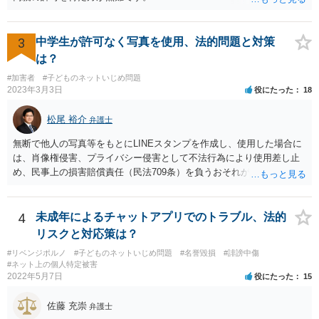
3
中学生が許可なく写真を使用、法的問題と対策
は？
#加害者
#子どものネットいじめ問題
2023年3月3日
役にたった
18
松尾 裕介
弁護士
無断で他人の写真等をもとにLINEスタンプを作成し、使用した場合に
は、肖像権侵害、プライバシー侵害として不法行為により使用差し止
め、民事上の損害賠償責任（民法709条）を負うおそれがあります。
また、LINEスタンプの内容や使用方法によっては、名誉毀損罪、侮
辱罪などの刑事責任を追及されるおそれもあると考えられます。
4
未成年によるチャットアプリでのトラブル、法的
リスクと対応策は？
#リベンジポルノ
#子どものネットいじめ問題
#名誉毀損
#誹謗中傷
#ネット上の個人特定被害
2022年5月7日
役にたった
15
佐藤 充崇
弁護士