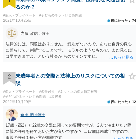
1
るのか？
#個人・プライベート
#子どものネットいじめ問題
2021年10月25日
役にたった
74
内藤 政信
弁護士
法律的には、問題はありません。 罰則がないので、あなた自身の良心
に照らして、判断することです。 モラルのようなもので、まだ見るに
は早すぎますよ、という社会か らのサインですね。
2
未成年者との交際と法律上のリスクについての相
談
#個人・プライベート
#名誉毀損
#ネット上の個人特定被害
#子どものネットいじめ問題
#加害者
2022年10月29日
役にたった
12
倉田 勲
弁護士
17歳（高2）と22歳の交際に関しての質問ですが、2人で泊まりたい際
に親の許可を得ておいた方が良いですか？ →17歳は未成年ですので、
両親の許可を得た方が無難です。