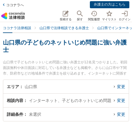
弁護士の方はこちら
ココナラへ
投稿する
探す
閲覧履歴
マイリスト
ログイン
ココナラ法律相談
山口県で法律相談できる弁護士
山口県でインターネ
山口県の子どものネットいじめ問題に強い弁護
士
山口県で子どものネットいじめ問題に強い弁護士が12名見つかりました。初回
面談無料や休日面談に対応している弁護士なども掲載中。さらに山口市や下関
市、防府市などの地域条件で弁護士を絞り込めます。インターネットに関係す
る誹謗中傷や名誉毀損、個人特定等の細かな分野での絞り込み検索もでき便利
です。特に弁護士法人ＯＮＥ 周南オフィスの前田 浩志弁護士や弁護士法人ＯＮ
エリア
山口県
変更
Ｅ 下関オフィスの三島 大樹弁護士、せとうち総合法律事務所の伊藤 政弘弁護
士のプロフィール情報や弁護士費用、強みなどが注目されています。『山口県
相談内容
インターネット、子どものネットいじめ問題
変更
で土日や夜間に発生した子どものネットいじめ問題のトラブルを今すぐに弁護
士に相談したい』『子どものネットいじめ問題のトラブル解決の実績豊富な近
くの弁護士を検索したい』『初回相談無料で子どものネットいじめ問題を法律
詳細条件
未選択
変更
相談できる山口県内の弁護士に相談予約したい』などでお困りの相談者さんに
おすすめです。