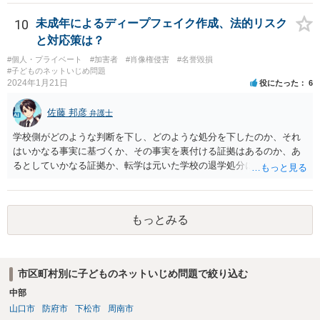
為性の問題、そしてそれを認識していたかという故意の問題もあり、
現実的に殺人とされる可能性はほぼ考えられないように思います。自
10
未成年によるディープフェイク作成、法的リスク
殺教唆もあり得なくはないですが、直接的かつ執拗な態様でないと、
と対応策は？
やはり実行行為性とか因果関係とかが認められづらいように思いま
#個人・プライベート
#加害者
#肖像権侵害
#名誉毀損
す。
#子どものネットいじめ問題
2024年1月21日
役にたった
6
佐藤 邦彦
弁護士
学校側がどのような判断を下し、どのような処分を下したのか、それ
はいかなる事実に基づくか、その事実を裏付ける証拠はあるのか、あ
るとしていかなる証拠か、転学は元いた学校の退学処分によるものな
のか、それとも質問者様の自主退学という形をとっているのか、元い
た学校は公立か私立か、など詳細がわからなければ何とも言えませ
ん。 また、ここに書かれている事情だけでは詳細を把握するにも限界
もっとみる
がありますし、被害者側がどのような主張を警察にされているのかも
わかりませんので、何ともいえません。 事態がそこまで深刻化してい
るというのであれば、速やかに弁護士に正式にご依頼いただくべきで
ある旨、保護者の方にお伝えするのがよいかと思います。。
市区町村別に子どものネットいじめ問題で絞り込む
中部
山口市
防府市
下松市
周南市