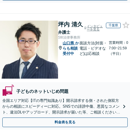
坪内 清久
千葉県
インタビュ
ーを見る
弁護士
Sfil法律事務所
営業時間：0
山口県
か
面談方法(対面・
らも相談
電話・ビデオな
7:00~21:59
受付中
ど)は応相談
（平日）
子どものネットいじめ問題
全国エリア対応【ITの専門知識あり】開示請求する側・された側双方
からの相談にスピーディーに対応。SNSでの誹謗中傷、悪質なコメン
ト、違法DLやアップロード、開示請求が届いた等、ご相談ください
【WEB面談OK&解決実績豊富】【千葉中央駅4分】
料金表を見る