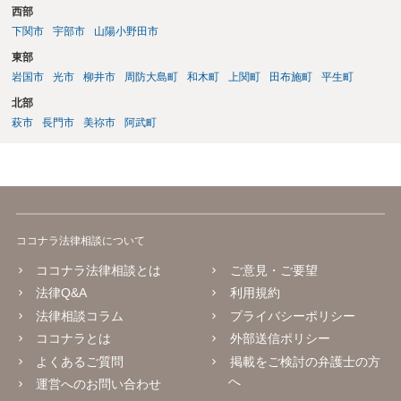
西部
下関市
宇部市
山陽小野田市
東部
岩国市
光市
柳井市
周防大島町
和木町
上関町
田布施町
平生町
北部
萩市
長門市
美祢市
阿武町
ココナラ法律相談について
ココナラ法律相談とは
ご意見・ご要望
法律Q&A
利用規約
法律相談コラム
プライバシーポリシー
ココナラとは
外部送信ポリシー
よくあるご質問
掲載をご検討の弁護士の方
へ
運営へのお問い合わせ