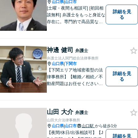
法を探ります。
山口県
山口市
|
[土曜・夜間も相談可] [初回相
詳細を見
談無料] 弁護士をもっと身近な
る
存在に。専門的で高品質なリ
ーガルサービスを提供しま
す。
神邊 健司
弁護士
弁護士法人関門総合法律事務所
山口県
下関市
|
【下関エリア地域密着型の法
詳細を見
律事務所】【離婚／相続／不
る
動産問題はお任せください】
法テラス可！小さな問題であ
っても、不安は抱え込まずご
相談ください。お一人おひと
りの声を大切にし、適切な解
山田 大介
弁護士
決方法をご提案いたします。
山田大介法律事務所
山口県
山口市
山口駅
から徒歩1分
|
【夜間/休日/出張相談可】【J
詳細を見