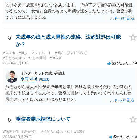
とりあえず放置すればいいと思います。 そのアプリ自体詐欺の可能性
があるので。 女性と合意のもとで卑猥な話をしただけでは、警察が動
くようには思えません。
5
未成年の娘と成人男性の連絡、法的対処は可能
か？
#被害者
#個人・プライベート
#訴訟・損害賠償請求
#子どものネットいじめ問題
#加害者
2020年6月18日
役にたった
14
インターネットに強い弁護士
永岡 孝裕
弁護士
残念ながら成人男性が未成年者と単に連絡を取り合うだけでは何らの
犯罪にも該当しませんので、警察に相談しても動いてくれませんし弁
護士としても出来ることはありません。
6
発信者開示請求について
#誹謗中傷
#名誉毀損
#子どものネットいじめ問題
2025年10月29日
役にたった
4