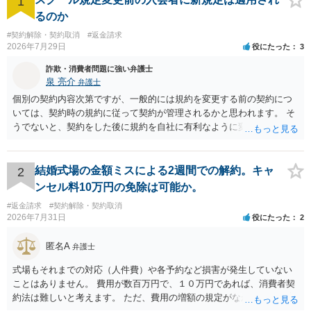
1
るのか
#契約解除・契約取消
#返金請求
2026年7月29日
役にたった
3
詐欺・消費者問題に強い弁護士
泉 亮介
弁護士
個別の契約内容次第ですが、一般的には規約を変更する前の契約につ
いては、契約時の規約に従って契約が管理されるかと思われます。 そ
うでないと、契約をした後に規約を自社に有利なように変更し、それ
を従前の顧客にも適用するということが認められてしまい不合理とな
る場合があるかと思われます。
結婚式場の金額ミスによる2週間での解約。キャ
2
ンセル料10万円の免除は可能か。
#返金請求
#契約解除・契約取消
2026年7月31日
役にたった
2
匿名A
弁護士
式場もそれまでの対応（人件費）や各予約など損害が発生していない
ことはありません。 費用が数百万円で、１０万円であれば、消費者契
約法は難しいと考えます。 ただ、費用の増額の規定がなかったのに増