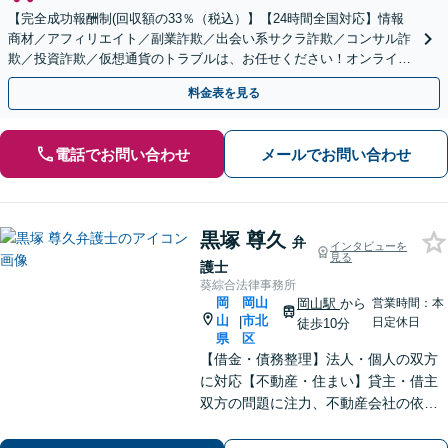
【完全成功報酬制(回収額の33％（税込）】【24時間全国対応】情報
商材／アフィリエイト／副業詐欺／出会い系サクラ詐欺／コンサル詐
欺／投資詐欺／仮想通貨のトラブルは、お任せください！オンライン
のみで解決も可能！
料金表を見る
電話でお問い合わせ
メールでお問い合わせ
黒塚 尊久
弁
インタビューを
見る
護士
葵綜合法律事務所
岡
岡山
岡山駅
から
営業時間：本
山
市北
|
日定休日
徒歩10分
県
区
【借金・債務整理】法人・個人の双方
に対応【不動産・住まい】貸主・借主
双方の問題に注力、不動産会社の依頼
実績あり【労働・雇用】労災事件に精
通。その他労働事件もカバー【行政事