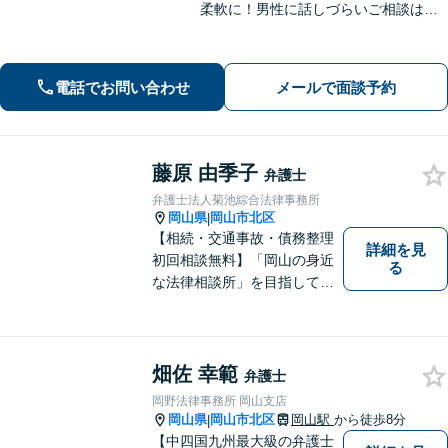
柔軟に！男性に話しづらいご相談は女
性弁護士がうかがいます／不動産トラ
ブルは司法書士・土地家屋調査士など
と連携してきめ細やかに対応【注力分
電話でお問い合わせ
メールで面談予約
野初回相談無料】【WEB面談可】
藤原 由季子
弁護士
弁護士法人菊池綜合法律事務所
岡山県
岡山市北区
|
【相続・交通事故・債務整理
詳細を見
初回相談無料】「岡山の身近
る
な法律相談所」を目指してい
ます。お悩みやご不安を抱え
た方のお力になれるよう全力
でサポートしていきます。ど
んなささいなことでも構いま
畑佐 幸範
弁護士
せん。お気軽にご相談くださ
岡野法律事務所 岡山支店
い。【土曜日も受付可能】
岡山県
岡山市北区
岡山駅
から徒歩8分
|
【専用駐車場あり】
【中四国九州最大級の弁護士