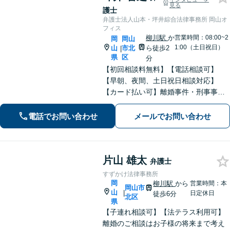
見る
護士
弁護士法人山本・坪井綜合法律事務所 岡山オ
フィス
柳川駅
か
営業時間：08:00~2
岡
岡山
1:00（土日祝日）
山
市北
ら徒歩2
|
県
区
分
【初回相談料無料】【電話相談可】
【早朝、夜間、土日祝日相談対応】
【カード払い可】離婚事件・刑事事
件・交通事故の専門弁護士があなたの
お悩みを解決いたします。一人で悩ま
電話でお問い合わせ
メールでお問い合わせ
ずに新たな一歩をわたしたちと。
片山 雄太
弁護士
すずかけ法律事務所
岡
柳川駅
から
営業時間：本
岡山市
山
|
日定休日
徒歩6分
北区
県
【子連れ相談可】【法テラス利用可】
離婚のご相談はお子様の将来まで考え