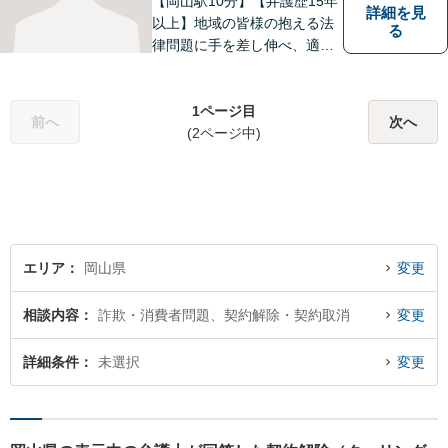
【岡山駅10分】【弁護歴15年
詳細を見
以上】地域の皆様の抱える法
る
律問題に手を差し伸べ、適切
な解決方法をご提案いたしま
す！小さなことでも、ぜひご
相談にいらしてください。よ
1ページ目
前へ
次へ
くお話をお伺いし、ご希望を
(2ページ中)
尊重しながら進めてまいりま
す。
エリア
岡山県
変更
相談内容
詐欺・消費者問題、契約解除・契約取消
変更
詳細条件
未選択
変更