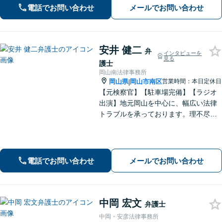
電話でお問い合わせ
メールでお問い合わせ
件】学校トラブル・いじめ問題に注力
【企業法務】予防法務・紛争対応お任
せください。
安井 健二
弁
インタビューを
見る
護士
岡山南法律事務所
岡山県
岡山市南区
営業時間：本日定休日
|
【元検察官】【駐車場完備】【ラジオ
出演】地元岡山を中心に、幅広い法律
トラブルを承っております。理不尽な
思いをされている方が「明るい未来」
を歩んでいけるよう、親切丁寧にサポ
ートいたします。お困りの方はお早め
にご相談ください【WEB面談｜夜間面
電話でお問い合わせ
メールでお問い合わせ
談可】
中岡 宏文
弁護士
中岡・安彦法律事務所