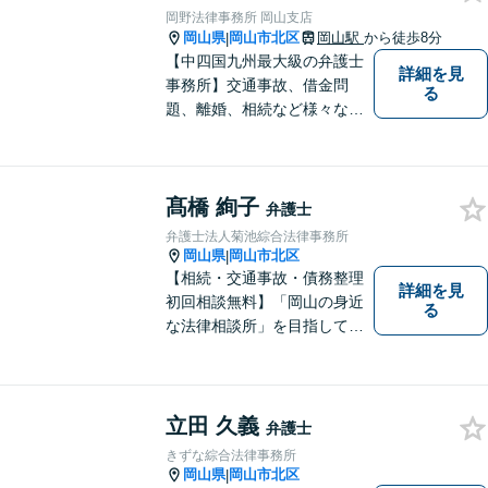
向に変化させることができる
岡野法律事務所 岡山支店
ように全力を尽くします。
岡山県
岡山市北区
岡山駅
から徒歩8分
|
【中四国九州最大級の弁護士
詳細を見
事務所】交通事故、借金問
る
題、離婚、相続など様々な問
題について、「何度でも無
料」の相談を行っています！
まずはお気軽にご相談くださ
髙橋 絢子
い！
弁護士
弁護士法人菊池綜合法律事務所
岡山県
岡山市北区
|
【相続・交通事故・債務整理
詳細を見
初回相談無料】「岡山の身近
る
な法律相談所」を目指してい
ます。お悩みやご不安を抱え
た方のお力になれるよう全力
でサポートしていきます。ど
んなささいなことでも構いま
立田 久義
弁護士
せん。お気軽にご相談くださ
きずな綜合法律事務所
い。【土曜日も受付可能】
岡山県
岡山市北区
|