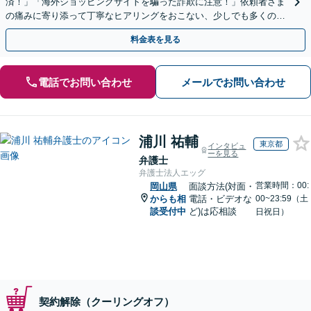
済！」「海外ショッピングサイトを騙った詐欺に注意！」依頼者さま
の痛みに寄り添って丁寧なヒアリングをおこない、少しでも多くの返
金が得られるよう尽力します！
料金表を見る
電話でお問い合わせ
メールでお問い合わせ
浦川 祐輔
東京都
インタビュ
ーを見る
弁護士
弁護士法人エッグ
営業時間：00:
岡山県
面談方法(対面・
からも相
電話・ビデオな
00~23:59（土
談受付中
ど)は応相談
日祝日）
契約解除（クーリングオフ）