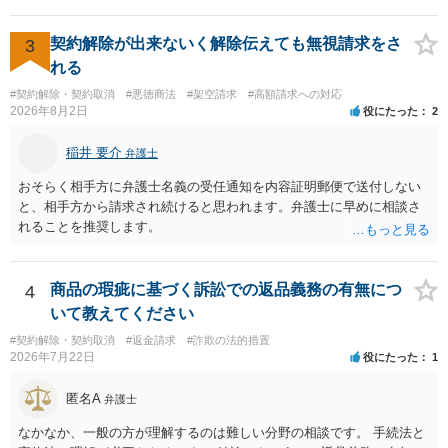
額するのは契約違反ですので、増額に応じずに契約を維持すればよい
ということになり、解約するのは理由がないことになります。
契約解除が出来ないく解除伝えても無視請求をさ
3
れる
#契約解除・契約取消
#悪徳商法
#架空請求
#高額請求への対応
2026年8月2日
役にたった
2
稲井 要介
弁護士
おそらく相手方に弁護士名義の受任通知を内容証明郵便で送付しない
と、相手方から請求され続けると思われます。弁護士に早めに相談さ
れることを推奨します。
商品の瑕疵に基づく訴訟での返品義務の有無につ
4
いて教えてください
#契約解除・契約取消
#返金請求
#詐欺の法的措置
2026年7月22日
役にたった
1
匿名A
弁護士
なかなか、一般の方が理解するのは難しい分野の相談です。 手続法と