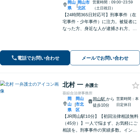
岡山
岡山市
営業時間：09:00~23:59
|
県
北区
（土日祝日）
【24時間365日対応可】刑事事件（在
宅事件・少年事件）に注力。被疑者に
なった方、身近な人が逮捕され方、す
ぐにご相談ください。刑事事件はスピ
ード勝負、初回の接見は即時駆けつけ
ます。事件解決後のアフターケアもい
たします。
電話でお問い合わせ
メールでお問い合わせ
北村 一
弁護士
葵綜合法律事務所
岡
岡山
岡山駅
から
営業時間：本
山
市北
|
日定休日
徒歩10分
県
区
【JR岡山駅10分】【初回法律相談無料
（45分）】一人で悩まず、お気軽にご
相談を。刑事事件の実績多数。インタ
ーネット、離婚問題も親身に対応いた