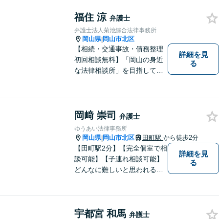
でサポートしていきます。ど
んなささいなことでも構いま
福住 涼
弁護士
せん。お気軽にご相談くださ
弁護士法人菊池綜合法律事務所
い。【土曜日も受付可能】
岡山県
岡山市北区
|
【専用駐車場あり】
【相続・交通事故・債務整理
詳細を見
初回相談無料】「岡山の身近
る
な法律相談所」を目指してい
ます。お悩みやご不安を抱え
た方のお力になれるよう全力
でサポートしていきます。ど
んなささいなことでも構いま
岡﨑 崇司
弁護士
せん。お気軽にご相談くださ
ゆうあい法律事務所
い。【土曜日も受付可能】
岡山県
岡山市北区
田町駅
から徒歩2分
|
【専用駐車場あり】
【田町駅2分】【完全個室で相
詳細を見
談可能】【子連れ相談可能】
る
どんなに難しいと思われる案
件でも、あきらめずに解決策
を探していきたいと考えてい
ます。トラブルに巻き込まれ
宇都宮 和馬
ている皆さまの現状を良い方
弁護士