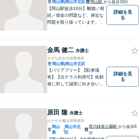
岡山県
岡山市北区
岡山駅
から徒歩10分
|
【岡山駅徒歩10分】離婚／相
詳細を見
続／借金の問題など、身近な
る
問題を取り扱っています。お
気軽にご相談下さい。
金馬 健二
弁護士
きずな綜合法律事務所
岡山県
岡山市北区
|
【バリアフリー】【駐車場
詳細を見
有】【法テラス利用可】依頼
る
者に対して誠実に向き合い、
寄り添うことを心がけており
ます。 どんなときでもすぐに
案件に取り掛かることができ
るように準備していますので
原田 隆
弁護士
お気軽にご相談ください。
おかやま楓法律事務所
西川緑道公園駅
から徒歩8
岡山
岡山市北
|
県
区
分