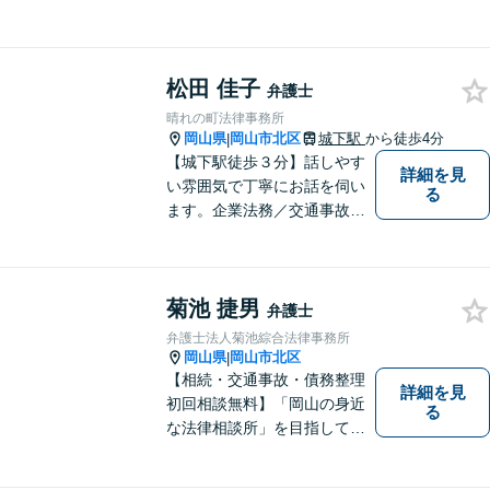
松田 佳子
弁護士
晴れの町法律事務所
岡山県
岡山市北区
城下駅
から徒歩4分
|
【城下駅徒歩３分】話しやす
詳細を見
い雰囲気で丁寧にお話を伺い
る
ます。企業法務／交通事故／
離婚／相続など幅広い案件を
取り扱っております。
菊池 捷男
弁護士
弁護士法人菊池綜合法律事務所
岡山県
岡山市北区
|
【相続・交通事故・債務整理
詳細を見
初回相談無料】「岡山の身近
る
な法律相談所」を目指してい
ます。お悩みやご不安を抱え
た方のお力になれるよう全力