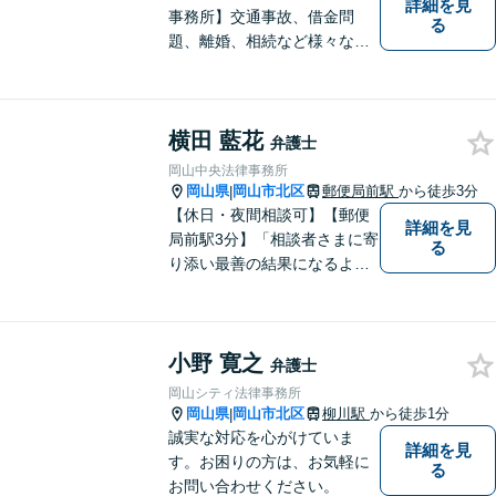
詳細を見
事務所】交通事故、借金問
る
題、離婚、相続など様々な問
題について、「何度でも無
料」の相談を行っています！
まずはお気軽にご相談くださ
横田 藍花
い！
弁護士
岡山中央法律事務所
岡山県
岡山市北区
郵便局前駅
から徒歩3分
|
【休日・夜間相談可】【郵便
詳細を見
局前駅3分】「相談者さまに寄
る
り添い最善の結果になるよう
尽力」婚姻費用・財産分与・
養育費の交渉などお任せくだ
さい「刑事事件：捜査機関に
小野 寛之
よる不当な取り調べや身体拘
弁護士
束から、依頼者さまの利益を
岡山シティ法律事務所
守ります【完全個室相談】
岡山県
岡山市北区
柳川駅
から徒歩1分
|
誠実な対応を心がけていま
詳細を見
す。お困りの方は、お気軽に
る
お問い合わせください。