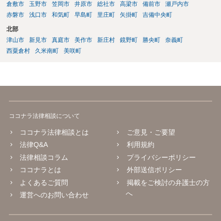
倉敷市
玉野市
笠岡市
井原市
総社市
高梁市
備前市
瀬戸内市
赤磐市
浅口市
和気町
早島町
里庄町
矢掛町
吉備中央町
北部
津山市
新見市
真庭市
美作市
新庄村
鏡野町
勝央町
奈義町
西粟倉村
久米南町
美咲町
ココナラ法律相談について
ココナラ法律相談とは
ご意見・ご要望
法律Q&A
利用規約
法律相談コラム
プライバシーポリシー
ココナラとは
外部送信ポリシー
よくあるご質問
掲載をご検討の弁護士の方
へ
運営へのお問い合わせ