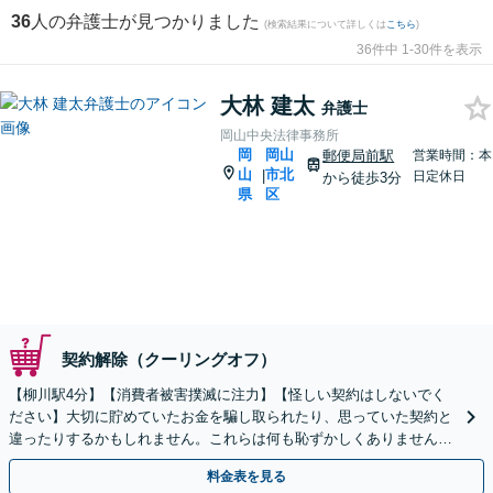
36
人の弁護士が見つかりました
(検索結果について詳しくは
こちら
)
36件中 1-30件を表示
大林 建太
弁護士
岡山中央法律事務所
岡
岡山
郵便局前駅
営業時間：本
山
市北
|
日定休日
から徒歩3分
県
区
契約解除（クーリングオフ）
【柳川駅4分】【消費者被害撲滅に注力】【怪しい契約はしないでく
ださい】大切に貯めていたお金を騙し取られたり、思っていた契約と
違ったりするかもしれません。これらは何も恥ずかしくありません。
あなたの大切なお金を取り戻すためにご相談ください。
料金表を見る