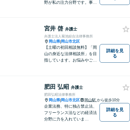
野が私の注力分野です。事務
所の理念は、ご相談の後には
心の中に花が咲いたようにな
っていただけること。【法テ
宮井 啓
ラス対応】【後払い対応】
弁護士
【日弁連国際人権問題委員会
弁護士法人菊池綜合法律事務所
所属】お困りの方は、お気軽
岡山県
岡山市北区
|
にご相談下さい。
【土曜の初回相談無料】「岡
詳細を見
山の身近な法律相談所」を目
る
指しています。お悩みやご不
安を抱えた方のお力になれる
よう、全力でサポートしてい
きます。どんなささいなこと
でも構いません。お気軽にご
肥田 弘昭
弁護士
相談ください。【土曜日も受
肥田弘昭法律事務所
付可能】【専用駐車場あり】
岡山県
岡山市北区
岡山駅
から徒歩10分
|
企業法務、特に独占禁止法、
詳細を見
フリーランス法などの経済法
る
分野に力を入れていま
す！！！