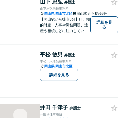
山下 忠弘
少しでも解決されますよう，
弁護士
誠心誠意努力いたす所存で
山下忠弘法律事務所
す。皆様方のご来所をお待ち
岡山県
岡山市北区
岡山駅
から徒歩3分
|
しております。
【岡山駅から徒歩3分】IT、知
詳細を見
的財産、人事や労務問題、遺
る
産や相続などに注力していま
す。「弁護士に相談するか迷
っている」という悩みをお持
ちの方は、どうぞお気軽にご
平松 敏男
相談ください。依頼者さまの
弁護士
サポートができるよう努めて
平松・木津法律事務所
まいります。
岡山県
岡山市北区
|
詳細を見る
井田 千津子
弁護士
井田法律事務所