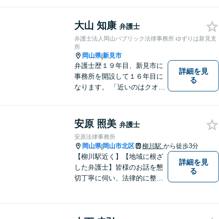
大山 知康
弁護士
弁護士法人岡山パブリック法律事務所 ゆずりは新見支
所
岡山県
新見市
|
弁護士歴１９年目、新見市に
詳細を見
事務所を開設して１６年目に
る
なります。 「近いのはクオリ
ティ」をモットーに、地元の
皆さまに距離的にも精神的に
も「近い」法律事務所となれ
安原 照美
弁護士
るよう職員一同頑張っていま
安原法律事務所
す。 お気軽にお問い合わせく
岡山県
岡山市北区
柳川駅
から徒歩3分
|
ださい。
【柳川駅近く】【地域に根ざ
詳細を見
した弁護士】皆様のお話を懇
る
切丁寧に伺い、法律的に整理
して、わかりやすい言葉でご
説明いたします。【24時間予
約受付可】皆様方のお悩みが