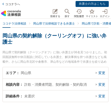
弁護士の方はこちら
ココナラへ
投稿する
探す
閲覧履歴
マイリスト
ログイン
ココナラ法律相談
岡山県で法律相談できる弁護士
岡山県で詐欺・消費
岡山県の契約解除（クーリングオフ）に強い弁
護士
岡山県で契約解除（クーリングオフ）に強い弁護士が36名見つかりました。初
回面談無料や休日面談に対応している弁護士、解決事例を持つ弁護士なども掲
載中。さらに岡山市北区や倉敷市、津山市などの地域条件で弁護士を絞り込め
ます。詐欺・消費者問題に関係する投資詐欺や副業詐欺、FX詐欺等の細かな分
野での絞り込み検索もでき便利です。特に岡山中央法律事務所の大林 建太弁護
エリア
岡山県
変更
士や葵綜合法律事務所の黒塚 尊久弁護士、岡山南法律事務所の安井 健二弁護士
のプロフィール情報や弁護士費用、強みなどが注目されています。『岡山県で
相談内容
詐欺・消費者問題、契約解除・契約取消
変更
土日や夜間に発生した契約解除（クーリングオフ）のトラブルを今すぐに弁護
士に相談したい』『契約解除（クーリングオフ）のトラブル解決の実績豊富な
近くの弁護士を検索したい』『初回相談無料で契約解除（クーリングオフ）を
詳細条件
未選択
変更
法律相談できる岡山県内の弁護士に相談予約したい』などでお困りの相談者さ
んにおすすめです。