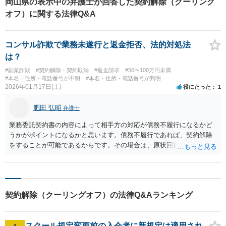
岡山県の表示中の弁護士が回答した契約解除（クーリング
オフ）に関する法律Q&A
コンサル詐欺で業務未遂行と返金拒否、法的対処法
は？
#副業詐欺
#契約解除・契約取消
#返金請求
#50〜100万円未満
#本名・住所・電話番号が不明
#本名・住所・電話番号が判明
2026年01月17日(土)
役にたった
1
肥田 弘昭
弁護士
業務委託契約書の内容によって相手方の対応が債務不履行になるかど
うかがポイントになるかと思います。債務不履行であれば、契約解除
をすることが可能であるからです。その場合は、原状回復請求権とし
て支払った金銭も返還請求できます。やりとりの記録などと契約書な
どについて一度弁護士に面談相談をすることをお勧めします。ご参考
にしてください。
契約解除（クーリングオフ）の法律Q&Aランキング
スクール規定変更前の入会者に新規定は適用され