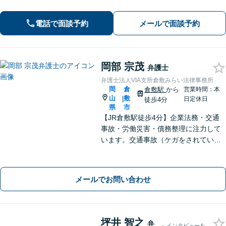
します。平日日中に時間が取れない方
は、事前予約で休日・夜間も対応
電話で面談予約
メールで面談予約
岡部 宗茂
弁護士
弁護士法人VIA支所倉敷みらい法律事務所
岡
倉
倉敷駅
から
営業時間：本
山
敷
|
日定休日
徒歩4分
県
市
【JR倉敷駅徒歩4分】企業法務・交通
事故・労働災害・債務整理に注力して
います。交通事故（ケガをされている
被害者の方）、債務整理（過払い金請
求を含む）、労働災害、他士業からの
ご紹介がある場合の事業者相談は初回
メールでお問い合わせ
無料です。
坪井 智之
弁
インタビューを