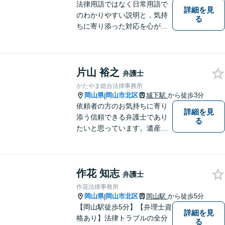
【専用駐車場あり】
法律用語ではなく日常用語で
詳細を見
のわかりやすい説明と，気持
る
ちに寄り添った対応を心がけ
ています。
片山 裕之
弁護士
かたやま総合法律事務所
岡山県
岡山市北区
城下駅
から徒歩3分
|
依頼者の方のお気持ちに寄り
詳細を見
添う信頼できる弁護士であり
る
たいと思っています。遺産分
割、交通事故、刑事事件、離
婚、不貞慰謝料、木企業法務
等に対応しています。お気軽
作花 知志
にご相談ください。
弁護士
作花法律事務所
岡山県
岡山市北区
岡山駅
から徒歩5分
|
【岡山駅徒歩5分】【弁理士資
詳細を見
格あり】法律トラブルの全分
る