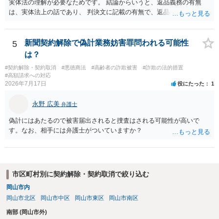
実体法の理解が必要なためです。 結論からいうと、返品義務の有無
は、実体法上の話であり、 判決文に記載の有無で、返品義務の有無が
左右されることはありません。 ただし、「原告は被告に対し商品を返
品せよ」と判決文に書かれていなくても、 全額支払い判決の前提とし
て、契約不適合責任を理由に契約を解除してれば、 原状回復義務とし
新聞契約解除で偽計業務妨害罪問われる可能性
5
て、相談者さんは、商品の返品義務を負うことになります。 ただし、
は？
訴訟上何等かの形で、返品義務の有無が争われ争点化していたが、 結
#契約解除・契約取消
#悪徳商法
#高齢者の詐欺被害
#詐欺の法的措置
論として、返品義務が存在しないというような判断が判決理由中で下
#高額請求への対応
されていれば、 相手は返品請求を再度主張できない可能性はあります
2026年7月17日
役にたった
1
（信義則による主張制限）。
永野 広美
弁護士
偽計にはあたるので被害届出されると捜査はされる可能性が高いで
す。なお、相手には弁護士がついていますか？
市区町村別に契約解除・契約取消で絞り込む
岡山市内
岡山市北区
岡山市中区
岡山市東区
岡山市南区
南部 (岡山市外)