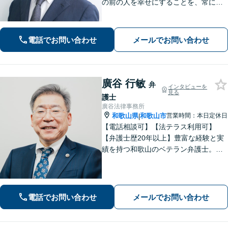
の前の人を幸せにすることを、常にこ
ころがけています。法律と実務を熟知
した弁護士が、一刻も早い解決を目指
します。お困りの方は、お気軽にご相
電話でお問い合わせ
メールでお問い合わせ
談ください。
廣谷 行敏
弁
インタビューを
見る
護士
廣谷法律事務所
和歌山県
和歌山市
営業時間：本日定休日
|
【電話相談可】【法テラス利用可】
【弁護士歴20年以上】豊富な経験と実
績を持つ和歌山のベテラン弁護士。
【相続・遺言】他士業との連携でスピ
ーディーに解決【離婚・男女問題】女
性弁護士も在籍。DV／モラハラ・お子
さまの問題も親身に取り組む【夜間・
電話でお問い合わせ
メールでお問い合わせ
休日面談可】