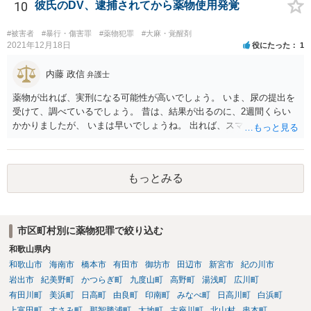
10
彼氏のDV、逮捕されてから薬物使用発覚
#被害者
#暴行・傷害罪
#薬物犯罪
#大麻・覚醒剤
2021年12月18日
役にたった
1
内藤 政信
弁護士
薬物が出れば、実刑になる可能性が高いでしょう。 いま、尿の提出を
受けて、調べているでしょう。 昔は、結果が出るのに、2週間くらい
かかりましたが、 いまは早いでしょうね。 出れば、スマホの押収と家
宅捜索ですね。
もっとみる
市区町村別に薬物犯罪で絞り込む
和歌山県内
和歌山市
海南市
橋本市
有田市
御坊市
田辺市
新宮市
紀の川市
岩出市
紀美野町
かつらぎ町
九度山町
高野町
湯浅町
広川町
有田川町
美浜町
日高町
由良町
印南町
みなべ町
日高川町
白浜町
上富田町
すさみ町
那智勝浦町
太地町
古座川町
北山村
串本町