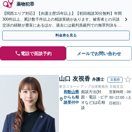
薬物犯罪
【関西エリア対応】【弁護士歴15年以上】【初回相談30分無料】年間
300件以上、累計数千件以上の相談実績があります。被害者との示談
交渉の経験が豊富にあるほか、過去には裁判員裁判での無罪判決を獲
得した実績もあります。ぜひお任せください。
料金表を見る
電話で面談予約
メールでお問い合わせ
山口 友視香
弁護士
京都府
東京スタートアップ法律事務所 京都支店
和歌山県
面談方法(対
営業時間：06:
からも相
面・電話・ビデ
30~22:00（土
談受付中
オなど)は応相
日祝日）
談