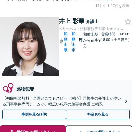
17件中 1-17件を表示
井上 彩華
弁護士
ベリーベスト法律事務所 和歌山オフィス
和
和
和歌山駅
営業時間：09:30~
歌
歌
18:00（土日祝日）
から徒歩9
|
山
山
分
県
市
薬物犯罪
【初回相談無料／全国どこでもスピード対応】元検事の弁護士が率い
る刑事事件専門チームが、幅広い犯罪の加害者弁護に対応。
事例を見る(1件)
料金表を見る