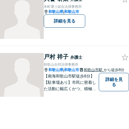
談ください。
本町通り綜合法律事務所
和歌山県
和歌山市
|
詳細を見る
戸村 祥子
弁護士
和歌山合同法律事務所
和歌山県
和歌山市
和歌山市駅
から徒歩8分
|
【南海和歌山市駅徒歩8分】
詳細を見
【駐車場あり】市民に密着し
る
た活動に幅広くかつ、積極的
に取り組んでいます。離婚問
題／相続問題／刑事事件／借
金問題／労働問題など、幅広
く対応可能。【地域に根ざし
た弁護士】法律トラブルでお
悩みの方は、お気軽にご相談