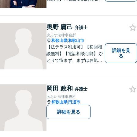
く、京橋親水公園そばにある
親しみやすい法律事務所で
す。一人で悩まず、まずはご
相談ください。あなたの灯り
奥野 庸己
弁護士
となれるよう誠心誠意努めま
虎ふす法律事務所
す。
和歌山県
和歌山市
|
【法テラス利用可】【初回相
詳細を見
談無料】【電話相談可能】 ひ
る
とりで悩まず、まずはお気軽
にご相談ください。 早い段階
でのご相談が、有利で納得し
た解決につながります。
岡田 政和
弁護士
あおい法律事務所
和歌山県
田辺市
|
詳細を見る