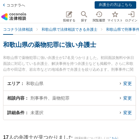
弁護士の方はこちら
ココナラへ
投稿する
探す
閲覧履歴
マイリスト
ログイン
ココナラ法律相談
和歌山県で法律相談できる弁護士
和歌山県で刑事事
和歌山県の薬物犯罪に強い弁護士
和歌山県で薬物犯罪に強い弁護士が17名見つかりました。初回面談無料や休日
面談に対応している弁護士、解決事例を持つ弁護士なども掲載中。さらに和歌
山市や田辺市、岩出市などの地域条件で弁護士を絞り込めます。刑事事件に関
係する加害者側や少年事件、再犯・前科あり等の細かな分野での絞り込み検索
もでき便利です。特にベリーベスト法律事務所 和歌山オフィスの井上 彩華弁護
エリア
和歌山県
変更
士や佐藤生空法律事務所の佐藤 生空弁護士、虎ノ門法律経済事務所 和歌山支店
の野上 晶平弁護士のプロフィール情報や弁護士費用、強みなどが注目されてい
相談内容
刑事事件、薬物犯罪
変更
ます。『和歌山県で土日や夜間に発生した薬物犯罪のトラブルを今すぐに弁護
士に相談したい』『薬物犯罪のトラブル解決の実績豊富な近くの弁護士を検索
したい』『初回相談無料で薬物犯罪を法律相談できる和歌山県内の弁護士に相
詳細条件
未選択
変更
談予約したい』などでお困りの相談者さんにおすすめです。
17
人の弁護士が見つかりました
(検索結果について詳しくは
こちら
)