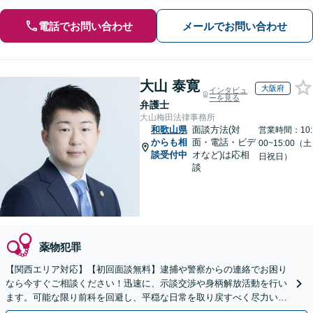
電話でお問い合わせ
メールでお問い合わせ
大山 泰寛
大阪府
インタビュ
ーを見る
弁護士
大山梅田法律事務所
和歌山県
面談方法(対
営業時間：10:
からも相
面・電話・ビデ
00~15:00（土
談受付中
オなど)は応相
日祝日）
談
薬物犯罪
【関西エリア対応】【初回面談無料】逮捕や警察からの連絡でお困り
なら今すぐご相談ください！迅速に、示談交渉や身柄解放活動を行い
ます。可能な限り前科を回避し、平穏な日常を取り戻すべく尽力いた
します【休日・夜間相談可】