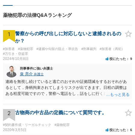
があり、当時も以前犯した恐喝事件（おやじ狩り）で保護観察中でした。 ■
解決のポイント 少年事件の場合、家庭裁判所調査官の意見が処分に大きな影
響を与えることから、調査官の心証が良くなるように、付添い人が弁護活動
薬物犯罪の法律Q&Aランキング
することが重要です。
1
警察からの呼び出しに対応しないと逮捕されるの
か？
#加害者
#薬物犯罪
#逮捕や勾留の阻止・準抗告
#刑事裁判
#加害者（再犯）
#万引き・窃盗罪
2024年10月8日
役にたった
9
刑事事件に強い弁護士
泉 亮介
弁護士
連絡を無視し続けていると逃亡のおそれや証拠隠滅をするおそれがあ
るとして，身柄拘束されてしまうリスクが出てきます。日程の調整は
ある程度可能ですので，警察へ電話をし，話をしに行く日程の調整を
された方が良いでしょう。 もし一人で行くことが不安であれば，弁護
士に同行を依頼することも可能です。
2
古物商の中古品の定義について質問です。
#契約書作成・リーガルチェック
#薬物犯罪
2020年3月5日
役にたった
6