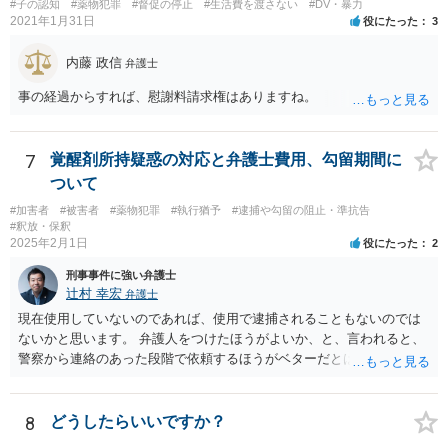
を疑われるやり取りが一切なく、共同所持が疑われる状況にないので
#子の認知
#薬物犯罪
#督促の停止
#生活費を渡さない
#DV・暴力
あれば、心配は特に必要ないかと思われます。
2021年1月31日
役にたった
3
内藤 政信
弁護士
事の経過からすれば、慰謝料請求権はありますね。
7
覚醒剤所持疑惑の対応と弁護士費用、勾留期間に
ついて
#加害者
#被害者
#薬物犯罪
#執行猶予
#逮捕や勾留の阻止・準抗告
#釈放・保釈
2025年2月1日
役にたった
2
刑事事件に強い弁護士
辻村 幸宏
弁護士
現在使用していないのであれば、使用で逮捕されることもないのでは
ないかと思います。 弁護人をつけたほうがよいか、と、言われると、
警察から連絡のあった段階で依頼するほうがベターだとは思います。
費用面は、各弁護士で異なりますので、お問合せいただくことをおす
すめします。勾留については、そもそも逮捕されるかどうかもわかり
ませんが、逮捕された場合には基本的には10日処理となるのではない
8
どうしたらいいですか？
かと思います。