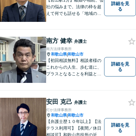
【岩出駅1分】離婚や相続、会
詳細を見
社の悩みまで。法律の枠を超
る
えて何でも話せる「地域のか
かりつけ弁護士」として、一
歩前へ進む安心を。一つひと
つのご縁を大切に、紀の川市
南方 健幸
育ちの私が丁寧にサポートし
弁護士
ます。【丁寧なヒアリング】
南方法律事務所
【休日や夜間相談も柔軟に対
和歌山県
和歌山市
|
応】
【初回相談無料】相談者様の
詳細を見
これからの人生、歩む道に、
る
プラスとなることを利益と考
え、相談者の人生を背負って
活動してまいります。和歌山
はもちろん、関西・関東から
ご相談いただくこともありま
安田 克己
弁護士
す。
灯か法律事務所
和歌山県
和歌山市
|
【弁護士歴１０年以上】【法
詳細を見
テラス利用可】【夜間／休日
る
相談可】和歌山市役所の近