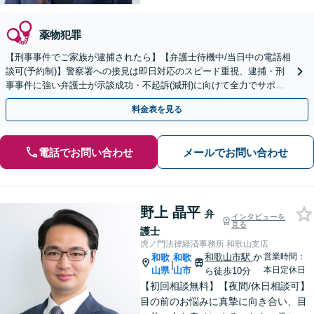
薬物犯罪
【刑事事件でご家族が逮捕されたら】【弁護士待機中/当日中の電話相
談可(予約制)】警察署への接見は即日対応のスピード重視、逮捕・刑
事事件に強い弁護士が示談成功・不起訴(減刑)に向けて全力でサポー
トします。【加害者側の相談専門】
料金表を見る
電話でお問い合わせ
メールでお問い合わせ
野上 晶平
弁
インタビューを
見る
護士
虎ノ門法律経済事務所 和歌山支店
和歌山市駅
か
営業時間：
和歌
和歌
|
山県
山市
本日定休日
ら徒歩10分
【初回相談無料】【夜間/休日相談可】
目の前のお悩みに真摯に向き合い、目