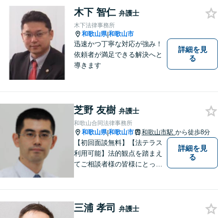
木下 智仁
弁護士
木下法律事務所
和歌山県
和歌山市
|
迅速かつ丁寧な対応が強み！
詳細を見
依頼者が満足できる解決へと
る
導きます
芝野 友樹
弁護士
和歌山合同法律事務所
和歌山県
和歌山市
和歌山市駅
から徒歩8分
|
【初回面談無料】【法テラス
詳細を見
利用可能】法的観点を踏まえ
る
てご相談者様の皆様にとって
最良の解決を図ることに常に
心がけています。創設55年を
超える歴史ある事務所です。
三浦 孝司
【当日／夜間／応相談】お悩
弁護士
み事がございましたら、お気