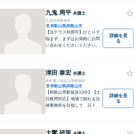
九鬼 周平
弁護士
九鬼法律事務所
和歌山県
和歌山市
|
【法テラス利用可】ひとりで
詳細を見
悩まず、まずはお気軽にお問
る
い合わせくださいください。
津田 泰宏
弁護士
本町通り綜合法律事務所
和歌山県
和歌山市
|
【和歌山市駅徒歩13分】【土
詳細を見
日夜間対応】地域で頼れる法
る
律事務所を目指して、日々尽
力しています。刑事事件／交
通事故／相続／その他一般の
民事事件など、幅広く対応可
能です。まずはお気軽にご相
大饗 研策
弁護士