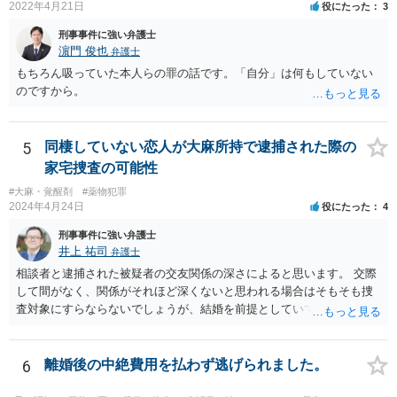
故（例えば、複数人が亡くなるとか、無車検・無保険で後遺障害を生
2022年4月21日
役にたった
3
じた被害者への賠償が全くできないとか。）などでなければ、交通事
刑事事件に強い弁護士
故についてしっかり反省し、相手方への賠償責任を果たすことができ
濵門 俊也
弁護士
れば、異種前科で執行猶予中であっても、罰金刑で済み、執行猶予を
もちろん吸っていた本人らの罪の話です。「自分」は何もしていない
取り消されない可能性が高いです。 通勤で車を使われていたり、趣味
のですから。
が車の運転なのですね。 一番大事なことは、あなたが二度と覚醒剤に
手を出さず、まじめに立派な社会人として生活することです。クスリ
とは決別するため、車の運転で気分転換することもとても良いことだ
5
同棲していない恋人が大麻所持で逮捕された際の
と思います。 人生は、その気があれば、十分やり直せます。頑張って
ください。
家宅捜査の可能性
#大麻・覚醒剤
#薬物犯罪
2024年4月24日
役にたった
4
刑事事件に強い弁護士
井上 祐司
弁護士
相談者と逮捕された被疑者の交友関係の深さによると思います。 交際
して間がなく、関係がそれほど深くないと思われる場合はそもそも捜
査対象にすらならないでしょうが、結婚を前提としていて、頻繁にLIN
E等のやり取りをしており、そのやり取りの中に薬物の存在を疑わせる
ものがある、という事情が存在する場合、まずは任意での参考人聴取
が行われ、その結果を受けて捜索差押許可状の発布を検討する、とい
6
離婚後の中絶費用を払わず逃げられました。
う流れになるでしょう。 恋人にあたる方とのやり取り中に薬物の存在