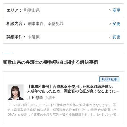
ください。
エリア
和歌山県
変更
相談内容
刑事事件、薬物犯罪
変更
詳細条件
未選択
変更
和歌山県の弁護士の薬物犯罪に関する解決事例
# 薬物犯罪
【事務所事例】合成麻薬を使用した麻薬取締法違反。
未成年であったため、調査官の心証が良くなるように
弁護活動をし、保護観察処分に
井上 彩華
弁護士
【ご相談内容】※ベリーベスト法律事務所全体の解決事例となります。 罪
名：麻薬取締法違反 解決結果：保護観察処分 ■事件発生の経緯 合成麻薬（M
DMA）を使用して電車の中吊り広告を破く器物損壊を起こし、駆けつけた警
察官に暴行を加えたため公務執行妨害により逮捕された事案です。 ■相談～
解決の流れ 被疑者は16歳の少年で、これまでに幾度も警察に補導された前歴