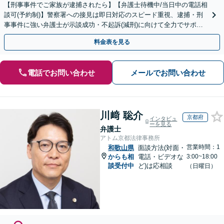
【刑事事件でご家族が逮捕されたら】【弁護士待機中/当日中の電話相
談可(予約制)】警察署への接見は即日対応のスピード重視、逮捕・刑
事事件に強い弁護士が示談成功・不起訴(減刑)に向けて全力でサポー
トします。【加害者側の相談専門】
料金表を見る
電話でお問い合わせ
メールでお問い合わせ
川﨑 聡介
京都府
インタビュ
ーを見る
弁護士
アトム京都法律事務所
営業時間：1
和歌山県
面談方法(対面・
からも相
電話・ビデオな
3:00~18:00
談受付中
ど)は応相談
（日曜日）