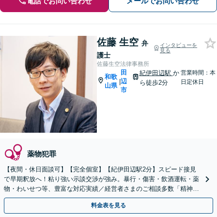
電話でお問い合わせ
メールでお問い合わせ
佐藤 生空
弁
インタビューを
見る
護士
佐藤生空法律事務所
田
紀伊田辺駅
か
営業時間：本
和歌
辺
|
日定休日
ら徒歩2分
山県
市
薬物犯罪
【夜間・休日面談可】【完全個室】【紀伊田辺駅2分】スピード接見
で早期釈放へ！粘り強い示談交渉が強み。暴行・傷害・飲酒運転・薬
物・わいせつ等、豊富な対応実績／経営者さまのご相談多数「精神面
のサポートも大切に」どんな疑問にも丁寧にお答えします
料金表を見る