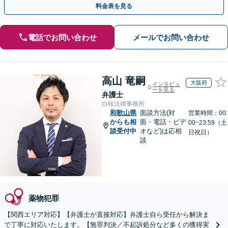
料金表を見る
電話でお問い合わせ
メールでお問い合わせ
高山 竜嗣
大阪府
インタビュ
ーを見る
弁護士
白桜法律事務所
和歌山県
面談方法(対
営業時間：00:
からも相
面・電話・ビデ
00~23:59（土
談受付中
オなど)は応相
日祝日）
談
薬物犯罪
【関西エリア対応】【弁護士が直接対応】弁護士自ら受任から解決ま
で丁寧に対応いたします。【無罪判決／不起訴処分など多くの獲得実