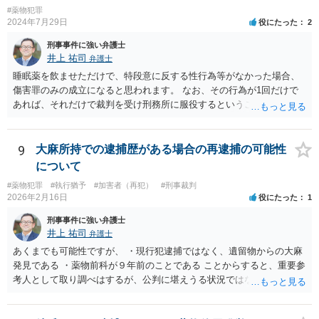
#薬物犯罪
2024年7月29日
役にたった
2
刑事事件に強い弁護士
井上 祐司
弁護士
睡眠薬を飲ませただけで、特段意に反する性行為等がなかった場合、
傷害罪のみの成立になると思われます。 なお、その行為が1回だけで
あれば、それだけで裁判を受け刑務所に服役するということは考えに
くいです。
9
大麻所持での逮捕歴がある場合の再逮捕の可能性
について
#薬物犯罪
#執行猶予
#加害者（再犯）
#刑事裁判
2026年2月16日
役にたった
1
刑事事件に強い弁護士
井上 祐司
弁護士
あくまでも可能性ですが、 ・現行犯逮捕ではなく、遺留物からの大麻
発見である ・薬物前科が９年前のことである ことからすると、重要参
考人として取り調べはするが、公判に堪えうる状況ではないとして、
嫌疑不十分として起訴猶予となる可能性も否定できないように思いま
す。