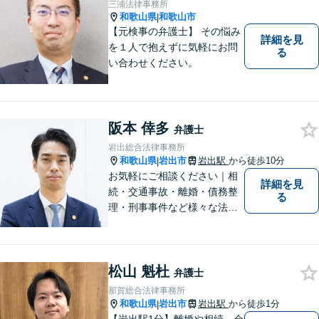
三浦法律事務所
軽にご相談下さい。
和歌山県
和歌山市
|
【元検事の弁護士】 その悩み
詳細を見
を１人で抱えずに気軽にお問
る
い合わせください。
阪本 倖多
弁護士
岩出総合法律事務所
和歌山県
岩出市
岩出駅
から徒歩10分
|
お気軽にご相談ください｜相
詳細を見
続・交通事故・離婚・債務整
る
理・刑事事件など様々な法律
問題に対応｜相続、交通事
故、不貞問題については初回3
0分無料相談あり｜夜間・休
松山 魁杜
日・オンライン相談OK（要予
弁護士
約）｜丁寧な報告とスピード
那賀総合法律事務所
対応で安心をお届けします
和歌山県
岩出市
岩出駅
から徒歩1分
|