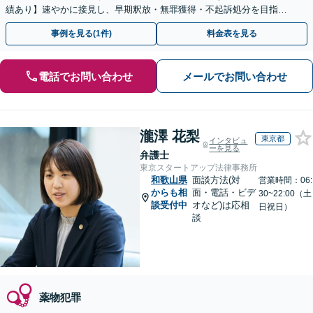
績あり】速やかに接見し、早期釈放・無罪獲得・不起訴処分を目指し
ます。示談交渉もお任せください【電話／メール相談可】
事例を見る(1件)
料金表を見る
電話でお問い合わせ
メールでお問い合わせ
瀧澤 花梨
東京都
インタビュ
ーを見る
弁護士
東京スタートアップ法律事務所
和歌山県
面談方法(対
営業時間：06:
からも相
面・電話・ビデ
30~22:00（土
談受付中
オなど)は応相
日祝日）
談
薬物犯罪