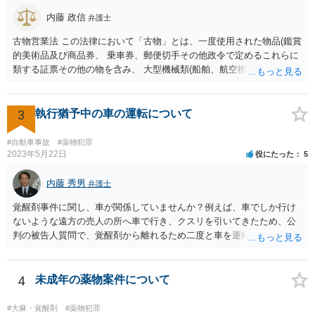
内藤 政信
弁護士
古物営業法 この法律において「古物」とは、一度使用された物品(鑑賞
的美術品及び商品券、 乗車券、郵便切手その他政令で定めるこれらに
類する証票その他の物を含み、 大型機械類(船舶、航空機、工作機械そ
の他これらに類する物をいう。)で政令で 定めるものを除く。以下同
じ。)若しくは使用されない物品で使用のために取引 きされたもの又は
これらの物品に幾分の手入れをしたものをいう。 単純に言うと、一
3
執行猶予中の車の運転について
度、消費者の手に渡ったものは、法律上は、古物になります。 したが
って、転売するなら、許可証が必要ですが、取り締まりが追いつきま
#自動車事故
#薬物犯罪
せ んね。事実上、野放しですね。 また、アマゾンなどでは、独自に新
2023年5月22日
役にたった
5
品の定義を定めていますね。
内藤 秀男
弁護士
覚醒剤事件に関し、車が関係していませんか？例えば、車でしか行け
ないような遠方の売人の所へ車で行き、クスリを引いてきたため、公
判の被告人質問で、覚醒剤から離れるため二度と車を運転をしない、
と誓約したとか？ つまり、あなたの執行猶予中の前科と車の運転に関
連性があるかどうかです。 もし、まったく関連性がなく、あなたが言
うように悪質な道路交通法違反もせず、単純に過失運転致傷を起こし
4
未成年の薬物案件について
ただけなら、通常は、異種犯罪の執行猶予を取り消されることはあり
ません。もちろん、初犯の人でも一発で公判請求されるような重大事
#大麻・覚醒剤
#薬物犯罪