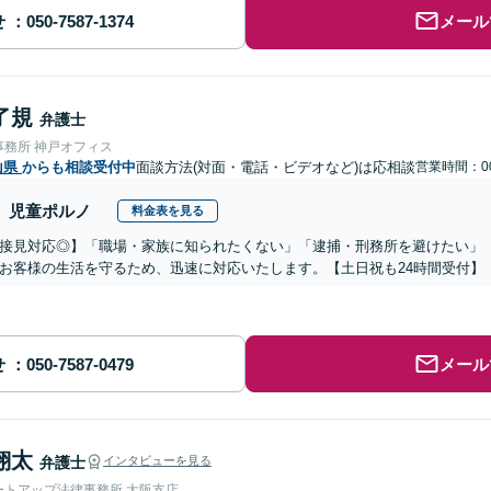
せ
メール
了規
弁護士
事務所 神戸オフィス
山県
からも相談受付中
面談方法(対面・電話・ビデオなど)は応相談
営業時間：00
児童ポルノ
料金表を見る
接見対応◎】「職場・家族に知られたくない」「逮捕・刑務所を避けたい」
お客様の生活を守るため、迅速に対応いたします。【土日祝も24時間受付】
せ
メール
翔太
弁護士
インタビューを見る
ートアップ法律事務所 大阪支店