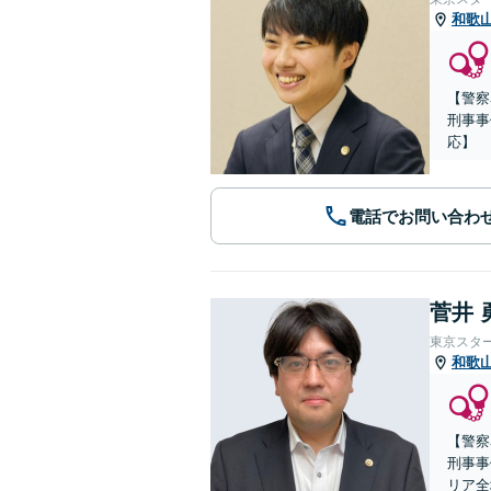
和歌
【警察
刑事事
応】
電話でお問い合わ
菅井 
東京スタ
和歌
【警察
刑事事
リア全