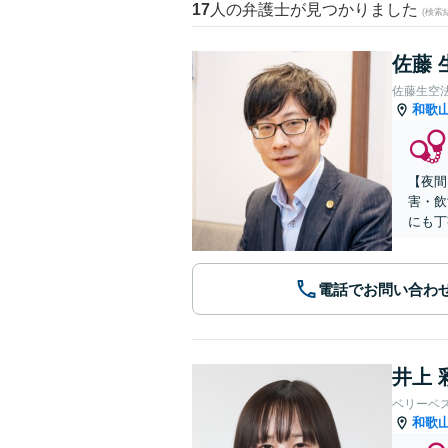
17
人の弁護士が見つかりました
(検索
佐藤 
佐藤生空
和歌
【夜間
害・飲
にも丁
電話でお問い合わ
井上 
ベリーベ
和歌