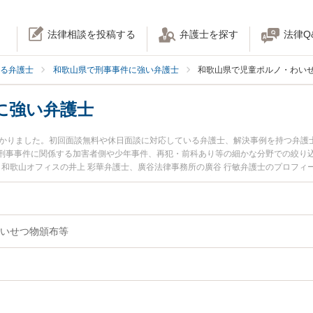
法律相談を投稿する
弁護士を探す
法律Q
る弁護士
和歌山県で刑事事件に強い弁護士
和歌山県で児童ポルノ・わい
に強い弁護士
つかりました。初回面談無料や休日面談に対応している弁護士、解決事例を持つ弁護
刑事事件に関係する加害者側や少年事件、再犯・前科あり等の細かな分野での絞り
 和歌山オフィスの井上 彩華弁護士、廣谷法律事務所の廣谷 行敏弁護士のプロフ
ポルノのトラブルを今すぐに弁護士に相談したい』『児童ポルノのトラブル解決の
内の弁護士に相談予約したい』などでお困りの相談者さんにおすすめです。
いせつ物頒布等