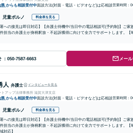
山県
からも相談受付中
面談方法(対面・電話・ビデオなど)は応相談
営業時間：06
児童ポルノ
料金表を見る
署への接見は即日対応】【弁護士待機中/当日中の電話相談可(予約制)】ご
件担当の弁護士が身柄釈放・不起訴獲得に向けて全力でサポートします。【毎
せ
メール
勇人
弁護士
インタビューを見る
ートアップ法律事務所 滋賀大津支店
山県
からも相談受付中
面談方法(対面・電話・ビデオなど)は応相談
営業時間：06
児童ポルノ
料金表を見る
署への接見は即日対応】【弁護士待機中/当日中の電話相談可(予約制)】ご
件担当の弁護士が身柄釈放・不起訴獲得に向けて全力でサポートします。【毎
域対応】