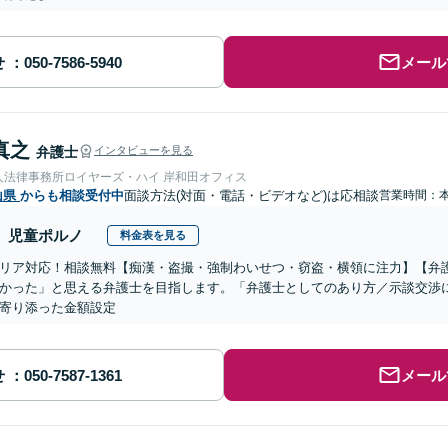
せ
メール
真之
弁護士
インタビューを見る
人法律事務所ロイヤーズ・ハイ 岸和田オフィス
山県
からも相談受付中
面談方法(対面・電話・ビデオなど)は応相談
営業時間：
児童ポルノ
料金表を見る
リア対応！相談無料【痴漢・盗撮・強制わいせつ・窃盗・横領に注力】【弁
かった」と思える弁護士を目指します。「弁護士としてのあり方／示談交渉
寄り添った金額設定
せ
メール