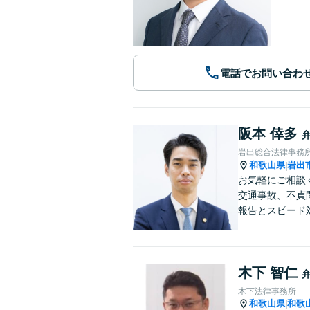
電話でお問い合わ
阪本 倖多
岩出総合法律事務
和歌山県
岩出
|
お気軽にご相談
交通事故、不貞
報告とスピード
木下 智仁
木下法律事務所
和歌山県
和歌
|