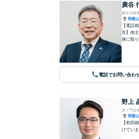
廣谷 
廣谷法律
和歌
【電話相
言】他士
身に取り
電話でお問い合わ
野上 
虎ノ門法
和歌
【初回相
けていま