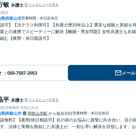
行敏
弁護士
インタビューを見る
事務所
山県
和歌山市
営業時間：本日定休日
|
談可】【法テラス利用可】【弁護士歴20年以上】豊富な経験と実績を
業との連携でスピーディーに解決【離婚・男女問題】女性弁護士も在籍
組む【夜間・休日面談可】
せ
メール
晶平
弁護士
インタビューを見る
律経済事務所 和歌山支店
山県
和歌山市
和歌山市駅
から徒歩10分
営業時間：本日定休日
|
談無料】【夜間/休日相談可】目の前のお悩みに真摯に向き合い、目の
す。法律と実務を熟知した弁護士が、一刻も早い解決を目指します。お