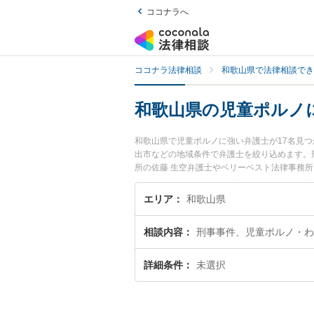
ココナラへ
ココナラ法律相談
和歌山県で法律相談でき
和歌山県の児童ポルノ
和歌山県で児童ポルノに強い弁護士が17名見
出市などの地域条件で弁護士を絞り込めます。
所の佐藤 生空弁護士やベリーベスト法律事務所
ます。『和歌山県で土日や夜間に発生した児童
談無料で児童ポルノを法律相談できる和歌山県
エリア
和歌山県
相談内容
刑事事件、児童ポルノ・わ
詳細条件
未選択