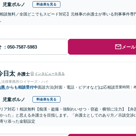
児童ポルノ
料金表を見る
相談無料／全国どこでもスピード対応】元検事の弁護士が率いる刑事事件専
。
せ
メール
今日太
弁護士
インタビューを見る
人法律事務所ロイヤーズ・ハイ
山県
からも相談受付中
面談方法(対面・電話・ビデオなど)は応相談
営業時間：
児童ポルノ
料金表を見る
リア対応！相談無料【痴漢・盗撮・強制わいせつ・窃盗・横領に注力】【弁
かった」と思える弁護士を目指します。「弁護士としてのあり方／示談交渉
寄り添った金額設定