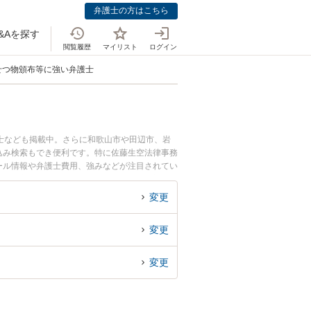
弁護士の方はこちら
&Aを探す
閲覧履歴
マイリスト
ログイン
せつ物頒布等に強い弁護士
士なども掲載中。さらに和歌山市や田辺市、岩
込み検索もでき便利です。特に佐藤生空法律事務
ィール情報や弁護士費用、強みなどが注目されてい
実績豊富な近くの弁護士を検索したい』『初回相
変更
変更
変更