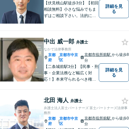
【伏見桃山駅徒歩3分】【初回
詳細を見
相談無料】小さな悩みでもま
る
ずはご相談下さい。法的に無
難で簡単な解決ではなく、依
頼者様にとって最良の解決に
尽力します。交通事故／離婚
中出 威一郎
／相続／企業法務など幅広く
弁護士
対応可能。【休日・夜間対応
なかで法律事務所
可】
京都市役所前駅
から徒歩8
京都
京都市中京
|
府
区
分
【二条城前駅3分】【民事・刑
詳細を見
事・企業法務など幅広く対
る
応！】本来守られるべき権
利・利益を失うことが無いよ
う、これまでの経験を活かし
弁護してまいります。お一人
北田 海人
弁護士
お一人の心情に寄り添いま
弁護士法人富士パートナーズ 富士パートナーズ法律事
す。まずはご相談ください。
務所
【完全個室】
京都市役所前駅
から徒歩0
京都
京都市中京
|
府
区
分