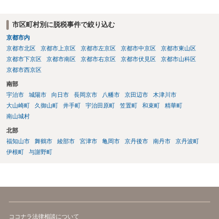
市区町村別に脱税事件で絞り込む
京都市内
京都市北区
京都市上京区
京都市左京区
京都市中京区
京都市東山区
京都市下京区
京都市南区
京都市右京区
京都市伏見区
京都市山科区
京都市西京区
南部
宇治市
城陽市
向日市
長岡京市
八幡市
京田辺市
木津川市
大山崎町
久御山町
井手町
宇治田原町
笠置町
和束町
精華町
南山城村
北部
福知山市
舞鶴市
綾部市
宮津市
亀岡市
京丹後市
南丹市
京丹波町
伊根町
与謝野町
ココナラ法律相談について