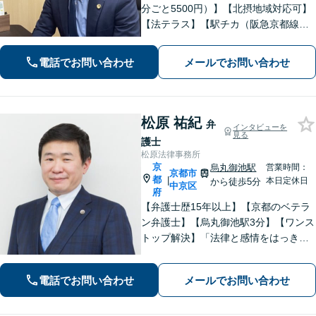
分ごと5500円）】【北摂地域対応可】
【法テラス】【駅チカ（阪急京都線烏
丸駅・京都市営地下鉄四条駅５番出口
徒歩４分、地下鉄五条駅１番出口徒歩
電話でお問い合わせ
メールでお問い合わせ
２分】丁寧にわかりやすく説明。オン
ラインなら全国対応可【夜間・休日面
談】
松原 祐紀
弁
インタビューを
見る
護士
松原法律事務所
京
烏丸御池駅
営業時間：
京都市
都
|
本日定休日
から徒歩5分
中京区
府
【弁護士歴15年以上】【京都のベテラ
ン弁護士】【烏丸御池駅3分】【ワンス
トップ解決】「法律と感情をはっきり
分けたスタイル」で問題解決へ。離婚
問題、新型コロナが原因の借金、不動
電話でお問い合わせ
メールでお問い合わせ
産問題なども幅広く対応【女性弁護士
も在籍】【初回相談30分無料】