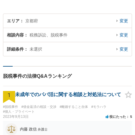
エリア
京都府
変更
相談内容
税務訴訟、脱税事件
変更
詳細条件
未選択
変更
脱税事件の法律Q&Aランキング
1
未成年でのパパ活に関する相談と対処法について
#脱税事件
#借金返済の相談・交渉
#離婚すること自体
#モラハラ
#個人・プライベート
2023年9月13日
役にたった
5
内藤 政信
弁護士