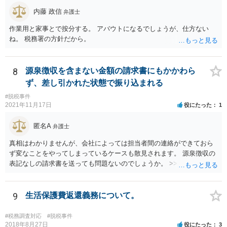
内藤 政信
弁護士
作業用と家事とで按分する。 アバウトになるでしょうが、仕方ない
ね。 税務署の方針だから。
8
源泉徴収を含まない金額の請求書にもかかわら
ず、差し引かれた状態で振り込まれる
#脱税事件
2021年11月17日
役にたった
1
匿名A
弁護士
真相はわかりませんが、会社によっては担当者間の連絡ができておら
ず変なことをやってしまっているケースも散見されます。 源泉徴収の
表記なしの請求書を送っても問題ないのでしょうか。 >>違法というこ
とはありませんので問題はありません。確定申告をされる際に、請求
書の金額や記載と振込額がズレているのでややこしい瞬間は生じるよ
うに思いますが、間違えず記帳できるのであれば同じく問題はありま
9
生活保護費返還義務について。
せん。 相手方との関係性にもよりますが、一度相手方の担当者や上司
にしっかりと確認してみても良いかもしれません。
#税務調査対応
#脱税事件
2018年8月27日
役にたった
3