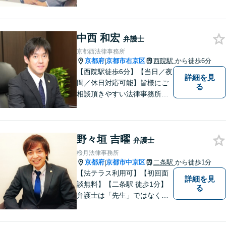
に真摯に耳を傾けて、「相談
してよかった」「頼んでよか
った」と思って頂ける解決を
中西 和宏
目指します。
弁護士
京都西法律事務所
京都府
京都市右京区
西院駅
から徒歩6分
|
【西院駅徒歩6分】【当日／夜
詳細を見
間／休日対応可能】皆様にご
る
相談頂きやすい法律事務所を
目指します。交通事故／借金
問題／相続問題／離婚問題な
ど、幅広い法律トラブルに対
野々垣 吉曜
応可能。【法テラス利用可】
弁護士
ご相談者様に寄り添って対
桜月法律事務所
応。お悩みの方はお気軽にご
京都府
京都市中京区
二条駅
から徒歩1分
|
相談ください。
【法テラス利用可】【初回面
詳細を見
談無料】【二条駅 徒歩1分】
る
弁護士は「先生」ではなく、
ご依頼者様の悩みや紛争を一
緒に解決していく「パートナ