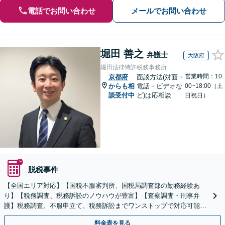
電話でお問い合わせ
メールでお問い合わせ
堀田 善之
弁護士
大阪府
堀田法律特許税務事務所
営業時間：10:
京都府
面談方法(対面・
からも相
電話・ビデオな
00~18:00（土
談受付中
ど)は応相談
日祝日）
脱税事件
【全国エリア対応】【国税不服審判所、国税局調査部の勤務経験あ
り】【税務調査、税務訴訟のノウハウが豊富】【査察調査・刑事弁
護】税務調査、不服申立て、税務訴訟までワンストップで対応可能！
事業承継にも対応【休日・夜間相談可】
料金表を見る