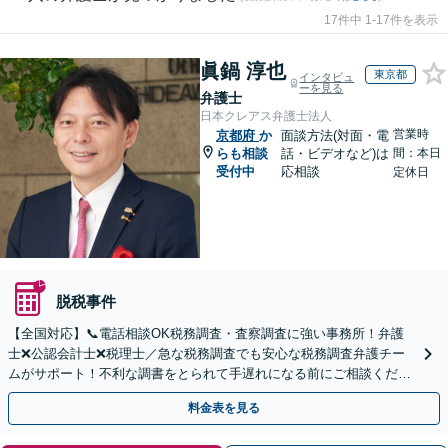
17件中 1-17件を表示
眞鍋 淳也
東京都
インタビュ
ーを見る
弁護士
日本クレアス弁護士法人
営業時
京都府
か
面談方法(対面・電
らも相談
話・ビデオなど)は
間：本日
受付中
応相談
定休日
脱税事件
【全国対応】📞電話相談OK税務調査・査察調査に強い事務所！弁護
士❌公認会計士❌税理士／急な税務調査でも安心な税務調査弁護チー
ムがサポート！不利な調書をとられて手遅れになる前にご相談くださ
い。
料金表を見る