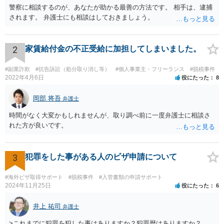
警察に相談するのが、あなたが助かる最善の方法です。 相手は、逮捕
されます。 弁護士にも相談はしておきましょう。
2
家賃給付金の不正受給に加担してしまいました。
#副業詐欺
#抗告訴訟（処分取り消し等）
#個人事業主・フリーランス
#脱税事件
2022年4月6日
役にたった
8
岡部 将吾
弁護士
時間がなく大変かもしれませんが、取り調べ前に一度弁護士に相談さ
れた方が良いです。
3
犯罪をした事がある人のビザ申請について
#海外ビザ取得サポート
#脱税事件
#入管書類の申請サポート
2024年11月25日
役にたった
6
井上 祐司
弁護士
>これまでに犯罪を犯した事はありますか？犯罪歴はありますか？