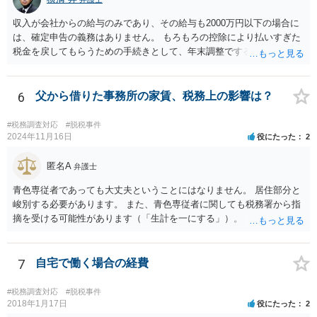
収入が会社からの給与のみであり、その給与も2000万円以下の場合に
は、確定申告の義務はありません。 もろもろの控除により払いすぎた
税金を戻してもらうための手続きとして、年末調整でするのか、確定
申告でするのか、ということになります。 そうではなく、確定申告を
する義務がある場合で確定申告をしなかった場合には、税務署の調査
等があり、本来払うべき税金にプラスして加算税の処分を科される場
6
父から借りた事務所の家賃、税務上の影響は？
合もあります。 高額なものでもない限り単なる無申告だけでは直ちに
逮捕されないとは思います。
#税務調査対応
#脱税事件
2024年11月16日
役にたった
2
匿名A
弁護士
青色専従者であっても大丈夫ということにはなりません。 居住部分と
峻別する必要があります。 また、青色専従者に関しても税務署から指
摘を受ける可能性があります（「生計を一にする」）。
7
自宅で働く場合の経費
#税務調査対応
#脱税事件
2018年1月17日
役にたった
2