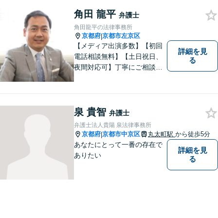
ー」です。弁護士事務所は敷
角田 龍平
居が高いと思っていらっしゃ
弁護士
る方こそ、是非一度ご相談く
角田龍平の法律事務所
ださい。
京都府
京都市左京区
|
【メディア出演多数】【初回
詳細を見
電話相談無料】【土日祝日、
る
夜間対応可】丁寧にご相談を
お聞きして、事件に応じた最
適の解決と明朗な弁護士費用
をご提案。お客様の権利と人
格を徹底的に守ります！
泉 貴智
弁護士
弁護士法人貴陽 泉法律事務所
京都府
京都市中京区
丸太町駅
から徒歩5分
|
あなたにとって一番の存在で
詳細を見
ありたい
る