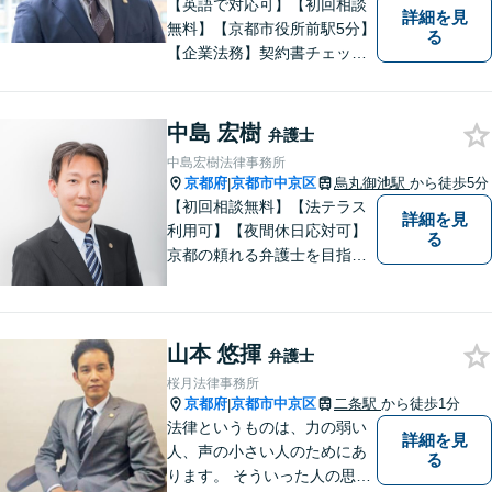
【英語で対応可】【初回相談
詳細を見
無料】【京都市役所前駅5分】
る
【企業法務】契約書チェッ
ク、事業承継（親族内・他社
のいずれも。）、株主総会指
導、フリーランス・スタート
中島 宏樹
弁護士
アップ支援など、幅広いご相
中島宏樹法律事務所
談に対応【税務訴訟】税務調
京都府
京都市中京区
烏丸御池駅
から徒歩5分
|
査対応、タックスプランニン
【初回相談無料】【法テラス
詳細を見
グなど。
利用可】【夜間休日応対可】
る
京都の頼れる弁護士を目指し
ています。目線は低く、志は
高くをモットーに豊富な知識
と経験であなたの声を形にし
山本 悠揮
ます。
弁護士
桜月法律事務所
京都府
京都市中京区
二条駅
から徒歩1分
|
法律というものは、力の弱い
詳細を見
人、声の小さい人のためにあ
る
ります。 そういった人の思い