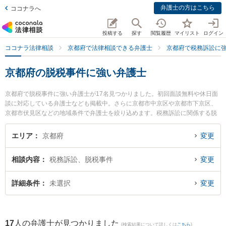
弁護士の方はこちら
ココナラへ
投稿する
探す
閲覧履歴
マイリスト
ログイン
ココナラ法律相談
京都府で法律相談できる弁護士
京都府で税務訴訟に
京都府の脱税事件に強い弁護士
京都府で脱税事件に強い弁護士が17名見つかりました。初回面談無料や休日面
談に対応している弁護士なども掲載中。さらに京都市中京区や京都市下京区、
京都市伏見区などの地域条件で弁護士を絞り込めます。税務訴訟に関係する脱
税事件や税務調査対応等の細かな分野での絞り込み検索もでき便利です。』特
に京都リレイズ法律事務所の豊山 博子弁護士や弁護士法人本江法律事務所 京都
エリア
京都府
変更
オフィスの東 浩作弁護士、嶋田隼也法律事務所の嶋田 隼也弁護士のプロフィー
ル情報や弁護士費用、強みなどが注目されています。『京都府で土日や夜間に
相談内容
税務訴訟、脱税事件
変更
発生した脱税事件のトラブルを今すぐに弁護士に相談したい』『脱税事件のト
ラブル解決の実績豊富な近くの弁護士を検索したい』『初回相談無料で脱税事
件を法律相談できる京都府内の弁護士に相談予約したい』などでお困りの相談
詳細条件
未選択
変更
者さんにおすすめです。
17
人の弁護士が見つかりました
(検索結果について詳しくは
こちら
)