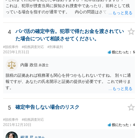
これは、犯罪が捜査当局に探知され捜査中であったり、前科として残
っている場合を指すのが通常です。 内心の問題はさておき、ご質問
の状況であれば「いいえ」と回答するのがセオリーかと思います。
4
パパ活の確定申告。犯罪で得たお金を渡されてい
た場合について相談させてください。
#脱税事件
#税務調査対応
#刑事裁判
2023年1月31日
役にたった
5
内藤 政信
弁護士
脱税の証拠あれば税務署も関心を持つかもしれないですね。 別々に通
報ですが、あなたの氏名開示と証拠の提供が必要です。 これで終りま
す。
5
確定申告しない場合のリスク
#脱税事件
#税務調査対応
2021年12月10日
役にたった
4
横溝 昇
弁護士