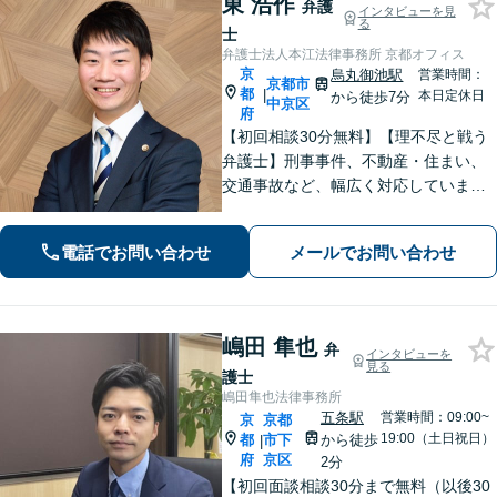
東 浩作
弁護
インタビューを見
る
士
弁護士法人本江法律事務所 京都オフィス
京
烏丸御池駅
営業時間：
京都市
都
|
本日定休日
から徒歩7分
中京区
府
【初回相談30分無料】【理不尽と戦う
弁護士】刑事事件、不動産・住まい、
交通事故など、幅広く対応していま
す。困難な事件でも粘り強く立ち向か
い、最善の結果を目指します。お困り
電話でお問い合わせ
メールでお問い合わせ
の場合は、お気軽に弁護士にご相談く
ださい。【電話・メール・WEB相談
可】
嶋田 隼也
弁
インタビューを
見る
護士
嶋田隼也法律事務所
五条駅
営業時間：09:00~
京
京都
19:00（土日祝日）
都
市下
から徒歩
|
府
京区
2分
【初回面談相談30分まで無料（以後30