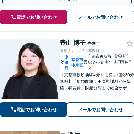
電話でお問い合わせ
メールでお問い合わせ
豊山 博子
弁護士
京都リレイズ法律事務所
京都市役所前
営業時間：
京
京都市
本日定休日
都
駅
から徒歩4
|
中京区
府
分
【京都市役所前駅4分】【初回相談30分
無料】「離婚問題：不貞慰謝料から親
権・養育費、財産分与まで総合サポー
ト」「法人破産：会社の状況に応じた
最適な手続きをご提案」おひとりで抱
えて諦める前に、まずはあなたのご希
電話でお問い合わせ
メールでお問い合わせ
望をお聞かせください【休日・夜間相
談可】