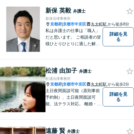
新保 英毅
弁護士
新保法律事務所
京都府
京都市中京区
丸太町駅
から徒歩8分
|
私は弁護士の仕事は「職人」
詳細を見
だと思います。 ご相談者の皆
る
様ひとりひとりに適した解決
策を模索し、オーダーメード
のリーガルサービスをご提供
いたします。
松浦 由加子
弁護士
松浦法律事務所
京都府
京都市中京区
丸太町駅
から徒歩2分
|
土日夜間面談可能（原則事前
詳細を見
予約制）、土日夜間面談可
る
能、法テラス対応。 離婚・借
金（破産、個人再生等）・遺
産分割など個人の方のご相談
のほか、契約トラブルや雇用
遠藤 賢
問題・クレーマー対応など事
弁護士