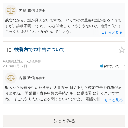
内藤 政信
弁護士
残念ながら、話が見えないですね。 いくつかの重要な話があるようで
すが、詳細不明 ですね。 みな関連しているようなので、地元の先生に
じっくり お話された方がいいでしょう。
10
扶養内での申告について
#税務調査対応
#脱税事件
2018年1月12日
役にたった
3
内藤 政信
弁護士
収入から経費を引いた所得が３８万を 越えるなら確定申告の義務があ
りますね。 開業届と青色申告の手続きをしに税務署 に行くことです
ね。 そこで知りたいことを聞くといいですよ。 電話で相談にいくこと
を伝えてからいくと いいでしょう。
もっとみる