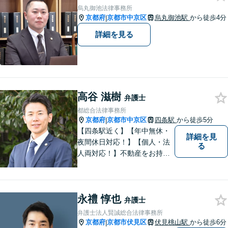
業者様にも広く対応しており
烏丸御池法律事務所
ます。お気軽にご相談くださ
京都府
京都市中京区
烏丸御池駅
から徒歩4分
|
い。
詳細を見る
高谷 滋樹
弁護士
都総合法律事務所
京都府
京都市中京区
四条駅
から徒歩5分
|
【四条駅近く】【年中無休・
詳細を見
夜間休日対応！】【個人・法
る
人両対応！】不動産をお持ち
の方も、宅建資格者の弊所に
御相談ください！【LINE・Zo
om・オンライン相談に対応】
永禮 惇也
【24時間予約受付】【出張相
弁護士
談可能】【弁護士保険（特
弁護士法人賢誠総合法律事務所
約）全社対応いたします】
京都府
京都市伏見区
伏見桃山駅
から徒歩6分
|