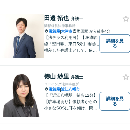
田邉 拓也
弁護士
湖都経営法律事務所
滋賀県
大津市
堅田駅
から徒歩4分
|
【法テラス利用可】【JR湖西
詳細を見
線「堅田駅」東口5分】地域に
る
根差した弁護士として、依頼
者の方に寄り添い、丁寧・親
切にお話を伺い、信頼関係を
築いていけるよう尽力いたし
徳山 紗里
ます。弁護士に依頼するのは
弁護士
敷居が高いとお考えの方も、
ローイング法律事務所
まずは一度ご相談ください。
滋賀県
近江八幡市
|
【「近江八幡駅」徒歩12分】
詳細を見
【駐車場あり】依頼者からの
る
小さなSOSに耳を傾け、問題
解決に導くことが出来る、そ
んな弁護士でありたいと考え
ております。 ぜひ一度私にご