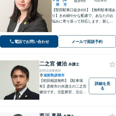
|
日定休日
徒歩4分
県
市
【堅田駅東口徒歩4分】【無料駐車場あ
り】きめ細やかな配慮で、あなたのお
悩みに寄り添って対応します。新しい
人生のスタートが切れるよう、法律の
プロとして最後までサポート。お気軽
にご相談ください。
電話でお問い合わせ
メールで面談予約
二之宮 健治
弁護士
彩明法律事務所
滋賀県
彦根市
|
【初回相談無料】【駐車場
詳細を見
有】彦根市の弁護士の二之宮
る
健治です。元監察官、元公務
員の経歴を活かし、皆様のト
ラブル解決をしっかりサポー
トいたします。
西川 真登