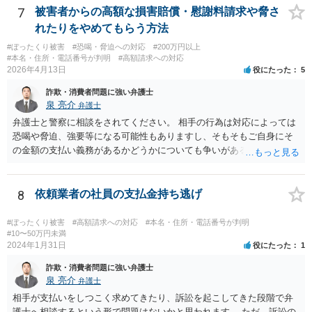
ょう。
7
被害者からの高額な損害賠償・慰謝料請求や脅さ
れたりをやめてもらう方法
#ぼったくり被害
#恐喝・脅迫への対応
#200万円以上
#本名・住所・電話番号が判明
#高額請求への対応
2026年4月13日
役にたった
5
詐欺・消費者問題に強い弁護士
泉 亮介
弁護士
弁護士と警察に相談をされてください。 相手の行為は対応によっては
恐喝や脅迫、強要等になる可能性もありますし、そもそもご自身にそ
の金額の支払い義務があるかどうかについても争いがあるでしょう。
代理人を立て、毅然と対応する必要があるかと思われます。
8
依頼業者の社員の支払金持ち逃げ
#ぼったくり被害
#高額請求への対応
#本名・住所・電話番号が判明
#10〜50万円未満
2024年1月31日
役にたった
1
詐欺・消費者問題に強い弁護士
泉 亮介
弁護士
相手が支払いをしつこく求めてきたり、訴訟を起こしてきた段階で弁
護士へ相談するという形で問題はないかと思われます。 ただ、訴訟の