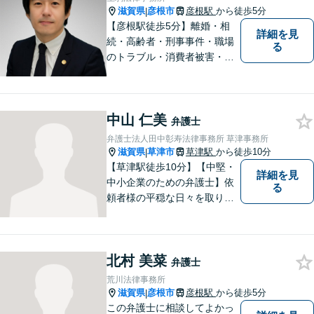
滋賀県
彦根市
彦根駅
から徒歩5分
|
【彦根駅徒歩5分】離婚・相
詳細を見
続・高齢者・刑事事件・職場
る
のトラブル・消費者被害・法
人倒産などはお任せくださ
い。法人・個人問わず幅広い
案件を取り扱っています。
中山 仁美
弁護士
弁護士法人田中彰寿法律事務所 草津事務所
滋賀県
草津市
草津駅
から徒歩10分
|
【草津駅徒歩10分】【中堅・
詳細を見
中小企業のための弁護士】依
る
頼者様の平穏な日々を取り戻
すため、丁寧で迅速なリーガ
ルサービスをお届けします。
専門家ネットワークを駆使し
北村 美菜
て、スピード感のあるシーム
弁護士
レスな対応を実現します。
荒川法律事務所
滋賀県
彦根市
彦根駅
から徒歩5分
|
この弁護士に相談してよかっ