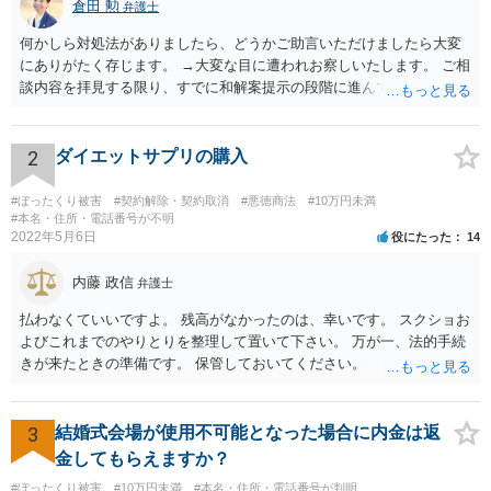
倉田 勲
弁護士
何かしら対処法がありましたら、どうかご助言いただけましたら大変
にありがたく存じます。 →大変な目に遭われお察しいたします。 ご相
談内容を拝見する限り、すでに和解案提示の段階に進んでいるとなる
と書面や証拠提出もそれなりにされているものと思います。回答する
にあたってはそれらの書面や証拠を拝見しないと適切な回答は難しい
ですので、書面などをもってお近くの法律事務所でセカンドオピニオ
2
ダイエットサプリの購入
ンを受けることをお勧めします。
#ぼったくり被害
#契約解除・契約取消
#悪徳商法
#10万円未満
#本名・住所・電話番号が不明
2022年5月6日
役にたった
14
内藤 政信
弁護士
払わなくていいですよ。 残高がなかったのは、幸いです。 スクショお
よびこれまでのやりとりを整理して置いて下さい。 万が一、法的手続
きが来たときの準備です。 保管しておいてください。
3
結婚式会場が使用不可能となった場合に内金は返
金してもらえますか？
#ぼったくり被害
#10万円未満
#本名・住所・電話番号が判明