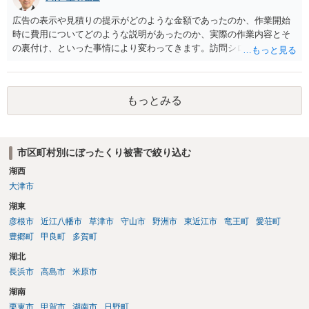
広告の表示や見積りの提示がどのような金額であったのか、作業開始
時に費用についてどのような説明があったのか、実際の作業内容とそ
の裏付け、といった事情により変わってきます。訪問シロアリ駆除と
同様のトラブル問題であるようにも思われますので、消費者契約に該
当するのであれば、最寄りの消費生活センターへ相談された方がよい
でしょう。
もっとみる
市区町村別にぼったくり被害で絞り込む
湖西
大津市
湖東
彦根市
近江八幡市
草津市
守山市
野洲市
東近江市
竜王町
愛荘町
豊郷町
甲良町
多賀町
湖北
長浜市
高島市
米原市
湖南
栗東市
甲賀市
湖南市
日野町