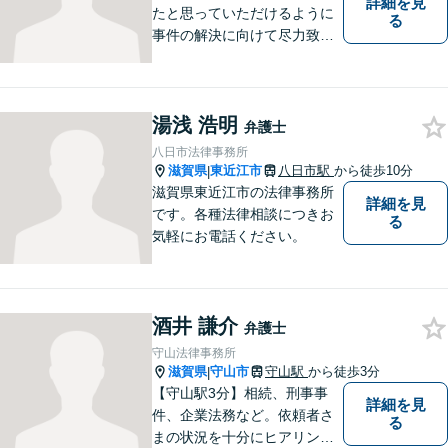
詳細を見
たと思っていただけるように
る
事件の解決に向けて尽力致し
ます。
湯浅 浩明
弁護士
八日市法律事務所
滋賀県
東近江市
八日市駅
から徒歩10分
|
滋賀県東近江市の法律事務所
詳細を見
です。各種法律相談につきお
る
気軽にお電話ください。
酒井 謙介
弁護士
守山法律事務所
滋賀県
守山市
守山駅
から徒歩3分
|
【守山駅3分】相続、刑事事
詳細を見
件、企業法務など。依頼者さ
る
まの状況を十分にヒアリング