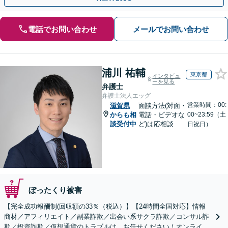
電話でお問い合わせ
メールでお問い合わせ
浦川 祐輔
東京都
インタビュ
ーを見る
弁護士
弁護士法人エッグ
営業時間：00:
滋賀県
面談方法(対面・
からも相
電話・ビデオな
00~23:59（土
談受付中
ど)は応相談
日祝日）
ぼったくり被害
【完全成功報酬制(回収額の33％（税込）】【24時間全国対応】情報
商材／アフィリエイト／副業詐欺／出会い系サクラ詐欺／コンサル詐
欺／投資詐欺／仮想通貨のトラブルは、お任せください！オンライン