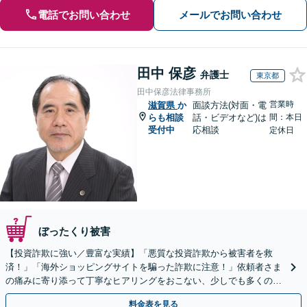
電話でお問い合わせ
メールでお問い合わせ
田中 保彦
弁護士
東京都
田中保彦法律事務所
営業時
滋賀県
か
面談方法(対面・電
らも相談
話・ビデオなど)は
間：本日
受付中
応相談
定休日
ぼったくり被害
【投資詐欺に強い／豊富な実績】「悪質な投資詐欺から被害者を救
済！」「海外ショッピングサイトを騙った詐欺に注意！」依頼者さま
の痛みに寄り添って丁寧なヒアリングをおこない、少しでも多くの返
金が得られるよう尽力します！
料金表を見る