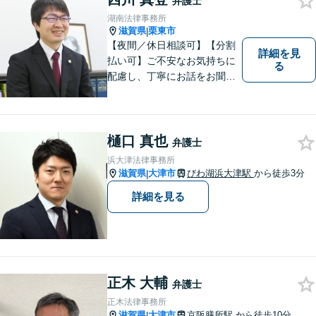
弁護士
湖南法律事務所
滋賀県
栗東市
|
【夜間／休日相談可】【分割
詳細を見
払い可】ご不安なお気持ちに
る
配慮し、丁寧にお話をお聞き
することを信条としていま
す。お悩みの方は、一度お問
い合わせください。
樋口 真也
弁護士
浜大津法律事務所
滋賀県
大津市
びわ湖浜大津駅
から徒歩3分
|
詳細を見る
正木 大輔
弁護士
正木法律事務所
滋賀県
大津市
京阪膳所駅
から徒歩10分
|