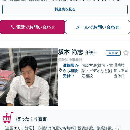
のみで解決も可能！
料金表を見る
電話でお問い合わせ
メールでお問い合わせ
坂本 尚志
弁護士
東京都
清陵法律事務所
営業時
滋賀県
か
面談方法(対面・電
らも相談
話・ビデオなど)は
間：本日
受付中
応相談
定休日
ぼったくり被害
【全国エリア対応】【相談は何度でも無料】投資詐欺、副業詐欺、ぼ