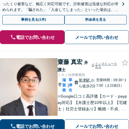
ったくり被害など、幅広く対応可能です。詐欺被害は迅速な対応が求
められます。「騙された」「入金してしまった」といった場合は、お
早めにご相談ください。【電話・メール・WEB相談可】
事例を見る(1件)
料金表を見る
電話でお問い合わせ
メールでお問い合わせ
齋藤 真宏
弁
インタビューを
見る
護士
ミカン法律事務所
滋
草
草津駅
か
営業時間：09:30~1
賀
津
|
7:00（土日祝日）
ら徒歩2分
県
市
⭐️Google口コミ高評価【カード・payp
ay対応】【弁護士歴10年以上】【宅建
士｜社労士登録あり】離婚・不貞、破
産、不動産、相続、行政事件に注力！
リラックスしてお越しください。丁寧
電話でお問い合わせ
メールでお問い合わせ
にお話をお聴きします【草津駅2分｜駐