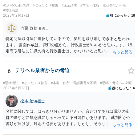
#10〜50万円未満
#ぼったくり被害
#返金請求
#本名・住所・電話番号が不明
#悪徳商法
2023年2月17日
役にたった
18
内藤 政信
弁護士
特定商法取引法に違反しているので、契約を取り消しできると思われ
ます。 書面作成は、費用の点から、行政書士がいいかと思います。 特
定商取引法に知識の有る行政書士は、かなりいると思います。 問い合
わせされるといいでしょう。 今後の支払いは、不要です。
6
デリヘル業者からの脅迫
#悪徳商法
#ぼったくり被害
#本名・住所・電話番号が不明
#恐喝・脅迫への対応
2025年6月28日
役にたった
6
松本 治
弁護士
名前に関しては、はっきり分かりませんが、音だけであれば電話の応
答の際などに無意識にしゃべっている可能性があります。 裁判所から
書類が届けば、対応の必要があります。しかし、そうなる前は、匿名A
先生も懸念されているように、いわゆる「カモリスト」に載り、ほか
の犯罪集団に情報が回る危険もありますので、払わない方がいいでし