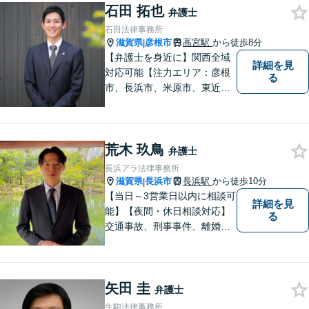
相談ください。
石田 拓也
弁護士
石田法律事務所
滋賀県
彦根市
高宮駅
から徒歩8分
|
【弁護士を身近に】関西全域
詳細を見
対応可能【注力エリア：彦根
る
市、長浜市、米原市、東近江
市、近江八幡市】日常で起こ
り得る法律問題の解決へ特
化。生まれ育った地元の皆さ
荒木 玖鳥
まに、不安を和らげベストな
弁護士
解決策を提供します「迅速丁
長浜アラ法律事務所
寧」【無料相談有・駐車場完
滋賀県
長浜市
長浜駅
から徒歩10分
|
備】【英語対応可】
【当日～3営業日以内に相談可
詳細を見
能】【夜間・休日相談対応】
る
交通事故、刑事事件、離婚・
男女問題に注力しておりま
す。まずはお気軽にご相談く
ださい。
矢田 圭
弁護士
生駒法律事務所