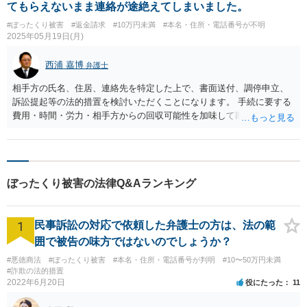
てもらえないまま連絡が途絶えてしまいました。
#ぼったくり被害
#返金請求
#10万円未満
#本名・住所・電話番号が不明
2025年05月19日(月)
西浦 嘉博
弁護士
相手方の氏名、住居、連絡先を特定した上で、書面送付、調停申立、
訴訟提起等の法的措置を検討いただくことになります。 手続に要する
費用・時間・労力・相手方からの回収可能性を加味して勘案くださ
い。 意図的にチケットを騙し取る意図があった（客観的に証明でき
る）場合はともかく、相談に記載された事実からは刑事的な処分を求
めることは困難な印象を受けます。 手続について詳細をお知りになり
たければ、最寄りの法律事務所での相談も検討ください。
ぼったくり被害の法律Q&Aランキング
1
民事訴訟の対応で依頼した弁護士の方は、法の範
囲で被告の味方ではないのでしょうか？
#悪徳商法
#ぼったくり被害
#本名・住所・電話番号が判明
#10〜50万円未満
#詐欺の法的措置
2022年6月20日
役にたった
11