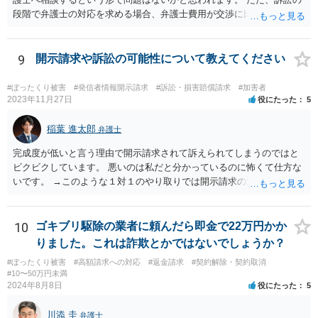
段階で弁護士の対応を求める場合、弁護士費用が交渉に比べて高くな
りやすい為、相手の対応を見ながらどのタイミングで弁護士を入れる
のかを考えておく必要があるでしょう。
9
開示請求や訴訟の可能性について教えてください
#ぼったくり被害
#発信者情報開示請求
#訴訟・損害賠償請求
#加害者
2023年11月27日
役にたった
5
稲葉 進太郎
弁護士
完成度が低いと言う理由で開示請求されて訴えられてしまうのではと
ビクビクしています。 悪いのは私だと分かっているのに怖くて仕方な
いです。 →このような１対１のやり取りでは開示請求の対象になりま
せんから、ご安心ください。 また、本件は、犯罪の話にはなりません
から、その点についてもご安心ください。 また、相手方に生じたの
が、どんなに高く見積もっても５万円ですから、それを考えると訴え
10
ゴキブリ駆除の業者に頼んだら即金で22万円かか
てもコスト的にどうかという問題があり、相手方が相談者様を訴える
りました。これは詐欺とかではないでしょうか？
可能性も低いように思います。
#ぼったくり被害
#高額請求への対応
#返金請求
#契約解除・契約取消
#10〜50万円未満
2024年8月8日
役にたった
5
川添 圭
弁護士