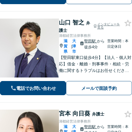
車場あり】【土日祝対応】
山口 智之
弁
インタビューを
見る
護士
湖都経営法律事務所
滋
大
堅田駅
から
営業時間：本
賀
津
|
日定休日
徒歩4分
県
市
【堅田駅東口徒歩4分】【法人・個人対
応】借金・離婚・刑事事件・相続・労
働に関するトラブルはお任せくださ
い。中小企業診断士資格を有し、顧問
契約・企業法務全般に対応。困りの際
電話でお問い合わせ
メールで面談予約
はぜひ一度お話をお聞かせください。
【無料駐車場あり】
宮本 向日葵
弁護士
湖都経営法律事務所
滋
大
堅田駅
から
営業時間：本
賀
津