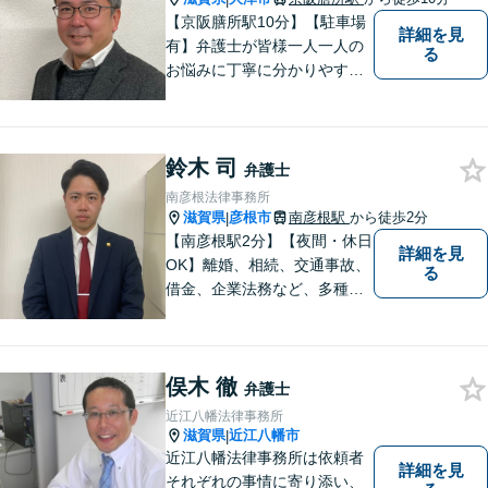
【京阪膳所駅10分】【駐車場
詳細を見
有】弁護士が皆様一人一人の
る
お悩みに丁寧に分かりやすく
お応えいたします。専門家に
よる適切なアドバイスや手続
により、問題解決に向けて前
鈴木 司
進できることがございます。
弁護士
どうぞ当事務所にご相談くだ
南彦根法律事務所
さい。
滋賀県
彦根市
南彦根駅
から徒歩2分
|
【南彦根駅2分】【夜間・休日
詳細を見
OK】離婚、相続、交通事故、
る
借金、企業法務など、多種多
様なご相談にお応えしており
ます。スピード感を持った対
応と密なコミュニケーション
俣木 徹
をモットーに、皆様それぞれ
弁護士
に合った解決を図ってまいり
近江八幡法律事務所
ます。お気軽にご相談くださ
滋賀県
近江八幡市
|
い。
近江八幡法律事務所は依頼者
詳細を見
それぞれの事情に寄り添い、