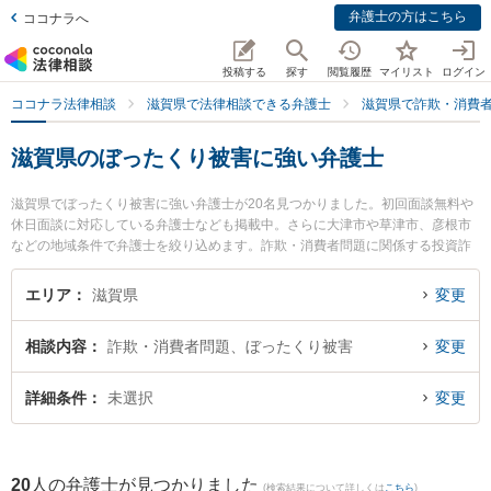
弁護士の方はこちら
ココナラへ
投稿する
探す
閲覧履歴
マイリスト
ログイン
ココナラ法律相談
滋賀県で法律相談できる弁護士
滋賀県で詐欺・消費
滋賀県のぼったくり被害に強い弁護士
滋賀県でぼったくり被害に強い弁護士が20名見つかりました。初回面談無料や
休日面談に対応している弁護士なども掲載中。さらに大津市や草津市、彦根市
などの地域条件で弁護士を絞り込めます。詐欺・消費者問題に関係する投資詐
欺や副業詐欺、FX詐欺等の細かな分野での絞り込み検索もでき便利です。特に
ミカン法律事務所の齋藤 真宏弁護士や湖都経営法律事務所の山口 智之弁護士、
エリア
滋賀県
変更
湖都経営法律事務所の宮本 向日葵弁護士のプロフィール情報や弁護士費用、強
みなどが注目されています。『滋賀県で土日や夜間に発生したぼったくり被害
相談内容
詐欺・消費者問題、ぼったくり被害
変更
のトラブルを今すぐに弁護士に相談したい』『ぼったくり被害のトラブル解決
の実績豊富な近くの弁護士を検索したい』『初回相談無料でぼったくり被害を
法律相談できる滋賀県内の弁護士に相談予約したい』などでお困りの相談者さ
詳細条件
未選択
変更
んにおすすめです。
20
人の弁護士が見つかりました
(検索結果について詳しくは
こちら
)