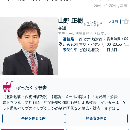
20件中 1-20件を表示
山野 正樹
大阪府
インタビュ
ーを見る
弁護士
アディーレ法律事務所 大阪支店
営業時間：09:
滋賀県
面談方法(対面・
からも相
電話・ビデオな
00~23:55（土
談受付中
ど)は応相談
日祝日）
ぼったくり被害
【北新地駅・西梅田駅2分】【電話・メール相談可】「高齢者・消費
者トラブル：契約解除、訪問販売や電話勧誘による被害、インターネ
ット通販やサブスクリプションの解約問題など幅広く対応」まずは一
度ご相談ください【休日・夜間相談可】
事例を見る(1件)
料金表を見る