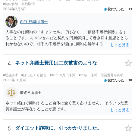
#契約解除・契約取消
2024年3月6日
役にたった
13
西谷 拓哉
弁護士
大事なのは契約の「キャンセル」ではなく、「債務不履行解除」をす
ることです。 キャンセルだと契約を円満解消して巻き戻す意思ととら
れかねないので、相手の不履行を理由に契約を解除する と通知して交
渉する必要があるかと思います。 一度、弁護士会やお近くの法律事務
所を探すなどして弁護士を探してみてください。
4
ネット弁護士費用は二次被害のような
#返金請求
#ぼったくり被害
#10〜50万円未満
#本名・住所・電話番号が判明
2023年10月4日
役にたった
10
匿名A
弁護士
ネット経由で契約すること自体は全く悪くありません。 そういった悪
質弁護士が存在することが悪です。
5
ダイエット詐欺に、引っかかりました。