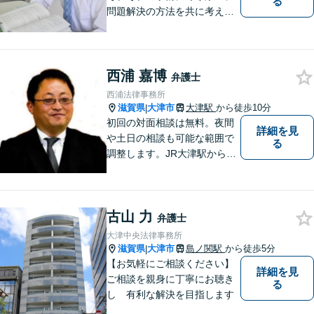
る
問題解決の方法を共に考える
場所です。「弁護士に相談す
べき悩みなのかわからない
方」も、ぜひお気軽にご相談
ください。
西浦 嘉博
弁護士
西浦法律事務所
滋賀県
大津市
大津駅
から徒歩10分
|
初回の対面相談は無料。夜間
詳細を見
や土日の相談も可能な範囲で
る
調整します。JR大津駅から徒
歩10分、京阪大津線上栄町駅
から徒歩4分、大津赤十字病院
の前になります。 【滋賀県２
古山 力
位 弁護士ドットコムランキ
弁護士
ング（2024年7月-2026年7月
大津中央法律事務所
現在）】
滋賀県
大津市
島ノ関駅
から徒歩5分
|
【お気軽にご相談ください】
詳細を見
ご相談を親身に丁寧にお聴き
る
し 有利な解決を目指します