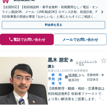
【全国対応】【初回相談料・着手金無料・初期費用なし／電話・オン
ライン面談OK、メール・LINE相談OK】ロマンス詐欺、投資詐欺、F
X詐欺事案の実績が豊富 ｢おかしいな」と感じたらすぐにご相談くだ
さい。
料金表を見る
電話でお問い合わせ
メールでお問い合わせ
黒木 朋宏
弁
インタビューを
見る
護士
弁護士法人KURATA 焼津事務所
静
焼
焼津駅
から
営業時間：本
岡
津
|
日定休日
徒歩2分
県
市
【債務整理・離婚・相続・交通事故は
初回相談無料】依頼者ファーストで、
より良い解決策をご提案します。「お
願いしてよかった」と思っていただけ