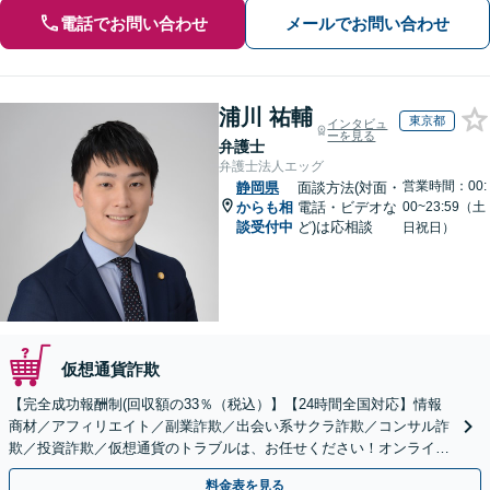
電話でお問い合わせ
メールでお問い合わせ
浦川 祐輔
東京都
インタビュ
ーを見る
弁護士
弁護士法人エッグ
営業時間：00:
静岡県
面談方法(対面・
からも相
電話・ビデオな
00~23:59（土
談受付中
ど)は応相談
日祝日）
仮想通貨詐欺
【完全成功報酬制(回収額の33％（税込）】【24時間全国対応】情報
商材／アフィリエイト／副業詐欺／出会い系サクラ詐欺／コンサル詐
欺／投資詐欺／仮想通貨のトラブルは、お任せください！オンライン
のみで解決も可能！
料金表を見る