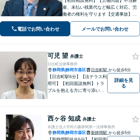
【初回相談無料】【労働問題】不当解
雇、未払い残業代など幅広く対応。労
働者の権利を守ります【交通事故】保
険会社との交渉もお任せ。事故後の不
安な気持ちに寄り添う丁寧な対応【男
電話でお問い合わせ
メールでお問い合わせ
女問題】シングルマザーの法律相談は
何度でも無料【藤枝駅1分】【法テラス
利用可】
可児 望
弁護士
日出町法律事務所
静岡県
静岡市葵区
日吉町駅
から徒歩6分
|
【日吉町駅6分】【法テラス利
詳細を見
用可】【初回面談無料】トラ
る
ブルを抱える方に寄り添い、
その方に合った法的サービス
を提供します。お気軽にご相
談ください。
西ヶ谷 知成
弁護士
弁護士法人市民の森静岡第一法律事務所
静岡県
静岡市葵区
新静岡駅
から徒歩5分
|
【新静岡駅徒歩5分】【初回面