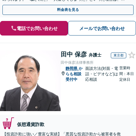
早めにご相談ください。【電話・メール・WEB相談可】
料金表を見る
電話でお問い合わせ
メールでお問い合わせ
田中 保彦
弁護士
東京都
田中保彦法律事務所
営業時
静岡県
か
面談方法(対面・電
らも相談
話・ビデオなど)は
間：本日
受付中
応相談
定休日
仮想通貨詐欺
【投資詐欺に強い／豊富な実績】「悪質な投資詐欺から被害者を救