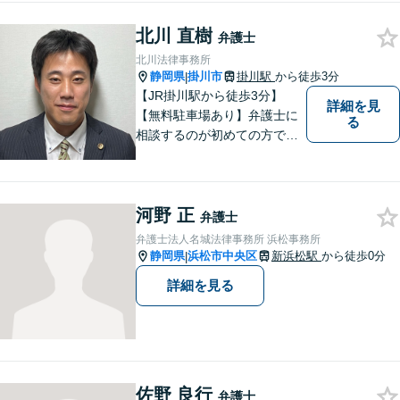
っていません
北川 直樹
弁護士
北川法律事務所
静岡県
掛川市
掛川駅
から徒歩3分
|
【JR掛川駅から徒歩3分】
詳細を見
【無料駐車場あり】弁護士に
る
相談するのが初めての方でも
安心していただけるよう、丁
寧かつ迅速な対応を心がけて
います。 ご依頼いただいた際
河野 正
には、可能な限り早く解決に
弁護士
至るよう迅速に対応いたしま
弁護士法人名城法律事務所 浜松事務所
す。まずはお気軽にご相談く
静岡県
浜松市中央区
新浜松駅
から徒歩0分
|
ださい。
詳細を見る
佐野 良行
弁護士