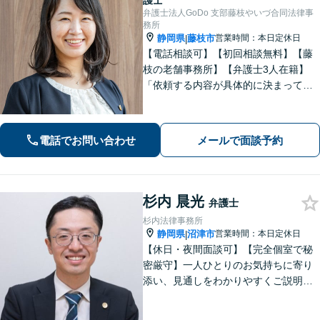
護士
弁護士法人GoDo 支部藤枝やいづ合同法律事
務所
静岡県
藤枝市
営業時間：本日定休日
|
【電話相談可】【初回相談無料】【藤
枝の老舗事務所】【弁護士3人在籍】
「依頼する内容が具体的に決まってい
ない」「どうしたらいいか分からな
い」という方もまずはご相談くださ
い。相続遺言、離婚問題、交通事故、
電話でお問い合わせ
メールで面談予約
借金問題、債権回収など【夜間休日応
相談】
杉内 晨光
弁護士
杉内法律事務所
静岡県
沼津市
営業時間：本日定休日
|
【休日・夜間面談可】【完全個室で秘
密厳守】一人ひとりのお気持ちに寄り
添い、見通しをわかりやすくご説明。
その先の生活や将来も見据えながら、
安心してご相談いただけるようサポー