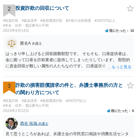
2
投資詐欺の回収について
#投資詐欺
#返金請求
#仮想通貨詐欺
#詐欺の法的措置
#200万円以上
#本名・住所・電話番号が不明
2023年9月14日
役にたった
10
匿名A
弁護士
はっきり申し上げると回収困難類型です。 そもそも、口座提供者は、
金に困って口座を詐欺業者に提供してしまったりしています。 類型的
に資金回収が難しい属性の人たちなのです。 口座提供者を訴えた場
合、口座提供者が詐欺行為に使われたことについて故意・過失がある
か、共同不法行為が成立するのかなども問題となります。 裁判所の目
も現状シビアにみられているなというのが感触です。 くわえて、SNS
3
詐欺の損害賠償請求の件と、弁護士事務所の方と
等で詐欺行為を行った人物についてはそもそも特定が困難な場合が多
の関わり方について
いです。 そのため、私は、この手の事件の弁護団に属していますが、
#投資詐欺
#返金請求
#仮想通貨詐欺
#200万円以上
回収は困難であることを明言した上で、それでも依頼する意思がある
#本名・住所・電話番号が不明
かを確認した上で事件に着手して進めています。
2024年2月22日
役にたった
6
西谷 拓哉
弁護士
見て思うところがあれば、弁護士会の市民窓口相談や消費生活センタ