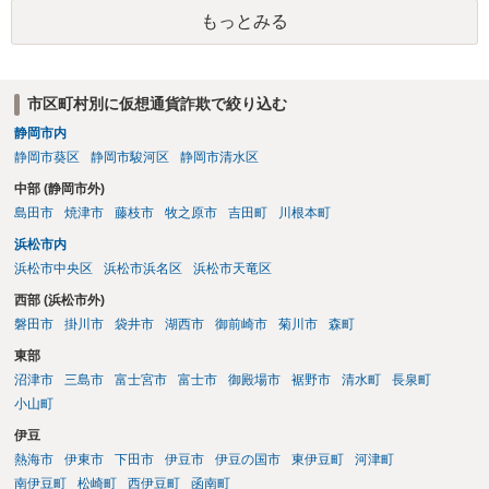
得した利得を許容する結果になって相当でない。」と判示した。。 投
もっとみる
資詐欺（ポンジスキーム）等の事例においては、相手方が故意に騙し
た事案であれば、過失相殺の主張は封じられることになります。
市区町村別に仮想通貨詐欺で絞り込む
静岡市内
静岡市葵区
静岡市駿河区
静岡市清水区
中部 (静岡市外)
島田市
焼津市
藤枝市
牧之原市
吉田町
川根本町
浜松市内
浜松市中央区
浜松市浜名区
浜松市天竜区
西部 (浜松市外)
磐田市
掛川市
袋井市
湖西市
御前崎市
菊川市
森町
東部
沼津市
三島市
富士宮市
富士市
御殿場市
裾野市
清水町
長泉町
小山町
伊豆
熱海市
伊東市
下田市
伊豆市
伊豆の国市
東伊豆町
河津町
南伊豆町
松崎町
西伊豆町
函南町