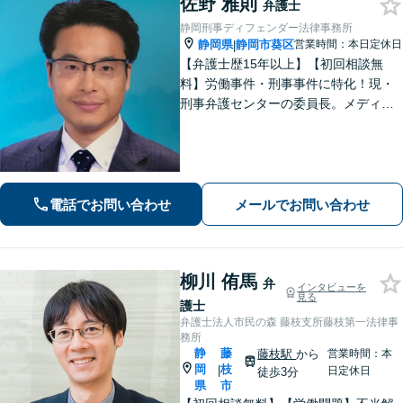
佐野 雅則
弁護士
静岡刑事ディフェンダー法律事務所
静岡県
静岡市葵区
営業時間：本日定休日
|
【弁護士歴15年以上】【初回相談無
料】労働事件・刑事事件に特化！現・
刑事弁護センターの委員長。メディア
掲載案件多数！豊富な経験を活かし早
期釈放を目指します【労働・雇用】依
頼者さま目線のサポートを心がけま
す。地域密着型の法律事務所
電話でお問い合わせ
メールでお問い合わせ
柳川 侑馬
弁
インタビューを
見る
護士
弁護士法人市民の森 藤枝支所藤枝第一法律事
務所
静
藤
藤枝駅
から
営業時間：本
岡
枝
|
日定休日
徒歩3分
県
市