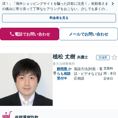
済！」「海外ショッピングサイトを騙った詐欺に注意！」依頼者さま
の痛みに寄り添って丁寧なヒアリングをおこない、少しでも多くの返
金が得られるよう尽力します！
料金表を見る
電話でお問い合わせ
メールでお問い合わせ
植松 丈樹
弁護士
宮城県
蒼天法律事務所
営業時
静岡県
か
面談方法(対面・電
らも相談
話・ビデオなど)は
間：本日
受付中
応相談
定休日
仮想通貨詐欺