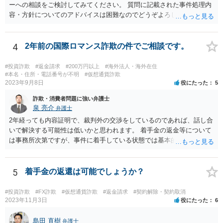
ーへの相談をご検討してみてください。 質問に記載された事件処理内
容・方針についてのアドバイスは困難なのでどうぞよろしくお願い致
します。
4
2年前の国際ロマンス詐欺の件でご相談です。
#投資詐欺
#返金請求
#200万円以上
#海外法人・海外在住
#本名・住所・電話番号が不明
#仮想通貨詐欺
2023年9月8日
役にたった
5
詐欺・消費者問題に強い弁護士
泉 亮介
弁護士
2年経っても内容証明で、裁判外の交渉をしているのであれば、話し合
いで解決する可能性は低いかと思われます。 着手金の返金等について
は事務所次第ですが、事件に着手している状態では基本的に返金に応
じてくれない事務所が多いかと思われます。 依頼している弁護士に
は、現状や今後どう動くのか、回収可能性についてどのような見込み
か等疑問や不安に思っていることは確認をされた方が良いでしょう。
5
着手金の返還は可能でしょうか？
#投資詐欺
#FX詐欺
#仮想通貨詐欺
#返金請求
#契約解除・契約取消
2023年11月3日
役にたった
6
島田 直樹
弁護士