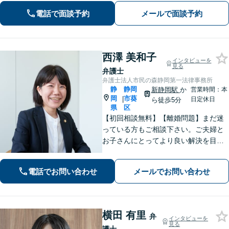
るよう、丁寧に説明して対応します
電話で面談予約
メールで面談予約
【焼津駅2分】【法テラス利用可能】
西澤 美和子
インタビューを
見る
弁護士
弁護士法人市民の森静岡第一法律事務所
静
静岡
新静岡駅
か
営業時間：本
岡
市葵
|
日定休日
ら徒歩5分
県
区
【初回相談無料】【離婚問題】まだ迷
っている方もご相談下さい。ご夫婦と
お子さんにとってより良い解決を目指
します。相続・交通事故・債務整理・
労働問題など、幅広いお悩みに対応し
電話でお問い合わせ
メールでお問い合わせ
ます。【静岡市／焼津市／島田市／藤
枝市エリア対応】
横田 有里
弁
インタビューを
見る