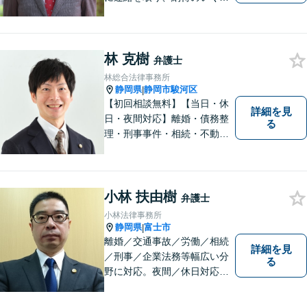
決へと導きます。法的トラブ
ルは非常に辛いものですの
で、精神面のサポートも積極
林 克樹
的に行っております。お困り
弁護士
でしたら、お気軽にご相談く
林総合法律事務所
ださい！
静岡県
静岡市駿河区
|
【初回相談無料】【当日・休
詳細を見
日・夜間対応】離婚・債務整
る
理・刑事事件・相続・不動産
問題・交通事故等、多数の解
決実績あり。お悩みに真摯に
向き合うことを心がけていま
す。法人・個人事業主の事業
小林 扶由樹
弁護士
再建・債務整理の問題解決に
小林法律事務所
自信があります。
静岡県
富士市
|
離婚／交通事故／労働／相続
詳細を見
／刑事／企業法務等幅広い分
る
野に対応。夜間／休日対応
分割払い対応 相談料30分55
00円（税込） ※電話相談は行