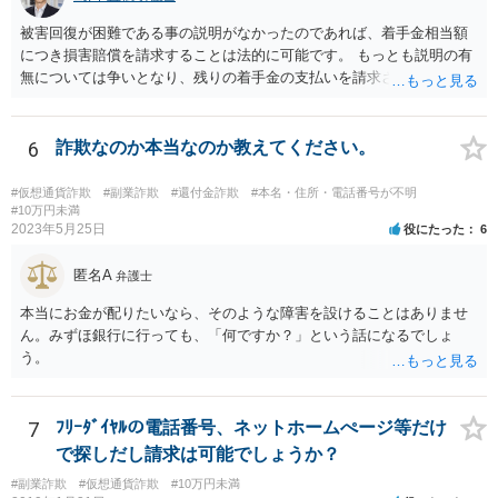
被害回復が困難である事の説明がなかったのであれば、着手金相当額
につき損害賠償を請求することは法的に可能です。 もっとも説明の有
無については争いとなり、残りの着手金の支払いを請求される可能性
もあります。 そのような場合には、当該弁護士が所属する弁護士会に
紛議調停を申し立てることが考えられます。
6
詐欺なのか本当なのか教えてください。
#仮想通貨詐欺
#副業詐欺
#還付金詐欺
#本名・住所・電話番号が不明
#10万円未満
2023年5月25日
役にたった
6
匿名A
弁護士
本当にお金が配りたいなら、そのような障害を設けることはありませ
ん。みずほ銀行に行っても、「何ですか？」という話になるでしょ
う。
7
ﾌﾘｰﾀﾞｲﾔﾙの電話番号、ネットホームぺージ等だけ
で探しだし請求は可能でしょうか？
#副業詐欺
#仮想通貨詐欺
#10万円未満