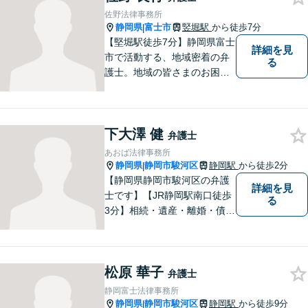
佐野法律事務所
静岡県
富士市
竪堀駅
から徒歩7分
|
【堅堀駅徒歩7分】静岡県富士
詳細を見
市で活動する、地域密着の弁
る
護士。地域の皆さまのお困り
ごとに寄り添い、最善の解決
方法をご提案いたします。個
人・法人問わず幅広い分野の
下大澤 健
問題に対応可能です。お気軽
弁護士
にご相談ください。
あおば法律事務所
静岡県
静岡市駿河区
静岡駅
から徒歩2分
|
【静岡県静岡市駿河区の弁護
詳細を見
士です】【JR静岡駅南口徒歩
る
3分】相続・遺産・離婚・債務
整理・交通事故・不動産取引
などの個人に関わる問題や契
約・商取引・債権回収・事業
松原 華子
整理など企業に関わる問題を
弁護士
幅広く取り扱っております。
静岡富士法律事務所
どうぞお気軽にご相談くださ
静岡県
静岡市駿河区
静岡駅
から徒歩9分
|