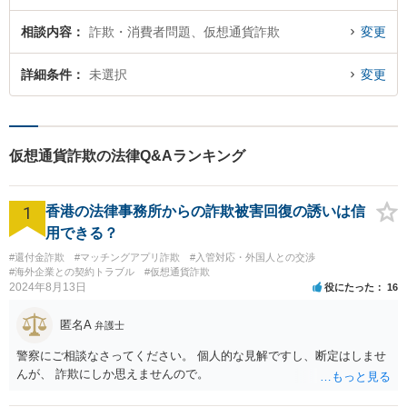
相談内容
詐欺・消費者問題、仮想通貨詐欺
変更
詳細条件
未選択
変更
仮想通貨詐欺の法律Q&Aランキング
1
香港の法律事務所からの詐欺被害回復の誘いは信
用できる？
#還付金詐欺
#マッチングアプリ詐欺
#入管対応・外国人との交渉
#海外企業との契約トラブル
#仮想通貨詐欺
2024年8月13日
役にたった
16
匿名A
弁護士
警察にご相談なさってください。 個人的な見解ですし、断定はしませ
んが、 詐欺にしか思えませんので。