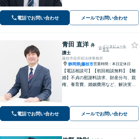
トいたします。
電話でお問い合わせ
メールでお問い合わせ
青田 直洋
弁
インタビューを
見る
護士
藤枝市役所前法律事務所
静岡県
藤枝市
営業時間：本日定休日
|
【電話相談可】【初回相談無料】【離
婚】不貞の慰謝料請求、財産分与、親
権、養育費、婚姻費用など、解決実績
は豊富です【相続】皆さまがつまずい
ていないか、しっかりとコミュニケー
ションを取りながらお話を進めてまい
ります【法テラス利用可】【藤枝市役
電話でお問い合わせ
メールでお問い合わせ
所裏】