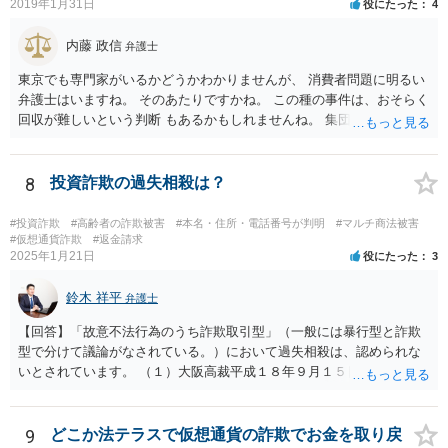
2019年1月31日
役にたった
4
内藤 政信
弁護士
東京でも専門家がいるかどうかわかりませんが、 消費者問題に明るい
弁護士はいますね。 そのあたりですかね。 この種の事件は、おそらく
回収が難しいという判断 もあるかもしれませんね。 集団訴訟に参加し
て情報を取得するのも方法で しょう。 途中で辞めてもいいでしょうか
ら。
8
投資詐欺の過失相殺は？
#投資詐欺
#高齢者の詐欺被害
#本名・住所・電話番号が判明
#マルチ商法被害
#仮想通貨詐欺
#返金請求
2025年1月21日
役にたった
3
鈴木 祥平
弁護士
【回答】「故意不法行為のうち詐欺取引型」（一般には暴行型と詐欺
型で分けて議論がなされている。）において過失相殺は、認められな
いとされています。 （１）大阪高裁平成１８年９月１５日裁判例 裁判
所は、「故意ある不法行為に対する過失相殺の適否」について「過失
相殺は、本来文字通り過失のある当事者同士の損害の公平な分担調整
のための法制度であり、元来故意の不法行為の場合にはなじまないも
9
どこか法テラスで仮想通貨の詐欺でお金を取り戻