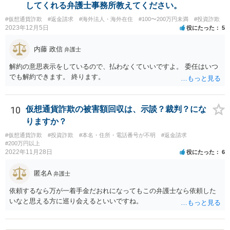
のというべきである。なぜなら、故意の不法行為は、加害者が悪意を
してくれる弁護士事務所教えてください。
もって一方的に被害者に対して仕掛けるものであり、根本的に被害者
#仮想通貨詐欺
#返金請求
#海外法人・海外在住
#100〜200万円未満
#投資詐欺
に生じた痛みをともに分け合うための基盤を欠く上、取引的不法行為
2023年12月5日
役にたった
5
における加害者の故意は、通常、被害者の落ち度或いは弱み、不意、
不用意、不注意、未熟、無能、無知、愚昧等に対して向けられ、それ
内藤 政信
弁護士
らにつけ込むものであるから、被害者が加害者の思惑どおりに落ち度
等を示したからといって、これをもって被害者の過失と評価し、被害
解約の意思表示をしているので、払わなくていいですよ。 委任はいつ
者の加害者に対する損害賠償から被害者の落ち度等相当分を減額する
でも解約できます。 終ります。
ことにすれば必ず不法行為の成果をその分確保することができること
になるが、そのような事態を容認することは、結果として、不法行為
のやり得を保証するに等しく、故意の不法行為を助長、支援、奨励す
10
仮想通貨詐欺の被害額回収は、示談？裁判？にな
るにも似て、明らかに正義と法の精神に反するからである。したがっ
りますか？
て、故意の不法行為の場合、特段の事情がない限り、被害者の落ち度
等を過失と評価して損害額の減額事由とすることは許されない。」と
#仮想通貨詐欺
#投資詐欺
#本名・住所・電話番号が不明
#返金請求
#200万円以上
判示した。 （２）東京高等裁判所平成３０年５月２３日裁判例 裁判所
2022年11月28日
役にたった
6
は、「故意ある不法行為（詐欺行為）に対する過失相殺の適用」につ
いて「本件のような故意による不法行為であって犯罪成立可能性すら
匿名A
弁護士
あるものによる被害について、過失相殺をすることは、極力避けるべ
きである。・・・過失相殺は、当事者間の公平を図るため、損害賠償
依頼するなら万が一着手金だおれになってもこの弁護士なら依頼した
の額を定めるに当たって、被害者の過失を考慮する制度であるとこ
いなと思える方に巡り会えるといいですね。
ろ、第１審被告らの不法行為は、故意による違法な詐欺行為であっ
て、このような場合に、被害者である第１審原告らの損害額を減額す
ることは、加害者である第１審被告らに対し、故意に違法な手段で取