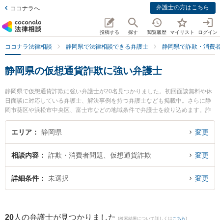
弁護士の方はこちら
ココナラへ
投稿する
探す
閲覧履歴
マイリスト
ログイン
ココナラ法律相談
静岡県で法律相談できる弁護士
静岡県で詐欺・消費
静岡県の仮想通貨詐欺に強い弁護士
静岡県で仮想通貨詐欺に強い弁護士が20名見つかりました。初回面談無料や休
日面談に対応している弁護士、解決事例を持つ弁護士なども掲載中。さらに静
岡市葵区や浜松市中央区、富士市などの地域条件で弁護士を絞り込めます。詐
欺・消費者問題に関係する投資詐欺や副業詐欺、FX詐欺等の細かな分野での絞
り込み検索もでき便利です。特に弁護士法人GoDo 支部藤枝やいづ合同法律事
エリア
静岡県
変更
務所の青柳 恵仁弁護士や弁護士法人KURATA 焼津事務所の黒木 朋宏弁護士、弁
護士法人市民の森静岡第一法律事務所の西澤 美和子弁護士のプロフィール情報
相談内容
詐欺・消費者問題、仮想通貨詐欺
変更
や弁護士費用、強みなどが注目されています。『静岡県で土日や夜間に発生し
た仮想通貨詐欺のトラブルを今すぐに弁護士に相談したい』『仮想通貨詐欺の
トラブル解決の実績豊富な近くの弁護士を検索したい』『初回相談無料で仮想
詳細条件
未選択
変更
通貨詐欺を法律相談できる静岡県内の弁護士に相談予約したい』などでお困り
の相談者さんにおすすめです。
20
人の弁護士が見つかりました
(検索結果について詳しくは
こちら
)