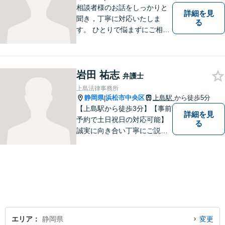
い。
相談者様のお話をしっかりと
詳細を見
聞き，丁寧に対応いたしま
る
す。 ひとりで悩まずにご相談
ください。
岩田 祐志
弁護士
上島法律事務所
静岡県
浜松市中央区
上島駅
から徒歩5分
|
【上島駅から徒歩3分】【事前
詳細を見
予約で土日祝日の対応可能】
る
誠実に向き合い丁寧にご説明
します。
エリア
静岡県
変更