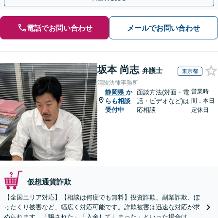
電話でお問い合わせ
メールでお問い合わせ
坂本 尚志
弁護士
東京都
清陵法律事務所
営業時
静岡県
か
面談方法(対面・電
らも相談
話・ビデオなど)は
間：本日
受付中
応相談
定休日
仮想通貨詐欺
【全国エリア対応】【相談は何度でも無料】投資詐欺、副業詐欺、ぼ
ったくり被害など、幅広く対応可能です。詐欺被害は迅速な対応が求
められます。「騙された」「入金してしまった」といった場合は、お