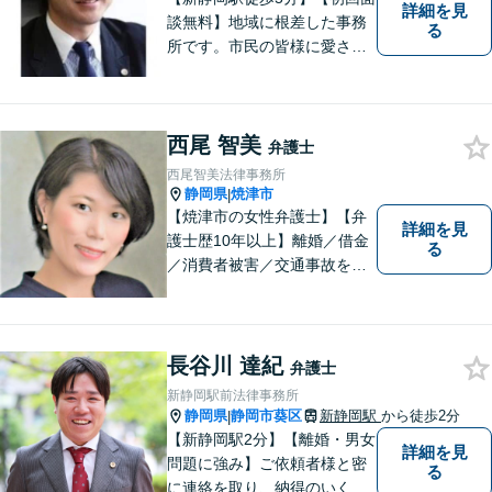
詳細を見
談無料】地域に根差した事務
る
所です。市民の皆様に愛され
る事務所を目指しています。
【法テラス利用可能】【当日
／夜間／休日対応可能】お気
西尾 智美
軽にご連絡ください。
弁護士
西尾智美法律事務所
静岡県
焼津市
|
【焼津市の女性弁護士】【弁
詳細を見
護士歴10年以上】離婚／借金
る
／消費者被害／交通事故を中
心に、豊富な実績がございま
す。お一人おひとりに寄り添
い、解決策を見つけていきま
す。一人で悩まずご相談くだ
長谷川 達紀
弁護士
さい【駐車場あり】
新静岡駅前法律事務所
静岡県
静岡市葵区
新静岡駅
から徒歩2分
|
【新静岡駅2分】【離婚・男女
詳細を見
問題に強み】ご依頼者様と密
る
に連絡を取り、納得のいく解