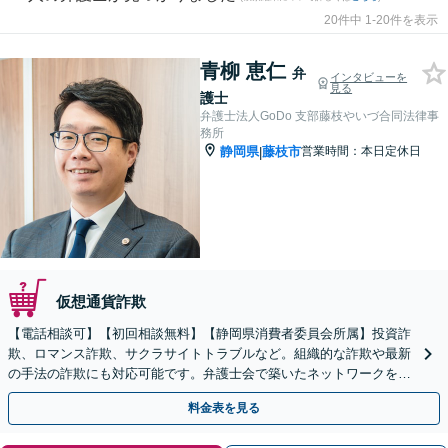
20件中 1-20件を表示
青柳 恵仁
弁
インタビューを
見る
護士
弁護士法人GoDo 支部藤枝やいづ合同法律事
務所
静岡県
藤枝市
営業時間：本日定休日
|
仮想通貨詐欺
【電話相談可】【初回相談無料】【静岡県消費者委員会所属】投資詐
欺、ロマンス詐欺、サクラサイトトラブルなど。組織的な詐欺や最新
の手法の詐欺にも対応可能です。弁護士会で築いたネットワークを駆
使し、ノウハウを共有のもと被害額の回収に向けて尽力
料金表を見る