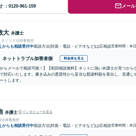
せ
メール
敬大
弁護士
人モノリス法律事務所
県
からも相談受付中
面談方法(対面・電話・ビデオなど)は応相談
営業時間：本
ネットトラブル加害者側
料金表を見る
からメールで相談可能！】【初回相談無料】ネットに強い弁護士が見つから
で対応いたします。書き込みの悪質性から妥当な慰謝料額を算出し、見通し
ートします。
信
弁護士
インタビューを見る
岡法律事務所
県
からも相談受付中
面談方法(対面・電話・ビデオなど)は応相談
営業時間：本