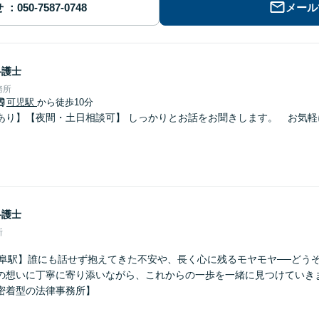
せ
メール
弁護士
務所
可児駅
から徒歩10分
あり】【夜間・土日相談可】 しっかりとお話をお聞きします。 お気軽
弁護士
所
岐阜駅】誰にも話せず抱えてきた不安や、長く心に残るモヤモヤ──どう
の想いに丁寧に寄り添いながら、これからの一歩を一緒に見つけていき
密着型の法律事務所】