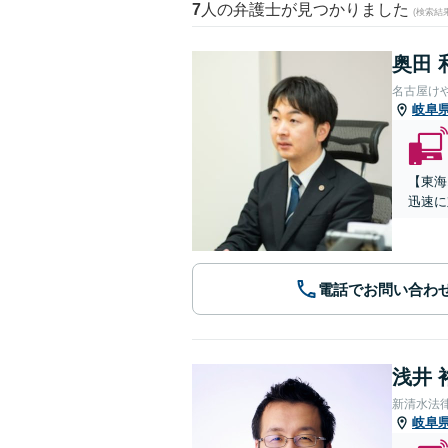
7
人の弁護士が見つかりました
(検索結
奥田 
名古屋け
岐阜
【東海
迅速に
電話でお問い合わ
浅井 
新清水法
岐阜