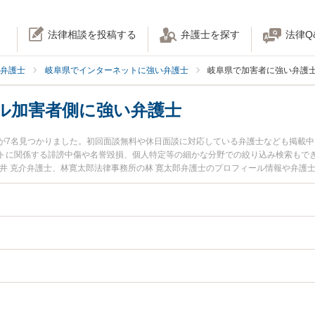
法律相談を投稿する
弁護士を探す
法律Q
弁護士
岐阜県でインターネットに強い弁護士
岐阜県で加害者に強い弁護
ル加害者側に強い弁護士
が7名見つかりました。初回面談無料や休日面談に対応している弁護士なども掲載
トに関係する誹謗中傷や名誉毀損、個人特定等の細かな分野での絞り込み検索もでき
高井 克介弁護士、林寛太郎法律事務所の林 寛太郎弁護士のプロフィール情報や弁護
側のトラブルを今すぐに弁護士に相談したい』『ネットトラブル加害者側のトラブ
律相談できる岐阜県内の弁護士に相談予約したい』などでお困りの相談者さんにお