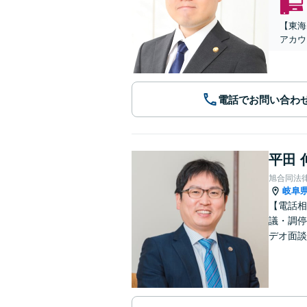
【東海
アカウ
電話でお問い合わ
平田 
旭合同法
岐阜
【電話相
議・調停
デオ面談