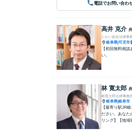
電話でお問い合わ
高井 克介
たかい総合法律事
岐阜県
可児市
|
【初回無料相談
い。
林 寛太郎
林寛太郎法律事務
岐阜県
岐阜市
|
【最寄り駅JR
ださい。あなた
リング】【地域