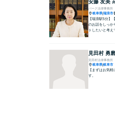
安藤 友美
パーク法律事務所
岐阜県
瑞浪市
|
【瑞浪駅5分】
のお話をしっか
トしたいと考え
見田村 勇
見田村法律事務所
岐阜県
岐阜市
|
【まずはお気軽
す。