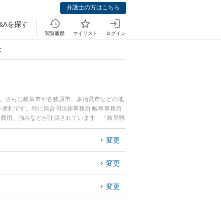
弁護士の方はこちら
&Aを探す
閲覧履歴
マイリスト
ログイン
士
中。さらに岐阜市や各務原市、多治見市などの地
便利です。特に旭合同法律事務所 岐阜事務所
士費用、強みなどが注目されています。『岐阜県
ル解決の実績豊富な近くの弁護士を検索したい』
すすめです。
変更
変更
変更