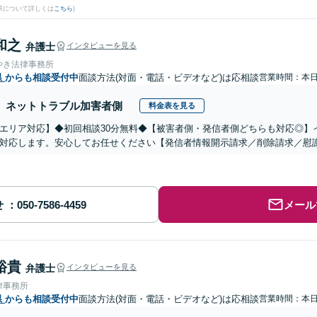
果について詳しくは
こちら
)
和之
弁護士
インタビューを見る
やき法律事務所
県
からも相談受付中
面談方法(対面・電話・ビデオなど)は応相談
営業時間：本
ネットトラブル加害者側
料金表を見る
エリア対応】◆初回相談30分無料◆【被害者側・発信者側どちらも対応◎】
対応します。安心してお任せください【発信者情報開示請求／削除請求／慰
せ
メール
裕貴
弁護士
インタビューを見る
律事務所
県
からも相談受付中
面談方法(対面・電話・ビデオなど)は応相談
営業時間：本