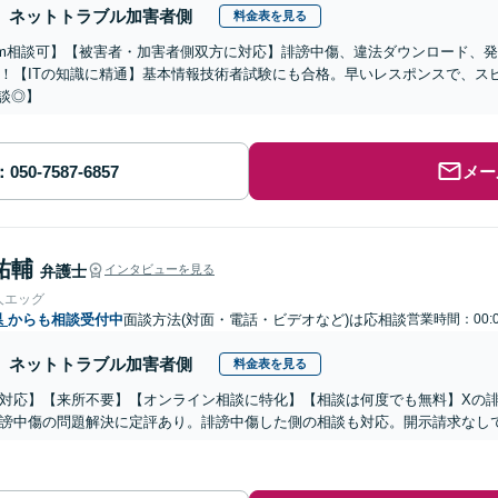
ネットトラブル加害者側
料金表を見る
om相談可】【被害者・加害者側双方に対応】誹謗中傷、違法ダウンロード、
！【ITの知識に精通】基本情報技術者試験にも合格。早いレスポンスで、スピー
相談◎】
メー
祐輔
弁護士
インタビューを見る
人エッグ
県
からも相談受付中
面談方法(対面・電話・ビデオなど)は応相談
営業時間：00:
ネットトラブル加害者側
料金表を見る
対応】【来所不要】【オンライン相談に特化】【相談は何度でも無料】Xの
謗中傷の問題解決に定評あり。誹謗中傷した側の相談も対応。開示請求なし