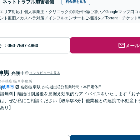
ネットトラブル加害者側
料金表を見る
エリア対応】個人事業主・クリニックの誹謗中傷に強い／Googleマップ口コ
ント復旧／カスハラ対策／インフルエンサーもご相談を／Torrent・チケッ
せ
メール
伸男
弁護士
インタビューを見る
律事務所 岐阜事務所
県
岐阜市
名鉄岐阜駅
から徒歩2分
営業時間：本日定休日
|
談無料】離婚は別居後を見据え効果的なアドバイスをいたします「お子
は、ぜひ私にご相談ください【岐阜駅3分】他業種との連携で不動産ト
あり】