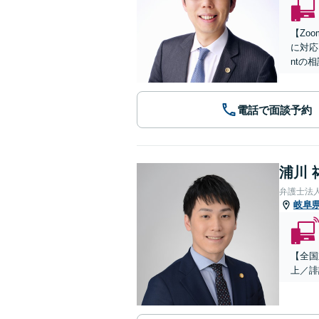
【Zo
に対応
ntの
電話で面談予約
浦川 
弁護士法
岐阜
【全国
上／誹