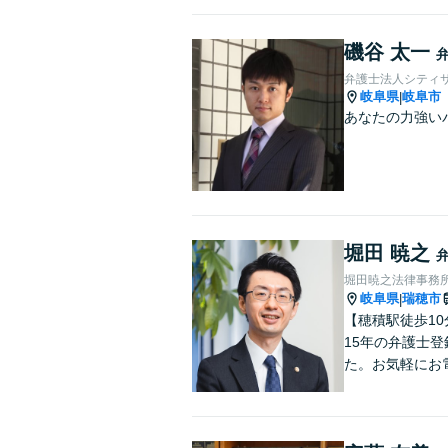
磯谷 太一
弁護士法人シティ
岐阜県
岐阜市
|
あなたの力強い
堀田 暁之
堀田暁之法律事務
岐阜県
瑞穂市
|
【穂積駅徒歩1
15年の弁護士
た。お気軽にお