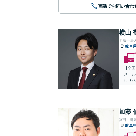
電話でお問い合わ
横山 
弁護士法
岐阜
【全国
メール
しサポ
加藤 
冨田・島
岐阜