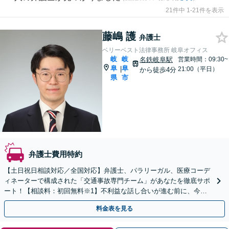
21件中 1-21件を表示
藤嶋 護
弁護士
ベリーベスト法律事務所 岐阜オフィス
岐
岐
名鉄岐阜駅
営業時間：09:30~
阜
阜
|
21:00（平日）
から徒歩4分
県
市
弁護士費用特約
【土日祝日相談対応／全国対応】弁護士、パラリーガル、医療コーデ
ィネーターで構成された「交通事故専門チーム」があなたを徹底サポ
ート！【相談料：初回無料※1】不利益な話し合いが進む前に、今す
ぐ相談！
料金表を見る