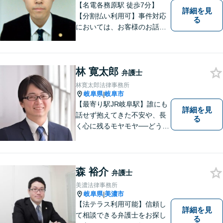
【名電各務原駅 徒歩7分】
詳細を見
【分割払い利用可】事件対応
る
においては、お客様のお話を
丁寧に聞くこと・お客様が疑
問を抱えたままにならないよ
う分かりやすく丁寧に説明す
林 寛太郎
ることを心がけています。
弁護士
林寛太郎法律事務所
岐阜県
岐阜市
|
【最寄り駅JR岐阜駅】誰にも
詳細を見
話せず抱えてきた不安や、長
る
く心に残るモヤモヤ──どうぞ
安心してお聞かせください。
あなたの想いに丁寧に寄り添
いながら、これからの一歩を
一緒に見つけていきます。
森 裕介
弁護士
【丁寧なヒアリング】【地域
美濃法律事務所
密着型の法律事務所】
岐阜県
美濃市
|
【法テラス利用可能】信頼し
詳細を見
て相談できる弁護士をお探し
る