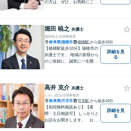
の方は、ぜひ、お気軽にご連
絡ください。
堀田 暁之
弁護士
堀田暁之法律事務所
岐阜県
瑞穂市
穂積駅
から徒歩10分
|
【穂積駅徒歩10分】瑞穂市の
詳細を見
弁護士です。 地域の皆様から
る
のご依頼に、誠実に一生懸命
に取り組みます。2015年の弁
護士登録以来、刑事事件や交
通事故・慰謝料・借金問題を
高井 克介
はじめとする民事事件に対応
弁護士
してきました。お気軽にお電
たかい総合法律事務所
話ください【駐車場完備】
岐阜県
可児市
可児駅
から徒歩10分
|
【初回無料相談あり】【夜
詳細を見
間・土日相談可】 しっかりと
る
お話をお聞きします。 お気
軽にお立ち寄り下さい。