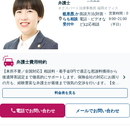
ーを見る
弁護士
ネクスパート法律事務所 福岡オフィス
営業時間：0
岐阜県
か
面談方法(対面・
らも相談
電話・ビデオな
9:00~21:00
受付中
ど)は応相談
（平日）
弁護士費用特約
【来所不要／全国対応】相談料・着手金0円で適正な慰謝料獲得から
後遺障害認定まで徹底的にサポートします。保険会社の対応にお困り
の方も、経験豊富な弁護士が最後まで強気の交渉を行います。【全国
13拠点】お気軽にご相談ください。
料金表を見る
電話でお問い合わせ
メールでお問い合わせ