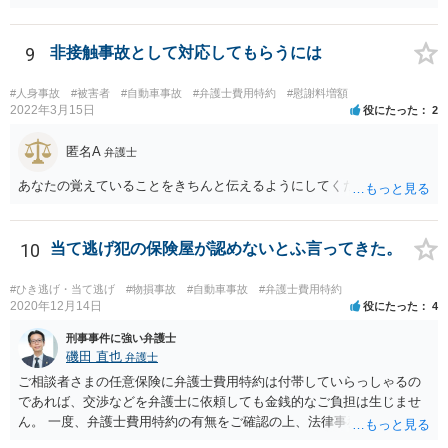
調べで、やはり救急車にき ずかなかったことの説明と、示談が必要で
しょう。 起訴と言っても、略式起訴で罰金になるのが通例です。
9
非接触事故として対応してもらうには
#人身事故
#被害者
#自動車事故
#弁護士費用特約
#慰謝料増額
2022年3月15日
役にたった
2
匿名A
弁護士
あなたの覚えていることをきちんと伝えるようにしてください。
10
当て逃げ犯の保険屋が認めないとふ言ってきた。
#ひき逃げ・当て逃げ
#物損事故
#自動車事故
#弁護士費用特約
2020年12月14日
役にたった
4
刑事事件に強い弁護士
磯田 直也
弁護士
ご相談者さまの任意保険に弁護士費用特約は付帯していらっしゃるの
であれば、交渉などを弁護士に依頼しても金銭的なご負担は生じませ
ん。 一度、弁護士費用特約の有無をご確認の上、法律事務所にご相談
されることをおすすめいたします。