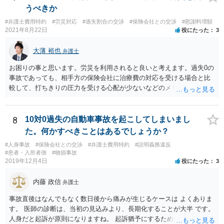
うべきか
#弁護士費用特約
#労災対応
#過失割合の交渉
#保険会社との交渉
#慰謝料増額
2021年8月22日
役にたった
3
大薄 裕也
弁護士
お困りの事と思います。労災を利用されると良いと考えます。過失0の
事故であっても、相手方の保険会社に治療費の対応を受ける場合と比
較して、打ちきりの圧力を受ける心配が少ないなどのメリットがあり
ます。最後になりますが、頚椎損傷という非常に重い傷病となります
ので、後遺障害申請や賠償交渉など弁護士にご依頼されるメリットが
多々あると考えます。そのため、交通事故を得意とする弁護士にご相
8
10対0過失の自動車事故を起こしてしまいまし
談されることをおすすめいたします。以上ご参考いただけますと幸い
た。何かすべきことはあるでしょうか？
です。
#人身事故
#保険会社との交渉
#弁護士費用特約
#説明義務違反
#患者・入所者側
#物損事故
2019年12月4日
役にたった
3
内藤 政信
弁護士
事故直後はなんでもなく数日後から痛みが生じるケースは よくありま
す。 医師の診断は、当初の見込みより、長期化することが大半 です。
人身だと起訴が原則になりますね。 起訴猶予にするためには、検察官