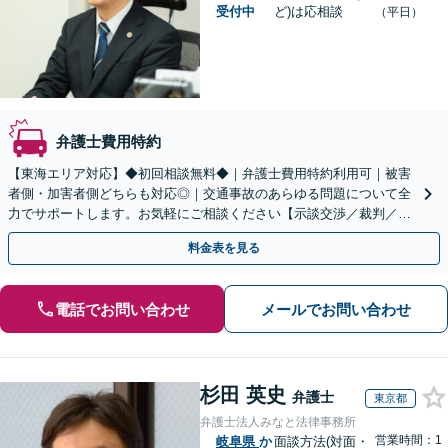
受付中
ど)は応相談
（平日）
弁護士費用特約
【東海エリア対応】◆初回相談無料◆｜弁護士費用特約利用可｜被害
者側・加害者側どちらも対応◎｜交通事故のあらゆる問題について全
力でサポートします。お気軽にご相談ください【示談交渉／裁判／被
害者請求／後遺障害等級】
料金表を見る
電話でお問い合わせ
メールでお問い合わせ
杉田 英史
弁護士
東京都
弁護士法人みなと法律事務所
営業時間：1
岐阜県
か
面談方法(対面・