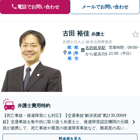
電話でお問い合わせ
メールでお問い合わせ
古田 裕佳
弁護士
弁護士法人心 岐阜法律事務所
岐
岐
名鉄岐阜駅
営業時間：09:00~
阜
阜
|
21:00（平日）
から徒歩2分
県
市
弁護士費用特約
【死亡事故・後遺障害にも対応】【交通事故“解決実績”累計35,000件
超】交通事故を集中的に取り扱う弁護士と、後遺障害認定機関の元職
員が連携して、死亡事故や重度の後遺障害事故など、難易度の高い事
案についても対応させていただきます。
料金表を見る