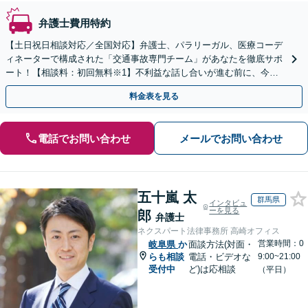
弁護士費用特約
【土日祝日相談対応／全国対応】弁護士、パラリーガル、医療コーデ
ィネーターで構成された「交通事故専門チーム」があなたを徹底サポ
ート！【相談料：初回無料※1】不利益な話し合いが進む前に、今す
ぐ相談！
料金表を見る
電話でお問い合わせ
メールでお問い合わせ
五十嵐 太
群馬県
インタビュ
ーを見る
郎
弁護士
ネクスパート法律事務所 高崎オフィス
営業時間：0
岐阜県
か
面談方法(対面・
らも相談
電話・ビデオな
9:00~21:00
受付中
ど)は応相談
（平日）