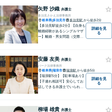
弁護をいたします。依頼者と
弁護士という垣根を超えて、
矢野 沙織
弁護士
良きパートナーとして貢献し
多治見さかえ法律事務所
ます。【会社勤務経験あり】
岐阜県
多治見市
多治見駅
から徒歩2分
|
【多治見駅徒歩2分】【自身も
詳細を見
離婚経験があるシングルマザ
る
ー】離婚・男女問題（交際ト
ラブル）はお任せください。
自身の経験をもとに、離婚後
の生活まで見据えた解決策を
安藤 友美
ご提案いたします。【夫婦カ
弁護士
ウンセラーの資格あり】
パーク法律事務所
岐阜県
瑞浪市
瑞浪駅
から徒歩5分
|
【瑞浪駅5分】【駐車場あり】
詳細を見
【子連れ相談可】安心してお
る
話しできる弁護士でいられる
ように、依頼者の方のお話を
しっかり伺い分かりやすく親
身にサポートさせていただき
柳場 雄貴
ます。より良い解決ができる
弁護士