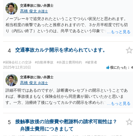
交通事故に強い弁護士
髙橋 俊太
弁護士
ノーブレーキで追突されたということでつらい状況だと思われます。
相当程度の衝撃であったと推察されますので、３か月半程度で打ち切
り（内払い終了）というのは、尚早であるという印象です。とはい
え、内払い終了時期の延長について交渉をしても保険会社が応じる可
能性は必ずしも高くありません。 傷害の内容や程度によっては後遺障
害等級申請を検討した方がよいかもしれませんが、いずれにしまして
4
交通事故カルテ開示を求められています。
も、実務上妥当な示談金を得るためにも、弁護士に個別に相談するな
どして今後の方針について検討なさった方がよいと思います。
#保険会社との交渉
#自動車事故
#弁護士費用特約
#被害者
2025年12月10日
役にたった
4
交通事故に強い弁護士
髙橋 俊太
弁護士
詳細不明ではあるのですが、診断書やレセプトの開示ということであ
れば、事故後まもなく保険会社から同意書が届いていたかと思いま
す。一方、治療終了後になってカルテの開示を求められているという
ことであれば、被害者との交渉等のためにカルテの確認が必要だと保
険会社が判断した可能性があります。被害者の同意があるようであれ
ば、開示するという対応で問題はないでしょう。
5
接触事故後の治療費や慰謝料の請求可能性は？
弁護士費用につきまして