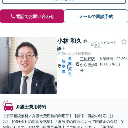
電話でお問い合わせ
メールで面談予約
小林 和久
弁
インタビューを
見る
護士
清流のまち法律事務所
各
三柿野駅
営業時間：09:30~
岐
務
18:00（平日）
から徒歩3
阜
|
原
分
県
市
弁護士費用特約
【初回相談無料／弁護士費用特約利用可】【調停・訴訟の対応に注
力】【保険会社の対応を熟知】「事故後の対応によって賠償金の金額
が変わります」ぜひ早い段階で弁護士にご相談ください。「後遺障害