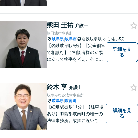
談料は、初回無料です。 交通
事故などの民事事件や、相続
などの家事事件を解決してき
ました。特に交通事故では多
熊田 圭祐
弁護士
くの後遺障害事故や死亡事故
熊田法律事務所
を解決してきました。
岐阜県
岐阜市
名鉄岐阜駅
から徒歩5分
|
【名鉄岐阜駅5分】【完全個室
詳細を見
で相談可】ご相談者様の立場
る
に立って物事を考え、心に寄
り添って解決に導くことを大
切にしています。法律問題は
お早めの相談が納得のいく解
鈴木 亨
決への第一歩です。小さな問
弁護士
題から大きな問題まで、お気
岐阜みなみ法律事務所
軽にご相談ください。
岐阜県
岐南町
|
【細畑駅徒歩11分】【駐車場
詳細を見
あり】羽島郡岐南町の唯一の
る
法律事務所。故郷に近いこの
町で、お困りの方の未来を明
るいものにすべく、誠心誠意