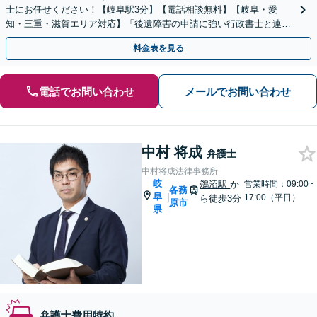
士にお任せください！【岐阜駅3分】【電話相談無料】【岐阜・愛
知・三重・滋賀エリア対応】「後遺障害の申請に強い行政書士と連
携」「示談金無料診断サービスあり」【休日・夜間面談可】
料金表を見る
電話でお問い合わせ
メールでお問い合わせ
中村 将成
弁護士
中村将成法律事務所
岐
鵜沼駅
か
営業時間：09:00~
各務
阜
|
17:00（平日）
ら徒歩3分
原市
県
弁護士費用特約