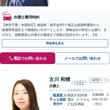
弁護士費用特約
【来所不要／全国対応】相談料・着手金0円で適正な慰謝料獲得から
後遺障害認定まで徹底的にサポートします。保険会社の対応にお困り
の方も、経験豊富な弁護士が最後まで強気の交渉を行います。【全国
13拠点】お気軽にご相談ください。
料金表を見る
電話でお問い合わせ
メールでお問い合わせ
古川 和積
福岡県
インタビュ
ーを見る
弁護士
ネクスパート法律事務所 北九州オフィス
営業時間：0
岐阜県
か
面談方法(対面・
らも相談
電話・ビデオな
9:00~21:00
受付中
ど)は応相談
（平日）