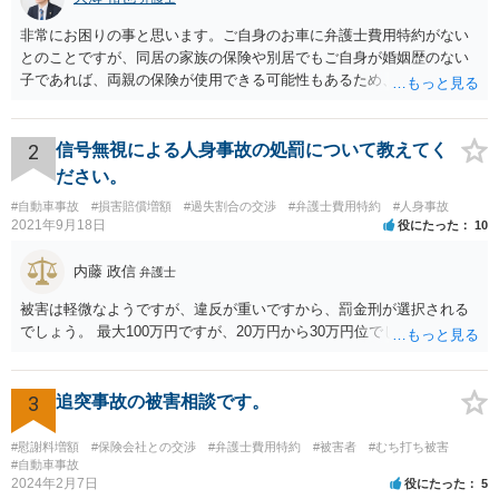
非常にお困りの事と思います。ご自身のお車に弁護士費用特約がない
とのことですが、同居の家族の保険や別居でもご自身が婚姻歴のない
子であれば、両親の保険が使用できる可能性もあるため、まだ確認し
てないようであれば、ご確認されると良いかと思います。 弁護士費用
特約がない場合の対応についてですが、まずは民事調停という手続き
を利用することも手かと思います。訴訟の手続きよりも話し合いを重
2
信号無視による人身事故の処罰について教えてく
視したものであり、書類を作る作業も頻繁には要求されないため、ご
ださい。
質問者様の状況を踏まえるとおすすめできる手続きかと考えます。具
#自動車事故
#損害賠償増額
#過失割合の交渉
#弁護士費用特約
#人身事故
体的な利用方法に関しては、管轄の裁判所に問い合わせいただければ
2021年9月18日
役にたった
10
教えてもらえると思います（https://www.courts.go.jp/fukuoka/saiban/
madoguti_kani/index.html）。 以上、ご参考いただけますと幸いです。
内藤 政信
弁護士
被害は軽微なようですが、違反が重いですから、罰金刑が選択される
でしょう。 最大100万円ですが、20万円から30万円位でしょうか。
3
追突事故の被害相談です。
#慰謝料増額
#保険会社との交渉
#弁護士費用特約
#被害者
#むち打ち被害
#自動車事故
2024年2月7日
役にたった
5