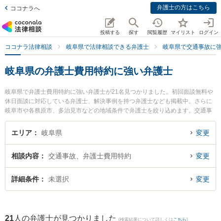
弁護士の方はこちら
ココナラへ
投稿する
探す
閲覧履歴
マイリスト
ログイン
ココナラ法律相談
岐阜県で法律相談できる弁護士
岐阜県で交通事故に
岐阜県の弁護士費用特約に強い弁護士
岐阜県で弁護士費用特約に強い弁護士が21名見つかりました。初回面談無料や
休日面談に対応している弁護士、解決事例を持つ弁護士なども掲載中。さらに
岐阜市や各務原市、多治見市などの地域条件で弁護士を絞り込めます。交通事
故に関係する自動車事故やバイク事故、自転車事故等の細かな分野での絞り込
み検索もでき便利です。特にベリーベスト法律事務所 岐阜オフィスの藤嶋 護弁
エリア
岐阜県
変更
護士や弁護士法人心 岐阜法律事務所の古田 裕佳弁護士、清流のまち法律事務所
の小林 和久弁護士のプロフィール情報や弁護士費用、強みなどが注目されてい
相談内容
交通事故、弁護士費用特約
変更
ます。『岐阜県で土日や夜間に発生した弁護士費用特約のトラブルを今すぐに
弁護士に相談したい』『弁護士費用特約のトラブル解決の実績豊富な近くの弁
護士を検索したい』『初回相談無料で弁護士費用特約を法律相談できる岐阜県
詳細条件
未選択
変更
内の弁護士に相談予約したい』などでお困りの相談者さんにおすすめです。
21
人の弁護士が見つかりました
(検索結果について詳しくは
こちら
)