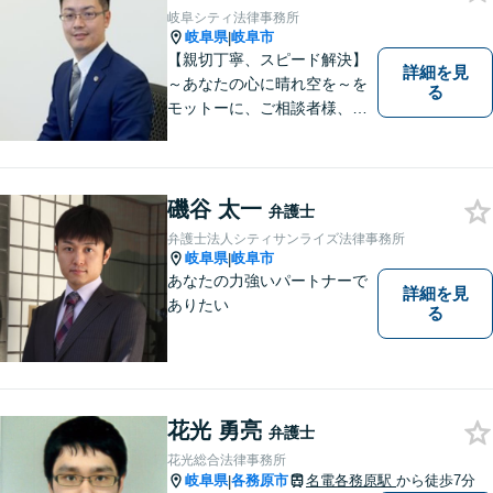
ようサポートしたいと考えて
岐阜シティ法律事務所
おります。
岐阜県
岐阜市
|
【親切丁寧、スピード解決】
詳細を見
～あなたの心に晴れ空を～を
る
モットーに、ご相談者様、依
頼者様の良きリーガルパート
ナーになれるよう責任を持っ
てサポートさせて頂きます。
お気軽にご相談下さい。
磯谷 太一
弁護士
弁護士法人シティサンライズ法律事務所
岐阜県
岐阜市
|
あなたの力強いパートナーで
詳細を見
ありたい
る
花光 勇亮
弁護士
花光総合法律事務所
岐阜県
各務原市
名電各務原駅
から徒歩7分
|