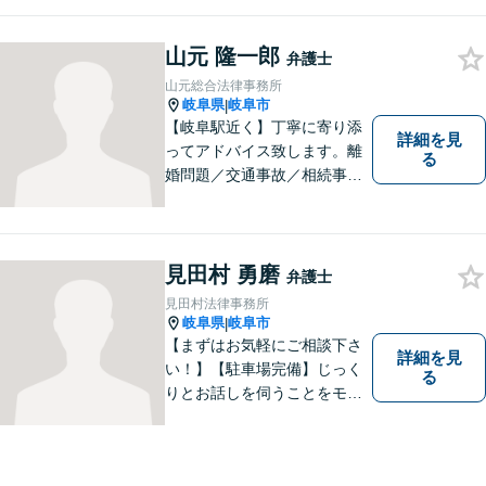
山元 隆一郎
弁護士
山元総合法律事務所
岐阜県
岐阜市
|
【岐阜駅近く】丁寧に寄り添
詳細を見
ってアドバイス致します。離
る
婚問題／交通事故／相続事件
／労働問題／借金問題など、
幅広く対応可能。【地域に根
ざした弁護士】難解な事件に
対応するため、必要な場合に
見田村 勇磨
弁護士
は他事務所の弁護士と連携し
見田村法律事務所
ます。ご相談下さい。
岐阜県
岐阜市
|
【まずはお気軽にご相談下さ
詳細を見
い！】【駐車場完備】じっく
る
りとお話しを伺うことをモッ
トーにしております。