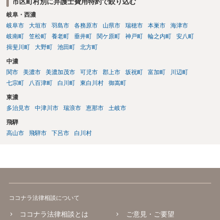
市区町村別に弁護士費用特約で絞り込む
岐阜・西濃
岐阜市
大垣市
羽島市
各務原市
山県市
瑞穂市
本巣市
海津市
岐南町
笠松町
養老町
垂井町
関ケ原町
神戸町
輪之内町
安八町
揖斐川町
大野町
池田町
北方町
中濃
関市
美濃市
美濃加茂市
可児市
郡上市
坂祝町
富加町
川辺町
七宗町
八百津町
白川町
東白川村
御嵩町
東濃
多治見市
中津川市
瑞浪市
恵那市
土岐市
飛騨
高山市
飛騨市
下呂市
白川村
ココナラ法律相談について
ココナラ法律相談とは
ご意見・ご要望