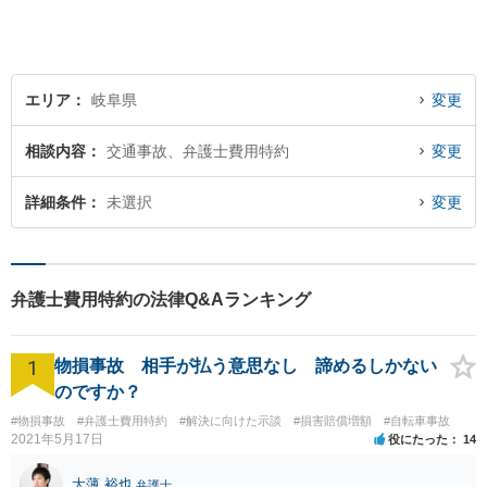
エリア
岐阜県
変更
相談内容
交通事故、弁護士費用特約
変更
詳細条件
未選択
変更
弁護士費用特約の法律Q&Aランキング
1
物損事故 相手が払う意思なし 諦めるしかない
のですか？
#物損事故
#弁護士費用特約
#解決に向けた示談
#損害賠償増額
#自転車事故
2021年5月17日
役にたった
14
大薄 裕也
弁護士