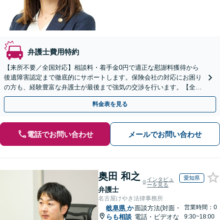
弁護士費用特約
【来所不要／全国対応】相談料・着手金0円で適正な慰謝料獲得から
後遺障害認定まで徹底的にサポートします。保険会社の対応にお困り
の方も、経験豊富な弁護士が最後まで強気の交渉を行います。【全国
13拠点】お気軽にご相談ください。
料金表を見る
電話でお問い合わせ
メールでお問い合わせ
奥田 和之
愛知県
インタビュ
ーを見る
弁護士
名古屋けやき法律事務所
営業時間：0
岐阜県
か
面談方法(対面・
らも相談
電話・ビデオな
9:30~18:00