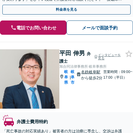
等級認定の結果に納得がいかない／異議申し立てのサポート」
料金表を見る
電話でお問い合わせ
メールで面談予約
平田 伸男
弁
インタビューを
見る
護士
旭合同法律事務所 岐阜事務所
岐
岐
名鉄岐阜駅
営業時間：09:00~
阜
阜
|
17:00（平日）
から徒歩2分
県
市
弁護士費用特約
「死亡事故の対応実績あり」被害者の方は治療に専念し、交渉は弁護