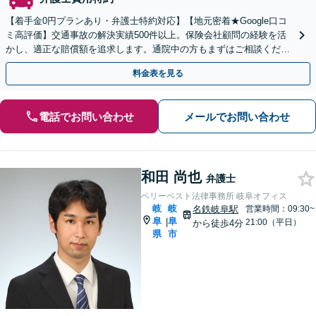
【着手金0円プランあり・弁護士特約対応】【地元密着★Google口コ
ミ高評価】交通事故の解決実績500件以上。保険会社顧問の経験を活
かし、適正な賠償額を追求します。通院中の方もまずはご相談くださ
い【休日・夜間相談可】【駐車場あり】
料金表を見る
電話でお問い合わせ
メールでお問い合わせ
和田 尚也
弁護士
ベリーベスト法律事務所 岐阜オフィス
岐
岐
名鉄岐阜駅
営業時間：09:30~
阜
阜
|
21:00（平日）
から徒歩4分
県
市