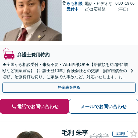
らも相談
電話・ビデオな
0:00~19:00
受付中
ど)は応相談
（平日）
弁護士費用特約
★全国から相談受付・来所不要・WEB面談OK★【賠償額を約2倍に増
額など実績豊富】【弁護士歴10年】保険会社との交渉、損害賠償金の
増額、治療費打ち切り、ご家族での事故など、対応いたします。お早
めにご相談ください【初回相談・着手金無料】
料金表を見る
電話でお問い合わせ
メールでお問い合わせ
毛利 朱李
福岡県
インタビュ