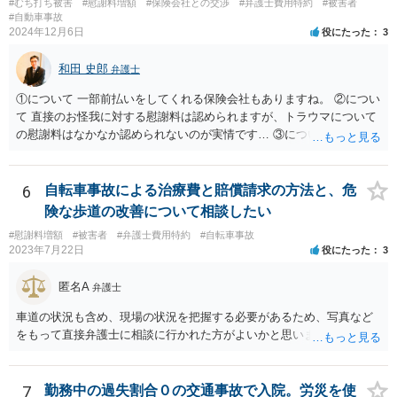
#むち打ち被害
#慰謝料増額
#保険会社との交渉
#弁護士費用特約
#被害者
#自動車事故
2024年12月6日
役にたった
3
和田 史郎
弁護士
①について 一部前払いをしてくれる保険会社もありますね。 ②につい
て 直接のお怪我に対する慰謝料は認められますが、トラウマについて
の慰謝料はなかなか認められないのが実情です… ③について いわゆる
弁護士費用特約であれば、それを使って、費用を心配せずに弁護士に
依頼できますね。
6
自転車事故による治療費と賠償請求の方法と、危
険な歩道の改善について相談したい
#慰謝料増額
#被害者
#弁護士費用特約
#自転車事故
2023年7月22日
役にたった
3
匿名A
弁護士
車道の状況も含め、現場の状況を把握する必要があるため、写真など
をもって直接弁護士に相談に行かれた方がよいかと思います。
7
勤務中の過失割合０の交通事故で入院。労災を使