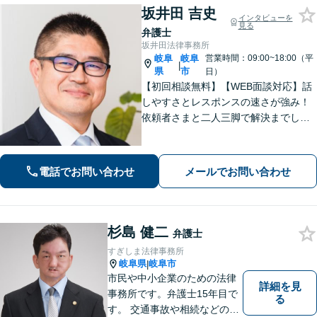
坂井田 吉史
インタビューを
見る
弁護士
坂井田法律事務所
岐阜
岐阜
営業時間：09:00~18:00（平
|
県
市
日）
【初回相談無料】【WEB面談対応】話
しやすさとレスポンスの速さが強み！
依頼者さまと二人三脚で解決までしっ
かりとサポート。心の奥底にある不安
や希望を丁寧に汲み取り、最適な道筋
を一緒に見出します。お悩みの方はぜ
電話でお問い合わせ
メールでお問い合わせ
ひご相談ください【柔軟な費用体系】
杉島 健二
弁護士
すぎしま法律事務所
岐阜県
岐阜市
|
市民や中小企業のための法律
詳細を見
事務所です。弁護士15年目で
る
す。 交通事故や相続などの相