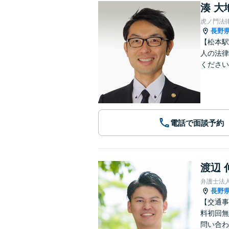
湊 大
虎ノ門法
長野
【松本駅
人の法律
ください
電話で面談予約
渡辺 
弁護士法
長野
【交通事
料初回無
問い合わ