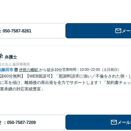
メー
学
弁護士
護士法人 飯田事務所
県
飯田市
伊那八幡駅
から徒歩10分
営業時間：10:00~22:00（土日祝日）
|
談60分無料】【WEB面談可】「慰謝料請求に強い／不倫をされた側・
に耳を傾け、離婚後の再出発を全力でサポートします！「契約書チェッ
業承継の対応実績豊富」
せ
メール