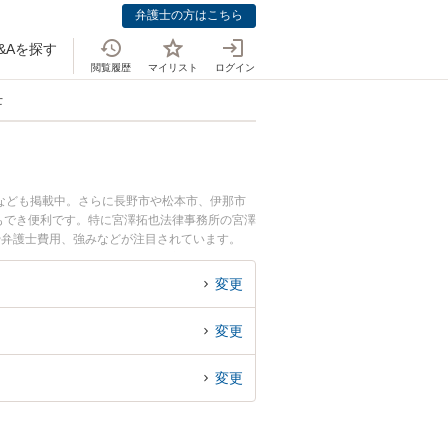
弁護士の方はこちら
&Aを探す
閲覧履歴
マイリスト
ログイン
士
なども掲載中。さらに長野市や松本市、伊那市
もでき便利です。特に宮澤拓也法律事務所の宮澤
や弁護士費用、強みなどが注目されています。
な近くの弁護士を検索したい』『初回相談無料で
変更
変更
変更