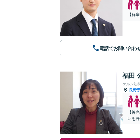
【解雇
電話でお問い合わ
福田 
ケルン法
長野
【善光
いを許