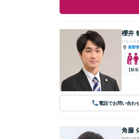
櫻井 
ベリーベ
長野
【解雇
電話でお問い合わ
角藤 
藤野法律