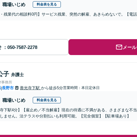
職場いじめ
料金表を見る
・残業代の相談料0円】サービス残業、突然の解雇、あきらめないで。【電
せ
メール
公子
弁護士
律事務所
県
長野市
善光寺下駅
から徒歩5分
営業時間：本日定休日
|
職場いじめ
料金表を見る
寺下駅4分】【雇止め／不当解雇】現在の待遇に不満がある、さまざまな不
しません。法テラスや分割払いも利用可能。【完全個室】【駐車場あり】