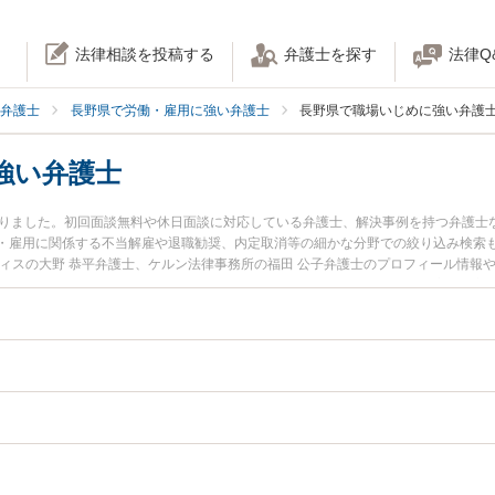
法律相談を投稿する
弁護士を探す
法律Q
弁護士
長野県で労働・雇用に強い弁護士
長野県で職場いじめに強い弁護
強い弁護士
かりました。初回面談無料や休日面談に対応している弁護士、解決事例を持つ弁護士
・雇用に関係する不当解雇や退職勧奨、内定取消等の細かな分野での絞り込み検索
フィスの大野 恭平弁護士、ケルン法律事務所の福田 公子弁護士のプロフィール情報
トラブルを今すぐに弁護士に相談したい』『職場いじめのトラブル解決の実績豊富
に相談予約したい』などでお困りの相談者さんにおすすめです。