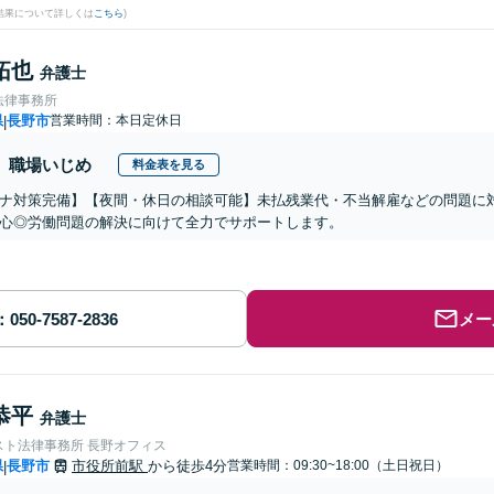
結果について詳しくは
こちら
)
拓也
弁護士
法律事務所
県
長野市
営業時間：本日定休日
|
職場いじめ
料金表を見る
ナ対策完備】【夜間・休日の相談可能】未払残業代・不当解雇などの問題に
心◎労働問題の解決に向けて全力でサポートします。
メー
恭平
弁護士
スト法律事務所 長野オフィス
県
長野市
市役所前駅
から徒歩4分
営業時間：09:30~18:00（土日祝日）
|