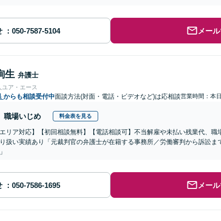
せ
メール
絢生
弁護士
人ユア・エース
県
からも相談受付中
面談方法(対面・電話・ビデオなど)は応相談
営業時間：本
職場いじめ
料金表を見る
エリア対応】【初回相談無料】【電話相談可】不当解雇や未払い残業代、職
り扱い実績あり「元裁判官の弁護士が在籍する事務所／労働審判から訴訟ま
」
せ
メール