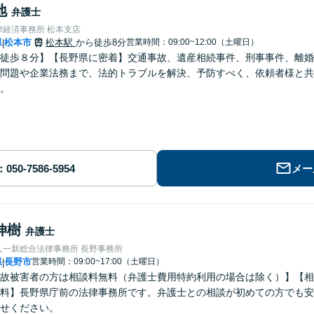
地
弁護士
律経済事務所 松本支店
県
松本市
松本駅
から徒歩8分
営業時間：09:00~12:00（土曜日）
|
徒歩８分】【長野県に密着】交通事故、遺産相続事件、刑事事件、離婚
問題や企業法務まで、法的トラブルを解決、予防すべく、依頼者様と共
。
メー
伸樹
弁護士
人一新総合法律事務所 長野事務所
県
長野市
営業時間：09:00~17:00（土曜日）
|
故被害者の方は相談料無料（弁護士費用特約利用の場合は除く）】【相
料】長野県庁前の法律事務所です。弁護士との相談が初めての方でも安
せください。