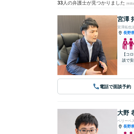
33
人の弁護士が見つかりました
(検索
宮澤 
宮澤拓也
長野
【コロ
談で安
電話で面談予約
大野 
ベリーベ
長野