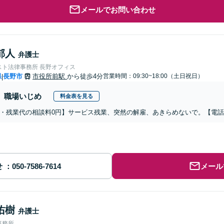
メールでお問い合わせ
郁人
弁護士
スト法律事務所 長野オフィス
県
長野市
市役所前駅
から徒歩4分
営業時間：09:30~18:00（土日祝日）
|
職場いじめ
料金表を見る
・残業代の相談料0円】サービス残業、突然の解雇、あきらめないで。【電
せ
メール
佑樹
弁護士
事務所