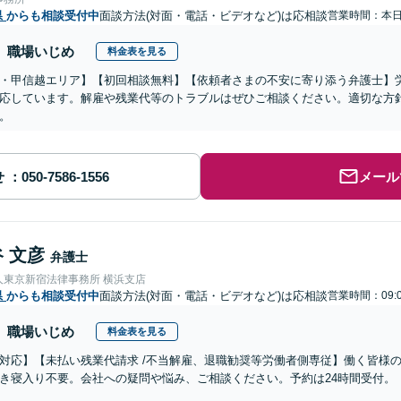
県
からも相談受付中
面談方法(対面・電話・ビデオなど)は応相談
営業時間：本
職場いじめ
料金表を見る
・甲信越エリア】【初回相談無料】【依頼者さまの不安に寄り添う弁護士】
応しています。解雇や残業代等のトラブルはぜひご相談ください。適切な方
。
せ
メール
 文彦
弁護士
人東京新宿法律事務所 横浜支店
県
からも相談受付中
面談方法(対面・電話・ビデオなど)は応相談
営業時間：09:0
職場いじめ
料金表を見る
対応】【未払い残業代請求 /不当解雇、退職勧奨等労働者側専従】働く皆様
き寝入り不要。会社への疑問や悩み、ご相談ください。予約は24時間受付。