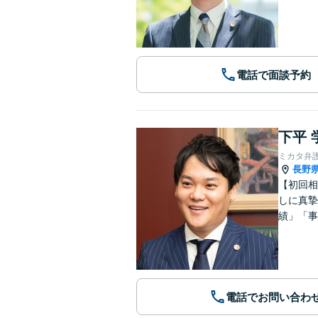
電話で面談予約
下平 
ミカタ弁
長野
【初回相
しに真摯
績」「事
電話でお問い合わ