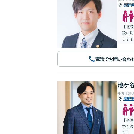
長野
【北陸
談に対
します
電話でお問い合わ
池ケ谷
弁護士法
長野
【全国
でも泣
可】