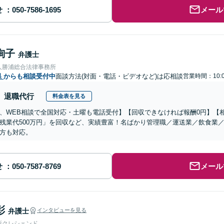
せ
メール
絢子
弁護士
人勝浦総合法律事務所
県
からも相談受付中
面談方法(対面・電話・ビデオなど)は応相談
営業時間：10:0
退職代行
料金表を見る
、WEB相談で全国対応・土曜も電話受付】【回収できなければ報酬0円】【相
残業代500万円」を回収など、実績豊富！名ばかり管理職／運送業／飲食業
方も対応。
せ
メール
彰
弁護士
インタビューを見る
所クレシェンド