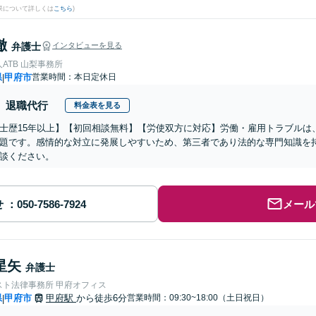
果について詳しくは
こちら
)
徹
弁護士
インタビューを見る
ATB 山梨事務所
県
甲府市
営業時間：本日定休日
|
退職代行
料金表を見る
士歴15年以上】【初回相談無料】【労使双方に対応】労働・雇用トラブルは
題です。感情的な対立に発展しやすいため、第三者であり法的な専門知識を
談ください。
せ
メール
星矢
弁護士
スト法律事務所 甲府オフィス
県
甲府市
甲府駅
から徒歩6分
営業時間：09:30~18:00（土日祝日）
|