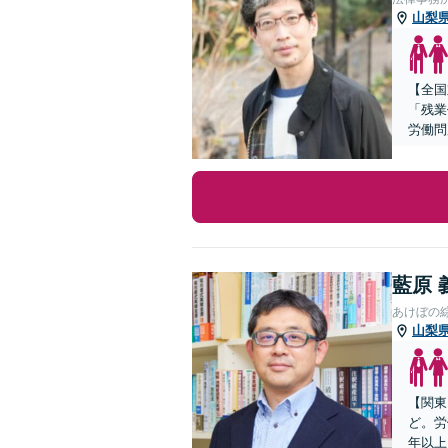
山梨
【全国
「残業
労働問
藍原 
あけぼの
山梨
【関東
ど。労
年以上