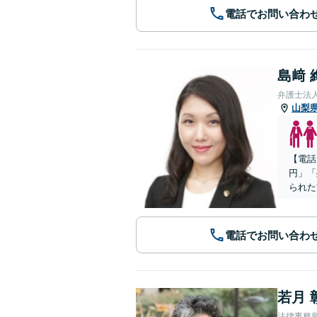
電話でお問い合わ
島﨑 
弁護士法
山梨
【電話
円」「
られた
電話でお問い合わ
若月 
法律事務