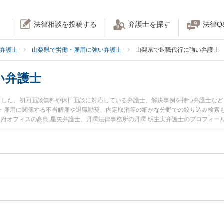
法律相談を投稿する
弁護士を探す
法律Q
弁護士
山梨県で労働・雇用に強い弁護士
山梨県で退職代行に強い弁護士
い弁護士
ました。初回面談無料や休日面談に対応している弁護士、解決事例を持つ弁護士な
・雇用に関係する不当解雇や退職勧奨、内定取消等の細かな分野での絞り込み検索もで
甲府オフィスの髙島 星矢弁護士、丹澤法律事務所の丹澤 明主実弁護士のプロフィ
のトラブルを今すぐに弁護士に相談したい』『退職代行のトラブル解決の実績豊富
相談予約したい』などでお困りの相談者さんにおすすめです。