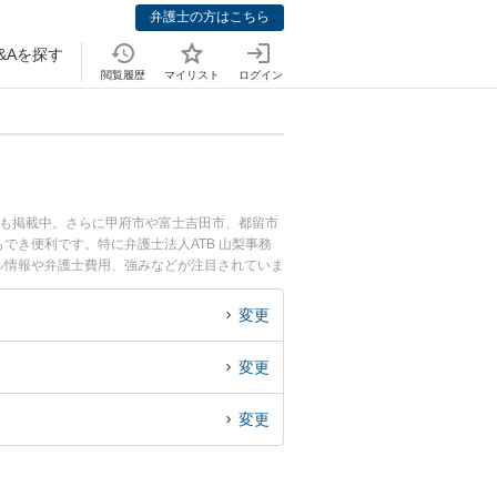
弁護士の方はこちら
&Aを探す
閲覧履歴
マイリスト
ログイン
ども掲載中。さらに甲府市や富士吉田市、都留市
き便利です。特に弁護士法人ATB 山梨事務
ール情報や弁護士費用、強みなどが注目されていま
な近くの弁護士を検索したい』『初回相談無料で
変更
変更
変更