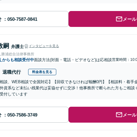
せ
メール
敦嗣
弁護士
インタビューを見る
人勝浦総合法律事務所
県
からも相談受付中
面談方法(対面・電話・ビデオなど)は応相談
営業時間：10:0
退職代行
料金表を見る
相談、WEB相談で全国対応】【回収できなければ報酬0円】【相談料・着手
外資系など未払い残業代は妥協せずに交渉！他事務所で断られた方もご相談
受付しています
せ
メール