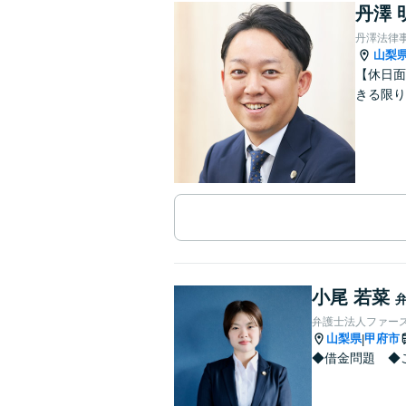
丹澤 
丹澤法律
山梨
【休日面
きる限り
小尾 若菜
弁護士法人ファー
山梨県
甲府市
|
◆借金問題 ◆