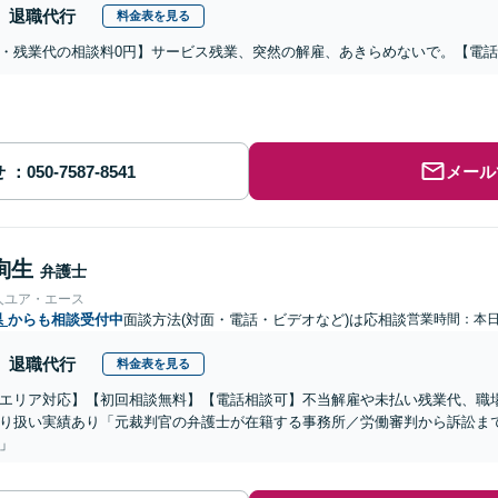
退職代行
料金表を見る
・残業代の相談料0円】サービス残業、突然の解雇、あきらめないで。【電
せ
メール
絢生
弁護士
人ユア・エース
県
からも相談受付中
面談方法(対面・電話・ビデオなど)は応相談
営業時間：本
退職代行
料金表を見る
エリア対応】【初回相談無料】【電話相談可】不当解雇や未払い残業代、職
り扱い実績あり「元裁判官の弁護士が在籍する事務所／労働審判から訴訟ま
」