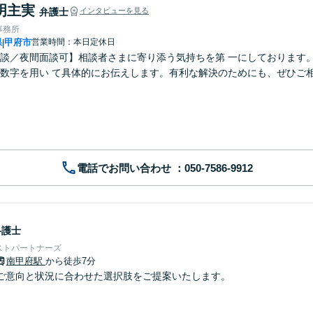
明主実
弁護士
インタビューを見る
事務所
県
甲府市
営業時間：本日定休日
|
談／夜間面談可】相談者さまに寄り添う気持ちを第 一にしております
数字を用い て具体的にお伝えします。有利な解決のためにも、ぜひご
電話でお問い合わせ
弁護士
ストパートナーズ
南甲府駅
から徒歩7分
ご意向と状況に合わせた選択肢をご提案いたします。