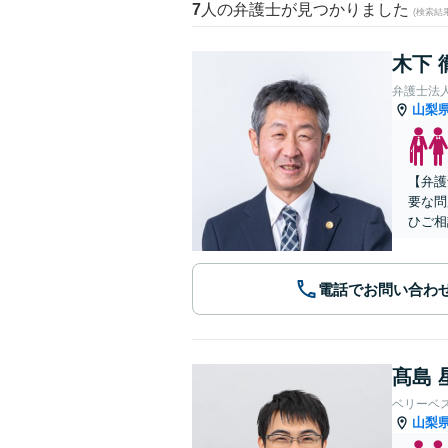
7
人の弁護士が見つかりました
(検索結
木下 
弁護士法人
山梨
【弁護
要な問
ひご相
電話でお問い合わ
髙島 
ベリーベ
山梨