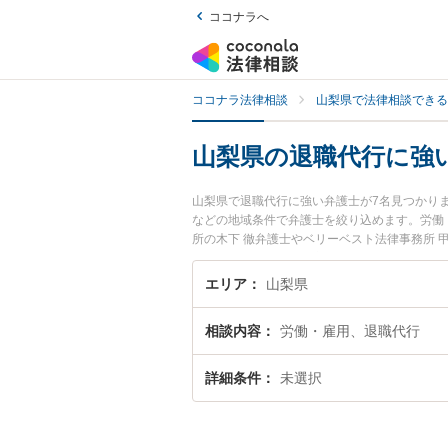
ココナラへ
ココナラ法律相談
山梨県で法律相談できる
山梨県の退職代行に強
山梨県で退職代行に強い弁護士が7名見つかり
などの地域条件で弁護士を絞り込めます。労働
所の木下 徹弁護士やベリーベスト法律事務所 
す。『山梨県で土日や夜間に発生した退職代行
退職代行を法律相談できる山梨県内の弁護士に
エリア
山梨県
相談内容
労働・雇用、退職代行
詳細条件
未選択