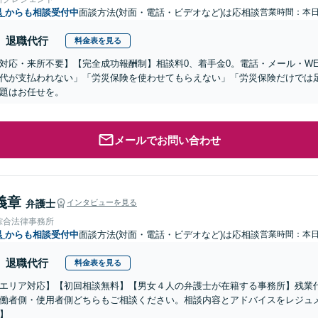
県
からも相談受付中
面談方法(対面・電話・ビデオなど)は応相談
営業時間：本
退職代行
料金表を見る
対応・来所不要】【完全成功報酬制】相談料0、着手金0。電話・メール・W
代が支払われない」「労災保険を使わせてもらえない」「労災保険だけでは
題はお任せを。
メールでお問い合わせ
義章
弁護士
インタビューを見る
綜合法律事務所
県
からも相談受付中
面談方法(対面・電話・ビデオなど)は応相談
営業時間：本
退職代行
料金表を見る
エリア対応】【初回相談無料】【男女４人の弁護士が在籍する事務所】残業
働者側・使用者側どちらもご相談ください。相談内容とアドバイスをレジュメ
】