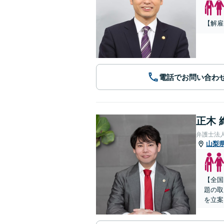
【解雇
電話でお問い合わ
正木 
弁護士法
山梨
【全国
題の取
を立案