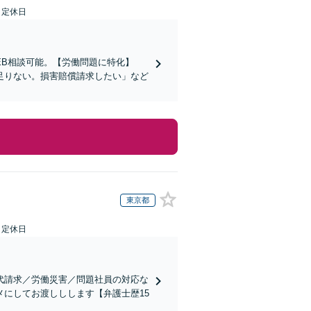
日定休日
EB相談可能。【労働問題に特化】
足りない。損害賠償請求したい」など
東京都
日定休日
代請求／労働災害／問題社員の対応な
にしてお渡ししします【弁護士歴15