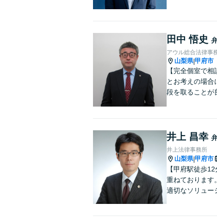
田中 悟史
アウル総合法律事
山梨県
甲府市
|
【完全個室で相
とお考えの場合
段を取ることが
井上 昌幸
井上法律事務所
山梨県
甲府市
|
【甲府駅徒歩1
重ねております
適切なソリュー